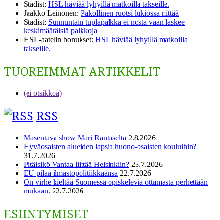
Stadist
:
HSL häviää lyhyillä matkoilla takseille.
Jaakko Leinonen
:
Pakollinen ruotsi lukiossa riittää
Stadist
:
Sunnuntain tuplapalkka ei nosta vaan laskee
keskimääräisiä palkkoja
HSL-aatelin bonukset
:
HSL häviää lyhyillä matkoilla
takseille.
TUOREIMMAT ARTIKKELIT
(ei otsikkoa)
RSS
Masentava show Mari Rantaselta
2.8.2026
Hyväosaisten alueiden lapsia huono-osaisten kouluihin?
31.7.2026
Pitäisikö Vantaa liittää Helsinkiin?
23.7.2026
EU pilaa ilmastopolitiikkaansa
22.7.2026
On virhe kieltää Suomessa opiskelevia ottamasta perhettään
mukaan.
22.7.2026
ESIINTYMISET