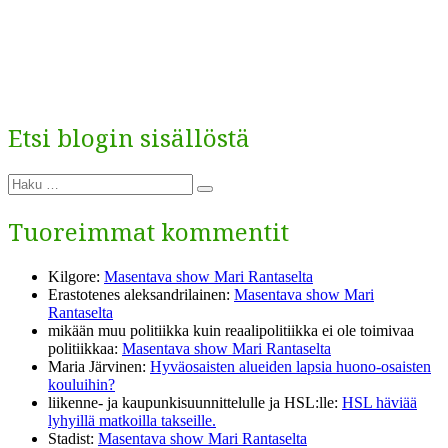
Etsi blogin sisällöstä
Etsi:
Haku
Tuoreimmat kommentit
Kilgore
:
Masentava show Mari Rantaselta
Erastotenes aleksandrilainen
:
Masentava show Mari
Rantaselta
mikään muu politiikka kuin reaalipolitiikka ei ole toimivaa
politiikkaa
:
Masentava show Mari Rantaselta
Maria Järvinen
:
Hyväosaisten alueiden lapsia huono-osaisten
kouluihin?
liikenne- ja kaupunkisuunnittelulle ja HSL:lle
:
HSL häviää
lyhyillä matkoilla takseille.
Stadist
:
Masentava show Mari Rantaselta