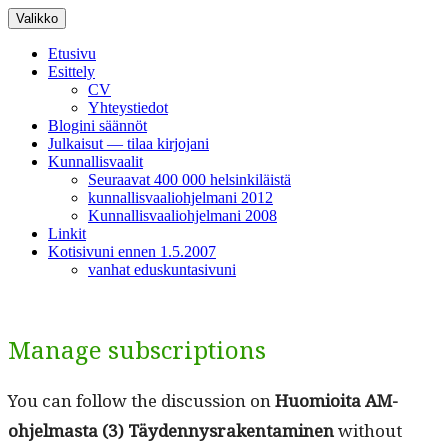
Siirry
Valikko
sisältöön
Etusivu
Esittely
CV
Yhteystiedot
Blogini säännöt
Julkaisut — tilaa kirjojani
Kunnallisvaalit
Seuraavat 400 000 helsinkiläistä
kunnallisvaaliohjelmani 2012
Kunnallisvaaliohjelmani 2008
Linkit
Kotisivuni ennen 1.5.2007
vanhat eduskuntasivuni
Manage subscriptions
You can fol­low the dis­cus­sion on
Huomioi­ta AM-
ohjel­mas­ta (3) Täy­den­nys­rak­en­t­a­mi­nen
with­out