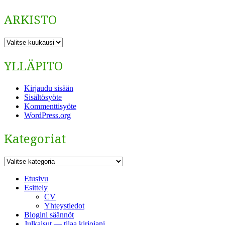
ARKISTO
ARKISTO
YLLÄPITO
Kirjaudu sisään
Sisältösyöte
Kommenttisyöte
WordPress.org
Kategoriat
Kategoriat
Etusivu
Esittely
CV
Yhteystiedot
Blogini säännöt
Julkaisut — tilaa kirjojani