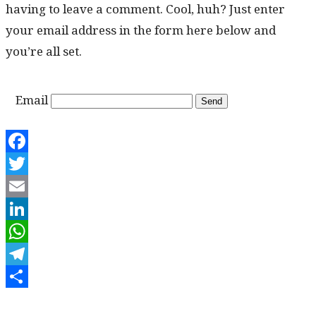
hav­ing to leave a com­ment. Cool, huh? Just enter
your email address in the form here below and
you’re all set.
Email
Facebook
Twitter
Email
LinkedIn
WhatsApp
Telegram
Share