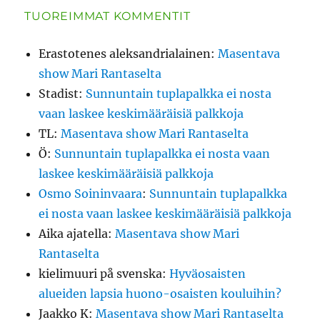
TUOREIMMAT KOMMENTIT
Erastotenes aleksandrialainen
:
Masentava
show Mari Rantaselta
Stadist
:
Sunnuntain tuplapalkka ei nosta
vaan laskee keskimääräisiä palkkoja
TL
:
Masentava show Mari Rantaselta
Ö
:
Sunnuntain tuplapalkka ei nosta vaan
laskee keskimääräisiä palkkoja
Osmo Soininvaara
:
Sunnuntain tuplapalkka
ei nosta vaan laskee keskimääräisiä palkkoja
Aika ajatella
:
Masentava show Mari
Rantaselta
kielimuuri på svenska
:
Hyväosaisten
alueiden lapsia huono-osaisten kouluihin?
Jaakko K
:
Masentava show Mari Rantaselta