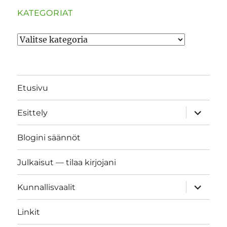
KATEGORIAT
Kategoriat
Etusivu
näytä
Esittely
alavalik
Blogini säännöt
Julkaisut — tilaa kirjojani
näytä
Kunnallisvaalit
alavalik
Linkit