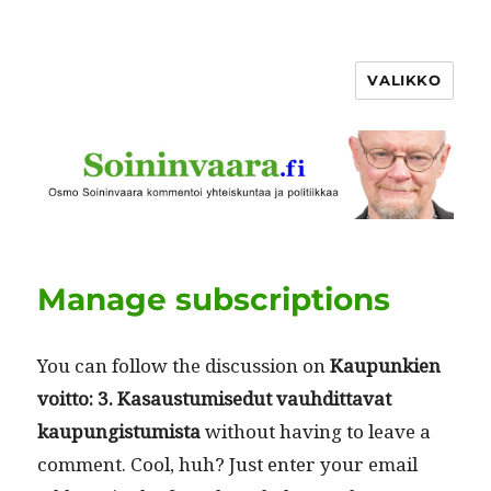
VALIKKO
Manage subscriptions
You can fol­low the dis­cus­sion on
Kaupunkien
voit­to: 3. Kasaus­tu­mise­dut vauhdit­ta­vat
kaupungis­tu­mista
with­out hav­ing to leave a
com­ment. Cool, huh? Just enter your email