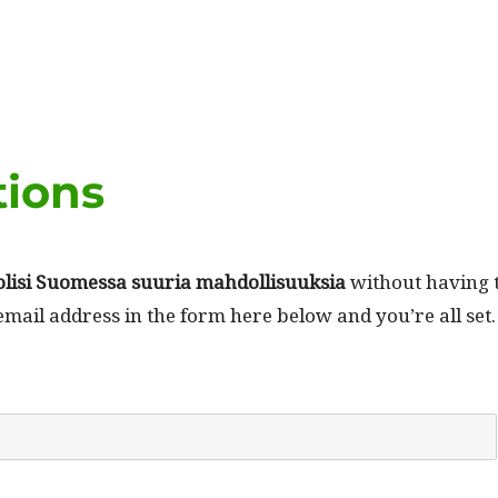
tions
olisi Suomes­sa suuria mah­dol­lisuuk­sia
with­out hav­ing 
email address in the form here below and you’re all set.