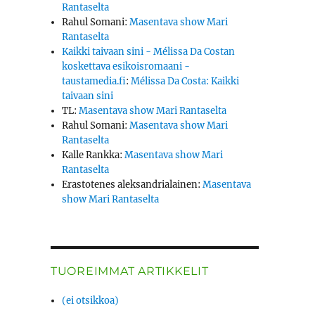
Rantaselta
Rahul Somani
:
Masentava show Mari
Rantaselta
Kaikki taivaan sini - Mélissa Da Costan
koskettava esikoisromaani -
taustamedia.fi
:
Mélissa Da Costa: Kaikki
taivaan sini
TL
:
Masentava show Mari Rantaselta
Rahul Somani
:
Masentava show Mari
Rantaselta
Kalle Rankka
:
Masentava show Mari
Rantaselta
Erastotenes aleksandrialainen
:
Masentava
show Mari Rantaselta
TUOREIMMAT ARTIKKELIT
(ei otsikkoa)