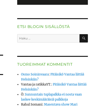
ETSI BLOGIN SISÄLLÖSTÄ
HAKU
Etsi:
TUOREIMMAT KOMMENTIT
Osmo Soininvaara
:
Pitäisikö Vantaa liittää
Helsinkiin?
Vantaa ja ratikkaYT.
:
Pitäisikö Vantaa liittää
Helsinkiin?
Ö
:
Sunnuntain tuplapalkka ei nosta vaan
laskee keskimääräisiä palkkoja
Rahul Somani
:
Masentava show Mari