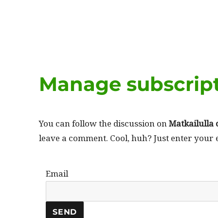
Manage subscrip
You can fol­low the dis­cus­sion on
Matkailul­la 
leave a com­ment. Cool, huh? Just enter your 
Email