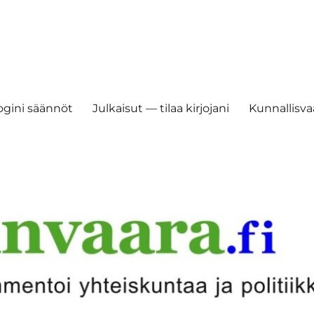
ogini säännöt
Julkaisut — tilaa kirjojani
Kunnallisvaa