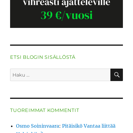
ETSI BLOGIN SISÄLLÖSTÄ
HA
Etsi:
TUOREIMMAT KOMMENTIT
Osmo Soininvaara
:
Pitäisikö Vantaa liittää