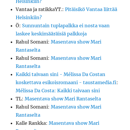
Helsinkiin?
Vantaa ja ratikkaYT.
:
Pitäisikö Vantaa liittää
Helsinkiin?
Ö
:
Sunnuntain tuplapalkka ei nosta vaan
laskee keskimääräisiä palkkoja
Rahul Somani
:
Masentava show Mari
Rantaselta
Rahul Somani
:
Masentava show Mari
Rantaselta
Kaikki taivaan sini - Mélissa Da Costan
koskettava esikoisromaani - taustamedia.fi
:
Mélissa Da Costa: Kaikki taivaan sini
TL
:
Masentava show Mari Rantaselta
Rahul Somani
:
Masentava show Mari
Rantaselta
Kalle Rankka
:
Masentava show Mari