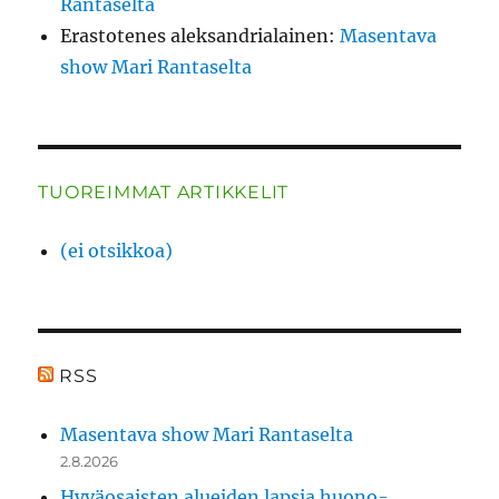
Rantaselta
Erastotenes aleksandrialainen
:
Masentava
show Mari Rantaselta
TUOREIMMAT ARTIKKELIT
(ei otsikkoa)
RSS
Masentava show Mari Rantaselta
2.8.2026
Hyväosaisten alueiden lapsia huono-