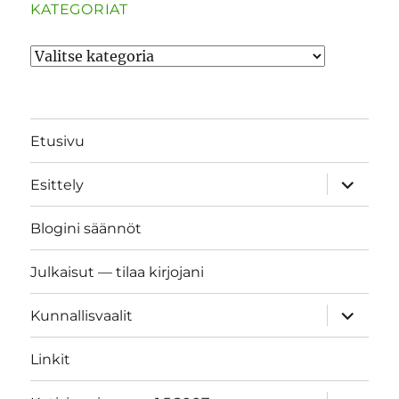
KATEGORIAT
Kategoriat
Etusivu
näytä
Esittely
alavalik
Blogini säännöt
Julkaisut — tilaa kirjojani
näytä
Kunnallisvaalit
alavalik
Linkit
näytä