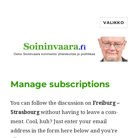
VALIKKO
Manage subscriptions
You can fol­low the dis­cus­sion on
Freiburg –
Stras­bourg
with­out hav­ing to leave a com­
ment. Cool, huh? Just enter your email
address in the form here below and you’re