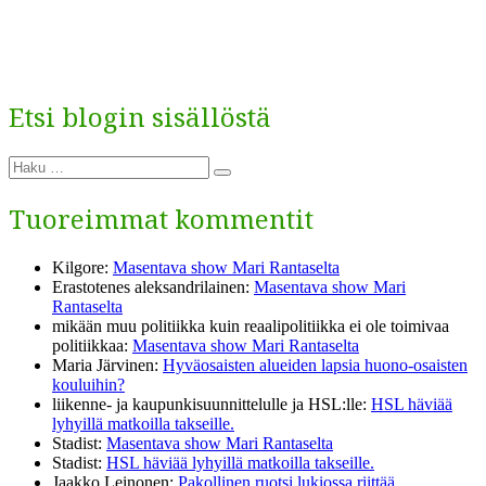
Etsi blogin sisällöstä
Etsi:
Haku
Tuoreimmat kommentit
Kilgore
:
Masentava show Mari Rantaselta
Erastotenes aleksandrilainen
:
Masentava show Mari
Rantaselta
mikään muu politiikka kuin reaalipolitiikka ei ole toimivaa
politiikkaa
:
Masentava show Mari Rantaselta
Maria Järvinen
:
Hyväosaisten alueiden lapsia huono-osaisten
kouluihin?
liikenne- ja kaupunkisuunnittelulle ja HSL:lle
:
HSL häviää
lyhyillä matkoilla takseille.
Stadist
:
Masentava show Mari Rantaselta
Stadist
:
HSL häviää lyhyillä matkoilla takseille.
Jaakko Leinonen
:
Pakollinen ruotsi lukiossa riittää