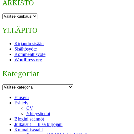
ARKISTO
ARKISTO
YLLÄPITO
Kirjaudu sisään
Sisältösyöte
Kommenttisyöte
WordPress.org
Kategoriat
Kategoriat
Etusivu
Esittely
CV
Yhteystiedot
Blogini säännöt
Julkaisut — tilaa kirjojani
Kunnallisvaalit