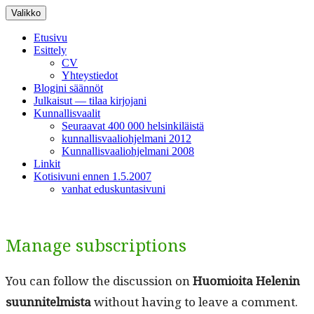
Siirry
Valikko
sisältöön
Etusivu
Esittely
CV
Yhteystiedot
Blogini säännöt
Julkaisut — tilaa kirjojani
Kunnallisvaalit
Seuraavat 400 000 helsinkiläistä
kunnallisvaaliohjelmani 2012
Kunnallisvaaliohjelmani 2008
Linkit
Kotisivuni ennen 1.5.2007
vanhat eduskuntasivuni
Manage subscriptions
You can fol­low the dis­cus­sion on
Huomioi­ta Helenin
suun­nitelmista
with­out hav­ing to leave a com­ment.