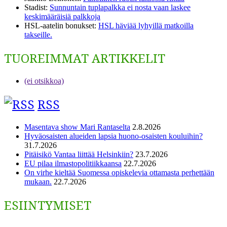
Stadist
:
Sunnuntain tuplapalkka ei nosta vaan laskee
keskimääräisiä palkkoja
HSL-aatelin bonukset
:
HSL häviää lyhyillä matkoilla
takseille.
TUOREIMMAT ARTIKKELIT
(ei otsikkoa)
RSS
Masentava show Mari Rantaselta
2.8.2026
Hyväosaisten alueiden lapsia huono-osaisten kouluihin?
31.7.2026
Pitäisikö Vantaa liittää Helsinkiin?
23.7.2026
EU pilaa ilmastopolitiikkaansa
22.7.2026
On virhe kieltää Suomessa opiskelevia ottamasta perhettään
mukaan.
22.7.2026
ESIINTYMISET