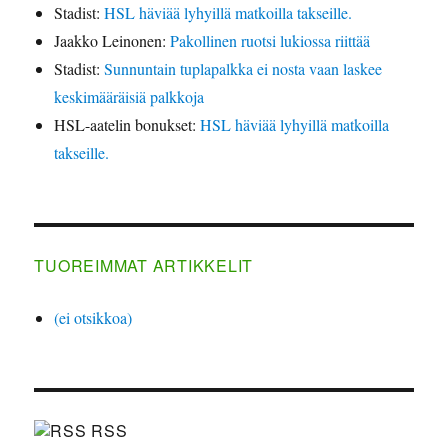
Stadist
:
HSL häviää lyhyillä matkoilla takseille.
Jaakko Leinonen
:
Pakollinen ruotsi lukiossa riittää
Stadist
:
Sunnuntain tuplapalkka ei nosta vaan laskee
keskimääräisiä palkkoja
HSL-aatelin bonukset
:
HSL häviää lyhyillä matkoilla
takseille.
TUOREIMMAT ARTIKKELIT
(ei otsikkoa)
RSS