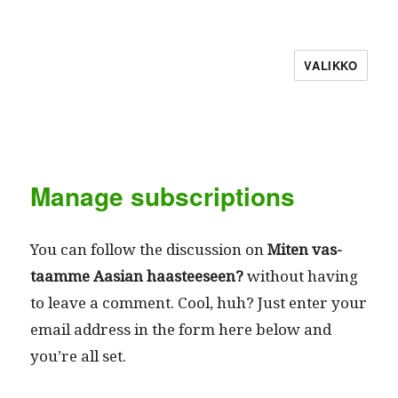
VALIKKO
Manage subscriptions
You can fol­low the dis­cus­sion on
Miten vas­
taamme Aasian haas­teeseen?
with­out hav­ing
to leave a com­ment. Cool, huh? Just enter your
email address in the form here below and
you’re all set.