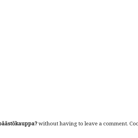
ai päästökaup­pa?
with­out hav­ing to leave a com­ment. Co