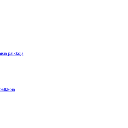
isiä palkkoja
 palkkoja