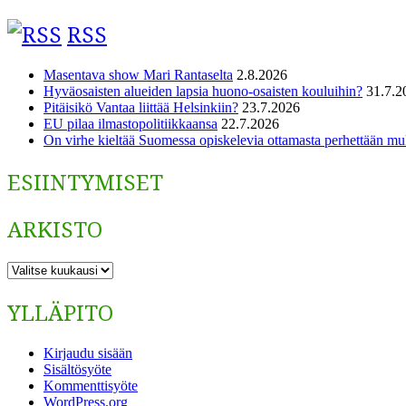
RSS
Masentava show Mari Rantaselta
2.8.2026
Hyväosaisten alueiden lapsia huono-osaisten kouluihin?
31.7.2
Pitäisikö Vantaa liittää Helsinkiin?
23.7.2026
EU pilaa ilmastopolitiikkaansa
22.7.2026
On virhe kieltää Suomessa opiskelevia ottamasta perhettään m
ESIINTYMISET
ARKISTO
ARKISTO
YLLÄPITO
Kirjaudu sisään
Sisältösyöte
Kommenttisyöte
WordPress.org