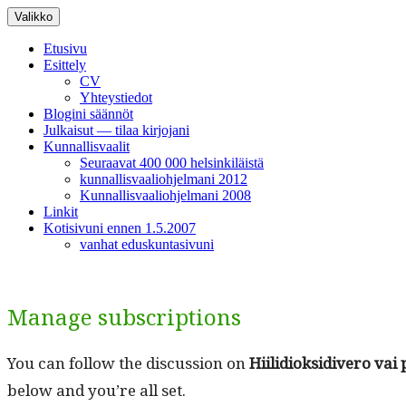
Siirry
Valikko
sisältöön
Etusivu
Esittely
CV
Yhteystiedot
Blogini säännöt
Julkaisut — tilaa kirjojani
Kunnallisvaalit
Seuraavat 400 000 helsinkiläistä
kunnallisvaaliohjelmani 2012
Kunnallisvaaliohjelmani 2008
Linkit
Kotisivuni ennen 1.5.2007
vanhat eduskuntasivuni
Manage subscriptions
You can fol­low the dis­cus­sion on
Hiilid­iok­sidi­vero v
below and you’re all set.