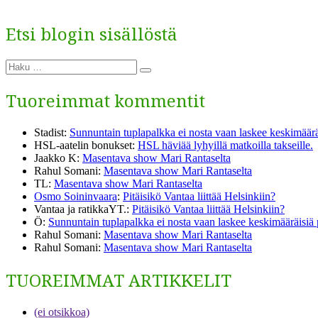
Etsi blogin sisällöstä
Etsi:
Haku
Tuoreimmat kommentit
Stadist
:
Sunnuntain tuplapalkka ei nosta vaan laskee keskimäärä
HSL-aatelin bonukset
:
HSL häviää lyhyillä matkoilla takseille.
Jaakko K
:
Masentava show Mari Rantaselta
Rahul Somani
:
Masentava show Mari Rantaselta
TL
:
Masentava show Mari Rantaselta
Osmo Soininvaara
:
Pitäisikö Vantaa liittää Helsinkiin?
Vantaa ja ratikkaYT.
:
Pitäisikö Vantaa liittää Helsinkiin?
Ö
:
Sunnuntain tuplapalkka ei nosta vaan laskee keskimääräisiä
Rahul Somani
:
Masentava show Mari Rantaselta
Rahul Somani
:
Masentava show Mari Rantaselta
TUOREIMMAT ARTIKKELIT
(ei otsikkoa)