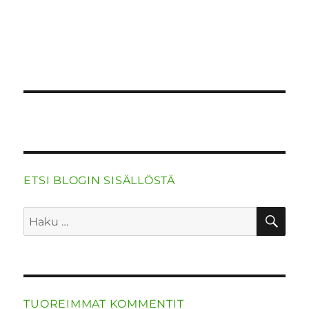
o
n
p
m
k
ETSI BLOGIN SISÄLLÖSTÄ
HA
Etsi:
TUOREIMMAT KOMMENTIT