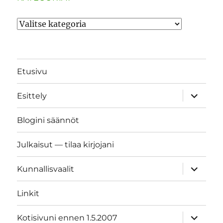
Kategoriat
Etusivu
näytä
Esittely
alavalik
Blogini säännöt
Julkaisut — tilaa kirjojani
näytä
Kunnallisvaalit
alavalik
Linkit
näytä
Kotisivuni ennen 1.5.2007
alavalik