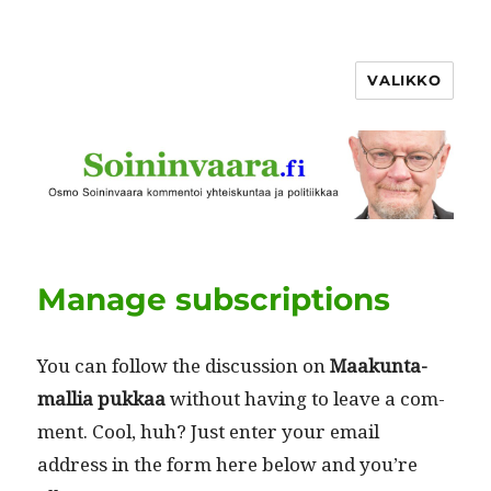
VALIKKO
Manage subscriptions
You can fol­low the dis­cus­sion on
Maakun­ta­
mallia pukkaa
with­out hav­ing to leave a com­
ment. Cool, huh? Just enter your email
address in the form here below and you’re