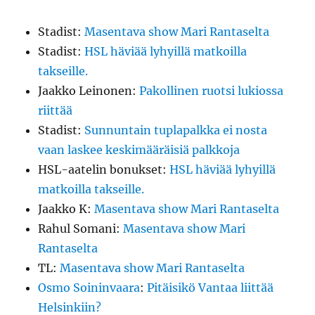
Stadist
:
Masentava show Mari Rantaselta
Stadist
:
HSL häviää lyhyillä matkoilla
takseille.
Jaakko Leinonen
:
Pakollinen ruotsi lukiossa
riittää
Stadist
:
Sunnuntain tuplapalkka ei nosta
vaan laskee keskimääräisiä palkkoja
HSL-aatelin bonukset
:
HSL häviää lyhyillä
matkoilla takseille.
Jaakko K
:
Masentava show Mari Rantaselta
Rahul Somani
:
Masentava show Mari
Rantaselta
TL
:
Masentava show Mari Rantaselta
Osmo Soininvaara
:
Pitäisikö Vantaa liittää
Helsinkiin?