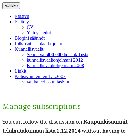
Siirry
Valikko
sisältöön
Etusivu
Esittely
CV
Yhteystiedot
Blogini säännöt
Julkaisut — tilaa kirjojani
Kunnallisvaalit
Seuraavat 400 000 helsinkiläistä
kunnallisvaaliohjelmani 2012
Kunnallisvaaliohjelmani 2008
Linkit
Kotisivuni ennen 1.5.2007
vanhat eduskuntasivuni
Manage subscriptions
You can fol­low the dis­cus­sion on
Kaupunkisu­un­nit­
telu­lau­takun­nan lista 2.12.2014
with­out hav­ing to