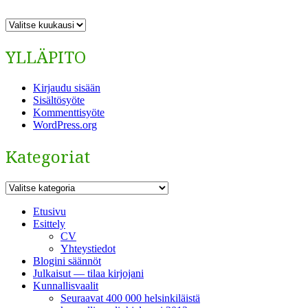
ARKISTO
YLLÄPITO
Kirjaudu sisään
Sisältösyöte
Kommenttisyöte
WordPress.org
Kategoriat
Kategoriat
Etusivu
Esittely
CV
Yhteystiedot
Blogini säännöt
Julkaisut — tilaa kirjojani
Kunnallisvaalit
Seuraavat 400 000 helsinkiläistä