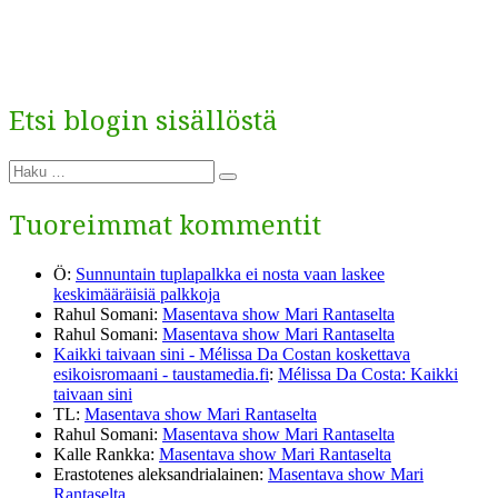
Etsi blogin sisällöstä
Etsi:
Haku
Tuoreimmat kommentit
Ö
:
Sunnuntain tuplapalkka ei nosta vaan laskee
keskimääräisiä palkkoja
Rahul Somani
:
Masentava show Mari Rantaselta
Rahul Somani
:
Masentava show Mari Rantaselta
Kaikki taivaan sini - Mélissa Da Costan koskettava
esikoisromaani - taustamedia.fi
:
Mélissa Da Costa: Kaikki
taivaan sini
TL
:
Masentava show Mari Rantaselta
Rahul Somani
:
Masentava show Mari Rantaselta
Kalle Rankka
:
Masentava show Mari Rantaselta
Erastotenes aleksandrialainen
:
Masentava show Mari
Rantaselta