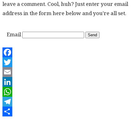
leave a com­ment. Cool, huh? Just enter your email
address in the form here below and you’re all set.
Email
Facebook
Twitter
Email
LinkedIn
WhatsApp
Telegram
Share