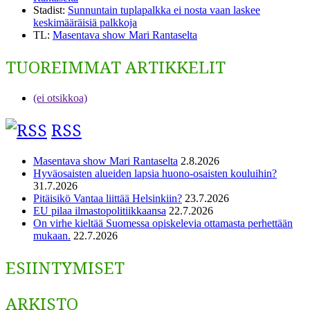
Stadist
:
Sunnuntain tuplapalkka ei nosta vaan laskee
keskimääräisiä palkkoja
TL
:
Masentava show Mari Rantaselta
TUOREIMMAT ARTIKKELIT
(ei otsikkoa)
RSS
Masentava show Mari Rantaselta
2.8.2026
Hyväosaisten alueiden lapsia huono-osaisten kouluihin?
31.7.2026
Pitäisikö Vantaa liittää Helsinkiin?
23.7.2026
EU pilaa ilmastopolitiikkaansa
22.7.2026
On virhe kieltää Suomessa opiskelevia ottamasta perhettään
mukaan.
22.7.2026
ESIINTYMISET
ARKISTO