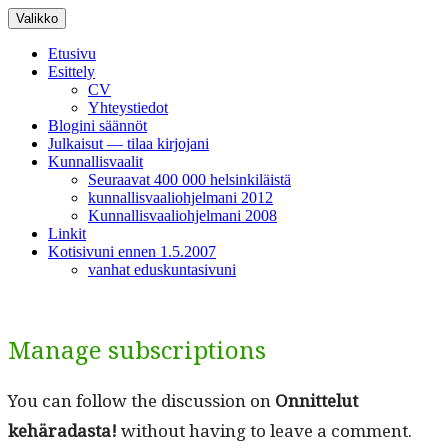
Siirry
Valikko
sisältöön
Etusivu
Esittely
CV
Yhteystiedot
Blogini säännöt
Julkaisut — tilaa kirjojani
Kunnallisvaalit
Seuraavat 400 000 helsinkiläistä
kunnallisvaaliohjelmani 2012
Kunnallisvaaliohjelmani 2008
Linkit
Kotisivuni ennen 1.5.2007
vanhat eduskuntasivuni
Manage subscriptions
You can fol­low the dis­cus­sion on
Onnit­te­lut
kehäradas­ta!
with­out hav­ing to leave a com­ment.