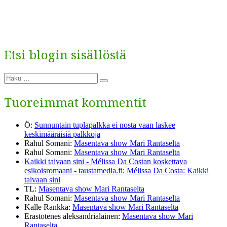
Etsi blogin sisällöstä
Etsi:
Haku
Tuoreimmat kommentit
Ö
:
Sunnuntain tuplapalkka ei nosta vaan laskee
keskimääräisiä palkkoja
Rahul Somani
:
Masentava show Mari Rantaselta
Rahul Somani
:
Masentava show Mari Rantaselta
Kaikki taivaan sini - Mélissa Da Costan koskettava
esikoisromaani - taustamedia.fi
:
Mélissa Da Costa: Kaikki
taivaan sini
TL
:
Masentava show Mari Rantaselta
Rahul Somani
:
Masentava show Mari Rantaselta
Kalle Rankka
:
Masentava show Mari Rantaselta
Erastotenes aleksandrialainen
:
Masentava show Mari
Rantaselta