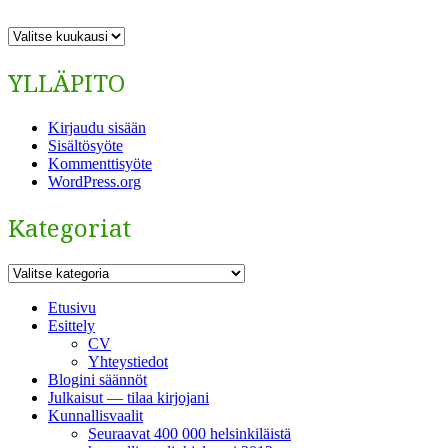
ARKISTO
YLLÄPITO
Kirjaudu sisään
Sisältösyöte
Kommenttisyöte
WordPress.org
Kategoriat
Kategoriat
Etusivu
Esittely
CV
Yhteystiedot
Blogini säännöt
Julkaisut — tilaa kirjojani
Kunnallisvaalit
Seuraavat 400 000 helsinkiläistä