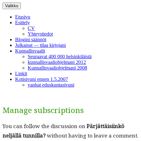
Siirry
Valikko
sisältöön
Etusivu
Esittely
CV
Yhteystiedot
Blogini säännöt
Julkaisut — tilaa kirjojani
Kunnallisvaalit
Seuraavat 400 000 helsinkiläistä
kunnallisvaaliohjelmani 2012
Kunnallisvaaliohjelmani 2008
Linkit
Kotisivuni ennen 1.5.2007
vanhat eduskuntasivuni
Manage subscriptions
You can fol­low the dis­cus­sion on
Pär­jät­täisi­inkö
neljäl­lä tun­nil­la?
with­out hav­ing to leave a com­ment.