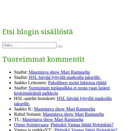
Etsi blogin sisällöstä
Etsi:
Haku
Tuoreimmat kommentit
Stadist
:
Masentava show Mari Rantaselta
Stadist
:
HSL häviää lyhyillä matkoilla takseille.
Jaakko Leinonen
:
Pakollinen ruotsi lukiossa riittää
Stadist
:
Sunnuntain tuplapalkka ei nosta vaan laskee
keskimääräisiä palkkoja
HSL-aatelin bonukset
:
HSL häviää lyhyillä matkoilla
takseille.
Jaakko K
:
Masentava show Mari Rantaselta
Rahul Somani
:
Masentava show Mari Rantaselta
TL
:
Masentava show Mari Rantaselta
Osmo Soininvaara
:
Pitäisikö Vantaa liittää Helsinkiin?
Vantaa ja ratikkaYT.
:
Pitäisikö Vantaa liittää Helsinkiin?