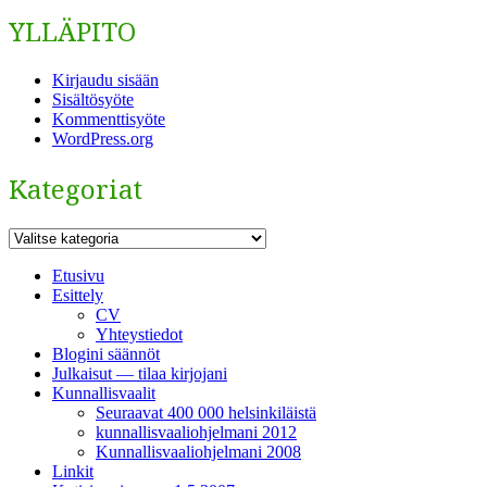
YLLÄPITO
Kirjaudu sisään
Sisältösyöte
Kommenttisyöte
WordPress.org
Kategoriat
Kategoriat
Etusivu
Esittely
CV
Yhteystiedot
Blogini säännöt
Julkaisut — tilaa kirjojani
Kunnallisvaalit
Seuraavat 400 000 helsinkiläistä
kunnallisvaaliohjelmani 2012
Kunnallisvaaliohjelmani 2008
Linkit