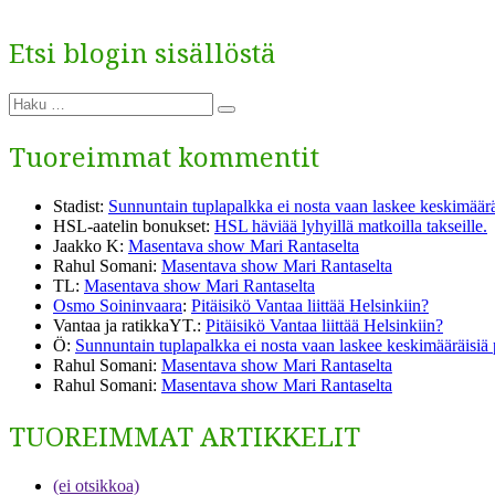
Etsi blogin sisällöstä
Etsi:
Haku
Tuoreimmat kommentit
Stadist
:
Sunnuntain tuplapalkka ei nosta vaan laskee keskimäärä
HSL-aatelin bonukset
:
HSL häviää lyhyillä matkoilla takseille.
Jaakko K
:
Masentava show Mari Rantaselta
Rahul Somani
:
Masentava show Mari Rantaselta
TL
:
Masentava show Mari Rantaselta
Osmo Soininvaara
:
Pitäisikö Vantaa liittää Helsinkiin?
Vantaa ja ratikkaYT.
:
Pitäisikö Vantaa liittää Helsinkiin?
Ö
:
Sunnuntain tuplapalkka ei nosta vaan laskee keskimääräisiä
Rahul Somani
:
Masentava show Mari Rantaselta
Rahul Somani
:
Masentava show Mari Rantaselta
TUOREIMMAT ARTIKKELIT
(ei otsikkoa)