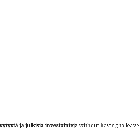
­tys­tä ja julk­isia investoin­te­ja
with­out hav­ing to leav