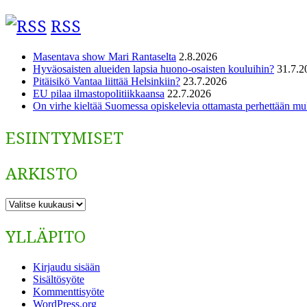
RSS
Masentava show Mari Rantaselta
2.8.2026
Hyväosaisten alueiden lapsia huono-osaisten kouluihin?
31.7.2
Pitäisikö Vantaa liittää Helsinkiin?
23.7.2026
EU pilaa ilmastopolitiikkaansa
22.7.2026
On virhe kieltää Suomessa opiskelevia ottamasta perhettään m
ESIINTYMISET
ARKISTO
ARKISTO
YLLÄPITO
Kirjaudu sisään
Sisältösyöte
Kommenttisyöte
WordPress.org