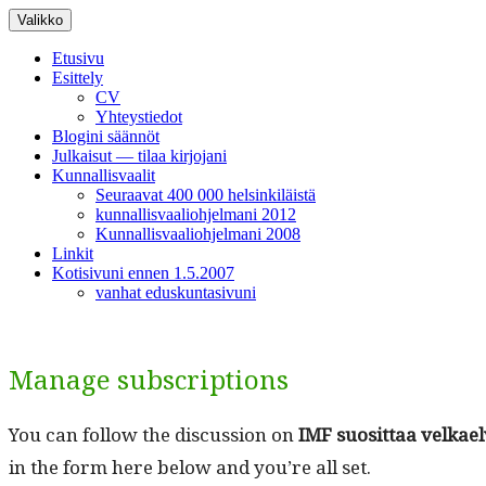
Siirry
Valikko
sisältöön
Etusivu
Esittely
CV
Yhteystiedot
Blogini säännöt
Julkaisut — tilaa kirjojani
Kunnallisvaalit
Seuraavat 400 000 helsinkiläistä
kunnallisvaaliohjelmani 2012
Kunnallisvaaliohjelmani 2008
Linkit
Kotisivuni ennen 1.5.2007
vanhat eduskuntasivuni
Manage subscriptions
You can fol­low the dis­cus­sion on
IMF suosit­taa velka­elvy
in the form here below and you’re all set.