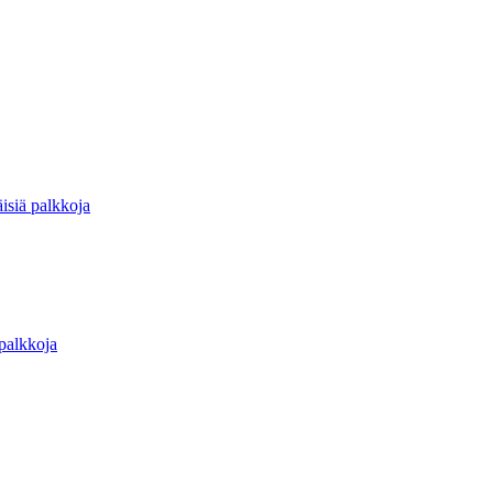
isiä palkkoja
 palkkoja