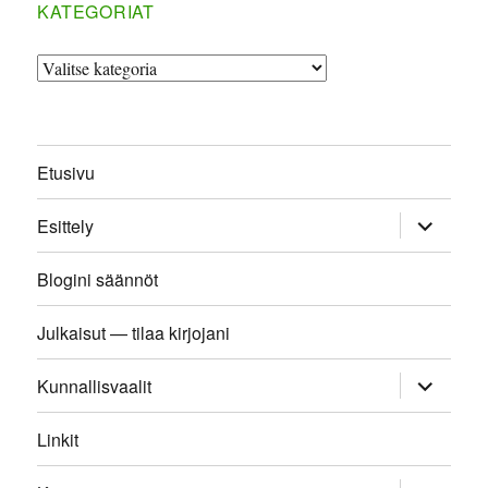
KATEGORIAT
Kategoriat
Etusivu
näytä
Esittely
alavalikk
Blogini säännöt
Julkaisut — tilaa kirjojani
näytä
Kunnallisvaalit
alavalikk
Linkit
näytä