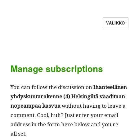
VALIKKO
Manage subscriptions
You can fol­low the dis­cus­sion on
Ihanteelli­nen
yhdyskun­tarakenne (4) Helsingiltä vaa­di­taan
nopeam­paa kasvua
with­out hav­ing to leave a
com­ment. Cool, huh? Just enter your email
address in the form here below and you’re
all set.