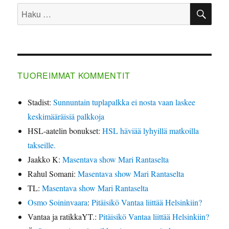
HA
Etsi:
TUOREIMMAT KOMMENTIT
Stadist
:
Sunnuntain tuplapalkka ei nosta vaan laskee
keskimääräisiä palkkoja
HSL-aatelin bonukset
:
HSL häviää lyhyillä matkoilla
takseille.
Jaakko K
:
Masentava show Mari Rantaselta
Rahul Somani
:
Masentava show Mari Rantaselta
TL
:
Masentava show Mari Rantaselta
Osmo Soininvaara
:
Pitäisikö Vantaa liittää Helsinkiin?
Vantaa ja ratikkaYT.
:
Pitäisikö Vantaa liittää Helsinkiin?