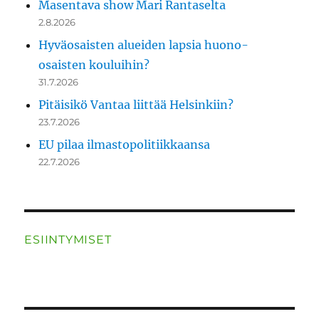
Masentava show Mari Rantaselta
2.8.2026
Hyväosaisten alueiden lapsia huono-
osaisten kouluihin?
31.7.2026
Pitäisikö Vantaa liittää Helsinkiin?
23.7.2026
EU pilaa ilmastopolitiikkaansa
22.7.2026
ESIINTYMISET