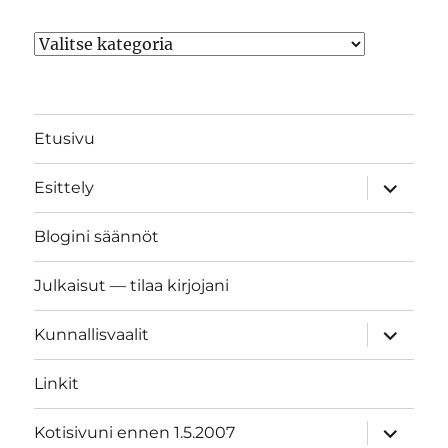
Kategoriat
Etusivu
näytä
Esittely
alavalik
Blogini säännöt
Julkaisut — tilaa kirjojani
näytä
Kunnallisvaalit
alavalik
Linkit
näytä
Kotisivuni ennen 1.5.2007
alavalik