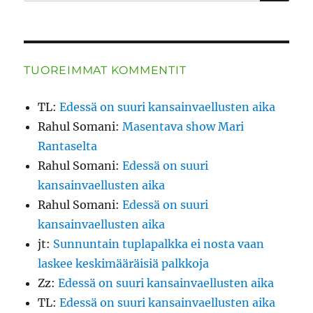
TUOREIMMAT KOMMENTIT
TL
:
Edessä on suuri kansainvaellusten aika
Rahul Somani
:
Masentava show Mari
Rantaselta
Rahul Somani
:
Edessä on suuri
kansainvaellusten aika
Rahul Somani
:
Edessä on suuri
kansainvaellusten aika
jt
:
Sunnuntain tuplapalkka ei nosta vaan
laskee keskimääräisiä palkkoja
Zz
:
Edessä on suuri kansainvaellusten aika
TL
:
Edessä on suuri kansainvaellusten aika