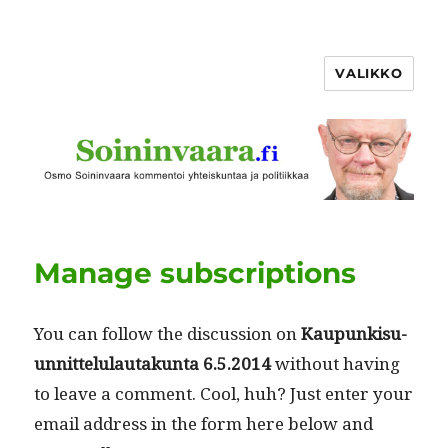
VALIKKO
Manage subscriptions
You can fol­low the dis­cus­sion on
Kaupunkisu­
un­nit­telu­lau­takun­ta 6.5.2014
with­out hav­ing
to leave a com­ment. Cool, huh? Just enter your
email address in the form here below and