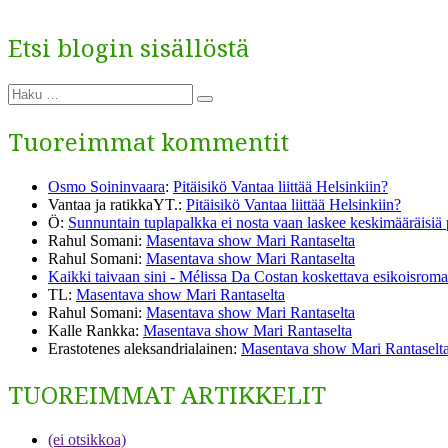
Etsi blogin sisällöstä
Etsi:
Haku
Tuoreimmat kommentit
Osmo Soininvaara
:
Pitäisikö Vantaa liittää Helsinkiin?
Vantaa ja ratikkaYT.
:
Pitäisikö Vantaa liittää Helsinkiin?
Ö
:
Sunnuntain tuplapalkka ei nosta vaan laskee keskimääräisiä
Rahul Somani
:
Masentava show Mari Rantaselta
Rahul Somani
:
Masentava show Mari Rantaselta
Kaikki taivaan sini - Mélissa Da Costan koskettava esikoisromaa
TL
:
Masentava show Mari Rantaselta
Rahul Somani
:
Masentava show Mari Rantaselta
Kalle Rankka
:
Masentava show Mari Rantaselta
Erastotenes aleksandrialainen
:
Masentava show Mari Rantaselt
TUOREIMMAT ARTIKKELIT
(ei otsikkoa)