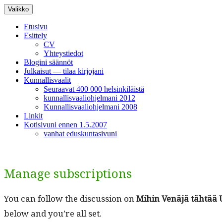
Siirry
Valikko
sisältöön
Etusivu
Esittely
CV
Yhteystiedot
Blogini säännöt
Julkaisut — tilaa kirjojani
Kunnallisvaalit
Seuraavat 400 000 helsinkiläistä
kunnallisvaaliohjelmani 2012
Kunnallisvaaliohjelmani 2008
Linkit
Kotisivuni ennen 1.5.2007
vanhat eduskuntasivuni
Manage subscriptions
You can fol­low the dis­cus­sion on
Mihin Venäjä tähtää 
below and you’re all set.