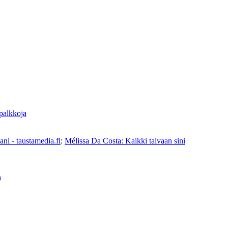
 palkkoja
ni - taustamedia.fi
:
Mélissa Da Costa: Kaikki taivaan sini
a