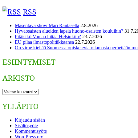
RSS
Masentava show Mari Rantaselta
2.8.2026
Hyväosaisten alueiden lapsia huono-osaisten kouluihin?
31.7.2
Pitäisikö Vantaa liittää Helsinkiin?
23.7.2026
EU pilaa ilmastopolitiikkaansa
22.7.2026
On virhe kieltää Suomessa opiskelevia ottamasta perhettään m
ESIINTYMISET
ARKISTO
ARKISTO
YLLÄPITO
Kirjaudu sisään
Sisältösyöte
Kommenttisyöte
WordPress.org