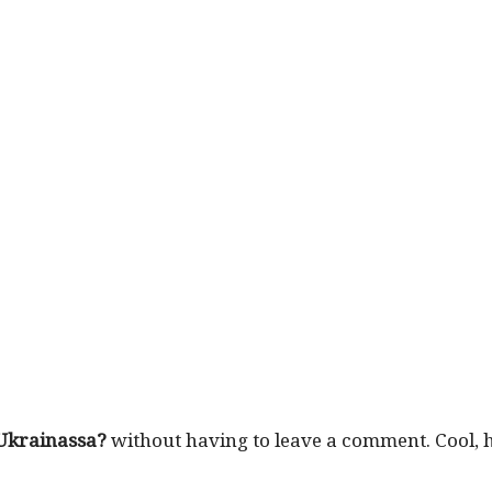
Ukrainas­sa?
with­out hav­ing to leave a com­ment. Cool,