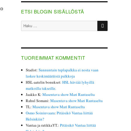
to
ETSI BLOGIN SISÄLLÖSTÄ
HAKU
Etsi:
TUOREIMMAT KOMMENTIT
Stadist
:
Sunnuntain tuplapalkka ei nosta vaan
laskee keskimääräisiä palkkoja
HSL-aatelin bonukset
:
HSL häviää lyhyillä
matkoilla takseille.
Jaakko K
:
Masentava show Mari Rantaselta
Rahul Somani
:
Masentava show Mari Rantaselta
TL
:
Masentava show Mari Rantaselta
Osmo Soininvaara
:
Pitäisikö Vantaa liittää
Helsinkiin?
Vantaa ja ratikkaYT.
:
Pitäisikö Vantaa liittää