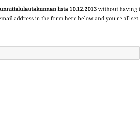
­nit­telu­lau­takun­nan lista 10.12.2013
with­out hav­ing 
email address in the form here below and you’re all set.