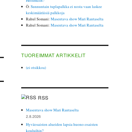
Helsinkiin?
Ö
:
Sunnuntain tuplapalkka ei nosta vaan laskee
keskimääräisiä palkkoja
Rahul Somani
:
Masentava show Mari Rantaselta
Rahul Somani
:
Masentava show Mari Rantaselta
TUOREIMMAT ARTIKKELIT
(ei otsikkoa)
RSS
Masentava show Mari Rantaselta
2.8.2026
Hyväosaisten alueiden lapsia huono-osaisten
kouluihin?