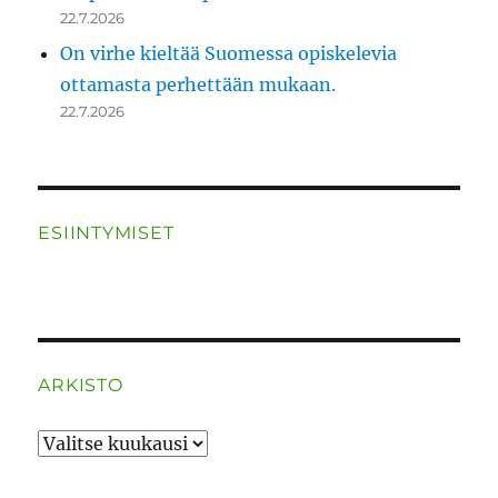
22.7.2026
On virhe kieltää Suomessa opiskelevia
ottamasta perhettään mukaan.
22.7.2026
ESIINTYMISET
ARKISTO
ARKISTO