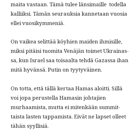
mai­ta vas­taan. Tämä tulee län­si­maille todel­la
kalli­ik­si. Tämän seu­rauk­sia kan­netaan vuosia
ellei vuosikymmeniä.
On vaikea selit­tää köy­hien maid­en ihmisille,
mik­si pitäisi tuomi­ta Venäjän toimet Ukrainas­
sa, kun Israel saa toisaal­ta tehdä Gazas­sa ihan
mitä hyvän­sä. Putin on tyytyväinen.
On tot­ta, että täl­lä ker­taa Hamas aloit­ti. Sil­lä
voi jopa perustel­la Hamasin johta­jien
murhaamista, mut­ta ei mitenkään sum­mit­
taista las­ten tap­pamista. Eivät ne lapset olleet
tähän syyllisiä.