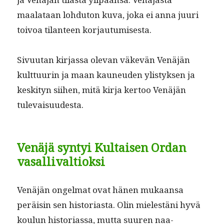
maalataan lohdu­ton kuva, joka ei anna juuri
toivoa tilanteen korjautumisesta.
Sivu­u­tan kir­jas­sa ole­van väkevän Venäjän
kult­tuurin ja maan kauneu­den ylistyk­sen ja
keski­tyn siihen, mitä kir­ja ker­too Venäjän
tulevaisuudesta.
Venäjä syntyi Kultaisen Ordan
vasallivaltioksi
Venäjän ongel­mat ovat hänen mukaansa
peräisin sen his­to­ri­as­ta. Olin mielestäni hyvä
koulun his­to­ri­as­sa, mut­ta suuren naa­