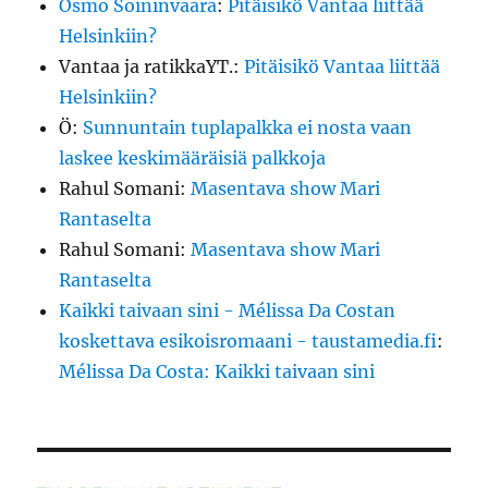
Osmo Soininvaara
:
Pitäisikö Vantaa liittää
Helsinkiin?
Vantaa ja ratikkaYT.
:
Pitäisikö Vantaa liittää
Helsinkiin?
Ö
:
Sunnuntain tuplapalkka ei nosta vaan
laskee keskimääräisiä palkkoja
Rahul Somani
:
Masentava show Mari
Rantaselta
Rahul Somani
:
Masentava show Mari
Rantaselta
Kaikki taivaan sini - Mélissa Da Costan
koskettava esikoisromaani - taustamedia.fi
:
Mélissa Da Costa: Kaikki taivaan sini