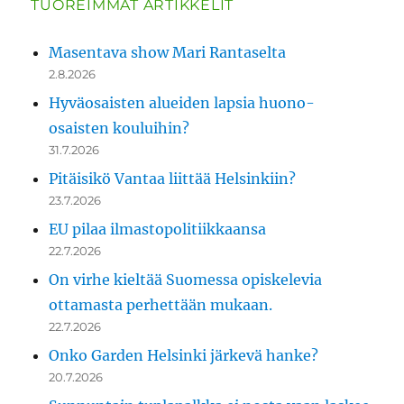
TUOREIMMAT ARTIKKELIT
Masentava show Mari Rantaselta
2.8.2026
Hyväosaisten alueiden lapsia huono-
osaisten kouluihin?
31.7.2026
Pitäisikö Vantaa liittää Helsinkiin?
23.7.2026
EU pilaa ilmastopolitiikkaansa
22.7.2026
On virhe kieltää Suomessa opiskelevia
ottamasta perhettään mukaan.
22.7.2026
Onko Garden Helsinki järkevä hanke?
20.7.2026