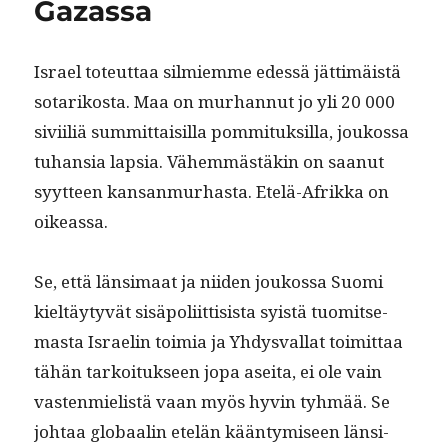
Gazassa
Israel toteut­taa silmiemme edessä jät­timäistä
sotarikos­ta. Maa on murhan­nut jo yli 20 000
sivi­il­iä sum­mit­taisil­la pom­mi­tuk­sil­la, joukos­sa
tuhan­sia lap­sia. Vähem­mästäkin on saanut
syyt­teen kansan­murhas­ta. Etelä-Afrik­ka on
oikeassa.
Se, että län­si­maat ja niiden joukos­sa Suo­mi
kieltäy­tyvät sisäpoli­it­ti­sista syistä tuomit­se­
mas­ta Israelin toimia ja Yhdys­val­lat toimit­taa
tähän tarkoituk­seen jopa asei­ta, ei ole vain
vas­ten­mielistä vaan myös hyvin tyh­mää. Se
johtaa globaalin etelän kään­tymiseen län­si­