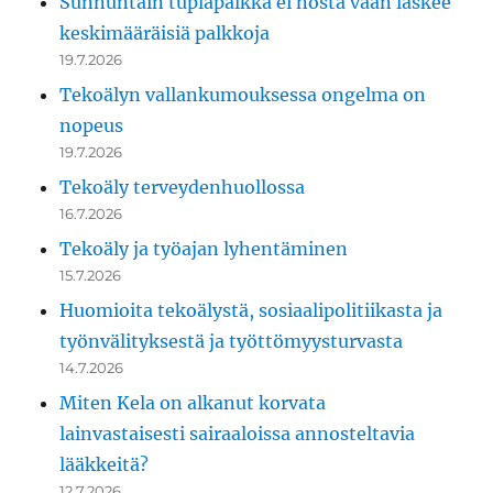
Sunnuntain tuplapalkka ei nosta vaan laskee
keskimääräisiä palkkoja
19.7.2026
Tekoälyn vallankumouksessa ongelma on
nopeus
19.7.2026
Tekoäly terveydenhuollossa
16.7.2026
Tekoäly ja työajan lyhentäminen
15.7.2026
Huomioita tekoälystä, sosiaalipolitiikasta ja
työnvälityksestä ja työttömyysturvasta
14.7.2026
Miten Kela on alkanut korvata
lainvastaisesti sairaaloissa annosteltavia
lääkkeitä?
12.7.2026