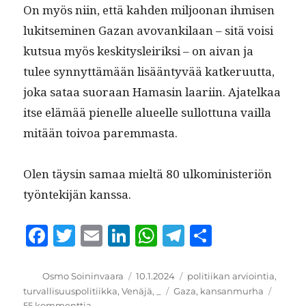
On myös niin, että kah­den miljoo­nan ihmisen
luk­it­sem­i­nen Gazan avo­vanki­laan – sitä voisi
kut­sua myös keski­tysleirik­si – on aivan ja
tulee syn­nyt­tämään lisään­tyvää katkeru­ut­ta,
joka sataa suo­raan Hamasin laari­in. Ajatelkaa
itse elämää pienelle alueelle sul­lot­tuna vail­la
mitään toivoa paremmasta.
Olen täysin samaa mieltä 80 ulko­min­is­ter­iön
työn­tek­i­jän kanssa.
F
T
E
Li
W
T
S
a
w
m
n
h
el
h
c
it
ai
k
at
e
a
Kirjoittaja
Julkaistu
Kategoriat
Osmo Soininvaara
10.1.2024
politiikan arviointia
,
Avainsanat
turvallisuuspolitiikka
,
Venäjä
,
_
Gaza
,
kansanmurha
e
te
l
e
s
g
re
artikkeliin
55 kommenttia