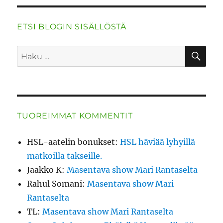
ETSI BLOGIN SISÄLLÖSTÄ
HA
Etsi:
TUOREIMMAT KOMMENTIT
HSL-aatelin bonukset
:
HSL häviää lyhyillä
matkoilla takseille.
Jaakko K
:
Masentava show Mari Rantaselta
Rahul Somani
:
Masentava show Mari
Rantaselta
TL
:
Masentava show Mari Rantaselta