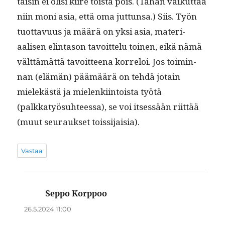
taisin ei olisi kiire töistä pois. (Tähän vaikut­taa
niin moni asia, että oma jut­tun­sa.) Siis. Työn
tuot­tavu­us ja määrä on yksi asia, mate­ri­
aalisen elin­ta­son tavoit­telu toinen, eikä nämä
vält­tämät­tä tavoit­teena kor­reloi. Jos toimin­
nan (elämän) päämäärä on tehdä jotain
mielekästä ja mie­lenki­in­toista työtä
(palkkatyö­suh­teessa), se voi itsessään riit­tää
(muut seu­rauk­set toissijaisia).
Vastaa
Seppo Korppoo
sanoo:
26.5.2024 11:00