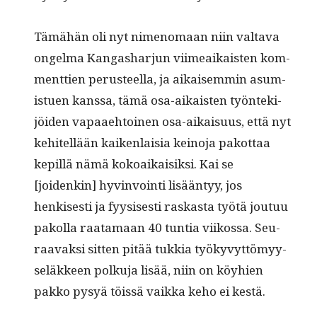
Tämähän oli nyt nimeno­maan niin val­ta­va
ongel­ma Kan­gashar­jun viimeaikaisten kom­
ment­tien perus­teel­la, ja aikaisem­min asum­
istuen kanssa, tämä osa-aikaisten työn­tek­i­
jöi­den vapaae­htoinen osa-aikaisu­us, että nyt
kehitel­lään kaiken­laisia keino­ja pakot­taa
kepil­lä nämä kokoaikaisik­si. Kai se
[joidenkin] hyv­in­voin­ti lisään­tyy, jos
henkises­ti ja fyy­sis­es­ti raskas­ta työtä joutuu
pakol­la raata­maan 40 tun­tia viikos­sa. Seu­
raavak­si sit­ten pitää tukkia työkyvyt­tömyy­
seläk­keen polku­ja lisää, niin on köy­hien
pakko pysyä töis­sä vaik­ka keho ei kestä.