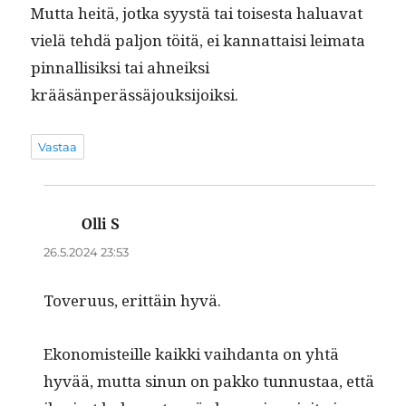
Mut­ta heitä, jot­ka syys­tä tai tois­es­ta halu­a­vat
vielä tehdä paljon töitä, ei kan­nat­taisi leima­ta
pin­nal­lisik­si tai ahneik­si
krääsänperässäjouksijoiksi.
Vastaa
Olli S
sanoo:
26.5.2024 23:53
Toveru­us, erit­täin hyvä.
Ekon­o­mis­teille kaik­ki vai­h­dan­ta on yhtä
hyvää, mut­ta sin­un on pakko tun­nus­taa, että