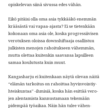
opiskel­e­van siinä sivus­sa edes vähän.
Eikö pitäisi olla oma asia tykkääkö enem­män
krääsästä vai vapaa-ajas­ta? Ei se tietenkään
kokon­aan oma asia ole, kos­ka pro­gres­si­ivisen
vero­tuk­sen olois­sa down­shif­taa­ja osal­lis­tuu
julk­isten meno­jen rahoituk­seen vähem­män,
mut­ta olet­taa kuitenkin saa­vansa lap­silleen
samaa koulu­tus­ta kuin muut.
Kan­gashar­ju ei kuitenkaan näytä ole­van näitä
“elämän tarkoi­tus on rahoit­taa hyv­in­voin­tiy­
hteiskun­taa” ‑ihmisiä, kos­ka hän esit­tää vero­
jen alen­tamista kan­nus­ta­maan tekemään
pidem­pää työaikaa. Näin hän tulee vähen­