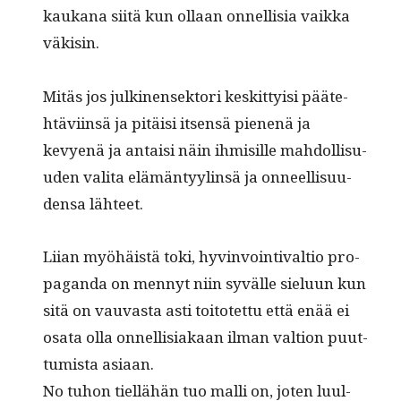
kaukana siitä kun ollaan onnel­lisia vaik­ka
väkisin.
Mitäs jos julki­nensek­tori keskit­ty­isi pääte­
htävi­in­sä ja pitäisi itsen­sä pienenä ja
kevyenä ja antaisi näin ihmisille mah­dol­lisu­
u­den vali­ta elämän­tyylin­sä ja onneel­lisu­u­
den­sa lähteet.
Liian myöhäistä toki, hyv­in­voin­ti­val­tio pro­
pa­gan­da on men­nyt niin syvälle sielu­un kun
sitä on vau­vas­ta asti toitotet­tu että enää ei
osa­ta olla onnel­lisi­akaan ilman val­tion puut­
tumista asiaan.
No tuhon tiel­lähän tuo malli on, joten luul­