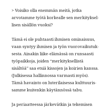
> Voisiko olla enem­män meitä, jot­ka
arvotamme työtä korkealle sen merk­i­tyk­sel­
lisen sisäl­lön vuoksi?
Tämä ei ole puh­taasti ihmisen omi­naisu­us,
vaan syn­tyy ihmisen ja työn vuorovaiku­tuk­
ses­ta. Ainakin liike-elämässä on run­saasti
työ­paikko­ja, joiden “merk­i­tyk­sel­listä
sisältöä” saa etsiä kisso­jen ja koirien kanssa.
(Julkises­sa hallinnos­sa var­masti myös).
Tämä havain­to on luter­i­laises­sa kult­tuuris­
samme kuitenkin käytän­nössä tabu.
Ja peri­aat­teessa järkevätkin ja tekemisen