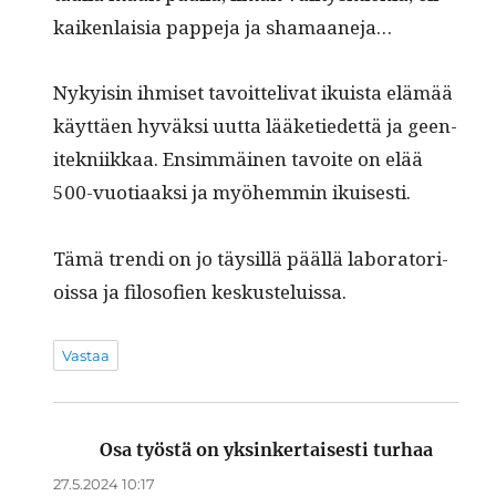
kaiken­laisia pappe­ja ja shamaaneja…
Nyky­isin ihmiset tavoit­te­liv­at ikuista elämää
käyt­täen hyväk­si uut­ta lääketiedet­tä ja geen­
itekni­ikkaa. Ensim­mäi­nen tavoite on elää
500-vuo­ti­aak­si ja myöhem­min ikuisesti.
Tämä tren­di on jo täysil­lä pääl­lä lab­o­ra­to­ri­
ois­sa ja filosofien keskusteluissa.
Vastaa
Osa työstä on yksinkertaisesti turhaa
sanoo:
27.5.2024 10:17