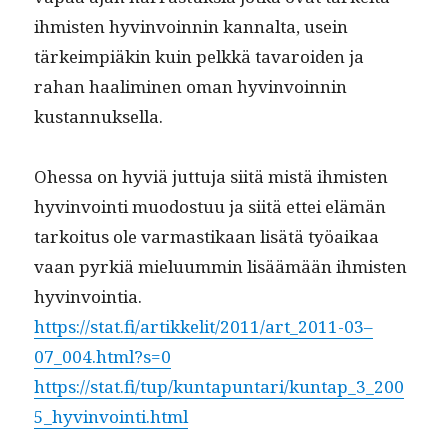
ihmis­ten hyv­in­voin­nin kannal­ta, usein
tärkeimpiäkin kuin pelkkä tavaroiden ja
rahan haal­im­i­nen oman hyv­in­voin­nin
kustannuksella.
Ohes­sa on hyviä jut­tu­ja siitä mis­tä ihmis­ten
hyv­in­voin­ti muo­dos­tuu ja siitä ettei elämän
tarkoi­tus ole var­mas­tikaan lisätä työaikaa
vaan pyrk­iä mielu­um­min lisäämään ihmis­ten
hyvinvointia.
https://stat.fi/artikkelit/2011/art_2011-03–
07_004.html?s=0
https://stat.fi/tup/kuntapuntari/kuntap_3_200
5_hyvinvointi.html