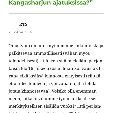
Kangasharjun ajatuksissa?”
RTS
sanoo:
25.5.2024 19:14
Oma työni on juuri nyt niin mie­lenki­in­toista ja
palk­it­se­vaa ammatil­lis­es­ti (vähän myös
taloudel­lis­es­ti), että teen sitä mielel­läni per­jan­
taisin klo 16 jäl­keen (osin ilman kor­vaus­ta). Ei
raha eikä krääsä kiin­nos­ta eri­tyis­es­ti (riit­tää
että tulee toimeen ja voi vapaa-ajal­la tehdä
jotain kiin­nos­tavaa). Voisiko olla enem­män
meitä, jot­ka arvotamme työtä korkealle sen
merk­i­tyk­sel­lisen sisäl­lön vuok­si? Että per­jan­