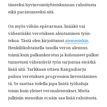
täneek­si hyv­in­voin­tiy­hteiskun­nan rahoi­tus­ta
eikä paran­ta­neek­si sitä.
On myös vähän epä­var­maa, lisääkö vai
vähen­tääkö vero­tuk­sen alen­t­a­mi­nen työn­
tekoa. Tästä olen kir­joit­tanut
aiem­minkin
.
Henkilöko­htaisel­la tasol­la veron alen­nus
toimii kuin palkanko­ro­tus ja kohon­neet palkat
tun­netusti vähen­tävät työn tar­jon­taa eivätkä
lisää sitä. Tarkkaan ottaen Kan­gashar­ju
puhuu vero­tuk­sen pro­gres­sion lieven­tämis­es­
tä. Se saat­taa todel­la jopa lisätä työhalu­ja
toisin kuin yleiset veronalen­nuk­set. Mut­ta
julk­isi­in menoi­hin ei näin saa lisää rahoitusta.