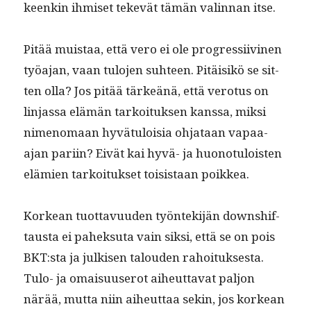
keenkin ihmiset tekevät tämän valin­nan itse.
Pitää muis­taa, että vero ei ole pro­gres­si­ivi­nen
työa­jan, vaan tulo­jen suh­teen. Pitäisikö se sit­
ten olla? Jos pitää tärkeänä, että vero­tus on
lin­jas­sa elämän tarkoituk­sen kanssa, mik­si
nimeno­maan hyvä­tu­loisia ohjataan vapaa-
ajan pari­in? Eivät kai hyvä- ja huono­tu­lois­t­en
elämien tarkoituk­set toi­sis­taan poikkea.
Korkean tuot­tavu­u­den työn­tek­i­jän down­shif­
taus­ta ei pahek­su­ta vain sik­si, että se on pois
BKT:sta ja julkisen talouden rahoituk­ses­ta.
Tulo- ja omaisu­userot aiheut­ta­vat paljon
närää, mut­ta niin aiheut­taa sekin, jos korkean