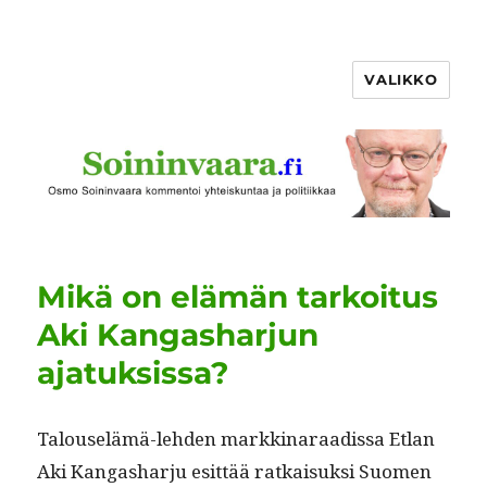
VALIKKO
Mikä on elämän tarkoitus
Aki Kangasharjun
ajatuksissa?
Talouselämä-lehden markki­naraadis­sa Etlan
Aki Kan­gashar­ju esit­tää ratkaisuk­si Suomen