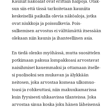
Kau­ni­it näköalat ovat erit­täin halpo­ja. Otak­
sun siis että tässä tarkoite­taan kau­ni­ita
keskeisel­lä paikalla ole­via näköalo­ja, jot­ka
ovat niukko­ja ja pois­sulke­via. Pois­
sulkemisen arvos­tus ei vält­tämät­tä itsessään
olekaan niin kau­nis ja ihanteelli­nen asia.
En tiedä olenko myöhässä, mut­ta suosit­te­len
potki­maan pak­sua lom­pakkoasi arvosta­vat
naisih­miset kauem­mak­si ja otta­maan itselle­
si puolisok­si sen muka­van ja älykkään
neitosen, joka arvostaa komeaa ulko­muo­
toasi ja rohkeut­tasi, niin makuuka­maris­sa
kuin fyy­sis­es­ti uhkaavis­sa tilanteis­sa. Joka
arvostaa sin­ua kos­ka joku hänen läheisen­sä