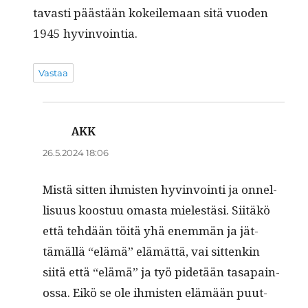
tavasti päästään kokeile­maan sitä vuo­den
1945 hyvinvointia.
Vastaa
AKK
sanoo:
26.5.2024 18:06
Mis­tä sit­ten ihmis­ten hyv­in­voin­ti ja onnel­
lisu­us koos­t­uu omas­ta mielestäsi. Siitäkö
että tehdään töitä yhä enem­män ja jät­
tämäl­lä “elämä” elämät­tä, vai sit­tenkin
siitä että “elämä” ja työ pide­tään tas­apain­
os­sa. Eikö se ole ihmis­ten elämään puut­