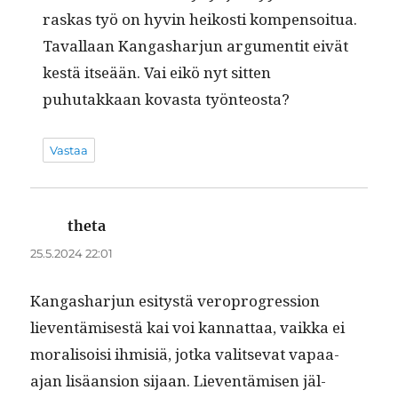
raskas työ on hyvin heikosti kom­pen­soitua.
Taval­laan Kan­gashar­jun argu­men­tit eivät
kestä itseään. Vai eikö nyt sit­ten
puhutakkaan kovas­ta työnteosta?
Vastaa
theta
sanoo:
25.5.2024 22:01
Kan­gashar­jun esi­tys­tä vero­pro­gres­sion
lieven­tämis­es­tä kai voi kan­nat­taa, vaik­ka ei
moral­isoisi ihmisiä, jot­ka val­it­se­vat vapaa-
ajan lisäan­sion sijaan. Lieven­tämisen jäl­