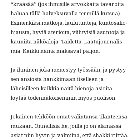
“krääsää” (jos ihmisille arvokkai­ta tavaroi­ta
halu­aa täl­lä halvek­su­val­la ter­mil­lä kut­sua).
Esimerkik­si matko­ja, laulu­tun­te­ja, kun­tos­alio­
h­jaus­ta, hyviä ate­ri­oi­ta, viihty­isiä asun­to­ja ja
kau­ni­ita näköalo­ja. Taidet­ta. Laatu­jour­nal­is­
mia. Kaik­ki nämä mak­sa­vat paljon.
Ja ihmi­nen joka men­estyy työssään, ja pystyy
sen ansios­ta han­kki­maan itselleen ja
läheisilleen kaikkia näitä hieno­ja asioi­ta,
löytää toden­näköisem­min myös puolison.
Jokainen tehköön omat val­in­tansa tilanteen­sa
mukaan. Onnel­lisia he, joil­la jo on elämässä
asi­at niin hyvin ja valmi­ina, että shak­ki riit­tää.