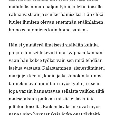
mah­dol­lisim­man paljon työtä jollekin toiselle
rahaa vas­taan ja sen keräämisek­si. Hän ehkä
luulee ihmisen ole­van enem­män erään­lainen
homo eco­nom­i­cus kuin homo sapiens.
Hän ei ymmär­rä ilmeis­es­ti sitäkään kuin­ka
paljon ihmiset tekevät töitä “vapaa aikanaan”
vaan hän kokee työk­si vain sen mitä tehdään
laskua vas­taan. Kalas­t­a­mi­nen, sien­estämi­nen,
mar­jo­jen keruu, kodin ja kesämökin kun­nos­
tan­nekin ovat nimit­täin myös työtä ja usein
jopa varsin kan­nat­tavaa sel­l­aista vaikkei siitä
mak­se­takaan palkkaa tai sitä ei laskute­ta
joltakin toiselta. Kaiken lisäk­si ne ovat myös
vapaa ajan har­ras­tuk­sia jot­ka ovat tärkeitä