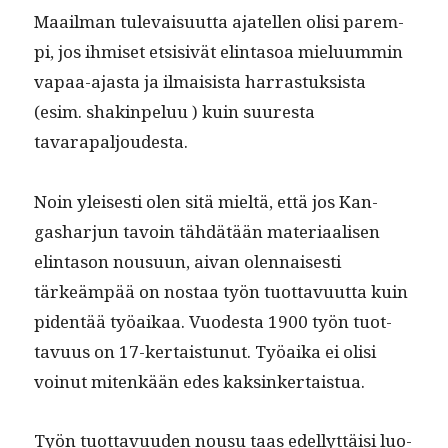
Maail­man tule­vaisu­ut­ta ajatellen olisi parem­
pi, jos ihmiset etsi­sivät elin­ta­soa mielu­um­min
vapaa-ajas­ta ja ilmai­sista har­ras­tuk­sista
(esim. shak­in­peluu ) kuin suures­ta
tavarapaljoudesta.
Noin yleis­es­ti olen sitä mieltä, että jos Kan­
gashar­jun tavoin tähdätään mate­ri­aalisen
elin­ta­son nousu­un, aivan olen­nais­es­ti
tärkeäm­pää on nos­taa työn tuot­tavu­ut­ta kuin
piden­tää työaikaa. Vuodes­ta 1900 työn tuot­
tavu­us on 17-ker­tais­tunut. Työai­ka ei olisi
voin­ut mitenkään edes kaksinkertaistua.
Työn tuot­tavu­u­den nousu taas edel­lyt­täisi luo­