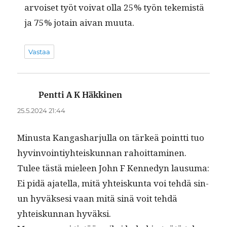
arvoiset työt voivat olla 25% työn tekemistä
ja 75% jotain aivan muuta.
Vastaa
Pentti A K Häkkinen
sanoo:
25.5.2024 21:44
Minus­ta Kan­gashar­jul­la on tärkeä point­ti tuo
hyv­in­voin­tiy­hteiskun­nan rahoittaminen.
Tulee tästä mieleen John F Kenne­dyn lausuma:
Ei pidä ajatel­la, mitä yhteiskun­ta voi tehdä sin­
un hyväk­sesi vaan mitä sinä voit tehdä
yhteiskun­nan hyväksi.