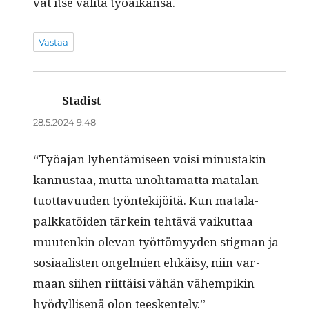
vat itse vali­ta työaikansa.
Vastaa
Stadist
sanoo:
28.5.2024 9:48
“Työa­jan lyhen­tämiseen voisi minus­takin
kan­nus­taa, mut­ta uno­hta­mat­ta mata­lan
tuot­tavu­u­den työn­tek­i­jöitä. Kun mata­la­
palkkatöi­den tärkein tehtävä vaikut­taa
muutenkin ole­van työt­tömyy­den stig­man ja
sosi­aal­is­ten ongelmien ehkäisy, niin var­
maan siihen riit­täisi vähän vähempikin
hyödyl­lisenä olon teeskentely.”