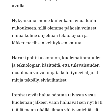
avulla.
Nykyaikana emme kuitenkaan enää luo­ta
ruk­ouk­seen, sil­lä olemme pääosin voineet
nämä kolme ongel­maa teknolo­gian ja
lääketi­eteel­lisen kehi­tyk­sen kautta.
Harari pohtii uskon­non, kuolemat­to­muu­den
ja teknolo­gian käsit­teitä, että tule­vaisu­u­den
maail­maa voivat ohja­ta kehit­tyneet algo­rit­
mit ja tekoä­ly, eivät ihmiset.
Ihmiset eivät halua odot­taa taivas­ta vas­ta
kuole­man jäl­keen vaan halu­a­vat sen nyt heti
tääl­lä maan pääl­lä, ilman väl­i­tys­miehiä, eli