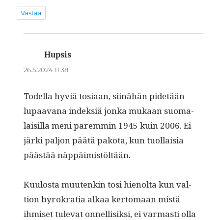
Vastaa
Hupsis
sanoo:
26.5.2024 11:38
Todel­la hyviä tosi­aan, siinähän pide­tään
lupaa­vana indek­siä jon­ka mukaan suo­ma­
laisil­la meni parem­min 1945 kuin 2006. Ei
jär­ki paljon päätä pako­ta, kun tuol­laisia
päästää näppäimistöltään.
Kuu­losta muutenkin tosi hienol­ta kun val­
tion byrokra­tia alkaa ker­tomaan mis­tä
ihmiset tule­vat onnel­lisik­si, ei var­masti olla