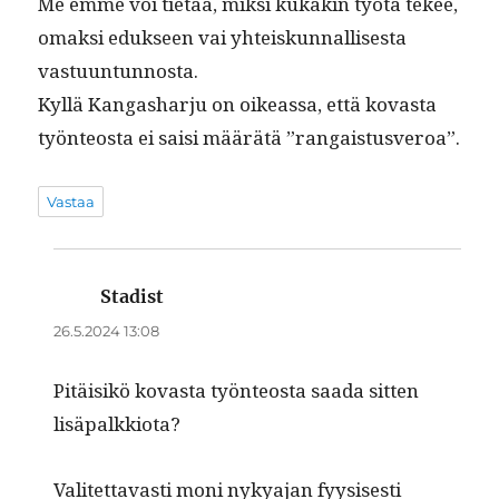
Me emme voi tietää, mik­si kukakin työtä tekee,
omak­si eduk­seen vai yhteiskun­nal­lis­es­ta
vastuuntunnosta.
Kyl­lä Kan­gashar­ju on oike­as­sa, että kovas­ta
työn­teosta ei saisi määrätä ”ran­gais­tusveroa”.
Vastaa
Stadist
sanoo:
26.5.2024 13:08
Pitäisikö kovas­ta työn­teosta saa­da sit­ten
lisäpalkkiota?
Valitet­tavasti moni nykya­jan fyy­sis­es­ti