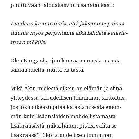
puut­tuvaan talouskasvu­un sanatarkasti:
Luo­daan kan­nus­timia, että jak­samme painaa
duu­nia myös per­jan­taina eikä lähde­tä kalas­ta­
maan mökille.
Olen Kan­gashar­jun kanssa mon­es­ta asi­as­ta
samaa mieltä, mut­ta en tästä.
Mikä Akin mielestä oikein on elämän ja siinä
yhtey­dessä taloudel­lisen toimin­nan tarkoi­tus.
Jos joku oikeasti pitää kalas­tamis­es­ta enem­
män kuin lisäan­sioiden mah­dol­lis­ta­mas­ta
lisäkrääsästä, mik­si hänen pitäisi vali­ta se
lisäkrääsä? Eikö taloudel­lisen toimin­nan