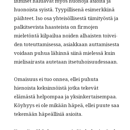
ihmiset halu­a­vat myös huono­ja asioi­ta ja
huonoista syistä. Tyyp­il­lisenä esimerkkinä
päi­h­teet. Iso osa yhteisöl­lis­es­tä tiim­i­työstä ja
palk­it­se­vista haasteista on fir­mo­jen
mieletön­tä kil­pailua noiden alhais­ten toivei­
den toteut­tamises­sa, asi­akkaan aut­tamis­es­ta
voidaan puhua lähin­nä siinä mielessä kuin
mieli­sairas­ta aute­taan itsetuhoisuudessaan.
Omaisu­us ei tuo onnea, ellei puhuta
hienoista keksin­nöistä jot­ka tekevät
elämästä helpom­paa ja yksinker­taisem­paa.
Köy­hyys ei ole mikään häpeä, ellei puute saa
tekemään häpeäl­lisiä asioita.