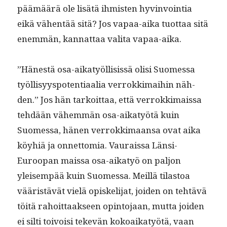
päämäärä ole lisätä ihmis­ten hyv­in­voin­tia
eikä vähen­tää sitä? Jos vapaa-aika tuot­taa sitä
enem­män, kan­nat­taa vali­ta vapaa-aika.
”Hänestä osa-aikatyöl­li­sis­sä olisi Suomes­sa
työl­lisyyspo­ten­ti­aalia ver­rokki­mai­hin näh­
den.” Jos hän tarkoit­taa, että ver­rokki­mais­sa
tehdään vähem­män osa-aikatyötä kuin
Suomes­sa, hänen ver­rokki­maansa ovat aika
köy­hiä ja onnet­to­mia. Vau­rais­sa Län­si-
Euroopan mais­sa osa-aikatyö on paljon
yleisem­pää kuin Suomes­sa. Meil­lä tilas­toa
vääristävät vielä opiske­li­jat, joiden on tehtävä
töitä rahoit­taak­seen opin­to­jaan, mut­ta joiden
ei silti toivoisi tekevän kokoaikatyötä, vaan