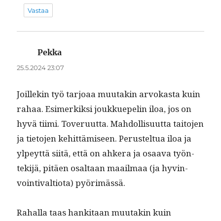
Vastaa
Pekka
sanoo:
25.5.2024 23:07
Joillekin työ tar­joaa muu­takin arvokas­ta kuin
rahaa. Esimerkik­si joukkue­pelin iloa, jos on
hyvä tii­mi. Toveru­ut­ta. Mah­dol­lisu­ut­ta taito­jen
ja tieto­jen kehit­tämiseen. Perustel­tua iloa ja
ylpeyt­tä siitä, että on ahk­era ja osaa­va työn­
tek­i­jä, pitäen osaltaan maail­maa (ja hyv­in­
voin­ti­val­tio­ta) pyörimässä.
Rahal­la taas han­ki­taan muu­takin kuin