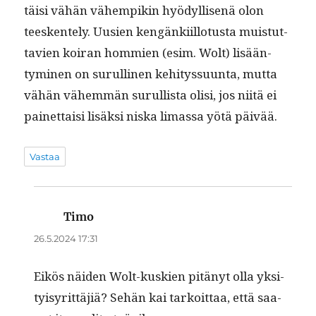
täisi vähän vähempikin hyödyl­lisenä olon
teesken­te­ly. Uusien kengänki­il­lo­tus­ta muis­tut­
tavien koiran hom­mien (esim. Wolt) lisään­
tymi­nen on surulli­nen kehi­tys­su­un­ta, mut­ta
vähän vähem­män surullista olisi, jos niitä ei
painet­taisi lisäk­si niska limas­sa yötä päivää.
Vastaa
Timo
sanoo:
26.5.2024 17:31
Eikös näi­den Wolt-kuskien pitänyt olla yksi­
ty­isyrit­täjiä? Sehän kai tarkoit­taa, että saa­