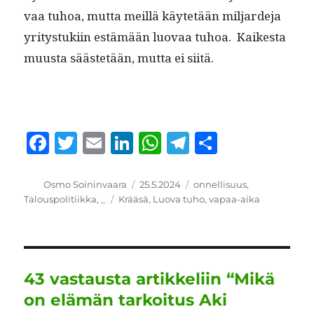
vaa tuhoa, mut­ta meil­lä käytetään mil­jarde­ja
yri­tys­tuki­in estämään luo­vaa tuhoa. Kaikesta
muus­ta säästetään, mut­ta ei siitä.
F
T
E
Li
W
T
S
a
w
m
n
h
el
h
c
it
ai
k
at
e
a
Kirjoittaja
Julkaistu
Kategoriat
Osmo Soininvaara
25.5.2024
onnellisuus
,
Avainsanat
Talouspolitiikka
,
_
Krääsä
,
Luova tuho
,
vapaa-aika
e
te
l
e
s
g
re
b
r
d
A
r
o
I
p
a
o
n
p
m
43 vastausta artikkeliin “Mikä
k
on elämän tarkoitus Aki