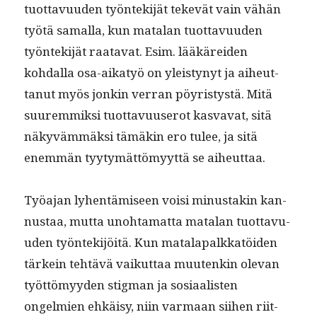
tuot­tavu­u­den työn­tek­i­jät tekevät vain vähän
työtä samal­la, kun mata­lan tuot­tavu­u­den
työn­tek­i­jät raata­vat. Esim. lääkärei­den
kohdal­la osa-aikatyö on yleistynyt ja aiheut­
tanut myös jonkin ver­ran pöyristys­tä. Mitä
suurem­mik­si tuot­tavu­userot kas­va­vat, sitä
näkyväm­mäk­si tämäkin ero tulee, ja sitä
enem­män tyy­tymät­tömyyt­tä se aiheuttaa.
Työa­jan lyhen­tämiseen voisi minus­takin kan­
nus­taa, mut­ta uno­hta­mat­ta mata­lan tuot­tavu­
u­den työn­tek­i­jöitä. Kun mata­la­palkkatöi­den
tärkein tehtävä vaikut­taa muutenkin ole­van
työt­tömyy­den stig­man ja sosi­aal­is­ten
ongelmien ehkäisy, niin var­maan siihen riit­