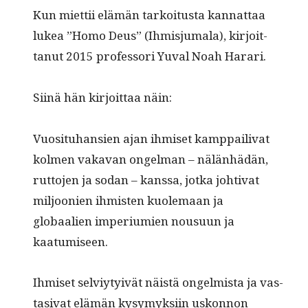
Kun miet­tii elämän tarkoi­tus­ta kan­nat­taa
lukea ”Homo Deus” (Ihmisju­mala), kir­joit­
tanut 2015 pro­fes­sori Yuval Noah Harari.
Siinä hän kir­joit­taa näin:
Vuosi­tuhan­sien ajan ihmiset kamp­paili­vat
kol­men vaka­van ongel­man – nälän­hädän,
rut­to­jen ja sodan – kanssa, jot­ka johti­vat
miljoonien ihmis­ten kuole­maan ja
globaalien imperi­u­mien nousu­un ja
kaatumiseen.
Ihmiset selviy­tyivät näistä ongelmista ja vas­
ta­si­vat elämän kysymyk­si­in uskon­non