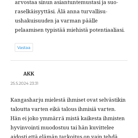
arvostaa sin­un asiantun­te­mus­tasi ja suo­
raselkäisyyt­täsi. Älä anna tur­val­lisu­
ushakuisu­u­den ja var­man päälle
pelaamisen typ­istää miehistä potentiaaliasi.
Vastaa
AKK
sanoo:
25.5.2024 23:31
Kan­gashar­ju mielestä ihmiset ovat selvästikin
talout­ta varten eikä talous ihmisiä varten.
Hän ei joko ymmär­rä mis­tä kaikesta ihmis­ten
hyv­in­voin­ti muo­dos­tuu tai hän kuvit­telee
aidosti että elämän tarkoi­tus on vain tehdä