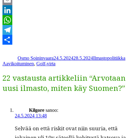
Twitter
Email
LinkedIn
WhatsApp
Telegram
Kirjoittaja
Julkaistu
Kategoriat
Avains
Share
Osmo Soininvaara
24.5.2024
28.5.2024
Ilmastopolitiikka
Aavikoituminen
,
Golf-virta
22 vastausta artikkeliin “Arvotaan
uusi ilmasto, miten käy Suomen?”
Kilgore
sanoo:
24.5.2024 13:48
Selvää on että riskit ovat niin suuria, että
jokainen yli 10v säteel­lä kehi­tys­tä katso­va ja