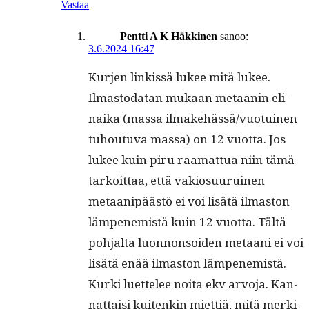
Vastaa
Pentti A K Häkkinen
sanoo:
3.6.2024 16:47
Kur­jen linkissä lukee mitä lukee.
Ilmas­to­datan mukaan metaanin eli­
nai­ka (mas­sa ilmakehässä/vuotuinen
tuhoutu­va mas­sa) on 12 vuot­ta. Jos
lukee kuin piru raa­mat­tua niin tämä
tarkoit­taa, että vakio­su­u­ru­inen
metaa­nipäästö ei voi lisätä ilmas­ton
läm­pen­e­mistä kuin 12 vuot­ta. Tältä
poh­jal­ta luon­non­soiden metaani ei voi
lisätä enää ilmas­ton lämpenemistä.
Kur­ki luet­telee noi­ta ekv arvo­ja. Kan­
nat­taisi kuitenkin miet­tiä, mitä merk­i­