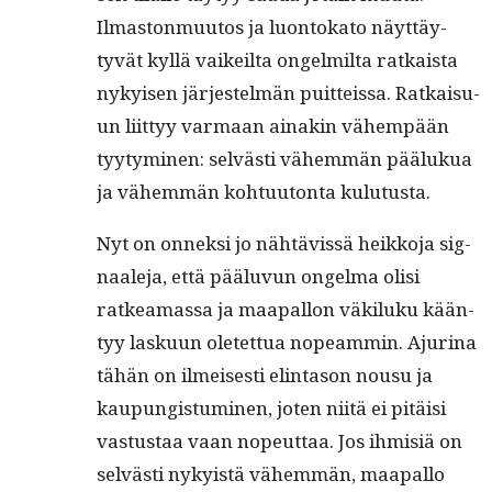
Ilmas­ton­muu­tos ja luon­toka­to näyt­täy­
tyvät kyl­lä vaikeil­ta ongelmil­ta ratkaista
nykyisen jär­jestelmän puit­teis­sa. Ratkaisu­
un liit­tyy var­maan ainakin vähempään
tyy­tymi­nen: selvästi vähem­män päälukua
ja vähem­män kohtu­u­ton­ta kulutusta.
Nyt on onnek­si jo nähtävis­sä heikko­ja sig­
naale­ja, että päälu­vun ongel­ma olisi
ratkea­mas­sa ja maa­pal­lon väk­iluku kään­
tyy lasku­un oletet­tua nopeam­min. Aju­ri­na
tähän on ilmeis­es­ti elin­ta­son nousu ja
kaupungis­tu­mi­nen, joten niitä ei pitäisi
vas­tus­taa vaan nopeut­taa. Jos ihmisiä on
selvästi nyky­istä vähem­män, maa­pal­lo