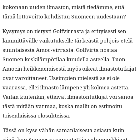
kokon­aan uuden ilmas­ton, mis­tä tiedämme, että
tämä lot­tovoit­to kohdis­tuu Suomeen uudestaan?
Kysymys on tietysti Golfvir­ras­ta ja eri­tyis­es­ti sen
läm­mit­tävälle vaiku­tuk­selle tärkeästä pohjois-etelä­
su­un­tais­es­ta Amoc-vir­ras­ta. Golfvir­ta nos­taa
Suomen keskiläm­pöti­laa kuudel­la asteel­la. Tuon
Amocin heikken­e­mis­es­tä myös oikeat ilmas­to­tutk­i­jat
ovat varoit­ta­neet. Useimpi­en mielestä se ei ole
vaaras­sa, ellei ilmas­to läm­pene yli kolmea astet­ta.
Väitän kuitenkin, etteivät ilmas­ton­tutk­i­jat voi sanoa
tästä mitään var­maa, kos­ka mallit on esti­moitu
toisen­lai­sis­sa olosuhteissa.
Tässä on kyse vähän saman­lais­es­ta asi­as­ta kuin
siinä, kun Suomes­sa vapautet­ti­in rahamarkki­nat