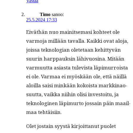
Vastaa
Timo
sanoo:
25.5.2024 17:33
Eiväthän nuo mainit­se­masi kohteet ole
var­mo­ja mil­lään taval­la. Kaik­ki ovat alo­ja,
jois­sa teknolo­gian olete­taan kehit­tyvän
suurin harp­pauksin lähivu­osi­na. Mitään
var­muut­ta asi­as­ta tule­vista läpimur­roista
ei ole. Var­maa ei myöskään ole, että näil­lä
aloil­la saisi minkään kokoista markki­nao­
su­ut­ta, vaik­ka niihin olisi investoitu, ja
teknologi­nen läpimur­to jos­sain päin maail­
maa tehtäisiin.
Olet jostain syys­tä kir­joit­tanut puo­let