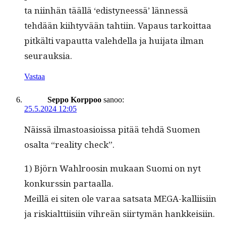
ta niin­hän tääl­lä ‘edis­tyneessä’ län­nessä
tehdään kiihtyvään tahti­in. Vapaus tarkoit­taa
pitkälti vapaut­ta vale­hdel­la ja hui­ja­ta ilman
seurauksia.
Vastaa
Seppo Korppoo
sanoo:
25.5.2024 12:05
Näis­sä ilmas­toa­siois­sa pitää tehdä Suomen
osalta “real­i­ty check”.
1) Björn Wahlroosin mukaan Suo­mi on nyt
konkurssin partaalla.
Meil­lä ei siten ole varaa sat­sa­ta MEGA-kalli­isi­in
ja riskialt­ti­isi­in vihreän siir­tymän hankkeisiin.