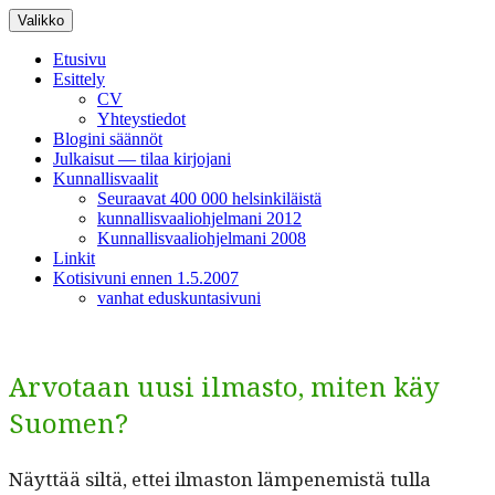
Siirry
Valikko
sisältöön
Etusivu
Esittely
CV
Yhteystiedot
Blogini säännöt
Julkaisut — tilaa kirjojani
Kunnallisvaalit
Seuraavat 400 000 helsinkiläistä
kunnallisvaaliohjelmani 2012
Kunnallisvaaliohjelmani 2008
Linkit
Kotisivuni ennen 1.5.2007
vanhat eduskuntasivuni
Arvotaan uusi ilmasto, miten käy
Suomen?
Näyt­tää siltä, ettei ilmas­ton läm­pen­e­mistä tul­la