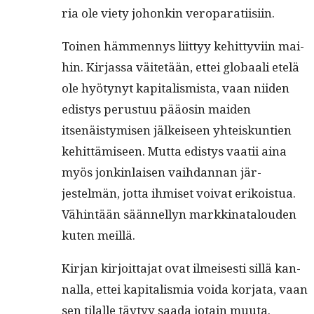
ria ole viety johonkin veroparatiisiin.
Toinen häm­men­nys liit­tyy kehit­tyvi­in mai­
hin. Kir­jas­sa väitetään, ettei globaali etelä
ole hyö­tynyt kap­i­tal­is­mista, vaan niiden
edis­tys perus­tuu pääosin maid­en
itsenäistymisen jälkeiseen yhteiskun­tien
kehit­tämiseen. Mut­ta edis­tys vaatii aina
myös jonkin­laisen vai­h­dan­nan jär­
jestelmän, jot­ta ihmiset voivat erikois­tua.
Vähin­tään sään­nel­lyn markki­na­t­alouden
kuten meillä.
Kir­jan kir­joit­ta­jat ovat ilmeis­es­ti sil­lä kan­
nal­la, ettei kap­i­tal­is­mia voi­da kor­ja­ta, vaan
sen tilalle täy­tyy saa­da jotain muu­ta.