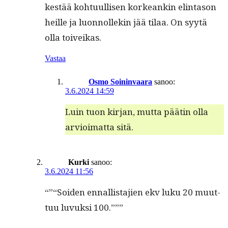
kestää kohtu­ullisen korkeankin elin­ta­son
heille ja luon­nollekin jää tilaa. On syytä
olla toiveikas.
Vastaa
Osmo Soininvaara
sanoo:
3.6.2024 14:59
Luin tuon kir­jan, mut­ta päätin olla
arvioimat­ta sitä.
Kurki
sanoo:
3.6.2024 11:56
“”“Soiden ennal­lis­ta­jien ekv luku 20 muut­
tuu luvuk­si 100.”””