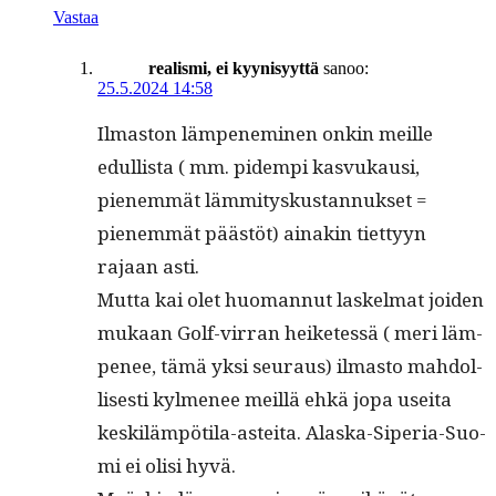
Vastaa
realismi, ei kyynisyyttä
sanoo:
25.5.2024 14:58
Ilmas­ton läm­pen­e­m­i­nen onkin meille
edullista ( mm. pidem­pi kasvukausi,
pienem­mät läm­mi­tyskus­tan­nuk­set =
pienem­mät päästöt) ainakin tiet­tyyn
rajaan asti.
Mut­ta kai olet huo­man­nut laskel­mat joiden
mukaan Golf-vir­ran heiketessä ( meri läm­
pe­nee, tämä yksi seu­raus) ilmas­to mah­dol­
lis­es­ti kylme­nee meil­lä ehkä jopa usei­ta
keskiläm­pöti­la-astei­ta. Alas­ka-Siperia-Suo­
mi ei olisi hyvä.