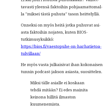
tavasti yleen­sä fak­toi­hin poh­jaa­mat­toma­l­
la ”mik­sei tästä puhuta” tason heittelyllä.
Onnek­si on myös heitä jot­ka puhu­vat asi­
as­ta fak­toi­hin nojat­en, kuten BIOS-
tutkimusyksikkö:
https://bios.fi/vaestopuhe-on-harhatietoa-
tulvillaan/
He myös vas­ta julka­isi­vat ihan kokon­aisen
tun­nin pod­cast-jak­son asi­as­ta, suosittelen.
Mik­si tälle asialle ei koskaan
tehdä mitään? Ei edes maini­ta
keinona hillitä ilmas­ton
kuumenemista.