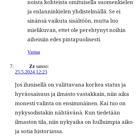
noista kohteista omi­tuisel­la suomenkie­len
ja enlan­ninkie­len yhdis­telmäl­lä. Se ei
sinän­sä vaiku­ta sisältöön, mut­ta luo
mieliku­van, ettet ole pere­htynyt noi­hin
aiheisi­in edes pintapuolisesti.
Vastaa
Zz
sanoo:
25.5.2024 12:23
Jos ihmisel­lä on valit­ta­vana korkea sta­tus ja
hyväo­saisu­us ja ilmas­to vas­takkain, niin aika
mon­esti val­in­ta on ensim­mäi­nen. Kai tuo on
nykysodis­takin nähtävänä. Kun tiede­tään
ilmas­ton tila, niin nykyai­ka on hul­luimpia aiko­
ja sotia historiassa.