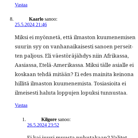
Vastaa
Kaarlo
sanoo:
25.5.2024 21:46
Mik­si ei myön­netä, että ilmas­ton kuumen­e­misen
suurin syy on van­hanaikaises­ti sanoen per­seit­
ten paljous. Eli väestöräjähdys niin Afrikas­sa,
Aasi­as­sa, Etelä-Amerikas­sa. Mik­si tälle asialle ei
koskaan tehdä mitään? Ei edes maini­ta keinona
hillitä ilmas­ton kuumen­e­mista. Tosi­a­sioi­ta ei
ilmeis­es­ti halu­ta lop­pu­jen lopuk­si tunnustaa.
Vastaa
Kilgore
sanoo:
26.5.2024 23:52
Ei kai juuri muus­ta puhutakaan? Valitet­