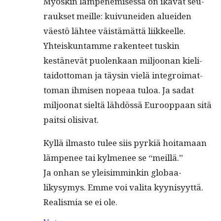
Myöskin läm­pen­e­misessä on ikävät seu­
rauk­set meille: kuiv­unei­den aluei­den
väestö läh­tee väistämät­tä liik­keelle.
Yhteiskun­tamme rak­en­teet tuskin
kestänevät puolenkaan miljoo­nan kieli­
taidot­toman ja täysin vielä inte­groimat­
toman ihmisen nopeaa tuloa. Ja sadat
miljoonat sieltä lähdössä Euroop­paan sitä
pait­si olisivat.
Kyl­lä ilmas­to tulee siis pyrk­iä hoita­maan
läm­pe­nee tai kylme­nee se “meil­lä.”
Ja onhan se yleisim­minkin globaa­
likysymys. Emme voi vali­ta kyynisyyt­tä.
Real­is­mia se ei ole.