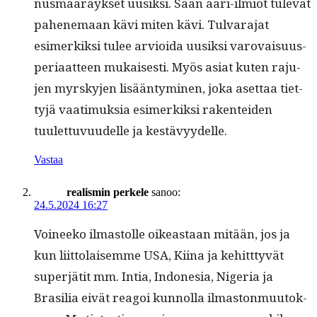
nus­määräyk­set uusik­si. Sään ääri-ilmiöt tule­vat
pahen­e­maan kävi miten kävi. Tul­vara­jat
esimerkik­si tulee arvioi­da uusik­si varovaisu­us­
pe­ri­aat­teen mukaises­ti. Myös asi­at kuten raju­
jen myrsky­jen lisään­tymi­nen, joka aset­taa tiet­
tyjä vaa­timuk­sia esimerkik­si rak­en­tei­den
tuulet­tuvu­udelle ja kestävyydelle.
Vastaa
realismin perkele
sanoo:
24.5.2024 16:27
Voineeko ilmas­tolle oikeas­t­aan mitään, jos ja
kun liit­to­laisemme USA, Kiina ja kehitt­tyvät
super­jätit mm. Intia, Indone­sia, Nige­ria ja
Brasil­ia eivät reagoi kun­nol­la ilmas­ton­muu­tok­