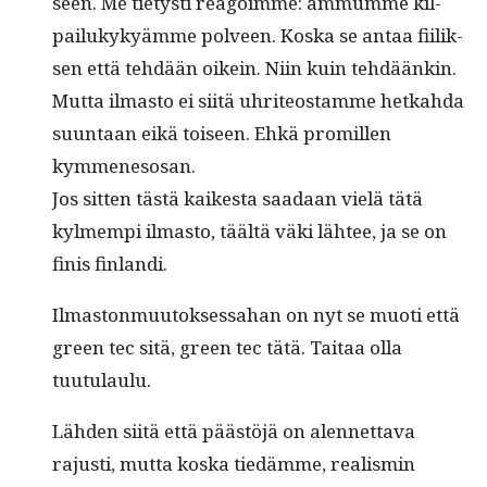
seen. Me tietysti reagoimme: ammumme kil­
pailukykyämme polveen. Kos­ka se antaa fiilik­
sen että tehdään oikein. Niin kuin tehdäänkin.
Mut­ta ilmas­to ei siitä uhri­teostamme het­kah­da
suun­taan eikä toiseen. Ehkä promillen
kymmenesosan.
Jos sit­ten tästä kaikesta saadaan vielä tätä
kylmem­pi ilmas­to, täältä väki läh­tee, ja se on
finis finlandi.
Ilmas­ton­muu­tok­ses­sa­han on nyt se muoti että
green tec sitä, green tec tätä. Taitaa olla
tuutulaulu.
Läh­den siitä että päästöjä on alen­net­ta­va
rajusti, mut­ta kos­ka tiedämme, real­is­min