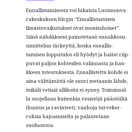
Ennal­lis­tamis­es­ta voi lukaista Luon­non­va­
rakeskuk­sen blo­gin “Ennal­lis­tamisen
ilmas­to­vaiku­tuk­set ovat moni­ta­hoiset”.
Siinä nähdäk­seni pain­ote­taan ennakko­su­
un­nit­telun tärkeyt­tä, kos­ka ennal­lis­
tamisen lop­putu­los eli hyödyt ja hai­tat riip­
pu­vat paljon kohtei­den valin­nas­ta ja han­
kkeen toteu­tuk­ses­ta. Ennal­lis­tet­tu kohde ei
aina vält­tämät­tä ole suuri metaanin lähde,
mikäli vetisiä allikoi­ta ei syn­ny. Toimin­nal­
la suo­jel­laan kuitenkin vesistöjä päästöiltä
(humus ja rav­in­teet), van­ho­ja turvek­er­
roksia hajoamiselta ja palaute­taan
suoluontoa.