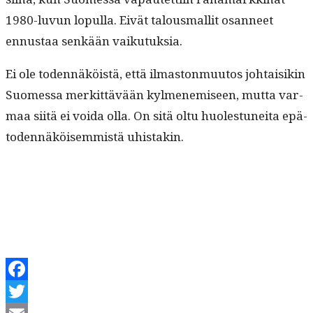
1980-luvun lop­ul­la. Eivät talous­mall­it osan­neet
ennus­taa senkään vaikutuksia.
Ei ole toden­näköistä, että ilmas­ton­muu­tos johtaisikin
Suomes­sa merkit­tävään kylmen­e­miseen, mut­ta var­
maa siitä ei voi­da olla. On sitä oltu huolestunei­ta epä­
to­den­näköisem­mistä uhistakin.
Facebook