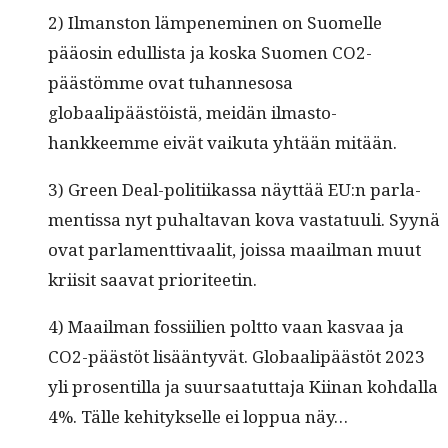
2) Ilmanston läm­pen­e­m­i­nen on Suomelle
pääosin edullista ja kos­ka Suomen CO2-
päästömme ovat tuhan­nesosa
globaalipäästöistä, mei­dän ilmas­to­
hankkeemme eivät vaiku­ta yhtään mitään.
3) Green Deal-poli­ti­ikas­sa näyt­tää EU:n par­la­
men­tis­sa nyt puhal­ta­van kova vas­tatu­uli. Syynä
ovat par­la­ment­ti­vaalit, jois­sa maail­man muut
kri­isit saa­vat prioriteetin.
4) Maail­man fos­si­ilien polt­to vaan kas­vaa ja
CO2-päästöt lisään­tyvät. Globaalipäästöt 2023
yli pros­en­til­la ja suur­saatut­ta­ja Kiinan kohdal­la
4%. Tälle kehi­tyk­selle ei lop­pua näy…