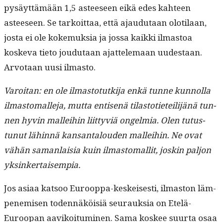
pysäyt­tämään 1,5 asteeseen eikä edes kah­teen
asteeseen. Se tarkoit­taa, että ajaudu­taan oloti­laan,
jos­ta ei ole koke­muk­sia ja jos­sa kaik­ki ilmas­toa
koske­va tieto joudu­taan ajat­tele­maan uud­estaan.
Arvotaan uusi ilmasto.
Varoi­tan: en ole ilmas­to­tutk­i­ja enkä tunne kun­nol­la
ilmas­tom­a­lle­ja, mut­ta entisenä tilas­toti­eteil­i­jänä tun­
nen hyvin mallei­hin liit­tyviä ongelmia. Olen tutus­
tunut lähin­nä kansan­talouden mallei­hin. Ne ovat
vähän saman­laisia kuin ilmas­tom­a­llit, joskin paljon
yksinkertaisempia.
Jos asi­aa kat­soo Euroop­pa-keskeis­es­ti, ilmas­ton läm­
pen­e­misen toden­näköisiä seu­rauk­sia on Etelä-
Euroopan aavikoi­tu­mi­nen. Sama kos­kee suur­ta osaa