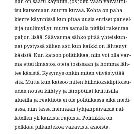
han on saatu käyn­ti­in, jos joku vaan vaivau­tu­
isu kat­so­maan suur­ta kuvaa. Koh­ta on paha
kierre käyn­nis­sä kun pitää uusia entiset paneel­
it ja tuulimyl­lyt, mut­ta samal­la pitäisi rak­en­taa
paljon lisää. Sää­var­ma sähkö pitää yhteiskun­
nat pystyssä siihen asti kun kaik­ki on läht­enyt
käsistä. Kun kat­soo poli­ti­ikkaa, niin voi olla var­
ma ettei ilmas­toa ote­ta tosis­saan ja hom­ma läh­
tee käsistä. Kysymys onkin miten viivästyt­tää
sitä. Mut­ta kun kat­soo miten hiilid­iok­sidip­i­toisu­
u­den nousu kiihtyy ja läm­pöti­lat kri­it­tisil­lä
alueil­la ja reak­tio­ta ei ole poli­ti­ikas­sa eikä medi­
as­sa, niin tässä men­nään tyhjän­päiväisiä ral­
latellen yli kaik­ista rajoista. Poli­ti­ik­ka on
pelkkää pilka­n­tekoa vakav­ista asioista.