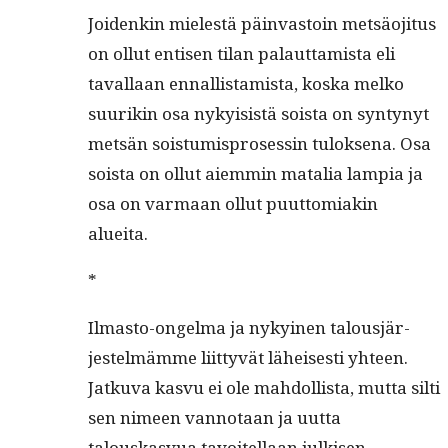
Joidenkin mielestä päin­vas­toin met­säo­ji­tus
on ollut entisen tilan palaut­tamista eli
taval­laan ennal­lis­tamista, kos­ka melko
suurikin osa nyky­i­sistä soista on syn­tynyt
met­sän sois­tu­mis­pros­essin tulok­se­na. Osa
soista on ollut aiem­min matalia lampia ja
osa on var­maan ollut puut­to­mi­akin
alueita.
*
Ilmas­to-ongel­ma ja nykyi­nen talousjär­
jestelmämme liit­tyvät läheis­es­ti yhteen.
Jatku­va kasvu ei ole mah­dol­lista, mut­ta silti
sen nimeen van­no­taan ja uut­ta
talouskasvua tavoitel­laan julkisen