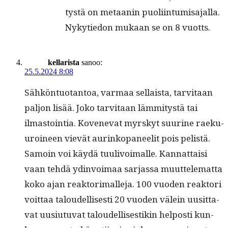
tys­tä on metaanin puoliintumisajalla.
Nykytiedon mukaan se on 8 vuotts.
kellarista
sanoo:
25.5.2024 8:08
Sähkön­tuotan­toa, var­maa sel­l­aista, tarvi­taan
paljon lisää. Joko tarvi­taan läm­mi­tys­tä tai
ilmas­toin­tia. Kovenevat myrskyt suurine raeku­
uroi­neen vievät aurinkopa­neel­it pois pelistä.
Samoin voi käy­dä tuulivoimalle. Kan­nat­taisi
vaan tehdä ydin­voimaa sar­jas­sa muut­telemat­ta
koko ajan reak­tori­malle­ja. 100 vuo­den reak­tori
voit­taa taloudel­lis­es­ti 20 vuo­den välein uusit­ta­
vat uusi­u­tu­vat taloudel­lis­es­tikin hel­posti kun­