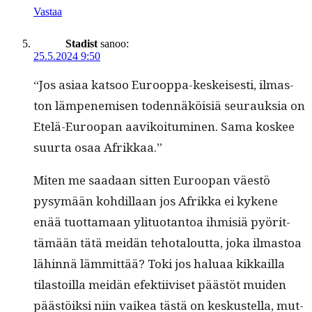
Vastaa
Stadist
sanoo:
25.5.2024 9:50
“Jos asi­aa kat­soo Euroop­pa-keskeis­es­ti, ilmas­
ton läm­pen­e­misen toden­näköisiä seu­rauk­sia on
Etelä-Euroopan aavikoi­tu­mi­nen. Sama kos­kee
suur­ta osaa Afrikkaa.”
Miten me saadaan sit­ten Euroopan väestö
pysymään kohdil­laan jos Afrik­ka ei kykene
enää tuot­ta­maan yli­tuotan­toa ihmisiä pyörit­
tämään tätä mei­dän teho­talout­ta, joka ilmas­toa
lähin­nä läm­mit­tää? Toki jos halu­aa kikkail­la
tilas­toil­la mei­dän efek­ti­iviset päästöt muiden
päästöik­si niin vaikea tästä on keskustel­la, mut­