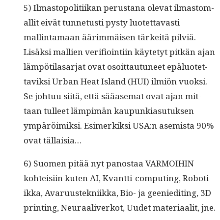
5) Ilmastopoli­ti­ikan perus­tana ole­vat ilmas­tom­
a­llit eivät tun­netusti pysty luotet­tavasti
mallinta­maan äärim­mäisen tärkeitä pil­viä.
Lisäk­si mallien ver­i­fioin­ti­in käyte­tyt pitkän ajan
läm­pöti­lasar­jat ovat osoit­tau­tuneet epälu­otet­
taviksi Urban Heat Island (HUI) ilmiön vuok­si.
Se johtuu siitä, että sääase­mat ovat ajan mit­
taan tulleet lämpimän kaupunki­a­su­tuk­sen
ympäröimik­si. Esimerkik­si USA:n asemista 90%
ovat tällaisia…
6) Suomen pitää nyt panos­taa VARMOIHIN
kohteisi­in kuten AI, Kvant­ti-com­put­ing, Roboti­
ik­ka, Avaru­ustekni­ik­ka, Bio- ja gee­niedit­ing, 3D
print­ing, Neu­raaliv­erkot, Uudet mate­ri­aalit, jne.