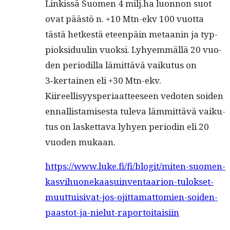
Linkissä Suomen 4 milj.ha luon­non suot
ovat päästö n. +10 Mtn-ekv 100 vuot­ta
tästä het­kestä eteen­päin metaanin ja typ­
piok­sidu­ulin vuok­si. Lyhyem­mäl­lä 20 vuo­
den peri­odil­la lämit­tävä vaiku­tus on
3‑kertainen eli +30 Mtn-ekv.
Kiireel­lisyyspe­ri­aat­teeseen vedoten soiden
ennal­lis­tamis­es­ta tule­va läm­mit­tävä vaiku­
tus on las­ket­ta­va lyhyen peri­odin eli 20
vuo­den mukaan.
https://www.luke.fi/fi/blogit/miten-suomen-
kasvihuonekaasuinventaarion-tulokset-
muuttuisivat-jos-ojittamattomien-soiden-
paastot-ja-nielut-raportoitaisiin