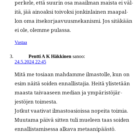
perkele, että suurin osa maail­man maista ei väl­
itä, jää ain­oak­si toi­vok­si jonkin­lainen maa­pal­
lon oma itseko­r­jaavu­us­mekanis­mi. Jos sitäkään
ei ole, olemme pulassa.
Vastaa
Pentti A K Häkkinen
sanoo:
24.5.2024 22:45
Mitä me tosi­aan mah­damme ilmas­tolle, kun on
esim näitä soiden ennal­lis­ta­jia. Heitä ylis­tetään
maas­ta taivaaseen medi­an ja ympäristöjär­
jestö­jen toimesta.
Jotkut vaa­ti­vat ilmas­toa­siois­sa nopei­ta toimia.
Muu­ta­ma päivä sit­ten tuli mueleen taas soiden
ennal­lis­tamises­sa alka­va metaa­nipäästö.