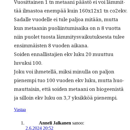
Vuosit­tainen 1 tn metaani päästö ei voi läm­mit­
tää ilmas­toa enem­pää kuin 160x12x1 tn co2ekv.
Sadalle vuodelle ei tule paljoa mitään, mut­ta
kun metaanin puoli­in­tu­mi­sai­ka on n 8 vuot­ta
niin puo­let tuos­ta läm­mi­tys­vaiku­tuk­ses­ta tulee
ensim­mäis­ten 8 vuo­den aikana.
Soiden ennal­lis­ta­jien ekv luku 20 muut­tuu
luvuk­si 100.
Joku voi ihme­tel­lä, mik­si min­ul­la on paljon
pienem­pi tuo 100 vuo­den ekv luku, mut­ta huo­
maut­taisin, että soiden metaani on bio­geenistä
ja sil­loin ekv luku on 3,7 yksikköä pienempi.
Vastaa
Anneli Jalkanen
sanoo:
2.6.2024 20:52