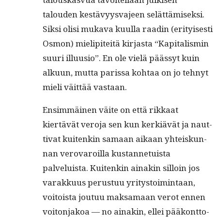
talouden kestävyys­va­jeen selät­tämisek­si.
Sik­si olisi muka­va kuul­la raadin (eri­tyis­es­ti
Osmon) mielip­iteitä kir­jas­ta “Kap­i­tal­is­min
suuri illu­u­sio”. En ole vielä päässyt kuin
alku­un, mut­ta paris­sa kohtaa on jo tehnyt
mieli väit­tää vastaan.
Ensim­mäi­nen väite on että rikkaat
kiertävät vero­ja sen kun kerk­iävät ja naut­
ti­vat kuitenkin samaan aikaan yhteiskun­
nan verovaroil­la kus­tan­ne­tu­ista
palveluista. Kuitenkin ainakin sil­loin jos
varakku­us perus­tuu yri­tys­toim­intaan,
voitoista joutuu mak­samaan verot ennen
voiton­jakoa — no ainakin, ellei pääkont­to­