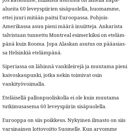
aluei­ta 60 lev­eyspi­irien sisäpuolel­la, huo­mamme,
ettei juuri mitään pait­si Euroopas­sa. Pohjois-
Amerikas­sa asuu pieni määrä inui­it­te­ja. Ankarista
talvis­taan tun­net­tu Mon­tre­al esimerkik­si on eteläm­
pänä kuin Rooma. Jopa Alaskan asu­tus on pääasi­as­
sa Helsinkiä etelämpänä.
Siperi­as­sa on lähin­nä vankileire­jä ja muu­ta­ma pieni
kaivoskaupun­ki, jot­ka nekin toimi­vat osin
vankityövoimalla.
Eteläisel­lä pal­lon­puoliskol­la ei ole kuin muu­ta­ma
tutkimusase­ma 60 lev­eyspi­irin sisäpuolella.
Euroop­pa on siis poikkeus. Nykyi­nen ilmas­to on siis
varsi­nainen lot­tovoit­to Suomelle. Kun arvomme