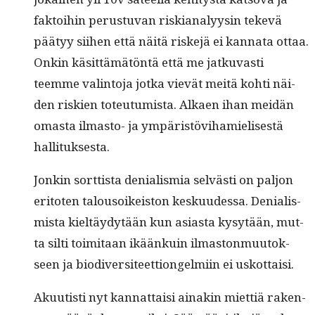
fak­toi­hin perus­tu­van riski­ana­lyysin tekevä
pää­tyy siihen että näitä riske­jä ei kan­na­ta ottaa.
Onkin käsit­tämätön­tä että me jatku­vasti
teemme val­in­to­ja jot­ka vievät meitä kohti näi­
den riskien toteu­tu­mista. Alka­en ihan mei­dän
omas­ta ilmas­to- ja ympäristövi­hamielis­es­tä
hallituksesta.
Jonkin sort­tista denial­is­mia selvästi on paljon
eri­toten talousoikeis­ton kesku­udessa. Denial­is­
mista kieltäy­dytään kun asi­as­ta kysytään, mut­
ta silti toim­i­taan ikäänkuin ilmas­ton­muu­tok­
seen ja bio­di­ver­si­teet­tion­gelmi­in ei uskottaisi.
Akuutisti nyt kan­nat­taisi ainakin miet­tiä raken­