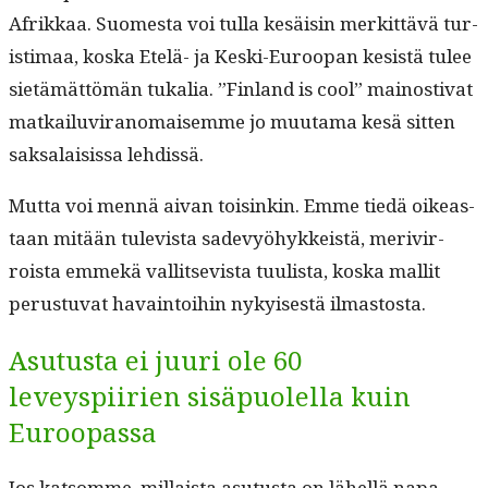
Afrikkaa. Suomes­ta voi tul­la kesäisin merkit­tävä tur­
is­ti­maa, kos­ka Etelä- ja Kes­ki-Euroopan kesistä tulee
sietämät­tömän tukalia. ”Fin­land is cool” main­os­ti­vat
matkailu­vi­ra­nomaisemme jo muu­ta­ma kesä sit­ten
sak­salai­sis­sa lehdissä.
Mut­ta voi men­nä aivan toisinkin. Emme tiedä oikeas­
t­aan mitään tule­vista sade­vyöhykkeistä, merivir­
roista emmekä val­lit­se­vista tuulista, kos­ka mallit
perus­tu­vat havain­toi­hin nykyis­es­tä ilmastosta.
Asutusta ei juuri ole 60
leveyspiirien sisäpuolella kuin
Euroopassa
Jos kat­somme, mil­laista asu­tus­ta on lähel­lä napa-