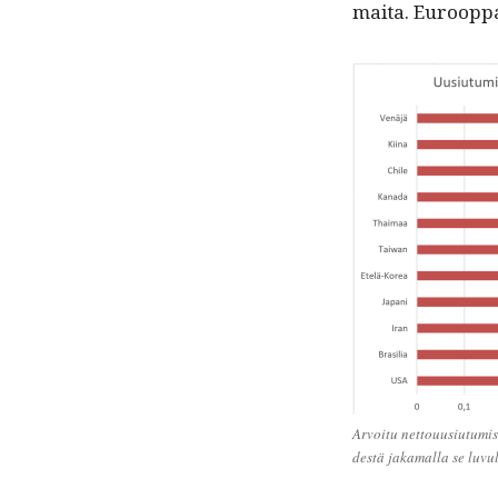
mai­ta. Euroop­pa
Arvoitu net­tou­u­si­u­tu­mi
destä jaka­mal­la se luvul