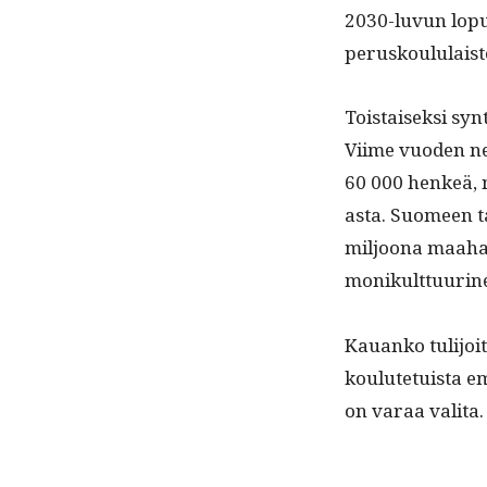
2030-luvun lop­u
perusk­oul­u­lais
Tois­taisek­si sy
Viime vuo­den ne
60 000 henkeä, 
as­ta. Suomeen ta
miljoona maa­ha
monikult­tuuri­n
Kauanko tuli­joi­
koulute­tu­ista e
on varaa valita.