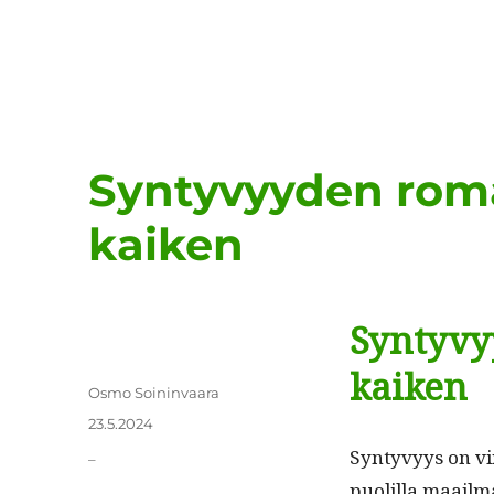
Syntyvyyden rom
kaiken
Syntyv
kaiken
Kirjoittaja
Osmo Soininvaara
Julkaistu
23.5.2024
Kategoriat
Syn­tyvyys on v
_
puo­lil­la maail