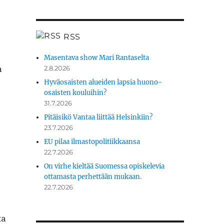
RSS
Masentava show Mari Rantaselta
a
2.8.2026
Hyväosaisten alueiden lapsia huono-
osaisten kouluihin?
31.7.2026
Pitäisikö Vantaa liittää Helsinkiin?
23.7.2026
EU pilaa ilmastopolitiikkaansa
22.7.2026
On virhe kieltää Suomessa opiskelevia
ottamasta perhettään mukaan.
22.7.2026
ta