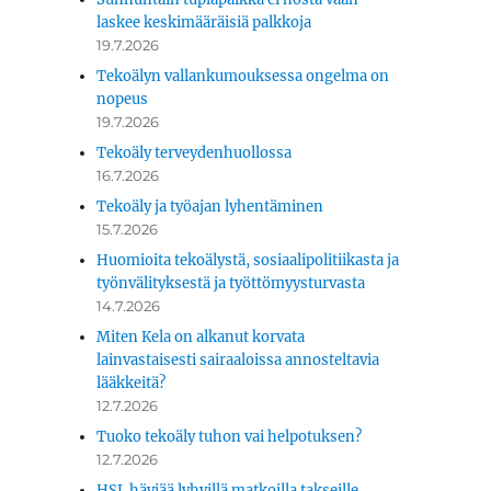
laskee keskimääräisiä palkkoja
19.7.2026
Tekoälyn vallankumouksessa ongelma on
nopeus
19.7.2026
Tekoäly terveydenhuollossa
16.7.2026
Tekoäly ja työajan lyhentäminen
15.7.2026
Huomioita tekoälystä, sosiaalipolitiikasta ja
työnvälityksestä ja työttömyysturvasta
14.7.2026
Miten Kela on alkanut korvata
lainvastaisesti sairaaloissa annosteltavia
lääkkeitä?
12.7.2026
Tuoko tekoäly tuhon vai helpotuksen?
12.7.2026
HSL häviää lyhyillä matkoilla takseille.