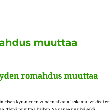
ahdus muuttaa
yyden romahdus muuttaa
iimeisen kymme­nen vuo­den aikana laskenut jyrkästi er
­maa. Tämä muut­taa kaiken. Se panee uusik­si sekä