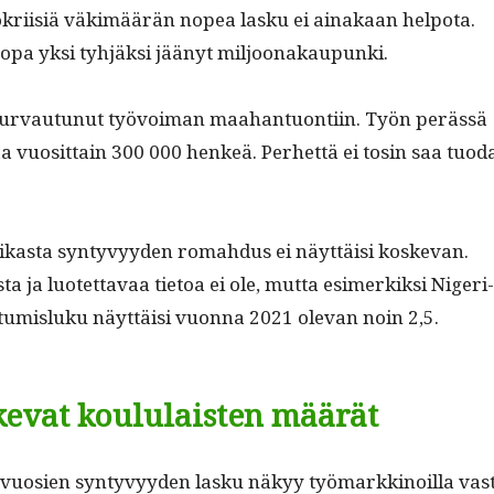
tökri­isiä väkimäärän nopea lasku ei ainakaan helpota.
opa yksi tyhjäk­si jäänyt miljoonakaupunki.
ur­vau­tunut työvoiman maa­han­tuon­ti­in. Työn perässä
 vuosit­tain 300 000 henkeä. Per­het­tä ei tosin saa tuo­d
kas­ta syn­tyvyy­den rom­ah­dus ei näyt­täisi koske­van.
ta ja luotet­tavaa tietoa ei ole, mut­ta esimerkik­si Nige­ri­
­u­tu­mis­luku näyt­täisi vuon­na 2021 ole­van noin 2,5.
kevat koululaisten määrät
vu­osien syn­tyvyy­den lasku näkyy työ­markki­noil­la vas­