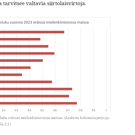
 tarvit­see val­tavia siirtolaisvirtoja.
s­luku eräis­sä mie­lenki­in­toi­sis­sa mais­sa. (Las­ket­tu kokon­ais­syn­tyvyy­
­la 2,1)