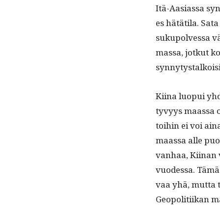
Itä-Aasi­as­sa sy
es hätäti­la. Sata
sukupolves­sa v
mas­sa, jotkut ko
syn­ny­tystalkois
Kiina luopui yhde
tyvyys maas­sa o
toi­hin ei voi ai
maas­sa alle puo­
van­haa, Kiinan v
vuodessa. Tämä p
vaa yhä, mut­ta 
Geopoli­ti­ikan m