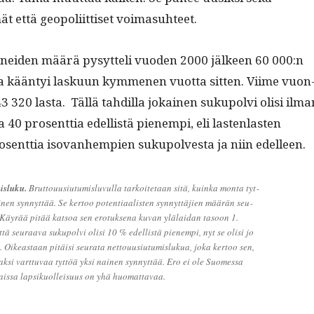
 että geopoli­it­tiset voimasuhteet.
nei­den määrä pysyt­teli vuo­den 2000 jäl­keen 60 000:n
ta kään­tyi lasku­un kymme­nen vuot­ta sit­ten. Viime vuon
3 320 las­ta. Täl­lä tahdil­la jokainen sukupolvi olisi ilma
0 pros­ent­tia edel­listä pienem­pi, eli las­ten­las­ten
­ent­tia iso­van­hempi­en sukupolves­ta ja niin edelleen.
is­luku.
Brut­tou­u­si­u­tu­mis­lu­vul­la tarkoite­taan sitä, kuin­ka mon­ta tyt­
n syn­nyt­tää. Se ker­too poten­ti­aal­is­ten syn­nyt­täjien määrän seu­
 Käyrää pitää kat­soa sen ero­tuk­se­na kuvan ylälaidan tasoon 1.
ttä seu­raa­va sukupolvi olisi 10 % edel­listä pienem­pi, nyt se olisi jo
Oikeas­t­aan pitäisi seu­ra­ta net­tou­u­si­u­tu­mis­lukua, joka ker­too sen,
ak­si vart­tuvaa tyt­töä yksi nainen syn­nyt­tää. Ero ei ole Suomes­sa
mais­sa lap­sikuolleisu­us on yhä huomattavaa.