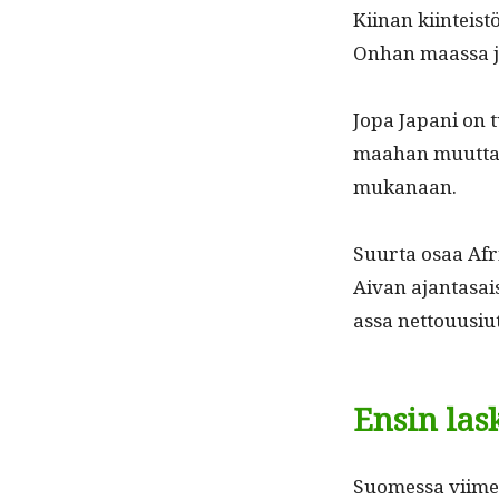
Kiinan kiin­teis
Onhan maas­sa j
Jopa Japani on t
maa­han muut­taa
mukanaan.
Suur­ta osaa Afri
Aivan ajan­ta­sais
as­sa net­tou­u­si
Ensin las
Suomes­sa viime­