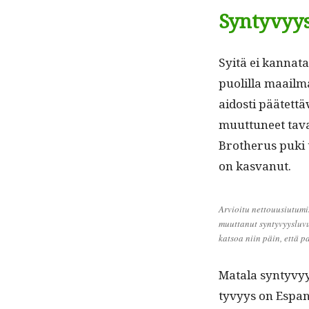
Syntyvyy
Syitä ei kan­na­ta
puo­lil­la maail­
aidosti päätet­tä
muut­tuneet tava
Brotherus puki tä
on kasvanut.
Arvioitu net­tou­u­si­u­tu
muut­tanut syn­tyvyys­lu­vut
kat­soa niin päin, että 
Mata­la syn­tyv
tyvyys on Espan­ja