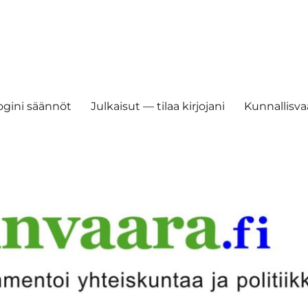
ogini säännöt
Julkaisut — tilaa kirjojani
Kunnallisvaa