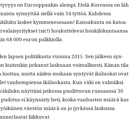
n­tyvyys on Euroop­paakin alem­pi. Etelä-Kore­as­sa on läh
 naista syn­nyt­tää siel­lä vain 34 tyt­töä. Kahdessa
äk­iluku las­kee kymme­ne­sosaan! Kansakun­ta on katoa­
re­alaisyri­tyk­set (sic!) houkut­tel­e­vat henkilökun­taansa
i­in 68 000 euron palkkiolla.
n lapsen poli­ti­ikas­ta vuon­na 2015. Sen jäl­keen syn­
n kuitenkin jatkanut laskuaan voimallis­es­ti. Kiinan tila
na luot­taa, mut­ta niiden mukaan syn­tyvät ikälu­okat ovat
let van­hempi­en­sa ikälu­okas­ta. Kun väki on valmi­ik­si
äk­iluku näyt­täisi jatkos­sa puolit­tuvan run­saas­sa 30
udo­tus ei käyn­nisty heti, kos­ka van­hus­ten määrä kas
työikäisen väestön määrä on jo jyrkässä laskus­sa.
an­ner­laatat liikkuvat.