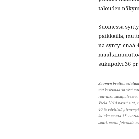
talouden näkymät
Suomes­sa syn­ty
paikkeil­la, mut­
na syn­tyi enää 4
maa­han­muut­toa 4
sukupolvi 36 pros
Suomen brut­tou­u­si­u­tu­m
töä keskimäärin yksi naine
raavas­sa sukupolves­sa.
Vielä 2010 näyt­ti sitä, e
40 % edel­listä pienem­pi. 
kuin­ka mon­ta 15 vuo­ti­a
suuri, mut­ta jois­sakin 