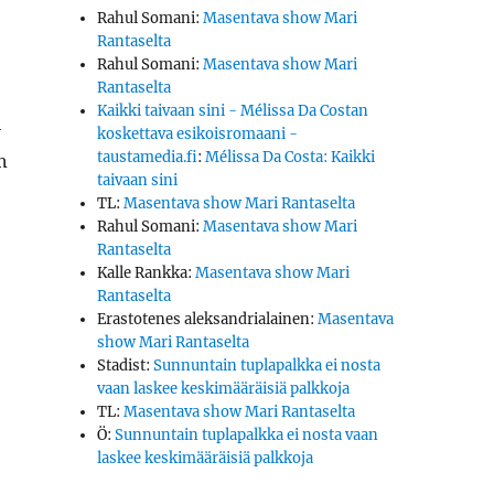
Rahul Somani
:
Masentava show Mari
Rantaselta
Rahul Somani
:
Masentava show Mari
Rantaselta
Kaikki taivaan sini - Mélissa Da Costan
­
koskettava esikoisromaani -
taustamedia.fi
:
Mélissa Da Costa: Kaikki
n
taivaan sini
TL
:
Masentava show Mari Rantaselta
Rahul Somani
:
Masentava show Mari
Rantaselta
Kalle Rankka
:
Masentava show Mari
Rantaselta
Erastotenes aleksandrialainen
:
Masentava
show Mari Rantaselta
Stadist
:
Sunnuntain tuplapalkka ei nosta
vaan laskee keskimääräisiä palkkoja
TL
:
Masentava show Mari Rantaselta
Ö
:
Sunnuntain tuplapalkka ei nosta vaan
laskee keskimääräisiä palkkoja