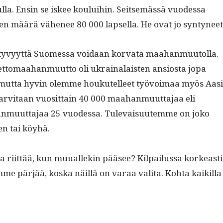
l­la. Ensin se iskee koului­hin. Seit­semässä vuodessa
­ten määrä vähe­nee 80 000 lapsel­la. He ovat jo syntyneet
n­tyvyyt­tä Suomes­sa voidaan kor­va­ta maa­han­muu­tol­la.
t­tomaa­han­muut­to oli ukrainalais­ten ansios­ta jopa
mut­ta hyvin olemme houkutelleet työvoimaa myös Aasi
rvi­taan vuosit­tain 40 000 maa­han­muut­ta­jaa eli
n­muut­ta­jaa 25 vuodessa. Tule­vaisu­utemme on joko
en tai köyhä.
ta riit­tää, kun muuallekin pääsee? Kil­pailus­sa korkeasti
mme pär­jää, kos­ka näil­lä on varaa vali­ta. Koh­ta kaikil­la