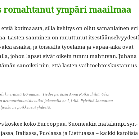
s romahtanut ympäri maailmaa
 etsiä koti­maas­ta, sil­lä kehi­tys on ollut saman­lainen eri
maa. Las­ten saami­nen on muut­tunut itses­tään­selvyy­dest
väk­si asi­ak­si, ja toisaal­ta työelämä ja vapaa-aika ovat
l­la, johon lapset eivät oikein tun­nu mah­tu­van. Juhana
män sanoik­si niin, että las­ten vai­h­toe­htoiskus­tan­nus
­mis­luku eräis­sä EU-mais­sa. Tiedot peräisin Anna Rotkirchiltä. Olen
 net­tou­u­si­u­tu­mis­lu­vuik­si jaka­mal­la ne 2,1:llä. Pylväitä kan­nat­taa
paljonko ne poikkea­vat yhdestä.
yys kos­kee koko Euroop­paa. Suomeakin mata­lampi syn­
s­sa, Ital­ias­sa, Puo­las­sa ja Liet­tuas­sa – kaik­ki katolisia