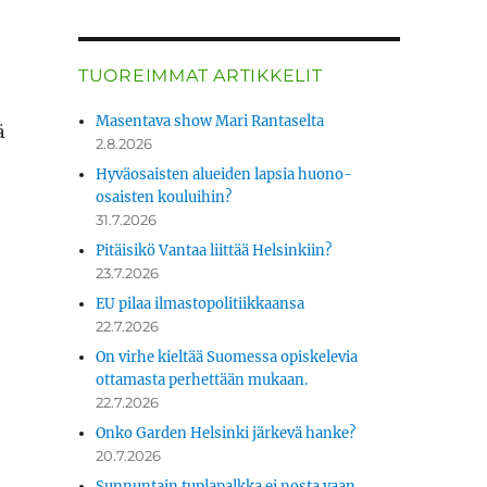
TUOREIMMAT ARTIKKELIT
Masentava show Mari Rantaselta
ä
2.8.2026
Hyväosaisten alueiden lapsia huono-
osaisten kouluihin?
31.7.2026
Pitäisikö Vantaa liittää Helsinkiin?
23.7.2026
EU pilaa ilmastopolitiikkaansa
22.7.2026
On virhe kieltää Suomessa opiskelevia
ottamasta perhettään mukaan.
22.7.2026
Onko Garden Helsinki järkevä hanke?
20.7.2026
Sunnuntain tuplapalkka ei nosta vaan