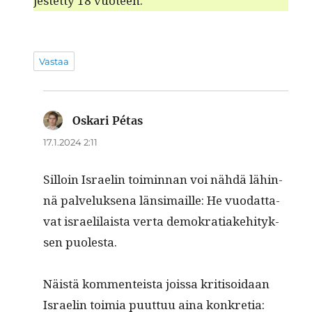
jestet­ty 18 vuoteen.
Vastaa
Oskari Pétas
sanoo:
17.1.2024 2:11
Sil­loin Israelin toimin­nan voi nähdä lähin­
nä palveluk­se­na län­si­maille: He vuo­dat­ta­
vat israelilaista ver­ta demokra­ti­ake­hi­tyk­
sen puolesta.
Näistä kom­menteista jois­sa kri­ti­soidaan
Israelin toimia puut­tuu aina konkre­tia: