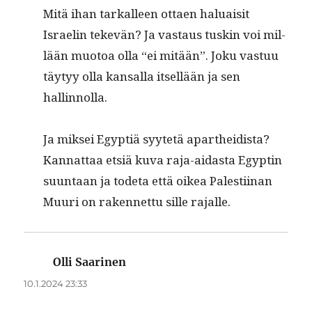
Mitä ihan tarkalleen ottaen halu­aisit
Israelin tekevän? Ja vas­taus tuskin voi mil­
lään muo­toa olla “ei mitään”. Joku vas­tuu
täy­tyy olla kansal­la itsel­lään ja sen
hallinnolla.
Ja mik­sei Egyp­tiä syytetä aparthei­dista?
Kan­nat­taa etsiä kuva raja-aidas­ta Egyptin
suun­taan ja tode­ta että oikea Palesti­inan
Muuri on raken­net­tu sille rajalle.
Olli Saarinen
sanoo:
10.1.2024 23:33