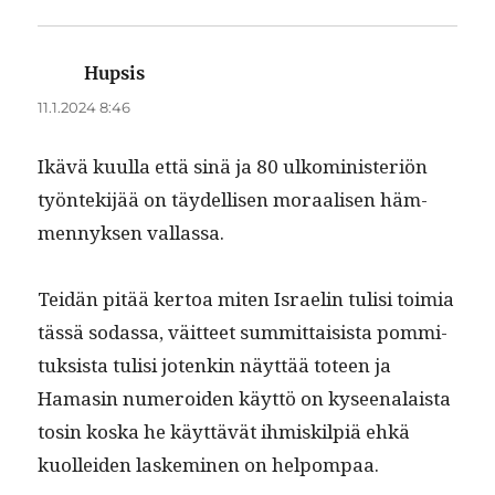
Hupsis
sanoo:
11.1.2024 8:46
Ikävä kuul­la että sinä ja 80 ulko­min­is­ter­iön
työn­tek­i­jää on täy­del­lisen moraalisen häm­
men­nyk­sen vallassa.
Tei­dän pitää ker­toa miten Israelin tulisi toimia
tässä sodas­sa, väit­teet sum­mit­tai­sista pom­mi­
tuk­sista tulisi jotenkin näyt­tää toteen ja
Hamasin numeroiden käyt­tö on kyseenalaista
tosin kos­ka he käyt­tävät ihmiskilpiä ehkä
kuollei­den laskem­i­nen on helpompaa.