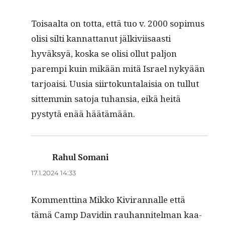
Toisaal­ta on tot­ta, että tuo v. 2000 sopimus
olisi silti kan­nat­tanut jälkivi­isaasti
hyväksyä, kos­ka se olisi ollut paljon
parem­pi kuin mikään mitä Israel nykyään
tar­joaisi. Uusia siir­tokun­ta­laisia on tul­lut
sit­tem­min sato­ja tuhan­sia, eikä heitä
pystytä enää häätämään.
Rahul Somani
sanoo:
17.1.2024 14:33
Kom­ment­ti­na Mikko Kivi­ran­nalle että
tämä Camp Davidin rauhan­nitel­man kaa­