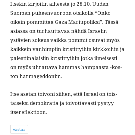
Itsekin kir­joitin aiheesta jo 28.10. Uuden
Suomen puheen­vuoroon otsikol­la “Onko
oikein pom­mit­taa Gaza Mar­i­upo­lik­si”. Tässä
asi­as­sa on turhaut­tavaa nähdä Israelin
ystävien sokeus vaik­ka pom­mit osu­vat myös
kaikkein van­himpi­in kris­tit­ty­i­hin kirkkoi­hin ja
palesti­inalaisi­in kris­tit­ty­i­hin jot­ka ilmeis­es­ti
on myös uhrat­ta­va ham­mas ham­paas­ta ‑kos­
ton harmageddoniin.
Itse ase­tan toivoni siihen, että Israel on tois­
taisek­si demokra­tia ja toiv­ot­tavasti pystyy
itsereflektioon.
Vastaa