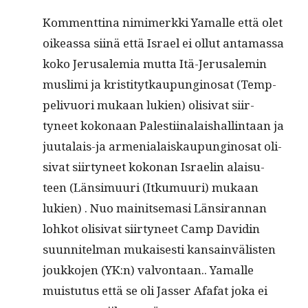
Kom­ment­ti­na nim­imerk­ki Yamalle että olet
oike­as­sa siinä että Israel ei ollut anta­mas­sa
koko Jerusalemia mut­ta Itä-Jerusalemin
mus­li­mi ja kris­ti­tytkaupungi­nosat (Temp­
pe­liv­uori mukaan lukien) oli­si­vat siir­
tyneet kokon­aan Palesti­inalaishallintaan ja
juu­ta­lais-ja arme­nialaiskaupungi­nosat oli­
si­vat siir­tyneet koko­nan Israelin alaisu­
teen (Län­simuuri (Itku­muuri) mukaan
lukien) . Nuo mainit­se­masi Län­sir­an­nan
lohkot oli­si­vat siir­tyneet Camp Davidin
suun­nitel­man mukaises­ti kan­sain­välis­ten
joukko­jen (YK:n) valvon­taan.. Yamalle
muis­tu­tus että se oli Jass­er Afafat joka ei