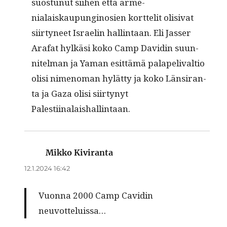
suos­tunut siihen että arme­
nialaiskaupungi­nosien kort­telit oli­si­vat
siir­tyneet Israelin hallintaan. Eli Jass­er
Arafat hylkäsi koko Camp Davidin suun­
nitel­man ja Yaman esit­tämä palape­li­v­al­tio
olisi nimeno­man hylät­ty ja koko Län­sir­an­
ta ja Gaza olisi siir­tynyt
Palestiinalaishallintaan.
Mikko Kiviranta
sanoo:
12.1.2024 16:42
Vuon­na 2000 Camp Cavidin
neuvotteluissa…