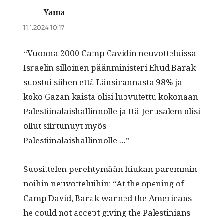
Yama
sanoo:
11.1.2024 10:17
“Vuon­na 2000 Camp Cavidin neu­vot­teluis­sa
Israelin sil­loinen pään­min­is­teri Ehud Barak
suos­tui siihen että Län­sir­an­nas­ta 98% ja
koko Gazan kaista olisi luovutet­tu kokon­aan
Palesti­inalaishallinnolle ja Itä-Jerusalem olisi
ollut siir­tunuyt myös
Palestiinalaishallinnolle …”
Suosit­te­len pere­htymään hiukan parem­min
noi­hin neu­vot­telui­hin: “At the open­ing of
Camp David, Barak warned the Amer­i­cans
he could not accept giv­ing the Pales­tini­ans