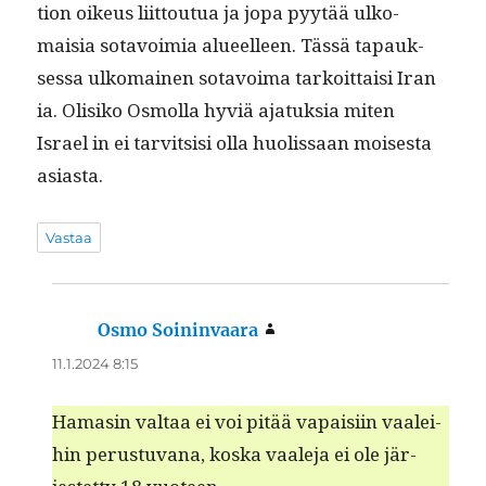
tion oikeus liit­toutua ja jopa pyytää ulko­
maisia sotavoimia alueelleen. Tässä tapauk­
ses­sa ulko­mainen sotavoima tarkoit­taisi Iran
ia. Olisiko Osmol­la hyviä ajatuk­sia miten
Israel in ei tarvit­sisi olla huolis­saan moi­ses­ta
asiasta.
Vastaa
Osmo Soininvaara
sanoo:
11.1.2024 8:15
Hamasin val­taa ei voi pitää vapaisi­in vaalei­
hin perus­tu­vana, kos­ka vaale­ja ei ole jär­