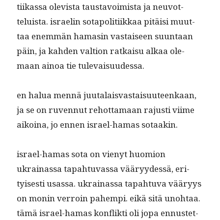
ti­ikas­sa ole­vista taus­tavoimista ja neu­vot­
teluista. israelin sotapoli­ti­ikkaa pitäisi muut­
taa enem­män hamasin vas­taiseen suun­taan
päin, ja kah­den val­tion ratkaisu alkaa ole­
maan ain­oa tie tulevaisuudessa.
en halua men­nä juu­ta­lais­vas­taisu­u­teenkaan,
ja se on ruven­nut rehot­ta­maan rajusti viime
aikoina, jo ennen israel-hamas sotaakin.
israel-hamas sota on vienyt huomion
ukrainas­sa tapah­tu­vas­sa vääryy­dessä, eri­
tyis­es­ti usas­sa. ukrainas­sa tapah­tu­va vääryys
on monin ver­roin pahempi. eikä sitä uno­htaa.
tämä israel-hamas kon­flik­ti oli jopa ennustet­