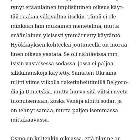
tynyt erään­lainen implisi­it­ti­nen oikeus käyt­
tää raakaa väki­val­taa itsekin. Tämä ei ole
minkään lain mukainen menetelmä, mut­ta
erään­lainen yleis­es­ti ymmär­ret­ty käytän­tö.
Hyökkäyk­sen kohteek­si joutuneel­la on moraa­
li­nen oikeus vas­ta­ta. Se oli nähtävis­sä mm.
Isisin vas­taises­sa sodas­sa, jos­sa ei paljoa
silkki­han­sko­ja käytet­ty. Samat­en Ukraina
tulit­ti viime viikol­la raket­inheit­timil­lä Bel­go­ro­
dia ja Donet­skia, mut­ta har­va sitä viit­si ruve­ta
tuomit­se­maan, kos­ka Venäjä aloit­ti sodan ja
on tehnyt samaa, mut­ta paljon isom­mas­sa
mittakaavassa.
Osmo on kuitenkin oike­as­sa, että tilanne on