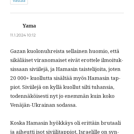
Vastaa
Yama
sanoo:
11.1.2024 10:12
Gazan kuolonuhreista sel­l­ainen huomio, että
sikäläiset vira­nomaiset eivät erot­tele ilmoituk­
sis­saan sivi­ile­jä, ja Hamasin tais­telijoi­ta, joten
20 000+ kuol­lut­ta sisältää myös Hamasin tap­
pi­ot. Sivi­ile­jä on kyl­lä kuol­lut silti tuhan­sia,
toden­näköis­es­ti nyt jo enem­män kuin koko
Venäjän-Ukrainan sodassa.
Kos­ka Hamasin hyökkäys oli erit­täin bru­taali
ja aiheut­ti isot sivi­il­i­tap­pi­ot, Israelille on syn­