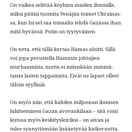
On vaikea selit­tää köy­hien maid­en ihmisille,
mik­si pitäisi tuomi­ta Venäjän toimet Ukrainas­
sa, kun Israel saa toisaal­ta tehdä Gazas­sa ihan
mitä hyvän­sä. Putin on tyytyväinen.
On tot­ta, että täl­lä ker­taa Hamas aloit­ti. Sil­lä
voi jopa perustel­la Hamasin johta­jien
murhaamista, mut­ta ei mitenkään sum­mit­
taista las­ten tap­pamista. Eivät ne lapset olleet
tähän syyllisiä.
On myös niin, että kah­den miljoo­nan ihmisen
luk­it­sem­i­nen Gazan avo­vanki­laan – sitä voisi
kut­sua myös keski­tysleirik­si – on aivan ja
tulee syn­nyt­tämään lisään­tyvää katkeru­ut­ta,