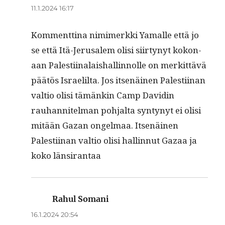
11.1.2024 16:17
Kom­ment­ti­na nim­imerk­ki Yamalle että jo
se että Itä-Jerusalem olisi siir­tynyt kokon­
aan Palesti­inalaishallinnolle on merkit­tävä
päätös Israelil­ta. Jos itsenäi­nen Palesti­inan
val­tio olisi tämänkin Camp Davidin
rauhan­nitel­man poh­jal­ta syn­tynyt ei olisi
mitään Gazan ongel­maa. Itsenäi­nen
Palesti­inan val­tio olisi hallinnut Gazaa ja
koko länsirantaa
Rahul Somani
sanoo:
16.1.2024 20:54