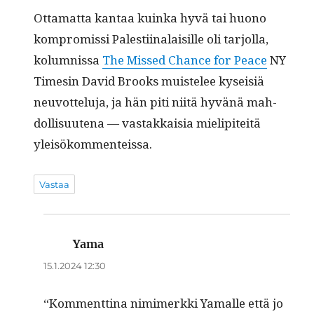
Otta­mat­ta kan­taa kuin­ka hyvä tai huono
kom­pro­mis­si Palesti­inalaisille oli tar­jol­la,
kolum­nis­sa
The Missed Chance for Peace
NY
Timesin David Brooks muis­telee kyseisiä
neu­vot­telu­ja, ja hän piti niitä hyvänä mah­
dol­lisuute­na — vas­takkaisia mielip­iteitä
yleisökommenteissa.
Vastaa
Yama
sanoo:
15.1.2024 12:30
“Kom­ment­ti­na nim­imerk­ki Yamalle että jo