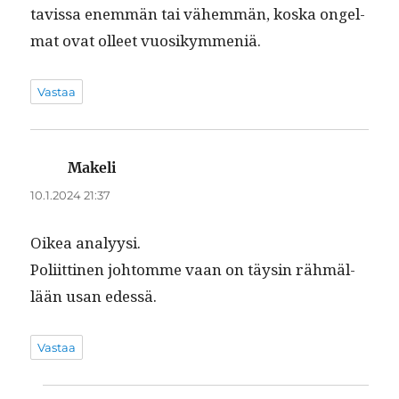
tavis­sa enem­män tai vähem­män, kos­ka ongel­
mat ovat olleet vuosikymmeniä.
Vastaa
Makeli
sanoo:
10.1.2024 21:37
Oikea ana­lyysi.
Poli­it­ti­nen johtomme vaan on täysin räh­mäl­
lään usan edessä.
Vastaa