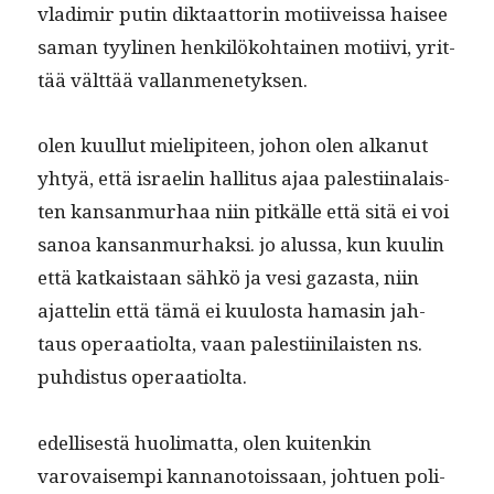
vladimir putin dik­taat­torin moti­iveis­sa haisee
saman tyy­li­nen henkilöko­htainen moti­ivi, yrit­
tää vält­tää vallanmenetyksen.
olen kuul­lut mielip­i­teen, johon olen alka­nut
yhtyä, että israelin hal­li­tus ajaa palesti­inalais­
ten kansan­murhaa niin pitkälle että sitä ei voi
sanoa kansan­murhak­si. jo alus­sa, kun kuulin
että katkaistaan sähkö ja vesi gaza­s­ta, niin
ajat­telin että tämä ei kuu­losta hamasin jah­
taus oper­aa­ti­ol­ta, vaan palesti­ini­lais­ten ns.
puhdis­tus operaatiolta.
edel­lis­es­tä huoli­mat­ta, olen kuitenkin
varovaisem­pi kan­nan­otois­saan, johtuen poli­