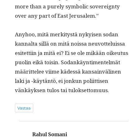
more than a pure­ly sym­bol­ic sov­er­eign­ty
over any part of East Jerusalem.”
Any­hoo, mitä merk­i­tys­tä nykyisen sodan
kannal­ta sil­lä on mitä nois­sa neu­vot­teluis­sa
esitet­ti­in ja mitä ei? Ei se ole mikään oikeu­tus
puolin eikä toisin. Sodankäyn­ti­mentelmät
määrit­telee viime kädessä kan­sain­vä­li­nen
laki ja ‑käytän­tö, ei jonkun poli­it­tisen
vänkäyk­sen tulos tai tuloksettomuus.
Vastaa
Rahul Somani
sanoo: