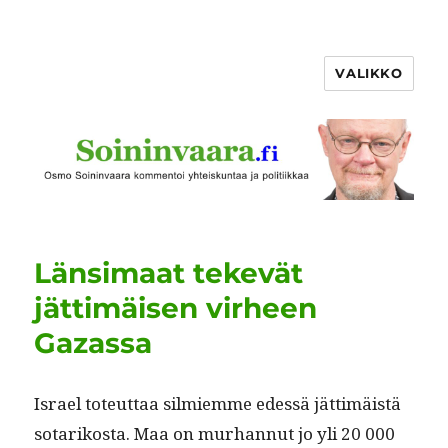
VALIKKO
Länsimaat tekevät
jättimäisen virheen
Gazassa
Israel toteut­taa silmiemme edessä jät­timäistä
sotarikos­ta. Maa on murhan­nut jo yli 20 000