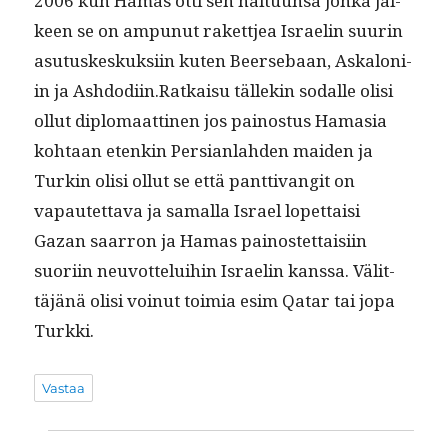
2006 kun Hamas otti sen hal­tu­un­sa jon­ka jäl­
keen se on ampunut raket­tjea Israelin suurin
asu­tuskeskuk­si­in kuten Beerse­baan, Askaloni­
in ja Ashdodiin.Ratkaisu tällekin sodalle olisi
ollut diplo­maat­ti­nen jos pain­os­tus Hama­sia
kohtaan etenkin Per­sian­lah­den maid­en ja
Turkin olisi ollut se että pant­ti­van­git on
vapautet­ta­va ja samal­la Israel lopet­taisi
Gazan saar­ron ja Hamas pain­os­tet­taisi­in
suori­in neu­vot­telui­hin Israelin kanssa. Välit­
täjänä olisi voin­ut toimia esim Qatar tai jopa
Turkki.
Vastaa