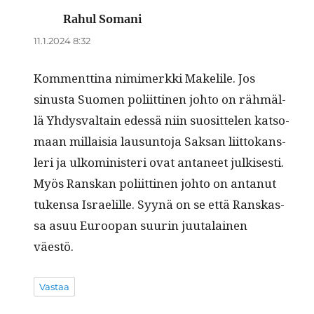
Rahul Somani
sanoo:
11.1.2024 8:32
Kom­ment­ti­na nim­imerk­ki Make­lile. Jos
sinus­ta Suomen poli­it­ti­nen johto on räh­mäl­
lä Yhdys­val­tain edessä niin suosit­te­len kat­so­
maan mil­laisia lausun­to­ja Sak­san liit­tokans­
leri ja ulko­min­is­teri ovat anta­neet julkises­ti.
Myös Ran­skan poli­it­ti­nen johto on antanut
tuken­sa Israelille. Syynä on se että Ran­skas­
sa asuu Euroopan suurin juu­ta­lainen
väestö.
Vastaa