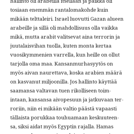
hallinto oli arabeil­la itsel­lään ja paik­ka oli
tosi­aan enem­män rantalo­mako­hde kuin
mikään telt­taleiri. Israel luovut­ti Gazan alueen
arabeille ja sil­lä oli mah­dol­lisu­us olla vaik­ka
mikä, mut­ta ara­bit val­it­se­vat aina ter­ror­in ja
juu­ta­laisvi­han tuol­la, kuten mon­ta ker­taa
vuosikym­me­nien var­rel­la, kun heille on ollut
tar­jol­la oma maa. Kansan­murhasyytös on
myös aivan nau­ret­ta­va, kos­ka ara­bi­en määrä
on kas­vanut miljoonil­la. Jos hallinto käyt­tää
saa­mansa val­ta­van tuen rikol­liseen toim­
intaan, kansansa aivope­su­un ja jatku­vaan ter­
rori­in, niin ei mikään val­tio päästä vapaasti
täl­laista porukkaa touhua­maan kesku­u­teen­
sa, sik­si aidat myös Egyptin rajal­la. Hamas