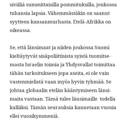
sivi­il­iä sum­mit­taisil­la pom­mi­tuk­sil­la, joukos­sa
tuhan­sia lap­sia. Vähem­mästäkin on saanut
syyt­teen kansan­murhas­ta. Etelä-Afrik­ka on
oikeassa.
Se, että län­si­maat ja niiden joukos­sa Suo­mi
kieltäy­tyvät sisäpoli­it­ti­sista syistä tuomit­se­
mas­ta Israelin toimia ja Yhdys­val­lat toimit­taa
tähän tarkoituk­seen jopa asei­ta, ei ole vain
vas­ten­mielistä vaan myös hyvin tyh­mää. Se
johtaa globaalin etelän kään­tymiseen län­si­
mai­ta vas­taan. Tämä tulee län­si­maille todel­la
kalli­ik­si. Tämän seu­rauk­sia kan­netaan vuosia
ellei vuosikymmeniä.