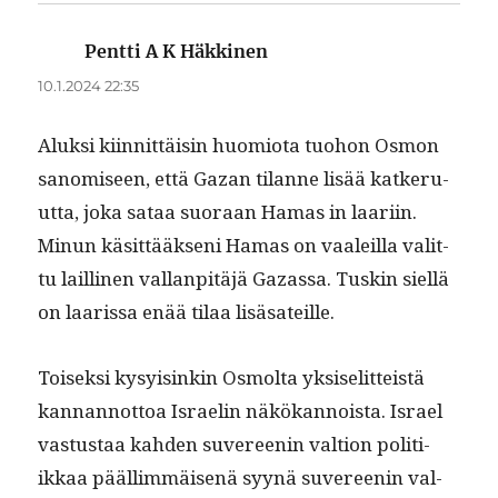
Pentti A K Häkkinen
sanoo:
10.1.2024 22:35
Aluk­si kiin­nit­täisin huomio­ta tuo­hon Osmon
sanomiseen, että Gazan tilanne lisää katkeru­
ut­ta, joka sataa suo­raan Hamas in laari­in.
Min­un käsit­tääk­seni Hamas on vaaleil­la valit­
tu lailli­nen val­lan­pitäjä Gazas­sa. Tuskin siel­lä
on laaris­sa enää tilaa lisäsateille.
Toisek­si kysy­isinkin Osmol­ta yksiselit­teistä
kan­nan­not­toa Israelin näkökan­noista. Israel
vas­tus­taa kah­den suvereenin val­tion poli­ti­
ikkaa pääl­lim­mäisenä syynä suvereenin val­