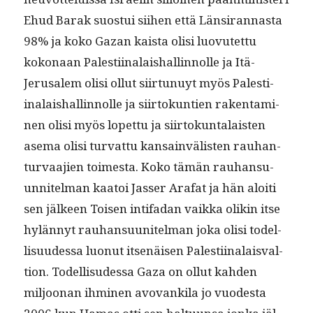
Ehud Barak suos­tui siihen että Län­sir­an­nas­ta
98% ja koko Gazan kaista olisi luovutet­tu
kokon­aan Palesti­inalaishallinnolle ja Itä-
Jerusalem olisi ollut siir­tunuyt myös Palesti­
inalaishallinnolle ja siir­tokun­tien rak­en­t­a­mi­
nen olisi myös lopet­tu ja siir­tokun­ta­lais­ten
ase­ma olisi tur­vat­tu kan­sain­välis­ten rauhan­
tur­vaa­jien toimes­ta. Koko tämän rauhan­su­
un­nitel­man kaa­toi Jass­er Arafat ja hän aloiti
sen jäl­keen Toisen intifadan vaik­ka olikin itse
hylän­nyt rauhan­su­u­nitel­man joka olisi todel­
lisu­udessa luonut itsenäisen Palesti­inalais­val­
tion. Todel­lisudessa Gaza on ollut kah­den
miljoo­nan ihmi­nen avo­vanki­la jo vuodes­ta