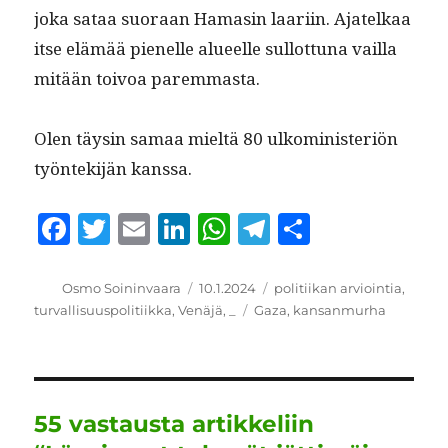
joka sataa suo­raan Hamasin laari­in. Ajatelkaa
itse elämää pienelle alueelle sul­lot­tuna vail­la
mitään toivoa paremmasta.
Olen täysin samaa mieltä 80 ulko­min­is­ter­iön
työn­tek­i­jän kanssa.
F
T
E
Li
W
T
S
a
w
m
n
h
el
h
c
it
ai
k
at
e
a
Kirjoittaja
Julkaistu
Kategoriat
Osmo Soininvaara
10.1.2024
politiikan arviointia
,
Avainsanat
turvallisuuspolitiikka
,
Venäjä
,
_
Gaza
,
kansanmurha
e
te
l
e
s
g
re
b
r
d
A
r
o
I
p
a
o
n
p
m
55 vastausta artikkeliin