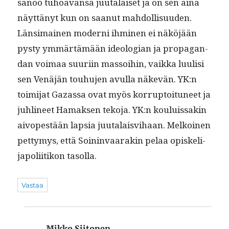
sanoo tuhoa­vansa juu­ta­laiset ja on sen aina
näyt­tänyt kun on saanut mah­dol­lisu­u­den.
Län­si­mainen mod­erni ihmi­nen ei näköjään
pysty ymmärtämään ide­olo­gian ja pro­pa­gan­
dan voimaa suuri­in mas­soi­hin, vaik­ka luulisi
sen Venäjän touhu­jen avul­la näkevän. YK:n
toim­i­jat Gazas­sa ovat myös kor­rup­toituneet ja
juh­li­neet Hamak­sen teko­ja. YK:n kouluis­sakin
aivopestään lap­sia juu­ta­laisvi­haan. Melkoinen
pet­tymys, että Soin­in­vaarakin pelaa opiske­li­
japoli­itikon tasolla.
Vastaa
Mikko Siitonen
sanoo: