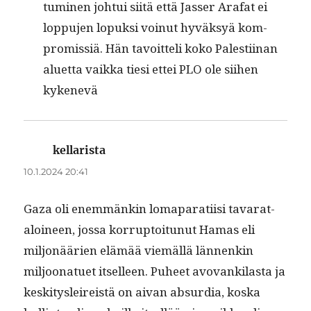
tu­mi­nen joh­tui siitä että Jass­er Arafat ei
lop­pu­jen lopuk­si voin­ut hyväksyä kom­
pro­mis­siä. Hän tavoit­teli koko Palesti­inan
aluet­ta vaik­ka tiesi ettei PLO ole siihen
kykenevä
kellarista
sanoo:
10.1.2024 20:41
Gaza oli enem­mänkin loma­parati­isi tavarat­
aloi­neen, jos­sa kor­rup­toitunut Hamas eli
miljonäärien elämää viemäl­lä län­nenkin
miljoonat­uet itselleen. Puheet avo­vanki­las­ta ja
keski­tysleireistä on aivan absur­dia, kos­ka