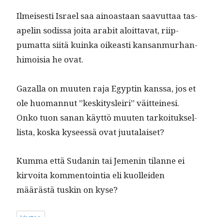
Ilmeis­es­ti Israel saa ain­oas­taan saavut­taa tas­
apelin sodis­sa joi­ta ara­bit aloit­ta­vat, riip­
pumat­ta siitä kuin­ka oikeasti kansan­murhan­
hi­moisia he ovat.
Gaza­l­la on muuten raja Egyptin kanssa, jos et
ole huo­man­nut ”keski­tysleiri” väit­teine­si.
Onko tuon sanan käyt­tö muuten tarkoituk­sel­
lista, kos­ka kyseessä ovat juutalaiset?
Kum­ma että Sudanin tai Jemenin tilanne ei
kir­voita kom­men­toin­tia eli kuollei­den
määrästä tuskin on kyse?