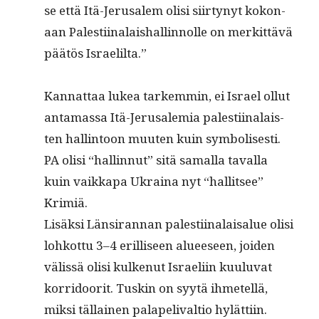
se että Itä-Jerusalem olisi siir­tynyt kokon­
aan Palesti­inalaishallinnolle on merkit­tävä
päätös Israelilta.”
Kan­nat­taa lukea tarkem­min, ei Israel ollut
anta­mas­sa Itä-Jerusalemia palesti­inalais­
ten hallintoon muuten kuin sym­bol­is­es­ti.
PA olisi “hallinnut” sitä samal­la taval­la
kuin vaikka­pa Ukraina nyt “hal­lit­see”
Krimiä.
Lisäk­si Län­sir­an­nan palesti­inalaisalue olisi
lohkot­tu 3–4 eril­liseen alueeseen, joiden
välis­sä olisi kulkenut Israeli­in kuu­lu­vat
kor­ri­doorit. Tuskin on syytä ihme­tel­lä,
mik­si täl­lainen palape­li­v­al­tio hylättiin.