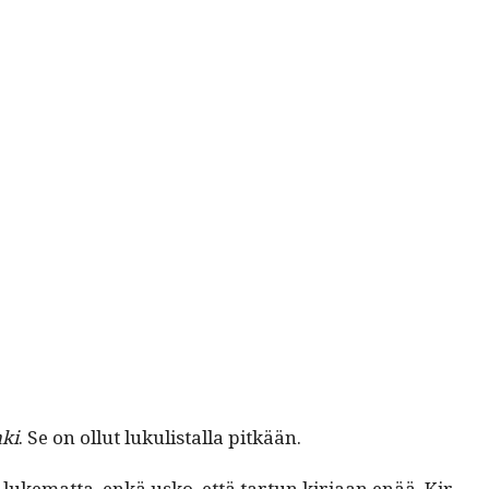
­ki
. Se on ollut lukulistal­la pitkään.
uke­mat­ta, enkä usko, että tar­tun kir­jaan enää. Kir­