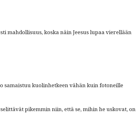
­ti mah­dol­lisu­us, kos­ka näin Jeesus lupaa vierel­lään
 tuo samais­tuu kuolin­het­keen vähän kuin fotoneille
selit­tävät pikem­min niin, että se, mihin he usko­vat, on