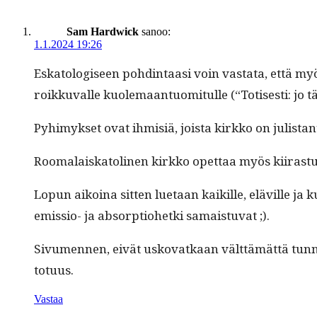
Sam Hardwick
sanoo:
1.1.2024 19:26
Eska­tol­o­giseen pohd­in­taasi voin vas­ta­ta, että 
roikku­valle kuole­maan­tuomi­t­ulle (“Totis­es­ti: j
Pyhimyk­set ovat ihmisiä, joista kirkko on julis­tan
Rooma­laiska­to­li­nen kirkko opet­taa myös kiiras­tu
Lop­un aikoina sit­ten lue­taan kaikille, eläville j
emis­sio- ja absorp­tio­het­ki samaistuvat ;).
Sivu­men­nen, eivät usko­vatkaan vält­tämät­tä tunne
totuus.
Vastaa