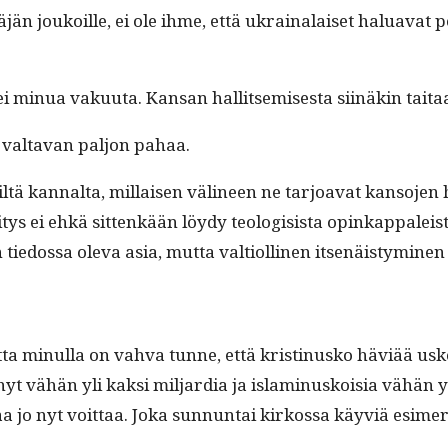
n joukoille, ei ole ihme, että ukrainalaiset halu­a­vat poi
ei min­ua vaku­u­ta. Kansan hal­lit­semis­es­ta siinäkin taita
val­ta­van paljon pahaa.
ä kannal­ta, mil­laisen väli­neen ne tar­joa­vat kan­so­jen h
­tys ei ehkä sit­tenkään löy­dy teol­o­gi­sista opinkap­pale
tiedos­sa ole­va asia, mut­ta val­ti­olli­nen itsenäistymi­
ta min­ul­la on vah­va tunne, että kristi­nusko häviää usko
t vähän yli kak­si mil­jar­dia ja islami­nuskoisia vähän yli pu
aa jo nyt voit­taa. Joka sun­nun­tai kirkos­sa käyviä esim