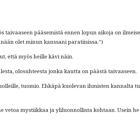
myös taivaaseen pääsemistä ennen lop­un aiko­ja on ilmeis­es
o tänään olet min­un kanssani paratiisissa.”)
ut, että myös heille kävi näin.
les­ta, olo­suh­teesta jon­ka kaut­ta on päästä taivaaseen.
a kuolleille, tuomio. Ehkäpä kuol­e­van ihmis­ten kannal­ta
 vetoa mys­ti­ikkaa ja ylilu­on­nol­lista kohtaan. Usein he 