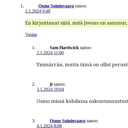
Osmo Soininvaara
sanoo:
2.1.2024 9:48
En kir­joit­tanut siitä, mitä Jeesus on sanonut,
Vastaa
Sam Hardwick
sanoo:
2.1.2024 11:00
Ymmär­rän, mut­ta tämä on ollut perus­te
jt
sanoo:
3.1.2024 10:04
Osmo mis­sä kohdas­sa uskon­tun­nus­tus­
Osmo Soininvaara
sanoo:
4.1.2024 8:08