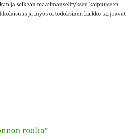
ti­ikan ja selkeän maail­manseli­tyk­sen kaipu­useen.
Lahko­laisu­us ja myös ortodoksi­nen kirkko tar­joa­vat
onnon roolia”