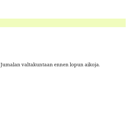
 Jumalan val­takun­taan ennen lop­un aikoja.