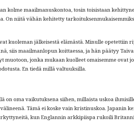
ikaan kolme maail­manuskon­toa, tosin toi­sis­taan kehit­t
a. On niitä vähän kehitet­ty tarkoituk­sen­mukaisem­mik­si
sko­vat kuole­man jälkeis­es­tä elämästä. Min­ulle opetet­ti­i
, siis maail­man­lop­un koit­taes­sa, ja hän pää­tyy Tai
ynyt muo­toon, jon­ka mukaan kuolleet omaisemme ovat jo ny
otus­ta. En tiedä mil­lä valtuuksilla.
l­lä on oma vaiku­tuk­se­na siihen, mil­laista uskoa ihmisill
väli­neenä. Tämä ei koske vain kristi­nuskoa. Japanin kei
kyt­tyneitä, kun Englan­nin arkkipi­is­pa rukoili Bri­tann­ian