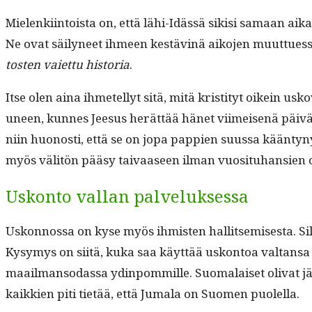
Mie­lenki­in­toista on, että lähi-Idässä sik­isi samaan a
Ne ovat säi­lyneet ihmeen kestäv­inä aiko­jen muuttues­s
tosten vai­et­tu his­to­ria
.
Itse olen aina ihme­tel­lyt sitä, mitä kris­ti­tyt oikein u
uneen, kunnes Jeesus herät­tää hänet viimeisenä päivänä
niin huonos­ti, että se on jopa pap­pi­en suus­sa kään­t
myös väl­itön pääsy taivaaseen ilman vuosi­tuhan­sien od
Uskonto vallan palveluksessa
Uskon­nos­sa on kyse myös ihmis­ten hal­lit­semis­es­ta. Si
Kysymys on siitä, kuka saa käyt­tää uskon­toa val­tansa 
maail­man­so­das­sa ydin­pom­mille. Suo­ma­laiset oli­vat jär
kaikkien piti tietää, että Jumala on Suomen puolella.