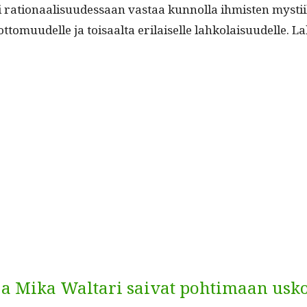
 ei ratio­naal­isu­udessaan vas­taa kun­nol­la ihmis­ten mys­
­to­muudelle ja toisaal­ta eri­laiselle lahko­laisu­udelle. 
 ja Mika Waltari saivat pohtimaan usk