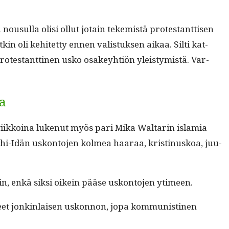
ousul­la olisi ollut jotain tekemistä protes­tant­tisen
in oli kehitet­ty ennen val­is­tuk­sen aikaa. Silti kat­
 protes­tant­ti­nen usko osakey­htiön yleistymistä. Var­
ia
evi­ikkoina lukenut myös pari Mika Wal­tarin islamia
 Lähi-Idän uskon­to­jen kolmea haaraa, kristi­nuskoa, juu­
­hin, enkä sik­si oikein pääse uskon­to­jen ytimeen.
neet jonkin­laisen uskon­non, jopa kom­mu­nisti­nen