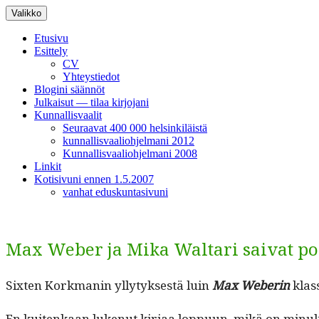
Siirry
Valikko
sisältöön
Etusivu
Esittely
CV
Yhteystiedot
Blogini säännöt
Julkaisut — tilaa kirjojani
Kunnallisvaalit
Seuraavat 400 000 helsinkiläistä
kunnallisvaaliohjelmani 2012
Kunnallisvaaliohjelmani 2008
Linkit
Kotisivuni ennen 1.5.2007
vanhat eduskuntasivuni
Max Weber ja Mika Waltari saivat p
Six­ten Kork­manin ylly­tyk­ses­tä luin
Max Weberin
klas
En kuitenkaan lukenut kir­jaa lop­pu­un, mikä on min­ul­