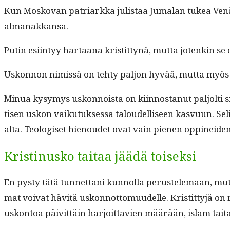
Kun Mosko­van patri­ark­ka julis­taa Jumalan tukea Venäjä
almanakkansa.
Putin esi­in­tyy har­taana kris­tit­tynä, mut­ta jotenkin se 
Uskon­non nimis­sä on tehty paljon hyvää, mut­ta myös 
Min­ua kysymys uskon­noista on kiin­nos­tanut paljolti silt
tisen uskon vaiku­tuk­ses­sa taloudel­liseen kasvu­un. Seli
alta. Teol­o­giset hienoudet ovat vain pienen oppinei­den 
Kristinusko taitaa jäädä toiseksi
En pysty tätä tun­net­tani kun­nol­la perustele­maan, mut­
mat voivat hävitä uskon­not­to­muudelle. Kris­tit­tyjä on ny
uskon­toa päivit­täin har­joit­tavien määrään, islam tait