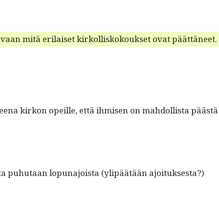
 vaan mitä eri­laiset kirkol­liskok­ouk­set ovat päättäneet.
ena kirkon opeille, että ihmisen on mah­dol­lista päästä
ta puhutaan lop­una­joista (ylipäätään ajoituksesta?)