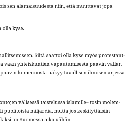
s sen ala­maisu­ud­es­ta niin, että muut­ta­vat jopa
a olla kyse.
al­lit­semiseen. Siitä saat­toi olla kyse myös protes­tant­
ista vaan yhteiskun­tien vapau­tu­mis­es­ta paavin val­lan
nen paavin komen­nos­ta näkyy taval­lisen ihmisen arjessa.
n­to­jen välisessä tais­telus­sa islamille– tosin molem­
oli­toista mil­jar­dia, mut­ta jos keski­tyt­täisi­in
erkik­si on Suomes­sa aika vähän.