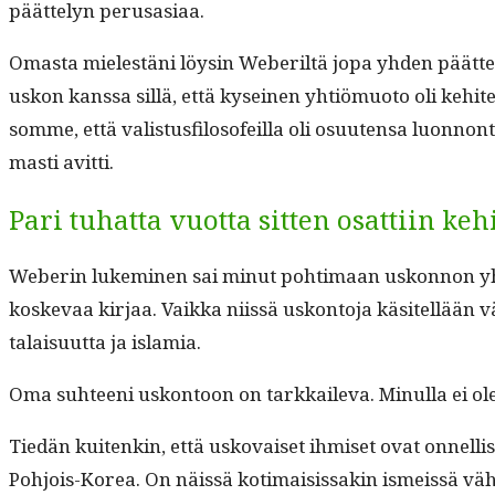
päät­te­lyn perusasiaa.
Omas­ta mielestäni löysin Weber­iltä jopa yhden päät­te­l
uskon kanssa sil­lä, että kyseinen yhtiö­muo­to oli kehitet­
somme, että val­is­tus­filosofeil­la oli osuuten­sa luon­no
masti avitti.
Pari tuhatta vuotta sitten osattiin k
Weberin lukem­i­nen sai min­ut pohti­maan uskon­non yht
koske­vaa kir­jaa. Vaik­ka niis­sä uskon­to­ja käsitel­lää
ta­laisu­ut­ta ja islamia.
Oma suh­teeni uskon­toon on tarkkail­e­va. Min­ul­la ei ole 
Tiedän kuitenkin, että usko­vaiset ihmiset ovat onnel­lis
Pohjois-Korea. On näis­sä koti­mai­sis­sakin ismeis­sä vä