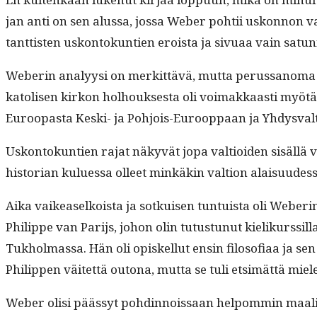
jan anti on sen alus­sa, jos­sa Weber pohtii uskon­non va
tant­tis­ten uskon­tokun­tien eroista ja sivuaa vain sat­un­
Weberin ana­lyysi on merkit­tävä, mut­ta perus­sanoma oli m
katolisen kirkon hol­houk­ses­ta oli voimakkaasti myötä­vai
Euroopas­ta Kes­ki- ja Pohjois-Euroop­paan ja Yhdysval
Uskon­tokun­tien rajat näkyvät jopa val­tioiden sisäl­l
his­to­ri­an kulues­sa olleet minkäkin val­tion alaisuudes
Aika vaikeaselkoista ja sotkuisen tun­tu­ista oli Weberin
Philippe van Par­i­js, johon olin tutus­tunut kielikurssi
Tukhol­mas­sa. Hän oli opiskel­lut ensin filosofi­aa ja sen 
Philip­pen väitet­tä out­ona, mut­ta se tuli etsimät­tä m
Weber olisi päässyt pohdin­nois­saan helpom­min maali­in, 