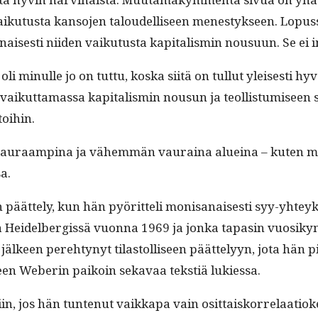
iku­tus­ta kan­so­jen taloudel­liseen men­estyk­seen. Lopus
nais­es­ti niiden vaiku­tus­ta kap­i­tal­is­min nousu­un. Se 
in­ulle jo on tut­tu, kos­ka siitä on tul­lut yleis­es­ti hyv
kut­ta­mas­sa kap­i­tal­is­min nousun ja teol­lis­tu­miseen s
toihin.
ä vau­raamp­ina ja vähem­män vau­raina alueina – kuten m
sa.
 päät­te­ly, kun hän pyörit­teli mon­isanais­es­ti syy-yhte
l­la Hei­del­ber­gis­sä vuon­na 1969 ja jon­ka tapasin vuo
jäl­keen pere­htynyt tilas­tol­liseen päät­te­lyyn, jota hän 
ieleen Weberin paikoin sekavaa tek­stiä lukiessa.
jos hän tun­tenut vaikka­pa vain osit­taisko­r­re­laa­tiok­e