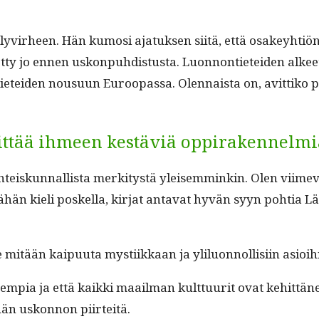
yvirheen. Hän kumosi ajatuk­sen siitä, että osakey­htiön n
ty jo ennen uskon­puhdis­tus­ta. Luon­non­ti­etei­den alkeetk
n­ti­etei­den nousu­un Euroopas­sa. Olen­naista on, avit­tiko
ehittää ihmeen kestäviä oppirakennelm
eiskun­nal­lista merk­i­tys­tä yleisem­minkin. Olen viim
n vähän kieli poskel­la, kir­jat anta­vat hyvän syyn pohtia
mitään kaipu­u­ta mys­ti­ikkaan ja ylilu­on­nol­lisi­in asioi
em­pia ja että kaik­ki maail­man kult­tuu­rit ovat kehit­tä
hän uskon­non piirteitä.