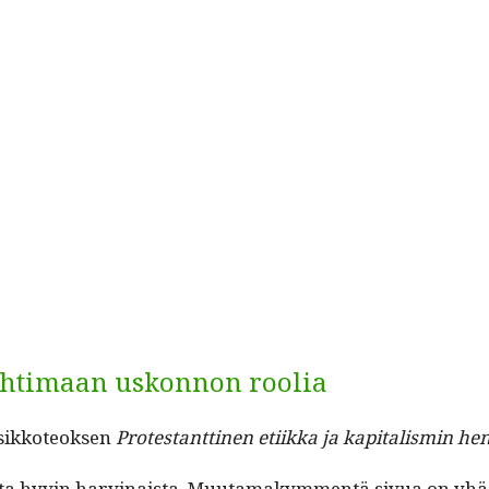
ohtimaan uskonnon roolia
­sikko­teok­sen
Protes­tant­ti­nen eti­ik­ka ja kap­i­tal­is­min hen
ta hyvin harv­inaista. Muu­ta­makym­men­tä sivua on yhä l