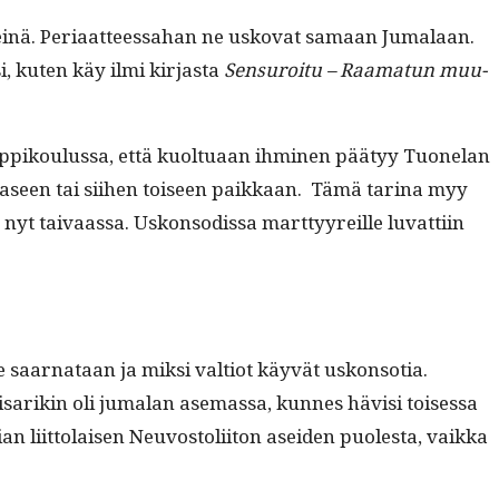
yneinä. Peri­aat­teessa­han ne usko­vat samaan Jumalaan.
, kuten käy ilmi kir­jas­ta
Sen­suroitu – Raa­matun muu­
n rip­pik­oulus­sa, että kuoltuaan ihmi­nen pää­tyy Tuonelan
vaaseen tai siihen toiseen paikkaan. Tämä tari­na myy
t taivaas­sa. Uskon­sodis­sa mart­tyyreille luvat­ti­in
e saar­nataan ja mik­si val­tiot käyvät uskon­so­tia.
s­arikin oli jumalan ase­mas­sa, kunnes hävisi toises­sa
 liit­to­laisen Neu­vos­toli­iton asei­den puoles­ta, vaik­ka