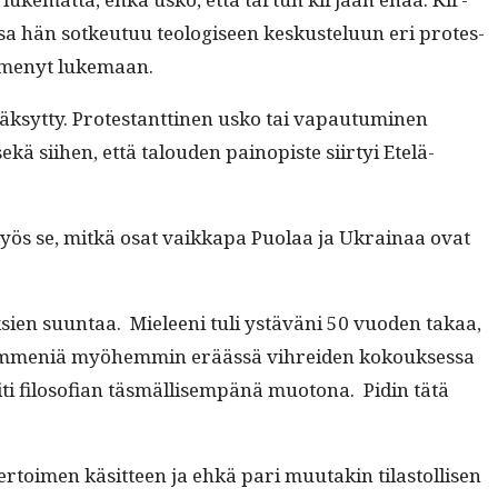
­sa hän sotkeu­tuu teol­o­giseen keskustelu­un eri protes­
ei imenyt lukemaan.
äksyt­ty. Protes­tant­ti­nen usko tai vapau­tu­mi­nen
ekä siihen, että talouden pain­opiste siir­tyi Etelä-
yös se, mitkä osat vaikka­pa Puo­laa ja Ukrainaa ovat
yk­sien suun­taa. Mieleeni tuli ystäväni 50 vuo­den takaa,
sikym­meniä myöhem­min eräässä vihrei­den kok­ouk­ses­sa
piti filosofi­an täs­mäl­lisem­pänä muo­tona. Pidin tätä
r­toimen käsit­teen ja ehkä pari muu­takin tilas­tol­lisen