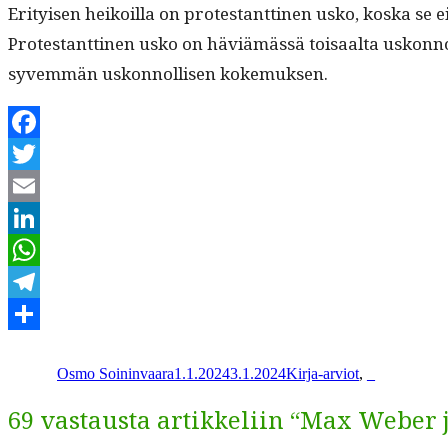
Eri­tyisen heikoil­la on protes­tant­ti­nen usko, kos­ka se
Protes­tant­ti­nen usko on häviämässä toisaal­ta uskon­not
syvem­män uskon­nol­lisen kokemuksen.
Facebook
Twitter
Email
LinkedIn
WhatsApp
Telegram
Kirjoittaja
Julkaistu
Kategoriat
Share
Osmo Soininvaara
1.1.2024
3.1.2024
Kirja-arviot
,
_
69 vastausta artikkeliin “Max Weber