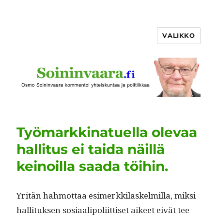
VALIKKO
Työmarkkinatuella olevaa
hallitus ei taida näillä
keinoilla saada töihin.
Yritän hah­mot­taa esimerkki­laskelmil­la, mik­si
hal­li­tuk­sen sosi­aalipoli­it­tiset aikeet eivät tee