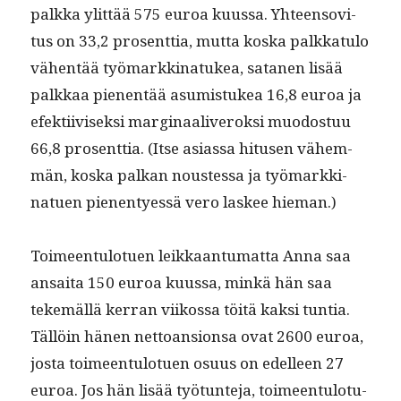
palk­ka ylit­tää 575 euroa kuus­sa. Yhteenso­vi­
tus on 33,2 pros­ent­tia, mut­ta kos­ka palkkat­u­lo
vähen­tää työ­markki­natukea, sata­nen lisää
palkkaa pienen­tää asum­is­tukea 16,8 euroa ja
efek­ti­ivisek­si mar­gin­aaliv­eroksi muo­dos­tuu
66,8 pros­ent­tia. (Itse asi­as­sa hitusen vähem­
män, kos­ka palkan noustes­sa ja työ­markki­
nat­uen pienen­tyessä vero las­kee hieman.)
Toimeen­tu­lotuen leikkaan­tu­mat­ta Anna saa
ansai­ta 150 euroa kuus­sa, minkä hän saa
tekemäl­lä ker­ran viikos­sa töitä kak­si tun­tia.
Täl­löin hänen net­toan­sion­sa ovat 2600 euroa,
jos­ta toimeen­tu­lotuen osu­us on edelleen 27
euroa. Jos hän lisää työ­tun­te­ja, toimeen­tu­lo­tu­