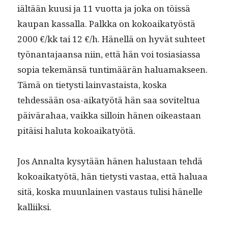
iältään kuusi ja 11 vuot­ta ja joka on töis­sä
kau­pan kas­sal­la. Palk­ka on kokoaikatyöstä
2000 €/kk tai 12 €/h. Hänel­lä on hyvät suh­teet
työ­nan­ta­jaansa niin, että hän voi tosi­asi­as­sa
sopia tekemän­sä tun­timäärän halu­a­mak­seen.
Tämä on tietysti lain­vas­taista, kos­ka
tehdessään osa-aikatyötä hän saa sovitel­tua
päivära­haa, vaik­ka sil­loin hänen oikeas­t­aan
pitäisi halu­ta kokoaikatyötä.
Jos Annal­ta kysytään hänen halus­taan tehdä
kokoaikatyötä, hän tietysti vas­taa, että halu­aa
sitä, kos­ka muun­lainen vas­taus tulisi hänelle
kalliiksi.