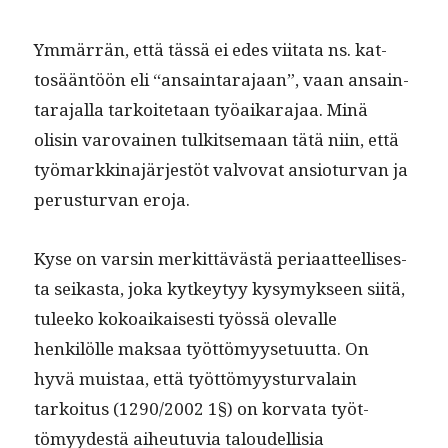
Ymmär­rän, että tässä ei edes viita­ta ns. kat­
tosään­töön eli “ansain­tara­jaan”, vaan ansain­
tara­jal­la tarkoite­taan työaikara­jaa. Minä
olisin varovainen tulk­it­se­maan tätä niin, että
työ­markki­na­jär­jestöt valvo­vat ansio­tur­van ja
perus­tur­van eroja.
Kyse on varsin merkit­tävästä peri­aat­teel­lis­es­
ta seikas­ta, joka kytkey­tyy kysymyk­seen siitä,
tuleeko kokoaikaises­ti työssä ole­valle
henkilölle mak­saa työt­tömyy­se­tu­ut­ta. On
hyvä muis­taa, että työt­tömyys­tur­valain
tarkoi­tus (1290/2002 1§) on kor­va­ta työt­
tömyy­destä aiheutu­via taloudel­lisia