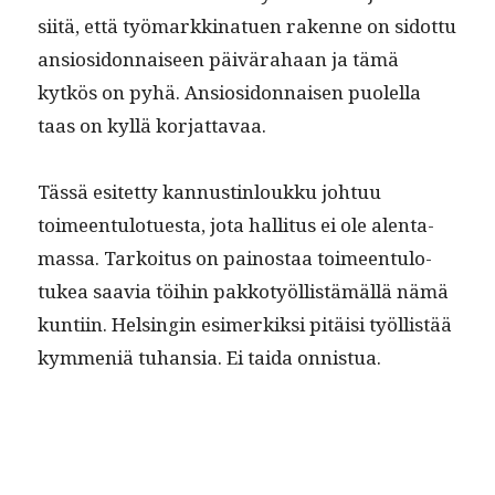
siitä, että työ­markki­nat­uen rakenne on sidot­tu
ansiosi­don­naiseen päivära­haan ja tämä
kytkös on pyhä. Ansiosi­don­naisen puolel­la
taas on kyl­lä korjattavaa.
Tässä esitet­ty kan­nustin­loukku johtuu
toimeen­tu­lotues­ta, jota hal­li­tus ei ole alen­ta­
mas­sa. Tarkoi­tus on pain­os­taa toimeen­tu­lo­
tukea saavia töi­hin pakko­työl­listämäl­lä nämä
kun­ti­in. Helsin­gin esimerkik­si pitäisi työl­listää
kym­meniä tuhan­sia. Ei tai­da onnistua.