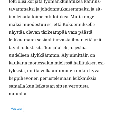
toki olisi kor­ja­ta työ­markki­natukea kan­nus­
tavam­mak­si ja johdon­mukaisem­mak­si ja sit­
ten leika­ta toimeen­tu­lo­tukea. Mut­ta ongel­
mak­si muo­dos­tuu se, että Kokoomuk­selle
näyt­tää ole­van tärkeäm­pää vain päästä
leikkaa­maan sosi­aal­i­tur­vas­ta ilman että yrit­
tävät aidosti sitä ‘kor­ja­ta’ eli jär­jestää
uudelleen älykkääm­min. Äly nimit­täin on
kaukana mon­es­sakin mielessä hal­li­tuk­sen esi­
tyk­sistä, mut­ta velka­an­tu­mi­nen onkin hyvä
kep­pi­hevo­nen perustele­maan leikkauk­sia
samal­la kun leikataan sit­ten vero­tus­ta
muualta.
Vastaa