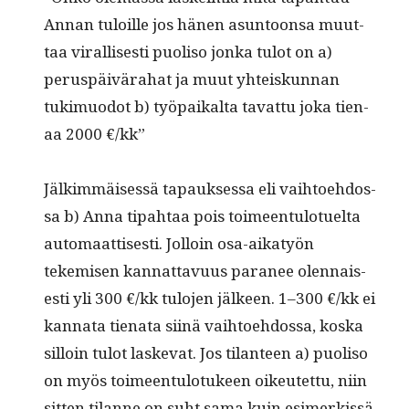
Annan tuloille jos hänen asun­toon­sa muut­
taa viral­lis­es­ti puoliso jon­ka tulot on a)
perus­päivära­hat ja muut yhteiskun­nan
tukimuodot b) työ­paikalta tavat­tu joka tien­
aa 2000 €/kk”
Jälkim­mäisessä tapauk­ses­sa eli vai­h­toe­hdos­
sa b) Anna tipah­taa pois toimeen­tu­lotuelta
automaat­tis­es­ti. Jol­loin osa-aikatyön
tekemisen kan­nat­tavu­us para­nee olen­nais­
es­ti yli 300 €/kk tulo­jen jäl­keen. 1–300 €/kk ei
kan­na­ta tien­ata siinä vai­h­toe­hdos­sa, kos­ka
sil­loin tulot laske­vat. Jos tilanteen a) puoliso
on myös toimeen­tu­lo­tu­keen oikeutet­tu, niin
sit­ten tilanne on suht sama kuin esimerkissä.