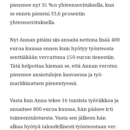
piene­nee nyt 35 %:n yhteenso­vi­tuk­sel­la, kun
se ennen pieneni 33,6 pros­entin
yhteensovituksella.
Nyt Annan pitäisi siis ansai­ta net­tona lisää 400
euroa kuus­sa ennen kuin hyö­tyy työn­teosta
sent­tiäkään ver­rat­tuna 150 euron tien­esti­in.
Tätä helpot­taa hie­man se, että Annan vero­tus
piene­nee ansio­tu­lo­jen kas­vaes­sa ja työ­
markki­nat­uen pienentyessä.
Vas­ta kun Anna tekee 16 tun­tista työvi­ikkoa ja
ansait­see 800 euroa kuus­sa, hän pääsee irti
toimeen­tu­lotues­ta. Vas­ta sen jäl­keen hän
alkaa hyö­tyä taloudel­lis­es­ti työn­teostaan ver­