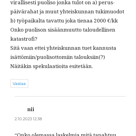
viral­lis­es­ti puoliso jon­ka tulot on a) perus­
päivära­hat ja muut yhteiskun­nan tukimuodot
b) työ­paikalta tavat­tu joka tien­aa 2000 €/kk
Onko puoli­son sisään­muut­to taloudelli­nen
katastrofi?
Sitä vaan ettei yhteiskun­nan tuet kan­nus­ta
isättömiin/puolisottomiin talouksiin(?)
Näitäkin speku­laa­tioi­ta esitetään.
Vastaa
nii
sanoo:
2.10.2023 12:38
“Onko ole­mas­sa laskelmia mitä tapah­tuu