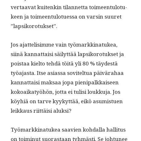
ver­taa­vat kuitenkin tilan­net­ta toimeen­tu­lo­tu­
keen ja toimeen­tu­lotues­sa on varsin suuret
”lap­siko­ro­tuk­set”.
Jos ajat­telisimme vain työ­markki­natukea,
siinä kan­nat­taisi säi­lyt­tää lap­siko­ro­tuk­set ja
pois­taa kiel­to tehdä töitä yli 80 % täy­destä
työa­jas­ta. Itse asi­as­sa sovitel­tua päivära­haa
kan­nat­taisi mak­saa jopa pieni­palkkaiseen
kokoaikatyöhön, jot­ta ei tulisi loukku­ja. Jos
köy­hiä on tarve kyykyt­tää, eikö asum­istuen
leikkaus riit­täisi aluksi?
Työ­markki­natukea saavien kohdal­la hal­li­tus
on toimin­ut suo­ras­taan tyh­mästi. Se johtunee