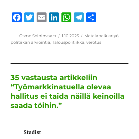
F
T
E
Li
W
T
S
a
w
m
n
h
el
h
c
it
ai
k
at
e
a
Kirjoittaja
Julkaistu
Kategoriat
Osmo Soininvaara
1.10.2023
Matalapalkkatyö
,
politiikan arviointia
,
Talouspolitiikka
,
verotus
e
te
l
e
s
g
re
b
r
d
A
r
o
I
p
a
o
n
p
m
35 vastausta artikkeliin
k
“Työmarkkinatuella olevaa
hallitus ei taida näillä keinoilla
saada töihin.”
Stadist
sanoo: