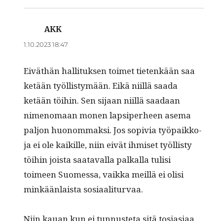
AKK
sanoo:
1.10.2023 18:47
Eiväthän hal­li­tuk­sen toimet tietenkään saa
ketään työl­listymään. Eikä niil­lä saa­da
ketään töi­hin. Sen sijaan niil­lä saadaan
nimeno­maan mon­en lap­siper­heen ase­ma
paljon huonom­mak­si. Jos sopivia työ­paikko­
ja ei ole kaikille, niin eivät ihmiset työl­listy
töi­hin joista saataval­la pal­ka­lla tulisi
toimeen Suomes­sa, vaik­ka meil­lä ei olisi
minkään­laista sosiaaliturvaa.
Niin kauan kun ei tun­nuste­ta sitä tosi­asi­aa