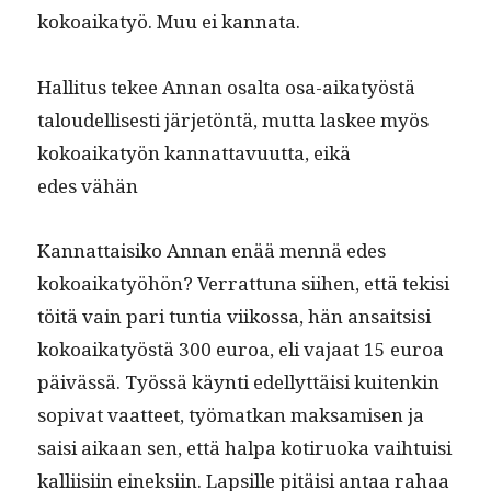
kokoaikatyö. Muu ei kannata.
Hal­li­tus tekee Annan osalta osa-aikatyöstä
taloudel­lis­es­ti jär­jetön­tä, mut­ta las­kee myös
kokoaikatyön kan­nat­tavu­ut­ta, eikä
edes vähän
Kan­nat­taisiko Annan enää men­nä edes
kokoaikatyöhön? Ver­rat­tuna siihen, että tek­isi
töitä vain pari tun­tia viikos­sa, hän ansait­sisi
kokoaikatyöstä 300 euroa, eli vajaat 15 euroa
päivässä. Työssä käyn­ti edel­lyt­täisi kuitenkin
sopi­vat vaat­teet, työ­matkan mak­samisen ja
saisi aikaan sen, että hal­pa kotiruo­ka vai­h­tu­isi
kalli­isi­in einek­si­in. Lap­sille pitäisi antaa rahaa