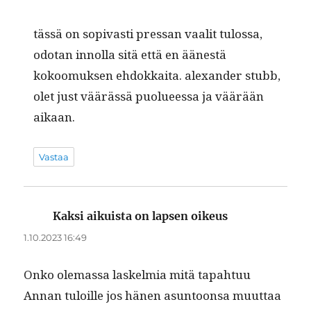
tässä on sopi­vasti pres­san vaalit tulos­sa,
odotan innol­la sitä että en äänestä
kokoomuk­sen ehdokkai­ta. alexan­der stubb,
olet just väärässä puolueessa ja väärään
aikaan.
Vastaa
Kaksi aikuista on lapsen oikeus
sanoo:
1.10.2023 16:49
Onko ole­mas­sa laskelmia mitä tapah­tuu
Annan tuloille jos hänen asun­toon­sa muut­taa