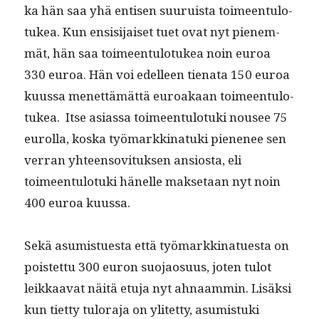
ka hän saa yhä entisen suu­ruista toimeen­tu­lo­
tukea. Kun ensisi­jaiset tuet ovat nyt pienem­
mät, hän saa toimeen­tu­lo­tukea noin euroa
330 euroa. Hän voi edelleen tien­ata 150 euroa
kuus­sa menet­tämät­tä euroakaan toimeen­tu­lo­
tukea. Itse asi­as­sa toimeen­tu­lo­tu­ki nousee 75
eurol­la, kos­ka työ­markki­natu­ki piene­nee sen
ver­ran yhteenso­vi­tuk­sen ansios­ta, eli
toimeen­tu­lo­tu­ki hänelle mak­se­taan nyt noin
400 euroa kuussa.
Sekä asum­istues­ta että työ­markki­nat­ues­ta on
pois­tet­tu 300 euron suo­jao­su­us, joten tulot
leikkaa­vat näitä etu­ja nyt ahnaam­min. Lisäk­si
kun tiet­ty tulo­ra­ja on ylitet­ty, asum­is­tu­ki