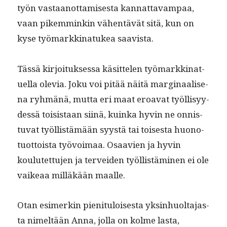
työn vas­taan­ot­tamis­es­ta kan­nat­tavam­paa,
vaan pikem­minkin vähen­tävät sitä, kun on
kyse työ­markki­natukea saavista.
Tässä kir­joituk­ses­sa käsit­te­len työ­markki­nat­
uel­la ole­via. Joku voi pitää näitä mar­gin­aalise­
na ryh­mänä, mut­ta eri maat eroa­vat työl­lisyy­
dessä toi­sis­taan siinä, kuin­ka hyvin ne onnis­
tu­vat työl­listämään syys­tä tai tois­es­ta huono­
tuot­toista työvoimaa. Osaavien ja hyvin
koulutet­tu­jen ja ter­vei­den työl­listämi­nen ei ole
vaikeaa mil­läkään maalle.
Otan esimerkin pien­i­t­u­lois­es­ta yksin­huolta­jas­
ta nimeltään Anna, jol­la on kolme las­ta,