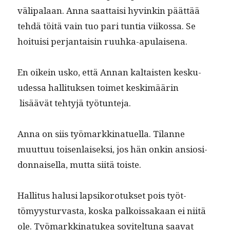
väli­palaan. Anna saat­taisi hyvinkin päät­tää
tehdä töitä vain tuo pari tun­tia viikos­sa. Se
hoi­tu­isi per­jan­taisin ruuhka-apulaisena.
En oikein usko, että Annan kaltais­ten kesku­
udessa hal­li­tuk­sen toimet keskimäärin
lisäävät tehtyjä työtunteja.
Anna on siis työ­markki­nat­uel­la. Tilanne
muut­tuu toisen­laisek­si, jos hän onkin ansiosi­
don­naisel­la, mut­ta siitä toiste.
Hal­li­tus halusi lap­siko­ro­tuk­set pois työt­
tömyys­tur­vas­ta, kos­ka palkois­sakaan ei niitä
ole. Työ­markki­natukea sovitel­tuna saa­vat