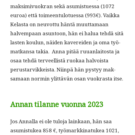
mak­simivuokran sekä asum­istues­sa (1072
euroa) että toimeen­tu­lotues­sa (993€). Vaik­ka
Kelas­ta on neu­vot­tu hän­tä muut­ta­maan
halvem­paan asun­toon, hän ei halua tehdä sitä
las­ten koulun, näi­den kaverei­den ja oma työ­
matkansa takia. Anna pitää ruuan­laitos­ta ja
osaa tehdä ter­veel­listä ruokaa halvoista
perus­tarvikkeista. Niin­pä hän pystyy mak­
samaan normin ylit­tävän osan vuokras­ta itse.
Annan tilanne vuonna 2023
Jos Annal­la ei ole tulo­ja lainkaan, hän saa
asum­is­tukea 858 €, työ­markki­natukea 1021,