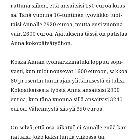
rat­tuna siihen, että ansait­sisi 150 euroa kuus­
sa. Tänä vuon­na 16-tun­ti­nen työvi­ikko tuot­
taisi Annalle 2920 euroa, mut­ta ensi vuon­na
vain 2600 euroa. Ajatuk­se­na tässä on patis­taa
Anna kokopäivätyöhön.
Kos­ka Annan työ­markki­natu­ki lop­puu sopi­
vasti, kun tulot nou­se­vat 1600 euroon, sakkoa
80 pros­entin tun­ti­ra­jan ylit­tämis­es­tä ei tulisi.
Kokoaikaises­ta työstä Anna ansait­sisi 2990
euroa, kun tänä vuon­na sil­lä ansait­sisi 3240
euroa. Vähen­nys­tä siis yli 350 euroa.
On selvä, että osa-aikatyö ei Annalle enää kan­
nat­taisi. Joko kak­si tun­tia viikos­sa tai