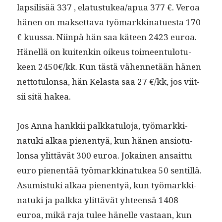
lap­sil­isää 337 , elatustukea/apua 377 €. Veroa
hänen on mak­set­ta­va työ­markki­nat­ues­ta 170
€ kuus­sa. Niin­pä hän saa käteen 2423 euroa.
Hänel­lä on kuitenkin oikeus toimeen­tu­lo­tu­
keen 2450€/kk. Kun tästä vähen­netään hänen
net­to­tu­lon­sa, hän Kelas­ta saa 27 €/kk, jos viit­
sii sitä hakea.
Jos Anna han­kkii palkkat­u­lo­ja, työ­markki­
natu­ki alkaa pienen­tyä, kun hänen ansio­tu­
lon­sa ylit­tävät 300 euroa. Jokainen ansait­tu
euro pienen­tää työ­markki­natukea 50 sen­til­lä.
Asum­is­tu­ki alkaa pienen­tyä, kun työ­markki­
natu­ki ja palk­ka ylit­tävät yhteen­sä 1408
euroa, mikä raja tulee hänelle vas­taan, kun