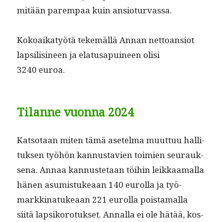
mitään parem­paa kuin ansioturvassa.
Kokoaikatyötä tekemäl­lä Annan net­toan­siot
lap­sil­isi­neen ja ela­tusa­puineen olisi
3240 euroa.
Tilanne vuonna 2024
Kat­so­taan miten tämä asetel­ma muut­tuu hal­li­
tuk­sen työhön kan­nus­tavien toimien seu­rauk­
se­na. Annaa kan­nuste­taan töi­hin leikkaa­mal­la
hänen asum­is­tukeaan 140 eurol­la ja työ­
markki­natukeaan 221 eurol­la pois­ta­mal­la
siitä lap­siko­ro­tuk­set. Annal­la ei ole hätää, kos­