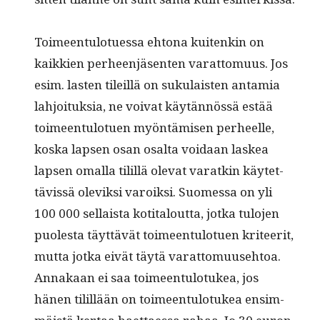
Toimeen­tu­lotues­sa ehtona kuitenkin on
kaikkien per­heen­jäsen­ten varat­to­muus. Jos
esim. las­ten tileil­lä on suku­lais­ten antamia
lahjoituk­sia, ne voivat käytän­nössä estää
toimeen­tu­lotuen myön­tämisen per­heelle,
kos­ka lapsen osan osalta voidaan laskea
lapsen oma­l­la tilil­lä ole­vat varatkin käytet­
tävis­sä ole­viksi varoik­si. Suomes­sa on yli
100 000 sel­l­aista koti­talout­ta, jot­ka tulo­jen
puoles­ta täyt­tävät toimeen­tu­lotuen kri­teer­it,
mut­ta jot­ka eivät täytä varat­to­muuse­htoa.
Annakaan ei saa toimeen­tu­lo­tukea, jos
hänen tilil­lään on toimeen­tu­lo­tukea ensim­