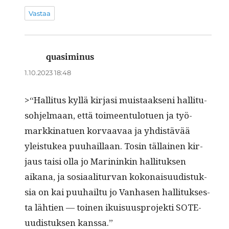
Vastaa
quasiminus
sanoo:
1.10.2023 18:48
>“Hal­li­tus kyl­lä kir­jasi muis­taak­seni hal­li­tu­
so­hjel­maan, että toimeen­tu­lotuen ja työ­
markki­nat­uen kor­vaavaa ja yhdis­tävää
yleis­tukea puuhail­laan. Tosin täl­lainen kir­
jaus taisi olla jo Marininkin hal­li­tuk­sen
aikana, ja sosi­aal­i­tur­van kokon­aisu­ud­is­tuk­
sia on kai puuhail­tu jo Van­hasen hal­li­tuk­ses­
ta läh­tien — toinen ikuisu­us­pro­jek­ti SOTE-
uud­is­tuk­sen kanssa.”