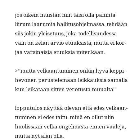
jos oikein muis­tan niin taisi olla pahin­ta
liirum laaru­mia hal­li­tu­so­hjel­mas­sa. tehdään
siis jokin yleise­tu­us, joka todel­lisu­udessa
vain on kelan arvio etuuk­sista, mut­ta ei kor­
jaa varsi­naisia etuuk­sia mitenkään.
>“mut­ta velka­an­tu­mi­nen onkin hyvä kep­pi­
hevo­nen perustele­maan leikkauk­sia samal­la
kun leikataan sit­ten vero­tus­ta muualta”
lop­putu­los näyt­tää ole­van että edes velka­an­
tu­mi­nen ei edes taitu. minä en ollut niin
huolis­saan vel­ka ongel­mas­ta ennen vaale­ja,
mut­ta nyt alan olla.