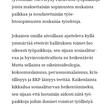
joista mak­set­taisi­in sopimusten mukaista
palkkaa ja nou­datet­taisi­in työe­
htosopimusten mukaisia työehtoja.
Jokainen omil­la aivoil­laan ajat­tel­e­va kyl­lä
ymmärtää etteivät hal­li­tuk­sen toimet luo
oikeasti työ­paikko­ja, sen sijaan sosi­aal­i­tur­
vaa ja hyv­in­voin­ti­val­tio­ta ne heiken­tävät.
Mut­ta sel­l­aista se oikeis­toide­olo­gia,
kokoomus­laisu­us, perus­suo­ma­laisu­us, kris­
til­lisyys ja RKP-läisyys teet­tää. Kaiken­laista
kikkailua sosi­aal­i­tur­van heiken­tämisek­si,
sen sijaan että luo­taisi­in aidosti niitä työ­
paikko­ja joi­hin ihmiset voisi­vat työllistyä.