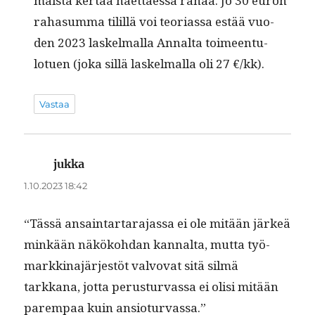
mäistä ker­taa haet­taes­sa rahaa. Jo 30 euron
raha­sum­ma tilil­lä voi teo­ri­as­sa estää vuo­
den 2023 laskel­mal­la Annal­ta toimeen­tu­
lotuen (joka sil­lä laskel­mal­la oli 27 €/kk).
Vastaa
jukka
sanoo:
1.10.2023 18:42
“Tässä ansain­tar­tara­jas­sa ei ole mitään järkeä
minkään näköko­hdan kannal­ta, mut­ta työ­
markki­na­jär­jestöt valvo­vat sitä silmä
tarkkana, jot­ta perus­tur­vas­sa ei olisi mitään
parem­paa kuin ansioturvassa.”