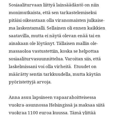
Sosi­aal­i­tur­vaan liit­tyä lain­säädän­tö on niin
mon­imutkaista, että sen tarkastelemisek­si
pitäisi oikeas­t­aan olla vira­nomais­ten julkaise­
ma lasken­ta­malli. Sel­l­ainen oli ennen kaikkien
saatavil­la, mut­ta ei näytä ole­van enää tai en
ainakaan ole löytänyt. Täl­laisen mallin ole­
mas­saoloa vas­tustet­ti­in, kos­ka se helpot­taa
sosi­aal­i­tur­va­su­un­nit­telua. Varoi­tan siis, että
laskelmis­sani voi olla virheitä. Etu­udet on
määrät­ty sentin tarkku­udel­la, mut­ta käytän
pyöris­tet­tyjä arvoja.
Anna asuu lapsi­neen vapaara­hoit­teises­sa
vuokra-asun­nos­sa Helsingis­sä ja mak­saa siitä
vuokraa 1100 euroa kuus­sa. Tämä ylit­tää