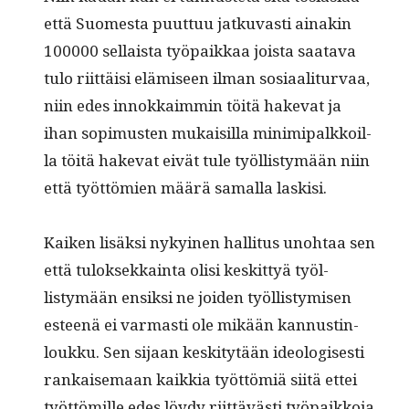
että Suomes­ta puut­tuu jatku­vasti ainakin
100000 sel­l­aista työ­paikkaa joista saata­va
tulo riit­täisi elämiseen ilman sosi­aal­i­tur­vaa,
niin edes innokkaim­min töitä hake­vat ja
ihan sopimusten mukaisil­la min­imi­palkkoil­
la töitä hake­vat eivät tule työl­listymään niin
että työt­tömien määrä samal­la laskisi.
Kaiken lisäk­si nykyi­nen hal­li­tus uno­htaa sen
että tulok­sekkain­ta olisi keskit­tyä työl­
listymään ensik­si ne joiden työl­listymisen
esteenä ei var­masti ole mikään kan­nustin­
loukku. Sen sijaan keski­tytään ide­ol­o­gis­es­ti
rankaise­maan kaikkia työt­tömiä siitä ettei
työt­tömille edes löy­dy riit­tävästi työ­paikko­ja