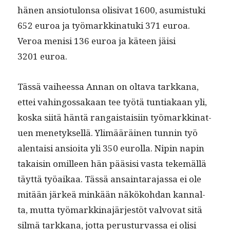
hänen ansio­tu­lon­sa oli­si­vat 1600, asum­is­tu­ki
652 euroa ja työ­markki­natu­ki 371 euroa.
Veroa menisi 136 euroa ja käteen jäisi
3201 euroa.
Tässä vai­heessa Annan on olta­va tarkkana,
ettei vahin­gos­sakaan tee työtä tun­ti­akaan yli,
kos­ka siitä hän­tä ran­gais­taisi­in työ­markki­nat­
uen mene­tyk­sel­lä. Ylimääräi­nen tun­nin työ
alen­taisi ansioi­ta yli 350 eurol­la. Nipin napin
takaisin omilleen hän pää­sisi vas­ta tekemäl­lä
täyt­tä työaikaa. Tässä ansain­tara­jas­sa ei ole
mitään järkeä minkään näköko­hdan kannal­
ta, mut­ta työ­markki­na­jär­jestöt valvo­vat sitä
silmä tarkkana, jot­ta perus­tur­vas­sa ei olisi