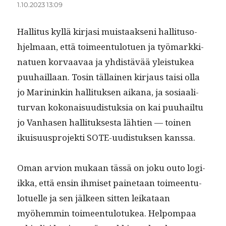
1.10.2023 13:09
Hal­li­tus kyl­lä kir­jasi muis­taak­seni hal­li­tu­so­
hjel­maan, että toimeen­tu­lotuen ja työ­markki­
nat­uen kor­vaavaa ja yhdis­tävää yleis­tukea
puuhail­laan. Tosin täl­lainen kir­jaus taisi olla
jo Marininkin hal­li­tuk­sen aikana, ja sosi­aal­i­
tur­van kokon­aisu­ud­is­tuk­sia on kai puuhail­tu
jo Van­hasen hal­li­tuk­ses­ta läh­tien — toinen
ikuisu­us­pro­jek­ti SOTE-uud­is­tuk­sen kanssa.
Oman arvion mukaan tässä on joku outo logi­
ik­ka, että ensin ihmiset paine­taan toimeen­tu­
lotuelle ja sen jäl­keen sit­ten leikataan
myöhem­min toimeen­tu­lo­tukea. Helpom­paa