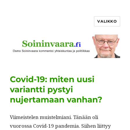
VALIKKO
Covid-19: miten uusi
variantti pystyi
nujertamaan vanhan?
Viimeis­te­len muis­telmi­ani. Tänään oli
vuorossa Covid-19 pan­demia. Siihen liit­tyy