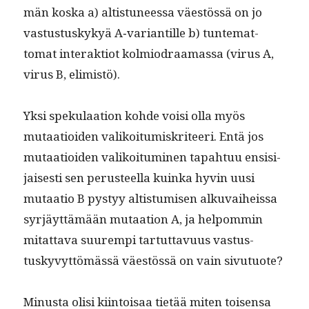
män kos­ka a) altistuneessa väestössä on jo
vas­tus­tuskykyä A‑variantille b) tun­tem­at­
tomat inter­ak­tiot kolmio­draa­mas­sa (virus A,
virus B, elimistö).
Yksi speku­laa­tion kohde voisi olla myös
mutaa­tioiden valikoi­tu­miskri­teeri. Entä jos
mutaa­tioiden valikoi­tu­mi­nen tapah­tuu ensisi­
jais­es­ti sen perus­teel­la kuin­ka hyvin uusi
mutaa­tio B pystyy altistu­misen alku­vai­heis­sa
syr­jäyt­tämään mutaa­tion A, ja helpom­min
mitat­ta­va suurem­pi tar­tut­tavu­us vas­tus­
tuskyvyt­tömässä väestössä on vain sivutuote?
Minus­ta olisi kiin­toisaa tietää miten toisen­sa