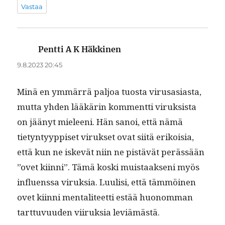
Vastaa
Pentti A K Häkkinen
sanoo:
9.8.2023 20:45
Minä en ymmär­rä paljoa tuos­ta virusasi­as­ta,
mut­ta yhden lääkärin kom­ment­ti viruk­sista
on jäänyt mieleeni. Hän sanoi, että nämä
tietyn­tyyp­piset viruk­set ovat siitä erikoisia,
että kun ne iskevät niin ne pistävät perässään
”ovet kiin­ni”. Tämä kos­ki muis­taak­seni myös
influ­enssa viruk­sia. Luulisi, että täm­möi­nen
ovet kiin­ni men­tal­i­teet­ti estää huonom­man
tart­tuvu­u­den viiruk­sia leviämästä.