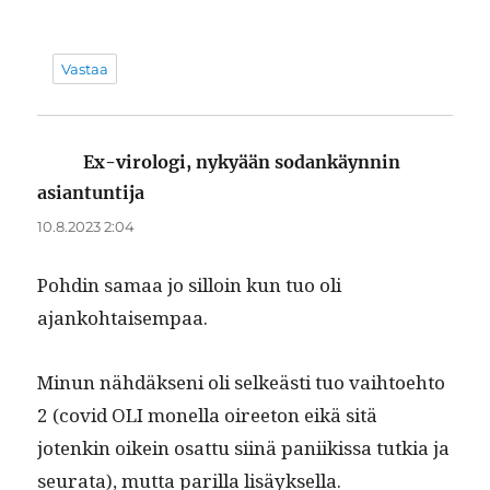
Vastaa
Ex-virologi, nykyään sodankäynnin
asiantuntija
sanoo:
10.8.2023 2:04
Pohdin samaa jo sil­loin kun tuo oli
ajankohtaisempaa.
Min­un nähdäk­seni oli selkeästi tuo vai­h­toe­hto
2 (covid OLI monel­la oiree­ton eikä sitä
jotenkin oikein osat­tu siinä pani­ikissa tutkia ja
seu­ra­ta), mut­ta par­il­la lisäyksella.