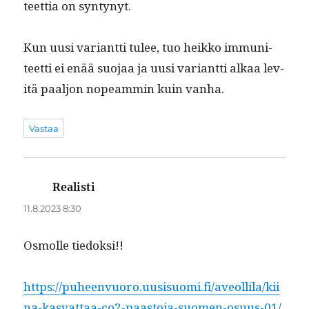
teet­tia on syntynyt.
Kun uusi vari­ant­ti tulee, tuo heikko immu­ni­
teet­ti ei enää suo­jaa ja uusi vari­ant­ti alkaa lev­
itä paaljon nopeam­min kuin vanha.
Vastaa
Realisti
sanoo:
11.8.2023 8:30
Osmolle tiedok­si!!
https://puheenvuoro.uusisuomi.fi/aveollila/kii
na-kasvattaa-co2-paastoja-suomen-osuus-01/