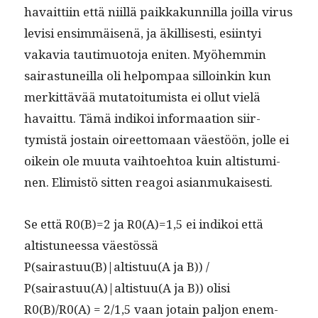
havait­ti­in että niil­lä paikkakun­nil­la joil­la virus
lev­isi ensim­mäisenä, ja äkil­lis­es­ti, esi­in­tyi
vakavia tau­timuo­to­ja eniten. Myöhem­min
sairas­tuneil­la oli helpom­paa sil­loinkin kun
merkit­tävää muta­toi­tu­mista ei ollut vielä
havait­tu. Tämä indikoi infor­maa­tion siir­
tymistä jostain oireet­tomaan väestöön, jolle ei
oikein ole muu­ta vai­h­toe­htoa kuin altistu­mi­
nen. Elim­istö sit­ten reagoi asianmukaisesti.
Se että R0(B)=2 ja R0(A)=1,5 ei indikoi että
altistuneessa väestössä
P(sairastuu(B)|altistuu(A ja B)) /
P(sairastuu(A)|altistuu(A ja B)) olisi
R0(B)/R0(A) = 2/1,5 vaan jotain paljon enem­