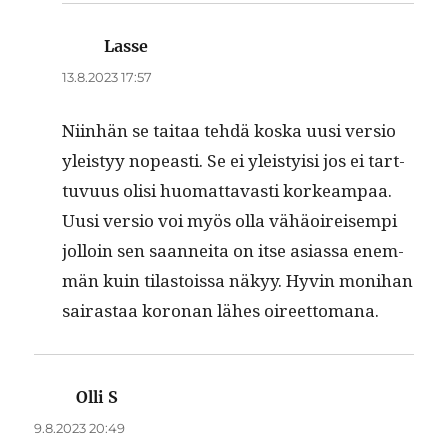
Lasse
sanoo:
13.8.2023 17:57
Niin­hän se taitaa tehdä kos­ka uusi ver­sio
yleistyy nopeasti. Se ei yleisty­isi jos ei tart­
tuvu­us olisi huo­mat­tavasti korkeam­paa.
Uusi ver­sio voi myös olla vähäoireisem­pi
jol­loin sen saan­nei­ta on itse asi­as­sa enem­
män kuin tilas­tois­sa näkyy. Hyvin moni­han
sairas­taa koro­nan läh­es oireettomana.
Olli S
sanoo:
9.8.2023 20:49