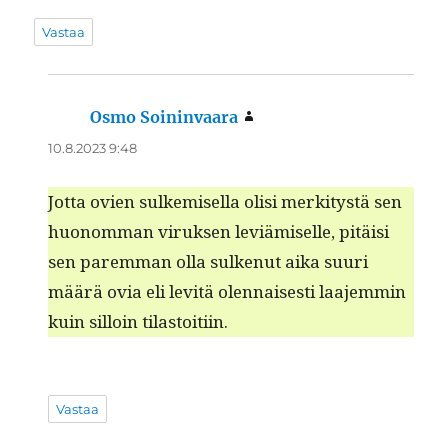
Vastaa
Osmo Soininvaara
sanoo:
10.8.2023 9:48
Jot­ta ovien sulkemisel­la olisi merk­i­tys­tä sen
huonom­man viruk­sen lev­iämiselle, pitäisi
sen parem­man olla sulkenut aika suuri
määrä ovia eli lev­itä olen­nais­es­ti laa­jem­min
kuin sil­loin tilastoitiin.
Vastaa