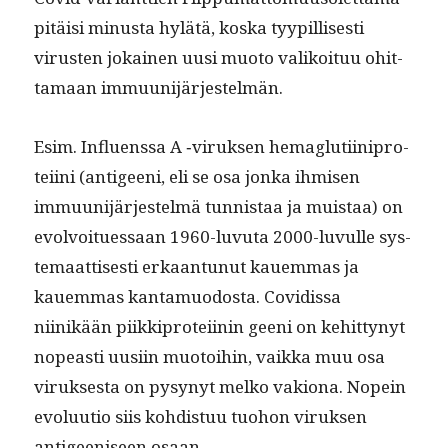
pitäisi minus­ta hylätä, kos­ka tyyp­il­lis­es­ti
virusten jokainen uusi muo­to valikoituu ohit­
ta­maan immuunijärjestelmän.
Esim. Influ­enssa A ‑viruk­sen hemaglu­ti­inipro­
tei­i­ni (antigeeni, eli se osa jon­ka ihmisen
immuu­ni­jär­jestelmä tun­nistaa ja muis­taa) on
evolvoitues­saan 1960-luvu­ta 2000-luvulle sys­
temaat­tis­es­ti erkaan­tunut kauem­mas ja
kauem­mas kan­ta­muo­dos­ta. Covidis­sa
niinikään piikkipro­tei­inin geeni on kehit­tynyt
nopeasti uusi­in muo­toi­hin, vaik­ka muu osa
viruk­ses­ta on pysynyt melko vakiona. Nopein
evoluu­tio siis kohdis­tuu tuo­hon viruk­sen
antigeeniseen osaan.