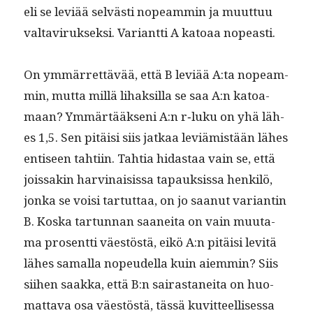
eli se lev­iää selvästi nopeam­min ja muut­tuu
val­taviruk­sek­si. Vari­ant­ti A katoaa nopeasti.
On ymmär­ret­tävää, että B lev­iää A:ta nopeam­
min, mut­ta mil­lä lihak­sil­la se saa A:n katoa­
maan? Ymmärtääk­seni A:n r‑luku on yhä läh­
es 1,5. Sen pitäisi siis jatkaa lev­iämistään läh­es
entiseen tahti­in. Tah­tia hidas­taa vain se, että
jois­sakin harv­inai­sis­sa tapauk­sis­sa henkilö,
jon­ka se voisi tar­tut­taa, on jo saanut vari­antin
B. Kos­ka tar­tun­nan saanei­ta on vain muu­ta­
ma pros­ent­ti väestöstä, eikö A:n pitäisi lev­itä
läh­es samal­la nopeudel­la kuin aiem­min? Siis
siihen saak­ka, että B:n sairas­tanei­ta on huo­
mat­ta­va osa väestöstä, tässä kuvit­teel­lises­sa