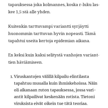
tapauk­ses­sa joka kol­mannes, kos­ka r‑luku las­
kee 1,5:stä alle yhden.
Kuitenkin tart­tuvampi vari­ant­ti syr­jäyt­ti
huonom­min tart­tuvan hyvin nopeasti. Tämä
tapah­tui usei­ta ker­to­ja epi­demi­an aikana.
En kek­si kuin kak­si seli­tys­tä van­ho­jen vari­ant­
tien häviämiseen.
Viruskan­to­jen välil­lä kil­pailu elin­ti­las­ta
tapah­tuu muual­la kuin ihmiske­hois­sa. Näin
oli aikanaan ruton tapauk­ses­sa, jos­sa vari­
antit kil­paili­vat keskenään rotista. Tietoni
viruk­sista eivät oikein tue tätä teo­ri­aa.