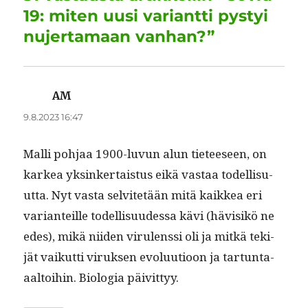
o
n
p
m
19: miten uusi variantti pystyi
k
nujertamaan vanhan?”
AM
sanoo:
9.8.2023 16:47
Malli poh­jaa 1900-luvun alun tieteeseen, on
karkea yksinker­tais­tus eikä vas­taa todel­lisu­
ut­ta. Nyt vas­ta selvitetään mitä kaikkea eri
vari­anteille todel­lisu­udessa kävi (hävisikö ne
edes), mikä niiden vir­u­lenssi oli ja mitkä tek­i­
jät vaikut­ti viruk­sen evoluu­tioon ja tar­tun­ta-
aal­toi­hin. Biolo­gia päivittyy.