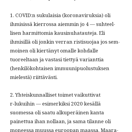
1. COVID:n suku­laisia (koron­aviruk­sia) oli
ihmi­sis­sä kier­rossa aiem­min jo 4 — suh­teel­
lisen har­mit­to­mia kaus­in­uhataute­ja. Eli
ihmisil­lä oli jonkin ver­ran ris­tisuo­jaa jos sem­
moinen oli kiertänyt oma­lle kohdalle
tuoreeltaan ja vas­tasi tiet­tyä vari­ant­tia
(henkilöko­htaisen immuu­nipuo­lus­tuk­sen
mielestä) riittävästi.
2. Yhteiskun­nal­liset toimet vaikut­ti­vat
r‑lukuihin — esimerkik­si 2020 kesäl­lä
suomes­sa oli saatu alku­peräi­nen kan­ta
painet­tua ihan nol­laan, ja sama tilanne oli
mon­eessa muus­sa euroopan maas­sa. Maara­