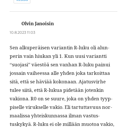
Olvin Janoisin
sanoo:
10.8.2023 11:03
Sen alku­peräisen vari­antin R‑luku oli alun­
perin vain hiukan yli 1. Kun uusi vari­ant­ti
“suo­jasi” väestöä sen van­han R‑luku painui
jos­sain vai­heessa alle yhden joka tarkoit­taa
sitä, että se häviää kokon­aan. Aja­tusvirhe
tulee siitä, että R‑lukua pide­tään jotenkin
vakiona. R0 on se suure, joka on yhden tyyp­
piselle viruk­selle vakio. Eli tar­tut­tavu­us nor­
maalis­sa yhteiskun­nas­sa ilman vas­tus­
tuskykyä. R‑luku ei ole mil­lään muo­toa vakio,