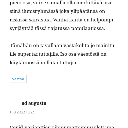
pieni osa, voi se samal­la olla merkit­tävä osa
siinä ihmis­ryh­mässä joka ylipäätän­sä on
riskissä sairas­tua. Van­ha kan­ta on helpom­pi
syr­jäyt­tää tässä raja­tus­sa populaatiossa.
Tämähän on taval­laan vas­tako­h­ta jo maini­tu­
ille super­tar­tut­ta­jille. Iso osa väestöstä on
käytän­nössä nollatartuttajia.
Vastaa
ad augusta
sanoo:
11.8.2023 15:23
Covid-vari­ant­tien riip­pumat­to­muu­so­let­ta­ma