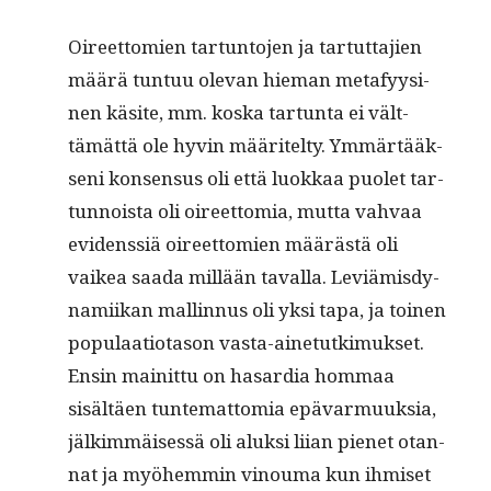
Oireet­tomien tar­tun­to­jen ja tar­tut­ta­jien
määrä tun­tuu ole­van hie­man metafyysi­
nen käsite, mm. kos­ka tar­tun­ta ei vält­
tämät­tä ole hyvin määritel­ty. Ymmärtääk­
seni kon­sen­sus oli että luokkaa puo­let tar­
tun­noista oli oireet­to­mia, mut­ta vah­vaa
evi­denssiä oireet­tomien määrästä oli
vaikea saa­da mil­lään taval­la. Lev­iämis­dy­
nami­ikan mallinnus oli yksi tapa, ja toinen
pop­u­laa­tio­ta­son vas­ta-aine­tutkimuk­set.
Ensin mainit­tu on hasar­dia hom­maa
sisältäen tun­tem­at­to­mia epä­var­muuk­sia,
jälkim­mäisessä oli aluk­si liian pienet otan­
nat ja myöhem­min vinouma kun ihmiset