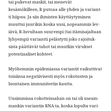
tai puke­vat mask­it, tai menevät
kesämökilleen, R putoaa alle yhden ja vari­ant­
ti hiipuu. Ja siis ihmis­ten käyt­täy­tymi­nen
muut­tui juurikin kos­ka uusi, nopeam­min lev­
iävä, R‑luvultaan suurem­pi (tai itämisa­jal­taan
lyhyem­pi) vari­ant­ti pelästyt­ti joko rajoituk­
sista päät­tävät tahot tai muutkin viruk­set
poten­ti­aaliset kohteet.
Myöhem­min epi­demi­as­sa vari­antit vaikut­ti­vat
toisi­in­sa negati­ivis­es­ti myös roko­tusten ja
luon­taisen immu­ni­teetin kautta.
Uusim­mis­sa rokot­teis­sa­han on tai oli use­am­
mankin vari­antin RNA:ta, kos­ka lop­ul­ta vari­