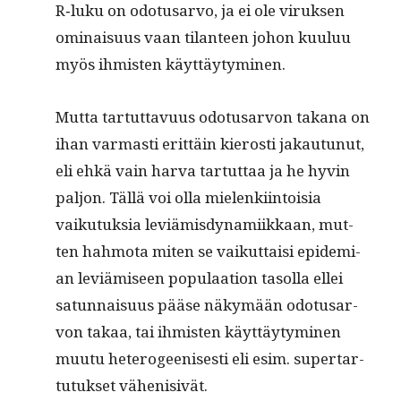
R‑luku on odotusar­vo, ja ei ole viruk­sen
omi­naisu­us vaan tilanteen johon kuu­luu
myös ihmis­ten käyttäytyminen.
Mut­ta tar­tut­tavu­us odotusar­von takana on
ihan var­masti erit­täin kierosti jakau­tunut,
eli ehkä vain har­va tar­tut­taa ja he hyvin
paljon. Täl­lä voi olla mie­lenki­in­toisia
vaiku­tuk­sia lev­iämis­dy­nami­ikkaan, mut­
ten hah­mo­ta miten se vaikut­taisi epi­demi­
an lev­iämiseen pop­u­laa­tion tasol­la ellei
sat­un­naisu­us pääse näkymään odotusar­
von takaa, tai ihmis­ten käyt­täy­tymi­nen
muu­tu het­ero­geenis­es­ti eli esim. super­tar­
tu­tuk­set vähenisivät.