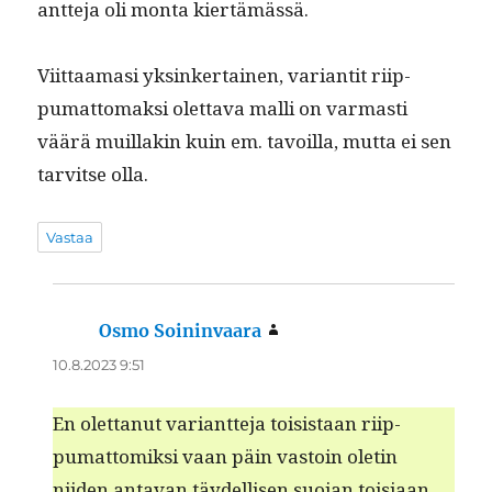
ant­te­ja oli mon­ta kiertämässä.
Viit­taa­masi yksinker­tainen, vari­antit riip­
pumat­tomak­si olet­ta­va malli on var­masti
väärä muil­lakin kuin em. tavoil­la, mut­ta ei sen
tarvitse olla.
Vastaa
Osmo Soininvaara
sanoo:
10.8.2023 9:51
En olet­tanut vari­ant­te­ja toi­sis­taan riip­
pumat­tomik­si vaan päin vas­toin oletin
niiden anta­van täy­del­lisen suo­jan toisi­aan