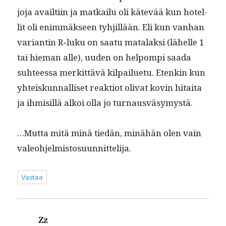
jo­ja availti­in ja matkailu oli kätevää kun hotel­
lit oli enim­mäk­seen tyhjil­lään. Eli kun van­han
vari­antin R‑luku on saatu mata­lak­si (lähelle 1
tai hie­man alle), uuden on helpom­pi saa­da
suh­teessa merkit­tävä kil­pailue­tu. Etenkin kun
yhteiskun­nal­liset reak­tiot oli­vat kovin hitai­ta
ja ihmisil­lä alkoi olla jo turnausväsymystä.
…Mut­ta mitä minä tiedän, minähän olen vain
valeohjelmistosuunnittelija.
Vastaa
Zz
sanoo: