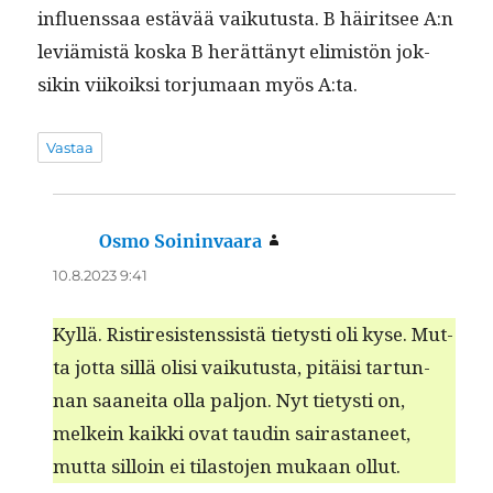
influ­enssaa estävää vaiku­tus­ta. B häir­it­see A:n
lev­iämistä kos­ka B herät­tänyt elim­istön jok­
sikin viikoik­si tor­ju­maan myös A:ta.
Vastaa
Osmo Soininvaara
sanoo:
10.8.2023 9:41
Kyl­lä. Ris­tire­sistenssistä tietysti oli kyse. Mut­
ta jot­ta sil­lä olisi vaiku­tus­ta, pitäisi tar­tun­
nan saanei­ta olla paljon. Nyt tietysti on,
melkein kaik­ki ovat taudin sairas­ta­neet,
mut­ta sil­loin ei tilas­to­jen mukaan ollut.