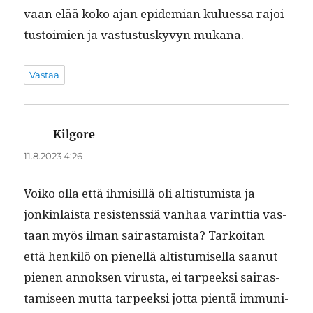
vaan elää koko ajan epi­demi­an kulues­sa rajoi­
tus­toimien ja vas­tus­tuskyvyn mukana.
Vastaa
Kilgore
sanoo:
11.8.2023 4:26
Voiko olla että ihmisil­lä oli altistu­mista ja
jonkin­laista resistenssiä van­haa var­int­tia vas­
taan myös ilman sairas­tamista? Tarkoi­tan
että henkilö on pienel­lä altistu­misel­la saanut
pienen annok­sen virus­ta, ei tarpeek­si sairas­
tamiseen mut­ta tarpeek­si jot­ta pien­tä immu­ni­