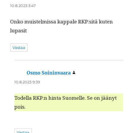
10.8.2023 3:47
Onko muis­telmis­sa kap­pale RKP:sitä kuten
lupasit
Vastaa
Osmo Soininvaara
sanoo:
10.8.2023 9:39
Todel­la RKP:n hin­ta Suomelle. Se on jäänyt
pois.
Vastaa