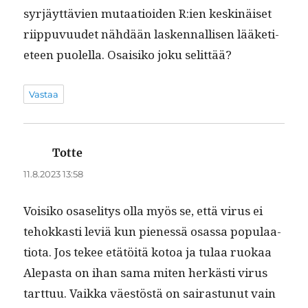
syr­jäyt­tävien mutaa­tioiden R:ien keskinäiset
riip­pu­vu­udet nähdään lasken­nal­lisen lääketi­
eteen puolel­la. Osaisiko joku selittää?
Vastaa
Totte
sanoo:
11.8.2023 13:58
Voisiko osaseli­tys olla myös se, että virus ei
tehokkasti lev­iä kun pienessä osas­sa pop­u­laa­
tio­ta. Jos tekee etätöitä kotoa ja tulaa ruokaa
Alepas­ta on ihan sama miten herkästi virus
tart­tuu. Vaik­ka väestöstä on sairas­tunut vain