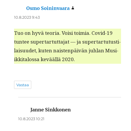
Osmo Soininvaara
sanoo:
10.8.2023 9:43
Tuo on hyvä teo­ria. Voisi toimia. Covid-19
tun­tee super­tar­tut­ta­jat — ja super­tar­tu­tusti­
laisu­udet, kuten nais­ten­päivän juh­lan Musi­
ikki­talos­sa kevääl­lä 2020.
Vastaa
Janne Sinkkonen
sanoo:
10.8.2023 10:21