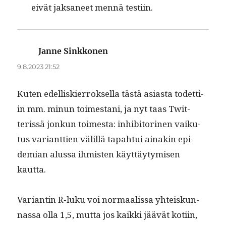
eivät jak­sa­neet men­nä testiin.
Janne Sinkkonen
sanoo:
9.8.2023 21:52
Kuten edel­liskier­roksel­la tästä asi­as­ta todet­ti­
in mm. min­un toimes­tani, ja nyt taas Twit­
teris­sä jonkun toimes­ta: inhibitori­nen vaiku­
tus vari­ant­tien välil­lä tapah­tui ainakin epi­
demi­an alus­sa ihmis­ten käyt­täy­tymisen
kautta.
Vari­antin R‑luku voi nor­maalis­sa yhteiskun­
nas­sa olla 1,5, mut­ta jos kaik­ki jäävät koti­in,