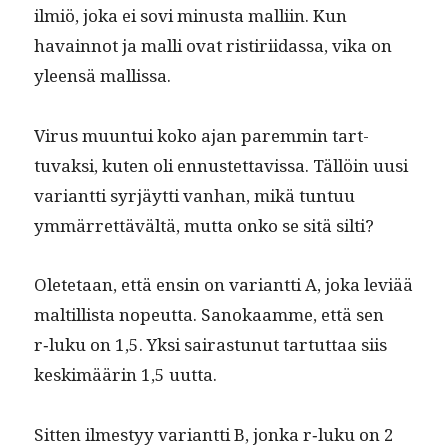
ilmiö, joka ei sovi minus­ta malli­in. Kun
havain­not ja malli ovat ris­tiri­idas­sa, vika on
yleen­sä mallissa.
Virus muun­tui koko ajan parem­min tart­
tuvak­si, kuten oli ennustet­tavis­sa. Täl­löin uusi
vari­ant­ti syr­jäyt­ti van­han, mikä tun­tuu
ymmär­ret­tävältä, mut­ta onko se sitä silti?
Olete­taan, että ensin on vari­ant­ti A, joka lev­iää
maltil­lista nopeut­ta. Sanokaamme, että sen
r‑luku on 1,5. Yksi sairas­tunut tar­tut­taa siis
keskimäärin 1,5 uutta.
Sit­ten ilmestyy vari­ant­ti B, jon­ka r‑luku on 2