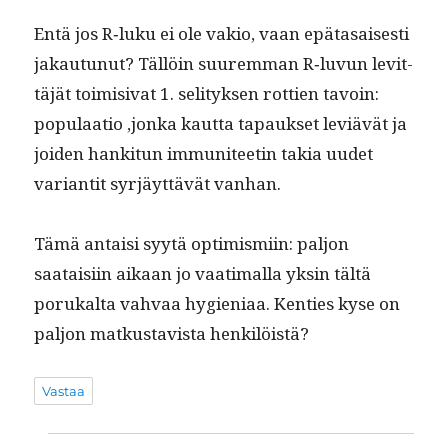
Entä jos R‑luku ei ole vakio, vaan epä­ta­sais­es­ti
jakau­tunut? Täl­löin suurem­man R‑luvun levit­
täjät toimi­si­vat 1. seli­tyk­sen rot­tien tavoin:
pop­u­laa­tio ‚jon­ka kaut­ta tapauk­set lev­iävät ja
joiden han­ki­tun immu­ni­teetin takia uudet
vari­antit syr­jäyt­tävät vanhan.
Tämä antaisi syytä opti­mis­mi­in: paljon
saataisi­in aikaan jo vaa­ti­mal­la yksin tältä
porukalta vah­vaa hygien­i­aa. Ken­ties kyse on
paljon matkus­tavista henkilöistä?
Vastaa