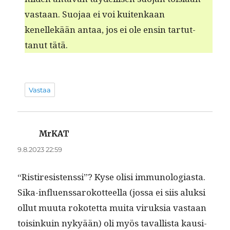
vas­taan. Suo­jaa ei voi kuitenkaan
kenellekään antaa, jos ei ole ensin tar­tut­
tanut tätä.
Vastaa
MrKAT
sanoo:
9.8.2023 22:59
“Ris­tire­sistenssi”? Kyse olisi immunologiasta.
Sika-influ­enssarokot­teel­la (jos­sa ei siis aluk­si
ollut muu­ta rokotet­ta mui­ta viruk­sia vas­taan
toisinkuin nykyään) oli myös taval­lista kausi-