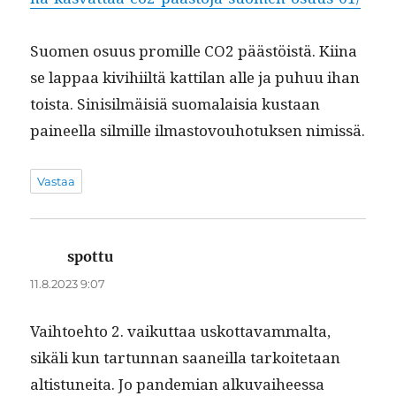
Suomen osu­us promille CO2 päästöistä. Kiina
se lap­paa kivi­hi­iltä kat­ti­lan alle ja puhuu ihan
toista. Sin­isilmäisiä suo­ma­laisia kus­taan
paineel­la silmille ilmas­tovouho­tuk­sen nimissä.
Vastaa
spottu
sanoo:
11.8.2023 9:07
Vai­h­toe­hto 2. vaikut­taa uskot­tavam­mal­ta,
sikäli kun tar­tun­nan saaneil­la tarkoite­taan
altistunei­ta. Jo pan­demi­an alku­vai­heessa