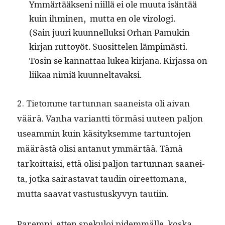
Ymmärtääk­seni niil­lä ei ole muu­ta isän­tää
kuin ihmi­nen, mut­ta en ole virologi.
(Sain juuri kuun­nel­luk­si Orhan Pamukin
kir­jan rut­toyöt. Suosit­te­len lämpimästi.
Tosin se kan­nat­taa lukea kir­jana. Kir­jas­sa on
liikaa nim­iä kuunneltavaksi.
2. Tietomme tar­tun­nan saaneista oli aivan
väärä. Van­ha vari­ant­ti tör­mäsi uuteen paljon
use­am­min kuin käsi­tyk­semme tar­tun­to­jen
määrästä olisi antanut ymmärtää. Tämä
tarkoit­taisi, että olisi paljon tar­tun­nan saanei­
ta, jot­ka sairas­ta­vat taudin oireet­tomana,
mut­ta saa­vat vas­tus­tuskyvyn tautiin.
Parem­pi, etten speku­loi pidem­mälle, kos­ka