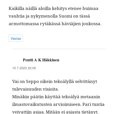
Kaikil­la näil­lä aloil­la kehi­tys ete­nee huimaa
vauh­tia ja nyky­menol­la Suo­mi on tässä
armot­tomas­sa rytäkässä häviäjien joukossa.
Vastaa
Pentti A K Häkkinen
sanoo:
15.7.2023 22:05
Vai on Sep­po oikein tekoä­lyl­lä selvit­tänyt
tule­vaisu­u­den visioita.
Minäkin päätin käyt­tää tekoä­lyä metaanin
ilmas­to­vaiku­tusten arvioimiseen. Pari tun­tia
vei­vat­ti­in asi­aa. Mitään ei asi­as­ta tietänyt.