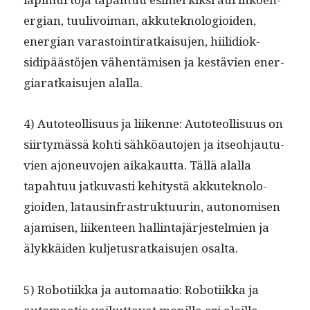
er­gian, tuulivoiman, akkute­knolo­gioiden,
ener­gian varas­toin­ti­ratkaisu­jen, hiilid­iok­
sidipäästö­jen vähen­tämisen ja kestävien ener­
gia­ratkaisu­jen alalla.
4) Auto­te­ol­lisu­us ja liikenne: Auto­te­ol­lisu­us on
siir­tymässä kohti sähköau­to­jen ja itseo­h­jau­tu­
vien ajoneu­vo­jen aikakaut­ta. Täl­lä alal­la
tapah­tuu jatku­vasti kehi­tys­tä akkute­knolo­
gioiden, lataus­in­fra­struk­tu­urin, autonomisen
ajamisen, liiken­teen hallinta­jär­jestelmien ja
älykkäi­den kul­je­tus­ratkaisu­jen osalta.
5) Roboti­ik­ka ja automaa­tio: Roboti­ik­ka ja