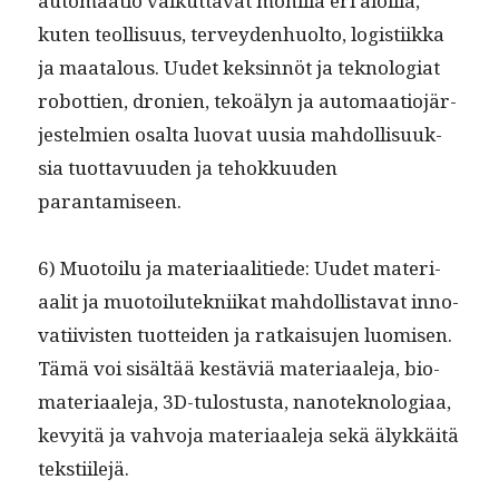
automaa­tio vaikut­ta­vat monil­la eri aloil­la,
kuten teol­lisu­us, ter­vey­den­huolto, logis­ti­ik­ka
ja maat­alous. Uudet keksin­nöt ja teknolo­giat
robot­tien, dronien, tekoä­lyn ja automaa­tio­jär­
jestelmien osalta luo­vat uusia mah­dol­lisuuk­
sia tuot­tavu­u­den ja tehokku­u­den
parantamiseen.
6) Muo­toilu ja mate­ri­aal­i­tiede: Uudet mate­ri­
aalit ja muo­toilutekni­ikat mah­dol­lis­ta­vat inno­
vati­ivis­ten tuot­tei­den ja ratkaisu­jen luomisen.
Tämä voi sisältää kestäviä mate­ri­aale­ja, bio­
ma­te­ri­aale­ja, 3D-tulostus­ta, nan­ote­knolo­giaa,
kevy­itä ja vahvo­ja mate­ri­aale­ja sekä älykkäitä
tekstiilejä.