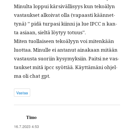
Min­ul­ta lop­pui kär­siväl­lisyys kun tekoä­lyn
vas­tauk­set alkoi­vat olla (vapaasti kään­net­
tynä) ” pidä tur­pasi kiin­ni ja lue IPCC n kan­
ta asi­aan, sieltä löy­tyy totuus”.
Miten tuol­laiseen tekoä­lyyn voi mitenkään
luot­taa. Min­ulle ei antanut ainakaan mitään
vas­taus­ta suori­in kysymyk­si­in. Pait­si ne vas­
tauk­set mitä ipcc syöt­tää. Käyt­tämäni ohjel­
ma oli chat gpt.
Vastaa
Timo
sanoo:
16.7.2023 4:53