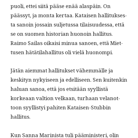
puoli, ettei siitä pääse enää alaspäin. On
päässyt, ja mon­ta ker­taa. Kataisen hal­li­tuk­ses­
ta sanoin jos­sain sul­je­tus­sa tilaisu­udessa, että
se on suomen his­to­ri­an huonoin hal­li­tus.
Raimo Sailas oikaisi min­ua sanoen, että Miet­
tusen hätäti­la­hal­li­tus oli vielä huonompi.
Jätän aiem­mat hal­li­tuk­set vähem­mälle ja
keski­tyn nykyiseen ja edel­liseen. Sen kuitenkin
halu­an sanoa, että jos etsitään syyl­listä
korkeaan val­tion velka­an, turhaan velan­ot­
toon syyl­listyi pahiten Kataisen-Stub­bin
hallitus.
Kun San­na Marin­ista tuli päämin­is­teri, olin