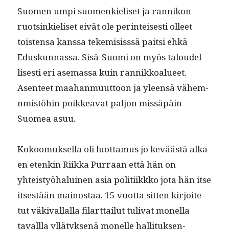
Suomen umpi suomenkieliset ja ran­nikon
ruotsinkieliset eivät ole per­in­teis­es­ti olleet
tois­t­en­sa kanssa tekemi­sisssä pait­si ehkä
Eduskun­nas­sa. Sisä-Suo­mi on myös taloudel­
lis­es­ti eri ase­mas­sa kuin ran­nikkoalueet.
Asen­teet maa­han­muut­toon ja yleen­sä vähem­
n­mistöhin poikkea­vat paljon mis­säpäin
Suomea asuu.
Kokoomuk­sel­la oli luot­ta­mus jo keväästä alka­
en etenkin Riik­ka Purraan että hän on
yhteistyöhaluinen asia poli­ti­ikkko jota hän itse
itses­tään main­os­taa. 15 vuot­ta sit­ten kir­joite­
tut väki­val­lal­la filart­tailut tuli­vat monel­la
taval­l­la yllä­tyk­senä mon­elle hal­li­tuk­sen­