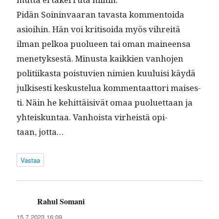
Pidän Soin­in­vaaran tavas­ta kom­men­toi­da
asioi­hin. Hän voi kri­ti­soi­da myös vihre­itä
ilman pelkoa puolueen tai oman maineen­sa
mene­tyk­ses­tä. Minus­ta kaikkien van­ho­jen
poli­ti­ikas­ta pois­tu­vien nimien kuu­luisi käy­dä
julkises­ti keskustelua kom­men­taat­tori mais­es­
ti. Näin he kehit­täi­sivät omaa puoluet­taan ja
yhteiskun­taa. Van­hoista virheistä opi­
taan, jotta…
Vastaa
Rahul Somani
sanoo:
15.7.2023 16:09