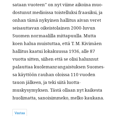
sataan vuo­teen” on nyt viime aikoina muo­
dos­tunut mediois­sa tois­tel­luk­si fraasik­si, ja
onhan tämä nykyi­nen hal­li­tus aivan veret
seisaut­ta­van oikeis­to­lainen 2000-luvun
Suomen nor­maalil­la mit­ta­pu­ul­la. Mut­ta
koen halua muis­tut­taa, että T. M. Kivimäen
hal­li­tus kaa­tui lokaku­us­sa 1936, alle 87
vuot­ta sit­ten, siihen että se olisi halun­nut
palaut­taa kuole­man­ran­gais­tuk­sen Suomes­
sa käyt­töön rauhan olois­sa 110 vuo­den
tauon jäl­keen, ja teki siitä luot­ta­
muskysymyk­sen. Tästä ollaan nyt kaikesta
huoli­mat­ta, sanois­im­meko, melko kaukana.
Vastaa