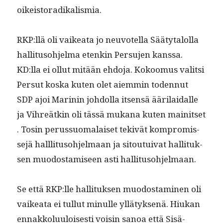
oikeistoradikalismia.
RKP:llä oli vaikea­ta jo neu­votel­la Sää­ty­talol­la
hal­li­tu­so­hjel­ma etenkin Per­su­jen kanssa.
KD:lla ei ollut mitään ehdo­ja. Kokoomus val­it­si
Per­sut kos­ka kuten olet aiem­min toden­nut
SDP ajoi Marinin johdol­la itsen­sä ääri­laidalle
ja Vihreätkin oli tässä mukana kuten mainit­set
. Tosin perus­suo­ma­laiset tekivät kom­pro­mis­
se­jä hal­l­li­tu­so­hjel­maan ja sitou­tu­i­v­at hal­li­tuk­
sen muo­dostamiseen asti hallitusohjelmaan.
Se että RKP:lle hal­li­tuk­sen muo­dost­a­mi­nen oli
vaikea­ta ei tul­lut min­ulle yllä­tyk­senä. Hiukan
ennakkolu­u­lois­es­ti voisin sanoa että Sisä-