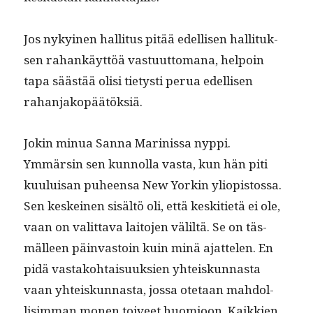
Jos nykyi­nen hal­li­tus pitää edel­lisen hal­li­tuk­
sen rahankäyt­töä vas­tu­ut­tomana, helpoin
tapa säästää olisi tietysti perua edel­lisen
rahanjakopäätöksiä.
Jokin min­ua San­na Marinis­sa nyppi.
Ymmärsin sen kun­nol­la vas­ta, kun hän piti
kuu­luisan puheen­sa New Yorkin yliopis­tossa.
Sen keskeinen sisältö oli, että keski­ti­etä ei ole,
vaan on valit­ta­va laito­jen väliltä. Se on täs­
mälleen päin­vas­toin kuin minä ajat­te­len. En
pidä vas­tako­htaisuuk­sien yhteiskun­nas­ta
vaan yhteiskun­nas­ta, jos­sa ote­taan mah­dol­
lisim­man mon­en toiveet huomioon. Kaikkien