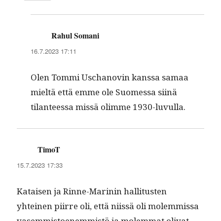
Rahul Somani
sanoo:
16.7.2023 17:11
Olen Tom­mi Uschanovin kanssa samaa
mieltä että emme ole Suomes­sa siinä
tilanteessa mis­sä olimme 1930-luvulla.
TimoT
sanoo:
15.7.2023 17:33
Kataisen ja Rinne-Marinin hal­li­tusten
yhteinen piirre oli, että niis­sä oli molem­mis­sa
vasem­mis­toen­em­mistö ja molem­mat oli­vat