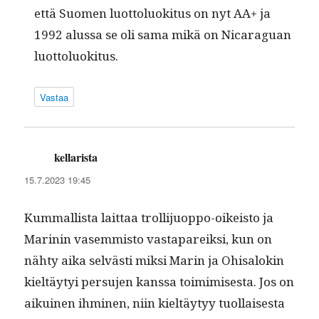
että Suomen luot­tolu­ok­i­tus on nyt AA+ ja
1992 alus­sa se oli sama mikä on Nicaraguan
luottoluokitus.
Vastaa
kellarista
sanoo:
15.7.2023 19:45
Kum­mallista lait­taa trol­li­juop­po-oikeis­to ja
Marinin vasem­mis­to vastapareik­si, kun on
nähty aika selvästi mik­si Marin ja Ohisa­lokin
kieltäy­tyi per­su­jen kanssa toim­imis­es­ta. Jos on
aikuinen ihmi­nen, niin kieltäy­tyy tuol­lais­es­ta