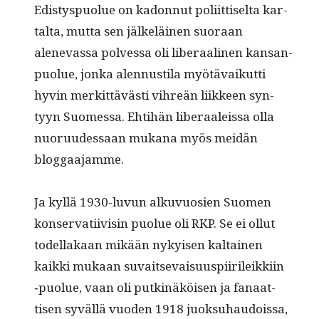
Edis­tyspuolue on kadon­nut poli­it­tiselta kar­
tal­ta, mut­ta sen jälkeläi­nen suo­raan
alenevas­sa polves­sa oli lib­er­aa­li­nen kansan­
puolue, jon­ka alen­nusti­la myötä­vaikut­ti
hyvin merkit­tävästi vihreän liik­keen syn­
tyyn Suomes­sa. Ehti­hän lib­er­aaleis­sa olla
nuoru­udessaan mukana myös mei­dän
bloggaajamme.
Ja kyl­lä 1930-luvun alku­vu­osien Suomen
kon­ser­vati­ivisin puolue oli RKP. Se ei ollut
todel­lakaan mikään nykyisen kaltainen
kaik­ki mukaan suvait­se­vaisu­us­pi­ir­ileikki­in
‑puolue, vaan oli putk­inäköisen ja fanaat­
tisen syväl­lä vuo­den 1918 juok­suhau­dois­sa,