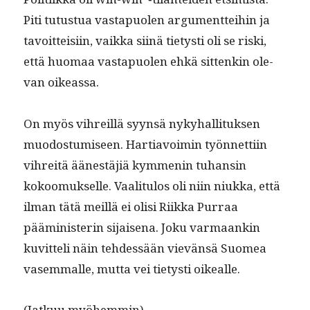
Piti tutus­tua vastapuolen argu­ment­tei­hin ja
tavoit­teisi­in, vaik­ka siinä tietysti oli se ris­ki,
että huo­maa vastapuolen ehkä sit­tenkin ole­
van oikeassa.
On myös vihreil­lä syyn­sä nyky­hal­li­tuk­sen
muo­dos­tu­miseen. Har­ti­avoimin työn­net­ti­in
vihre­itä äänestäjiä kym­menin tuhansin
kokoomuk­selle. Vaal­i­t­u­los oli niin niuk­ka, että
ilman tätä meil­lä ei olisi Riik­ka Purraa
päämin­is­terin sijaise­na. Joku var­maankin
kuvit­teli näin tehdessään vievän­sä Suomea
vasem­malle, mut­ta vei tietysti oikealle.
(Jatkuu myöhem­min)