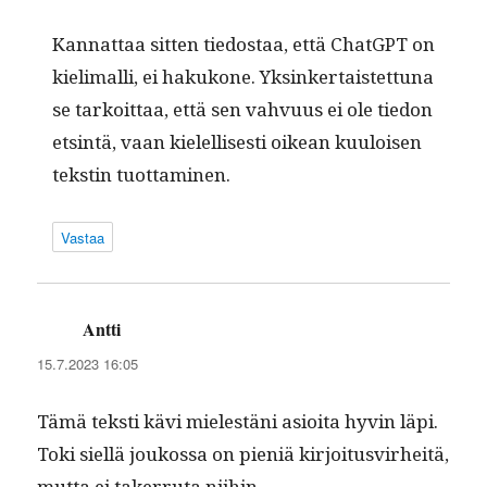
Kan­nat­taa sit­ten tiedostaa, että Chat­G­PT on
kie­li­malli, ei hakukone. Yksinker­tais­tet­tuna
se tarkoit­taa, että sen vahvu­us ei ole tiedon
etsin­tä, vaan kielel­lis­es­ti oikean kuu­loisen
tek­stin tuottaminen.
Vastaa
Antti
sanoo:
15.7.2023 16:05
Tämä tek­sti kävi mielestäni asioi­ta hyvin läpi.
Toki siel­lä joukos­sa on pieniä kir­joi­tusvirheitä,
mut­ta ei tak­er­ru­ta niihin.