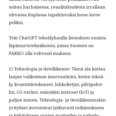
soituu harhaises­sa, reaal­i­taloud­es­ta irral­laan
olevas­sa kuplas­sa tapah­tu­vak­si loose-loose
peliksi.
Tein Chat­G­PT tekoä­ly­haulla lis­tauk­sen uusista
läpimur­totekni­ikoista, jois­sa Suomen on
PAKKO olla vah­vasti mukana:
1) Teknolo­gia ja tietoli­ikenne: Tämä ala kat­taa
laa­jan valikoiman inno­vaa­tioi­ta, kuten tekoä­
ly, kvant­ti­ti­etokoneet, lohkoketjut, pil­vipalve­
lut, 5G-verkot, esinei­den inter­net (IoT) ja
paljon muu­ta. Teknolo­gia- ja tietoli­iken­nealan
yri­tyk­set investoi­vat jatku­vasti tutkimuk­seen
ja kehi­tyk­seen uusien tuot­tei­den ja palvelu­