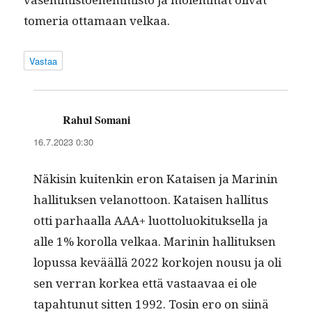
tome­ria otta­maan velkaa.
Vastaa
Rahul Somani
sanoo:
16.7.2023 0:30
Näk­isin kuitenkin eron Kataisen ja Marinin
hal­li­tuk­sen velan­ot­toon. Kataisen hal­li­tus
otti parhaal­la AAA+ luot­tolu­ok­i­tuk­sel­la ja
alle 1% korol­la velkaa. Marinin hal­li­tuk­sen
lopus­sa kevääl­lä 2022 korko­jen nousu ja oli
sen ver­ran korkea että vas­taavaa ei ole
tapah­tunut sit­ten 1992. Tosin ero on siinä