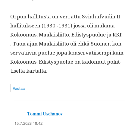
Orpon hal­li­tus­ta on ver­rat­tu Svin­hufvudin II
hal­li­tuk­seen (1930 ‑1931) jos­sa oli mukana
Kokoomus, Maalais­li­it­to, Edis­tyspuolue ja RKP
. Tuon ajan Maalais­li­it­to oli ehkä Suomen kon­
ser­vati­ivin puolue jopa kon­ser­vati­isem­pi kuin
Kokoomus. Edis­tyspuolue on kadon­nut poli­it­
tiselta kartalta.
Vastaa
Tommi Uschanov
sanoo:
15.7.2023 18:42