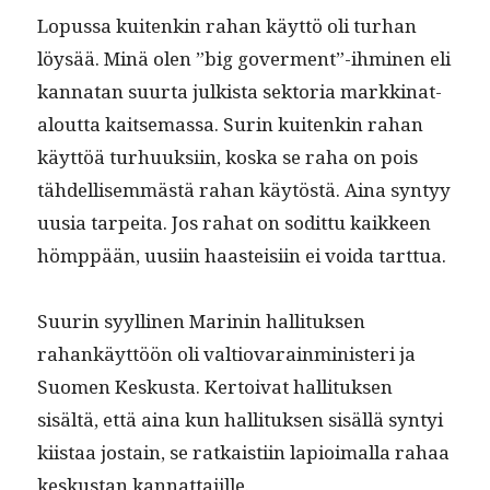
Lopus­sa kuitenkin rahan käyt­tö oli turhan
löysää. Minä olen ”big goverment”-ihminen eli
kan­natan suur­ta julk­ista sek­to­ria markki­na­t­
alout­ta kait­se­mas­sa. Surin kuitenkin rahan
käyt­töä turhuuk­si­in, kos­ka se raha on pois
tähdel­lisem­mästä rahan käytöstä. Aina syn­tyy
uusia tarpei­ta. Jos rahat on sodit­tu kaik­keen
hömp­pään, uusi­in haasteisi­in ei voi­da tarttua.
Suurin syylli­nen Marinin hal­li­tuk­sen
rahankäyt­töön oli val­tio­varain­min­is­teri ja
Suomen Keskus­ta. Ker­toi­vat hal­li­tuk­sen
sisältä, että aina kun hal­li­tuk­sen sisäl­lä syn­tyi
kiis­taa jostain, se ratkaisti­in lapi­oimal­la rahaa
keskus­tan kannattajille.