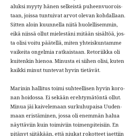
aluk­si myy­ty hänen selkeistä puheen­vuorois­
taan, jois­sa tun­tu­i­v­at arvot ole­van kohdal­laan.
Sit­ten aloin kuun­nel­la niitä huolel­lisem­min,
eikä niis­sä ollut mielestäni mitään sisältöä, jos­
ta olisi voitu päätel­lä, miten yhteiskun­tamme
vaikei­ta ongelmia ratkaistaan. Retori­ik­ka oli
kuitenkin hienoa. Minus­ta ei siihen olisi, kuten
kaik­ki min­ut tun­te­vat hyvin tietävät.
Marinin hal­li­tus toi­mi suh­teel­lisen hyvin koro­
nan hoi­dos­sa. Ei sekään ere­htymätön­tä ollut.
Min­ua jäi kaivele­maan surkuhu­paisa Uuden­
maan eristämi­nen, jos­sa oli enem­män halua
näyt­tävi­in kuin toimivi­in toimen­piteisi­in. En
pitänyt siitäkään, että niukat rokot­teet jaet­ti­in