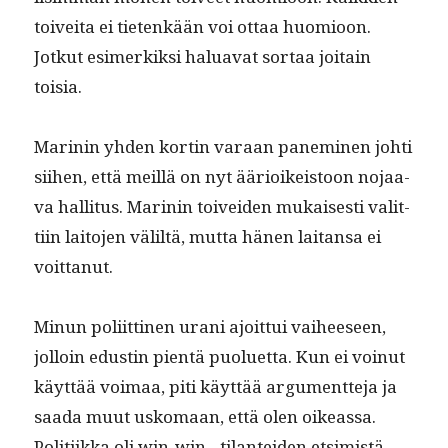
toivei­ta ei tietenkään voi ottaa huomioon.
Jotkut esimerkik­si halu­a­vat sor­taa joitain
toisia.
Marinin yhden kortin varaan pane­m­i­nen johti
siihen, että meil­lä on nyt ääri­oikeis­toon nojaa­
va hal­li­tus. Marinin toivei­den mukaises­ti valit­
ti­in laito­jen väliltä, mut­ta hänen lai­tansa ei
voittanut.
Min­un poli­it­ti­nen urani ajoit­tui vai­heeseen,
jol­loin edustin pien­tä puoluet­ta. Kun ei voin­ut
käyt­tää voimaa, piti käyt­tää argu­ment­te­ja ja
saa­da muut usko­maan, että olen oike­as­sa.
Poli­ti­ik­ka oli win-win ‑tilantei­den etsimistä.