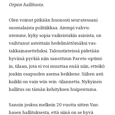
Orpon hallitusta.
Olen voin­ut pitkään huonos­ti seu­rates­sani
suo­ma­laista poli­ti­ikkaa. Aiem­pi vahvu­
utemme, kyky sopia vaikeis­takin asioista, on
vai­h­tunut asteit­tain hedelmät­tömäk­si vas­
takkainaset­teluk­si. Talousti­eteis­sä pide­tään
hyvänä pyrk­iä niin san­ot­tuun Pare­to-opti­mi­
in, tilaan, jota ei voi muut­taa enää niin, etteikö
jonkin osa­puolen ase­ma heikkene. Siihen asti
kaik­ki on vain win-win ‑tilan­net­ta. Nykyi­nen
hal­li­tus on tämän kehi­tyk­sen huipentuma.
Sanoin joskus melkein 20 vuot­ta sit­ten Van­
hasen hal­li­tuk­ses­ta, että siinä on se hyvä