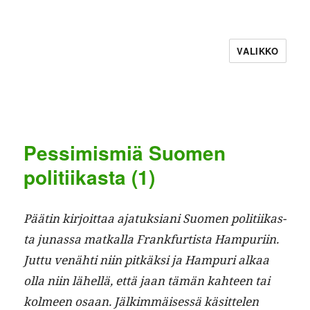
VALIKKO
Pessimismiä Suomen
politiikasta (1)
Päätin kir­joit­taa ajatuk­siani Suomen poli­ti­ikas­
ta junas­sa matkalla Frank­furtista Ham­puri­in.
Jut­tu venähti niin pitkäk­si ja Ham­puri alkaa
olla niin lähel­lä, että jaan tämän kah­teen tai
kolmeen osaan. Jälkim­mäisessä käsit­te­len