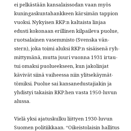
ei pelkästään kansalais­so­dan vaan myös
kuningaskun­ta­hankkeen kär­simän tap­pi­on
vuok­si. Nykyisen RKP:n kaltaista lin­jaa
edusti kokon­aan erilli­nen kil­pail­e­va puolue,
ruot­salainen vasem­mis­to (Sven­s­ka vän­
stern), joka toi­mi aluk­si RKP:n sisäisenä ryh­
mit­tymänä, mut­ta juuri vuon­na 1931 irtau­
tui omak­si puolueek­seen, kun jakolin­jat
kävivät siinä vai­heessa niin ylit­sekäymät­
tömik­si. Puolue sai kansane­dus­ta­ji­akin ja
yhdis­tyi takaisin RKP:hen vas­ta 1950-luvun
alussa.
Vielä yksi aja­tuskulku liit­tyen 1930-luvun
Suomen poli­ti­ikkaan. “Oikeis­to­laisin hal­li­tus