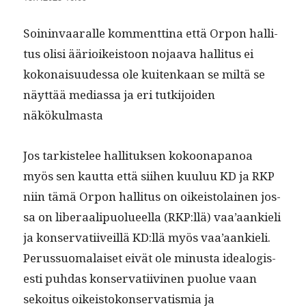
Soin­in­vaar­alle kom­ment­ti­na että Orpon hal­li­
tus olisi ääri­oikeis­toon nojaa­va hal­li­tus ei
kokon­aisu­udessa ole kuitenkaan se miltä se
näyt­tää medi­as­sa ja eri tutk­i­joiden
näkökulmasta
Jos tark­istelee hal­li­tuk­sen kokoon­a­panoa
myös sen kaut­ta että siihen kuu­luu KD ja RKP
niin tämä Orpon hal­li­tus on oikeis­to­lainen jos­
sa on lib­er­aalipuolueel­la (RKP:llä) vaa’aankieli
ja kon­ser­vati­iveil­lä KD:llä myös vaa’aankieli.
Perus­suo­ma­laiset eivät ole minus­ta ide­al­o­gis­
es­ti puh­das kon­ser­vati­ivi­nen puolue vaan
sekoi­tus oikeis­tokon­ser­vatismia ja