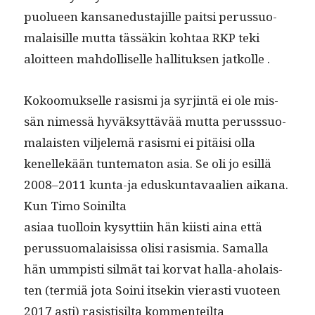
puolueen kansane­dus­ta­jille pait­si perus­suo­
ma­laisille mut­ta tässäkin kohtaa RKP teki
aloit­teen mah­dol­liselle hal­li­tuk­sen jatkolle .
Kokoomuk­selle rasis­mi ja syr­jin­tä ei ole mis­
sän nimessä hyväksyt­tävää mut­ta peruss­suo­
ma­lais­ten vil­jelemä rasis­mi ei pitäisi olla
kenellekään tun­tem­aton asia. Se oli jo esil­lä
2008–2011 kun­ta-ja eduskun­tavaalien aikana.
Kun Timo Soinilta
asi­aa tuol­loin kysyt­ti­in hän kiisti aina että
perus­suo­ma­lai­sis­sa olisi rasis­mia. Samal­la
hän ummp­isti silmät tai kor­vat hal­la-aho­lais­
ten (ter­miä jota Soi­ni itsekin vierasti vuo­teen
2017 asti) rasis­tisil­ta kommenteilta