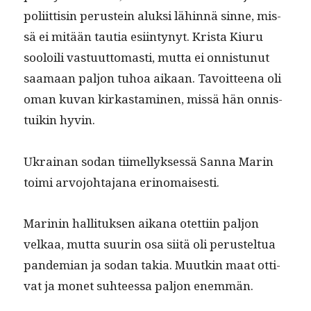
poli­it­tisin perustein aluk­si lähin­nä sinne, mis­
sä ei mitään tau­tia esi­in­tynyt. Krista Kiu­ru
sooloili vas­tu­ut­tomasti, mut­ta ei onnis­tunut
saa­maan paljon tuhoa aikaan. Tavoit­teena oli
oman kuvan kirkas­t­a­mi­nen, mis­sä hän onnis­
tuikin hyvin.
Ukrainan sodan tiimel­lyk­sessä San­na Marin
toi­mi arvo­jo­hta­jana erinomaisesti.
Marinin hal­li­tuk­sen aikana otet­ti­in paljon
velkaa, mut­ta suurin osa siitä oli perustel­tua
pan­demi­an ja sodan takia. Muutkin maat otti­
vat ja mon­et suh­teessa paljon enemmän.