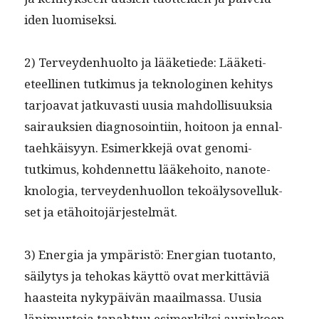
iden luomiseksi.
2) Ter­vey­den­huolto ja lääketiede: Lääketi­
eteelli­nen tutkimus ja teknologi­nen kehi­tys
tar­joa­vat jatku­vasti uusia mah­dol­lisuuk­sia
sairauk­sien diag­nosoin­ti­in, hoitoon ja ennal­
taehkäisyyn. Esimerkke­jä ovat genomi­
tutkimus, kohden­net­tu lääke­hoito, nan­ote­
knolo­gia, ter­vey­den­huol­lon tekoälysovel­luk­
set ja etähoitojärjestelmät.
3) Ener­gia ja ympäristö: Ener­gian tuotan­to,
säi­ly­tys ja tehokas käyt­tö ovat merkit­täviä
haastei­ta nykypäivän maail­mas­sa. Uusia
läpimur­to­ja tapah­tuu esimerkik­si aurinkoen­