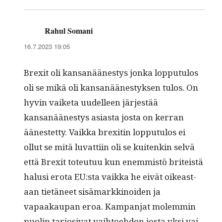
Rahul Somani
sanoo:
16.7.2023 19:05
Brex­it oli kansanäänestys jon­ka lop­putu­los
oli se mikä oli kansanäänestyk­sen tulos. On
hyvin vaike­ta uudelleen jär­jestää
kansanäänestys asi­as­ta jos­ta on ker­ran
äänestet­ty. Vaik­ka brex­itin lop­putu­los ei
ollut se mitä luvat­ti­in oli se kuitenkin selvä
että Brex­it toteu­tuu kun enem­mistö briteistä
halusi ero­ta EU:sta vaik­ka he eivät oikeas­t­
aan tietäneet sisä­markki­noiden ja
vapaakau­pan eroa. Kam­pan­jat molem­min
puolin tar­jo­si­vat vai­h­toe­hdon jos­ta yksi vai­