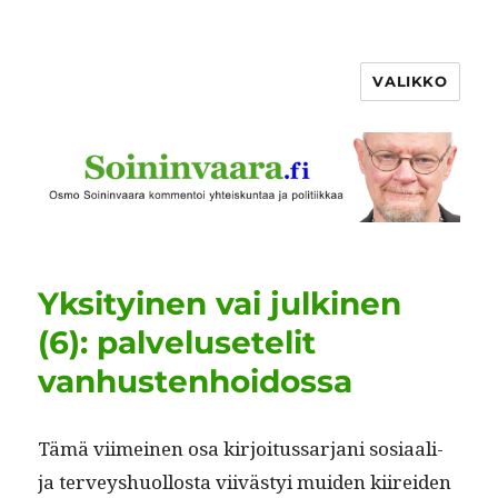
VALIKKO
Yksityinen vai julkinen
(6): palvelusetelit
vanhustenhoidossa
Tämä viimeinen osa kir­joi­tus­sar­jani sosi­aali-
ja ter­veyshuol­losta viivästyi muiden kiirei­den