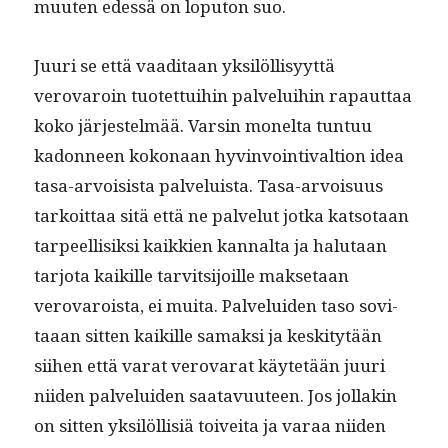
muuten edessä on lop­u­ton suo.
Juuri se että vaa­di­taan yksilöl­lisyyt­tä
verovaroin tuotet­tui­hin palvelui­hin rapaut­taa
koko jär­jestelmää. Varsin mon­elta tun­tuu
kadon­neen kokon­aan hyv­in­voin­ti­val­tion idea
tasa-arvoi­sista palveluista. Tasa-arvoisu­us
tarkoit­taa sitä että ne palve­lut jot­ka kat­so­taan
tarpeel­lisik­si kaikkien kannal­ta ja halu­taan
tar­jo­ta kaikille tarvit­si­joille mak­se­taan
verovaroista, ei mui­ta. Palvelu­iden taso sovi­
taaan sit­ten kaikille samak­si ja keski­tytään
siihen että varat verovarat käytetään juuri
niiden palvelu­iden saatavu­u­teen. Jos jol­lakin
on sit­ten yksilöl­lisiä toivei­ta ja varaa niiden