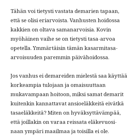
Tähän voi tietysti vas­ta­ta demarien tapaan,
että se olisi eri­ar­voista. Van­hus­ten hoi­dos­sa
kakkien on olta­va sama­nar­voisia. Kovin
myöhäi­nen vai­he se on tietysti tasa-arvoa
opetel­la. Ymmärtäisin tämän kasar­mi­tasa-
arvoisu­u­den parem­min päivähoidossa.
Jos van­hus ei demarei­den mielestä saa käyt­tää
korkeampia tulo­jaan ja omaisu­ut­taan
mukavam­paan hoitoon, mik­si samat demar­it
kuitenkin kan­nat­ta­vat ansioeläkkeitä eivätkä
tasaeläkkeitä? Miten on hyväksyt­täväm­pää,
että joil­lakin on varaa reis­sa­ta eläke­vu­osi­
naan ympäri maail­maa ja toisil­la ei ole.