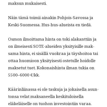
mak­sun mukaisesti.
Näin tämä toimii ainakin Pohjois-Savos­sa ja
Kes­ki-Suomes­sa. Hus-hus-alueista en tiedä.
Osmon ilmoit­ta­ma hin­ta on toki alakant­ti­in ja
on ilmeis­es­ti SOTE-aluei­den yksi­ty­isille mak­
sama hin­ta, ei sisäl­lä vuokraa ja täyshoitoa tai
ottaa huomioon yksi­tyis­es­ti oste­tulle hoidolle
mak­se­tut tuet. Kokon­aish­in­ta ilman tukia on
5500–6000 €/kk.
Käärin­li­inas­sa ei ole tasku­ja ja jokaisel­la asun­
ton­sa velat mak­sa­neel­la keski­t­u­loisel­la
eläkeläiselle on tuo­hon investoin­ti­in varaa.