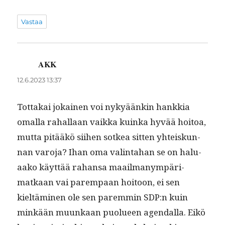
Vastaa
AKK
sanoo:
12.6.2023 13:37
Tot­takai jokainen voi nykyäänkin han­kkia
oma­l­la rahal­laan vaik­ka kuin­ka hyvää hoitoa,
mut­ta pitääkö siihen sotkea sit­ten yhteiskun­
nan varo­ja? Ihan oma val­in­ta­han se on halu­
aako käyt­tää rahansa maail­manympäri­
matkaan vai parem­paan hoitoon, ei sen
kieltämi­nen ole sen parem­min SDP:n kuin
minkään muunkaan puolueen agen­dal­la. Eikö