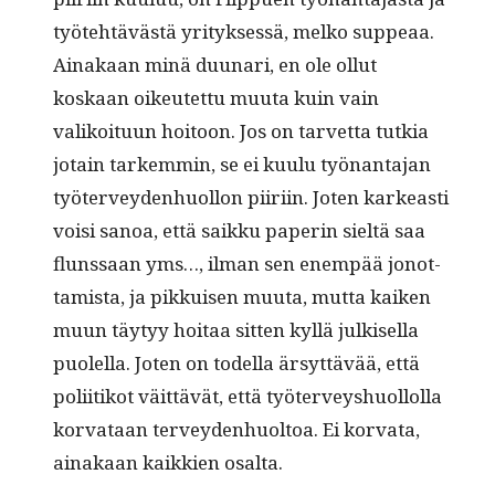
työte­htävästä yri­tyk­sessä, melko sup­peaa.
Ainakaan minä duu­nari, en ole ollut
koskaan oikeutet­tu muu­ta kuin vain
valikoitu­un hoitoon. Jos on tarvet­ta tutkia
jotain tarkem­min, se ei kuu­lu työ­nan­ta­jan
työter­vey­den­huol­lon piiri­in. Joten karkeasti
voisi sanoa, että saikku paperin sieltä saa
flun­ssaan yms…, ilman sen enem­pää jonot­
tamista, ja pikkuisen muu­ta, mut­ta kaiken
muun täy­tyy hoitaa sit­ten kyl­lä julkisel­la
puolel­la. Joten on todel­la ärsyt­tävää, että
poli­itikot väit­tävät, että työter­veyshuol­lol­la
kor­vataan ter­vey­den­huoltoa. Ei kor­va­ta,
ainakaan kaikkien osalta.