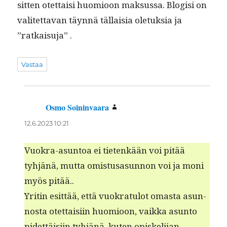
sit­ten otet­taisi huomioon mak­sus­sa. Blo­gisi on
valitet­ta­van täyn­nä täl­laisia ole­tuk­sia ja
”ratkaisu­ja” .
Vastaa
Osmo Soininvaara
sanoo:
12.6.2023 10:21
Vuokra-asun­toa ei tietenkään voi pitää
tyhjänä, mut­ta omis­tusasun­non voi ja moni
myös pitää..
Yritin esit­tää, että vuokrat­u­lot omas­ta asun­
nos­ta otet­taisi­in huomioon, vaik­ka asun­to
pidet­täisi­in tyhjänä, kuten opiske­li­jan