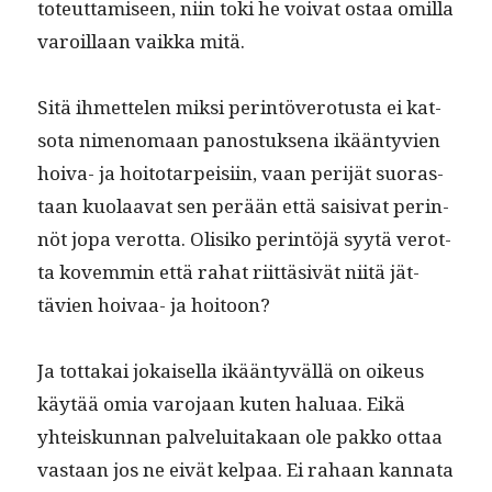
toteut­tamiseen, niin toki he voivat ostaa omil­la
varoil­laan vaik­ka mitä.
Sitä ihmette­len mik­si per­in­tövero­tus­ta ei kat­
so­ta nimeno­maan panos­tuk­se­na ikään­tyvien
hoi­va- ja hoito­tarpeisi­in, vaan per­i­jät suo­ras­
taan kuo­laa­vat sen perään että saisi­vat perin­
nöt jopa verot­ta. Olisiko per­in­töjä syytä verot­
ta kovem­min että rahat riit­tä­sivät niitä jät­
tävien hoivaa- ja hoitoon?
Ja tot­takai jokaisel­la ikään­tyväl­lä on oikeus
käytää omia varo­jaan kuten halu­aa. Eikä
yhteiskun­nan palveluitakaan ole pakko ottaa
vas­taan jos ne eivät kel­paa. Ei rahaan kan­na­ta