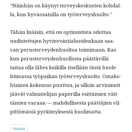
“Näin­hän on käynyt ter­veyskeskusten kohdal­
la, kun hyväo­saisil­la on työterveyshuolto.”
Tähän lisäisin, että on opti­mistista odot­taa
uud­is­tet­tu­jen hyv­in­voin­tialuei­denkaan saa­
van peruster­vey­den­huoltoa toim­i­maan. Kas
kun peruster­vey­den­huol­losta päät­tävil­lä
taitaa olla läh­es kaikil­la itsel­lään tästä huole­
hti­mas­sa työ­paikan työter­veyshuolto. Omako­
htainen koke­mus puut­tuu, ja sil­loin arvioin­nit
jäävät valmis­teli­jan paper­il­la esit­tämien väit­
tämien varaan — mah­dol­lis­es­ta päät­täjien vil­
pit­tömästä pyrkimyk­ses­tä huolimatta.
Vastaa