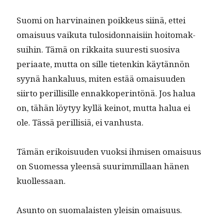
Suo­mi on harv­inainen poikkeus siinä, ettei
omaisu­us vaiku­ta tulosi­don­naisi­in hoit­o­mak­
sui­hin. Tämä on rikkai­ta suuresti suo­si­va
peri­aate, mut­ta on sille tietenkin käytän­nön
syynä han­kalu­us, miten estää omaisu­u­den
siir­to per­il­lisille ennakkoper­in­tönä. Jos halua
on, tähän löy­tyy kyl­lä keinot, mut­ta halua ei
ole. Tässä per­il­lisiä, ei vanhusta.
Tämän erikoisu­u­den vuok­si ihmisen omaisu­us
on Suomes­sa yleen­sä suurim­mil­laan hänen
kuollessaan.
Asun­to on suo­ma­lais­ten yleisin omaisu­us.