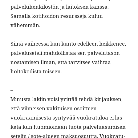
palveluhenkilöstön ja laitok­sen kanssa.
Samal­la koti­hoidon resursse­ja kuluu
vähemmän.
Siinä vai­heessa kun kun­to edelleen heikke­nee,
palveluseteli mah­dol­lis­taa sen palve­lu­ta­son
nos­tamisen ilman, että tarvit­see vai­h­taa
hoitokodista toiseen.
–
Minus­ta laki­in voisi yrit­tää tehdä kir­jauk­sen,
että viimeisen vak­i­tuisen osoit­teen
vuokraamis­es­ta syn­tyvää vuokrat­u­loa ei las­
ke­ta kun huomioidaan tuo­ta palvelu­a­sumisen
setelin / sote-alueen mak­su­o­su­ut­ta. Vuokrat­u­