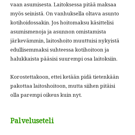
vaan asumis­es­ta. Laitok­ses­sa pitää mak­saa
myös sein­istä. On van­huk­sel­la olta­va asun­to
koti­hoi­dos­sakin. Jos hoit­o­mak­su käsit­telisi
asum­is­meno­ja ja asun­non omis­tamista
järkeväm­min, laitoshoito muut­tuisi nyky­istä
edullisem­mak­si suh­teessa koti­hoitoon ja
halukkaista pää­sisi suurem­pi osa laitoksiin.
Korostet­takoon, ettei ketään pidä tietenkään
pakot­taa laitoshoitoon, mut­ta siihen pitäisi
olla parem­pi oikeus kuin nyt.
Palveluseteli