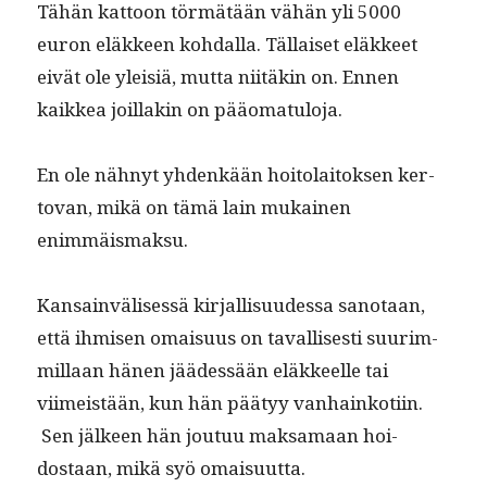
Tähän kat­toon tör­mätään vähän yli 5000
euron eläk­keen kohdal­la. Täl­laiset eläk­keet
eivät ole yleisiä, mut­ta niitäkin on. Ennen
kaikkea joil­lakin on pääomatuloja.
En ole näh­nyt yhdenkään hoito­laitok­sen ker­
to­van, mikä on tämä lain mukainen
enimmäismaksu.
Kan­sain­välisessä kir­jal­lisu­udessa san­o­taan,
että ihmisen omaisu­us on taval­lis­es­ti suurim­
mil­laan hänen jäädessään eläk­keelle tai
viimeistään, kun hän pää­tyy van­hainkoti­in.
Sen jäl­keen hän joutuu mak­samaan hoi­
dostaan, mikä syö omaisuutta.