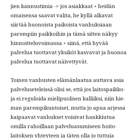
jien kan­nus­timia -> jos asi­akkaat + hei­dän
omaisen­sa saa­vat vali­ta, he kyl­lä alka­vat
siirtää huonoista paikoista van­huk­si­aan
parem­pi­in paikkoi­hin ja tämä sit­ten näkyy
hin­noit­telu­voimas­sa + siinä, että hyvää
palvelua tuot­ta­vat yksiköt kas­va­vat ja huonoa
palvelua tuot­ta­vat näivettyvät.
Toinen van­hus­ten elämän­laat­ua aut­ta­va asia
palveluseteleis­sä olisi se, että jos laito­spaikko­
ja ei reg­u­loi­da mielipuolisen kalli­ik­si, niin hie­
man parem­pikun­toiset, mut­ta jo apua arjes­sa
kaipaa­vat van­huk­set voisi­vat han­kki­u­tua
omil­la rahoil­laan palvelu­a­sumiseen hoito­
laitok­sen yhtey­teen ja täten olla jo tut­tu­ja