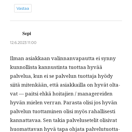
Vastaa
Sepi
sanoo:
12.6.2023 11:00
Ilman asi­akkaan valin­nan­va­paut­ta ei syn­ny
kun­nol­lista kan­nustin­ta tuot­taa hyvää
palvelua, kun ei se palvelun tuot­ta­ja hyödy
siitä mitenkään, että asi­akkail­la on hyvät olta­
vat — pait­si ehkä hoita­jien / man­agerei­den
hyvän mie­len ver­ran. Paras­ta olisi jos hyvän
palvelun tuot­ta­mi­nen olisi myös rahal­lis­es­ti
kan­nat­tavaa. Sen takia palvelusetelit oli­si­vat
huo­mat­ta­van hyvä tapa ohja­ta palve­lu­tuot­ta­