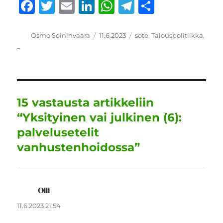
F
T
E
Li
W
T
S
a
w
m
n
h
el
h
c
it
ai
k
at
e
a
Kirjoittaja
Julkaistu
Kategoriat
Osmo Soininvaara
11.6.2023
sote
,
Talouspolitiikka
,
_
e
te
l
e
s
g
re
b
r
d
A
r
o
I
p
a
o
n
p
m
15 vastausta artikkeliin
k
“Yksityinen vai julkinen (6):
palvelusetelit
vanhustenhoidossa”
Olli
sanoo:
11.6.2023 21:54