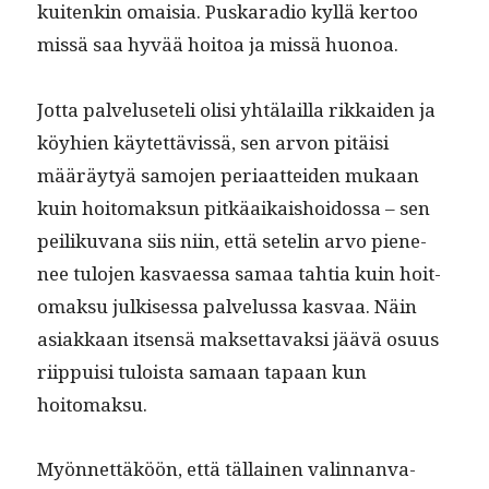
kuitenkin omaisia. Puskara­dio kyl­lä ker­too
mis­sä saa hyvää hoitoa ja mis­sä huonoa.
Jot­ta palveluseteli olisi yhtälail­la rikkaiden ja
köy­hien käytet­tävis­sä, sen arvon pitäisi
määräy­tyä samo­jen peri­aat­tei­den mukaan
kuin hoit­o­mak­sun pitkäaikaishoi­dos­sa – sen
pei­liku­vana siis niin, että setelin arvo piene­
nee tulo­jen kas­vaes­sa samaa tah­tia kuin hoit­
o­mak­su julkises­sa palvelus­sa kas­vaa. Näin
asi­akkaan itsen­sä mak­set­tavak­si jäävä osu­us
riip­puisi tuloista samaan tapaan kun
hoitomaksu.
Myön­net­täköön, että täl­lainen valin­nan­va­