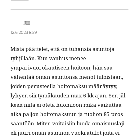
JH
sanoo:
12.6.2023 8:59
Mis­tä päät­telet, että on tuhan­sia asun­to­ja
tyhjil­lään. Kun van­hus menee
ympärivuorokautiseen hoitoon, hän saa
vähen­tää oman asun­ton­sa menot tulois­taan,
joiden perus­teel­la hoit­o­mak­su määräy­tyy,
lyhyen siir­tymäkau­den max 6 kk ajan. Sen jäl­
keen niitä ei ote­ta huomioon mikä vaikut­taa
aika paljon hoit­o­mak­su­un ja tuo­hon 85 pros
sään­töön. Miten voitaisi­in luo­da omaisu­us­la­ji
eli juuri oman asun­non vuokrat­u­lot joi­ta ei