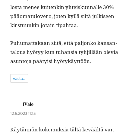
losta menee kuitenkin yhteiskun­nalle 30%
pääo­mat­ulovero, joten kyl­lä siitä julkiseen
kirstu­unkin jotain tipahtaa.
Puhu­mat­takaan siitä, että paljonko kansan­
talous hyö­tyy kun tuhan­sia tyhjil­lään ole­via
asun­to­ja pää­ty­isi hyötykäyttöön.
Vastaa
iValo
sanoo:
12.6.2023 11:15
Käytän­nön koke­muk­sia tältä keväältä van­