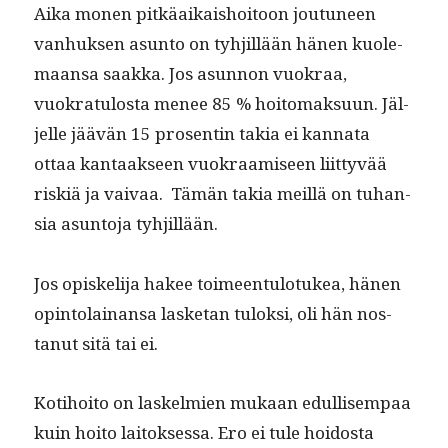
Aika mon­en pitkäaikaishoitoon joutuneen
van­huk­sen asun­to on tyhjil­lään hänen kuole­
maansa saak­ka. Jos asun­non vuokraa,
vuokrat­u­losta menee 85 % hoit­o­mak­su­un. Jäl­
jelle jäävän 15 pros­entin takia ei kan­na­ta
ottaa kan­taak­seen vuokraamiseen liit­tyvää
riskiä ja vaivaa. Tämän takia meil­lä on tuhan­
sia asun­to­ja tyhjillään.
Jos opiske­li­ja hakee toimeen­tu­lo­tukea, hänen
opin­to­lainansa las­ke­tan tulok­si, oli hän nos­
tanut sitä tai ei.
Koti­hoito on laskelmien mukaan edullisem­paa
kuin hoito laitok­ses­sa. Ero ei tule hoi­dos­ta