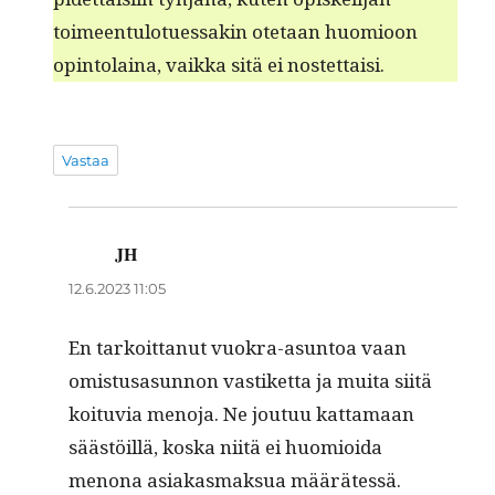
toimeen­tu­lotues­sakin ote­taan huomioon
opin­to­laina, vaik­ka sitä ei nostettaisi.
Vastaa
JH
sanoo:
12.6.2023 11:05
En tarkoit­tanut vuokra-asun­toa vaan
omis­tusasun­non vastiket­ta ja mui­ta siitä
koitu­via meno­ja. Ne joutuu kat­ta­maan
säästöil­lä, kos­ka niitä ei huomioi­da
menona asi­akas­mak­sua määrätessä.