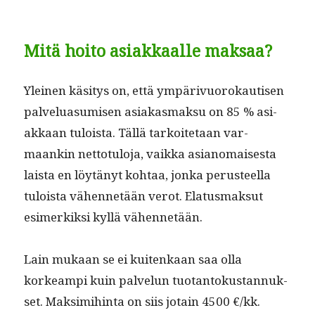
Mitä hoito asiakkaalle maksaa?
Yleinen käsi­tys on, että ympärivuorokautisen
palvelu­a­sumisen asi­akas­mak­su on 85 % asi­
akkaan tuloista. Täl­lä tarkoite­taan var­
maankin net­to­tu­lo­ja, vaik­ka asianomais­es­ta
laista en löytänyt kohtaa, jon­ka perus­teel­la
tuloista vähen­netään verot. Ela­tus­mak­sut
esimerkik­si kyl­lä vähennetään.
Lain mukaan se ei kuitenkaan saa olla
korkeampi kuin palvelun tuotan­tokus­tan­nuk­
set. Mak­sim­i­hin­ta on siis jotain 4500 €/kk.