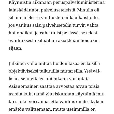
Käyn­nistin aikanaan perus­palve­lu­min­is­ter­inä
lain­säädän­nön palveluseteleistä. Min­ul­la oli
sil­loin mielessä van­hus­ten pitkäaikaishoito.
Jos van­hus saisi palvelusetelin turvin vali­ta
hoitopaikan ja raha tulisi perässä, se tek­isi
van­huk­ses­ta kil­pail­lun asi­akkaan hoidokin
sijaan.
Julki­nen val­ta mit­taa hoidon tasoa eri­laisil­la
objek­ti­ivisek­si tulk­i­tu­il­la mittareil­la. Ystäväl­
listä asen­net­ta ei kuitenkaan voi mita­ta.
Asianomainen saat­taa arvostaa aivan toisia
asioi­ta kuin tämä yhteiskun­nan käyt­tämä mit­
tari. Joku voi sanoa, että van­hus on itse kyken­
emätön val­it­se­maan, mut­ta useim­mil­la on