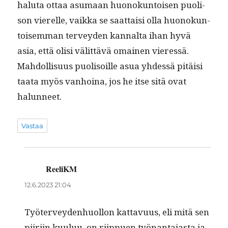
halu­ta ottaa asumaan huonokun­toisen puoli­
son vierelle, vaik­ka se saat­taisi olla huonokun­
toisem­man ter­vey­den kannal­ta ihan hyvä
asia, että olisi välit­tävä omainen vier­essä.
Mah­dol­lisu­us puolisoille asua yhdessä pitäisi
taa­ta myös van­hoina, jos he itse sitä ovat
halunneet.
Vastaa
ReeliKM
sanoo:
12.6.2023 21:04
Työter­vey­den­huol­lon kat­tavu­us, eli mitä sen
piiri­in kuu­luu, on riip­puen työ­nan­ta­jas­ta ja