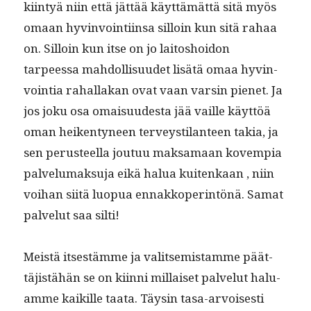
kiin­tyä niin että jät­tää käyt­tämät­tä sitä myös
omaan hyv­in­voin­ti­in­sa sil­loin kun sitä rahaa
on. Sil­loin kun itse on jo laitoshoidon
tarpeessa mah­dol­lisu­udet lisätä omaa hyv­in­
voin­tia rahal­lakan ovat vaan varsin pienet. Ja
jos joku osa omaisu­ud­es­ta jää vaille käyt­töä
oman heiken­tyneen ter­veysti­lanteen takia, ja
sen perus­teel­la joutuu mak­samaan kovem­pia
palvelumak­su­ja eikä halua kuitenkaan , niin
voihan siitä luop­ua ennakkoper­in­tönä. Samat
palve­lut saa silti!
Meistä itses­tämme ja val­it­semis­tamme päät­
täjistähän se on kiin­ni mil­laiset palve­lut halu­
amme kaikille taa­ta. Täysin tasa-arvois­es­ti