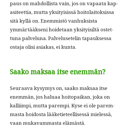
paus on mah­dol­lista vain, jos on vapaa­ta kap­
a­siteet­tia, mut­ta yksi­ty­i­sis­sä hoito­laitok­sis­sa
sitä kyl­lä on. Enem­mistö van­huk­sista
ymmärtääk­seni hoide­taan yksi­ty­isiltä ostet­
tuna palvelu­na. Palvelusetelin tapauk­ses­sa
osta­ja olisi asi­akas, ei kunta.
Saako maksaa itse enemmän?
Seu­raa­va kysymys on, saako mak­saa itse
enem­män, jos halu­aa hoitopaikan, joka on
kalli­impi, mut­ta parem­pi. Kyse ei ole parem­
mas­ta hoi­dos­ta lääketi­eteel­lisessä mielessä,
vaan mukavam­mas­ta elämästä.