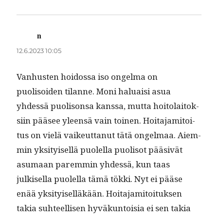
n
sanoo:
12.6.2023 10:05
Van­hus­ten hoi­dos­sa iso ongel­ma on
puolisoiden tilanne. Moni halu­aisi asua
yhdessä puolison­sa kanssa, mut­ta hoito­laitok­
si­in pääsee yleen­sä vain toinen. Hoita­jami­toi­
tus on vielä vaikeut­tanut tätä ongel­maa. Aiem­
min yksi­tyisel­lä puolel­la puolisot pää­sivät
asumaan parem­min yhdessä, kun taas
julkisel­la puolel­la tämä tök­ki. Nyt ei pääse
enää yksi­tyisel­läkään. Hoita­jami­toituk­sen
takia suh­teel­lisen hyväkun­toisia ei sen takia