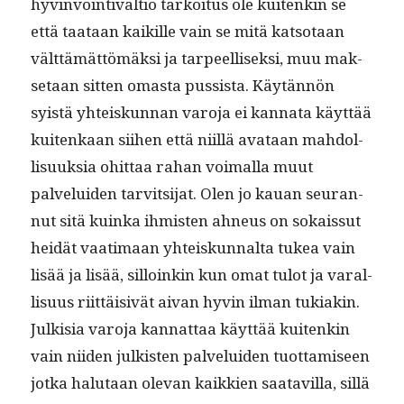
hyv­in­voin­ti­val­tio tarkoi­tus ole kuitenkin se
että taataan kaikille vain se mitä kat­so­taan
vält­tämät­tömäk­si ja tarpeel­lisek­si, muu mak­
se­taan sit­ten omas­ta pus­sista. Käytän­nön
syistä yhteiskun­nan varo­ja ei kan­na­ta käyt­tää
kuitenkaan siihen että niil­lä avataan mah­dol­
lisuuk­sia ohit­taa rahan voimal­la muut
palvelu­iden tarvit­si­jat. Olen jo kauan seu­ran­
nut sitä kuin­ka ihmis­ten ahneus on sokaissut
hei­dät vaa­ti­maan yhteiskunnal­ta tukea vain
lisää ja lisää, sil­loinkin kun omat tulot ja var­al­
lisu­us riit­täi­sivät aivan hyvin ilman tuki­akin.
Julk­isia varo­ja kan­nat­taa käyt­tää kuitenkin
vain niiden julk­isten palvelu­iden tuot­tamiseen
jot­ka halu­taan ole­van kaikkien saatavil­la, sil­lä