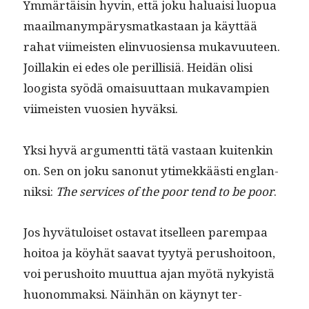
Ymmärtäisin hyvin, että joku halu­aisi luop­ua
maail­manympärys­matkas­taan ja käyt­tää
rahat viimeis­ten elin­vu­osien­sa mukavu­u­teen.
Joil­lakin ei edes ole per­il­lisiä. Hei­dän olisi
loogista syödä omaisu­ut­taan mukavampi­en
viimeis­ten vuosien hyväksi.
Yksi hyvä argu­ment­ti tätä vas­taan kuitenkin
on. Sen on joku sanonut ytimekkäästi englan­
niksi:
The ser­vices of the poor tend to be poor
.
Jos hyvä­tu­loiset osta­vat itselleen parem­paa
hoitoa ja köy­hät saa­vat tyy­tyä perushoitoon,
voi perushoito muut­tua ajan myötä nyky­istä
huonom­mak­si. Näin­hän on käynyt ter­