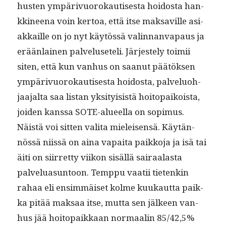
hus­ten ympärivuorokautis­es­ta hoi­dos­ta han­
kki­neena voin ker­toa, että itse mak­sav­ille asi­
akkaille on jo nyt käytössä valin­nan­va­paus ja
erään­lainen palveluseteli. Jär­jeste­ly toimii
siten, että kun van­hus on saanut päätök­sen
ympärivuorokautis­es­ta hoi­dos­ta, palvelu­o­h­
jaa­jal­ta saa lis­tan yksi­ty­i­sistä hoitopaikoista,
joiden kanssa SOTE-alueel­la on sopimus.
Näistä voi sit­ten vali­ta mieleisen­sä. Käytän­
nössä niis­sä on aina vapai­ta paikko­ja ja isä tai
äiti on siir­ret­ty viikon sisäl­lä sairaalas­ta
palvelu­a­sun­toon. Temp­pu vaatii tietenkin
rahaa eli ensim­mäiset kolme kuukaut­ta paik­
ka pitää mak­saa itse, mut­ta sen jäl­keen van­
hus jää hoitopaikkaan nor­maalin 85/42,5%