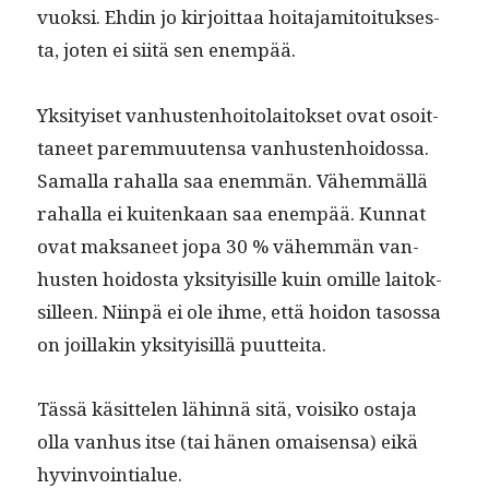
vuok­si. Ehdin jo kir­joit­taa hoita­jami­toituk­ses­
ta, joten ei siitä sen enempää.
Yksi­tyiset van­hus­ten­hoito­laitok­set ovat osoit­
ta­neet parem­muuten­sa van­hus­ten­hoi­dos­sa.
Samal­la rahal­la saa enem­män. Vähem­mäl­lä
rahal­la ei kuitenkaan saa enem­pää. Kun­nat
ovat mak­sa­neet jopa 30 % vähem­män van­
hus­ten hoi­dos­ta yksi­ty­isille kuin omille laitok­
silleen. Niin­pä ei ole ihme, että hoidon tasos­sa
on joil­lakin yksi­ty­isil­lä puutteita.
Tässä käsit­te­len lähin­nä sitä, voisiko osta­ja
olla van­hus itse (tai hänen omaisen­sa) eikä
hyvinvointialue.