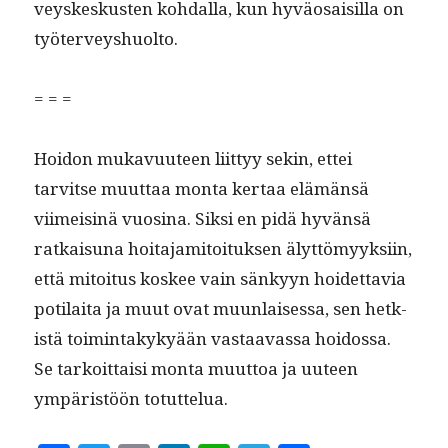
veyskeskusten kohdal­la, kun hyväo­saisil­la on
työterveyshuolto.
= = =
Hoidon mukavu­u­teen liit­tyy sekin, ettei
tarvitse muut­taa mon­ta ker­taa elämän­sä
viimeis­inä vuosi­na. Sik­si en pidä hyvän­sä
ratkaisuna hoita­jami­toituk­sen älyt­tömyyk­si­in,
että mitoi­tus kos­kee vain sänkyyn hoidet­tavia
poti­lai­ta ja muut ovat muun­laises­sa, sen het­k­
istä toim­intakykyään vas­taavas­sa hoi­dos­sa.
Se tarkoit­taisi mon­ta muut­toa ja uuteen
ympäristöön totuttelua.