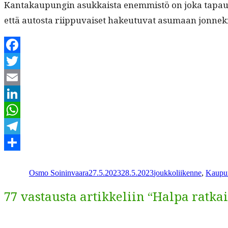
Kan­takaupun­gin asukkaista enem­mistö on joka tapauk­ses­
että autos­ta riip­pu­vaiset hakeu­tu­vat asumaan jon­nek
Facebook
Twitter
Email
LinkedIn
WhatsApp
Telegram
Kirjoittaja
Julkaistu
Kategoriat
Share
Osmo Soininvaara
27.5.2023
28.5.2023
joukkoliikenne
,
Kaupun
77 vastausta artikkeliin “Halpa ratka