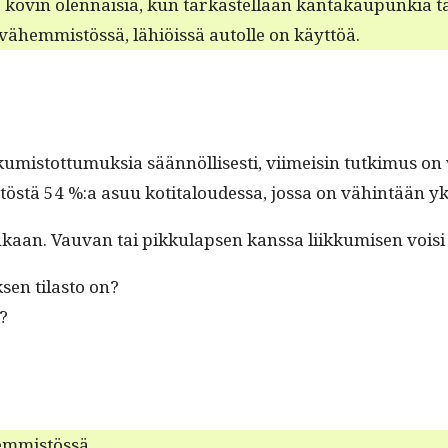
e kovin olen­naisia, kun tarkastel­laan kan­takaupunkia t
 vähem­mistössä, lähiöis­sä autolle on käyttöä.
u­mis­tot­tumuk­sia sään­nöl­lis­es­ti, viimeisin tutkimus o
östä 54 %:a asuu koti­taloudessa, jos­sa on vähin­tään yk
 mukaan. Vau­van tai pikku­lapsen kanssa liikku­misen voisi
sen tilas­to on?
?
nemmistössä.