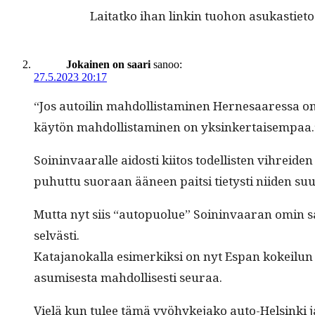
Lai­tatko ihan linkin tuo­hon asukasti­et
Jokainen on saari
sanoo:
27.5.2023 20:17
“Jos autoilin mah­dol­lis­t­a­mi­nen Her­ne­saa­res­sa
käytön mah­dol­lis­t­a­mi­nen on yksinkertaisempaa.
Soin­in­vaar­alle aidosti kiitos todel­lis­ten vihrei­d
puhut­tu suo­raan ääneen pait­si tietysti niiden suus­t
Mut­ta nyt siis “autop­uolue” Soin­in­vaaran omin sa
selvästi.
Kata­janokalla esimerkik­si on nyt Espan kokeilun m
asumis­es­ta mah­dol­lis­es­ti seuraa.
Vielä kun tulee tämä vyöhyke­jako auto-Helsin­ki ja