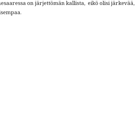
­saa­res­sa on jär­jet­tömän kallista, eikö olisi järkevää,
taisempaa.