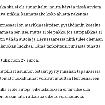
ka sitä ei ole suun­nitel­tu, mut­ta käytän tässä arvio­ta
­va sitäkin, kan­nat­taako koko aluet­ta rakentaa.
Her­ne­saari on markki­nae­htoisen pysäköin­nin koealue.
k­samaan sen itse, mut­ta ei ole pakko, jos autopaikkaa ei
in vähän auto­ja ja Her­ne­saa­res­sa niitä tulee ole­maan
a­janokan luokkaa. Tämä tarkoit­taisi run­sas­ta tuhat­ta
 tulisi noin 27 euroa.
 autol­liset asun­non osta­jat pysty mis­sään tapauk­ses­sa
utot­tomat ruokakun­nat voisi­vat muut­taa Hernesaareen.
­la ei ole auto­ja, oikeuslaitok­sen ei tarvitse olla
oten tuskin tätä ratkaisua oikeus voisi kumota.