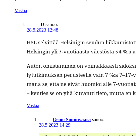
Vastaa
U
sanoo:
28.5.2023 12:48
HSL selvit­tää Helsini­gin seudun liikku­mis­to
Helsin­gin yli 7‑vuotiaasta väestöstä 54 %:a a
Auton omis­t­a­mi­nen on voimakkaasti sidok­sis­
ly­tutkimuk­sen perus­teel­la vain 7 %:a 7–17-vu
mana se, että ne eivät huomioi alle 7‑vuotiaist
– ken­ties se on yhä kurant­ti tieto, mut­ta en
Vastaa
Osmo Soininvaara
sanoo:
28.5.2023 14:29