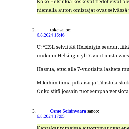
Koko Helsinkiä koske­vat tiedot eivät ol
niemel­lä auton omis­ta­jat ovat selvässä
toke
sanoo:
6.8.2024 16:46
U: “HSL selvit­tää Helsini­gin seudun liikk
mukaan Helsin­gin yli 7‑vuotiaasta väest
Has­sua, ettei alle 7‑vuotiaita las­ke­ta
Mikähän tämä julka­isu ja Tilas­tokeskuk­
Onko siitä jos­sain tuoreem­paa versiota
Osmo Soininvaara
sanoo:
6.8.2024 17:05
Kan­takaupungis­sa autot­tomat ovat e