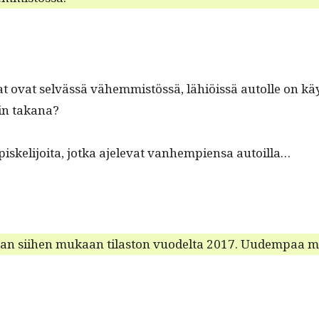
jat ovat selvässä vähem­mistössä, lähiöis­sä autolle on kä
in takana?
ke­li­joi­ta, jot­ka ajel­e­vat van­hempi­en­sa autoilla…
ai­tan siihen mukaan tilas­ton vuodelta 2017. Uudem­paa 