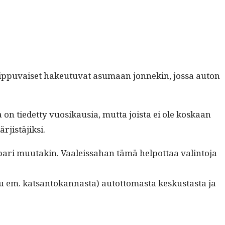
 riip­pu­vaiset hakeu­tu­vat asumaan jon­nekin, jos­sa auton
ka on tiedet­ty vuosikau­sia, mut­ta joista ei ole koskaan
ärjistäjiksi.
ri muu­takin. Vaaleis­sa­han tämä helpot­taa val­in­to­ja
m. kat­san­tokan­nas­ta) autot­tomas­ta keskus­tas­ta ja