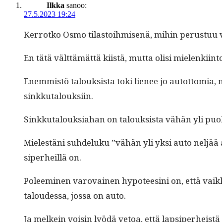
Ilkka
sanoo:
27.5.2023 19:24
Ker­rotko Osmo tilas­toih­misenä, mihin perus­tuu 
En tätä vält­tämät­tä kiistä, mut­ta olisi mie­lenki­in­
Enem­mistö talouk­sista toki lie­nee jo autot­to­mia,
sinkkutalouksiin.
Sinkku­talouk­si­a­han on talouk­sista vähän yli puo
Mielestäni suhdeluku ”vähän yli yksi auto neljää asuk
siper­heil­lä on.
Poleem­i­nen varovainen hypo­teesi­ni on, että vaik­ka
taloudessa, jos­sa on auto.
Ja melkein voisin lyödä vetoa, että lap­siper­heistä