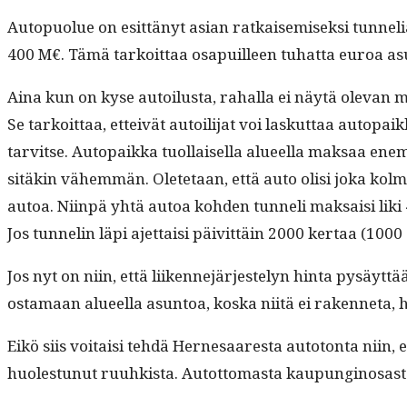
Autop­uolue on esit­tänyt asian ratkaisemisek­si tun­nelia,
400 M€. Tämä tarkoit­taa osa­puilleen tuhat­ta euroa asu
Aina kun on kyse autoilus­ta, rahal­la ei näytä ole­van 
Se tarkoit­taa, etteivät autoil­i­jat voi laskut­taa autop
tarvitse. Autopaik­ka tuol­laisel­la alueel­la mak­saa en
sitäkin vähem­män. Olete­taan, että auto olisi joka kol­ma
autoa. Niin­pä yhtä autoa kohden tun­neli mak­saisi lik
Jos tun­nelin läpi ajet­taisi päivit­täin 2000 ker­taa (10
Jos nyt on niin, että liiken­nejär­jeste­lyn hin­ta pysäyt­
osta­maan alueel­la asun­toa, kos­ka niitä ei raken­neta
Eikö siis voitaisi tehdä Her­ne­saares­ta auto­ton­ta niin, 
huolestunut ruuhk­ista. Autot­tomas­ta kaupungi­nosas­ta 