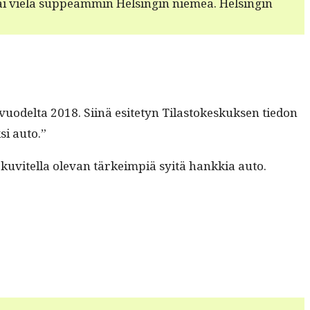
ai vielä sup­peam­min Helsin­gin niemeä. Helsin­gin
n vuodelta 2018. Siinä esite­tyn Tilas­tokeskuk­sen tiedon
si auto.”
 kuvitel­la ole­van tärkeimpiä syitä han­kkia auto.