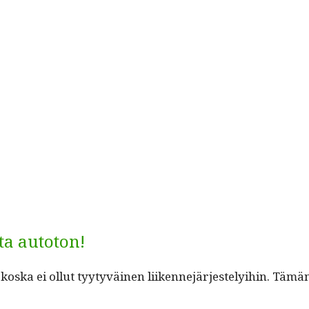
ta autoton!
s­ka ei ollut tyy­tyväi­nen liiken­nejär­jeste­ly­i­hin. T