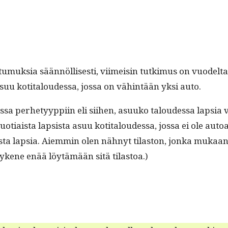
t­tumuk­sia sään­nöl­lis­es­ti, viimeisin tutkimus on vuode
suu koti­taloudessa, jos­sa on vähin­tään yksi auto.
sa per­hetyyp­pi­in eli siihen, asuuko taloudessa lap­sia v
otiaista lap­sista asuu koti­taloudessa, jos­sa ei ole autoa
a lap­sia. Aiem­min olen näh­nyt tilas­ton, jon­ka mukaan 8
 kykene enää löytämään sitä tilastoa.)