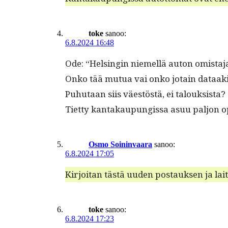
toke
sanoo:
6.8.2024 16:48
Ode: “Helsin­gin niemel­lä auton omis­ta­
Onko tää mutua vai onko jotain dataak
Puhutaan siis väestöstä, ei talouksista?
Tiet­ty kan­takaupungis­sa asuu paljon opis
Osmo Soininvaara
sanoo:
6.8.2024 17:05
Kir­joi­tan tästä uuden postauk­sen ja l
toke
sanoo:
6.8.2024 17:23