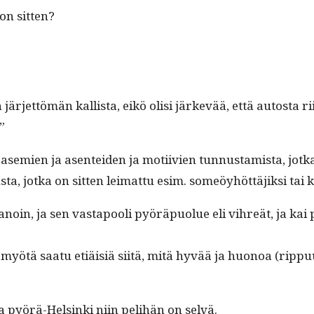
oon sitten?
 on jär­jet­tömän kallista, eikö olisi järkevää, että autos­ta
”
en asemien ja asen­tei­den ja moti­ivien tun­nus­tamista, jot­
a, jot­ka on sit­ten leimat­tu esim. someöy­höt­täjik­si tai k
noin, ja sen vastapooli pyöräpuolue eli vihreät, ja kai pa
yötä saatu etiäisiä siitä, mitä hyvää ja huonoa (rip­puu e
 pyörä-Helsin­ki niin peli­hän on selvä.