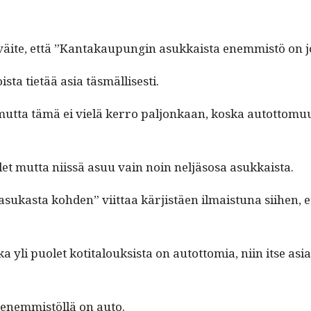
väite, että ”Kan­takaupun­gin asukkaista enem­mistö on j
toista tietää asia täsmällisesti.
 mut­ta tämä ei vielä ker­ro paljonkaan, kos­ka autot­to­muu
­let mut­ta niis­sä asuu vain noin neljä­sosa asukkaista.
as­ta kohden” viit­taa kär­jistäen ilmais­tu­na siihen, että
 yli puo­let koti­talouk­sista on autot­to­mia, niin itse asi­
 enem­mistöl­lä on auto.