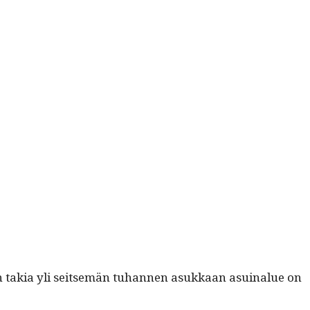
ämän takia yli seit­semän tuhan­nen asukkaan asuinalue on