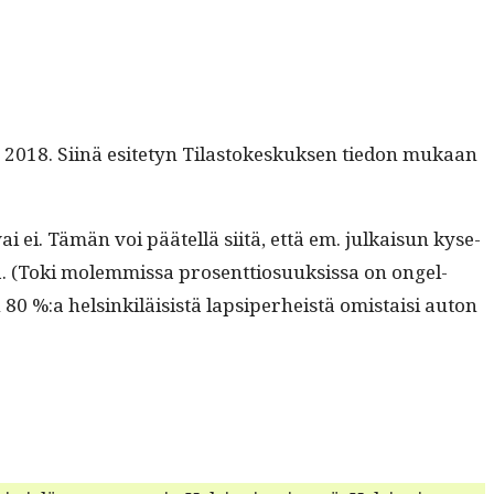
lta 2018. Siinä esite­tyn Tilas­tokeskuk­sen tiedon mukaan
ai ei. Tämän voi päätel­lä siitä, että em. julka­isun kyse­
. (Toki molem­mis­sa pros­ent­tio­suuk­sis­sa on ongel­
0 %:a helsinkiläi­sistä lap­siper­heistä omis­taisi auton