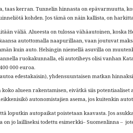
 taas ker­ran. Tun­nelin hin­nas­ta on epä­var­muut­ta, kos­
in­neliötä kohden. Jos tämä on näin kallista, on harkit­ta
mitään väliä. Alueesta on tulos­sa vähäau­toinen, kos­ka 
aikkaansa autot­toma­l­la naa­puril­laan, vaan joutu­vat ma
em­män kuin auto. Helsin­gin niemel­lä asuvil­la on muutenk
n­nel­la ruokakun­nal­la, eli autoti­heys olisi van­han Kat
i 400 000 euroa.
00 autoa edestakaisin), yhden­su­un­taisen matkan hin­naksi
tää koko alueen rak­en­tamisen, eivätkä siis poten­ti­aaliset
, heikkenisikö auton­o­mis­ta­jien ase­ma, jos kuitenkin a
että lop­utkin autopaikat pois­te­taan kaavas­ta. Jos asukkail
on jo lail­lisek­si todet­tu esimerk­ki– Suomen­lin­na – j