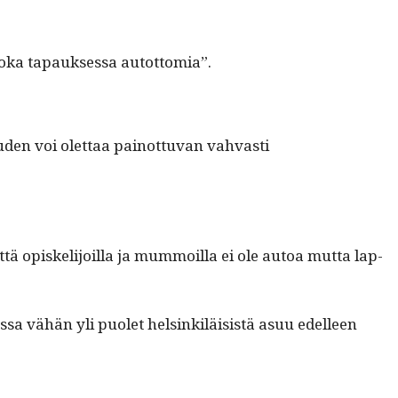
oka tapauk­ses­sa autottomia”.
­den voi olet­taa pain­ot­tuvan vah­vasti
 opiske­li­joil­la ja mum­moil­la ei ole autoa mut­ta lap­
as­sa vähän yli puo­let helsinkiläi­sistä asuu edelleen