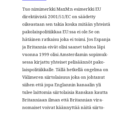
Tuo nim­imerk­ki MaxM:n esimerk­ki EU
direk­ti­ivistä 2001/51/EC on säädet­ty
oikeas­t­aan sen takia kos­ka mitään yhteistä
pako­lais­poli­ti­ikkaa EU:ssa ei ole.Se on
hätäi­nen ratkaisu joka ei toi­mi. Jos Espan­ja
ja Bri­tan­nia eivät olisi saanet tah­toa läpi
vuon­na 1999 olisi Ams­ter­damin sopimuk­
ses­sa kir­jat­tu yhteiset pelisään­nöt pako­
lais­poli­ti­ikkalle. Täl­lä het­kel­lä ongel­ma on
Välimeren siir­to­laisu­us joka on johtanut
siihen että jopa Englan­nin kanaalin yli
tulee lait­to­mia siir­to­laisia Ran­skan kaut­ta
Bri­tan­ni­aan ilman että Bri­tann­ian vira­
nomaiset voivat kään­nyt­tää näitä siir­to­