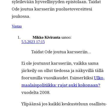
syleilevään hyveel­lisyy­den epis­to­laan. Tai­dat
Ode joutua karsseri­in puolue­tovere­itte­si
joukossa.
Vastaa
Mikko Kiviranta
sanoo:
5.5.2023 17:15
Tai­dat Ode joutua karsseriin…
Ei ole joutunut karsseri­in, vaik­ka sama
järkeily on ollut tiedos­sa ja näkyvil­lä täl­lä
foo­ru­mil­la vuosikaudet. Esimerkik­si
Ulko­
maalais­poli­ti­ik­ka: rajat auki kokon­aan?
vuodelta 2008.
Ylipään­sä jos kaik­ki keskustelu­un osal­lis­tu­