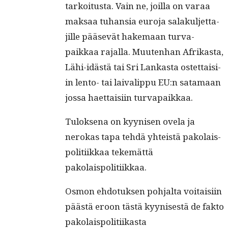
tarkoi­tus­ta. Vain ne, joil­la on varaa
mak­saa tuhan­sia euro­ja salakul­jet­ta­
jille pää­sevät hake­maan tur­va­
paikkaa rajal­la. Muuten­han Afrikas­ta,
Lähi-idästä tai Sri Lankas­ta ostet­taisi­
in lento- tai laivalip­pu EU:n sata­maan
jos­sa haet­taisi­in turvapaikkaa.
Tulok­se­na on kyynisen ovela ja
nerokas tapa tehdä yhteistä pako­lais­
poli­ti­ikkaa tekemät­tä
pakolaispolitiikkaa.
Osmon ehdo­tuk­sen poh­jal­ta voitaisi­in
päästä eroon tästä kyynis­es­tä de fak­to
pakolaispolitiikasta