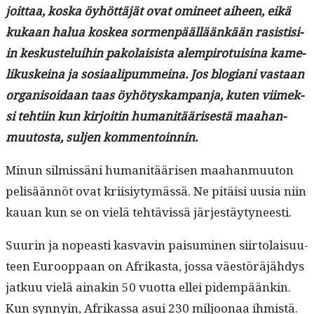
joit­taa, kos­ka öyhöt­täjät ovat omi­neet aiheen, eikä
kukaan halua koskea sor­men­pääl­läänkään rasis­tisi­
in keskustelui­hin pako­lai­sista alem­piro­tu­isi­na kame­
likuskeina ja sosi­aalipum­meina. Jos blo­giani vas­taan
organ­isoidaan taas öyhö­tyskam­pan­ja, kuten viimek­
si tehti­in kun kir­joitin human­itääris­es­tä maa­han­
muu­tos­ta, sul­jen kommentoinnin.
Min­un silmis­säni human­itäärisen maa­han­muu­ton
pelisään­nöt ovat kri­isiy­tymässä. Ne pitäisi uusia niin
kauan kun se on vielä tehtävis­sä järjestäytyneesti.
Suurin ja nopeasti kas­vavin paisum­i­nen siir­to­laisu­u­
teen Euroop­paan on Afrikas­ta, jos­sa väestöräjähdys
jatkuu vielä ainakin 50 vuot­ta ellei pidem­päänkin.
Kun syn­nyin, Afrikas­sa asui 230 miljoon­aa ihmistä.