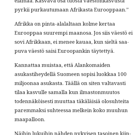
elämää. Kas­va­va osa tuos­ta väestönkasvus­ta
pyrkii purkau­tu­maan Afrikas­ta Eurooppaan.”
Afrik­ka on pin­ta-alalal­taan kolme ker­taa
Euroop­paa suurem­pi maanosa. Jos siis väestö ei
sovi Afrikkaan, ei menee kauaa, kun sieltä saa­
pu­va väestö saisi Euroopankin täytettyä.
Kan­nat­taa muis­taa, että Alanko­maid­en
asukasti­hey­del­lä Suomeen sopisi luokkaa 100
miljoon­aa asukas­ta. Tääl­lä on siten val­tavasti
tilaa kasvulle samal­la kun ilmas­ton­muu­tos
toden­näköis­es­ti muut­taa täkäläisiä olo­suhtei­ta
parem­mak­si suh­teessa melkein koko muuhun
maapalloon.
Näi­hin lukui­hin näh­den nykyisen tasoinen kiin­