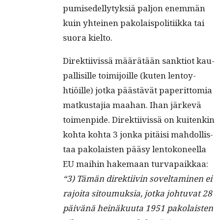
pumisedel­ly­tyk­siä paljon enem­män
kuin yhteinen pako­lais­poli­ti­ik­ka tai
suo­ra kielto.
Direk­ti­ivis­sä määrätään sank­tiot kau­
pal­lisille toim­i­joille (kuten lentoy­
htiöille) jot­ka päästävät paperit­to­mia
matkus­ta­jia maa­han. Ihan järkevä
toimen­pide. Direk­ti­ivis­sä on kuitenkin
koh­ta koh­ta 3 jon­ka pitäisi mah­dol­lis­
taa pako­lais­ten pääsy lentokoneel­la
EU mai­hin hake­maan turvapaikkaa:
“3) Tämän direk­ti­ivin sovelt­a­mi­nen ei
rajoi­ta sitoumuk­sia, jot­ka johtu­vat 28
päivänä heinäku­u­ta 1951 pako­lais­ten