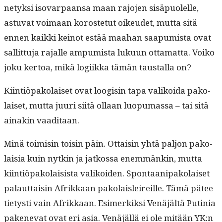
netyk­si iso­varpaansa maan rajo­jen sisäpuolelle,
astu­vat voimaan koroste­tut oikeudet, mut­ta sitä
ennen kaik­ki keinot estää maa­han saa­pumista ovat
sal­lit­tu­ja rajalle ampumista luku­un otta­mat­ta. Voiko
joku ker­toa, mikä logi­ik­ka tämän taustal­la on?
Kiin­tiö­pako­laiset ovat loogisin tapa valikoi­da pako­
laiset, mut­ta juuri siitä ollaan luop­umas­sa – tai sitä
ainakin vaaditaan.
Minä toimisin toisin päin. Ottaisin yhtä paljon pako­
laisia kuin nytkin ja jatkos­sa enem­mänkin, mut­ta
kiin­tiö­pako­lai­sista valikoiden. Spon­taa­ni­pako­laiset
palaut­taisin Afrikkaan pako­laisleireille. Tämä pätee
tietysti vain Afrikkaan. Esimerkik­si Venäjältä Putinia
pak­enevat ovat eri asia. Venäjäl­lä ei ole mitään YK:n