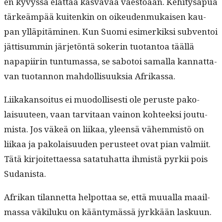
en kyvyssä elät­tää kas­vavaa väestöään. Kehi­tys­a­pua
tärkeäm­pää kuitenkin on oikeu­den­mukaisen kau­
pan ylläpitämi­nen. Kun Suo­mi esimerkik­si sub­ven­toi
jät­tisum­min jär­jetön­tä sok­erin tuotan­toa tääl­lä
napa­pi­irin tun­tu­mas­sa, se sabotoi samal­la kan­nat­ta­
van tuotan­non mah­dol­lisuuk­sia Afrikassa.
Liikakan­soi­tus ei muodol­lis­es­ti ole peruste pako­
laisu­u­teen, vaan tarvi­taan vain­on kohteek­si jou­tu­
mista. Jos väkeä on liikaa, yleen­sä vähem­mistö on
liikaa ja pako­laisu­u­den perus­teet ovat pian valmi­it.
Tätä kir­joitet­taes­sa satatuhat­ta ihmistä pyrkii pois
Sudanista.
Afrikan tilan­net­ta helpot­taa se, että muual­la maail­
mas­sa väk­iluku on kään­tymässä jyrkkään lasku­un.