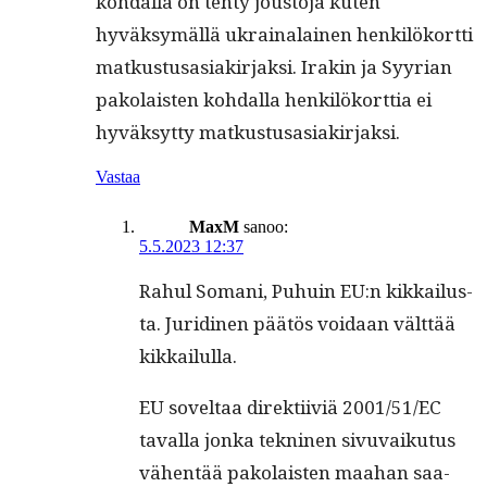
kohdal­la on tehty jous­to­ja kuten
hyväksymäl­lä ukrainalainen henkilöko­rt­ti
matkus­tusasi­akir­jak­si. Irakin ja Syyr­i­an
pako­lais­ten kohdal­la henkilöko­rt­tia ei
hyväksyt­ty matkustusasiakirjaksi.
Vastaa
MaxM
sanoo:
5.5.2023 12:37
Rahul Somani, Puhuin EU:n kikkailus­
ta. Juridi­nen päätös voidaan vält­tää
kikkailulla.
EU soveltaa direk­ti­iviä 2001/51/EC
taval­la jon­ka tekni­nen sivu­vaiku­tus
vähen­tää pako­lais­ten maa­han saa­