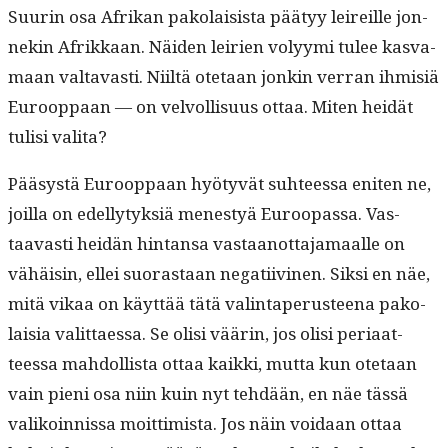
Suurin osa Afrikan pako­lai­sista pää­tyy leireille jon­
nekin Afrikkaan. Näi­den leirien volyy­mi tulee kas­va­
maan val­tavasti. Niiltä ote­taan jonkin ver­ran ihmisiä
Euroop­paan — on velvol­lisu­us ottaa. Miten hei­dät
tulisi valita?
Pääsys­tä Euroop­paan hyö­tyvät suh­teessa eniten ne,
joil­la on edel­ly­tyk­siä men­estyä Euroopas­sa. Vas­
taavasti hei­dän hin­tansa vas­taan­ot­ta­ja­maalle on
vähäisin, ellei suo­ras­taan negati­ivi­nen. Sik­si en näe,
mitä vikaa on käyt­tää tätä val­in­ta­pe­rus­teena pako­
laisia valit­taes­sa. Se olisi väärin, jos olisi peri­aat­
teessa mah­dol­lista ottaa kaik­ki, mut­ta kun ote­taan
vain pieni osa niin kuin nyt tehdään, en näe tässä
valikoin­nis­sa moit­timista. Jos näin voidaan ottaa