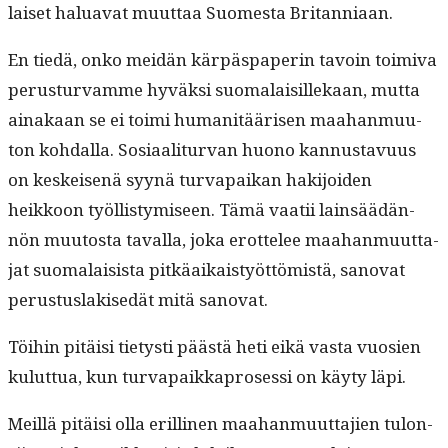
laiset halu­a­vat muut­taa Suomes­ta Britanniaan.
En tiedä, onko mei­dän kär­päs­pa­perin tavoin toimi­va
perus­tur­vamme hyväk­si suo­ma­laisillekaan, mut­ta
ainakaan se ei toi­mi human­itäärisen maa­han­muu­
ton kohdal­la. Sosi­aal­i­tur­van huono kan­nus­tavu­us
on keskeisenä syynä tur­va­paikan hak­i­joiden
heikkoon työl­listymiseen. Tämä vaatii lain­säädän­
nön muu­tos­ta taval­la, joka erot­telee maa­han­muut­ta­
jat suo­ma­lai­sista pitkäaikaistyöt­tömistä, sanovat
perus­tus­lakisedät mitä sanovat.
Töi­hin pitäisi tietysti päästä heti eikä vas­ta vuosien
kulut­tua, kun tur­va­paikkapros­es­si on käy­ty läpi.
Meil­lä pitäisi olla erilli­nen maa­han­muut­ta­jien tulon­