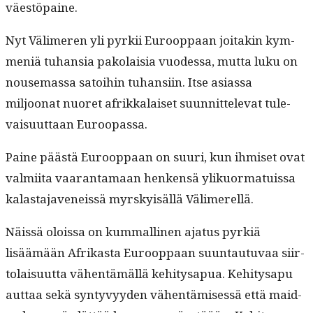
väestöpaine.
Nyt Välimeren yli pyrkii Euroop­paan joitakin kym­
meniä tuhan­sia pako­laisia vuodessa, mut­ta luku on
nouse­mas­sa satoi­hin tuhan­si­in. Itse asi­as­sa
miljoonat nuoret afrikkalaiset suun­nit­tel­e­vat tule­
vaisu­ut­taan Euroopassa.
Paine päästä Euroop­paan on suuri, kun ihmiset ovat
valmi­ita vaaran­ta­maan henken­sä ylikuor­ma­tuis­sa
kalas­ta­javeneis­sä myrsky­isäl­lä Välimerellä.
Näis­sä olois­sa on kum­malli­nen aja­tus pyrk­iä
lisäämään Afrikas­ta Euroop­paan suun­tau­tu­vaa siir­
to­laisu­ut­ta vähen­tämäl­lä kehi­tys­a­pua. Kehi­tys­a­pu
aut­taa sekä syn­tyvyy­den vähen­tämisessä että maid­