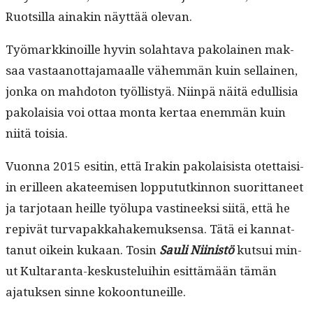
Ruot­sil­la ainakin näyt­tää olevan.
Työ­markki­noille hyvin solah­ta­va pako­lainen mak­
saa vas­taan­ot­ta­ja­maalle vähem­män kuin sel­l­ainen,
jon­ka on mah­do­ton työl­listyä. Niin­pä näitä edullisia
pako­laisia voi ottaa mon­ta ker­taa enem­män kuin
niitä toisia.
Vuon­na 2015 esitin, että Irakin pako­lai­sista otet­taisi­
in erilleen aka­teemisen lop­pututkin­non suorit­ta­neet
ja tar­jo­taan heille työlu­pa vasti­neek­si siitä, että he
repivät tur­va­pakka­hake­muk­sen­sa. Tätä ei kan­nat­
tanut oikein kukaan. Tosin
Sauli Niin­istö
kut­sui min­
ut Kul­taran­ta-keskustelui­hin esit­tämään tämän
ajatuk­sen sinne kokoontuneille.