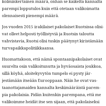
kolminker­tainen määrä, onhan se kaikelta kannal­ta
parem­pi lop­putu­los kuin että ote­taan valikoimat­ta
olen­nais­es­ti pienem­pi määrä.
Jos vuo­den 2015 irak­i­laiset pako­laiset Ruot­sis­sa oli­si­
vat olleet hel­posti työl­listyviä ja Ruotsin talout­ta
vahvis­tavia, Ruot­si olisi tuskin pää­tynyt kiristämään
turvapaikkapolitiikkaansa.
Huo­mat­takoon, että nämä spon­taa­ni­pako­laiset ovat
suurelta osin valikoitunut­ta ja hyväo­saista joukkoa,
sil­lä köy­hä, aloitekyvytön tumpe­lo ei pysty jär­
jestämään itseään Euroop­paan. Näin he ovat vas­
taan­ot­ta­ja­maid­en kannal­ta keskimääräistä parem­
pia pako­laisia. Pidän kuitenkin parem­pana, että me
valikoimme hei­dät itse sen sijaan, että pako­laisek­si