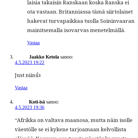
laisia takaisin Ran­skaan kos­ka Ran­s­ka ei
ota vas­taan. Bri­tan­ni­as­sa tämä siir­to­laiset
hake­vat tur­va­paikkaa tuol­la Soin­in­vaaran
mainit­se­mal­la iso­var­vas menetelmällä.
Vastaa
Jaakko Ketola
sanoo:
4.5.2023 19:22
Just niin👍
Vastaa
Koti-isä
sanoo:
4.5.2023 19:36
“Afrik­ka on val­ta­va maanosa, mut­ta näin isolle
väestölle se ei kykene tar­joa­maan kelvol­lista