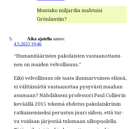
Mon­tako mil­jar­dia mah­tu­isi
Grönlantiin?
Aika ajatella
sanoo:
4.5.2023 19:46
“Human­itääris­ten pako­lais­ten vas­taan­ot­ta­mi­
nen on maid­en velvollisuus.”
Eikö velvol­lisu­us ole taa­ta ihmis­ar­voinen elämä,
ei vält­tämät­tä vas­taan­ot­taa pysyvästi maa­han
asumaan? Nähdäk­seni pro­fes­sori Paul Col­lierin
kevääl­lä 2015 tekemä ehdo­tus pako­laiskri­isin
ratkaisemisek­si perus­tuu juuri siihen, että tur­
va voidaan jär­jestää tulo­maan ulkop­uolel­la.