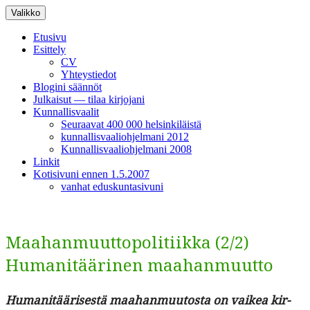
Siirry
Valikko
sisältöön
Etusivu
Esittely
CV
Yhteystiedot
Blogini säännöt
Julkaisut — tilaa kirjojani
Kunnallisvaalit
Seuraavat 400 000 helsinkiläistä
kunnallisvaaliohjelmani 2012
Kunnallisvaaliohjelmani 2008
Linkit
Kotisivuni ennen 1.5.2007
vanhat eduskuntasivuni
Maahanmuuttopolitiikka (2/2)
Humanitäärinen maahanmuutto
Human­itääris­es­tä maa­han­muu­tos­ta on vaikea kir­