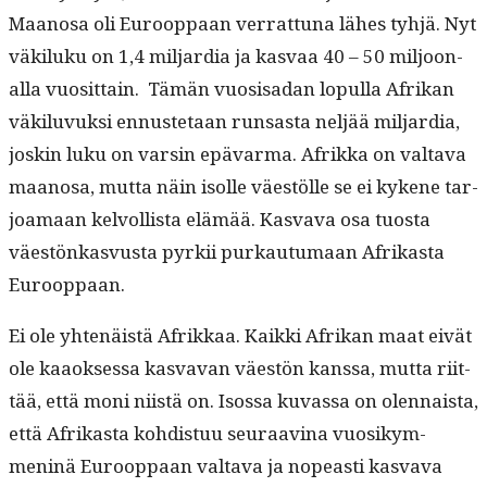
Maanosa oli Euroop­paan ver­rat­tuna läh­es tyhjä. Nyt
väk­iluku on 1,4 mil­jar­dia ja kas­vaa 40 – 50 miljoon­
al­la vuosit­tain. Tämän vuo­sisadan lop­ul­la Afrikan
väk­ilu­vuk­si ennuste­taan run­sas­ta neljää mil­jar­dia,
joskin luku on varsin epä­var­ma. Afrik­ka on val­ta­va
maanosa, mut­ta näin isolle väestölle se ei kykene tar­
joa­maan kelvol­lista elämää. Kas­va­va osa tuos­ta
väestönkasvus­ta pyrkii purkau­tu­maan Afrikas­ta
Eurooppaan.
Ei ole yht­enäistä Afrikkaa. Kaik­ki Afrikan maat eivät
ole kaaok­ses­sa kas­va­van väestön kanssa, mut­ta riit­
tää, että moni niistä on. Isos­sa kuvas­sa on olen­naista,
että Afrikas­ta kohdis­tuu seu­raav­ina vuosikym­
meninä Euroop­paan val­ta­va ja nopeasti kas­va­va