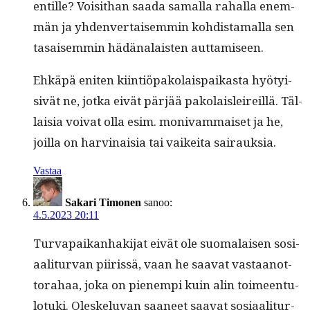
en­tille? Voisithan saa­da samal­la rahal­la enem­
män ja yhden­ver­taisem­min kohdis­ta­mal­la sen
tasaisem­min hädä­nalais­ten auttamiseen.
Ehkäpä eniten kiin­tiö­pako­lai­s­paikas­ta hyö­ty­i­
sivät ne, jot­ka eivät pär­jää pako­laisleireil­lä. Täl­
laisia voivat olla esim. moni­vam­maiset ja he,
joil­la on harv­inaisia tai vaikei­ta sairauksia.
Vastaa
Sakari Timonen
sanoo:
4.5.2023 20:11
Tur­va­paikan­hak­i­jat eivät ole suo­ma­laisen sosi­
aal­i­tur­van piiris­sä, vaan he saa­vat vas­taan­ot­
tora­haa, joka on pienem­pi kuin alin toimeen­tu­
lo­tu­ki. Oleskelu­van saa­neet saa­vat sosi­aal­i­tur­