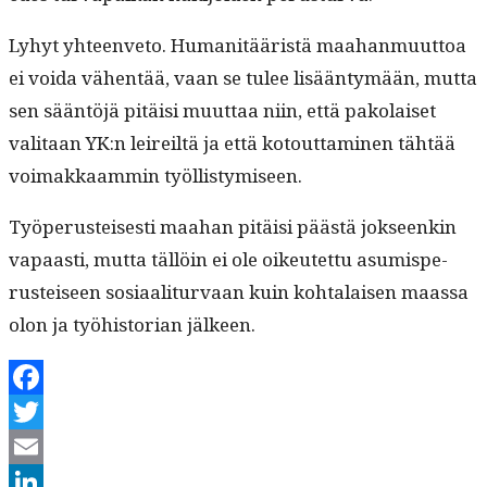
Lyhyt yhteen­ve­to. Human­itääristä maa­han­muut­toa
ei voi­da vähen­tää, vaan se tulee lisään­tymään, mut­ta
sen sään­töjä pitäisi muut­taa niin, että pako­laiset
val­i­taan YK:n leireiltä ja että kotout­ta­mi­nen tähtää
voimakkaam­min työllistymiseen.
Työpe­rusteis­es­ti maa­han pitäisi päästä jok­seenkin
vapaasti, mut­ta täl­löin ei ole oikeutet­tu asum­is­pe­
rusteiseen sosi­aal­i­tur­vaan kuin kohta­laisen maas­sa
olon ja työhis­to­ri­an jälkeen.
Facebook
Twitter
Email