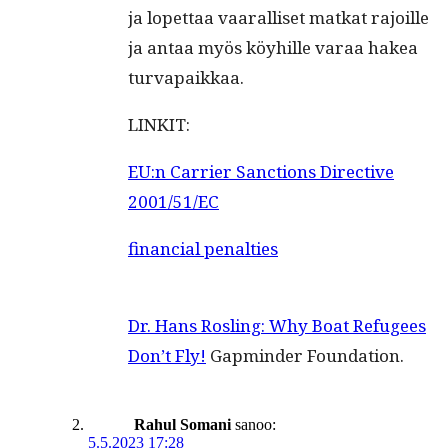
ja lopet­taa vaar­al­liset matkat rajoille
ja antaa myös köy­hille varaa hakea
turvapaikkaa.
LINKIT:
EU:n Car­ri­er Sanc­tions Direc­tive
2001/51/EC
finan­cial penalties
Dr. Hans Rosling: Why Boat Refugees
Don’t Fly!
Gap­min­der Foundation.
Rahul Somani
sanoo:
5.5.2023 17:28