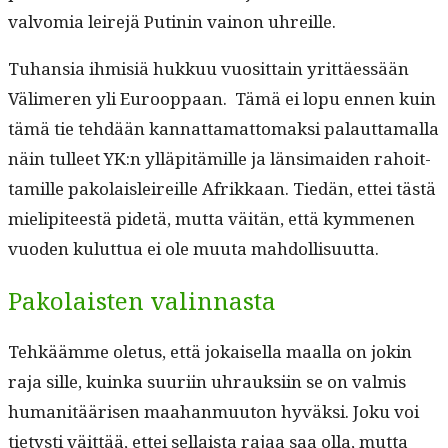
valvo­m­ia leire­jä Putinin vain­on uhreille.
Tuhan­sia ihmisiä hukkuu vuosit­tain yrit­täessään
Välimeren yli Euroop­paan. Tämä ei lopu ennen kuin
tämä tie tehdään kan­nat­ta­mat­tomak­si palaut­ta­mal­la
näin tulleet YK:n ylläpitämille ja län­si­maid­en rahoit­
tamille pako­laisleireille Afrikkaan. Tiedän, ettei tästä
mielip­i­teestä pide­tä, mut­ta väitän, että kymme­nen
vuo­den kulut­tua ei ole muu­ta mahdollisuutta.
Pakolaisten valinnasta
Tehkäämme ole­tus, että jokaisel­la maal­la on jokin
raja sille, kuin­ka suuri­in uhrauk­si­in se on valmis
human­itäärisen maa­han­muu­ton hyväk­si. Joku voi
tietysti väit­tää, ettei sel­l­aista rajaa saa olla, mut­ta