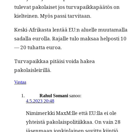
tule­vat pako­laiset jos tur­va­paikkapäätös on
kiel­teinen. Myös pas­si tarvitaan.
Kes­ki-Afrikas­ta lentää EU:n aluelle muu­ta­mal­la
sadal­la eurol­la. Rajalle tulo mak­saa hel­posti 10
— 20 tuhat­ta euroa.
Tur­va­paikkaa pitäisi voi­da hakea
pakolaisleirillä.
Vastaa
Rahul Somani
sanoo:
4.5.2023 20:48
Nim­imerk­ki MaxM:lle että EU:lla ei ole
yhteistä pako­lais­poli­ti­ikkaa. On vain 28
jäsen­maan jonkin­lainen sovit­tu kiin­tiö.