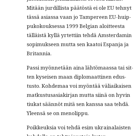
Mitään jur­dil­lista päätöstä ei ole EU tehnyt
tässä asi­as­sa vaan jo Tam­pereen EU-huip­
pukok­ouk­ses­sa 1999 Bel­gian aloit­teesta
täl­läistä kyl­lä yrtet­ti­in tehdä Ams­ter­damin
sopimuk­seen mut­ta sen kaa­toi Espan­ja ja
Britannia.
Pas­si myön­netään aina lähtö­maas­sa tai sit­
ten kyseisen maan diplo­maat­ti­nen edus­
tus­to. Kohde­maa voi myön­tää väli­aikaisen
matkus­tusasi­akir­jan mut­ta siinä on hyvin
tiukat sään­nöt mitä sen kanssa saa tehdä.
Yleen­sä se on menolippu.
Poikkeuk­sia voi tehdä esim ukrainalais­ten