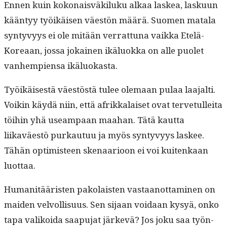
Ennen kuin kokon­aisväk­iluku alkaa laskea, lasku­un
kään­tyy työikäisen väestön määrä. Suomen mata­la
syn­tyvyys ei ole mitään ver­rat­tuna vaik­ka Etelä-
Kore­aan, jos­sa jokainen ikälu­ok­ka on alle puo­let
van­hempi­en­sa ikäluokasta.
Työikäis­es­tä väestöstä tulee ole­maan pulaa laa­jalti.
Voikin käy­dä niin, että afrikkalaiset ovat ter­ve­tullei­ta
töi­hin yhä use­am­paan maa­han. Tätä kaut­ta
liikaväestö purkau­tuu ja myös syn­tyvyys las­kee.
Tähän opti­mis­teen ske­naar­i­oon ei voi kuitenkaan
luottaa.
Human­itääris­ten pako­lais­ten vas­taan­ot­ta­mi­nen on
maid­en velvol­lisu­us. Sen sijaan voidaan kysyä, onko
tapa valikoi­da saa­pu­jat järkevä? Jos joku saa työn­