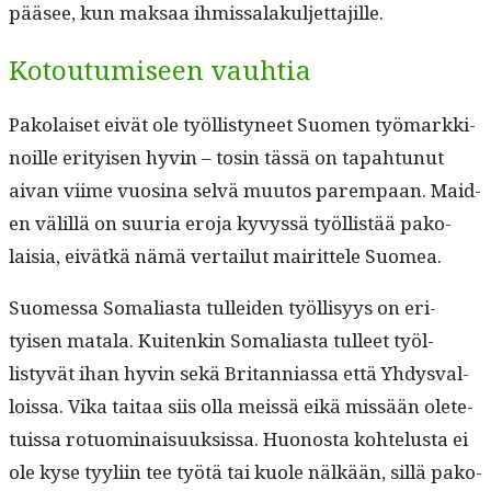
pääsee, kun mak­saa ihmissalakuljettajille.
Kotoutumiseen vauhtia
Pako­laiset eivät ole työl­listyneet Suomen työ­markki­
noille eri­tyisen hyvin – tosin tässä on tapah­tunut
aivan viime vuosi­na selvä muu­tos parem­paan. Maid­
en välil­lä on suuria ero­ja kyvyssä työl­listää pako­
laisia, eivätkä nämä ver­tailut mairit­tele Suomea.
Suomes­sa Soma­lias­ta tullei­den työl­lisyys on eri­
tyisen mata­la. Kuitenkin Soma­lias­ta tulleet työl­
listyvät ihan hyvin sekä Bri­tan­ni­as­sa että Yhdys­val­
lois­sa. Vika taitaa siis olla meis­sä eikä mis­sään olete­
tuis­sa rotuom­i­naisuuk­sis­sa. Huonos­ta kohtelus­ta ei
ole kyse tyyli­in tee työtä tai kuole nälkään, sil­lä pako­