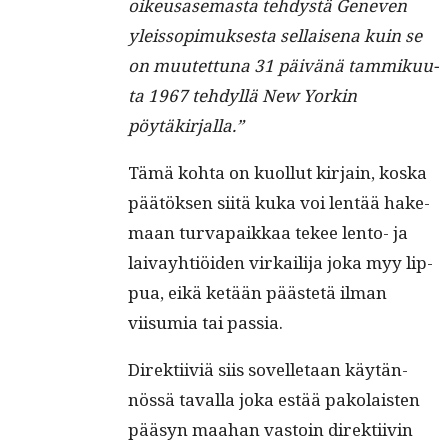
oikeusase­mas­ta tehdys­tä Gen­even
yleis­sopimuk­ses­ta sel­l­aise­na kuin se
on muutet­tuna 31 päivänä tam­miku­u­
ta 1967 tehdyl­lä New Yorkin
pöytäkirjalla.”
Tämä koh­ta on kuol­lut kir­jain, kos­ka
päätök­sen siitä kuka voi lentää hake­
maan tur­va­paikkaa tekee lento- ja
laivay­htiöi­den virkail­i­ja joka myy lip­
pua, eikä ketään päästetä ilman
viisum­ia tai passia.
Direk­ti­iviä siis sovel­letaan käytän­
nössä taval­la joka estää pako­lais­ten
pääsyn maa­han vas­toin direk­ti­ivin