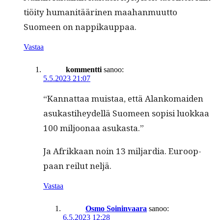
tiöi­ty human­itääri­nen maa­han­muut­to
Suomeen on nappikauppaa.
Vastaa
kommentti
sanoo:
5.5.2023 21:07
“Kan­nat­taa muis­taa, että Alanko­maid­en
asukasti­hey­del­lä Suomeen sopisi luokkaa
100 miljoon­aa asukasta.”
Ja Afrikkaan noin 13 mil­jar­dia. Euroop­
paan reilut neljä.
Vastaa
Osmo Soininvaara
sanoo:
6.5.2023 12:28