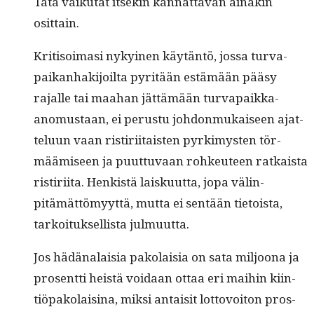
Tätä vaiku­tat itsekin kan­nat­ta­van ainakin
osittain.
Kri­ti­soimasi nykyi­nen käytän­tö, jos­sa tur­va­
paikan­hak­i­joil­ta pyritään estämään pääsy
rajalle tai maa­han jät­tämään tur­va­paik­ka-
anomus­taan, ei perus­tu johdon­mukaiseen ajat­
telu­un vaan ris­tiri­itais­ten pyrkimys­ten tör­
määmiseen ja puut­tuvaan rohkeu­teen ratkaista
ris­tiri­ita. Henkistä laisku­ut­ta, jopa välin­
pitämät­tömyyt­tä, mut­ta ei sen­tään tietoista,
tarkoituk­sel­lista julmuutta.
Jos hädä­nalaisia pako­laisia on sata miljoona ja
pros­ent­ti heistä voidaan ottaa eri mai­hin kiin­
tiö­pako­laisi­na, mik­si antaisit lot­tovoiton pros­