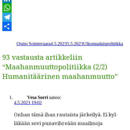
LinkedIn
WhatsApp
Telegram
Kirjoittaja
Julkaistu
Kategoriat
Share
Osmo Soininvaara
4.5.2023
5.5.2023
Ulkomaalaispolitiikka
93 vastausta artikkeliin
“Maahanmuuttopolitiikka (2/2)
Humanitäärinen maahanmuutto”
Vesa Sorri
sanoo:
4.5.2023 19:02
Onhan tämä ihan rautaista järkeilyä. Ei kyl­
läkään sovi punav­ihreään maail­mo­ja