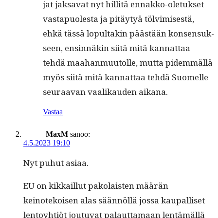
jat jak­sa­vat nyt hillitä ennakko-ole­tuk­set
vastapuoles­ta ja pitäy­tyä tölvimis­es­tä,
ehkä tässä lop­ul­takin päästään kon­sen­suk­
seen, ensin­näkin siitä mitä kan­nat­taa
tehdä maa­han­muu­tolle, mut­ta pidem­mäl­lä
myös siitä mitä kan­nat­taa tehdä Suomelle
seu­raa­van vaa­likau­den aikana.
Vastaa
MaxM
sanoo:
4.5.2023 19:10
Nyt puhut asiaa.
EU on kikkail­lut pako­lais­ten määrän
keinotekoisen alas sään­nöl­lä jos­sa kau­pal­liset
lentoy­htiöt joutu­vat palaut­ta­maan lentämäl­lä