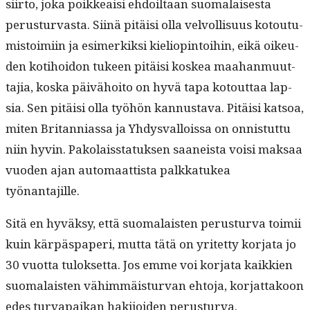
si­ir­to, joka poikkeaisi ehdoil­taan suo­ma­lais­es­ta
perus­tur­vas­ta. Siinä pitäisi olla velvol­lisu­us kotou­tu­
mis­toimi­in ja esimerkik­si kieliopin­toi­hin, eikä oikeu­
den koti­hoidon tukeen pitäisi koskea maa­han­muut­
ta­jia, kos­ka päivähoito on hyvä tapa kotout­taa lap­
sia. Sen pitäisi olla työhön kan­nus­ta­va. Pitäisi kat­soa,
miten Bri­tan­ni­as­sa ja Yhdys­val­lois­sa on onnis­tut­tu
niin hyvin. Pako­lais­statuk­sen saaneista voisi mak­saa
vuo­den ajan automaat­tista palkkatukea
työnantajille.
Sitä en hyväksy, että suo­ma­lais­ten perus­tur­va toimii
kuin kär­päs­pa­peri, mut­ta tätä on yritet­ty kor­ja­ta jo
30 vuot­ta tulok­set­ta. Jos emme voi kor­ja­ta kaikkien
suo­ma­lais­ten vähim­mäis­tur­van ehto­ja, kor­jat­takoon
edes tur­va­paikan hak­i­joiden perusturva.