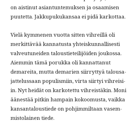
on aistin­ut asiantun­te­muk­sen ja osaamisen
puutet­ta. Jakkupukukansaa ei pidä karkottaa.
Vielä kymme­nen vuot­ta sit­ten vihreil­lä oli
merkit­tävää kan­na­tus­ta yhteiskun­nal­lis­es­ti
valveu­tunei­den talousti­eteil­i­jöi­den joukos­sa.
Aiem­min tämä poruk­ka oli kan­nat­tanut
demare­i­ta, mut­ta demarien siir­ryt­tyä talousa­
jat­telus­saan pop­ulis­mi­in, vir­ta siir­tyi vihreisi­
in. Nyt hei­dät on karkotet­tu vihreistäkin. Moni
äänestää pitkin ham­pain kokoomus­ta, vaik­ka
kansan­taloustiede on pohjim­mil­taan vasem­
mis­to­lainen tiede.