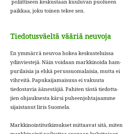
poli­it­tiseen keskus­taan kuu­lu­van puolueen
paikkaa, joku toinen tekee sen.
Tiedotusväeltä vääriä neuvoja
En ymmär­rä neu­voa hokea keskusteluis­sa
ydin­vi­este­jä. Näin voidaan markki­noi­da ham­
puri­laisia ja ehkä perus­suo­ma­laisia, mut­ta ei
vihre­itä. Papukai­ja­maisu­us ei vaku­u­ta
tiedostavia äänestäjiä. Pahiten tästä tiedot­ta­
jien ohjauk­ses­ta kär­si puheen­jo­hta­jaamme
sijais­tanut Iiris Suomela.
Markki­noin­ti­tutkimuk­set mit­taa­vat sitä, miten
markki­noin­ti vaikut­taa suo­raan kulut­ta­jaan.