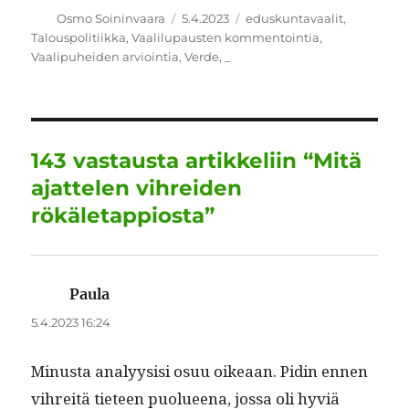
c
it
ai
k
at
e
a
Kirjoittaja
Julkaistu
Kategoriat
Osmo Soininvaara
5.4.2023
eduskuntavaalit
,
Talouspolitiikka
,
Vaalilupausten kommentointia
,
e
te
l
e
s
g
re
Vaalipuheiden arviointia
,
Verde
,
_
b
r
d
A
r
o
I
p
a
o
n
p
m
143 vastausta artikkeliin “Mitä
k
ajattelen vihreiden
rökäletappiosta”
Paula
sanoo:
5.4.2023 16:24
Minus­ta ana­ly­y­sisi osuu oikeaan. Pidin ennen
vihre­itä tieteen puolueena, jos­sa oli hyviä