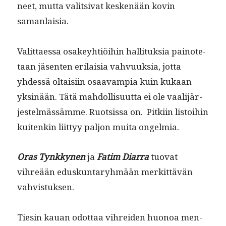
neet, mut­ta val­it­si­vat keskenään kovin
samanlaisia.
Valit­taes­sa osakey­htiöi­hin hal­li­tuk­sia pain­ote­
taan jäsen­ten eri­laisia vahvuuk­sia, jot­ta
yhdessä oltaisi­in osaavampia kuin kukaan
yksinään. Tätä mah­dol­lisu­ut­ta ei ole vaal­i­jär­
jestelmässämme. Ruot­sis­sa on. Pitki­in lis­toi­hin
kuitenkin liit­tyy paljon mui­ta ongelmia.
Oras Tynkky­nen
ja
Fatim Diar­ra
tuo­vat
vihreään eduskun­taryh­mään merkit­tävän
vahvistuksen.
Tiesin kauan odot­taa vihrei­den huonoa men­