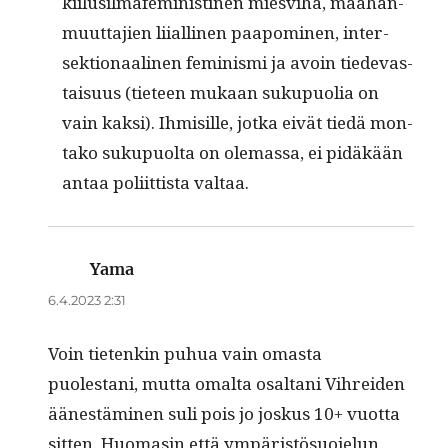
kiilusilmäfem­i­nisti­nen miesvi­ha, maa­han­
muut­ta­jien liialli­nen paapomi­nen, inter­
sek­tion­aa­li­nen fem­i­nis­mi ja avoin tiedev­as­
taisu­us (tieteen mukaan sukupuo­lia on
vain kak­si). Ihmisille, jot­ka eivät tiedä mon­
tako sukupuol­ta on ole­mas­sa, ei pidäkään
antaa poli­it­tista valtaa.
Yama
sanoo:
6.4.2023 2:31
Voin tietenkin puhua vain omas­ta
puolestani, mut­ta oma­l­ta osaltani Vihrei­den
äänestämi­nen suli pois jo joskus 10+ vuot­ta
sit­ten. Huo­masin että ympäristö­suo­jelun