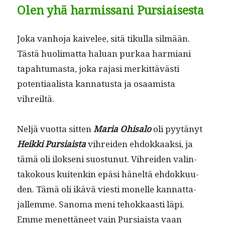
Olen yhä harmissani Pursiaisesta
Joka van­ho­ja kaivelee, sitä tikul­la silmään.
Tästä huoli­mat­ta halu­an purkaa harmi­ani
tapah­tu­mas­ta, joka rajasi merkit­tävästi
poten­ti­aal­ista kan­na­tus­ta ja osaamista
vihreiltä.
Neljä vuot­ta sit­ten
Maria Ohisa­lo
oli pyytänyt
Heik­ki Pur­si­aista
vihrei­den ehdokkaak­si, ja
tämä oli ilok­seni suos­tunut. Vihrei­den val­in­
takok­ous kuitenkin epäsi häneltä ehdokku­u­
den. Tämä oli ikävä viesti mon­elle kan­nat­ta­
jallemme. Sanoma meni tehokkaasti läpi.
Emme menet­täneet vain Pur­si­aista vaan