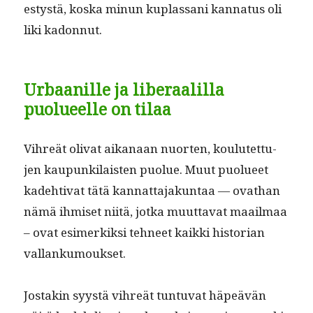
estys­tä, kos­ka min­un kuplas­sani kan­na­tus oli
liki kadonnut.
Urbaanille ja liberaalilla
puolueelle on tilaa
Vihreät oli­vat aikanaan nuorten, koulutet­tu­
jen kaupunki­lais­ten puolue. Muut puolueet
kade­hti­vat tätä kan­nat­ta­jakun­taa — ovathan
nämä ihmiset niitä, jot­ka muut­ta­vat maail­maa
– ovat esimerkik­si tehneet kaik­ki his­to­ri­an
vallankumoukset.
Jostakin syys­tä vihreät tun­tu­vat häpeävän