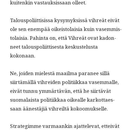
kuitenkin vas­tauk­sis­saan olleet.
Talous­poli­it­ti­sis­sa kysymyk­sis­sä vihreät eivät
ole sen enem­pää oikeis­to­laisia kuin vasem­mis­
to­laisia. Pahin­ta on, että Vihreät ovat kadon­
neet talous­poli­it­tis­es­ta keskustelus­ta
kokonaan.
Ne, joiden mielestä maail­ma para­nee sil­lä
siirtämäl­lä vihrei­den poli­ti­ikkaa vasem­malle,
eivät tun­nu ymmärtävän, että he siirtävät
suo­ma­laista poli­ti­ikkaa oikealle karkot­taes­
saan äänestäjiä vihreiltä kokoomukselle.
Strate­gimme var­maankin ajat­tel­e­vat, etteivät