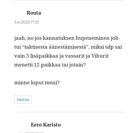
Routa
sanoo:
5.4.2023 17:51
jaah, no jos kan­natuk­sen hupen­e­m­i­nen joh­
tui “tak­tis­es­ta äänestämis­es­tä”, mik­si sdp sai
vain 3 lisä­paikkaa ja vas­sar­it ja Vihu­rit
menet­ti 12 paikkaa tai jotain?
minne lop­ut meni?
Vastaa
Eero Karisto
sanoo: