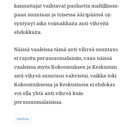
kan­nat­ta­jat vai­h­ta­vat puoluet­ta maltil­lisem­
paan suun­taan ja toises­sa ääripäässä on
syn­tynyt aika voimakkai­ta anti-vihre­itä
ehdokkaita.
Näis­sä vaaleis­sa tämä anti-vihreä suun­taus
ei rajoitu perus­suo­ma­laisi­in, vaan näis­sä
vaaleis­sa myös Kokoomuk­sen ja Keskus­tan
anti-vihreä suun­taus vahvis­tui, vaik­ka toki
Kokoomuk­ses­sa ja Keskus­tas­sa ei ehdokas
voi olla yhtä anti-vihreä kuin
perussuomalaisissa.
Vastaa