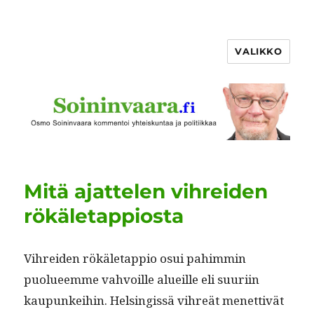
VALIKKO
Mitä ajattelen vihreiden
rökäletappiosta
Vihrei­den rökäle­tap­pio osui pahim­min
puolueemme vahvoille alueille eli suuri­in
kaupunkei­hin. Helsingis­sä vihreät menet­tivät