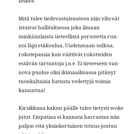
laskea.
Mitä tulee tiedev­as­taisu­u­teen niin vihreät
istu­i­v­at hal­li­tuk­ses­sa joka ilmaan
minkään­laista tieteel­listä perustet­ta run­
noi läpi etäk­oulua, Uuden­maan sulkua,
rokotepas­sia kun väit­tivät rokot­tei­den
estävän tar­tun­to­ja j.n.e. Ei tieteeseen van­
no­va puolue olisi iki­maail­mas­sa pitänyt
tuonkaltaisia hatus­ta vedet­tyjä toimia
kannattaa!
Kir­sikkana kakun päälle tulee tietysti woke
jutut. Empa­ti­aa ei kan­na­ta har­ras­taa niin
paljon että yksinker­tainen totu­us joutuu