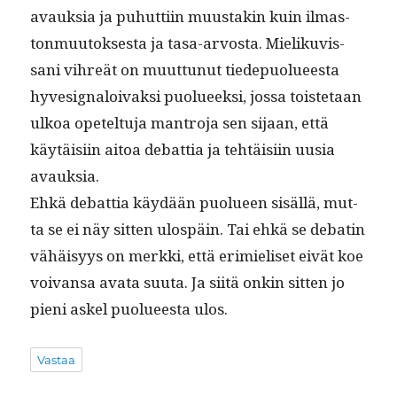
avauk­sia ja puhut­ti­in muus­takin kuin ilmas­
ton­muu­tok­ses­ta ja tasa-arvos­ta. Mieliku­vis­
sani vihreät on muut­tunut tiedepuolueesta
hyves­ig­naloivak­si puolueek­si, jos­sa tois­te­taan
ulkoa opetel­tu­ja mantro­ja sen sijaan, että
käytäisi­in aitoa debat­tia ja tehtäisi­in uusia
avauksia.
Ehkä debat­tia käy­dään puolueen sisäl­lä, mut­
ta se ei näy sit­ten ulospäin. Tai ehkä se debatin
vähäisyys on merk­ki, että erim­ieliset eivät koe
voivansa ava­ta suu­ta. Ja siitä onkin sit­ten jo
pieni askel puolueesta ulos.
Vastaa