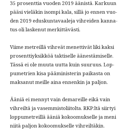
35 pros­ent­tia vuo­den 2019 äänistä. Karku­un
pääsi vieläkin isom­pi kala, sil­lä jo ennen vuo­
den 2019 eduskun­tavaale­ja vihrei­den kan­na­
tus oli laskenut merkittävästi.
Viime metreil­lä vihreät menet­tivät liki kak­si
pros­ent­tiyk­sikköä tak­tiselle äänestämiselle.
Tässä ei ole muu­ta uut­ta kuin suu­ru­us. Lop­
pume­trien kisa päämin­is­terin paikas­ta on
mak­sanut meille aina ennenkin ja paljon.
Ääniä ei men­nyt vain demareille eikä vain
vihreiltä ja vasem­mis­toli­itol­ta. RKP:ltä siir­tyi
lop­pume­treil­lä ääniä kokoomuk­selle ja meni
niitä paljon kokoomuk­selle vihreiltäkin.