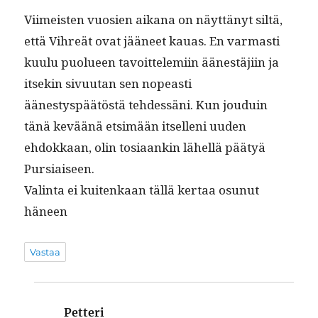
Viimeis­ten vuosien aikana on näyt­tänyt siltä,
että Vihreät ovat jääneet kauas. En var­masti
kuu­lu puolueen tavoit­telemi­in äänestäji­in ja
itsekin sivu­u­tan sen nopeasti
äänestyspäätöstä tehdessäni. Kun jouduin
tänä keväänä etsimään itsel­leni uuden
ehdokkaan, olin tosi­aankin lähel­lä pää­tyä
Pursiaiseen.
Val­in­ta ei kuitenkaan täl­lä ker­taa osunut
häneen
Vastaa
Petteri
sanoo: