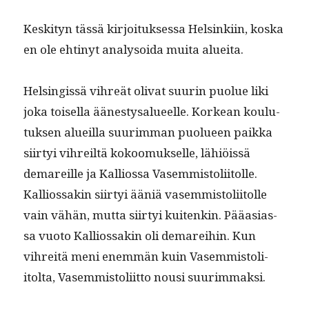
Keski­tyn tässä kir­joituk­ses­sa Helsinki­in, kos­ka
en ole ehtinyt analysoi­da mui­ta alueita.
Helsingis­sä vihreät oli­vat suurin puolue liki
joka toisel­la äänestysalueelle. Korkean koulu­
tuk­sen alueil­la suurim­man puolueen paik­ka
siir­tyi vihreiltä kokoomuk­selle, lähiöis­sä
demareille ja Kallios­sa Vasem­mis­toli­itolle.
Kallios­sakin siir­tyi ääniä vasem­mis­toli­itolle
vain vähän, mut­ta siir­tyi kuitenkin. Pääasi­as­
sa vuo­to Kallios­sakin oli demarei­hin. Kun
vihre­itä meni enem­män kuin Vasem­mis­toli­
itol­ta, Vasem­mis­toli­it­to nousi suurimmaksi.