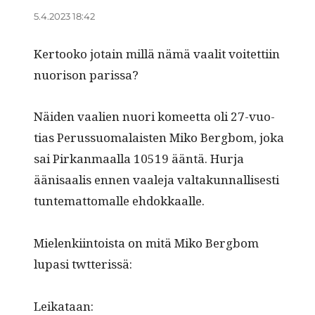
5.4.2023 18:42
Ker­tooko jotain mil­lä nämä vaalit voitet­ti­in
nuori­son parissa?
Näi­den vaalien nuori komeet­ta oli 27-vuo­
tias Perus­suo­ma­lais­ten Miko Berg­bom, joka
sai Pirkan­maal­la 10519 ään­tä. Hur­ja
äänisaalis ennen vaale­ja val­takun­nal­lis­es­ti
tun­tem­at­toma­lle ehdokkaalle.
Mie­lenki­in­toista on mitä Miko Berg­bom
lupasi twtterissä:
Leikataan: