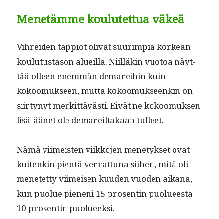
Menetämme koulutettua väkeä
Vihrei­den tap­pi­ot oli­vat suurimpia korkean
koulu­tus­ta­son alueil­la. Niil­läkin vuo­toa näyt­
tää olleen enem­män demarei­hin kuin
kokoomuk­seen, mut­ta kokoomuk­seenkin on
siir­tynyt merkit­tävästi. Eivät ne kokoomuk­sen
lisä-äänet ole demareil­takaan tulleet.
Nämä viimeis­ten viikko­jen mene­tyk­set ovat
kuitenkin pien­tä ver­rat­tuna siihen, mitä oli
menetet­ty viimeisen kuu­den vuo­den aikana,
kun puolue pieneni 15 pros­entin puolueesta
10 pros­entin puolueeksi.