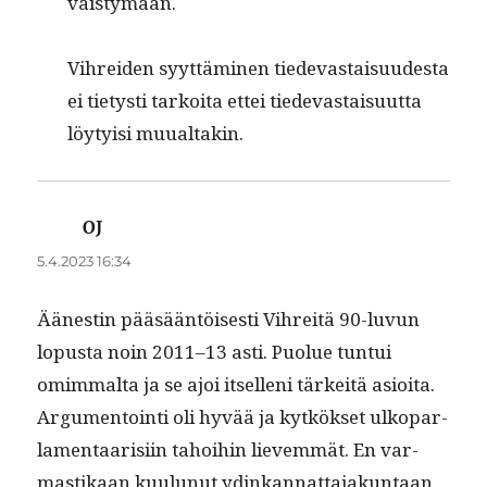
väistymään.
Vihrei­den syyt­tämi­nen tiedev­as­taisu­ud­es­ta
ei tietysti tarkoi­ta ettei tiedev­as­taisu­ut­ta
löy­ty­isi muualtakin.
OJ
sanoo:
5.4.2023 16:34
Äänestin pääsään­töis­es­ti Vihre­itä 90-luvun
lopus­ta noin 2011–13 asti. Puolue tun­tui
omim­mal­ta ja se ajoi itsel­leni tärkeitä asioi­ta.
Argu­men­toin­ti oli hyvää ja kytkök­set ulkopar­
la­men­taarisi­in tahoi­hin lievem­mät. En var­
mas­tikaan kuu­lunut ydinkan­nat­ta­jakun­taan,