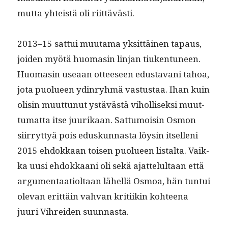
mut­ta yhteistä oli riittävästi.
2013–15 sat­tui muu­ta­ma yksit­täi­nen tapaus,
joiden myötä huo­masin lin­jan tiuken­tuneen.
Huo­masin use­aan otteeseen edus­ta­vani tahoa,
jota puolueen ydin­ryh­mä vas­tus­taa. Ihan kuin
olisin muut­tunut ystävästä vihol­lisek­si muut­
tumat­ta itse juurikaan. Sat­tumoisin Osmon
siir­ryt­tyä pois eduskun­nas­ta löysin itsel­leni
2015 ehdokkaan toisen puolueen listal­ta. Vaik­
ka uusi ehdokkaani oli sekä ajat­telul­taan että
argu­men­taa­ti­oltaan lähel­lä Osmoa, hän tun­tui
ole­van erit­täin vah­van kri­ti­ikin kohteena
juuri Vihrei­den suunnasta.