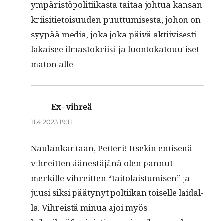
ympäristöpoli­ti­ikas­ta taitaa johtua kansan
kri­isi­ti­etoisu­u­den puut­tumis­es­ta, johon on
syypää media, joka joka päivä akti­ivis­es­ti
lakaisee ilmas­tokri­isi-ja luon­toka­touutiset
maton alle.
Ex-vihreä
sanoo:
11.4.2023 19:11
Naulankan­taan, Pet­teri! Itsekin entisenä
vihre­it­ten äänestäjänä olen pan­nut
merkille vihre­it­ten “taito­lais­tu­misen” ja
juusi sik­si pää­tynyt polti­ikan toiselle laidal­
la. Vihreistä min­ua ajoi myös