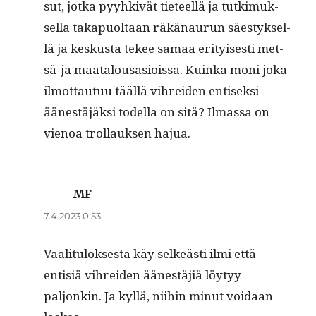
sut, jot­ka pyyhkivät tieteel­lä ja tutkimuk­
sel­la taka­puoltaan räkä­nau­run säestyk­sel­
lä ja keskus­ta tekee samaa eri­tyis­es­ti met­
sä-ja maat­alousasiois­sa. Kuin­ka moni joka
ilmot­tau­tuu tääl­lä vihrei­den entisek­si
äänestäjäk­si todel­la on sitä? Ilmas­sa on
vienoa trol­lauk­sen hajua.
MF
sanoo:
7.4.2023 0:53
Vaal­i­t­u­lok­ses­ta käy selkeästi ilmi että
entisiä vihrei­den äänestäjiä löy­tyy
paljonkin. Ja kyl­lä, niihin min­ut voidaan