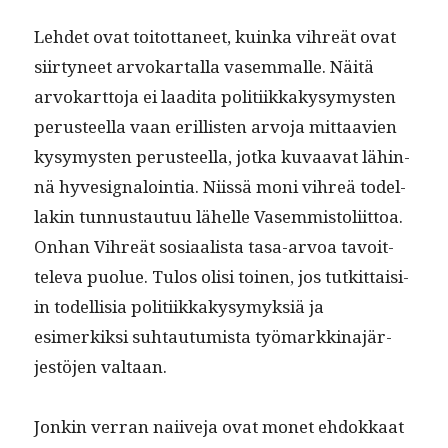
Lehdet ovat toitot­ta­neet, kuin­ka vihreät ovat
siir­tyneet arvokar­tal­la vasem­malle. Näitä
arvokart­to­ja ei laa­di­ta poli­ti­ikkakysymys­ten
perus­teel­la vaan eril­lis­ten arvo­ja mit­taavien
kysymys­ten perus­teel­la, jot­ka kuvaa­vat lähin­
nä hyves­ig­naloin­tia. Niis­sä moni vihreä todel­
lakin tun­nus­tau­tuu lähelle Vasem­mis­toli­it­toa.
Onhan Vihreät sosi­aal­ista tasa-arvoa tavoit­
tel­e­va puolue. Tulos olisi toinen, jos tutkit­taisi­
in todel­lisia poli­ti­ikkakysymyk­siä ja
esimerkik­si suh­tau­tu­mista työ­markki­na­jär­
jestö­jen valtaan.
Jonkin ver­ran nai­ive­ja ovat mon­et ehdokkaat