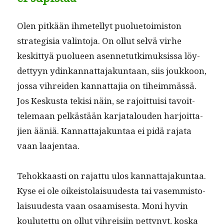
Olen pitkään ihme­tel­lyt puolue­toimis­ton
strate­gisia val­in­to­ja. On ollut selvä virhe
keskit­tyä puolueen asen­netutkimuk­sis­sa löy­
det­tyyn ydinkan­nat­ta­jakun­taan, siis joukkoon,
jos­sa vihrei­den kan­nat­ta­jia on tiheim­mässä.
Jos Keskus­ta tek­isi näin, se rajoit­tuisi tavoit­
tele­maan pelkästään kar­jat­alouden har­joit­ta­
jien ääniä. Kan­nat­ta­jakun­taa ei pidä raja­ta
vaan laajentaa.
Tehokkaasti on rajat­tu ulos kan­nat­ta­jakun­taa.
Kyse ei ole oikeis­to­laisu­ud­es­ta tai vasem­mis­to­
laisu­ud­es­ta vaan osaamis­es­ta. Moni hyvin
koulutet­tu on ollut vihreisi­in pet­tynyt, kos­ka