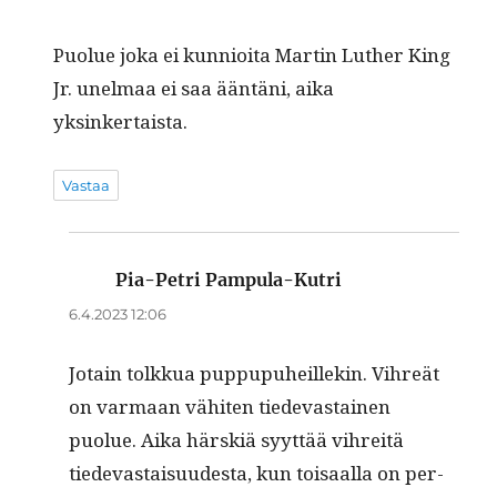
Puolue joka ei kun­nioi­ta Mar­tin Luther King
Jr. unel­maa ei saa ään­täni, aika
yksinkertaista.
Vastaa
Pia-Petri Pampula-Kutri
sanoo:
6.4.2023 12:06
Jotain tolkkua pup­pupuheillekin. Vihreät
on var­maan vähiten tiedev­as­tainen
puolue. Aika härskiä syyt­tää vihre­itä
tiedev­as­taisu­ud­es­ta, kun toisaal­la on per­