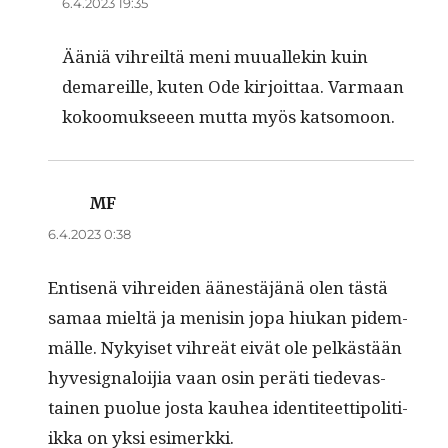
6.4.2023 19:35
Ääniä vihreiltä meni muuallekin kuin
demareille, kuten Ode kir­joit­taa. Var­maan
kokoomuk­seeen mut­ta myös katsomoon.
MF
sanoo:
6.4.2023 0:38
Entisenä vihrei­den äänestäjänä olen tästä
samaa mieltä ja menisin jopa hiukan pidem­
mälle. Nykyiset vihreät eivät ole pelkästään
hyves­ig­naloi­jia vaan osin peräti tiedev­as­
tainen puolue jos­ta kauhea iden­ti­teet­tipoli­ti­
ik­ka on yksi esimerkki.