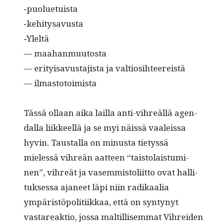
‑puolue­tu­ista
‑kehi­tysavus­ta
‑Yleltä
— maahanmuutosta
— eri­ty­isavus­ta­jista ja valtiosihteereistä
— ilmastotoimista
Tässä ollaan aika lail­la anti-vihreäl­lä agen­
dal­la liik­keel­lä ja se myi näis­sä vaaleis­sa
hyvin. Taustal­la on minus­ta tietyssä
mielessä vihreän aat­teen “tais­to­lais­tu­mi­
nen”, vihreät ja vasem­mis­toli­it­to ovat hal­li­
tuk­ses­sa aja­neet läpi niin radikaalia
ympäristöpoli­ti­ikkaa, että on syn­tynyt
vastareak­tio, jos­sa maltil­lisem­mat Vihrei­den