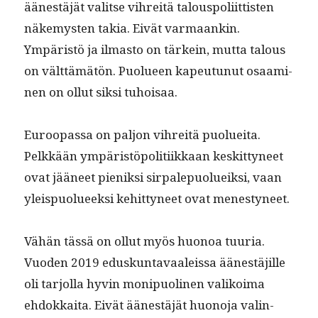
äänestäjät val­itse vihre­itä talous­poli­it­tis­ten
näke­mys­ten takia. Eivät var­maankin.
Ympäristö ja ilmas­to on tärkein, mut­ta talous
on vält­tämätön. Puolueen kapeu­tunut osaami­
nen on ollut sik­si tuhoisaa.
Euroopas­sa on paljon vihre­itä puoluei­ta.
Pelkkään ympäristöpoli­ti­ikkaan keskit­tyneet
ovat jääneet pieniksi sir­palepuolueik­si, vaan
yleis­puolueek­si kehit­tyneet ovat menestyneet.
Vähän tässä on ollut myös huonoa tuuria.
Vuo­den 2019 eduskun­tavaaleis­sa äänestäjille
oli tar­jol­la hyvin monipuo­li­nen valikoima
ehdokkai­ta. Eivät äänestäjät huono­ja valin­