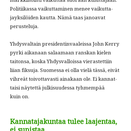
Poli­ti­ikas­sa vaikut­ta­mi­nen menee vaikut­ta­
jayk­silöi­den kaut­ta. Nämä taas janoa­vat
perusteluja.
Yhdys­val­tain pres­i­dentin­vaaleis­sa John Ker­ry
pyr­ki aikanaan salaa­maan ran­skan kie­len
taiton­sa, kos­ka Yhdys­val­lois­sa vierastet­ti­in
liian fik­su­ja. Suomes­sa ei olla vielä tässä, eivät
vihreät toiv­ot­tavasti ainakaan ole. Ei kan­nat­
taisi näytet­tä julk­isu­udessa tyh­mem­pää
kuin on.
Kannatajakuntaa tulee laajentaa,
ei supistaa