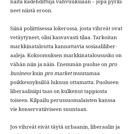
näitä kade­hdit­tu­ja vahvuuk­si­aan – jopa pyrki­
neet niistä eroon.
Siinä poli­it­tises­sa lokerossa, jos­ta vihreät ovat
vetäy­tyneet, olisi kas­vavasti tilaa. Tarkoi­tan
markki­na­t­alout­ta kan­nat­tavia sosi­aalilib­er­
aale­ja. Kokoomuk­sen markki­na­t­aloususko on
vähän niin ja näin. Enem­män puolue on
pro
busi­ness
kuin
pro mar­ket
muu­ta­maa
poikkeusyk­silöä luku­un otta­mat­ta. Puolueen
lib­er­aal­isi­ipi taas on kulkenut tap­pios­ta
toiseen. Kil­pailu perus­suo­ma­lais­ten kanssa
vie kon­ser­vati­iviseen suuntaan.
Jos vihreät eivät täytä urbaanin, lib­er­aalin ja