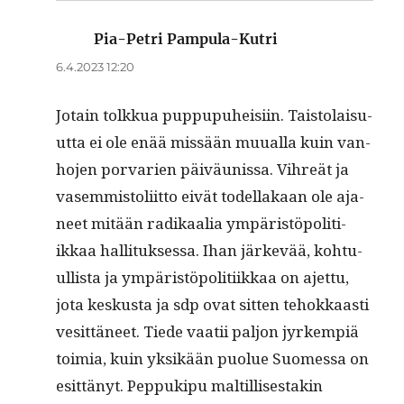
Pia-Petri Pampula-Kutri
sanoo:
6.4.2023 12:20
Jotain tolkkua pup­pupuheisi­in. Tais­to­laisu­
ut­ta ei ole enää mis­sään muual­la kuin van­
ho­jen por­varien päiväu­nis­sa. Vihreät ja
vasem­mis­toli­it­to eivät todel­lakaan ole aja­
neet mitään radikaalia ympäristöpoli­ti­
ikkaa hal­li­tuk­ses­sa. Ihan järkevää, kohtu­
ullista ja ympäristöpoli­ti­ikkaa on ajet­tu,
jota keskus­ta ja sdp ovat sit­ten tehokkaasti
vesit­täneet. Tiede vaatii paljon jyrkem­piä
toimia, kuin yksikään puolue Suomes­sa on
esit­tänyt. Pep­pukipu maltil­lis­es­takin