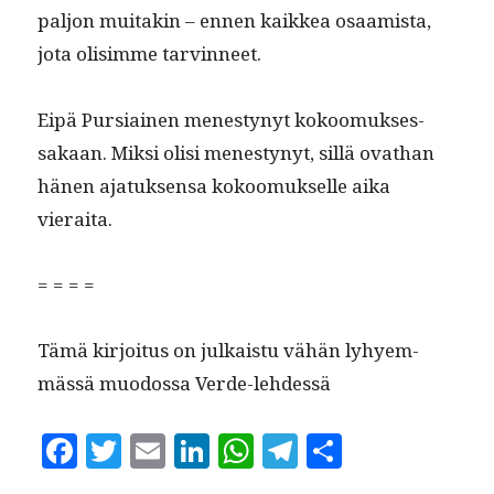
paljon muitakin – ennen kaikkea osaamista,
jota olisimme tarvinneet.
Eipä Pur­si­ainen men­estynyt kokoomuk­ses­
sakaan. Mik­si olisi men­estynyt, sil­lä ovathan
hänen ajatuk­sen­sa kokoomuk­selle aika
vieraita.
= = = =
Tämä kir­joi­tus on julka­istu vähän lyhyem­
mässä muo­dos­sa Verde-lehdessä
F
T
E
Li
W
T
S
a
w
m
n
h
el
h