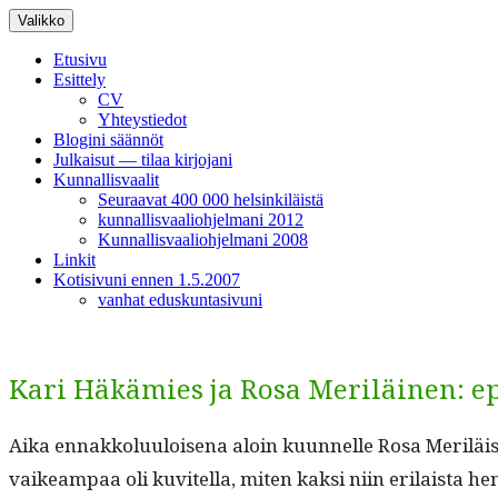
Siirry
Valikko
sisältöön
Etusivu
Esittely
CV
Yhteystiedot
Blogini säännöt
Julkaisut — tilaa kirjojani
Kunnallisvaalit
Seuraavat 400 000 helsinkiläistä
kunnallisvaaliohjelmani 2012
Kunnallisvaaliohjelmani 2008
Linkit
Kotisivuni ennen 1.5.2007
vanhat eduskuntasivuni
Kari Häkämies ja Rosa Meriläinen: ep
Aika ennakkolu­u­loise­na aloin kuun­nelle Rosa Mer­il
vaikeam­paa oli kuvitel­la, miten kak­si niin eri­laista he