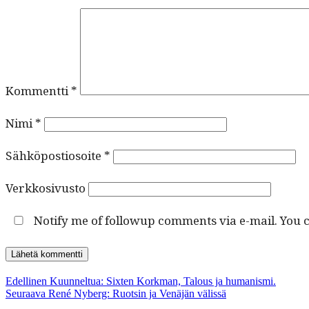
Kommentti
*
Nimi
*
Sähköpostiosoite
*
Verkkosivusto
Notify me of followup comments via e-mail. You 
Artikkelien
Edellinen
Edellinen
Kuunneltua: Sixten Korkman, Talous ja humanismi.
Seuraava
artikkeli:
Seuraava
René Nyberg: Ruotsin ja Venäjän välissä
selaus
artikkeli: