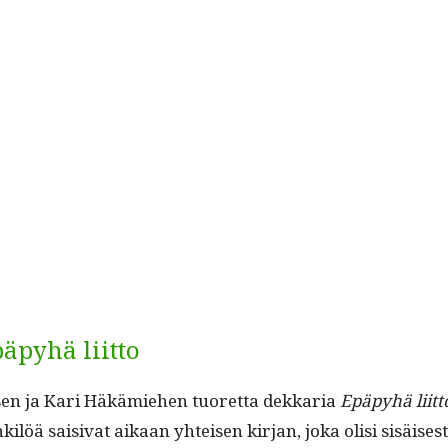
äpyhä liitto
äisen ja Kari Häkämiehen tuoret­ta dekkaria
Epäpy­hä liit­t
nkilöä saisi­vat aikaan yhteisen kir­jan, joka olisi sisäis­e