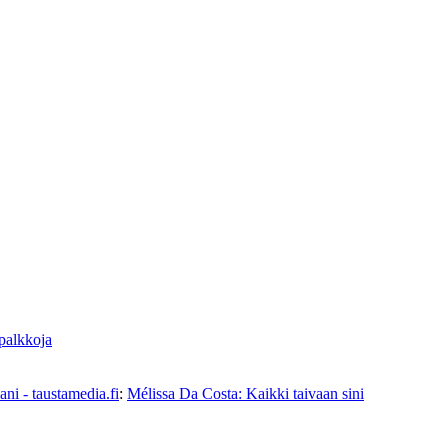
 palkkoja
ni - taustamedia.fi
:
Mélissa Da Costa: Kaikki taivaan sini