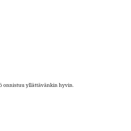
ö onnis­tuu yllät­tävänkin hyvin.