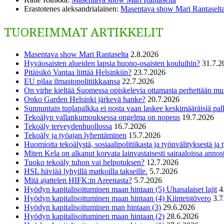
Erastotenes aleksandrialainen
:
Masentava show Mari Rantaselt
TUOREIMMAT ARTIKKELIT
Masentava show Mari Rantaselta
2.8.2026
Hyväosaisten alueiden lapsia huono-osaisten kouluihin?
31.7.2
Pitäisikö Vantaa liittää Helsinkiin?
23.7.2026
EU pilaa ilmastopolitiikkaansa
22.7.2026
On virhe kieltää Suomessa opiskelevia ottamasta perhettään m
Onko Garden Helsinki järkevä hanke?
20.7.2026
Sunnuntain tuplapalkka ei nosta vaan laskee keskimääräisiä pal
Tekoälyn vallankumouksessa ongelma on nopeus
19.7.2026
Tekoäly terveydenhuollossa
16.7.2026
Tekoäly ja työajan lyhentäminen
15.7.2026
Huomioita tekoälystä, sosiaalipolitiikasta ja työnvälityksestä ja
Miten Kela on alkanut korvata lainvastaisesti sairaaloissa annost
Tuoko tekoäly tuhon vai helpotuksen?
12.7.2026
HSL häviää lyhyillä matkoilla takseille.
5.7.2026
Mitä ajattelen HIFK:in Areenasta?
5.7.2026
Hyödyn kapitalisoituminen maan hintaan (5) Uhanalaiset lajit
4
Hyödyn kapitalisoituminen maan hintaan (4) Kiinteistövero
3.7
Hyödyn kapitalisoituminen man hintaan (3)
29.6.2026
Hyödyn kapitalisoituminen maan hintaan (2)
28.6.2026