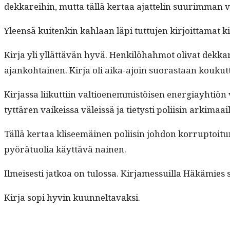
dekkarei­hin, mut­ta täl­lä ker­taa ajat­telin suurim­man vä
Yleen­sä kuitenkin kahlaan läpi tut­tu­jen kir­joit­ta­mat 
Kir­ja yli yllät­tävän hyvä. Henkilöhah­mot oli­vat dekkari
ajanko­htainen. Kir­ja oli aika-ajoin suo­ras­taan koukut
Kir­jas­sa liikut­ti­in val­tioen­em­mistöisen ener­giay­htiön
tyt­tären vaikeis­sa väleis­sä ja tietysti poli­isin arkimaa
Täl­lä ker­taa kliseemäi­nen poli­isin johdon kor­rup­toitu
pyörä­tuo­lia käyt­tävä nainen.
Ilmeis­es­ti jatkoa on tulos­sa. Kir­james­suil­la Häkämie
Kir­ja sopi hyvin kuunneltavaksi.