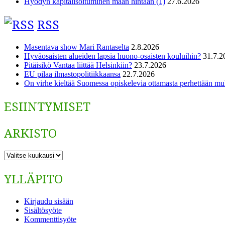
Hyödyn kapitalisoituminen maan hintaan (1)
27.6.2026
RSS
Masentava show Mari Rantaselta
2.8.2026
Hyväosaisten alueiden lapsia huono-osaisten kouluihin?
31.7.2
Pitäisikö Vantaa liittää Helsinkiin?
23.7.2026
EU pilaa ilmastopolitiikkaansa
22.7.2026
On virhe kieltää Suomessa opiskelevia ottamasta perhettään m
ESIINTYMISET
ARKISTO
ARKISTO
YLLÄPITO
Kirjaudu sisään
Sisältösyöte
Kommenttisyöte