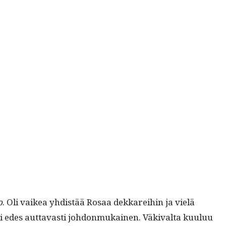
o
. Oli vaikea yhdis­tää Rosaa dekkarei­hin ja vielä
s­ti edes aut­tavasti johdon­mukainen. Väki­val­ta kuu­luu