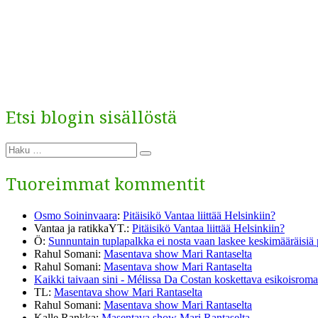
Etsi blogin sisällöstä
Etsi:
Haku
Tuoreimmat kommentit
Osmo Soininvaara
:
Pitäisikö Vantaa liittää Helsinkiin?
Vantaa ja ratikkaYT.
:
Pitäisikö Vantaa liittää Helsinkiin?
Ö
:
Sunnuntain tuplapalkka ei nosta vaan laskee keskimääräisiä
Rahul Somani
:
Masentava show Mari Rantaselta
Rahul Somani
:
Masentava show Mari Rantaselta
Kaikki taivaan sini - Mélissa Da Costan koskettava esikoisromaa
TL
:
Masentava show Mari Rantaselta
Rahul Somani
:
Masentava show Mari Rantaselta
Kalle Rankka
:
Masentava show Mari Rantaselta