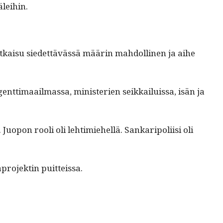
äleihin.
­ratkaisu siedet­tävässä määrin mah­dolli­nen ja aihe
ent­ti­maail­mas­sa, min­is­te­rien seikkailuis­sa, isän ja
Juo­pon rooli oli lehtimiehel­lä. Sankaripoli­isi oli
pro­jek­tin puitteissa.