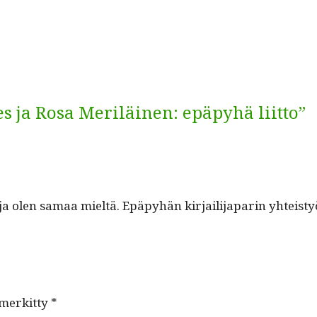
es ja Rosa Meriläinen: epäpyhä liitto”
a olen samaa mieltä. Epäpy­hän kir­jail­i­japarin yhteisty
 merkitty
*