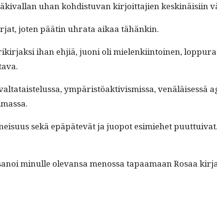
ki­val­lan uhan kohdis­tu­van kir­joit­ta­jien keskinäisi­in v
kir­jat, joten päätin uhra­ta aikaa tähänkin.
kir­jak­si ihan ehjiä, juoni oli mie­lenki­in­toinen, lop­pu
tava.
 val­tatais­telus­sa, ympäristöak­tivis­mis­sa, venäläisessä ag
ilmassa.
neisu­us sekä epäpätevät ja juopot esimiehet puut­tui­v­at. 
s sanoi min­ulle ole­vansa menos­sa tapaa­maan Rosaa kir­ja