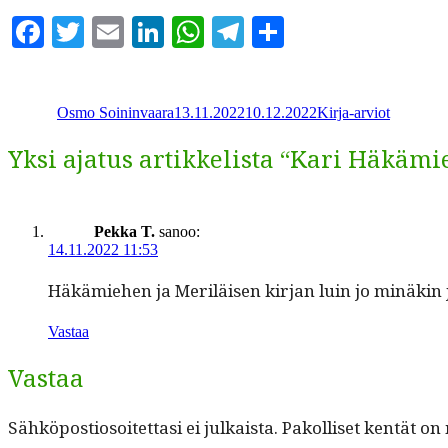
Facebook
Twitter
Email
LinkedIn
WhatsApp
Telegram
Share
Kirjoittaja
Julkaistu
Kategoriat
Osmo Soininvaara
13.11.2022
10.12.2022
Kirja-arviot
Yksi ajatus artikkelista “Kari Häkämi
Pekka T.
sanoo:
14.11.2022 11:53
Häkämiehen ja Mer­iläisen kir­jan luin jo minäkin j
Vastaa
Vastaa
Sähköpostiosoitettasi ei julkaista.
Pakolliset kentät on