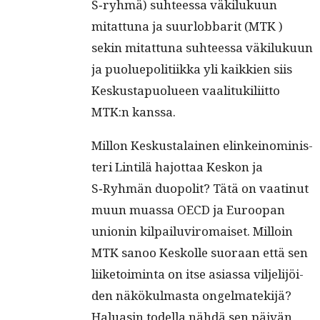
S‑ryhmä) suh­teessa väk­iluku­un
mitat­tuna ja suur­lob­bar­it (MTK )
sekin mitat­tuna suh­teessa väk­iluku­un
ja puolue­poli­ti­ik­ka yli kaikkien siis
Keskustapuolueen vaal­i­tuk­ili­it­to
MTK:n kanssa.
Mil­lon Keskusta­lainen elinkeino­min­is­
teri Lin­tilä hajot­taa Keskon ja
S‑Ryhmän duop­o­lit? Tätä on vaat­in­ut
muun muas­sa OECD ja Euroopan
union­in kil­pailu­vi­ro­maiset. Mil­loin
MTK sanoo Keskolle suo­raan että sen
liike­toim­inta on itse asi­as­sa vil­jeli­jöi­
den näkökul­mas­ta ongelmatekijä?
Haluasin todel­la nähdä sen päivän