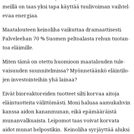
meil­lä on taas yksi tapa käyt­tää tuulivoiman vai­htel­
e­vaa energiaa.
Maat­alouteen keino­li­ha vaikut­taa dra­maat­tis­es­ti.
Palvelee­han 70 % Suomen pel­toalas­ta rehun tuotan­
toa eläimille.
Miten tämä on otet­tu huomioon maat­alouden tule­
vaisu­u­den suun­nitelmis­sa? Myön­netäänkö eläin­tilo­
jen investoin­tei­hin yhä lainaa?
Eivät biore­ak­tor­ei­den tuot­teet silti kor­vaa aito­ja
eläin­tuot­tei­ta välit­tömästi. Moni halu­aa aamukahvin
kanssa aidon kanan­mu­nan, eikä epämääräistä
munan­valkuaista. Leipo­mot taas voivat kor­va­ta
aidot munat hel­postikin. Keino­li­ha syr­jäyt­tää aluk­si