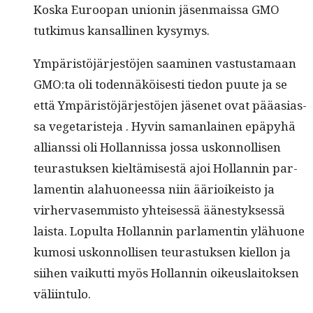
Kos­ka Euroopan union­in jäsen­mais­sa GMO
tutkimus kansalli­nen kysymys.
Ympäristöjär­jestö­jen saami­nen vas­tus­ta­maan
GMO:ta oli toden­näköis­es­ti tiedon puute ja se
että Ympäristöjär­jestö­jen jäsenet ovat pääasi­as­
sa veg­e­taris­te­ja . Hyvin saman­lainen epäpy­hä
allianssi oli Hol­lan­nis­sa jos­sa uskon­nol­lisen
teuras­tuk­sen kieltämis­es­tä ajoi Hol­lan­nin par­
la­mentin alahuoneessa niin ääri­oikeis­to ja
virher­vasem­mis­to yhteisessä äänestyk­sessä
laista. Lop­ul­ta Hol­lan­nin par­la­mentin ylähuone
kumosi uskon­nol­lisen teuras­tuk­sen kiel­lon ja
siihen vaikut­ti myös Hol­lan­nin oikeuslaitok­sen
väliintulo.