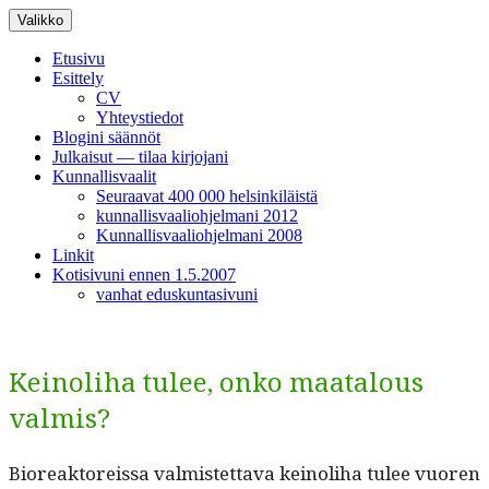
Siirry
Valikko
sisältöön
Etusivu
Esittely
CV
Yhteystiedot
Blogini säännöt
Julkaisut — tilaa kirjojani
Kunnallisvaalit
Seuraavat 400 000 helsinkiläistä
kunnallisvaaliohjelmani 2012
Kunnallisvaaliohjelmani 2008
Linkit
Kotisivuni ennen 1.5.2007
vanhat eduskuntasivuni
Keinoliha tulee, onko maatalous
valmis?
Biore­ak­tor­eis­sa valmis­tet­ta­va keino­li­ha tulee vuoren