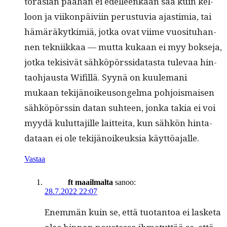
torasian päähän ei edelleenkään saa kuin kel­
loon ja viikon­päivi­in perus­tu­via ajas­timia, tai
hämäräkytkim­iä, jot­ka ovat viime vuosi­tuhan­
nen tekni­ikkaa — mut­ta kukaan ei myy bok­se­ja,
jot­ka tek­i­sivät sähköpörssi­datas­ta tule­vaa hin­
tao­h­jaus­ta Wifil­lä. Syynä on kuule­mani
mukaan tek­i­jänoikeu­songel­ma pohjo­is­maisen
sähköpörssin datan suh­teen, jon­ka takia ei voi
myy­dä kulut­ta­jille lait­tei­ta, kun sähkön hin­ta­
dataan ei ole tek­i­jänoikeuk­sia käyttöajalle.
Vastaa
ft maailmalta
sanoo:
28.7.2022 22:07
Enem­män kuin se, että tuotan­toa ei las­ke­ta