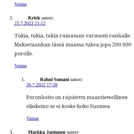
Vastaa
Krtek
sanoo:
25.7.2022 21:12
Tukia, tukia, tukia ruinataan var­masti van­halle.
Mak­se­taan­han tässä maas­sa tukea jopa 200 000
porolle.
Vastaa
Rahul Somani
sanoo:
26.7.2022 17:28
Poron­hoito on rajoitet­tu maanti­eteelli­nen
elinkeino se ei koske koko Suomea.
Vastaa
Markku Jantunen
sanoo: