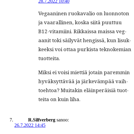
28.7.2022 10:40
Veg­aa­ni­nen ruokavalio on luon­no­ton
ja vaar­alli­nen, kos­ka siitä puut­tuu
B12-vita­mi­i­ni. Rikkaissa mais­sa veg­
aan­it toki säi­lyvät hengis­sä, kun lisuk­
keek­si voi ottaa purk­ista teknokemi­an
tuotteita.
Mik­si ei voisi miet­tiä jotain parem­min
hyväksyt­tävää ja järkeväm­pää vai­h­
toe­htoa? Muitakin eläin­peräisiä tuot­
tei­ta on kuin liha.
R.Silfverberg
sanoo:
26.7.2022 14:45