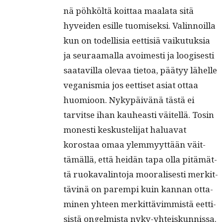
nä pöhköltä koit­taa maala­ta sitä
hyvei­den esille tuomisek­si. Valin­noil­la
kun on todel­lisia eet­tisiä vaiku­tuk­sia
ja seu­raa­mal­la avoimesti ja loogis­es­ti
saatavil­la ole­vaa tietoa, pää­tyy lähelle
veg­an­is­mia jos eet­tiset asi­at ottaa
huomioon. Nykypäivänä tästä ei
tarvitse ihan kauheasti väitel­lä. Tosin
mon­esti keskusteli­jat halu­a­vat
korostaa omaa ylem­myyt­tään väit­
tämäl­lä, että hei­dän tapa olla pitämät­
tä ruokaval­in­to­ja mooralis­es­ti merkit­
täv­inä on parem­pi kuin kan­nan otta­
mi­nen yhteen merkit­tävim­mistä eet­ti­
sistä ongelmista nyky-yhteiskunnissa.