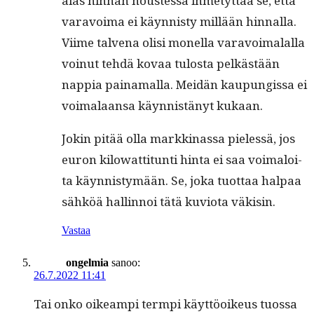
alas hin­nan noustes­sa ihme­tyt­tää se, että
var­avoima ei käyn­nisty mil­lään hin­nal­la.
Viime tal­ve­na olisi monel­la var­avoimalal­la
voin­ut tehdä kovaa tulosta pelkästään
nap­pia paina­mal­la. Mei­dän kaupungis­sa ei
voimalaansa käyn­nistänyt kukaan.
Jokin pitää olla markki­nas­sa pielessä, jos
euron kilo­wat­ti­tun­ti hin­ta ei saa voimaloi­
ta käyn­nistymään. Se, joka tuot­taa hal­paa
sähköä hallinnoi tätä kuvio­ta väkisin.
Vastaa
ongelmia
sanoo:
26.7.2022 11:41
Tai onko oikeampi termpi käyt­töoikeus tuos­sa