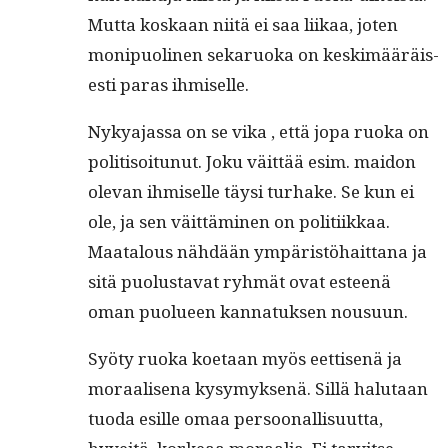
Mut­ta koskaan niitä ei saa liikaa, joten
monipuo­li­nen sekaruo­ka on keskimääräis­
es­ti paras ihmiselle.
Nykya­jas­sa on se vika , että jopa ruo­ka on
poli­ti­soitunut. Joku väit­tää esim. maid­on
ole­van ihmiselle täysi turhake. Se kun ei
ole, ja sen väit­tämi­nen on poli­ti­ikkaa.
Maat­alous nähdään ympäristöhait­tana ja
sitä puo­lus­ta­vat ryh­mät ovat esteenä
oman puolueen kan­natuk­sen nousuun.
Syö­ty ruo­ka koetaan myös eet­tisenä ja
moraalise­na kysymyk­senä. Sil­lä halu­taan
tuo­da esille omaa per­soon­al­lisu­ut­ta,