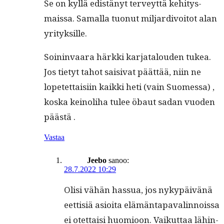
Se on kyl­lä edis­tänyt ter­veyt­tä kehi­tys­
mais­sa. Samal­la tuonut mil­jar­di­voitot alan
yrityksille.
Soin­in­vaara härk­ki kar­jat­alouden tukea.
Jos tietyt tahot saisi­vat päät­tää, niin ne
lopetet­taisi­in kaik­ki heti (vain Suomes­sa) ,
kos­ka keino­li­ha tulee öbaut sadan vuo­den
päästä .
Vastaa
Jeebo
sanoo:
28.7.2022 10:29
Olisi vähän has­sua, jos nykypäivänä
eet­tisiä asioi­ta elämän­ta­pavalin­nois­sa
ei otet­taisi huomioon. Vaikut­taa lähin­