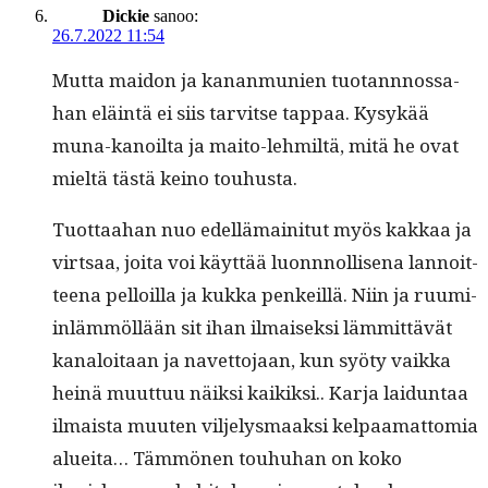
Dickie
sanoo:
26.7.2022 11:54
Mut­ta maid­on ja kanan­mu­nien tuotannnos­sa­
han eläin­tä ei siis tarvitse tap­paa. Kysykää
muna-kanoil­ta ja maito-lehmiltä, mitä he ovat
mieltä tästä keino touhusta.
Tuot­taa­han nuo edel­lä­maini­tut myös kakkaa ja
virt­saa, joi­ta voi käyt­tää luonnnol­lise­na lan­noit­
teena pel­loil­la ja kuk­ka penkeil­lä. Niin ja ruumi­
in­läm­möl­lään sit ihan ilmaisek­si läm­mit­tävät
kanaloitaan ja navet­to­jaan, kun syö­ty vaik­ka
heinä muut­tuu näik­si kaikik­si.. Kar­ja laidun­taa
ilmaista muuten vil­jelysmaak­si kel­paa­mat­to­mia
aluei­ta… Täm­mö­nen touhuhan on koko