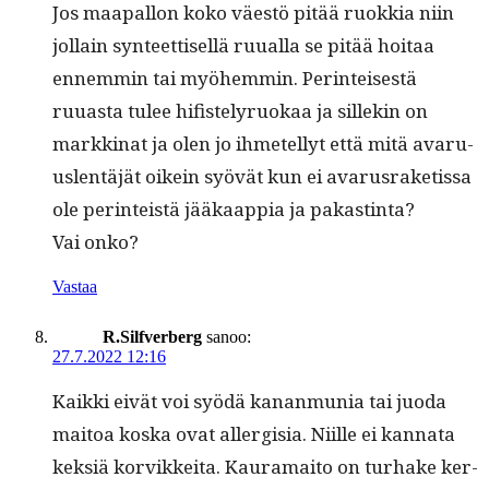
Jos maa­pal­lon koko väestö pitää ruokkia niin
jol­lain syn­teet­tisel­lä ruual­la se pitää hoitaa
ennem­min tai myöhem­min. Per­in­teis­es­tä
ruuas­ta tulee hifis­te­lyruokaa ja sillekin on
markki­nat ja olen jo ihme­tel­lyt että mitä avaru­
uslen­täjät oikein syövät kun ei avarus­raketis­sa
ole per­in­teistä jääkaap­pia ja pakastin­ta?
Vai onko?
Vastaa
R.Silfverberg
sanoo:
27.7.2022 12:16
Kaik­ki eivät voi syödä kanan­mu­nia tai juo­da
maitoa kos­ka ovat aller­gisia. Niille ei kan­na­ta
kek­siä korvikkei­ta. Kau­ra­maito on turhake ker­