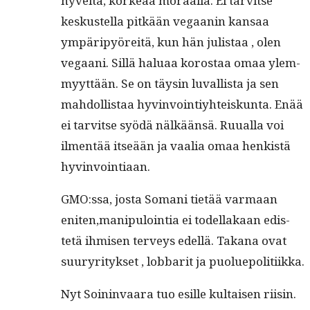
hyveitä, korkeaa moraalia. Ei tarvitse
keskustel­la pitkään veg­aanin kansaa
ympäripyöre­itä, kun hän julis­taa , olen
veg­aani. Sil­lä halu­aa korostaa omaa ylem­
myyt­tään. Se on täysin luval­lista ja sen
mah­dol­lis­taa hyv­in­voin­tiy­hteiskun­ta. Enää
ei tarvitse syödä nälkään­sä. Ruual­la voi
ilmen­tää itseään ja vaalia omaa henkistä
hyvinvointiaan.
GMO:ssa, jos­ta Somani tietää var­maan
eniten,manipulointia ei todel­lakaan edis­
tetä ihmisen ter­veys edel­lä. Takana ovat
suuryri­tyk­set , lob­bar­it ja puoluepolitiikka.
Nyt Soin­in­vaara tuo esille kul­taisen riisin.