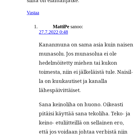
siinä on elämänjatke.
Vastaa
MattiPe
sanoo:
27.7.2022 0:48
Kanan­mu­na on sama asia kuin naisen
muna­solu. Jos muna­solua ei ole
hedelmöitet­ty miehen tai kukon
toimes­ta, niin ei jälkeläistä tule. Naisil­
la on kuukautiset ja kanal­la
lähespäivittäiset.
Sana keino­li­ha on huono. Oikeasti
pitäisi käyt­tää sana tekoli­ha. Teko- ja
keino- etuli­it­teil­lä on sel­l­ainen ero,
että jos voidaan johtaa ver­bistä niin