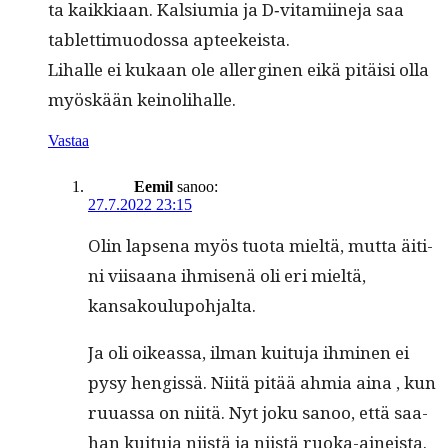
ta kaikki­aan. Kal­si­u­mia ja D‑vitamiineja saa
tablet­timuo­dos­sa apteekeista.
Lihalle ei kukaan ole allerginen eikä pitäisi olla
myöskään keinolihalle.
Vastaa
Eemil
sanoo:
27.7.2022 23:15
Olin lapse­na myös tuo­ta mieltä, mut­ta äiti­
ni viisaana ihmisenä oli eri mieltä,
kansakoulupohjalta.
Ja oli oike­as­sa, ilman kuitu­ja ihmi­nen ei
pysy hengis­sä. Niitä pitää ahmia aina , kun
ruuas­sa on niitä. Nyt joku sanoo, että saa­
han kuitu­ja niistä ja niistä ruo­ka-aineista.