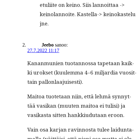
etuli­ite on keino. Siis lan­noit­taa ->
keinolan­noite. Kastel­la-> keinokastelu
jne.
Jeebo
sanoo:
27.7.2022 11:17
Kanan­mu­nien tuotan­nos­sa tapetaan kaik­
ki urokset (kuulem­ma 4–6 mil­jar­dia vuosit­
tain pallonlaajuisesti).
Maitoa tuote­taan niin, että lehmä syn­nyt­
tää vasikan (muuten maitoa ei tulisi) ja
vasikas­ta sit­ten han­kki­udu­taan eroon.
Vain osa kar­jan ravin­nos­ta tulee laidun­ta­
mal­la (väit­täisi, että pieni osa mut­ta ei ole