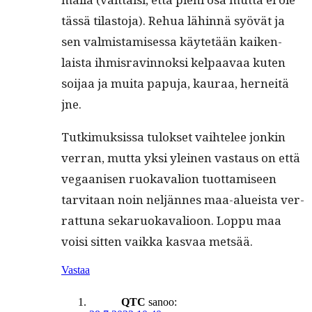
tässä tilas­to­ja). Rehua lähin­nä syövät ja
sen valmis­tamises­sa käytetään kaiken­
laista ihmis­ravin­nok­si kel­paavaa kuten
soi­jaa ja mui­ta papu­ja, kau­raa, herneitä
jne.
Tutkimuk­sis­sa tulok­set vai­htelee jonkin
ver­ran, mut­ta yksi yleinen vas­taus on että
veg­aanisen ruokavalion tuot­tamiseen
tarvi­taan noin neljännes maa-alueista ver­
rat­tuna sekaruokavalioon. Lop­pu maa
voisi sit­ten vaik­ka kas­vaa metsää.
Vastaa
QTC
sanoo: