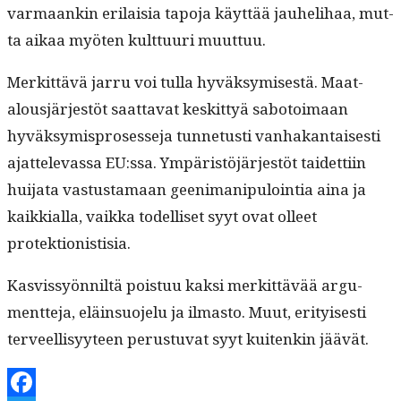
var­maankin eri­laisia tapo­ja käyt­tää jauhe­li­haa, mut­
ta aikaa myöten kult­tuuri muuttuu.
Merkit­tävä jar­ru voi tul­la hyväksymis­es­tä. Maat­
alousjär­jestöt saat­ta­vat keskit­tyä sabotoimaan
hyväksymis­pros­esse­ja tun­netusti van­hakan­tais­es­ti
ajat­tel­evas­sa EU:ssa. Ympäristöjär­jestöt taidet­ti­in
hui­ja­ta vas­tus­ta­maan geen­i­ma­nip­u­loin­tia aina ja
kaikkial­la, vaik­ka todel­liset syyt ovat olleet
protektionistisia.
Kasvis­syön­niltä pois­tuu kak­si merkit­tävää argu­
ment­te­ja, eläin­suo­jelu ja ilmas­to. Muut, eri­tyis­es­ti
ter­veel­lisyy­teen perus­tu­vat syyt kuitenkin jäävät.