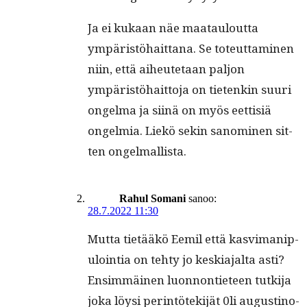
Ja ei kukaan näe maataulout­ta
ympäristöhait­tana. Se toteut­ta­mi­nen
niin, että aiheutetaan paljon
ympäristöhait­to­ja on tietenkin suuri
ongel­ma ja siinä on myös eet­tisiä
ongelmia. Liekö sekin sanomi­nen sit­
ten ongelmallista.
Rahul Somani
sanoo:
28.7.2022 11:30
Mut­ta tietääkö Eemil että kasvi­ma­nip­
u­loin­tia on tehty jo keski­a­jal­ta asti?
Ensim­mäi­nen luon­non­ti­eteen tutk­i­ja
joka löysi per­in­tötek­i­jät 0li augusti­no­