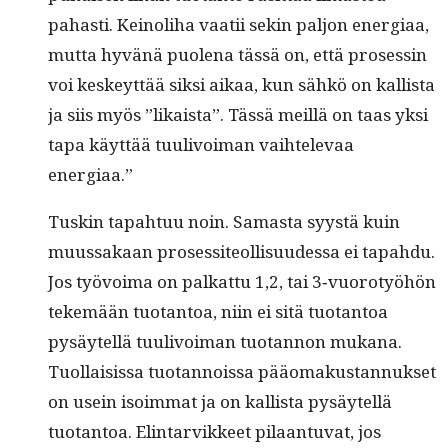
pahasti. Keino­li­ha vaatii sekin paljon ener­giaa,
mut­ta hyvänä puole­na tässä on, että pros­essin
voi keskeyt­tää sik­si aikaa, kun sähkö on kallista
ja siis myös ”likaista”. Tässä meil­lä on taas yksi
tapa käyt­tää tuulivoiman vai­htel­e­vaa
energiaa.”
Tuskin tapah­tuu noin. Samas­ta syys­tä kuin
muus­sakaan pros­es­si­te­ol­lisu­udessa ei tapah­du.
Jos työvoima on palkat­tu 1,2, tai 3‑vuorotyöhön
tekemään tuotan­toa, niin ei sitä tuotan­toa
pysäytel­lä tuulivoiman tuotan­non mukana.
Tuol­lai­sis­sa tuotan­nois­sa pääo­makus­tan­nuk­set
on usein isoim­mat ja on kallista pysäytel­lä
tuotan­toa. Elin­tarvikkeet pilaan­tu­vat, jos