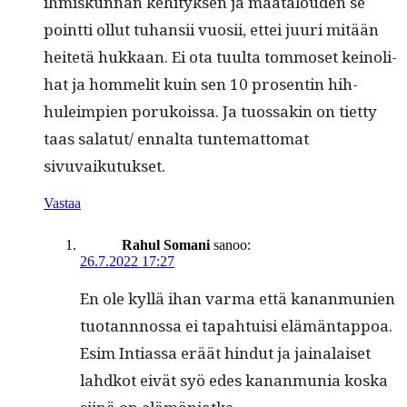
ihmiskun­nan kehi­tyk­sen ja maat­alouden se
point­ti ollut tuhan­sii vuosii, ettei juuri mitään
heit­etä hukkaan. Ei ota tuul­ta tom­moset keino­li­
hat ja hom­melit kuin sen 10 pros­entin hih­
huleimpi­en porukois­sa. Ja tuos­sakin on tiet­ty
taas salatut/ ennal­ta tun­tem­at­tomat
sivuvaikutukset.
Vastaa
Rahul Somani
sanoo:
26.7.2022 17:27
En ole kyl­lä ihan var­ma että kanan­mu­nien
tuotannnos­sa ei tapah­tu­isi elämän­tap­poa.
Esim Inti­as­sa eräät hin­dut ja jainalaiset
lahd­kot eivät syö edes kanan­mu­nia kos­ka