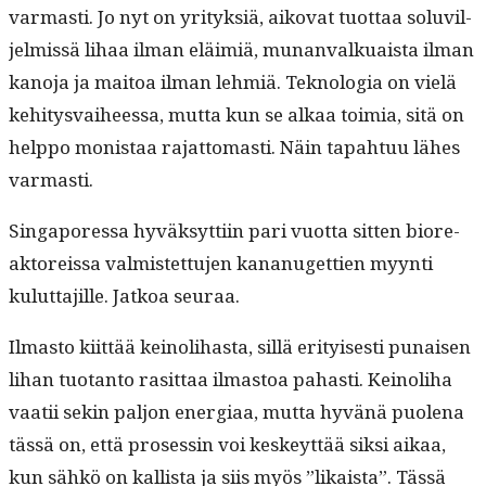
var­masti. Jo nyt on yri­tyk­siä, aiko­vat tuot­taa soluvil­
jelmis­sä lihaa ilman eläim­iä, munan­valkuaista ilman
kano­ja ja maitoa ilman lehmiä. Teknolo­gia on vielä
kehi­tys­vai­heessa, mut­ta kun se alkaa toimia, sitä on
help­po monistaa rajat­tomasti. Näin tapah­tuu läh­es
varmasti.
Sin­ga­pores­sa hyväksyt­ti­in pari vuot­ta sit­ten biore­
ak­tor­eis­sa valmis­tet­tu­jen kananuget­tien myyn­ti
kulut­ta­jille. Jatkoa seuraa.
Ilmas­to kiit­tää keino­li­has­ta, sil­lä eri­tyis­es­ti punaisen
lihan tuotan­to rasit­taa ilmas­toa pahasti. Keino­li­ha
vaatii sekin paljon ener­giaa, mut­ta hyvänä puole­na
tässä on, että pros­essin voi keskeyt­tää sik­si aikaa,
kun sähkö on kallista ja siis myös ”likaista”. Tässä