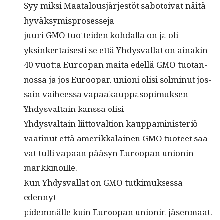
Syy mik­si Maat­alousjär­jestöt sabotoi­vat näitä
hyväksymisprosesseja
juuri GMO tuot­tei­den kohdal­la on ja oli
yksinker­tais­es­ti se että Yhdys­val­lat on ainakin
40 vuot­ta Euroopan mai­ta edel­lä GMO tuotan­
nos­sa ja jos Euroopan unioni olisi solmin­ut jos­
sain vai­heessa vapaakaup­pa­sopimuk­sen
Yhdys­val­tain kanssa olisi
Yhdys­val­tain liit­to­val­tion kaup­pamin­is­ter­iö
vaat­in­ut että amerikkalainen GMO tuo­teet saa­
vat tul­li vapaan pääsyn Euroopan union­in
markkinoille.
Kun Yhdys­val­lat on GMO tutkimuk­ses­sa
edennyt
pidem­mälle kuin Euroopan union­in jäsen­maat.