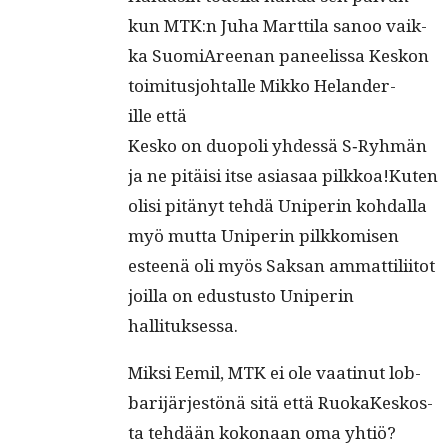
kun MTK:n Juha Mart­ti­la sanoo vaik­
ka Suo­mi­A­reenan paneelis­sa Keskon
toim­i­tusjo­htalle Mikko Helander­
ille että
Kesko on duop­o­li yhdessä S‑Ryhmän
ja ne pitäisi itse asi­asaa pilkkoa!Kuten
olisi pitänyt tehdä Uniperin kohdal­la
myö mut­ta Uniperin pilkkomisen
esteenä oli myös Sak­san ammat­tili­itot
joil­la on edus­tus­to Uniperin
hallituksessa.
Mik­si Eemil, MTK ei ole vaat­in­ut lob­
bar­i­jär­jestönä sitä että RuokaKeskos­
ta tehdään kokon­aan oma yhtiö?