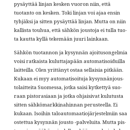
pysäyt­tää lin­jan kesken vuoron niin, että
tuotan­to on kesken. Toki lin­jan voi ajaa ensin
tyhjäk­si ja sit­ten pysäyt­tää lin­jan. Mut­ta on niin
kallista touhua, että sähkön jous­to­ja ei tul­la tuo­
ta kaut­ta kyl­lä tekemään juuri lainkaan.
Sähkön tuotan­non ja kysyn­nän ajoi­tu­songelmia
voisi ratkaista kulut­ta­japään automa­ti­soiduil­la
lait­teil­la. Olen yrit­tänyt ostaa sel­l­aisia pitkään.
Kukaan ei myy automa­ti­soitu­ja kysyn­nän­jous­
to­lait­tei­ta Suomes­sa, jot­ka saisi kytket­tyä suo­
raan pis­torasi­aan ja jot­ka ohjaisi­vat kulu­tus­ta
sit­ten sähkö­markki­nahin­nan perus­teel­la. Ei
kukaan. Isoi­hin taloau­tomaa­tio­jär­jestelmi­in saa
ostet­tua kysyn­nän jous­to ‑palvelui­ta. Mut­ta pis­