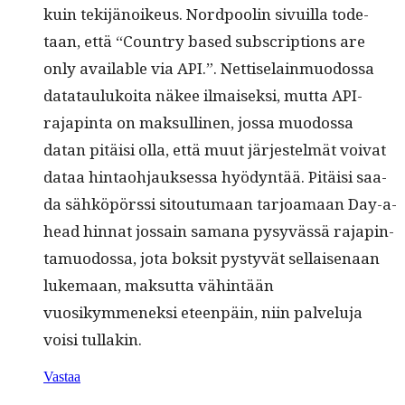
kuin tek­i­jänoikeus. Nord­poolin sivuil­la tode­
taan, että “Coun­try based sub­scrip­tions are
only avail­able via API.”. Net­tise­lain­muo­dos­sa
datataulukoi­ta näkee ilmaisek­si, mut­ta API-
rajap­in­ta on mak­sulli­nen, jos­sa muo­dos­sa
datan pitäisi olla, että muut jär­jestelmät voivat
dataa hin­tao­h­jauk­ses­sa hyö­dyn­tää. Pitäisi saa­
da sähköpörssi sitou­tu­maan tar­joa­maan Day-a-
head hin­nat jos­sain samana pysyvässä rajap­in­
ta­muo­dos­sa, jota bok­sit pystyvät sel­l­aise­naan
luke­maan, mak­sut­ta vähin­tään
vuosikymmenek­si eteen­päin, niin palvelu­ja
voisi tullakin.
Vastaa