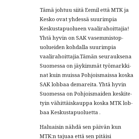
Tämä johtuu siitä Eemil että MTK ja
Kesko ovat yhdessä suurimpia
Keskustapuolueen vaali­ra­hoit­ta­jia!
Yhtä hyvin on SAK vasem­mistop­
uoluei­den kohdal­la suurimpia
vaalirahoittajia.Tämän seu­rauk­se­na
Suomes­sa on jäykim­mät työ­markki­
nat kuin muis­sa Pohjo­is­mais­sa kos­ka
SAK lob­baa demare­i­ta. Yhtä hyvin
Suomes­sa on Pohjo­is­maid­en keskite­
tyin vähit­täiskaup­pa kos­ka MTK lob­
baa Keskustapuoluetta .
Halu­aisin nähdä sen päivän kun
MTK:n tajuaa että sen pitäisi