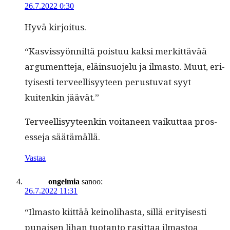
26.7.2022 0:30
Hyvä kir­joi­tus.
“Kasvis­syön­niltä pois­tuu kak­si merkit­tävää
argu­ment­te­ja, eläin­suo­jelu ja ilmas­to. Muut, eri­
tyis­es­ti ter­veel­lisyy­teen perus­tu­vat syyt
kuitenkin jäävät.”
Ter­veel­lisyy­teenkin voita­neen vaikut­taa pros­
esse­ja säätämällä.
Vastaa
ongelmia
sanoo:
26.7.2022 11:31
“Ilmas­to kiit­tää keino­li­has­ta, sil­lä eri­tyis­es­ti
punaisen lihan tuotan­to rasit­taa ilmas­toa