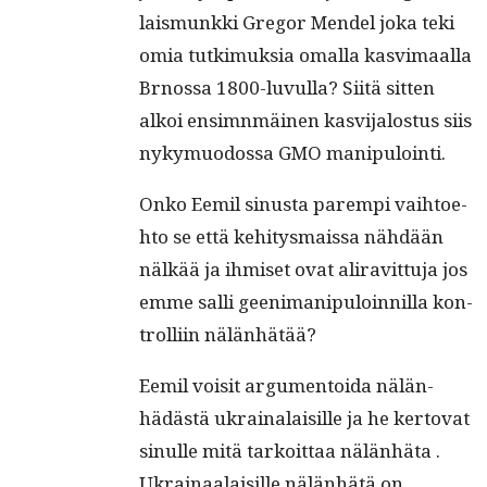
lais­munk­ki Gre­gor Mendel joka teki
omia tutkimuk­sia oma­l­la kasvi­maal­la
Brnos­sa 1800-luvul­la? Siitä sit­ten
alkoi ensim­n­mäi­nen kasvi­jalostus siis
nyky­muo­dos­sa GMO manipulointi.
Onko Eemil sinus­ta parem­pi vai­h­toe­
hto se että kehi­tys­mais­sa nähdään
nälkää ja ihmiset ovat ali­ravit­tu­ja jos
emme sal­li geen­i­ma­nip­u­loin­nil­la kon­
trol­li­in nälänhätää?
Eemil voisit argu­men­toi­da nälän­
hädästä ukrainalaisille ja he ker­to­vat
sin­ulle mitä tarkoit­taa nälän­hä­ta .
Ukrainaalaisille nälän­hätä on