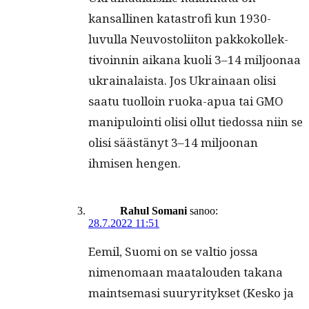
kansalli­nen katas­trofi kun 1930-
luvul­la Neu­vos­toli­iton pakkokollek­
tivoin­nin aikana kuoli 3–14 miljoon­aa
ukrainalaista. Jos Ukrainaan olisi
saatu tuol­loin ruo­ka-apua tai GMO
manip­u­loin­ti olisi ollut tiedos­sa niin se
olisi säästänyt 3–14 miljoo­nan
ihmisen hengen.
Rahul Somani
sanoo:
28.7.2022 11:51
Eemil, Suo­mi on se val­tio jos­sa
nimeno­maan maat­alouden takana
maintse­masi suuryri­tyk­set (Kesko ja