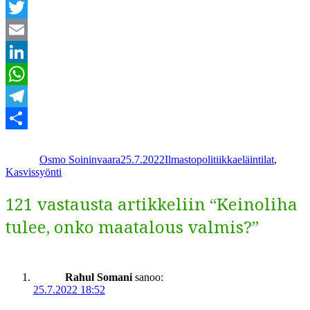
Facebook
Twitter
Email
LinkedIn
WhatsApp
Telegram
Kirjoittaja
Julkaistu
Kategoriat
Avainsanat
Share
Osmo Soininvaara
25.7.2022
Ilmastopolitiikka
eläintilat
,
Kasvissyönti
121 vastausta artikkeliin “Keinoliha
tulee, onko maatalous valmis?”
Rahul Somani
sanoo:
25.7.2022 18:52