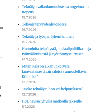
Tekoälyn vallankumouksessa ongelma on
nopeus
19.7.2026
Tekoäly terveydenhuollossa
16.7.2026
Tekoäly ja työajan lyhentäminen
15.7.2026
Huomioita tekoälystä, sosiaalipolitiikasta ja
työnvälityksestä ja työttömyysturvasta
14.7.2026
Miten Kela on alkanut korvata
lainvastaisesti sairaaloissa annosteltavia
lääkkeitä?
12.7.2026
l­
Tuoko tekoäly tuhon vai helpotuksen?
12.7.2026
e
HSL häviää lyhyillä matkoilla takseille.
5.7.2026