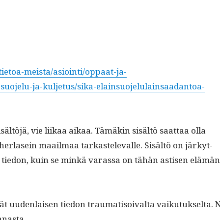
ietoa-meista/asiointi/oppaat-ja-
n-suojelu-ja-kuljetus/sika-elainsuojelulainsaadantoa-
sisältöjä, vie liikaa aikaa. Tämäkin sisältö saat­taa olla
­her­la­sein maail­maa tarkastel­e­valle. Sisältö on järkyt­
isen tiedon, kuin se minkä varas­sa on tähän astisen elämän
 uuden­laisen tiedon trau­ma­ti­soival­ta vaiku­tuk­selta. 
unnasta.