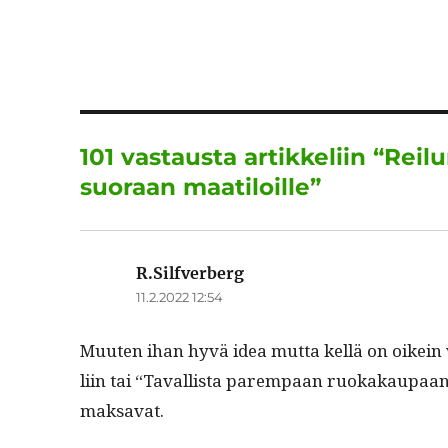
a
w
c
it
a
e
te
l
b
r
o
101 vastausta artikkeliin “Reil
o
suoraan maatiloille”
k
R.Silfverberg
sanoo:
11.2.2022 12:54
Muuten ihan hyvä idea mut­ta kel­lä on oikein
li­in tai “Taval­lista parem­paan ruokakau­paan”,
maksavat.