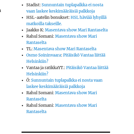
Stadist
:
Sunnuntain tuplapalkka ei nosta
n
vaan laskee keskimääräisiä palkkoja
HSL-aatelin bonukset
:
HSL häviää lyhyillä
matkoilla takseille.
Jaakko K
:
Masentava show Mari Rantaselta
Rahul Somani
:
Masentava show Mari
Rantaselta
TL
:
Masentava show Mari Rantaselta
Osmo Soininvaara
:
Pitäisikö Vantaa liittää
Helsinkiin?
Vantaa ja ratikkaYT.
:
Pitäisikö Vantaa liittää
Helsinkiin?
Ö
:
Sunnuntain tuplapalkka ei nosta vaan
laskee keskimääräisiä palkkoja
Rahul Somani
:
Masentava show Mari
Rantaselta
Rahul Somani
:
Masentava show Mari
Rantaselta