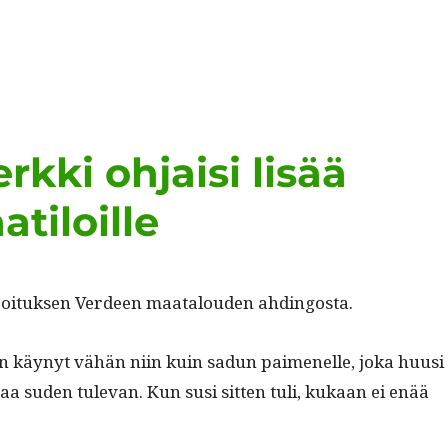
kki ohjaisi lisää
tiloille
r­joituk­sen Verdeen maat­alouden ahdingosta.
on käynyt vähän niin kuin sadun paimenelle, joka huusi
taa suden tule­van. Kun susi sit­ten tuli, kukaan ei enää