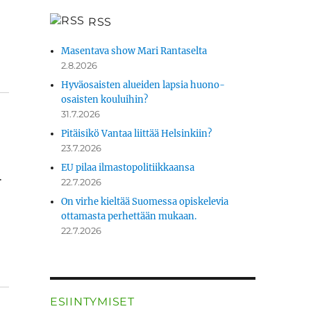
RSS
Masentava show Mari Rantaselta
2.8.2026
Hyväosaisten alueiden lapsia huono-
osaisten kouluihin?
31.7.2026
Pitäisikö Vantaa liittää Helsinkiin?
23.7.2026
EU pilaa ilmastopolitiikkaansa
.
22.7.2026
On virhe kieltää Suomessa opiskelevia
ottamasta perhettään mukaan.
22.7.2026
ESIINTYMISET