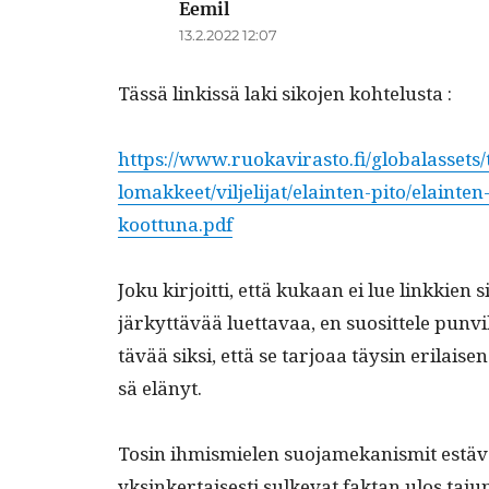
Eemil
sanoo:
13.2.2022 12:07
Tässä linkissä laki siko­jen kohtelusta :
https://www.ruokavirasto.fi/globalassets/t
lomakkeet/viljelijat/elainten-pito/elainte
koottuna.pdf
Joku kir­joit­ti, että kukaan ei lue linkkien 
järkyt­tävää luet­tavaa, en suosit­tele pun­vi
tävää sik­si, että se tar­joaa täysin eri­la
sä elänyt.
Tosin ihmis­mie­len suo­jamekanis­mit estävät
yksinker­tais­es­ti sulke­vat fak­tan ulos taj