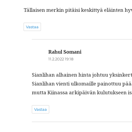
Täl­laisen merkin pitäisi keskit­tyä eläin­ten hyv
Vastaa
Rahul Somani
sanoo:
11.2.2022 19:18
Sian­li­han alhainen hin­ta johtuu yksinker­ta
Sian­li­han vien­ti ulko­maille pain­ot­tuu pä
mut­ta Kiinas­sa arkipäivän kulu­tuk­seen is
Vastaa