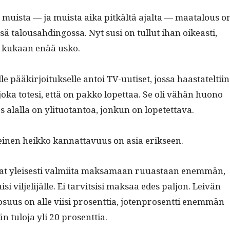
muista — ja muista aika pitkältä ajal­ta — maat­alous o
ssä talousahdin­gos­sa. Nyt susi on tul­lut ihan oikeasti,
in kukaan enää usko.
 pääkir­joituk­selle antoi TV-uutiset, jos­sa haas­tatelti­in
joka tote­si, että on pakko lopet­taa. Se oli vähän huono
 jos alal­la on yli­tuotan­toa, jonkun on lopetettava.
inen heikko kan­nat­tavu­us on asia erikseen.
si­vat yleis­es­ti valmi­ita mak­samaan ruuas­taan enem­män,
si vil­jeli­jälle. Ei tarvit­sisi mak­saa edes paljon. Leivän
 osu­us on alle viisi pros­ent­tia, joten­pros­ent­ti enem­män
­jän tulo­ja yli 20 prosenttia.