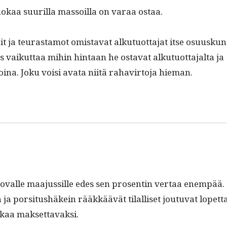
uokaa suuril­la mas­soil­la on varaa ostaa.
it ja teuras­ta­mot omis­ta­vat alku­tuot­ta­jat itse osu­uskun
­us vaikut­taa mihin hin­taan he osta­vat alku­tuot­ta­jal­ta ja
ina. Joku voisi ava­ta niitä rahavir­to­ja hieman.
valle maa­jus­sille edes sen pros­entin ver­taa enem­pää.
 ja por­si­tushäkein rääkkäävät tilal­liset joutu­vat lopet­t
aikaa maksettavaksi.