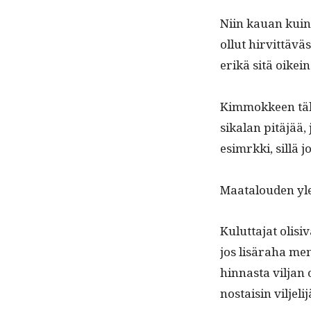
Niin kauan kuin 
ollut hirvit­tävä
erikä sitä oike
Kimmok­keen tälle
sikalan pitäjää, 
esim­rk­ki, sil­lä
Maat­alouden yle
Kulut­ta­jat oli­
jos lisära­ha meni
hin­nas­ta vil­jan
nos­taisin vil­jeli