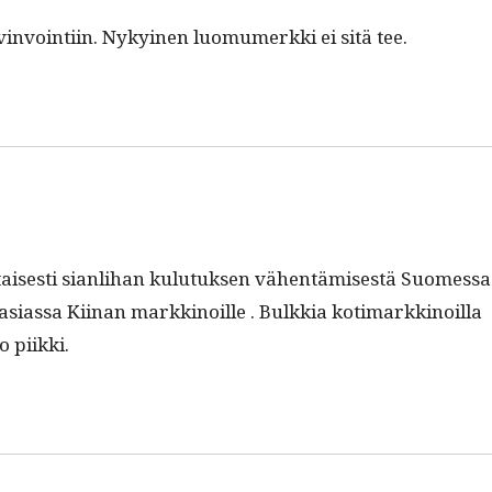
­in­voin­ti­in. Nykyi­nen luo­mumerk­ki ei sitä tee.
is­es­ti sian­li­han kulu­tuk­sen vähen­tämis­es­tä Suomes­sa
äasi­as­sa Kiinan markki­noille . Bulkkia koti­markki­noil­la
o piikki.