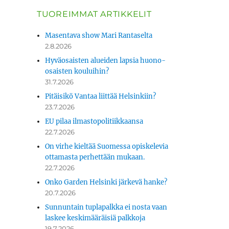
TUOREIMMAT ARTIKKELIT
Masentava show Mari Rantaselta
2.8.2026
Hyväosaisten alueiden lapsia huono-
osaisten kouluihin?
31.7.2026
Pitäisikö Vantaa liittää Helsinkiin?
23.7.2026
EU pilaa ilmastopolitiikkaansa
22.7.2026
On virhe kieltää Suomessa opiskelevia
ottamasta perhettään mukaan.
22.7.2026
Onko Garden Helsinki järkevä hanke?
20.7.2026
Sunnuntain tuplapalkka ei nosta vaan
laskee keskimääräisiä palkkoja
19.7.2026