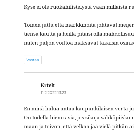
Kyse ei ole ruokahi­fis­telystä vaan mil­laista r
Toinen jut­tu että markki­noi­ta johta­vat mei­jer­
tien­sa kaut­ta ja heil­lä pitäisi olla mah­dol­lisu
miten paljon voit­toa mak­sa­vat takaisin osinko
Vastaa
Krtek
sanoo:
11.2.2022 13:23
En minä halua antaa kaupunki­laisen ver­ta juo­
On todel­la hieno asia, jos siko­ja sähköpi­iskoin
maan ja toivon, että velkaa jää vielä pitkän 