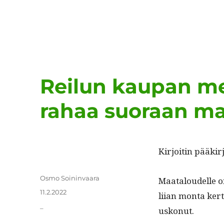
Reilun kaupan mer
rahaa suoraan maa
Kir­joitin pääki
Kirjoittaja
Osmo Soininvaara
Maat­aloudelle 
Julkaistu
11.2.2022
liian mon­ta ker­
Kategoriat
_
uskonut.