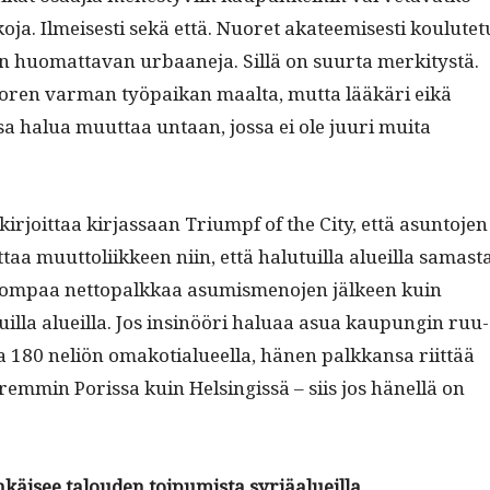
o­ja. Ilmeis­es­ti sekä että. Nuoret aka­teemis­es­ti koulute­t
n huo­mat­ta­van urbaane­ja. Sil­lä on suur­ta merk­i­tys­tä.
oren var­man työ­paikan maal­ta, mut­ta lääkäri eikä
a halua muut­taa untaan, jos­sa ei ole juuri mui­ta
r­joit­taa kir­jas­saan Tri­umpf of the City, että asun­to­jen
­taa muut­toli­ik­keen niin, että halu­tu­il­la alueil­la samas­t
m­paa net­topalkkaa asum­is­meno­jen jäl­keen kuin
il­la alueil­la. Jos insinööri halu­aa asua kaupun­gin ruu­
la 180 neliön omako­tialueel­la, hänen palkkansa riit­tää
em­min Poris­sa kuin Helsingis­sä – siis jos hänel­lä on
ehkäisee talouden toipumista syrjäalueilla