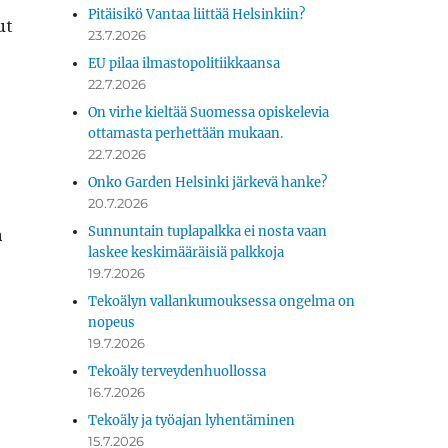
Pitäisikö Vantaa liittää Helsinkiin?
ut
23.7.2026
EU pilaa ilmastopolitiikkaansa
22.7.2026
On virhe kieltää Suomessa opiskelevia
ottamasta perhettään mukaan.
22.7.2026
Onko Garden Helsinki järkevä hanke?
20.7.2026
a
Sunnuntain tuplapalkka ei nosta vaan
laskee keskimääräisiä palkkoja
19.7.2026
Tekoälyn vallankumouksessa ongelma on
nopeus
19.7.2026
Tekoäly terveydenhuollossa
16.7.2026
Tekoäly ja työajan lyhentäminen
15.7.2026