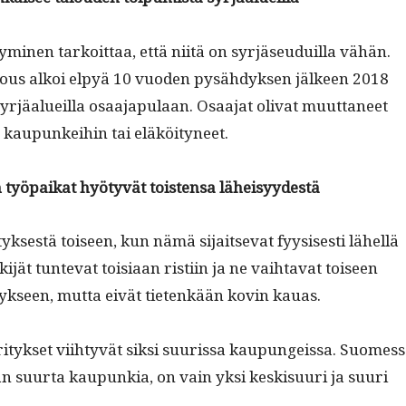
tymi­nen tarkoit­taa, että niitä on syr­jäseuduil­la vähän.
us alkoi elpyä 10 vuo­den pysähdyk­sen jäl­keen 2018
r­jäalueil­la osaa­japu­laan. Osaa­jat oli­vat muut­ta­neet
kaupunkei­hin tai eläköityneet.
n työ­paikat hyö­tyvät tois­t­en­sa läheisyydestä
yk­ses­tä toiseen, kun nämä sijait­se­vat fyy­sis­es­ti lähel­lä
­i­jät tun­te­vat toisi­aan ris­ti­in ja ne vai­h­ta­vat toiseen
yk­seen, mut­ta eivät tietenkään kovin kauas.
yri­tyk­set viihtyvät sik­si suuris­sa kaupungeis­sa. Suomes­
än suur­ta kaupunkia, on vain yksi keskisu­uri ja suuri