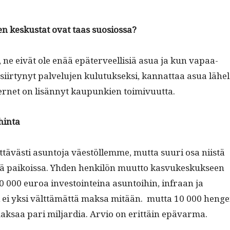
n kesku­s­tat ovat taas suosiossa?
ti, ne eivät ole enää epäter­veel­lisiä asua ja kun vapaa-
siir­tynyt palvelu­jen kulu­tuk­sek­si, kan­nat­taa asua lähel
nter­net on lisän­nyt kaupunkien toimivuutta.
 hinta
­tävästi asun­to­ja väestöllemme, mut­ta suuri osa niistä
s­sä paikois­sa. Yhden henkilön muut­to kasvukeskuk­seen
 000 euroa investoin­teina asun­toi­hin, infraan ja
i ei yksi vält­tämät­tä mak­sa mitään. mut­ta 10 000 hen­g
ak­saa pari mil­jar­dia. Arvio on erit­täin epävarma.