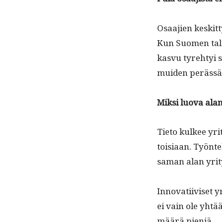
Osaa­jien keskit­
Kun Suomen talo
kasvu tyre­htyi sy
muiden perässä 
Mik­si luo­va ala
Tieto kul­kee yri­t
toisi­aan. Työn­tek
saman alan yri­t
Inno­vati­iviset 
ei vain ole yhtä
määrä pieniä.