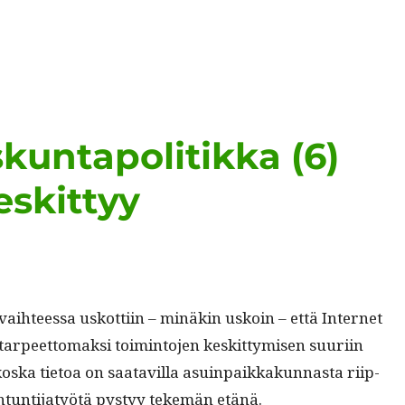
kuntapolitikka (6)
eskittyy
ai­h­teessa uskot­ti­in – minäkin uskoin – että Inter­net
arpeet­tomak­si toim­into­jen keskit­tymisen suuri­in
s­ka tietoa on saatavil­la asuin­paikkakun­nas­ta riip­
ntun­ti­jatyötä pystyy tekemän etänä.