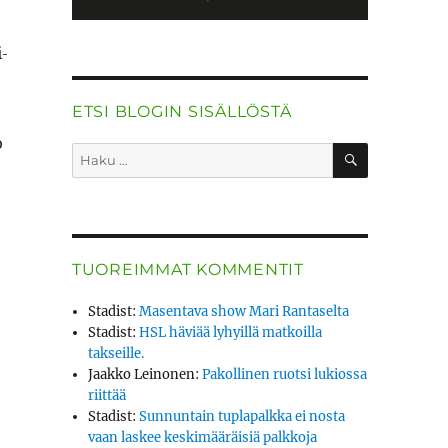
i­
ETSI BLOGIN SISÄLLÖSTÄ
o
HAKU
Etsi:
TUOREIMMAT KOMMENTIT
Stadist
:
Masentava show Mari Rantaselta
Stadist
:
HSL häviää lyhyillä matkoilla
takseille.
Jaakko Leinonen
:
Pakollinen ruotsi lukiossa
riittää
Stadist
:
Sunnuntain tuplapalkka ei nosta
vaan laskee keskimääräisiä palkkoja