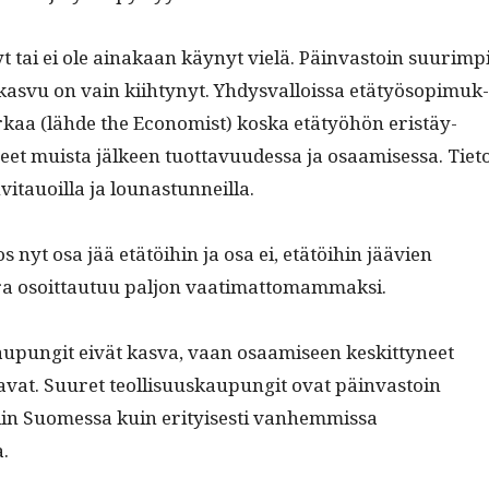
yt tai ei ole ainakaan käynyt vielä. Päin­vas­toin suurimp
svu on vain kiihtynyt. Yhdys­val­lois­sa etä­työ­sopimuk­
rkaa (lähde the Econ­o­mist) kos­ka etä­työhön eristäy­
eet muista jäl­keen tuot­tavu­udessa ja osaamises­sa. Tiet
i­tauoil­la ja lounastunneilla.
os nyt osa jää etätöi­hin ja osa ei, etätöi­hin jäävien
ura osoit­tau­tuu paljon vaatimattomammaksi.
aupun­git eivät kas­va, vaan osaamiseen keskit­tyneet
­vat. Suuret teol­lisu­uskaupun­git ovat päin­vas­toin
in Suomes­sa kuin eri­tyis­es­ti van­hem­mis­sa
.