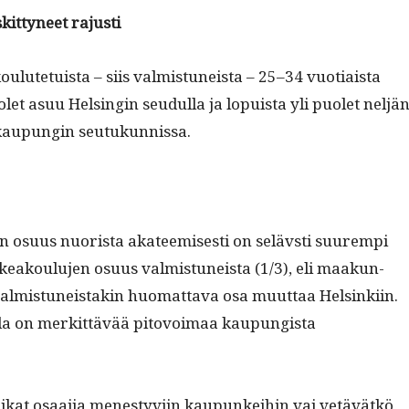
kit­tyneet rajusti
oulute­tu­ista – siis valmis­tuneista – 25–34 vuo­ti­aista
o­let asuu Helsin­gin seudul­la ja lopuista yli puo­let neljä
kaupun­gin seutukunnissa.
n osu­us nuorista aka­teemis­es­ti on selävsti suurem­pi
ak­oulu­jen osu­us valmis­tuneista (1/3), eli maakun­
 valmis­tuneis­takin huo­mat­ta­va osa muut­taa Helsinki­in.
­la on merkit­tävää pitovoimaa kaupungista
ikat osaa­jia men­estyvi­in kaupunkei­hin vai vetävätkö