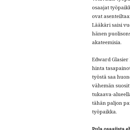
osaa­jat työ­paikk
ovat asen­teil­taa
Lääkäri saisi vu
hänen puolison­s
akateemisia.
Edward Glasi­er ki
hin­ta tas­apain­ot
työstä saa huono
vähemän suosi­tu­
tukaa­va-alueel­
tähän paljon par
työpaikka.
Pula osaa­jista 