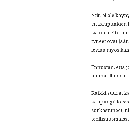
Kategoriat
_
Niin ei ole käyn
en kaupunkien ka
sia on alet­tu pu
tyneet ovat jään
lev­iää myös kahv
Ennus­tan, että j
ammatill­i­nen 
Kaik­ki suuret k
kaupun­git kas­va
surkas­tuneet, ni
teollisuusmaissa