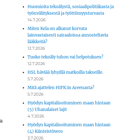
Huomioita tekoälystä, sosiaalipolitiikasta ja
työnvälityksestä ja työttömyysturvasta
14.7.2026
Miten Kela on alkanut korvata
lainvastaisesti sairaaloissa annosteltavia
lääkkeitä?
12.7.2026
Tuoko tekoäly tuhon vai helpotuksen?
12.7.2026
HSL häviää lyhyillä matkoilla takseille.
5.7.2026
Mitä ajattelen HIFK:in Areenasta?
5.7.2026
Hyödyn kapitalisoituminen maan hintaan
(5) Uhanalaiset lajit
4.7.2026
sa
Hyödyn kapitalisoituminen maan hintaan
(4) Kiinteistövero
3.7.2026