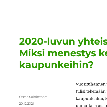
2020-luvun yhteis
Miksi menestys k
kaupunkeihin?
Vuosi­tuhan­nen v
tulisi tekemään t
Kirjoittaja
Osmo Soininvaara
kaupunkei­hin, ko
Julkaistu
20.12.2021
pumat­ta ja asia