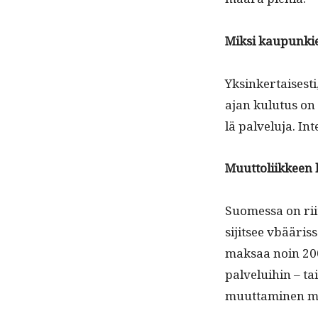
Mik­si kaupunkie
Yksinker­tais­es­
ajan kulu­tus on 
lä palvelu­ja. I
Muut­toli­ik­keen
Suomes­sa on riit
sijit­see vbääri
mak­saa noin 200
palvelui­hin – ta
muut­ta­mi­nen m