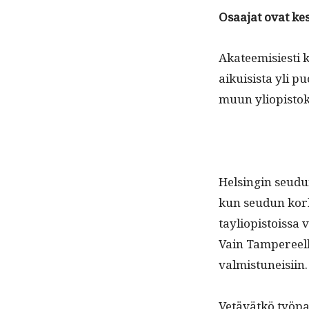
Osaa­jat ovat kes
Aka­teemisi­esti k
aikui­sista yli pu
muun yliopis­to
Helsin­gin seudu
kun seudun korke
tayliopis­tois­sa
Vain Tam­pereel
valmistuneisiin.
Vetävätkö työ­pa