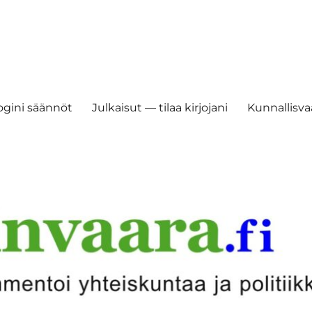
ogini säännöt
Julkaisut — tilaa kirjojani
Kunnallisvaa