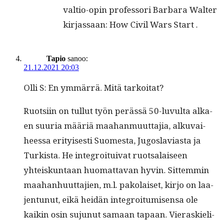
val­tio-opin pro­fes­sori Bar­bara Wal­ter
kir­jas­saan: How Civ­il Wars Start .
Tapio
sanoo:
21.12.2021 20:03
Olli S: En ymmär­rä. Mitä tarkoitat?
Ruot­si­in on tul­lut työn perässä 50-luvul­ta alka­
en suuria määriä maa­han­muut­ta­jia, alku­vai­
heessa eri­tyis­es­ti Suomes­ta, Jugoslavi­as­ta ja
Turk­ista. He inte­groi­tu­i­v­at ruot­salaiseen
yhteiskun­taan huo­mat­ta­van hyvin. Sit­tem­min
maa­han­hu­ut­ta­jien, m.l. pako­laiset, kir­jo on laa­
jen­tunut, eikä hei­dän inte­groi­tu­misen­sa ole
kaikin osin sujunut samaan tapaan. Vierask­ieli­