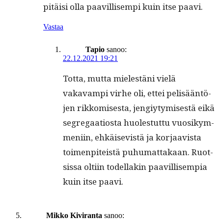
pitäisi olla paav­il­lisem­pi kuin itse paavi.
Vastaa
Tapio
sanoo:
22.12.2021 19:21
Tot­ta, mut­ta mielestäni vielä
vakavampi virhe oli, ettei pelisään­tö­
jen rikkomis­es­ta, jengiy­tymis­es­tä eikä
seg­re­gaa­tios­ta huolestut­tu vuosikym­
meni­in, ehkäi­se­vistä ja kor­jaav­ista
toimen­piteistä puhu­mat­takaan. Ruot­
sis­sa olti­in todel­lakin paav­il­lisem­pia
kuin itse paavi.
Mikko Kiviranta
sanoo: