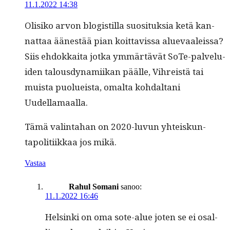
11.1.2022 14:38
Olisiko arvon blo­gis­til­la suosi­tuk­sia ketä kan­
nat­taa äänestää pian koit­tavis­sa alue­vaaleis­sa?
Siis ehdokkai­ta jot­ka ymmärtävät SoTe-palvelu­
iden talous­dy­nami­ikan päälle, Vihreistä tai
muista puolueista, oma­l­ta kohdal­tani
Uudellamaalla.
Tämä val­in­ta­han on 2020-luvun yhteiskun­
tapoli­ti­ikkaa jos mikä.
Vastaa
Rahul Somani
sanoo:
11.1.2022 16:46
Helsin­ki on oma sote-alue joten se ei osal­