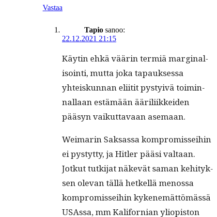
Vastaa
Tapio
sanoo:
22.12.2021 21:15
Käytin ehkä väärin ter­miä mar­gin­al­
isoin­ti, mut­ta joka tapauk­ses­sa
yhteiskun­nan eli­itit pystyivä toimin­
nal­laan estämään äärili­ikkei­den
pääsyn vaikut­tavaan asemaan.
Weimarin Sak­sas­sa kom­pro­mis­sei­hin
ei pystyt­ty, ja Hitler pääsi val­taan.
Jotkut tutk­i­jat näkevät saman kehi­tyk­
sen ole­van täl­lä het­kel­lä menos­sa
kom­pro­mis­sei­hin kyken­emät­tömässä
USAs­sa, mm Kali­forn­ian yliopis­ton