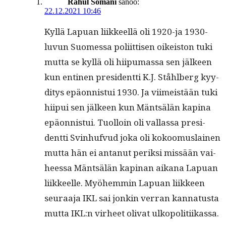
Rahul Somani
sanoo:
22.12.2021 10:46
Kyl­lä Lapuan liik­keel­lä oli 1920-ja 1930-
luvun Suomes­sa poli­it­tisen oikeis­ton tuki
mut­ta se kyl­lä oli hiipumas­sa sen jäl­keen
kun enti­nen pres­i­dent­ti K.J. Ståhlberg kyy­
di­tys epäon­nis­tui 1930. Ja viimeistään tuki
hiipui sen jäl­keen kun Mäntsälän kap­ina
epäon­nis­tui. Tuol­loin oli val­las­sa pres­i­
dent­ti Svin­hufvud joka oli kokoomus­lainen
mut­ta hän ei antanut perik­si mis­sään vai­
heessa Mäntsälän kap­inan aikana Lapuan
liik­keelle. Myöhem­min Lapuan liik­keen
seu­raa­ja IKL sai jonkin ver­ran kan­na­tus­ta
mut­ta IKL:n virheet oli­vat ulkopolitiikassa.