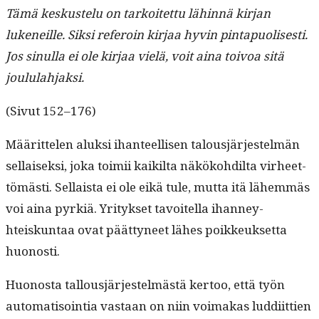
Tämä keskustelu on tarkoitet­tu lähin­nä kir­jan
lukeneille. Sik­si refer­oin kir­jaa hyvin pin­ta­puolis­es­ti.
Jos sin­ul­la ei ole kir­jaa vielä, voit aina toivoa sitä
joululahjaksi.
(Sivut 152–176)
Määrit­te­len aluk­si ihanteel­lisen talousjär­jestelmän
sel­l­aisek­si, joka toimii kaik­il­ta näköko­hdil­ta virheet­
tömästi. Sel­l­aista ei ole eikä tule, mut­ta itä lähem­mäs
voi aina pyrk­iä. Yri­tyk­set tavoitel­la ihan­ney­
hteiskun­taa ovat päät­tyneet läh­es poikkeuk­set­ta
huonosti.
Huonos­ta tal­lousjär­jestelmästä ker­too, että työn
automa­ti­soin­tia vas­taan on niin voimakas lud­di­it­tien