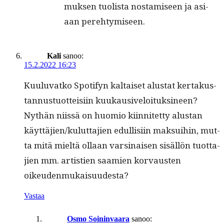
muk­sen tuolista nos­tamiseen ja asi­
aan perehtymiseen.
Kali
sanoo:
15.2.2022 16:23
Kuu­lu­vatko Spo­ti­fyn kaltaiset alu­s­tat ker­takus­
tan­nus­tuot­teisi­in kuukau­siveloituksi­neen?
Nythän niis­sä on huomio kiin­nitet­ty alus­tan
käyttäjien/kuluttajien edullisi­in mak­sui­hin, mut­
ta mitä mieltä ollaan varsi­naisen sisäl­lön tuot­ta­
jien mm. artistien saamien kor­vausten
oikeudenmukaisuudesta?
Vastaa
Osmo Soininvaara
sanoo: