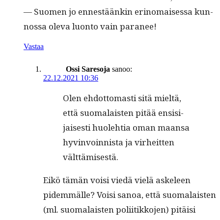
— Suomen jo ennestäänkin eri­no­maises­sa kun­
nos­sa ole­va luon­to vain paranee!
Vastaa
Ossi Saresoja
sanoo:
22.12.2021 10:36
Olen ehdot­tomasti sitä mieltä,
että suo­ma­lais­ten pitää ensisi­
jais­es­ti huole­htia oman maansa
hyv­in­voin­nista ja virheit­ten
välttämisestä.
Eikö tämän voisi viedä vielä askeleen
pidem­mälle? Voisi sanoa, että suo­ma­lais­ten
(ml. suo­ma­lais­ten poli­itikko­jen) pitäisi