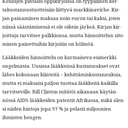
Koulu­jen pih­tailu oppikir­jois­sa on tyyp­illi­nen ker­
takus­tan­nus­tuot­teisi­in liit­tyvä markki­navirhe. Kir­
jan painami­nen mak­saa noin euron tai kak­si, joten
niis­sä säästämisessä ei ole oikein järkeä. Kir­jan kir­
joit­ta­ja tarvit­see palkkion­sa, mut­ta hin­noit­telun sit­o­
mi­nen painet­tui­hin kir­joitin on hölmöä.
Lääkkei­den hin­noit­telu on kar­mai­se­va esimerk­ki
ongel­mas­ta. Uusis­sa lääkkeis­sä kus­tan­nuk­set ovat
läh­es kokon­aan kiin­teitä – kehit­tämiskus­tan­nuk­sia,
mut­ta ei mak­saisi paljon tuot­taa lääkkeitä kaikil­la
tarvit­seville. Bill Clin­ton mitätöi aikanaan käytän­
nössä AIDS-lääkkei­den paten­tit Afrikas­sa, mikä alen­
si niiden hin­to­ja jopa 97 % ja pelasti miljoonien
ihmis­ten hengen.