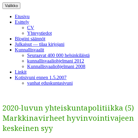
Siirry
Valikko
sisältöön
Etusivu
Esittely
CV
Yhteystiedot
Blogini säännöt
Julkaisut — tilaa kirjojani
Kunnallisvaalit
Seuraavat 400 000 helsinkiläistä
kunnallisvaaliohjelmani 2012
Kunnallisvaaliohjelmani 2008
Linkit
Kotisivuni ennen 1.5.2007
vanhat eduskuntasivuni
2020-luvun yhteiskuntapolitiikka (5)
Markkinavirheet hyvinvointivajeen
keskeinen syy