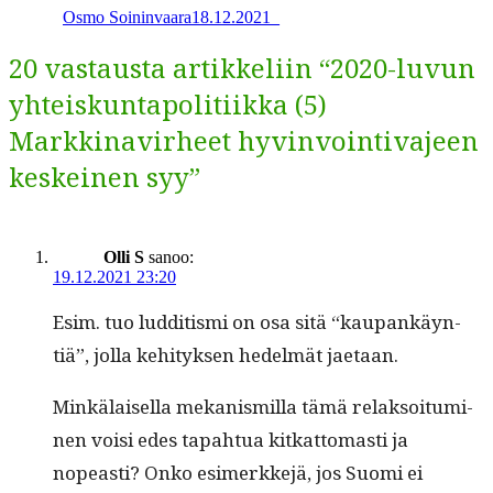
Osmo Soininvaara
18.12.2021
_
20 vastausta artikkeliin “2020-luvun
yhteiskuntapolitiikka (5)
Markkinavirheet hyvinvointivajeen
keskeinen syy”
Olli S
sanoo:
19.12.2021 23:20
Esim. tuo lud­ditis­mi on osa sitä “kau­pankäyn­
tiä”, jol­la kehi­tyk­sen hedelmät jaetaan.
Minkälaisel­la mekanis­mil­la tämä relak­soi­tu­mi­
nen voisi edes tapah­tua kitkat­tomasti ja
nopeasti? Onko esimerkke­jä, jos Suo­mi ei