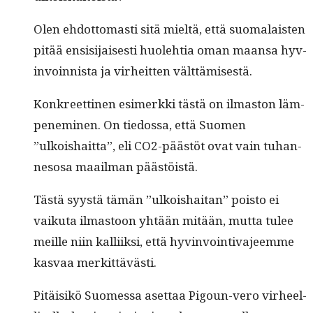
Olen ehdot­tomasti sitä mieltä, että suo­ma­lais­ten
pitää ensisi­jais­es­ti huole­htia oman maansa hyv­
in­voin­nista ja virheit­ten välttämisestä.
Konkreet­ti­nen esimerk­ki tästä on ilmas­ton läm­
pen­e­m­i­nen. On tiedos­sa, että Suomen
”ulkoishait­ta”, eli CO2-päästöt ovat vain tuhan­
nesosa maail­man päästöistä.
Tästä syys­tä tämän ”ulkoishai­tan” pois­to ei
vaiku­ta ilmas­toon yhtään mitään, mut­ta tulee
meille niin kalli­ik­si, että hyv­in­voin­ti­va­jeemme
kas­vaa merkittävästi.
Pitäisikö Suomes­sa aset­taa Pigoun-vero virheel­