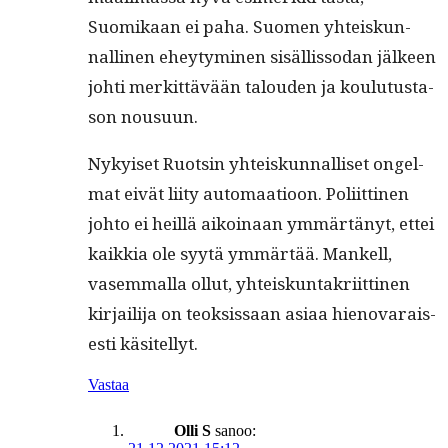
Suomikaan ei paha. Suomen yhteiskun­
nalli­nen ehey­tymi­nen sisäl­lis­so­dan jäl­keen
johti merkit­tävään talouden ja koulu­tus­ta­
son nousuun.
Nykyiset Ruotsin yhteiskun­nal­liset ongel­
mat eivät liity automaa­tioon. Poli­it­ti­nen
johto ei heil­lä aikoinaan ymmärtänyt, ettei
kaikkia ole syytä ymmärtää. Mankell,
vasem­mal­la ollut, yhteiskun­takri­it­ti­nen
kir­jail­i­ja on teok­sis­saan asi­aa hien­o­varais­
es­ti käsitellyt.
Vastaa
Olli S
sanoo: