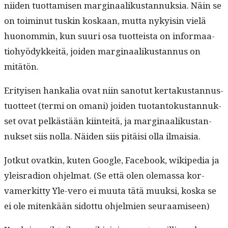
niiden tuot­tamisen mar­gin­aa­likus­tan­nuk­sia. Näin se
on toimin­ut tuskin koskaan, mut­ta nyky­isin vielä
huonom­min, kun suuri osa tuot­teista on infor­maa­
tio­hyödykkeitä, joiden mar­gin­aa­likus­tan­nus on
mitätön.
Eri­tyisen han­kalia ovat niin san­otut ker­takus­tan­nus­
tuot­teet (ter­mi on omani) joiden tuotan­tokus­tan­nuk­
set ovat pelkästään kiin­teitä, ja mar­gin­aa­likus­tan­
nuk­set siis nol­la. Näi­den siis pitäisi olla ilmaisia.
Jotkut ovatkin, kuten Google, Face­book, wikipedia ja
yleis­ra­dion ohjel­mat. (Se että olen ole­mas­sa kor­
vamerkit­ty Yle-vero ei muu­ta tätä muuk­si, kos­ka se
ei ole mitenkään sidot­tu ohjelmien seuraamiseen)