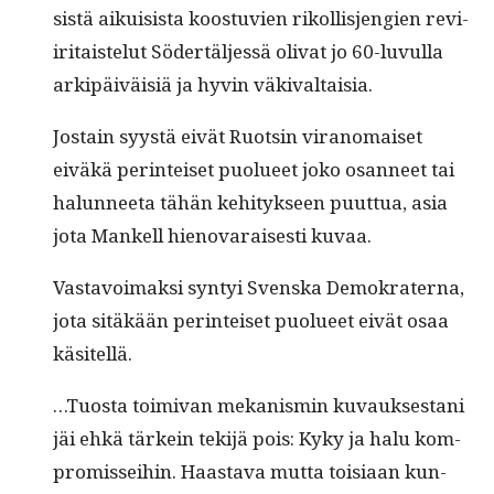
sistä aikui­sista koos­t­u­vien rikol­lis­jengien revi­
ir­i­tais­te­lut Södertäl­jessä oli­vat jo 60-luvul­la
arkipäiväisiä ja hyvin väkivaltaisia.
Jostain syys­tä eivät Ruotsin vira­nomaiset
eiväkä per­in­teiset puolueet joko osan­neet tai
halun­nee­ta tähän kehi­tyk­seen puut­tua, asia
jota Mankell hien­o­varais­es­ti kuvaa.
Vas­tavoimak­si syn­tyi Sven­s­ka Demokra­ter­na,
jota sitäkään per­in­teiset puolueet eivät osaa
käsitellä.
…Tuos­ta toimi­van mekanis­min kuvauk­ses­tani
jäi ehkä tärkein tek­i­jä pois: Kyky ja halu kom­
pro­mis­sei­hin. Haas­ta­va mut­ta toisi­aan kun­