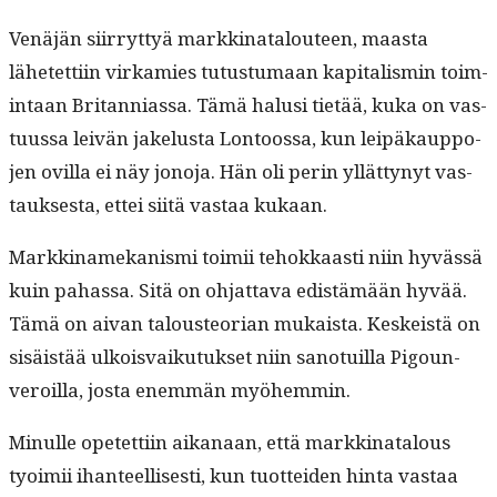
Venäjän siir­ryt­tyä markki­na­t­alouteen, maas­ta
lähetet­ti­in virkamies tutus­tu­maan kap­i­tal­is­min toim­
intaan Bri­tan­ni­as­sa. Tämä halusi tietää, kuka on vas­
tu­us­sa leivän jakelus­ta Lon­toos­sa, kun leipäkaup­po­
jen ovil­la ei näy jono­ja. Hän oli perin yllät­tynyt vas­
tauk­ses­ta, ettei siitä vas­taa kukaan.
Markki­namekanis­mi toimii tehokkaasti niin hyvässä
kuin pahas­sa. Sitä on ohjat­ta­va edis­tämään hyvää.
Tämä on aivan talous­teo­ri­an mukaista. Keskeistä on
sisäistää ulkois­vaiku­tuk­set niin san­o­tu­il­la Pigoun-
veroil­la, jos­ta enem­män myöhemmin.
Min­ulle opetet­ti­in aikanaan, että markki­na­t­alous
tyoimii ihanteel­lis­es­ti, kun tuot­tei­den hin­ta vas­taa