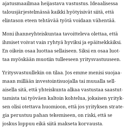
aja­tus­maail­maa hei­jas­ta­va vas­tus­tus. Ideaalises­sa
talousjär­jestelmässä kaik­ki hyö­ty­i­sivät siitä, että
elin­ta­son eteen tehtävää työtä voidaan vähentää.
Moni ihan­ney­hteiskun­taa tavoit­tel­e­va olet­taa, että
ihmiset voivat vain ryhtyä hyviksi ja epäit­sekkäik­si.
En oikein osaa luot­taa sel­l­aiseen. Sik­si en osaa luot­
taa myöskään muoti­in tulleeseen yritysvastuuseen.
Yri­tys­vas­tu­ullekin on tilaa. Jos emme menisi suo­jaa­
maan mil­lään investoin­tisuo­jal­la tai muual­la sel­l­
aisel­la sitä, että yhteiskun­ta alkaa vas­tus­taa saas­tut­
tamista tai työväen kaltoin kohtelua, jokaisen yri­tyk­
sen olisi otet­ta­va huomioon, että jos yri­tyk­sen strate­
gia perus­tuu pahan tekemiseen, on ris­ki, että se
joskus lop­puu eikä siitä mak­se­ta korvausta.