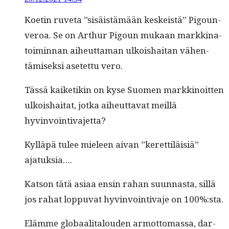
Koetin ruve­ta ”sisäistämään keskeistä” Pigoun-
veroa. Se on Arthur Pigoun mukaan markki­na­
toimin­nan aiheut­ta­man ulkoishai­tan vähen­
tämisek­si asetet­tu vero.
Tässä kaiketikin on kyse Suomen markki­noit­ten
ulkoishai­tat, jot­ka aiheut­ta­vat meil­lä
hyvinvointivajetta?
Kyl­läpä tulee mieleen aivan ”kerettiläisiä”
ajatuksia….
Kat­son tätä asi­aa ensin rahan suun­nas­ta, sil­lä
jos rahat lop­pu­vat hyv­in­voin­ti­va­je on 100%:sta.
Elämme globaal­i­talouden armot­tomas­sa, dar­