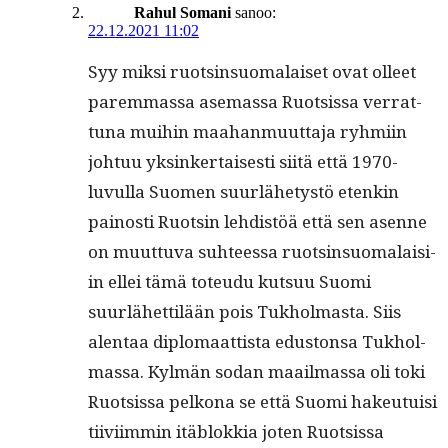
Rahul Somani
sanoo:
22.12.2021 11:02
Syy mik­si ruotsin­suo­ma­laiset ovat olleet
parem­mas­sa ase­mas­sa Ruot­sis­sa ver­rat­
tuna mui­hin maa­han­muut­ta­ja ryh­mi­in
johtuu yksinker­tais­es­ti siitä että 1970-
luvul­la Suomen suurlähetys­tö etenkin
pain­os­ti Ruotsin lehdis­töä että sen asenne
on muut­tu­va suh­teessa ruotsin­suo­ma­laisi­
in ellei tämä toteudu kut­suu Suo­mi
suurlähet­tilään pois Tukhol­mas­ta. Siis
alen­taa diplo­maat­tista edus­ton­sa Tukhol­
mas­sa. Kylmän sodan maail­mas­sa oli toki
Ruot­sis­sa pelkona se että Suo­mi hakeu­tu­isi
tiivi­im­min itäblokkia joten Ruot­sis­sa