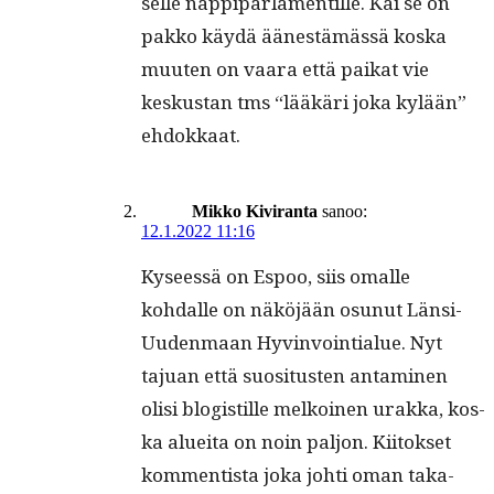
selle nap­pi­par­la­men­tille. Kai se on
pakko käy­dä äänestämässä kos­ka
muuten on vaara että paikat vie
keskus­tan tms “lääkäri joka kylään”
ehdokkaat.
Mikko Kiviranta
sanoo:
12.1.2022 11:16
Kyseessä on Espoo, siis oma­lle
kohdalle on näköjään osunut Län­si-
Uuden­maan Hyv­in­voin­tialue. Nyt
tajuan että suosi­tusten anta­mi­nen
olisi blo­gis­tille melkoinen urak­ka, kos­
ka aluei­ta on noin paljon. Kiitok­set
kom­men­tista joka johti oman taka­