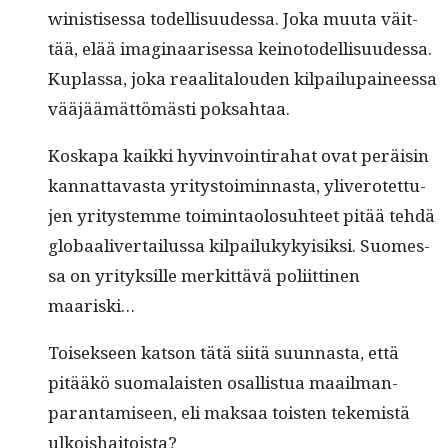
win­is­tises­sa todel­lisu­udessa. Joka muu­ta väit­
tää, elää imag­i­naarises­sa keino­todel­lisu­udessa.
Kuplas­sa, joka reaal­i­talouden kil­pailu­paineessa
vääjäämät­tömästi poksahtaa.
Koska­pa kaik­ki hyv­in­voin­ti­ra­hat ovat peräisin
kan­nat­tavas­ta yri­tys­toimin­nas­ta, yliv­erotet­tu­
jen yri­tys­temme toim­intaolo­suh­teet pitää tehdä
globaaliv­er­tailus­sa kil­pailukyky­isik­si. Suomes­
sa on yri­tyk­sille merkit­tävä poli­it­ti­nen
maariski…
Toisek­seen kat­son tätä siitä suun­nas­ta, että
pitääkö suo­ma­lais­ten osal­lis­tua maail­man­
paran­tamiseen, eli mak­saa tois­t­en tekemistä
ulkoishaitoista?