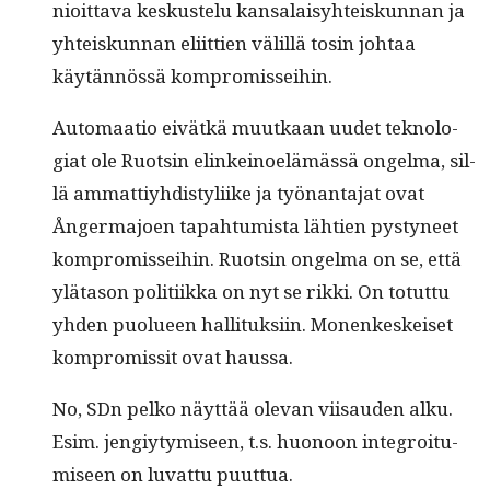
nioit­ta­va keskustelu kansalaisy­hteiskun­nan ja
yhteiskun­nan eli­it­tien välil­lä tosin johtaa
käytän­nössä kompromisseihin.
Automaa­tio eivätkä muutkaan uudet teknolo­
giat ole Ruotsin elinkei­noelämässä ongel­ma, sil­
lä ammat­tiy­hdis­tyli­ike ja työ­nan­ta­jat ovat
Ånger­ma­joen tapah­tu­mista läh­tien pystyneet
kom­pro­mis­sei­hin. Ruotsin ongel­ma on se, että
ylä­ta­son poli­ti­ik­ka on nyt se rik­ki. On totut­tu
yhden puolueen hal­li­tuk­si­in. Mon­enkeskeiset
kom­pro­mis­sit ovat haussa.
No, SDn pelko näyt­tää ole­van viisauden alku.
Esim. jengiy­tymiseen, t.s. huonoon inte­groi­tu­
miseen on luvat­tu puuttua.