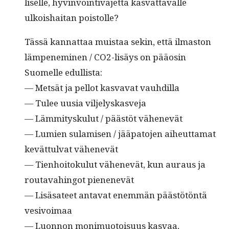
liselle, hyv­in­voin­ti­va­jet­ta kas­vat­tavalle
ulkoishai­tan poistolle?
Tässä kan­nat­taa muis­taa sekin, että ilmas­ton
läm­pen­e­m­i­nen / CO2-lisäys on pääosin
Suomelle edullista:
— Met­sät ja pel­lot kas­va­vat vauhdilla
— Tulee uusia viljelyskasveja
— Läm­mi­tysku­lut / päästöt vähenevät
— Lumien sulamisen / jää­pa­to­jen aiheut­ta­mat
kevät­tul­vat vähenevät
— Tien­hoitoku­lut vähenevät, kun auraus ja
routavahin­got pienenevät
— Lisäsateet anta­vat enem­män päästötön­tä
vesivoimaa
— Luon­non mon­imuo­toisu­us kasvaa,