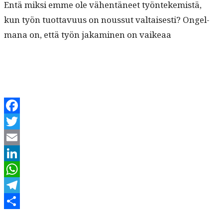
Entä mik­si emme ole vähen­täneet työn­tekemistä,
kun työn tuot­tavu­us on nous­sut val­tais­es­ti? Ongel­
mana on, että työn jakami­nen on vaikeaa
Facebook
Twitter
Email
LinkedIn
WhatsApp
Telegram
Kirjoittaja
Julkaistu
Kategoriat
Share