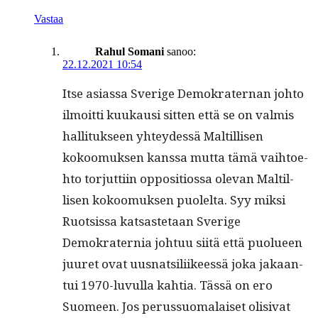
Vastaa
Rahul Somani
sanoo:
22.12.2021 10:54
Itse asi­as­sa Sverige Demokra­ter­nan johto
ilmoit­ti kuukausi sit­ten että se on valmis
hal­li­tuk­seen yhtey­dessä Maltil­lisen
kokoomuk­sen kanssa mut­ta tämä vai­h­toe­
hto tor­jut­ti­in oppo­si­tios­sa ole­van Maltil­
lisen kokoomuk­sen puolelta. Syy mik­si
Ruot­sis­sa kat­saste­taan Sverige
Demokrater­nia johtuu siitä että puolueen
juuret ovat uus­nat­sili­ikeessä joka jakaan­
tui 1970-luvul­la kah­tia. Tässä on ero
Suomeen. Jos perus­suo­ma­laiset oli­si­vat