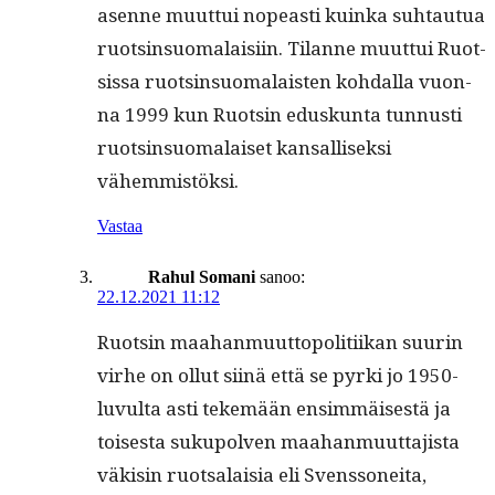
asenne muut­tui nopeasti kuin­ka suh­tau­tua
ruotsin­suo­ma­laisi­in. Tilanne muut­tui Ruot­
sis­sa ruotsin­suo­ma­lais­ten kohdal­la vuon­
na 1999 kun Ruotsin eduskun­ta tun­nusti
ruotsin­suo­ma­laiset kansal­lisek­si
vähemmistöksi.
Vastaa
Rahul Somani
sanoo:
22.12.2021 11:12
Ruotsin maa­han­muut­topoli­ti­ikan suurin
virhe on ollut siinä että se pyr­ki jo 1950-
luvul­ta asti tekemään ensim­mäis­es­tä ja
tois­es­ta sukupol­ven maa­han­muut­ta­jista
väk­isin ruot­salaisia eli Svenssonei­ta,