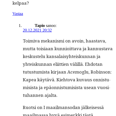
kelpaa?
Vastaa
Tapio
sanoo:
20.12.2021 20:32
Toimi­va mekanis­mi on avoin, haas­ta­va,
mut­ta toisi­aan kun­nioit­ta­va ja kan­nus­ta­va
keskustelu kansalaisy­hteiskun­nan ja
yhteiskun­nan eli­it­tien välil­lä. Ehdotan
tutus­tu­mista kir­jaan Ace­moglu, Robin­son:
Kapea käytävä. Kiehto­va kuvaus onnis­tu­
mi­sista ja epäon­nis­tu­mi­sista use­an vuosi­
tuhan­nen ajalta.
Ruot­si on I maail­man­so­dan jälkeisessä
maail­mas­sa hyvä esimerk­ki tästä,