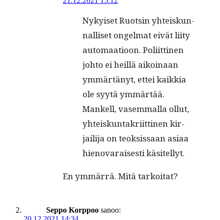
21.12.2021 15:12
Nykyiset Ruotsin yhteiskun­
nal­liset ongel­mat eivät liity
automaa­tioon. Poli­it­ti­nen
johto ei heil­lä aikoinaan
ymmärtänyt, ettei kaikkia
ole syytä ymmärtää.
Mankell, vasem­mal­la ollut,
yhteiskun­takri­it­ti­nen kir­
jail­i­ja on teok­sis­saan asi­aa
hien­o­varais­es­ti käsitellyt.
En ymmär­rä. Mitä tarkoitat?
Seppo Korppoo
sanoo:
20.12.2021 14:34