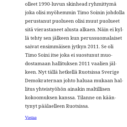
olleet 1990-luvun skin­head ryh­mit­tymä
joka olisi myöhem­min Timo Soinin johdol­la
perus­tanut puolueen olisi muut puolueet
sitä vieras­ta­neet alus­ta alka­en. Näin ei kyl­
lä tehty sen jäl­keen kun perus­suo­ma­laiset
sai­vat ensim­mäisen jytkyn 2011. Se oli
Timo Soi­ni itse joka ei suos­tunut muo­
dosta­maan hal­li­tuk­sen 2011 vaalien jäl­
keen. Nyt täl­lä het­kel­lä Ruot­sis­sa Sverige
Demokra­ter­nan johto halu­aa mukaan hal­
li­tus yhteistyöhön ainakin maltil­lisen
kokoomuk­sen kanssa. Tilanne on kään­
tynyt päälaelleen Ruotsissa.
Vastaa