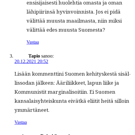
ensisi­jais­es­ti huole­htia omas­ta ja oman
lähipi­irin­sä hyv­in­voin­nista. Jos ei pidä
välit­tää muus­ta maail­mas­ta, niin mik­si
välit­tää edes muus­ta Suomesta?
Vastaa
Tapio
sanoo:
20.12.2021 20:52
Lisään kom­ment­ti­ni Suomen kehi­tyskestä sisäl­
lis­so­dan jäl­keen: Äärili­ik­keet, lapun liike ja
Kom­mu­nis­tit mar­gin­al­isoiti­in. Ei Suomen
kansalaisy­hteiskun­ta eivätkä eli­itit heitä sil­loin
ymmärtäneet.
Vastaa