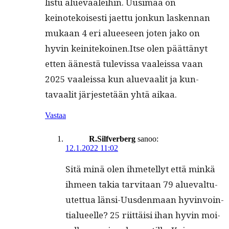
lis­tu alue­vaalei­hin. Uusi­maa on
keinotekois­es­ti jaet­tu jonkun lasken­nan
mukaan 4 eri alueeseen joten jako on
hyvin keinitekoinen.Itse olen päät­tänyt
etten äänestä tule­vis­sa vaaleis­sa vaan
2025 vaaleis­sa kun alue­vaalit ja kun­
tavaalit jär­jestetään yhtä aikaa.
Vastaa
R.Silfverberg
sanoo:
12.1.2022 11:02
Sitä minä olen ihme­tel­lyt että minkä
ihmeen takia tarvi­taan 79 alue­val­tu­
utet­tua län­si-Uus­den­maan hyv­in­voin­
tialueelle? 25 riit­täisi ihan hyvin moi­