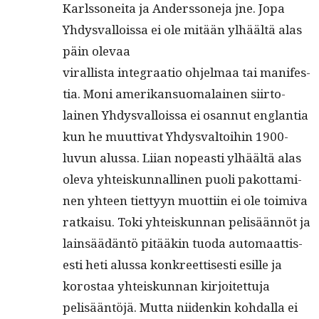
Karlssonei­ta ja Ander­ssone­ja jne. Jopa
Yhdys­val­lois­sa ei ole mitään ylhäältä alas
päin olevaa
viral­lista inte­graa­tio ohjel­maa tai man­i­fes­
tia. Moni amerikan­suo­ma­lainen siir­to­
lainen Yhdys­val­lois­sa ei osan­nut englan­tia
kun he muut­ti­vat Yhdys­val­toi­hin 1900-
luvun alus­sa. Liian nopeasti ylhäältä alas
ole­va yhteiskun­nalli­nen puoli pakot­ta­mi­
nen yhteen tiet­tyyn muot­ti­in ei ole toimi­va
ratkaisu. Toki yhteiskun­nan pelisään­nöt ja
lain­säädän­tö pitääkin tuo­da automaat­tis­
es­ti heti alus­sa konkreet­tis­es­ti esille ja
korostaa yhteiskun­nan kir­joitet­tu­ja
pelisään­töjä. Mut­ta niidenkin kohdal­la ei