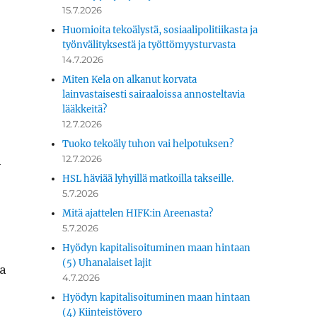
15.7.2026
Huomioita tekoälystä, sosiaalipolitiikasta ja
työnvälityksestä ja työttömyysturvasta
14.7.2026
Miten Kela on alkanut korvata
lainvastaisesti sairaaloissa annosteltavia
lääkkeitä?
12.7.2026
Tuoko tekoäly tuhon vai helpotuksen?
12.7.2026
­
HSL häviää lyhyillä matkoilla takseille.
5.7.2026
Mitä ajattelen HIFK:in Areenasta?
5.7.2026
Hyödyn kapitalisoituminen maan hintaan
(5) Uhanalaiset lajit
la
4.7.2026
Hyödyn kapitalisoituminen maan hintaan
(4) Kiinteistövero