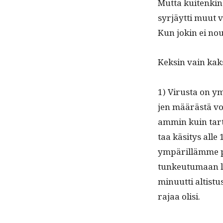
Mut­ta kuitenkin
syr­jäyt­ti muut 
Kun jokin ei nou­
Keksin vain kak­s
1) Virus­ta on y
jen määrästä voi
am­min kuin tar­t
taa käsi­tys alle 1
ympäril­lämme p
tunkeu­tu­maan lä
min­u­ut­ti altist
rajaa olisi.