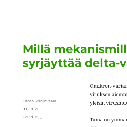
Millä mekanismill
syrjäyttää delta-v
Omikron-vari­ant
viruk­sen aiem­ma
Kirjoittaja
Osmo Soininvaara
yleisin virusmu
Julkaistu
9.12.2021
Kategoriat
Covid-19
,
_
Tämä on ymmär­re