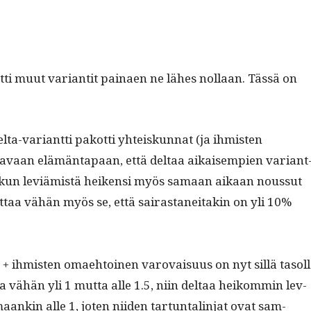
t­ti muut varian­tit pai­naen ne läh­es nol­laan. Täs­sä on
elta-vari­ant­ti pakot­ti yhteiskun­nat (ja ihmis­ten
tavaan elämän­ta­paan, että deltaa aikaisem­pi­en vari­ant
in kun lev­iämistä heiken­si myös samaan aikaan nous­sut
kut­taa vähän myös se, että sairas­taneitakin on yli 10%
+ ihmis­ten omae­htoinen varovaisu­us on nyt sil­lä tasol­
­la vähän yli 1 mut­ta alle 1.5, niin deltaa heikom­min lev­
aankin alle 1, joten niiden tar­tun­tal­in­jat ovat sam­