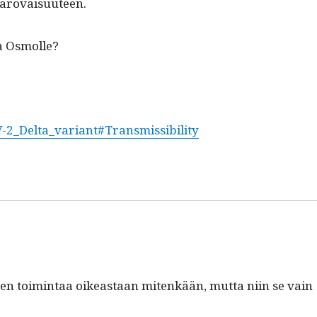
n varovaisuuteen.
paa Osmolle?
V-2_Delta_variant#Transmissibility
en toim­intaa oikeas­t­aan mitenkään, mut­ta niin se vain