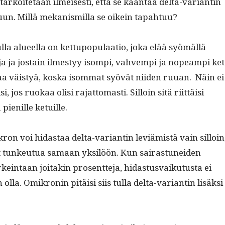
tarkoite­taan ilmeis­es­ti, että se kään­tää delta-vari­antin
­un. Mil­lä mekanis­mil­la se oikein tapahtuu?
­ul­la alueel­la on ket­tupop­u­laa­tio, joka elää syömäl­lä
­ja ja jostain ilmestyy isom­pi, vahvem­pi ja nopeampi ket
 saa väistyä, kos­ka isom­mat syövät niiden ruuan. Näin ei
 jos ruokaa olisi rajat­tomasti. Sil­loin sitä riit­täisi
a pie­nille ketuille.
ron voi hidas­taa delta-vari­antin lev­iämistä vain sil­loin
t tunkeu­tua samaan yksilöön. Kun sairas­tunei­den
in­taan joitakin pros­ent­te­ja, hidas­tus­vaiku­tus­ta ei
olla. Omikro­nin pitäisi siis tul­la delta-vari­antin lisäk­si