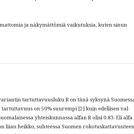
­tem­at­to­mia ja näkymät­tömiä vaiku­tuk­sia, kuten sin­un
ri­antin tar­tut­tavu­us­luku R on tänä syksynä Suomes­s
n tar­tut­tavu­us on 50% suurem­pi [2] kuin edel­lisen val­
o­ma­laises­sa yhteiskun­nas­sa alfan R olisi 0.83. Eli alfa
 on liian heikko, suh­teessa Suomen roko­tuskat­tavu­u­tee