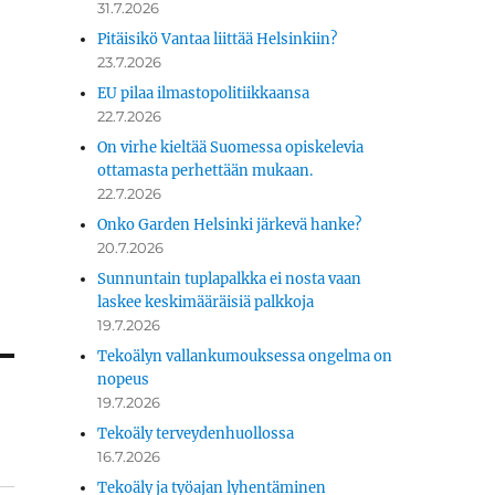
31.7.2026
Pitäisikö Vantaa liittää Helsinkiin?
23.7.2026
EU pilaa ilmastopolitiikkaansa
22.7.2026
On virhe kieltää Suomessa opiskelevia
ottamasta perhettään mukaan.
22.7.2026
Onko Garden Helsinki järkevä hanke?
20.7.2026
Sunnuntain tuplapalkka ei nosta vaan
laskee keskimääräisiä palkkoja
19.7.2026
Tekoälyn vallankumouksessa ongelma on
nopeus
19.7.2026
Tekoäly terveydenhuollossa
16.7.2026
Tekoäly ja työajan lyhentäminen