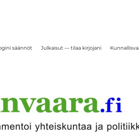
ogini säännöt
Julkaisut — tilaa kirjojani
Kunnallisvaa