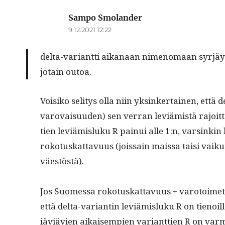
Sampo Smolander
sanoo:
9.12.2021 12:22
del­­ta-vari­ant­ti aika­naan nime­no­maan syr­jäy
jotain outoa.
Voisiko seli­tys olla niin yksinker­tainen, että d
varovaisu­u­den) sen ver­ran lev­iämistä rajoit­
tien lev­iämis­luku R painui alle 1:n, varsink
roko­tuskat­tavu­us (jois­sain mais­sa taisi vai
väestöstä).
Jos Suomes­sa roko­tuskat­tavu­us + varo­toimet 
että delta-vari­antin lev­iämis­luku R on tienoil
iäviävien aikaisem­pi­en vari­ant­tien R on var­m