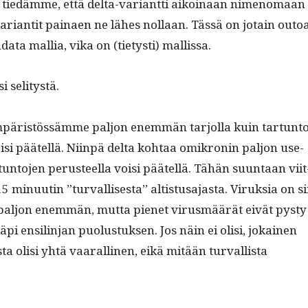
 tiedämme, että delta-vari­ant­ti aikoinaan nimeno­maan
vari­antit painaen ne läh­es nol­laan. Tässä on jotain outoa
da­ta mallia, vika on (tietysti) mallissa.
i selitystä.
mpäristössämme paljon enem­män tar­jol­la kuin tar­tun­to
si päätel­lä. Niin­pä delta kohtaa omikro­nin paljon use­
un­to­jen perus­teel­la voisi päätel­lä. Tähän suun­taan viit
5 min­uutin ”tur­val­lis­es­ta” altistusa­jas­ta. Viruk­sia on si
aljon enem­män, mut­ta pienet virus­määrät eivät pysty
pi ensil­in­jan puo­lus­tuk­sen. Jos näin ei olisi, jokainen
us­ta olisi yhtä vaar­alli­nen, eikä mitään tur­val­lista