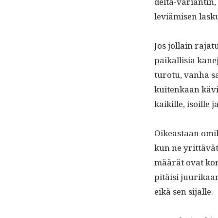
delta-vari­antin, 
lev­iämisen lasku
Jos jol­lain rajat
paikallisia kane
tur­o­tu, van­ha
kuitenkaan kävisi,
kaikille, isoille j
Oikeas­t­aan omik
kun ne yrit­tävä
määrät ovat korke
pitäisi juurikaan 
eikä sen sijalle.