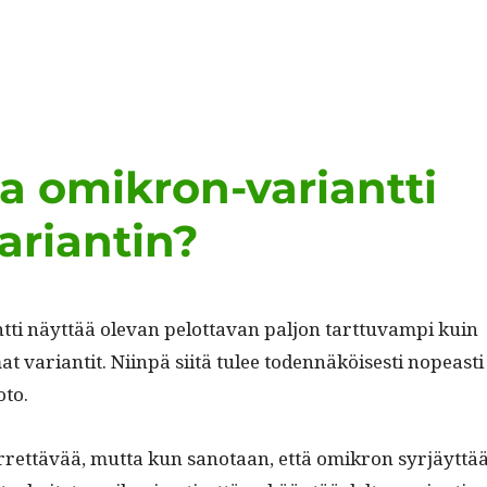
a omikron-variantti
ariantin?
­ti näyt­tää ole­van pelot­ta­van paljon tart­tuvampi kuin
t vari­antit. Niin­pä siitä tulee toden­näköis­es­ti nopeasti
oto.
t­tävää, mut­ta kun san­o­taan, että omikron syr­jäyt­tä