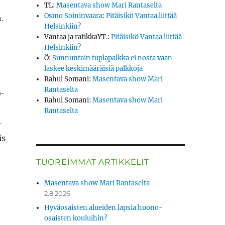
TL
:
Masentava show Mari Rantaselta
Osmo Soininvaara
:
Pitäisikö Vantaa liittää
.
Helsinkiin?
Vantaa ja ratikkaYT.
:
Pitäisikö Vantaa liittää
Helsinkiin?
Ö
:
Sunnuntain tuplapalkka ei nosta vaan
laskee keskimääräisiä palkkoja
Rahul Somani
:
Masentava show Mari
Rantaselta
­
Rahul Somani
:
Masentava show Mari
Rantaselta
­
is
TUOREIMMAT ARTIKKELIT
Masentava show Mari Rantaselta
2.8.2026
Hyväosaisten alueiden lapsia huono-
osaisten kouluihin?