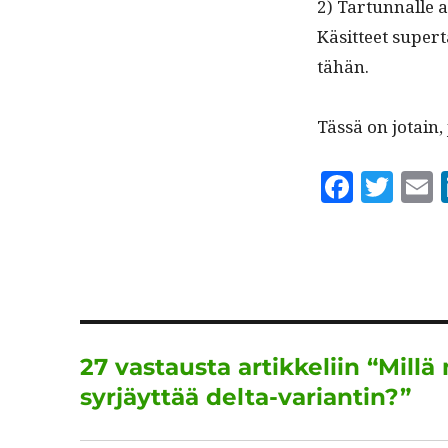
2) Tar­tun­nalle 
Käsit­teet super­t
tähän.
Tässä on jotain
F
T
a
w
c
it
a
e
te
l
b
r
o
27 vastausta artikkeliin “Mill
o
syrjäyttää delta-variantin?”
k