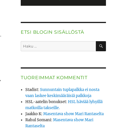
ETSI BLOGIN SISÄLLÖSTÄ
­
HAKU
Etsi:
TUOREIMMAT KOMMENTIT
,
Stadist
:
Sunnuntain tuplapalkka ei nosta
vaan laskee keskimääräisiä palkkoja
HSL-aatelin bonukset
:
HSL häviää lyhyillä
matkoilla takseille.
Jaakko K
:
Masentava show Mari Rantaselta
Rahul Somani
:
Masentava show Mari
Rantaselta