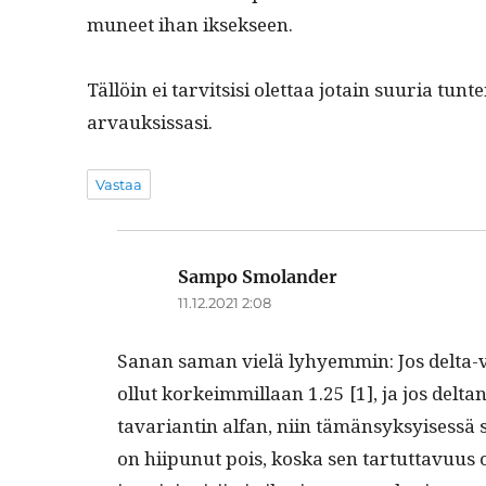
muneet ihan iksekseen.
Täl­löin ei tarvit­sisi olet­taa jotain suuria tun
arvauksissasi.
Vastaa
Sampo Smolander
sanoo:
11.12.2021 2:08
Sanan saman vielä lyhyem­min: Jos delta-va
ollut korkeim­mil­laan 1.25 [1], ja jos delta
tavari­antin alfan, niin tämän­syksyisessä su
on hiipunut pois, kos­ka sen tar­tut­tavu­us