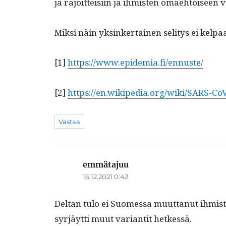
ja rajoit­teisi­in ja ihmis­ten omae­htoisee
Mik­si näin yksinker­tainen seli­tys ei kel­
[1]
https://www.epidemia.fi/ennuste/
[2]
https://en.wikipedia.org/wiki/SARS-Co
Vastaa
emmätajuu
sanoo:
16.12.2021 0:42
Deltan tulo ei Suomes­sa muut­tanut ihmis­t
syr­jäyt­ti muut vari­antit hetkessä.