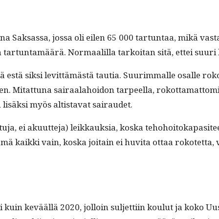
 Sak­sas­sa, jos­sa oli eilen 65 000 tar­tun­taa, mikä vas­ta
tar­tun­tamäärä. Nor­maalil­la tarkoi­tan sitä, ettei suuri
kä estä sik­si levit­tämästä tau­tia. Suurim­malle osalle rok
nen. Mitat­tuna sairaala­hoidon tarpeel­la, rokot­ta­mat­tom
 lisäk­si myös altista­vat sairaudet.
a, ei aku­ut­te­ja) leikkauk­sia, kos­ka teho­hoitoka­p­a­site
ämä kaik­ki vain, kos­ka joitain ei huvi­ta ottaa rokotet­ta
i kuin kevääl­lä 2020, jol­loin sul­jet­ti­in koulut ja kok