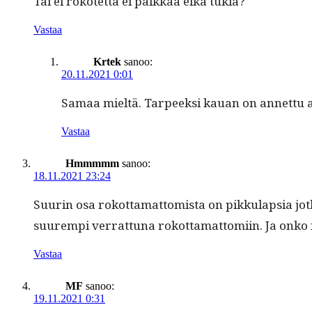
Tai ei rokotet­ta ei palkkaa eikä tukia?
Vastaa
Krtek
sanoo:
20.11.2021 0:01
Samaa mieltä. Tarpeek­si kauan on annet­tu ai
Vastaa
Hmmmmm
sanoo:
18.11.2021 23:24
Suurin osa rokot­ta­mat­tomista on pikku­lap­sia jot
suurem­pi ver­rat­tuna rokot­ta­mat­tomi­in. Ja onk
Vastaa
MF
sanoo:
19.11.2021 0:31