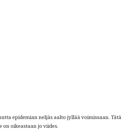
ut­ta epi­demi­an neljäs aal­to jyl­lää voimis­saan. Tätä
e on oikeas­t­aan jo viides.