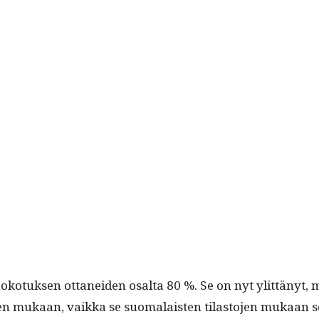
roko­tuk­sen ottanei­den osalta 80 %. Se on nyt ylit­tänyt, m
­jen mukaan, vaik­ka se suo­ma­lais­ten tilas­to­jen mukaan s