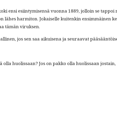
oki ensi esi­in­tymisen­sä vuon­na 1889, jol­loin se tap­poi
 läh­es har­mi­ton. Jokaiselle kuitenkin ensim­mäi­nen ker
osaa tämän viruksen.
­nen, jos sen saa aikuise­na ja seu­raa­vat pääsään­töis­es­
ä olla huolis­saan? Jos on pakko olla huolis­saan jostain, o