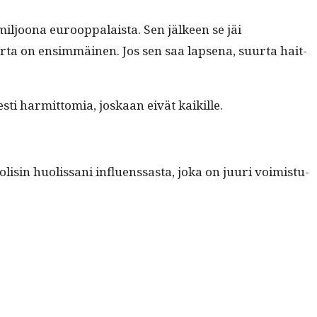
 miljoona euroop­palaista. Sen jäl­keen se jäi
­ta on ensim­mäi­nen. Jos sen saa lapse­na, suur­ta hait­
ti har­mit­to­mia, joskaan eivät kaikille.
lisin huolis­sani influ­enssas­ta, joka on juuri voimis­tu­