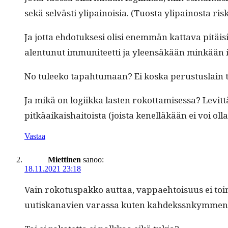
sekä selvästi yli­pain­ois­ia. (Tuos­ta yli­pain­os­ta r
Ja jot­ta ehdo­tuk­sesi olisi enem­män kat­ta­va pitäi
alen­tunut immu­ni­teet­ti ja yleen­säkään minkään 
No tuleeko tapah­tu­maan? Ei kos­ka perus­tus­lain 
Ja mikä on logi­ik­ka las­ten rokot­tamises­sa? Levit­tä
pitkäaikaishaitoista (joista kenel­läkään ei voi oll
Vastaa
Miettinen
sanoo:
18.11.2021 23:18
Vain roko­tus­pakko aut­taa, vap­pae­htoisu­us ei to
uutiskanavien varas­sa kuten kahdekssnkym­men­lu­v