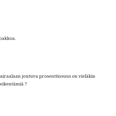
 pakkoa.
airaalaan joutu­va pros­ent­tio­su­us on vieläkin
 heikentämiä ?