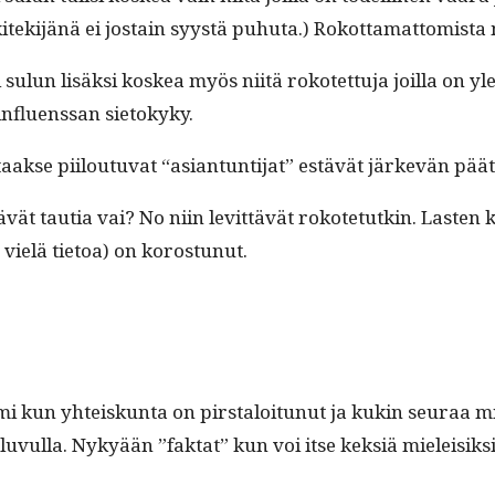
iskitek­i­jänä ei jostain syys­tä puhuta.) Rokot­ta­mat­tomista
si sulun lisäk­si koskea myös niitä rokotet­tu­ja joil­la on y
influ­enssan sietokyky.
taakse piiloutu­vat “asiantun­ti­jat” estävät järkevän pä
vät tau­tia vai? No niin levit­tävät rokote­tutkin. Las­ten ko
a vielä tietoa) on korostunut.
i­mi kun yhteiskun­ta on pirstaloitunut ja kukin seu­raa m
ul­la. Nykyään ”fak­tat” kun voi itse kek­siä mieleisiks