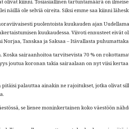
­lat oli­vat kiin­ni. Tosi­asialli­nen tar­tun­tamäärä on ilmeis­
ellei näil­lä ole selviä oire­i­ta. Sik­si emme saa kiin­ni läh
 suo­ravi­ivais­es­ti puo­len­toista kuukau­den ajan Uudel­la
nker­tais­tu­misen kuukaudessa. Viiv­oti ennus­teet eivät o
si Nor­jaa, Tan­skaa ja Sak­saa – Itä­val­las­ta puhu­mat­ta
os­ka sairaan­hoitoa tarvit­se­vista 70 % on rokot­ta­mat
yys joutua koro­nan takia sairaalaan on nyt viisi ker­ta
pitäisi palaut­taa ainakin ne rajoituk­set, jot­ka oli­vat s
a.
äestössä, se lie­nee moninker­tainen koko väestöön näh­den