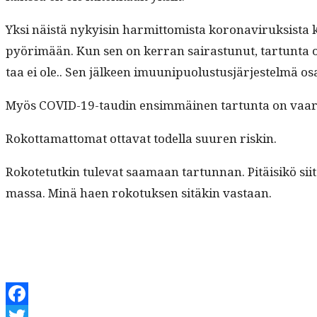
Yksi näistä nyky­isin har­mit­tomista koron­aviruk­sista k
pyörimään. Kun sen on ker­ran sairas­tunut, tar­tun­ta on
taa ei ole.. Sen jäl­keen imuu­nipuo­lus­tusjär­jestelmä 
Myös COVID-19-taudin ensim­mäi­nen tar­tun­ta on vaar­alli
Rokot­ta­mat­tomat otta­vat todel­la suuren riskin.
Rokote­tutkin tule­vat saa­maan tar­tun­nan. Pitäisikö siit
mas­sa. Minä haen roko­tuk­sen sitäkin vastaan.
Facebook