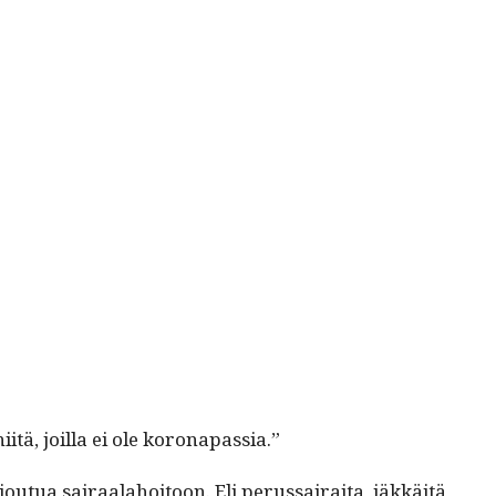
iitä, joil­la ei ole koronapassia.”
a joutua sairaala­hoitoon. Eli perus­sairai­ta, iäkkäitä