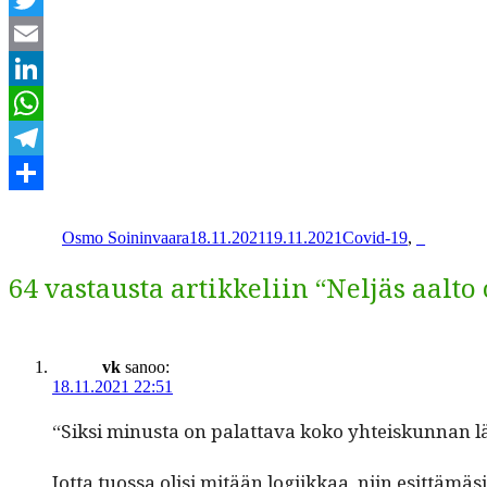
Twitter
Email
LinkedIn
WhatsApp
Telegram
Kirjoittaja
Julkaistu
Kategoriat
Share
Osmo Soininvaara
18.11.2021
19.11.2021
Covid-19
,
_
64 vastausta artikkeliin “Neljäs aalto
vk
sanoo:
18.11.2021 22:51
“Sik­si minus­ta on palat­ta­va koko yhteiskun­nan lä
Jot­ta tuos­sa olisi mitään logi­ikkaa, niin esit­tämä