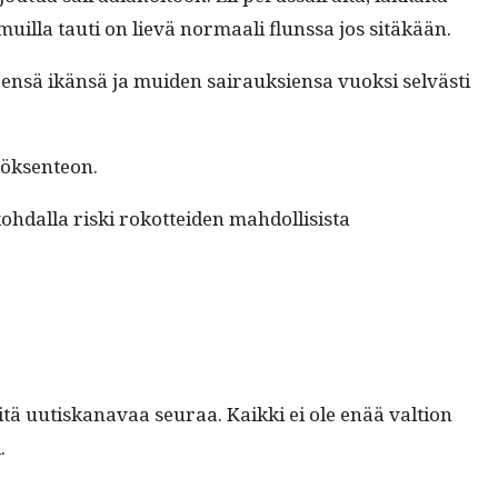
 muil­la tau­ti on lievä nor­maali flun­ssa jos sitäkään.
leen­sä ikän­sä ja muiden sairauk­sien­sa vuok­si selvästi
ätöksenteon.
hdal­la ris­ki rokot­tei­den mah­dol­li­sista
itä uutiskanavaa seu­raa. Kaik­ki ei ole enää val­tion
i.