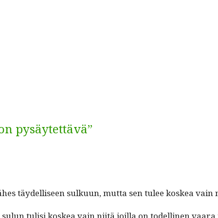
 on pysäytettävä”
h­es täy­del­liseen sulku­un, mut­ta sen tulee koskea vain n
si sulun tulisi koskea vain niitä joil­la on todel­li­nen vaar