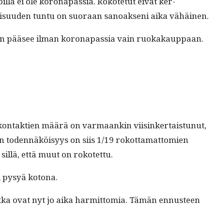
l­la ei ole koron­a­pas­sia. Rokote­tut eivät ker­
daarisu­u­den tun­tu on suo­raan sanoak­seni aika vähäinen.
sisään pääsee ilman koron­a­pas­sia vain ruokakaup­paan.
, kon­tak­tien määrä on var­maankin viisinker­tais­tunut,
din toden­näköisyys on siis 1/19 rokot­ta­mat­tomien
 sil­lä, että muut on rokotettu.
si pysyä kotona.
­ka ovat nyt jo aika har­mit­to­mia. Tämän ennus­teen