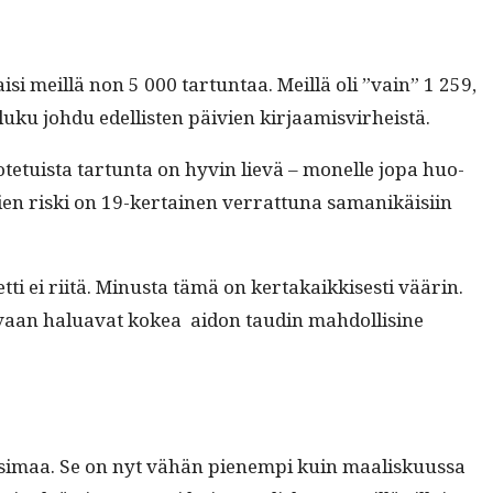
isi meil­lä non 5 000 tar­tun­taa. Meil­lä oli ”vain” 1 259,
 luku johdu edel­lis­ten päivien kirjaamisvirheistä.
ote­tu­ista tar­tun­ta on hyvin lievä – mon­elle jopa huo­
ien ris­ki on 19-ker­tainen ver­rat­tuna samanikäisi­in
et­ti ei riitä. Minus­ta tämä on ker­takaikkises­ti väärin.
, vaan halu­a­vat kokea aidon taudin mah­dol­li­sine
o Uusi­maa. Se on nyt vähän pienem­pi kuin maalisku­us­sa