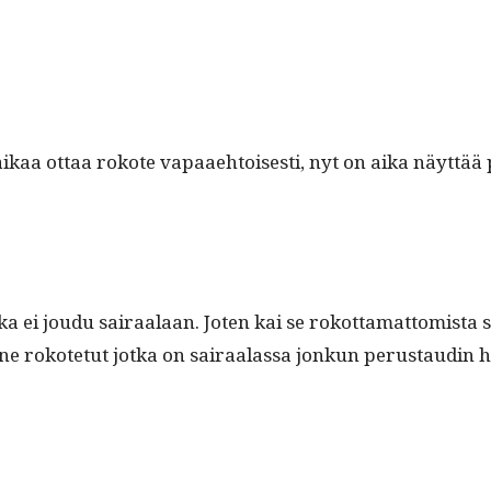
kaa ottaa rokote vapaae­htois­es­ti, nyt on aika näyt­tää
­ka ei joudu sairaalaan. Joten kai se rokot­ta­mat­tomista s
o ne rokote­tut jot­ka on sairaalas­sa jonkun perus­taudin