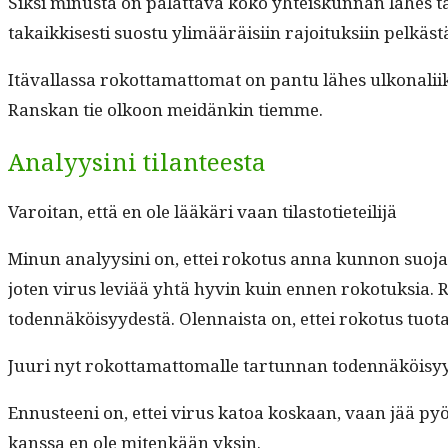
Sik­si minus­ta on palat­ta­va koko yhteiskun­nan läh­es täy
takaikkises­ti suos­tu ylimääräisi­in rajoituk­si­in pelkäs
Itä­val­las­sa rokot­ta­mat­tomat on pan­tu läh­es ulkon­
Ran­skan tie olkoon mei­dänkin tiemme.
Analyysini tilanteesta
Varoi­tan, että en ole lääkäri vaan tilastotieteilijä
Min­un ana­lyysi­ni on, ettei roko­tus anna kun­non suo­ja
joten virus lev­iää yhtä hyvin kuin ennen roko­tuk­sia. R
toden­näköisyy­destä. Olen­naista on, ettei roko­tus tuo­t
Juuri nyt rokot­ta­mat­toma­lle tar­tun­nan toden­näköi
Ennus­teeni on, ettei virus katoa koskaan, vaan jää pyö
kanssa en ole mitenkään yksin.