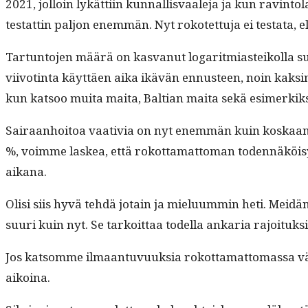
2021, jol­loin lykät­ti­in kun­nal­lis­vaale­ja ja kun rav­in­to
tes­tat­tin paljon enem­män. Nyt rokotet­tu­ja ei tes­ta­ta, 
Tar­tun­to­jen määrä on kas­vanut log­a­r­it­mi­asteikol­la
viiv­ot­in­ta käyt­täen aika ikävän ennus­teen, noin kaksi
kun kat­soo mui­ta mai­ta, Balt­ian mai­ta sekä esimerkik­
Sairaan­hoitoa vaa­tivia on nyt enem­män kuin koskaan. K
%, voimme laskea, että rokot­ta­mat­toman toden­näköis
aikana.
Olisi siis hyvä tehdä jotain ja mielu­um­min heti. Mei­dän 
suuri kuin nyt. Se tarkoit­taa todel­la ankaria rajoituksi
Jos kat­somme ilmaan­tu­vuuk­sia rokot­ta­mat­tomas­sa v
aikoina.