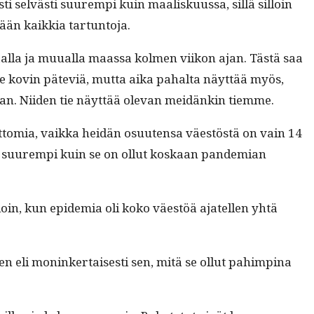
es­ti selvästi suurem­pi kuin maalisku­us­sa, sil­lä sil­loin
­eskään kaikkia tartuntoja.
­maal­la ja muual­la maas­sa kol­men viikon ajan. Tästä saa
le kovin päte­viä, mut­ta aika pahal­ta näyt­tää myös,
kaan. Niiden tie näyt­tää ole­van mei­dänkin tiemme.
­to­mia, vaik­ka hei­dän osuuten­sa väestöstä on vain 14
a suurem­pi kuin se on ollut koskaan pan­demi­an
il­loin, kun epi­demia oli koko väestöä ajatellen yhtä
 eli moninker­tais­es­ti sen, mitä se ollut pahimp­ina