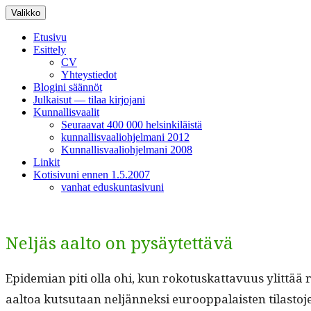
Siirry
Valikko
sisältöön
Etusivu
Esittely
CV
Yhteystiedot
Blogini säännöt
Julkaisut — tilaa kirjojani
Kunnallisvaalit
Seuraavat 400 000 helsinkiläistä
kunnallisvaaliohjelmani 2012
Kunnallisvaaliohjelmani 2008
Linkit
Kotisivuni ennen 1.5.2007
vanhat eduskuntasivuni
Neljäs aalto on pysäytettävä
Epi­demi­an piti olla ohi, kun roko­tuskat­tavu­us ylit­tää 
aal­toa kut­su­taan neljän­nek­si euroop­palais­ten tilas­to