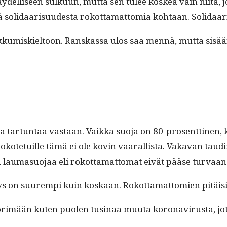
­del­liseen sulku­un, mut­ta sen tulee koskea vain niitä, joi
tä sol­i­daarisu­ud­es­ta rokot­ta­mat­to­mia kohtaan. Sol­i­
ali­ikku­miskiel­toon. Ran­skas­sa ulos saa men­nä, mut­ta 
a tar­tun­taa vas­taan. Vaik­ka suo­ja on 80-pros­ent­ti­nen
okote­tu­ille tämä ei ole kovin vaar­al­lista. Vaka­van tau
a lau­ma­suo­jaa eli rokot­ta­mat­tomat eivät pääse tur­vaan
syys on suurem­pi kuin koskaan. Rokot­ta­mat­tomien pitäi
rimään kuten puolen tusi­naa muu­ta koron­avirus­ta, jot