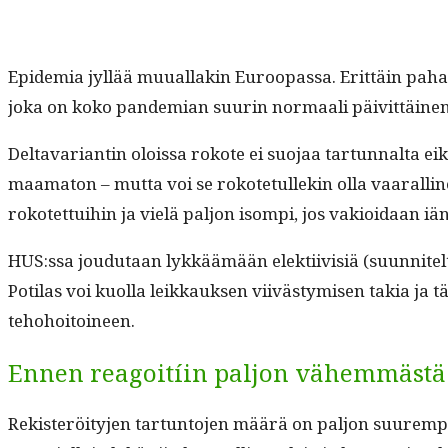
Epi­demia jyl­lää muual­lakin Euroopas­sa. Erit­täin pahana
joka on koko pan­demi­an suurin nor­maali päivit­täi­nen 
Deltavari­antin olois­sa rokote ei suo­jaa tar­tunnal­ta ei
maam­a­ton – mut­ta voi se rokote­tullekin olla vaar­alli­
rokotet­tui­hin ja vielä paljon isom­pi, jos vakioidaan iän
HUS:ssa joudu­taan lykkäämään elek­ti­ivisiä (suun­nitel­tu­j
Poti­las voi kuol­la leikkauk­sen viivästymisen takia ja t
tehohoitoineen.
Ennen reagoitíin paljon vähemmästä
Rek­isteröi­ty­jen tar­tun­to­jen määrä on paljon suurem­p