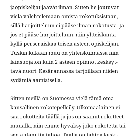
jaopiske­li­jat jäävät ilman. Sit­ten he joutu­vat
vielä vale­htele­maan omista roko­tuk­sis­taan,
sil­lä har­joit­telu­un ei pääse ilman roko­tus­ta. Ja
jos et pääse har­joit­telu­un, niin yhteiskun­ta
kyl­lä perseraiskaa toisen asteen opiske­li­jan.
Tuskin kukaan muu on yhteiskun­nas­sa niin
lain­suo­ja­ton kuin 2 asteen opin­not keskeyt­
tävä nuori. Kesäran­nas­sa tar­joil­laan niiden
sydämiä aamiaisella.
Sit­ten meil­lä on Suomes­sa vielä tämä oma
kansalli­nen rokote­pelleily. Ulko­maalainen ei
saa rokot­tei­ta tääl­lä ja jos on saanut rokot­teet
muual­la, niin emme hyväksy joko rokotet­ta tai
sen antanut­ta tahoa. Tääl­lä on tah­toa keski­