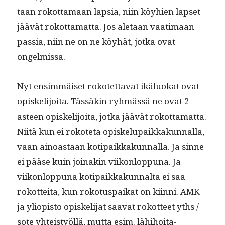
taan rokot­ta­maan lap­sia, niin köy­hien lapset
jäävät rokot­ta­mat­ta. Jos ale­taan vaa­ti­maan
pas­sia, niin ne on ne köy­hät, jot­ka ovat
ongelmissa.
Nyt ensim­mäiset rokotet­ta­vat ikälu­okat ovat
opiske­li­joi­ta. Tässäkin ryh­mässä ne ovat 2
asteen opiske­li­joi­ta, jot­ka jäävät rokot­ta­mat­ta.
Niitä kun ei rokote­ta opiskelu­paikkakun­nal­la,
vaan ain­oas­taan koti­paikkakun­nal­la. Ja sinne
ei pääse kuin joinakin viikon­lop­puna. Ja
viikon­lop­puna koti­paikkakunnal­ta ei saa
rokot­tei­ta, kun roko­tu­s­paikat on kiin­ni. AMK
ja yliopis­to opiske­li­jat saa­vat rokot­teet yths /
sote yhteistyöl­lä, mut­ta esim. lähi­hoita­