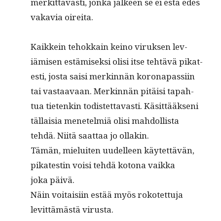
merkit­tävästi, jon­ka jäl­keen se ei estä edes
vakavia oireita.
Kaikkein tehokkain keino viruk­sen lev­
iämisen estämisek­si olisi itse tehtävä pikat­
esti, jos­ta saisi merkin­nän koron­a­pas­si­in
tai vas­taavaan. Merkin­nän pitäisi tapah­
tua tietenkin todis­tet­tavasti. Käsit­tääk­seni
täl­laisia menetelmiä olisi mah­dol­lista
tehdä. Niitä saat­taa jo ollakin.
Tämän, mieluiten uudelleen käytet­tävän,
pikat­estin voisi tehdä kotona vaik­ka
joka päivä.
Näin voitaisi­in estää myös rokotet­tu­ja
levit­tämästä virusta.