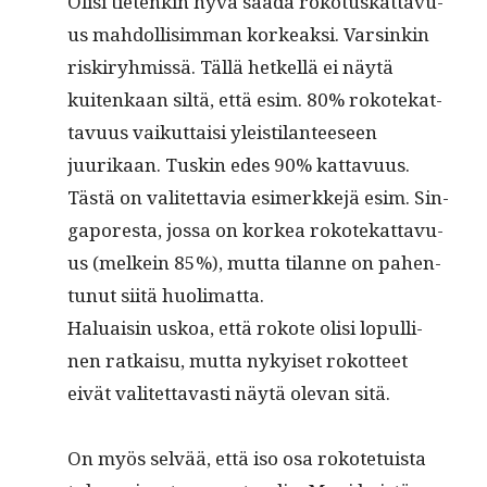
Olisi tietenkin hyvä saa­da roko­tuskat­tavu­
us mah­dol­lisim­man korkeak­si. Varsinkin
riskiryh­mis­sä. Täl­lä het­kel­lä ei näytä
kuitenkaan siltä, että esim. 80% rokotekat­
tavu­us vaikut­taisi yleis­ti­lanteeseen
juurikaan. Tuskin edes 90% kat­tavu­us.
Tästä on valitet­tavia esimerkke­jä esim. Sin­
ga­pores­ta, jos­sa on korkea rokotekat­tavu­
us (melkein 85%), mut­ta tilanne on pahen­
tunut siitä huolimatta.
Halu­aisin uskoa, että rokote olisi lop­ulli­
nen ratkaisu, mut­ta nykyiset rokot­teet
eivät valitet­tavasti näytä ole­van sitä.
On myös selvää, että iso osa rokote­tu­ista