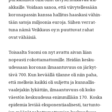
akkaille. Voidaan sanoa, että viivytel­lessään
koron­a­passin kanssa hal­li­tus haaskasi vähin­
tään sato­ja miljoo­nia euro­ja. Siihen ver­rat­
tuna nämä Veikkaus oy:n puut­tuvat rahat
ovat vähäisiä.
Toisaal­ta Suo­mi on nyt avat­tu aivan liian
nopeasti rokot­ta­mat­tomille. Hei­dän kesku­
udessaan koro­nan ilmaan­tu­vu­us on järkyt­
tävä 700. Kun kevääl­lä tilanne oli niin paha,
että melkein kaik­ki oli sul­jet­tu ja kun­nal­lis­
vaale­jakin lykät­ti­in, ilmaan­tu­vu­us oli koko
väestön kesku­udessa enim­mil­lään 170. Kos­ka
epi­demia lev­iää ekspo­nen­ti­aalis­es­ti, tar­tun­to­