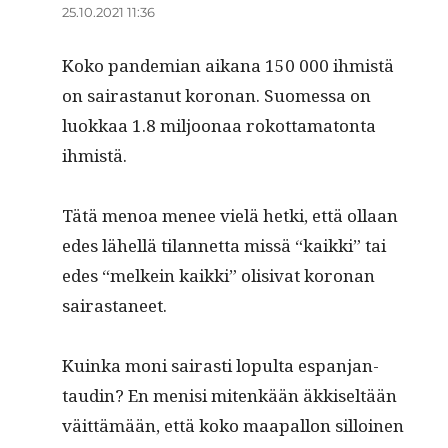
25.10.2021 11:36
Koko pan­demi­an aikana 150 000 ihmistä
on sairas­tanut koro­nan. Suomes­sa on
luokkaa 1.8 miljoon­aa rokot­tam­a­ton­ta
ihmistä.
Tätä menoa menee vielä het­ki, että ollaan
edes lähel­lä tilan­net­ta mis­sä “kaik­ki” tai
edes “melkein kaik­ki” oli­si­vat koro­nan
sairastaneet.
Kuin­ka moni sairasti lop­ul­ta espan­jan­
taudin? En menisi mitenkään äkkiseltään
väit­tämään, että koko maa­pal­lon sil­loinen