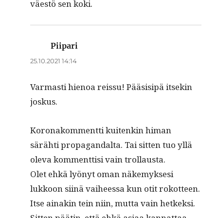
väestö sen koki.
Piipari
sanoo:
25.10.2021 14:14
Var­masti hienoa reis­su! Pää­sisipä itsekin
joskus.
Koron­akom­ment­ti kuitenkin himan
särähti pro­pa­gan­dal­ta. Tai sit­ten tuo yllä
ole­va kom­ment­tisi vain trollausta.
Olet ehkä lyönyt oman näke­myk­sesi
lukkoon siinä vai­heessa kun otit rokot­teen.
Itse ainakin tein niin, mut­ta vain het­kek­si.
Sit­ten päätin, että ehkä asi­aa kan­nat­taa