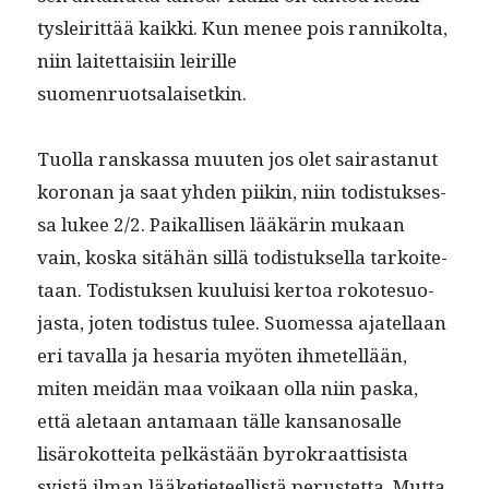
tysleirit­tää kaik­ki. Kun menee pois ran­nikol­ta,
niin laitet­taisi­in leir­ille
suomenruotsalaisetkin.
Tuol­la ran­skas­sa muuten jos olet sairas­tanut
koro­nan ja saat yhden piikin, niin todis­tuk­ses­
sa lukee 2/2. Paikallisen lääkärin mukaan
vain, kos­ka sitähän sil­lä todis­tuk­sel­la tarkoite­
taan. Todis­tuk­sen kuu­luisi ker­toa rokote­suo­
jas­ta, joten todis­tus tulee. Suomes­sa ajatel­laan
eri taval­la ja hesaria myöten ihme­tel­lään,
miten mei­dän maa voikaan olla niin pas­ka,
että ale­taan anta­maan tälle kansanos­alle
lisärokot­tei­ta pelkästään byrokraat­ti­sista
syistä ilman lääketi­eteel­listä perustet­ta. Mut­ta