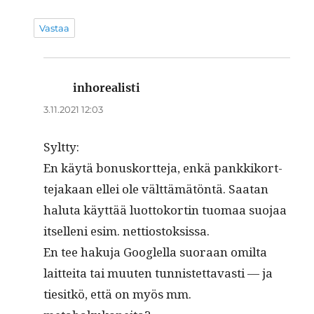
Vastaa
inhorealisti
sanoo:
3.11.2021 12:03
Sylt­ty:
En käytä bonusko­rt­te­ja, enkä pankkiko­rt­
te­jakaan ellei ole vält­tämätön­tä. Saatan
halu­ta käyt­tää luot­toko­rtin tuo­maa suo­jaa
itsel­leni esim. nettiostoksissa.
En tee haku­ja Googlel­la suo­raan omil­ta
lait­tei­ta tai muuten tun­nis­tet­tavasti — ja
tiesitkö, että on myös mm.