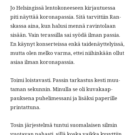
Jo Helsingis­sä lentokoneeseen kir­jautues­sa
piti näyt­tää koron­a­pas­sia. Sitä tarvit­ti­in Ran­
skas­sa aina, kun halusi men­nä rav­in­to­laan
sisään. Vain teras­sil­la sai syödä ilman pas­sia.
En käynyt kon­serteis­sa enkä taidenäyt­te­lyis­sä,
mut­ta olen melko var­ma, ettei niihinkään ollut
asi­aa ilman koronapassia.
Toi­mi lois­tavasti. Passin tarkas­tus kesti muu­
ta­man sekun­nin. Min­ul­la se oli kuvakaap­
pauk­se­na puhe­limes­sani ja lisäk­si paper­ille
printattuna.
Tosin jär­jestelmä tun­tui suo­ma­laisen silmin
vuo­ta­van pahasti, sil­lä kos­ka vaik­ka kysyt­ti­in