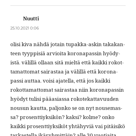
Nuutti
sanoo:
25.10.2021 0:06
olisi kiva nähdä jotain tupak­ka-askin takakan­
teen tyyp­pisiä arvioi­ta koron­a­passin hyödy­
istä. välil­lä ollaan sitä mieltä että kaik­ki rokot­
ta­mat­tomat sairas­taa ja välil­lä että koron­a­
pas­si aut­taa. voisi ajatel­la, että jos kaik­ki
rokot­ta­mat­tomat sairas­taa niin koron­a­passin
hyödyt tulisi pääasi­as­sa rokotekat­tavu­u­den
nousun kaut­ta, paljonko se on nyt nouse­mas­
sa? pros­ent­tiyk­sikön? kak­si? kolme? onko
kaik­ki pros­ent­tiyk­siköt yhtähyviä vai pitäisikö
tarkastel­la ikäryh­mit­täin? alle 30 vuo­ti­ai­ta