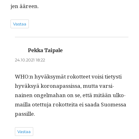
jen ääreen.
Vastaa
Pekka Taipale
sanoo:
24.10.2021 18:22
WHO:n hyväksymät rokot­teet voisi tietysti
hyväksyä koron­a­pas­sis­sa, mut­ta varsi­
nainen ongelma­han on se, että mitään ulko­
mail­la otet­tu­ja rokot­tei­ta ei saa­da Suomes­sa
passille.
Vastaa