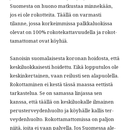
Suomes­ta on huono matkus­taa min­nekään,
jos ei ole rokot­tei­ta. Tääl­lä on var­masti
tilanne, jos­sa korkeim­mis­sa palkkalu­okissa
ole­vat on 100% rokotekat­tavu­udel­la ja rokot­
ta­mat­tomat ovat köyhiä.
Sanois­in suo­ma­lais­es­ta koro­nan hoi­dos­ta, että
keskilu­okkaises­ti hoidet­tu. Eikä lop­putu­los ole
keskinker­tainen, vaan reilusti sen ala­puolel­la.
Rokot­ta­mi­nen ei kestä tässä maas­sa eet­tistä
tarkastelua. Se on samas­sa lin­jas­sa sen
kanssa, että tääl­lä on keskilu­okalle ilmainen
peruster­vey­den­huolto ja köy­hälle kallis ter­
vey­den­huolto. Rokot­ta­mat­tomis­sa on paljon
niitä, joi­ta ei vaan palvel­la. Jos Suomes­sa ale­