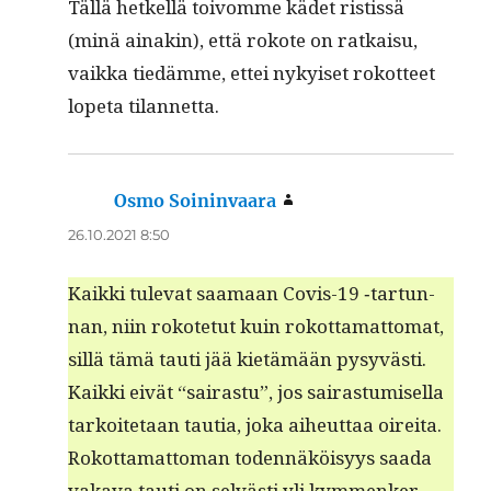
Täl­lä het­kel­lä toivomme kädet ris­tis­sä
(minä ainakin), että rokote on ratkaisu,
vaik­ka tiedämme, ettei nykyiset rokot­teet
lope­ta tilannetta.
Osmo Soininvaara
sanoo:
26.10.2021 8:50
Kaik­ki tule­vat saa­maan Covis-19 ‑tar­tun­
nan, niin rokote­tut kuin rokot­ta­mat­tomat,
sil­lä tämä tau­ti jää kietämään pysyvästi.
Kaik­ki eivät “sairas­tu”, jos sairas­tu­misel­la
tarkoite­taan tau­tia, joka aiheut­taa oire­i­ta.
Rokot­ta­mat­toman toden­näköisyys saa­da
vaka­va tau­ti on selvästi yli kym­menker­