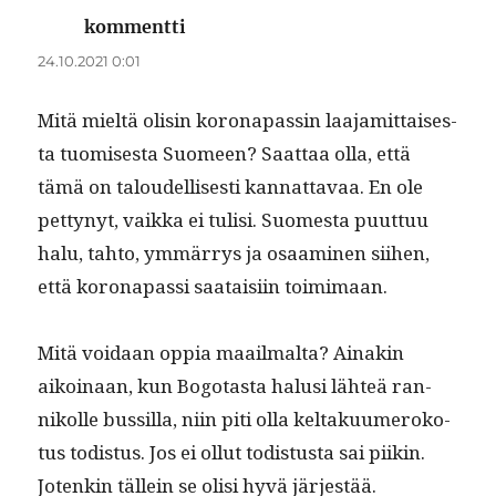
kommentti
sanoo:
24.10.2021 0:01
Mitä mieltä olisin koron­a­passin laa­jamit­tais­es­
ta tuomis­es­ta Suomeen? Saat­taa olla, että
tämä on taloudel­lis­es­ti kan­nat­tavaa. En ole
pet­tynyt, vaik­ka ei tulisi. Suomes­ta puut­tuu
halu, tah­to, ymmär­rys ja osaami­nen siihen,
että koron­a­pas­si saataisi­in toimimaan.
Mitä voidaan oppia maail­mal­ta? Ainakin
aikoinaan, kun Bogo­tas­ta halusi lähteä ran­
nikolle bus­sil­la, niin piti olla keltaku­umeroko­
tus todis­tus. Jos ei ollut todis­tus­ta sai piikin.
Jotenkin tällein se olisi hyvä jär­jestää.