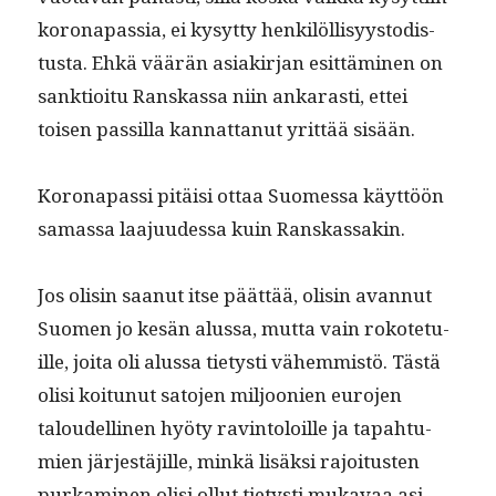
koron­a­pas­sia, ei kysyt­ty henkilöl­lisyys­todis­
tus­ta. Ehkä väärän asi­akir­jan esit­tämi­nen on
sank­tioitu Ran­skas­sa niin ankarasti, ettei
toisen pas­sil­la kan­nat­tanut yrit­tää sisään.
Koron­a­pas­si pitäisi ottaa Suomes­sa käyt­töön
samas­sa laa­ju­udessa kuin Ranskassakin.
Jos olisin saanut itse päät­tää, olisin avan­nut
Suomen jo kesän alus­sa, mut­ta vain rokote­tu­
ille, joi­ta oli alus­sa tietysti vähem­mistö. Tästä
olisi koitunut sato­jen miljoonien euro­jen
taloudelli­nen hyö­ty rav­in­toloille ja tapah­tu­
mien jär­jestäjille, minkä lisäk­si rajoi­tusten
purkami­nen olisi ollut tietysti mukavaa asi­