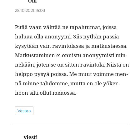
Olli
sanoo:
25.10.2021 15:03
Pitää vaan vält­tää ne tapah­tu­mat, jois­sa
halu­aa olla anonyy­mi. Siis nythän pas­sia
kysytään vain rav­in­to­las­sa ja matkus­taes­sa.
Matkus­t­a­mi­nen ei onnis­tu anonyymisti min­
nekään, joten se on sit­ten rav­in­to­la. Niistä on
help­po pysyä pois­sa. Me muut voimme men­
nä minne tah­domme, mut­ta en ole yök­er­
hoon silti ollut menossa.
Vastaa
viesti
sanoo: