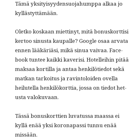
Tämä yksi­ty­isyy­den­suo­jahump­pa alkaa jo
kyllästyttämään.
Oletko koskaan miet­tinyt, mitä bonusko­rt­tisi
ker­too sinus­ta kau­palle? Google osaa arva­ta
ennen lääkäriäsi, mikä sin­ua vaivaa. Face­
book tun­tee kaik­ki kaverisi. Hotellei­hin pitää
mak­saa kor­tilla ja antaa henkilötiedot sekä
matkan tarkoi­tus ja rav­in­toloiden ovel­la
heilutel­la henkilöko­rt­tia, jos­sa on tiedot het­
us­ta valokuvaan.
Tässä bonusko­rt­tien luva­tus­sa maas­sa ei
kyl­lä enää yksi koron­a­pas­si tun­nu enää
missään.