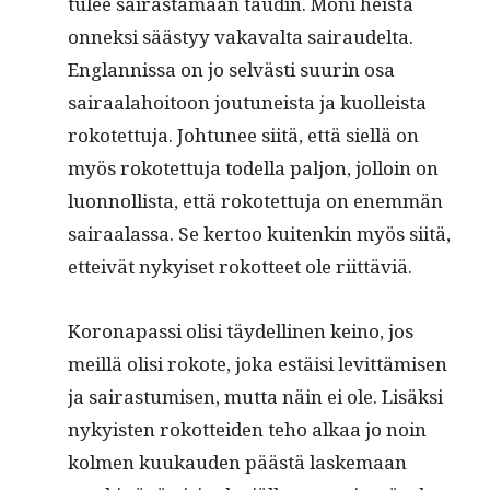
tulee sairas­ta­maan taudin. Moni heistä
onnek­si säästyy vakaval­ta sairaudelta.
Englan­nis­sa on jo selvästi suurin osa
sairaala­hoitoon joutuneista ja kuolleista
rokotet­tu­ja. Johtunee siitä, että siel­lä on
myös rokotet­tu­ja todel­la paljon, jol­loin on
luon­nol­lista, että rokotet­tu­ja on enem­män
sairaalas­sa. Se ker­too kuitenkin myös siitä,
etteivät nykyiset rokot­teet ole riittäviä.
Koron­a­pas­si olisi täy­delli­nen keino, jos
meil­lä olisi rokote, joka estäisi levit­tämisen
ja sairas­tu­misen, mut­ta näin ei ole. Lisäk­si
nyky­is­ten rokot­tei­den teho alkaa jo noin
kol­men kuukau­den päästä laske­maan