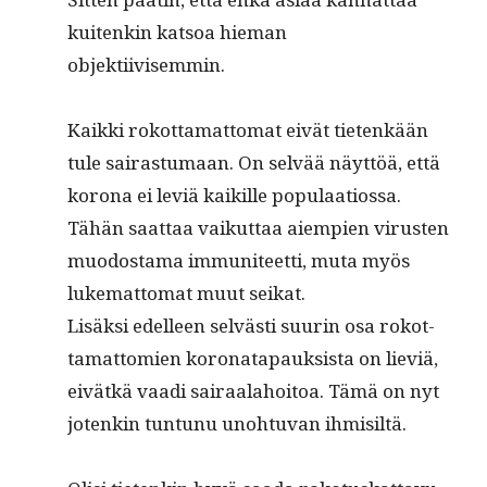
kuitenkin kat­soa hie­man
objektiivisemmin.
Kaik­ki rokot­ta­mat­tomat eivät tietenkään
tule sairas­tu­maan. On selvää näyt­töä, että
korona ei lev­iä kaikille pop­u­laa­tios­sa.
Tähän saat­taa vaikut­taa aiem­pi­en virusten
muo­dosta­ma immu­ni­teet­ti, muta myös
luke­mat­tomat muut seikat.
Lisäk­si edelleen selvästi suurin osa rokot­
ta­mat­tomien koronat­a­pauk­sista on lieviä,
eivätkä vaa­di sairaala­hoitoa. Tämä on nyt
jotenkin tun­tunu uno­htu­van ihmisiltä.