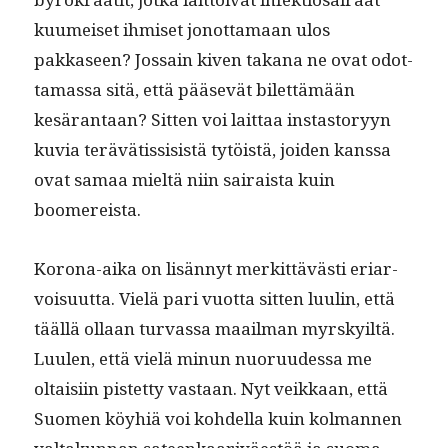
kuumeiset ihmiset jonot­ta­maan ulos
pakkaseen? Jos­sain kiv­en takana ne ovat odot­
ta­mas­sa sitä, että pää­sevät bilet­tämään
kesäran­taan? Sit­ten voi lait­taa instas­to­ryyn
kuvia terävätis­si­sistä tytöistä, joiden kanssa
ovat samaa mieltä niin sairaista kuin
boomereista.
Korona-aika on lisän­nyt merkit­tävästi eri­ar­
voisu­ut­ta. Vielä pari vuot­ta sit­ten luulin, että
tääl­lä ollaan tur­vas­sa maail­man myrsky­iltä.
Luulen, että vielä min­un nuoru­udessa me
oltaisi­in pis­tet­ty vas­taan. Nyt veikkaan, että
Suomen köy­hiä voi kohdel­la kuin kol­man­nen