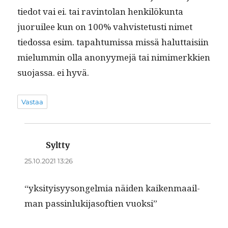
tiedot vai ei. tai rav­in­tolan henkilökun­ta
juoruilee kun on 100% vahvis­te­tusti nimet
tiedos­sa esim. tapah­tu­mis­sa mis­sä halut­taisi­in
mielum­min olla anonyymejä tai nim­imerkkien
suo­jas­sa. ei hyvä.
Vastaa
Syltty
sanoo:
25.10.2021 13:26
“yksi­ty­isyysongelmia näi­den kaiken­maail­
man passin­luk­i­ja­sof­t­ien vuoksi”