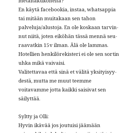
metahakukoneita?
En käytä face­bookia, instaa, what­sap­pia
tai mitään muitakaan sen tahon
palveluja/alustoja. En ole koskaan tarvin­
nut niitä, joten eiköhän tässä men­nä seu­
raa­vatkin 15v ilman. Älä ole lammas.
Hotel­lien henkilörek­isteri ei ole sen sortin
uhka mikä vaivaisi.
Valitet­tavaa että sinä et väl­itä yksi­ty­isyy­
destä, mut­ta me muut teemme
voitavamme jot­ta kaik­ki saisi­vat sen
säilyttää.
Sylt­ty ja Olli:
Hyvin ikävää jos jou­tu­isi jäämään