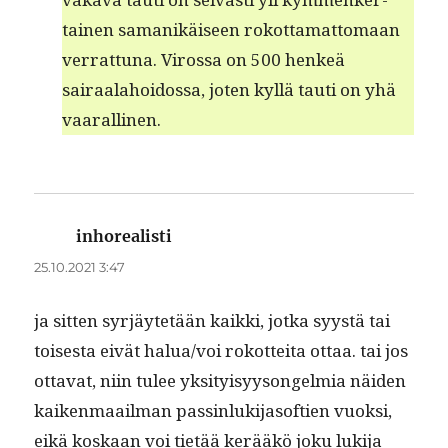
tainen samanikäiseen rokot­ta­mat­tomaan
ver­rat­tuna. Virossa on 500 henkeä
sairaala­hoi­dos­sa, joten kyl­lä tau­ti on yhä
vaarallinen.
inhorealisti
sanoo:
25.10.2021 3:47
ja sit­ten syr­jäytetään kaik­ki, jot­ka syys­tä tai
tois­es­ta eivät halua/voi rokot­tei­ta ottaa. tai jos
otta­vat, niin tulee yksi­ty­isyysongelmia näi­den
kaiken­maail­man passin­luk­i­ja­sof­t­ien vuok­si,
eikä koskaan voi tietää kerääkö joku luk­i­ja