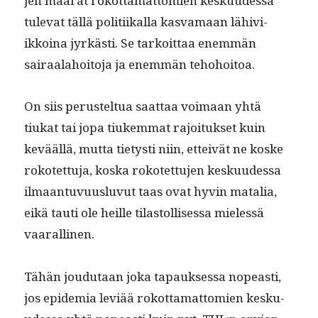
jen määrät rokot­ta­mat­tomien kesku­udessa
tule­vat täl­lä poli­ti­ikalla kas­va­maan lähivi­
ikkoina jyrkästi. Se tarkoit­taa enem­män
sairaala­hoito­ja ja enem­män tehohoitoa.
On siis perustel­tua saat­taa voimaan yhtä
tiukat tai jopa tiukem­mat rajoituk­set kuin
kevääl­lä, mut­ta tietysti niin, etteivät ne koske
rokotet­tu­ja, kos­ka rokotet­tu­jen kesku­udessa
ilmaan­tu­vu­us­lu­vut taas ovat hyvin matalia,
eikä tau­ti ole heille tilas­tol­lises­sa mielessä
vaarallinen.
Tähän joudu­taan joka tapauk­ses­sa nopeasti,
jos epi­demia lev­iää rokot­ta­mat­tomien kesku­