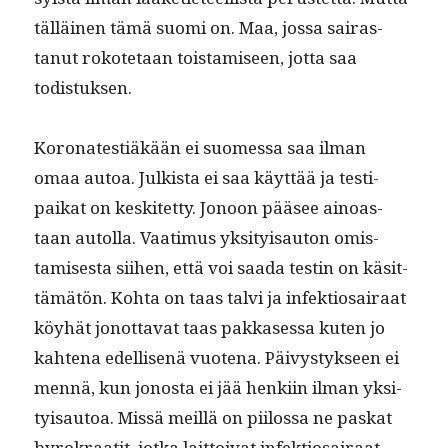
täl­läi­nen tämä suo­mi on. Maa, jos­sa sairas­
tanut rokote­taan tois­tamiseen, jot­ta saa
todistuksen.
Koronat­estiäkään ei suomes­sa saa ilman
omaa autoa. Julk­ista ei saa käyt­tää ja testi­
paikat on keskitet­ty. Jonoon pääsee ain­oas­
taan autol­la. Vaa­timus yksi­ty­isau­ton omis­
tamis­es­ta siihen, että voi saa­da testin on käsit­
tämätön. Koh­ta on taas talvi ja infek­tio­sairaat
köy­hät jonot­ta­vat taas pakkases­sa kuten jo
kaht­e­na edel­lisenä vuote­na. Päivystyk­seen ei
men­nä, kun jonos­ta ei jää henki­in ilman yksi­
ty­isautoa. Mis­sä meil­lä on piilos­sa ne paskat
byrokraatit, jot­ka lait­toi­vat infek­tio­sairaat