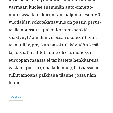
var­maan kuolee enem­män auto-onnet­to­
muuk­sis­sa kuin koron­aan, paljonko esim. 60+
vuo­ti­aiden rokotekat­tavu­us on passin perus­
teel­la nous­sut ja paljonko ihmishenkiä
säästynyt? ainakin virossa rokotekat­tavu­u­
teen tuli hyp­py, kun pas­si tuli käyt­töön kesäl­
lä, toisaal­ta lähtöti­lanne oli eri. mon­es­sa
euroopan maas­sa ei tarkaste­ta henkkare­i­ta
vas­taan pas­sia (oma koke­mus), Latvi­as­sa on
tul­lut ain­oana paikkana tilanne, jos­sa näin
tehtiin.
Vastaa