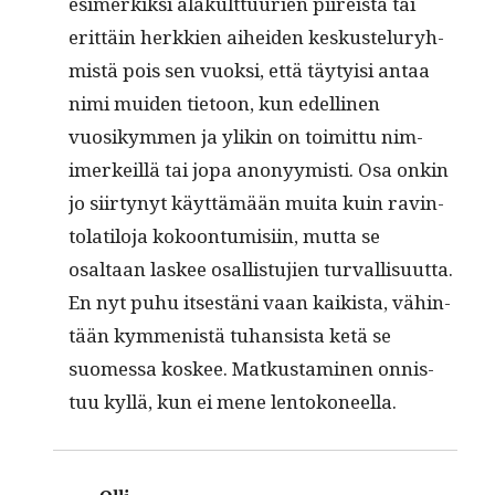
esimerkik­si alakult­tuurien piireistä tai
erit­täin herkkien aihei­den keskusteluryh­
mistä pois sen vuok­si, että täy­ty­isi antaa
nimi muiden tietoon, kun edelli­nen
vuosikym­men ja ylikin on toimit­tu nim­
imerkeil­lä tai jopa anonyymisti. Osa onkin
jo siir­tynyt käyt­tämään mui­ta kuin rav­in­
to­latilo­ja kokoon­tu­misi­in, mut­ta se
osaltaan las­kee osal­lis­tu­jien tur­val­lisu­ut­ta.
En nyt puhu itses­täni vaan kaik­ista, vähin­
tään kym­menistä tuhan­sista ketä se
suomes­sa kos­kee. Matkus­t­a­mi­nen onnis­
tuu kyl­lä, kun ei mene lentokoneella.