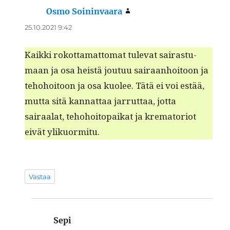
Osmo Soininvaara
sanoo:
25.10.2021 9:42
Kaik­ki rokot­ta­mat­tomat tule­vat sairas­tu­
maan ja osa heistä joutuu sairaan­hoitoon ja
teho­hoitoon ja osa kuolee. Tätä ei voi estää,
mut­ta sitä kan­nat­taa jar­rut­taa, jot­ta
sairaalat, teho­hoitopaikat ja kre­ma­to­ri­ot
eivät ylikuormitu.
Vastaa
Sepi
sanoo: