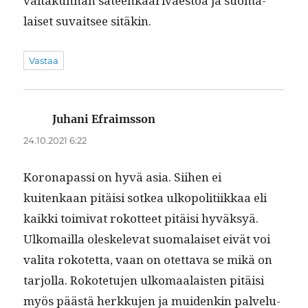
val­takun­nan sateenkaariväestöä ja suo­ma­
laiset suvait­see sitäkin.
Vastaa
Juhani Efraimsson
sanoo:
24.10.2021 6:22
Koron­a­pas­si on hyvä asia. Siihen ei
kuitenkaan pitäisi sotkea ulkopoli­ti­ikkaa eli
kaik­ki toimi­vat rokot­teet pitäisi hyväksyä.
Ulko­mail­la oleskel­e­vat suo­ma­laiset eivät voi
vali­ta rokotet­ta, vaan on otet­ta­va se mikä on
tar­jol­la. Rokote­tu­jen ulko­maalais­ten pitäisi
myös päästä herkku­jen ja muidenkin palvelu­