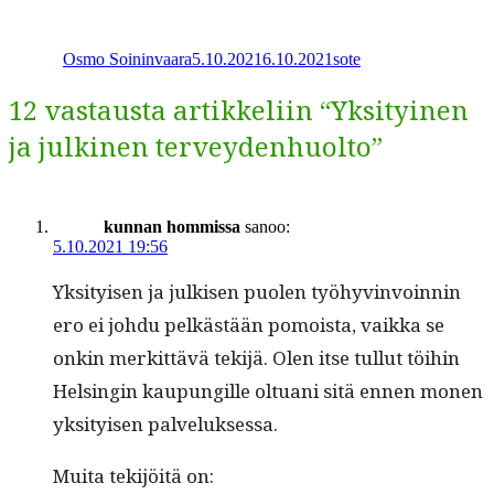
Kirjoittaja
Julkaistu
Kategoriat
Osmo Soininvaara
5.10.2021
6.10.2021
sote
12 vastausta artikkeliin “Yksityinen
ja julkinen terveydenhuolto”
kunnan hommissa
sanoo:
5.10.2021 19:56
Yksi­tyisen ja julkisen puolen työhyv­in­voin­nin
ero ei johdu pelkästään pomoista, vaik­ka se
onkin merkit­tävä tek­i­jä. Olen itse tul­lut töi­hin
Helsin­gin kaupungille oltuani sitä ennen mon­en
yksi­tyisen palveluksessa.
Mui­ta tek­i­jöitä on: