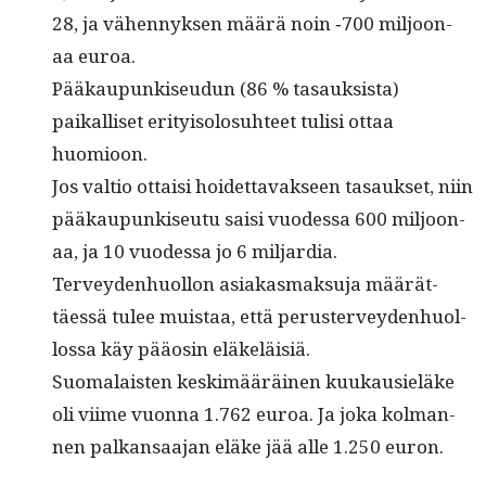
28, ja vähen­nyk­sen määrä noin ‑700 miljoon­
aa euroa.
Pääkaupunkiseudun (86 % tasauk­sista)
paikalliset eri­ty­isolo­suh­teet tulisi ottaa
huomioon.
Jos val­tio ottaisi hoidet­tavak­seen tasauk­set, niin
pääkaupunkiseu­tu saisi vuodessa 600 miljoon­
aa, ja 10 vuodessa jo 6 miljardia.
Ter­vey­den­huol­lon asi­akas­mak­su­ja määrät­
täessä tulee muis­taa, että peruster­vey­den­huol­
los­sa käy pääosin eläkeläisiä.
Suo­ma­lais­ten keskimääräi­nen kuukausieläke
oli viime vuon­na 1.762 euroa. Ja joka kol­man­
nen palka­nsaa­jan eläke jää alle 1.250 euron.