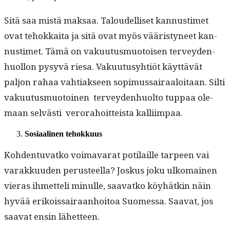
Sitä saa mis­tä mak­saa. Taloudel­liset kan­nus­timet
ovat tehokkai­ta ja sitä ovat myös vääristyneet kan­
nus­timet. Tämä on vaku­u­tus­muo­toisen ter­vey­den­
huol­lon pysyvä riesa. Vaku­u­tusy­htiöt käyt­tävät
paljon rahaa vah­ti­ak­seen sopimus­sairaaloitaan. Silti
vaku­u­tus­muo­toinen ter­vey­den­huolto tup­paa ole­
maan selvästi verora­hoit­teista kalliimpaa.
Sosi­aa­li­nen tehokkuus
Kohden­tu­vatko voimavarat poti­laille tarpeen vai
varakku­u­den perus­teel­la? Joskus joku ulko­mainen
vieras ihmetteli min­ulle, saa­vatko köy­hätkin näin
hyvää erikois­sairaan­hoitoa Suomes­sa. Saa­vat, jos
saa­vat ensin lähetteen.