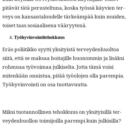
pitävät tätä perustel­tuna, kos­ka työssä käyvien ter­
veys on kansan­taloudelle tärkeäm­pää kuin muiden,
toiset taas sosi­aalise­na vääryytenä.
Työhyv­in­voin­tite­hokku­us
Eräs poli­itikko syyt­ti yksi­ty­istä ter­vey­den­huoltoa
siitä, että se mak­saa hoita­jille huonom­min ja lisäk­si
rohmuaa työvoimaa julkiselta. Jot­ta tämä voisi
mitenkään onnis­tua, pitää työolo­jen olla parem­pia.
Työhyv­in­voin­ti on osa tuottavuutta.
Mik­si tuotan­nolli­nen tehokku­us on yksi­ty­isil­lä ter­
vey­den­huol­lon toim­i­joil­la parem­pi kuin julkisilla?