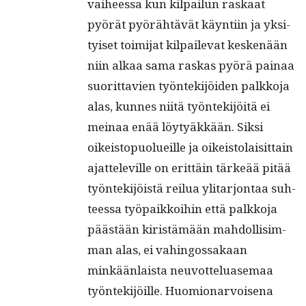
vai­heessa kun kil­pailun raskaat
pyörät pyörähtävät käyn­ti­in ja yksi­
tyiset toim­i­jat kil­pail­e­vat keskenään
niin alkaa sama raskas pyörä painaa
suorit­tavien työn­tek­i­jöi­den palkko­ja
alas, kunnes niitä työn­tek­i­jöitä ei
meinaa enää löy­tyäkkään. Sik­si
oikeistop­uolueille ja oikeis­to­laisit­tain
ajat­televille on erit­täin tärkeää pitää
työn­tek­i­jöistä reilua yli­tar­jon­taa suh­
teessa työ­paikkoi­hin että palkko­ja
päästään kiristämään mah­dol­lisim­
man alas, ei vahin­gos­sakaan
minkään­laista neu­vot­telu­ase­maa
työn­tek­i­jöille. Huomionar­voise­na