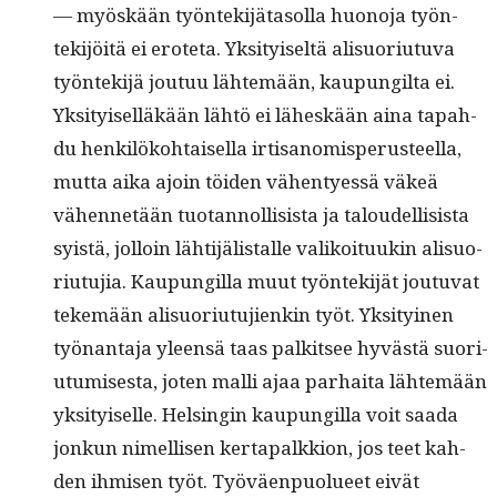
— myöskään työn­tek­i­jä­ta­sol­la huono­ja työn­
tek­i­jöitä ei erote­ta. Yksi­tyiseltä alisuo­ri­u­tu­va
työn­tek­i­jä joutuu lähtemään, kaupungilta ei.
Yksi­tyisel­läkään lähtö ei läh­eskään aina tapah­
du henkilöko­htaisel­la irti­sanomis­pe­rus­teel­la,
mut­ta aika ajoin töi­den vähen­tyessä väkeä
vähen­netään tuotan­nol­li­sista ja taloudel­li­sista
syistä, jol­loin lähti­jälistalle valikoituukin alisuo­
ri­u­tu­jia. Kaupungilla muut työn­tek­i­jät joutu­vat
tekemään alisuo­ri­u­tu­jienkin työt. Yksi­tyi­nen
työ­nan­ta­ja yleen­sä taas palk­it­see hyvästä suo­ri­
u­tu­mis­es­ta, joten malli ajaa parhai­ta lähtemään
yksi­tyiselle. Helsin­gin kaupungilla voit saa­da
jonkun nimel­lisen ker­ta­palkkion, jos teet kah­
den ihmisen työt. Työväen­puolueet eivät