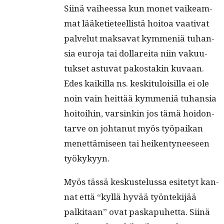
Siinä vai­heessa kun mon­et vaikeam­
mat lääketi­eteel­listä hoitoa vaa­ti­vat
palve­lut mak­sa­vat kym­meniä tuhan­
sia euro­ja tai dol­lare­i­ta niin vaku­u­
tuk­set astu­vat pakostakin kuvaan.
Edes kaikil­la ns. keski­t­u­loisil­la ei ole
noin vain heit­tää kym­meniä tuhan­sia
hoitoi­hin, varsinkin jos tämä hoidon­
tarve on johtanut myös työ­paikan
menet­tämiseen tai heiken­tyneeseen
työkykyyn.
Myös tässä keskustelus­sa esite­tyt kan­
nat että “kyl­lä hyvää työn­tek­i­jää
palk­i­taan” ovat paska­puhet­ta. Siinä