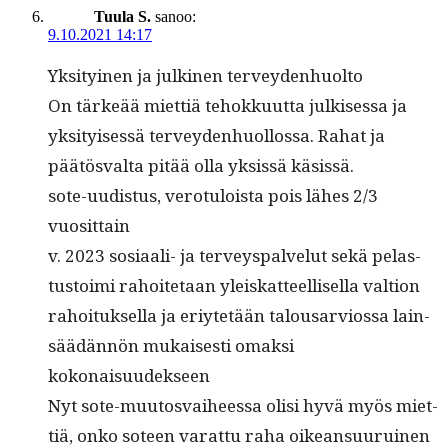
Tuula S.
sanoo:
9.10.2021 14:17
Yksi­tyi­nen ja julki­nen terveydenhuolto
On tärkeää miet­tiä tehokku­ut­ta julkises­sa ja
yksi­tyisessä ter­vey­den­huol­los­sa. Rahat ja
päätös­val­ta pitää olla yksis­sä käsissä.
sote-uud­is­tus, vero­tu­loista pois läh­es 2/3
vuosittain
v. 2023 sosi­aali- ja ter­veyspalve­lut sekä pelas­
tus­toi­mi rahoite­taan yleiskat­teel­lisel­la val­tion
rahoituk­sel­la ja eriytetään talousarvios­sa lain­
säädän­nön mukaises­ti omak­si
kokonaisuudekseen
Nyt sote-muu­tosvai­heessa olisi hyvä myös miet­
tiä, onko soteen varat­tu raha oikean­su­u­ru­inen