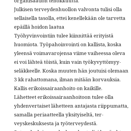
organ­isaa­tion tehokkuutta.
Julkisen ter­vey­den­huol­lon valvon­ta tulisi olla
sel­l­aisel­la tasol­la, ettei kenellekään ole tarvet­ta
epäil­lä hoidon laatua
Työhyv­in­voin­ti­in tulee kiin­nit­tää eri­ty­istä
huomio­ta. Työ­pa­hoin­voin­ti on kallista, kos­ka
yleen­sä voimavaro­jen­sa viime vai­heessa ole­va
ei voi lähteä töistä, kuin vain työkyvyt­tömyy­
seläk­keelle. Kos­ka muuten hän jou­tu­isi ole­maan
3 kk rahat­tomana, ilman mitään korvauksia.
Kallis erikois­sairaan­hoito on kaikille.
Lähet­teet erikois­sairaan­hoitoon tulee olla
yhden­ver­taiset lähet­teen anta­jas­ta riip­pumat­ta,
samal­la peri­aat­teel­la yksi­tyiseltä, ter­
veyskeskuk­ses­ta ja työterveydestä.