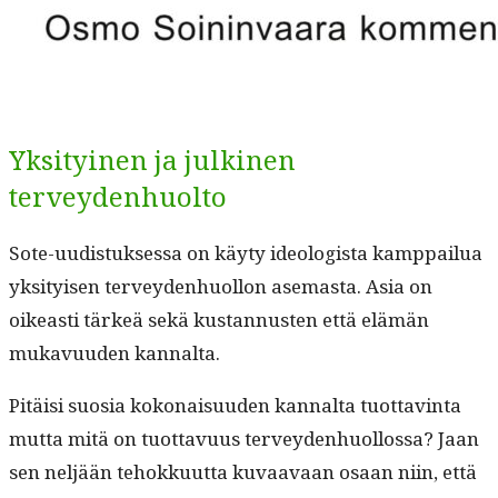
Yksityinen ja julkinen
terveydenhuolto
Sote-uud­is­tuk­ses­sa on käy­ty ide­ol­o­gista kamp­pailua
yksi­tyisen ter­vey­den­huol­lon ase­mas­ta. Asia on
oikeasti tärkeä sekä kus­tan­nusten että elämän
mukavu­u­den kannalta.
Pitäisi suosia kokon­aisu­u­den kannal­ta tuot­tavin­ta
mut­ta mitä on tuot­tavu­us ter­vey­den­huol­los­sa? Jaan
sen neljään tehokku­ut­ta kuvaavaan osaan niin, että