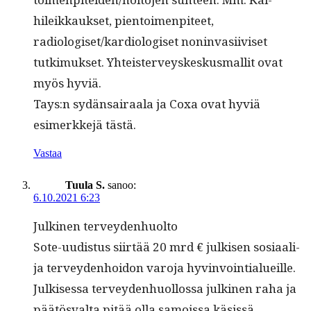
hileikkauk­set, pien­toimen­piteet,
radiologiset/kardiologiset non­in­vasi­iviset
tutkimuk­set. Yhteis­ter­veyskeskus­mall­it ovat
myös hyviä.
Tays:n sydän­sairaala ja Coxa ovat hyviä
esimerkke­jä tästä.
Vastaa
Tuula S.
sanoo:
6.10.2021 6:23
Julki­nen terveydenhuolto
Sote-uud­is­tus siirtää 20 mrd € julkisen sosi­aali-
ja ter­vey­den­hoidon varo­ja hyvinvointialueille.
Julkises­sa ter­vey­den­huol­los­sa julki­nen raha ja
päätös­val­ta pitää olla samoissa käsissä.