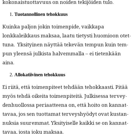
kokon­ais­tuot­tavu­us on noiden tek­i­jöi­den tulo.
Tuotan­nolli­nen tehokkuus
Kuin­ka paljon jokin toimen­pide, vaikka­pa
lonkkaleikkaus mak­saa, laatu tietysti huomioon otet­
tuna. Yksi­tyi­nen näyt­tää tekevän tem­pun kuin tem­
pun yleen­sä julk­ista halvem­mal­la – ei tietenkään
aina.
Allokati­ivi­nen tehokkuus
Ei riitä, että toimen­piteet tehdään tehokkaasti. Pitää
myös tehdä oikei­ta toimen­piteitä. Julkises­sa ter­vey­
den­huol­los­sa peri­aat­teena on, että hoito on kan­nat­
tavaa, jos sen tuot­ta­mat ter­veyshyödyt ovat kus­tan­
nuk­sia suurem­mat. Yksi­tyiselle kaik­ki se on kan­nat­
tavaa, jos­ta joku maksaa.