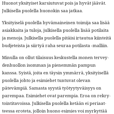
Huonot yksi­tyiset kar­si­u­tu­vat pois ja hyvät jäävät.
Julkisel­la puolel­la huonokin saa jatkaa.
Yksi­tyiselä puolel­la hyvä­maineinen toim­i­ja saa lisää
asi­akkai­ta ja tulo­ja, julkisel­la puolel­la lisää poti­lai­ta
ja meno­ja. Julkisel­la puolel­la pitäisi irtau­tua kiin­teitä
bud­jeteista ja siir­tyä raha seu­raa poti­las­ta ‑malli­in.
Min­ul­la on ollut tilaisu­us keskustel­la mon­en ter­vey­
den­huol­lon isom­man ja pienem­män pam­pun
kanssa. Syistä, joi­ta en täysin ymmär­rä, yksi­tyisel­lä
puolel­la johto ja esimiehet tun­tu­vat ole­van
pätevämpiä. Samas­ta syys­tä työ­tyy­tyväisyys on
parem­paa. Esimiehet ovat parem­pia. Eroa on rekry­
toin­ti­tavois­sa. Julkisel­la puolel­la ketään ei peri­aat­
teessa erote­ta, jol­loin huono esimies voi myrkyt­tää