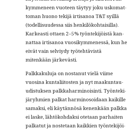
kymme­neen vuo­teen täy­tyy joku usko­mat­
toman huono tek­i­jä irti­sanoa T&T syil­lä
(todel­lisu­udessa siis henkilöko­htaisil­la).
Karkeasti ottaen 2–5% työn­tek­i­jöistä kan­
nat­taa irti­sanoa vuosikymme­nessä, kun he
eivät vain selviy­dy työte­htävistä
mitenkään järkevästi.
Palkkaku­lu­ja on nos­tanut vielä viime
vuosi­na kun­tali­itosten ja nyt maakun­tau­
ud­is­tuk­sen palkka­harmi­nois­in­ti. Työn­tek­i­
järyh­mien palkat harmi­nosoidaan kaikille
samak­si, eli käytän­nösä kenenkään palk­ka
ei laske, lähtöko­hdak­si ote­taan parhait­en
palkatut ja nos­te­taan kaikkien työn­tek­i­jöi­