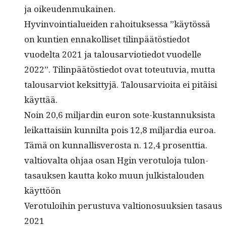
ja oikeudenmukainen.
Hyv­in­voin­tialuei­den rahoituk­ses­sa ”käytössä
on kun­tien ennakol­liset tilin­päätöstiedot
vuodelta 2021 ja talousarvi­otiedot vuodelle
2022”. Tilin­päätöstiedot ovat toteu­tu­via, mut­ta
talousarviot kek­sit­tyjä. Talousarvioi­ta ei pitäisi
käyttää.
Noin 20,6 mil­jardin euron sote-kus­tan­nuk­sista
leikat­taisi­in kun­nil­ta pois 12,8 mil­jar­dia euroa.
Tämä on kun­nal­lisveros­ta n. 12,4 prosenttia.
val­tio­val­ta ohjaa osan Hgin vero­tu­lo­ja tulon­
tasauk­sen kaut­ta koko muun julk­istalouden
käyttöön
Vero­tu­loi­hin perus­tu­va val­tiono­suuk­sien tasaus
2021