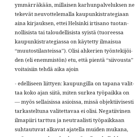
ymmär­räkään, mil­laisen karhun­palveluk­sen ne
tekevät neu­vot­tele­mal­la kaupunkistrate­giaan
aina kir­jauk­sen, ettei Helsin­ki irti­sano tuotan­
nol­li­sista tai taloudel­li­sista syistä (tuoreessa
kaupunkistrate­gias­sa on käytet­ty ilmaisua
“muu­tos­ti­lanteis­sa”). Olisi ahk­e­rien työn­tek­i­jöi­
den (eli enem­mistön) etu, että pien­tä “siivous­ta”
voitaisi­in tehdä aika ajoin
- edel­liseen liit­tyen: kaupungilla on tapana valit­
taa koko ajan siitä, miten surkea työ­paik­ka on
— myös sel­l­ai­sis­sa asiois­sa, mis­sä objek­ti­ivis­es­ti
tarkastel­tuna valitet­tavaa ei olisi. Negati­ivi­nen
ilmapi­iri tart­tuu ja neu­traal­isti työ­paikkaan
suh­tau­tu­vat alka­vat ajatel­la muiden mukana,