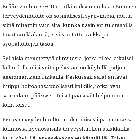
Erään van­han OECD:n tutkimuk­sen mukaan Suomen
ter­vey­den­huolto on sosi­aalis­es­ti syr­jivimpiä, mut­ta
siinä mitat­ti­in vain sitä, kuin­ka usein eri tulota­soil­la
tavataan lääkäriä; ei siis mitat­tu vaikka­pa
syöpähoito­jen tasoa.
Sel­l­aisia menetet­tyjä elin­vu­osia, jot­ka oikea-aikaisel­
la hoidol­la olisi voitu pelas­taa, on köy­hillä paljon
enem­män kuin rikkail­la. Keskus­sairaalat anta­vat
huip­puhoitoa tas­a­puolis­es­ti kaikille, jot­ka ovat
sairaalaan päässeet. Toiset pää­sevät helpom­min
kuin toiset.
Peruster­vey­den­huolto on olen­nais­es­ti parem­mas­sa
kun­nos­sa hyväo­saisil­la ter­veyshuol­lon asi­akkail­la
kuin köy­hillä ter­veyskeskusten käyt­täjil­lä. Toiset