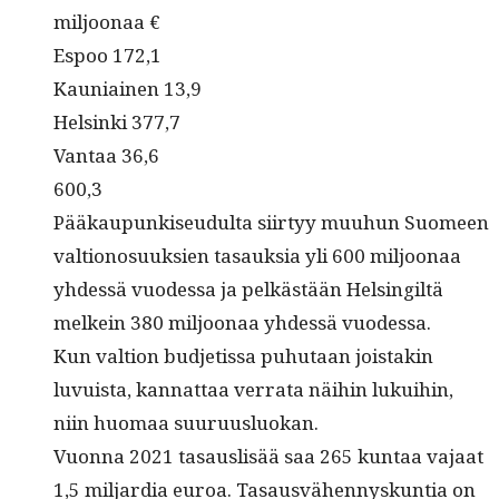
miljoonaa €
Espoo 172,1
Kau­ni­ainen 13,9
Helsin­ki 377,7
Van­taa 36,6
600,3
Pääkaupunkiseudul­ta siir­tyy muuhun Suomeen
val­tiono­suuk­sien tasauk­sia yli 600 miljoon­aa
yhdessä vuodessa ja pelkästään Helsingiltä
melkein 380 miljoon­aa yhdessä vuodessa.
Kun val­tion bud­jetis­sa puhutaan jois­takin
luvuista, kan­nat­taa ver­ra­ta näi­hin lukui­hin,
niin huo­maa suuruusluokan.
Vuon­na 2021 tasaus­lisää saa 265 kun­taa vajaat
1,5 mil­jar­dia euroa. Tasausvähen­nyskun­tia on