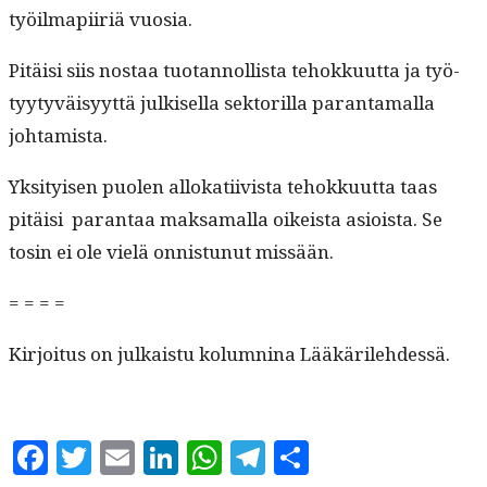
työilmapi­ir­iä vuosia.
Pitäisi siis nos­taa tuotan­nol­lista tehokku­ut­ta ja työ­
tyy­tyväisyyt­tä julkisel­la sek­to­ril­la paran­ta­mal­la
johtamista.
Yksi­tyisen puolen allokati­ivista tehokku­ut­ta taas
pitäisi paran­taa mak­samal­la oikeista asioista. Se
tosin ei ole vielä onnis­tunut missään.
= = = =
Kir­joi­tus on julka­istu kolumn­i­na Lääkärilehdessä.
Facebook
Twitter
Email
LinkedIn
WhatsApp
Telegram
Share