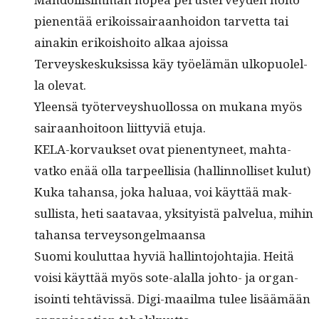
pienen­tää erikois­sairaan­hoidon tarvet­ta tai
ainakin erikoishoito alkaa ajoissa
Ter­veyskeskuk­sis­sa käy työelämän ulkop­uolel­
la olevat.
Yleen­sä työter­veyshuol­los­sa on mukana myös
sairaan­hoitoon liit­tyviä etuja.
KELA-kor­vauk­set ovat pienen­tyneet, mah­ta­
vatko enää olla tarpeel­lisia (hallinnol­liset kulut)
Kuka tahansa, joka halu­aa, voi käyt­tää mak­
sullista, heti saatavaa, yksi­ty­istä palvelua, mihin
tahansa terveysongelmaansa
Suo­mi koulut­taa hyviä hallinto­jo­hta­jia. Heitä
voisi käyt­tää myös sote-alal­la johto- ja organ­
isoin­ti tehtävis­sä. Digi-maail­ma tulee lisäämään