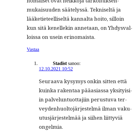
nomaiset ovat heikko­ja tarkoituk­sen­
mukaisu­u­den säätelyssä. Tekniseltä ja
lääketi­eteel­liseltä kannal­ta hoito, sil­loin
kun sitä kenellekin annetaan, on Yhdys­val­
lois­sa on usein erinomaista.
Vastaa
Stadist
sanoo:
12.10.2021 10:52
Seu­raa­va kysymys onkin sit­ten että
kuin­ka rak­en­taa pääasi­as­sa yksi­ty­isi­
in palvelun­tuot­ta­ji­in perus­tu­va ter­
vey­den­huolto­jär­jestelmä ilman vaku­
u­tusjär­jestelmää ja siihen liit­tyviä
ongelmia.