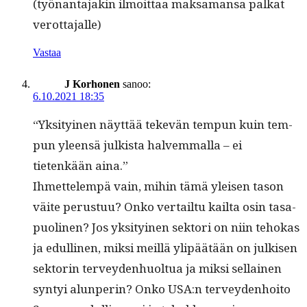
(työ­nan­ta­jakin ilmoit­taa mak­samansa palkat
verottajalle)
Vastaa
J Korhonen
sanoo:
6.10.2021 18:35
“Yksi­tyi­nen näyt­tää tekevän tem­pun kuin tem­
pun yleen­sä julk­ista halvem­mal­la – ei
tietenkään aina.”
Ihmettelem­pä vain, mihin tämä yleisen tason
väite perus­tuu? Onko ver­tail­tu kail­ta osin tas­a­
puo­li­nen? Jos yksi­tyi­nen sek­tori on niin tehokas
ja edulli­nen, mik­si meil­lä ylipäätään on julkisen
sek­torin ter­vey­den­huoltua ja mik­si sel­l­ainen
syn­tyi alun­perin? Onko USA:n ter­vey­den­hoito