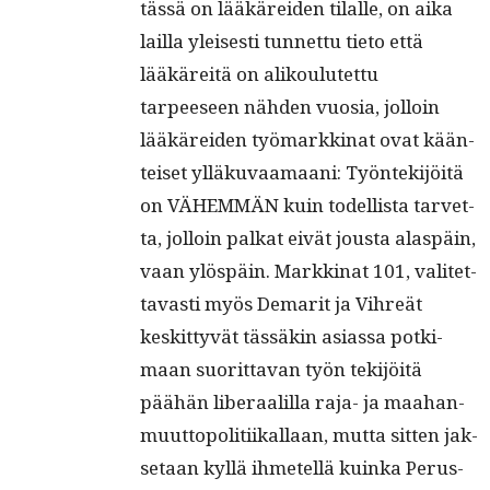
tässä on lääkärei­den tilalle, on aika
lail­la yleis­es­ti tun­net­tu tieto että
lääkäre­itä on alik­oulutet­tu
tarpeeseen näh­den vuosia, jol­loin
lääkärei­den työ­markki­nat ovat kään­
teiset ylläku­vaa­maani: Työn­tek­i­jöitä
on VÄHEMMÄN kuin todel­lista tarvet­
ta, jol­loin palkat eivät jous­ta alaspäin,
vaan ylöspäin. Markki­nat 101, valitet­
tavasti myös Demar­it ja Vihreät
keskit­tyvät tässäkin asi­as­sa potki­
maan suorit­ta­van työn tek­i­jöitä
päähän lib­er­aalil­la raja- ja maa­han­
muut­topoli­ti­ikallaan, mut­ta sit­ten jak­
se­taan kyl­lä ihme­tel­lä kuin­ka Perus­