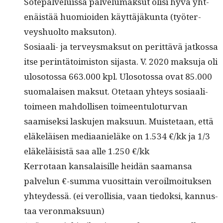
Sotepalveluis­sa palvelumak­sut olisi hyvä yht­
enäistää huomioiden käyt­täjäkun­ta (työter­
veyshuolto maksuton).
Sosi­aali- ja ter­veysmak­sut on perit­tävä jatkos­sa
itse per­in­tä­toimis­ton sijas­ta. V. 2020 mak­su­ja oli
uloso­to­ssa 663.000 kpl. Uloso­to­ssa ovat 85.000
suo­ma­laisen mak­sut. Ote­taan yhteys sosi­aal­i­
toimeen mah­dol­lisen toimeen­tu­lo­tur­van
saamisek­si lasku­jen mak­su­un. Muis­te­taan, että
eläkeläisen medi­aanieläke on 1.534 €/kk ja 1/3
eläkeläi­sistä saa alle 1.250 €/kk
Ker­ro­taan kansalaisille hei­dän saa­mansa
palvelun €-sum­ma vuosit­tain veroil­moituk­sen
yhtey­dessä. (ei verol­lisia, vaan tiedok­si, kan­nus­
taa veronmaksuun)