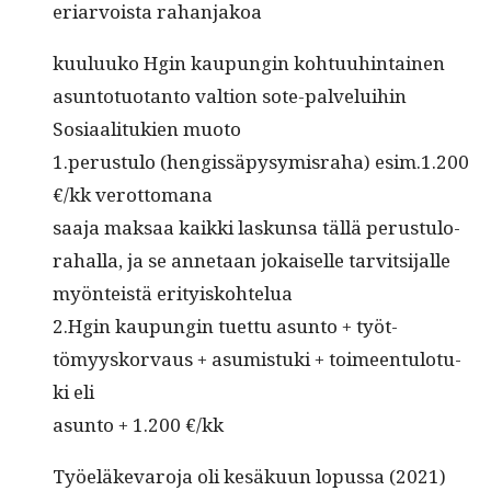
eri­ar­voista rahanjakoa
kuu­luuko Hgin kaupun­gin kohtu­uhin­tainen
asun­to­tuotan­to val­tion sote-palveluihin
Sosi­aal­i­tukien muoto
1.perustulo (hengis­säpysymis­ra­ha) esim.1.200
€/kk verottomana
saa­ja mak­saa kaik­ki laskun­sa täl­lä perus­tu­lo­
rahal­la, ja se annetaan jokaiselle tarvitsijalle
myön­teistä erityiskohtelua
2.Hgin kaupun­gin tuet­tu asun­to + työt­
tömyysko­r­vaus + asum­is­tu­ki + toimeen­tu­lo­tu­
ki eli
asun­to + 1.200 €/kk
Työeläke­varo­ja oli kesäku­un lopus­sa (2021)