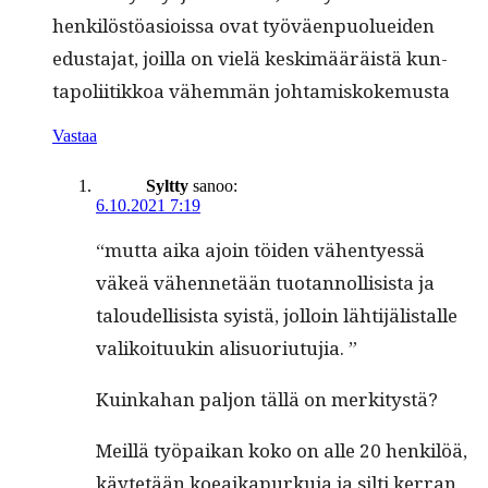
henkilöstöa­siois­sa ovat työväen­puoluei­den
edus­ta­jat, joil­la on vielä keskimääräistä kun­
tapoli­itikkoa vähem­män johtamiskokemusta
Vastaa
Syltty
sanoo:
6.10.2021 7:19
“mut­ta aika ajoin töi­den vähen­tyessä
väkeä vähen­netään tuotan­nol­li­sista ja
taloudel­li­sista syistä, jol­loin lähti­jälistalle
valikoituukin alisuoriutujia. ”
Kuinka­han paljon täl­lä on merkitystä?
Meil­lä työ­paikan koko on alle 20 henkilöä,
käytetään koeaika­purku­ja ja silti ker­ran