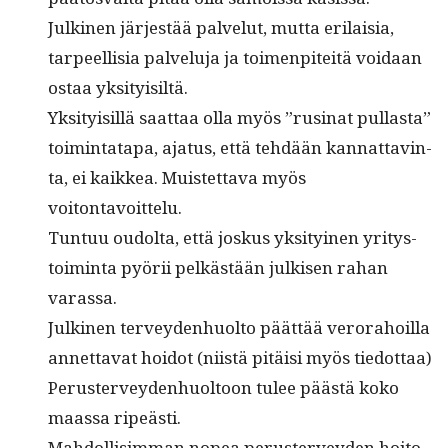
Julki­nen jär­jestää palve­lut, mut­ta eri­laisia,
tarpeel­lisia palvelu­ja ja toimen­piteitä voidaan
ostaa yksityisiltä.
Yksi­ty­isil­lä saat­taa olla myös ”rusi­nat pul­las­ta”
toim­intat­a­pa, aja­tus, että tehdään kan­nat­tavin­
ta, ei kaikkea. Muis­tet­ta­va myös
voitontavoittelu.
Tun­tuu oudol­ta, että joskus yksi­tyi­nen yri­tys­
toim­inta pyörii pelkästään julkisen rahan
varassa.
Julki­nen ter­vey­den­huolto päät­tää verora­hoil­la
annet­ta­vat hoidot (niistä pitäisi myös tiedottaa)
Peruster­vey­den­huoltoon tulee päästä koko
maas­sa ripeästi.
Mah­dol­lisim­man nopea peruster­vey­den hoito