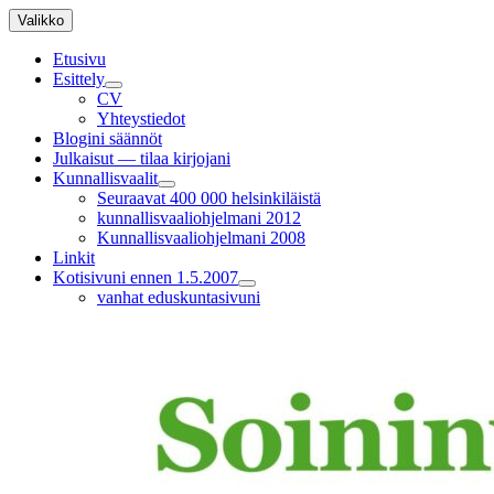
Siirry
Valikko
sisältöön
Etusivu
Esittely
näytä
CV
alavalikko
Yhteystiedot
Blogini säännöt
Julkaisut — tilaa kirjojani
Kunnallisvaalit
näytä
Seuraavat 400 000 helsinkiläistä
alavalikko
kunnallisvaaliohjelmani 2012
Kunnallisvaaliohjelmani 2008
Linkit
Kotisivuni ennen 1.5.2007
näytä
vanhat eduskuntasivuni
alavalikko