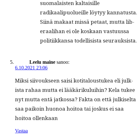
suo­ma­lais­ten kaltaisille
radikaalipuolueille löy­tyy kan­na­tus­ta.
Siinä makaat mis­sä petaat, mut­ta lib­
er­aal­i­han ei ole koskaan vas­tu­us­sa
poli­ti­ikkansa todel­li­sista seurauksista.
Leelu maine
sanoo:
6.10.2021 23:06
Mik­si siivouk­seen saisi koti­talous­tukea eli julk­
ista rahaa mut­ta ei lääkäriku­lui­hin? Kela tukee
nyt mut­ta entä jatkos­sa? Fak­ta on että julkiselta
saa paikoin huonoa hoitoa tai joskus ei saa
hoitoa ollenkaan
Vastaa