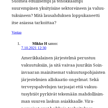
Suomea edullisem­pi ja tehokkaampi
suurempinen yksi­ty­i­sine sek­tor­ei­neen ja val­u­u­
tuksi­neen? Mitä lausah­duk­sen lop­puka­neet­ti
itse asi­as­sa tarkoittaa?
Vastaa
Mikko H
sanoo:
7.10.2021 12:30
Amerikkalainen jär­jestelmä perus­tuu
vaku­u­tuk­si­in, ja sitä vaivaa juurikin Soin­
in­vaaran mainit­se­mat vaku­u­tus­po­h­jais­ten
jär­jestelmien allokaa­tio-ongel­mat. Sekä
ter­veyspalvelu­jen tar­joa­jat että vaku­u­
tusy­htiöt pyrkivät tekemään mah­dol­lisim­
man suuren laskun asi­akkaalle. Vira­