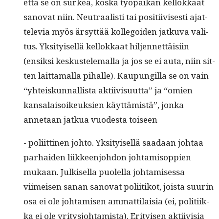
että se on surkea, kos­ka työ­paikan kel­lokkaat
sanovat niin. Neu­traal­isti tai posi­ti­ivis­es­ti ajat­
tele­via myös ärsyt­tää kol­le­goiden jatku­va val­i­
tus. Yksi­tyisel­lä kel­lokkaat hiljen­net­täisi­in
(ensik­si keskustele­mal­la ja jos se ei auta, niin sit­
ten lait­ta­mal­la pihalle). Kaupungilla se on vain
“yhteiskun­nal­lista akti­ivi­su­ut­ta” ja “omien
kansalaisoikeuk­sien käyt­tämistä”, jon­ka
annetaan jatkua vuodes­ta toiseen
- poli­it­ti­nen johto. Yksi­tyisel­lä saadaan johtaa
parhaiden liik­keen­jo­hdon johtamisop­pi­en
mukaan. Julkisel­la puolel­la johtamises­sa
viimeisen sanan sanovat poli­itikot, joista suurin
osa ei ole johtamisen ammat­ti­laisia (ei, poli­ti­ik­
ka ei ole yri­tysjo­htamista). Eri­tyisen akti­ivisia