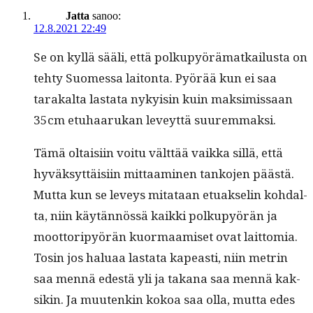
Jatta
sanoo:
12.8.2021 22:49
Se on kyl­lä sääli, että polkupyörä­matkailus­ta on
tehty Suomes­sa laiton­ta. Pyörää kun ei saa
tarakalta las­ta­ta nyky­isin kuin mak­simis­saan
35cm etuhaarukan lev­eyt­tä suuremmaksi.
Tämä oltaisi­in voitu vält­tää vaik­ka sil­lä, että
hyväksyt­täisi­in mit­taami­nen tanko­jen päästä.
Mut­ta kun se lev­eys mitataan etu­ak­selin kohdal­
ta, niin käytän­nössä kaik­ki polkupyörän ja
moot­toripyörän kuor­maamiset ovat lait­to­mia.
Tosin jos halu­aa las­ta­ta kapeasti, niin metrin
saa men­nä edestä yli ja takana saa men­nä kak­
sikin. Ja muutenkin kokoa saa olla, mut­ta edes