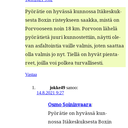
Pyörätie on hyvässä kun­nos­sa Itäkeskuk­
ses­ta Box­in risteyk­seen saak­ka, mis­tä on
Por­vooseen noin 18 km. Por­voon lähelä
pyöräti­etä juuri kun­nos­tet­ti­in, näyt­ti ole­
van asfal­toin­tia vaille valmis, joten saat­taa
olla valmis jo nyt. Tiel­lä on hyvät pienta­
reet, joil­la voi polkea turvallisesti.
Vastaa
jokke49
sanoo:
14.8.2021 9:27
Osmo Soi­nin­vaa­ra
:
Pyö­rä­tie on hyväs­sä kun­
nos­sa Itä­kes­kuk­ses­ta Box­in