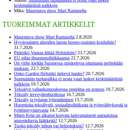
Stadist
:
Sunnuntain tuplapalkka ei nosta vaan laskee
keskimääräisiä palkkoja
Mika
:
Masentava show Mari Rantaselta
TUOREIMMAT ARTIKKELIT
Masentava show Mari Rantaselta
2.8.2026
Hyväosaisten alueiden lapsia huono-osaisten kouluihin?
31.7.2026
Pitäisikö Vantaa liittää Helsinkiin?
23.7.2026
EU pilaa ilmastopolitiikkaansa
22.7.2026
On virhe kieltää Suomessa opiskelevia ottamasta perhettään
mukaan.
22.7.2026
Onko Garden Helsinki järkevä hanke?
20.7.2026
Sunnuntain tuplapalkka ei nosta vaan laskee keskimääräisiä
palkkoja
19.7.2026
Tekoälyn vallankumouksessa ongelma on nopeus
19.7.2026
Tekoäly terveydenhuollossa
16.7.2026
Tekoäly ja työajan lyhentäminen
15.7.2026
Huomioita tekoälystä, sosiaalipolitiikasta ja työnvälityksestä ja
työttömyysturvasta
14.7.2026
Miten Kela on alkanut korvata lainvastaisesti sairaaloissa
annosteltavia lääkkeitä?
12.7.2026
Tuoko tekoäly tuhon vai helpotuksen?
12.7.2026