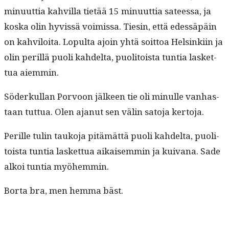
min­u­ut­tia kahvil­la tietää 15 min­u­ut­tia sateessa, ja
kos­ka olin hyvis­sä voimis­sa. Tiesin, että edessäpäin
on kahviloi­ta. Lop­ul­ta ajoin yhtä soit­toa Helsinki­in ja
olin per­il­lä puoli kahdelta, puoli­toista tun­tia las­ket­
tua aiemmin.
Söderkul­lan Por­voon jäl­keen tie oli min­ulle van­has­
taan tut­tua. Olen ajanut sen välin sato­ja kertoja.
Per­ille tulin tauko­ja pitämät­tä puoli kahdelta, puoli­
toista tun­tia las­ket­tua aikaisem­min ja kuiv­ana. Sade
alkoi tun­tia myöhemmin.
Bor­ta bra, men hem­ma bäst.