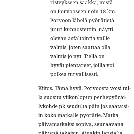
ris­teyk­seen saak­ka, mis­tä
on Por­voo­seen noin 18 km.
Por­voon lähe­lä pyö­rä­tie­tä
juu­ri kun­nos­tet­tiin, näyt­ti
ole­van asfal­toin­tia vail­le
val­mis, joten saat­taa olla
val­mis jo nyt. Tiel­lä on
hyvät pien­ta­reet, joil­la voi
pol­kea turvallisesti.
Kiitos. Tämä hyvä. Por­voos­ta voisi tul­
la suosi­tu viikon­lop­un per­hep­yöräi­
lyko­hde pk seudul­ta päin jos saataisi­
in koko matkalle pyörätie. Mat­ka
päivä­matkak­si sopi­va, seu­raa­vana
päivänä takaisin. Ainakin lapsia(ja