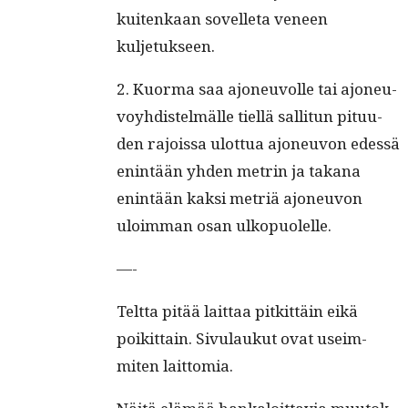
kuitenkaan sovel­leta veneen
kuljetukseen.
2. Kuor­ma saa ajoneu­volle tai ajoneu­
voy­hdis­telmälle tiel­lä sal­li­tun pitu­u­
den rajois­sa ulot­tua ajoneu­von edessä
enin­tään yhden metrin ja takana
enin­tään kak­si metriä ajoneu­von
uloim­man osan ulkopuolelle.
—-
Telt­ta pitää lait­taa pitkit­täin eikä
poikit­tain. Sivu­laukut ovat useim­
miten laittomia.