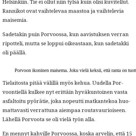
Helsinki­in. Tie ei ollut niin tyl­sä kuin olisi kuvitel­lut.
Ran­nikot ovat vai­htel­e­vaa maas­toa ja vai­htele­via
maisemia.
Sade­takin puin Por­voos­sa, kun aav­is­tuk­sen ver­ran
ripot­teli, mut­ta se lop­pui oikeas­t­aan, kun sade­tak­ki
oli päällä.
Por­voon ikoni­nen maise­ma. Joku vielä kek­sii, että ranta on tuot
Tielaitos­ta pitää välil­lä myös kehua. Uudel­la Por­
voon­tiel­lä kul­kee nyt erit­täin hyväkun­toinen vas­ta
asfal­toitu pyörätie, joka nopeut­ti matkan­tekoa huo­
mat­tavasti ver­rat­tuna aiem­paa routavau­ri­oiseen.
Lähel­lä Por­voo­ta se oli vielä työn alla.
En men­nyt kahville Por­voos­sa, kos­ka arvelin, että 15