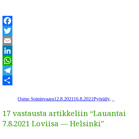
Facebook
Twitter
Email
LinkedIn
WhatsApp
Telegram
Kirjoittaja
Julkaistu
Kategoriat
Share
Osmo Soininvaara
12.8.2021
16.8.2021
Pyöräily
,
_
17 vastausta artikkeliin “Lauantai
7.8.2021 Loviisa — Helsinki”