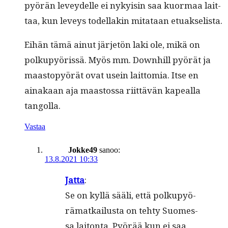
pyörän lev­ey­delle ei nyky­isin saa kuor­maa lait­
taa, kun lev­eys todel­lakin mitataan etuakselista.
Eihän tämä ain­ut jär­jetön laki ole, mikä on
polkupyöris­sä. Myös mm. Down­hill pyörät ja
maastopy­örät ovat usein lait­to­mia. Itse en
ainakaan aja maas­tossa riit­tävän kapeal­la
tangolla.
Vastaa
Jokke49
sanoo:
13.8.2021 10:33
Jat­ta
:
Se on kyl­lä sää­li, että pol­ku­pyö­
rä­mat­kai­lus­ta on teh­ty Suo­mes­
sa lai­ton­ta. Pyö­rää kun ei saa