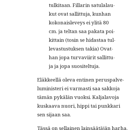
tul­ki­taan. Fil­la­rin satu­la­lau­
kut ovat sal­lit­tu­ja, kun­han
koko­nais­le­veys ei yli­tä 80
cm. ja tel­tan saa paka­ta poi­
kit­tain (tosin se hidas­taa tul­
le­vas­tus­tuk­sen takia) Ovat­
han jopa tur­va­vii­rit sal­lit­tu­
ja ja jopa suositeltuja.
Eläk­keel­lä ole­va enti­nen perus­palve­
lu­min­is­teri ei var­masti saa sakko­ja
tämän pykälän vuok­si. Kal­jalavo­ja
kuskaa­va nuori, hip­pi tai punkkari
sen sijaan saa.
Tässä on sel­l­ainen lain­säätäjän harha.