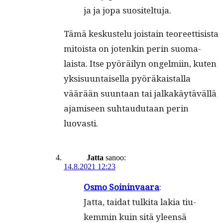
ja ja jopa suositeltuja.
Tämä keskustelu jois­tain teo­reet­ti­sista
mitoista on jotenkin perin suo­ma­
laista. Itse pyöräi­lyn ongelmi­in, kuten
yksisu­un­taisel­la pyöräkaistal­la
väärään suun­taan tai jalka­käytäväl­lä
ajamiseen suh­taudu­taan perin
luovasti.
Jatta
sanoo:
14.8.2021 12:23
Osmo Soi­nin­vaa­ra
:
Jat­ta, tai­dat tul­ki­ta lakia tiu­
kem­min kuin sitä yleen­sä