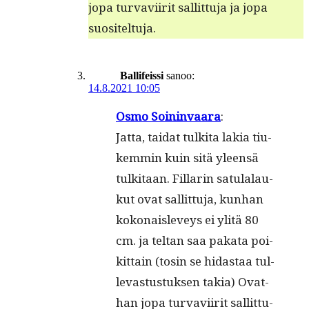
jopa tur­vavi­ir­it sal­lit­tu­ja ja jopa
suositeltuja.
Ballifeissi
sanoo:
14.8.2021 10:05
Osmo Soi­nin­vaa­ra
:
Jat­ta, tai­dat tul­ki­ta lakia tiu­
kem­min kuin sitä yleen­sä
tul­ki­taan. Fil­la­rin satu­la­lau­
kut ovat sal­lit­tu­ja, kun­han
koko­nais­le­veys ei yli­tä 80
cm. ja tel­tan saa paka­ta poi­
kit­tain (tosin se hidas­taa tul­
le­vas­tus­tuk­sen takia) Ovat­
han jopa tur­va­vii­rit sal­lit­tu­