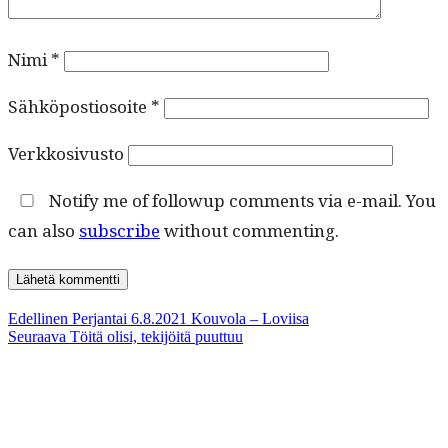
Nimi
*
Sähköpostiosoite
*
Verkkosivusto
Notify me of followup comments via e-mail. You
can also
subscribe
without commenting.
Artikkelien
Edellinen
Edellinen
Perjantai 6.8.2021 Kouvola – Loviisa
Seuraava
artikkeli:
Seuraava
Töitä olisi, tekijöitä puuttuu
selaus
artikkeli: