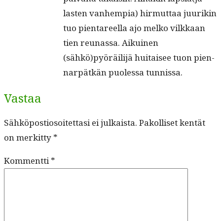
las­ten van­hempia) hir­mut­taa juurikin
tuo pienta­reel­la ajo melko vilkkaan
tien reunas­sa. Aikuinen
(sähkö)pyöräilijä huitaisee tuon pien­
narpätkän puo­lessa tunnissa.
Vastaa
Sähköpostiosoitettasi ei julkaista.
Pakolliset kentät
on merkitty
*
Kommentti
*