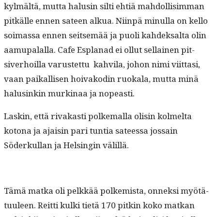
kylmältä, mut­ta halusin silti ehtiä mah­dol­lisim­man
pitkälle ennen sateen alkua. Niin­pä min­ul­la on kel­lo
soimas­sa ennen seit­semää ja puoli kahdek­salta olin
aamu­palal­la. Cafe Esplanad ei ollut sel­l­ainen pit­
siver­hoil­la varustet­tu kahvi­la, johon nimi viit­tasi,
vaan paikallisen hoivakodin ruokala, mut­ta minä
halusinkin murk­i­naa ja nopeasti.
Laskin, että rivakasti polke­mal­la olisin kolmelta
kotona ja ajaisin pari tun­tia sateessa jos­sain
Söderkul­lan ja Helsin­gin välillä.
Tämä mat­ka oli pelkkää polkemista, onnek­si myötä­
tu­uleen. Reit­ti kul­ki tietä 170 pitkin koko matkan