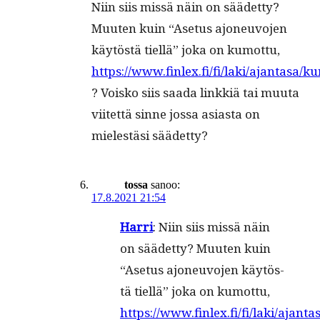
Niin siis mis­sä näin on säädet­ty?
Muuten kuin “Ase­tus ajoneu­vo­jen
käytöstä tiel­lä” joka on kumot­tu,
https://www.finlex.fi/fi/laki/ajantasa
? Voisko siis saa­da linkkiä tai muu­ta
viitet­tä sinne jos­sa asi­as­ta on
mielestäsi säädetty?
tossa
sanoo:
17.8.2021 21:54
Har­ri
: Niin siis mis­sä näin
on sää­det­ty? Muu­ten kuin
“Ase­tus ajo­neu­vo­jen käy­tös­
tä tiel­lä” joka on kumot­tu,
https://www.finlex.fi/fi/laki/aja