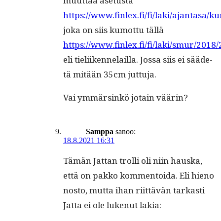
muut­taa ase­tus­ta
https://www.finlex.fi/fi/laki/ajantasa
joka on siis kumot­tu täl­lä
https://www.finlex.fi/fi/laki/smur/201
eli tieli­iken­nelail­la. Jos­sa siis ei sääde­
tä mitään 35cm juttuja.
Vai ymmärsinkö jotain väärin?
Samppa
sanoo:
18.8.2021 16:31
Tämän Jat­tan trol­li oli niin haus­ka,
että on pakko kom­men­toi­da. Eli hieno
nos­to, mut­ta ihan riit­tävän tarkasti
Jat­ta ei ole lukenut lakia: