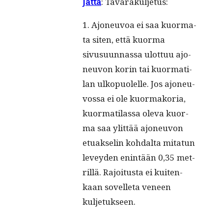
Jat­ta
: Tava­ra­kul­je­tus:
1. Ajo­neu­voa ei saa kuor­ma­
ta siten, että kuor­ma
sivusuun­nas­sa ulot­tuu ajo­
neu­von korin tai kuor­ma­ti­
lan ulko­puo­lel­le. Jos ajo­neu­
vos­sa ei ole kuor­ma­ko­ria,
kuor­ma­ti­las­sa ole­va kuor­
ma saa ylit­tää ajo­neu­von
etuak­se­lin koh­dal­ta mita­tun
levey­den enin­tään 0,35 met­
ril­lä. Rajoi­tus­ta ei kui­ten­
kaan sovel­le­ta veneen
kuljetukseen.