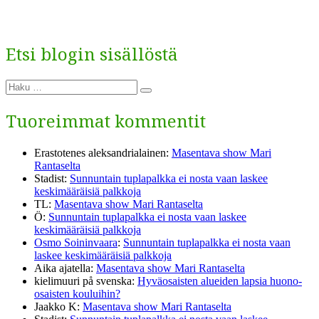
Etsi blogin sisällöstä
Etsi:
Haku
Tuoreimmat kommentit
Erastotenes aleksandrialainen
:
Masentava show Mari
Rantaselta
Stadist
:
Sunnuntain tuplapalkka ei nosta vaan laskee
keskimääräisiä palkkoja
TL
:
Masentava show Mari Rantaselta
Ö
:
Sunnuntain tuplapalkka ei nosta vaan laskee
keskimääräisiä palkkoja
Osmo Soininvaara
:
Sunnuntain tuplapalkka ei nosta vaan
laskee keskimääräisiä palkkoja
Aika ajatella
:
Masentava show Mari Rantaselta
kielimuuri på svenska
:
Hyväosaisten alueiden lapsia huono-
osaisten kouluihin?
Jaakko K
:
Masentava show Mari Rantaselta