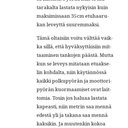
tara­kal­ta las­ta­ta nykyi­sin kuin
mak­si­mis­saan 35cm etu­haa­ru­
kan leveyt­tä suuremmaksi.
Tämä oltai­siin voi­tu vält­tää vaik­
ka sil­lä, että hyväk­syt­täi­siin mit­
taa­mi­nen tan­ko­jen pääs­tä. Mut­ta
kun se lev­eys mita­taan etuak­se­
lin koh­dal­ta, niin käy­tän­nös­sä
kaik­ki pol­ku­pyö­rän ja moot­to­ri­
pyö­rän kuor­maa­mi­set ovat lait­
to­mia. Tosin jos halu­aa las­ta­ta
kapeas­ti, niin met­rin saa men­nä
edes­tä yli ja taka­na saa men­nä
kak­si­kin. Ja muu­ten­kin kokoa