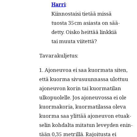
Har­ri
:
Kiin­nos­tai­si tie­tää mis­sä
tuos­ta 35cm asias­ta on sää­
det­ty. Ois­ko heit­tää link­kiä
tai muu­ta viitettä?
Tavarakul­je­tus:
1. Ajoneu­voa ei saa kuor­ma­ta siten,
että kuor­ma sivusu­un­nas­sa ulot­tuu
ajoneu­von korin tai kuor­mati­lan
ulkop­uolelle. Jos ajoneu­vos­sa ei ole
kuor­mako­ria, kuor­mati­las­sa ole­va
kuor­ma saa ylit­tää ajoneu­von etu­ak­
selin kohdal­ta mitatun lev­ey­den enin­
tään 0,35 metril­lä. Rajoi­tus­ta ei