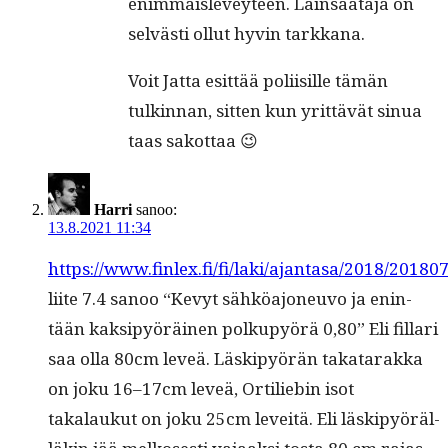
enim­mäislevey­teen. Lain­säätäjä on
selvästi ollut hyvin tarkkana.
Voit Jat­ta esit­tää poli­isille tämän
tulkin­nan, sit­ten kun yrit­tävät sin­ua
taas sakottaa 😉
Harri
sanoo:
13.8.2021 11:34
https://www.finlex.fi/fi/laki/ajantasa/2018/20180
liite 7.4 sanoo “Kevyt sähköa­joneu­vo ja enin­
tään kak­sipyöräi­nen polkupyörä 0,80” Eli fil­lari
saa olla 80cm lev­eä. Läskipyörän takatarak­ka
on joku 16–17cm lev­eä, Ortil­iebin isot
takalaukut on joku 25cm lev­eitä. Eli läskipyöräl­