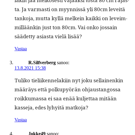
läkin jää melkos­es­ti vajaak­si tos­ta 80 cm rajas­
ta. Ja var­masti on myyn­nis­sä yli 80cm lev­eitä
tanko­ja, mut­ta kyl­lä melkein kaik­ki on lev­eim­
mil­läänkin just ton 80cm. Vai onko jos­sain
säädet­ty asi­as­ta vielä lisää?
Vastaa
R.Silfverberg
sanoo:
13.8.2021 15:38
Tuliko tieli­iken­nelaki­in nyt joku sel­l­ainenkin
määräys että polkupyörän ohjaus­tan­gos­sa
roikku­mas­sa ei saa enää kul­jet­taa mitään
kasse­ja, edes lyhy­itä matkoja?
Vastaa
Jokke49
sanoo: