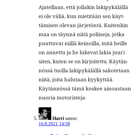
Ajatel­laan, että jol­lakin lakipykäläl­lä
ei ole väliä, kun mietitään sen käyt­
tämisen ole­van jär­jetön­tä. Kuitenkin
maa on täyn­nä niitä poli­ise­ja, jot­ka
puut­tuvat niil­lä keinoil­la, mitä heille
on annet­tu ja he luke­vat lakia juuri
siten, kuten se on kir­joitet­tu. Käytän­
nössä tuol­la lakipykäläl­lä sakote­taan
niitä, joi­ta halu­taan kyykyt­tää.
Käytän­nössä tämä kos­kee ain­oas­taan
nuo­ria motoristeja.
Harri
sanoo:
16.8.2021 14:58