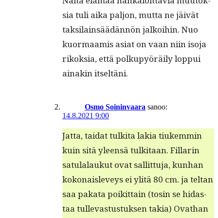
Näitä elämää han­kaloit­tavia muu­tok­
sia tuli aika paljon, mut­ta ne jäivät
tak­si­lain­säädän­nön jalkoi­hin. Nuo
kuor­maamis asi­at on vaan niin iso­ja
rikok­sia, että polkupyöräi­ly lop­pui
ainakin itseltäni.
Osmo Soininvaara
sanoo:
14.8.2021 9:00
Jat­ta, tai­dat tulki­ta lakia tiukem­min
kuin sitä yleen­sä tulk­i­taan. Fil­lar­in
sat­u­lalaukut ovat sal­lit­tu­ja, kun­han
kokon­aisleveys ei ylitä 80 cm. ja teltan
saa paka­ta poikit­tain (tosin se hidas­
taa tull­ev­as­tus­tuk­sen takia) Ovathan