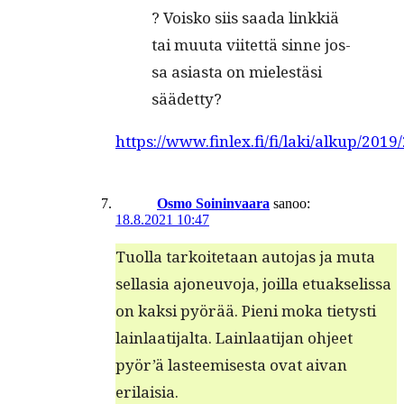
? Vois­ko siis saa­da link­kiä
tai muu­ta vii­tet­tä sin­ne jos­
sa asias­ta on mie­les­tä­si
säädetty?
https://www.finlex.fi/fi/laki/alkup/201
Osmo Soininvaara
sanoo:
18.8.2021 10:47
Tuol­la tarkoite­taan auto­jas ja muta
sel­l­a­sia ajoneu­vo­ja, joil­la etu­ak­selis­sa
on kak­si pyörää. Pieni moka tietysti
lain­laati­jal­ta. Lain­laati­jan ohjeet
pyör’ä las­teemis­es­ta ovat aivan
erilaisia.