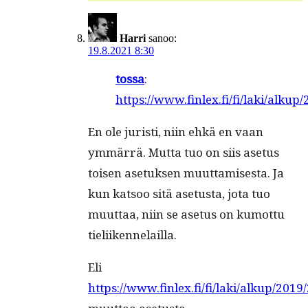
Harri
sanoo:
19.8.2021 8:30
tos­sa
:
https://www.finlex.fi/fi/laki/alku
En ole juristi, niin ehkä en vaan
ymmär­rä. Mut­ta tuo on siis ase­tus
toisen ase­tuk­sen muut­tamis­es­ta. Ja
kun kat­soo sitä ase­tus­ta, jota tuo
muut­taa, niin se ase­tus on kumot­tu
tieliikennelailla.
Eli
https://www.finlex.fi/fi/laki/alkup/201