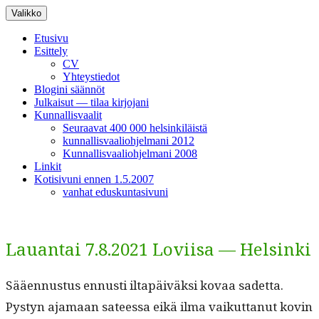
Siirry
Valikko
sisältöön
Etusivu
Esittely
CV
Yhteystiedot
Blogini säännöt
Julkaisut — tilaa kirjojani
Kunnallisvaalit
Seuraavat 400 000 helsinkiläistä
kunnallisvaaliohjelmani 2012
Kunnallisvaaliohjelmani 2008
Linkit
Kotisivuni ennen 1.5.2007
vanhat eduskuntasivuni
Lauantai 7.8.2021 Loviisa — Helsinki
Sääen­nus­tus ennusti iltapäiväk­si kovaa sadet­ta.
Pystyn aja­maan sateessa eikä ilma vaikut­tanut kovin