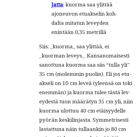
Jat­ta
: kuor­ma saa ylit­tää
ajo­neu­von etuak­se­lin koh­
dal­ta mita­tun levey­den
enin­tään 0,35 metrillä
Siis: _kuorma_ saa ylit­tää, ei
_kuorman leveys_. Kansanomais­es­ti
san­ot­tuna kuor­ma saa siis “tul­la yli”
35 cm (molem­min puolin). Eli jos etu­
ak­seli on 10 cm lev­eä (yleen­sä on toki
enem­män) ja kuor­ma tulee tästä lev­
ey­destä tuon määrä­tyn 35 cm yli, niin
kuor­ma ulot­tuu 40 cm etäisyy­delle
pyörän keskil­in­jas­ta. Sym­metris­es­ti
las­tat­tuna näin tul­laankin jo 80 cm