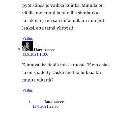
pyörään­sä jo vaik­ka kuin­ka. Min­ul­la on
välil­lä molem­mil­la puo­lil­la sivu­laukut
tarakalla ja en saa niitä mil­lään niin pul­
leak­si, että tämä ylittyisi!
Vastaa
Harri
sanoo:
13.8.2021 11:06
Kiin­nos­taisi tietää mis­sä tuos­ta 35cm asi­as­
ta on säädet­ty. Oisko heit­tää linkkiä tai
muu­ta viitettä?
Vastaa
Jatta
sanoo:
13.8.2021 22:30