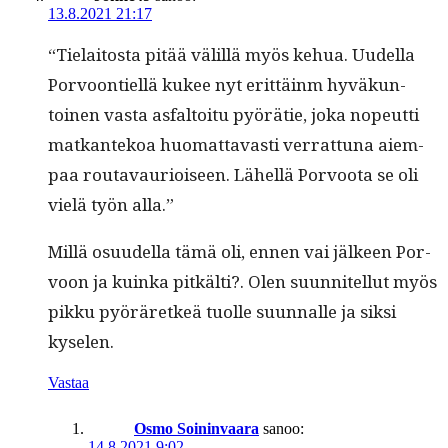
13.8.2021 21:17
“Tielaitos­ta pitää välil­lä myös kehua. Uudel­la
Por­voon­tiel­lä kukee nyt erit­täinm hyväkun­
toinen vas­ta asfal­toitu pyörätie, joka nopeut­ti
matkan­tekoa huo­mat­tavasti ver­rat­tuna aiem­
paa routavau­ri­oiseen. Lähel­lä Por­voo­ta se oli
vielä työn alla.”
Mil­lä osu­udel­la tämä oli, ennen vai jäl­keen Por­
voon ja kuin­ka pitkälti?. Olen suun­nitel­lut myös
pikku pyöräretkeä tuolle suun­nalle ja sik­si
kyselen.
Vastaa
Osmo Soininvaara
sanoo:
14.8.2021 9:02