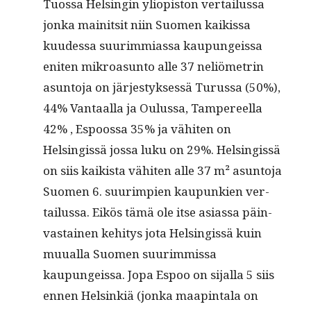
Tuos­sa Helsin­gin yliopis­ton ver­tailus­sa
jon­ka mainit­sit niin Suomen kaikissa
kuudessa suurim­mi­as­sa kaupungeis­sa
eniten mikroa­sun­to alle 37 neliömetrin
asun­to­ja on järjestyk­sessä Turus­sa (50%),
44% Van­taal­la ja Oulus­sa, Tam­pereel­la
42% , Espoos­sa 35% ja vähiten on
Helsingis­sä jos­sa luku on 29%. Helsingis­sä
on siis kaik­ista vähiten alle 37 m² asun­to­ja
Suomen 6. suurimpi­en kaupunkien ver­
tailus­sa. Eikös tämä ole itse asi­as­sa päin­
vas­tainen kehi­tys jota Helsingis­sä kuin
muual­la Suomen suurim­mis­sa
kaupungeis­sa. Jopa Espoo on sijal­la 5 siis
ennen Helsinkiä (jon­ka maap­in­ta­la on