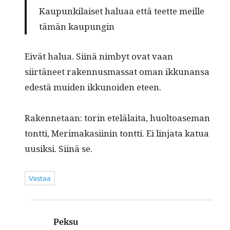
Kau­pun­ki­lai­set halu­aa että teet­te meil­le
tämän kaupungin
Eivät halua. Siinä nim­byt ovat vaan
siirtäneet raken­nus­mas­sat oman ikku­nansa
edestä muiden ikkunoiden eteen.
Raken­netaan: torin etelälai­ta, huoltoase­man
tont­ti, Mer­i­makasi­inin tont­ti. Ei lin­ja­ta kat­ua
uusik­si. Siinä se.
Vastaa
Peksu
sanoo: