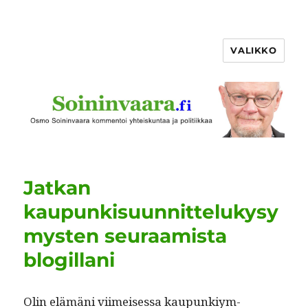
VALIKKO
Jatkan
kaupunkisuunnittelukysy
mysten seuraamista
blogillani
Olin elämäni viimeises­sa kaupunkiym­