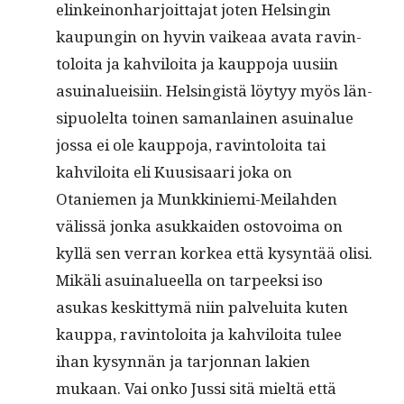
elinkeinon­har­joit­ta­jat joten Helsin­gin
kaupun­gin on hyvin vaikeaa ava­ta rav­in­
toloi­ta ja kahviloi­ta ja kaup­po­ja uusi­in
asuinalueisi­in. Helsingistä löy­tyy myös län­
sipuolelta toinen saman­lainen asuinalue
jos­sa ei ole kaup­po­ja, rav­in­toloi­ta tai
kahviloi­ta eli Kuu­sisaari joka on
Otaniemen ja Munkkinie­mi-Meilah­den
välis­sä jon­ka asukkaiden ostovoima on
kyl­lä sen ver­ran korkea että kysyn­tää olisi.
Mikäli asuinalueel­la on tarpeek­si iso
asukas keskit­tymä niin palvelui­ta kuten
kaup­pa, rav­in­toloi­ta ja kahviloi­ta tulee
ihan kysyn­nän ja tar­jon­nan lakien
mukaan. Vai onko Jus­si sitä mieltä että