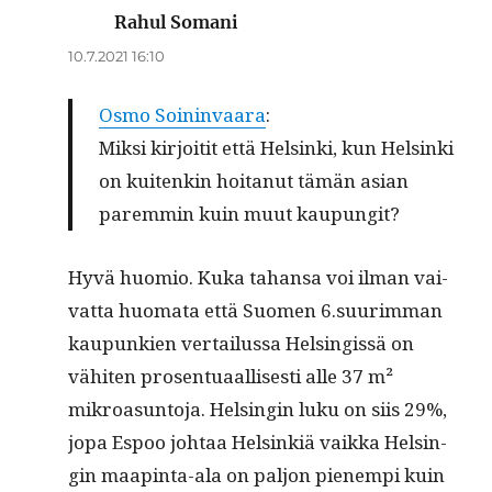
Rahul Somani
sanoo:
10.7.2021 16:10
Osmo Soi­nin­vaa­ra
:
Mik­si kir­joi­tit että Hel­sin­ki, kun Hel­sin­ki
on kui­ten­kin hoi­ta­nut tämän asian
parem­min kuin muut kaupungit?
Hyvä huomio. Kuka tahansa voi ilman vai­
vat­ta huo­ma­ta että Suomen 6.suurimman
kaupunkien ver­tailus­sa Helsingis­sä on
vähiten pros­en­tu­aal­lis­es­ti alle 37 m²
mikroa­sun­to­ja. Helsin­gin luku on siis 29%,
jopa Espoo johtaa Helsinkiä vaik­ka Helsin­
gin maap­in­ta-ala on paljon pienem­pi kuin