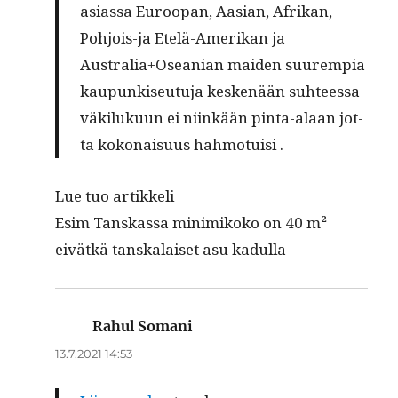
asias­sa Euroo­pan, Aasian, Afri­kan,
Poh­jois-ja Ete­lä-Ame­ri­kan ja
Australia+Oseanian mai­den suu­rem­pia
kau­pun­ki­seu­tu­ja kes­ke­nään suh­tees­sa
väki­lu­kuun ei niin­kään pin­­ta-alaan jot­
ta koko­nai­suus hahmotuisi .
Lue tuo artikkeli
Esim Tan­skas­sa min­imikoko on 40 m²
eivätkä tan­skalaiset asu kadulla
Rahul Somani
sanoo:
13.7.2021 14:53