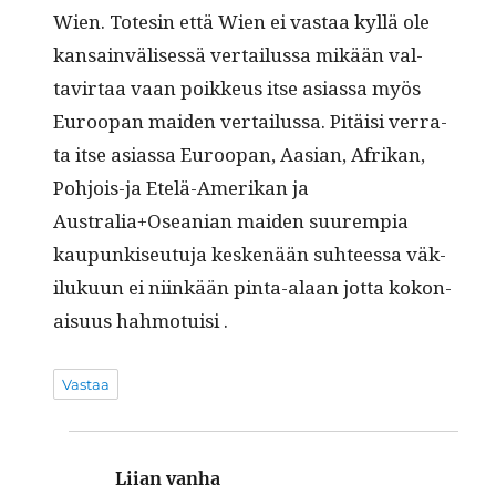
Wien. Totesin että Wien ei vas­taa kyl­lä ole
kan­sain­välisessä ver­tailus­sa mikään val­
tavir­taa vaan poikkeus itse asi­as­sa myös
Euroopan maid­en ver­tailus­sa. Pitäisi ver­ra­
ta itse asi­as­sa Euroopan, Aasian, Afrikan,
Pohjois-ja Etelä-Amerikan ja
Australia+Oseanian maid­en suurem­pia
kaupunkiseu­tu­ja keskenään suh­teessa väk­
iluku­un ei niinkään pin­ta-alaan jot­ta kokon­
aisu­us hahmotuisi .
Vastaa
Liian vanha
sanoo: