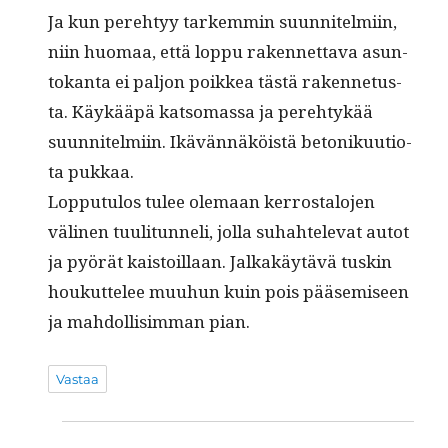
Ja kun pere­htyy tarkem­min suun­nitelmi­in,
niin huo­maa, että lop­pu raken­net­ta­va asun­
tokan­ta ei paljon poikkea tästä raken­netus­
ta. Käykääpä kat­so­mas­sa ja pere­htykää
suun­nitelmi­in. Ikävän­näköistä betonikuu­tio­
ta pukkaa.
Lop­putu­los tulee ole­maan ker­rostalo­jen
väli­nen tuuli­tun­neli, jol­la suhahtel­e­vat autot
ja pyörät kaistoil­laan. Jalka­käytävä tuskin
houkut­telee muuhun kuin pois pääsemiseen
ja mah­dol­lisim­man pian.
Vastaa