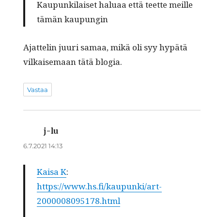
Kau­pun­ki­lai­set halu­aa että teet­te meil­le
tämän kaupungin
Ajat­telin juuri samaa, mikä oli syy hypätä
vilkaise­maan tätä blogia.
Vastaa
j-lu
sanoo:
6.7.2021 14:13
Kai­sa K
:
https://www.hs.fi/kaupunki/art-
2000008095178.html