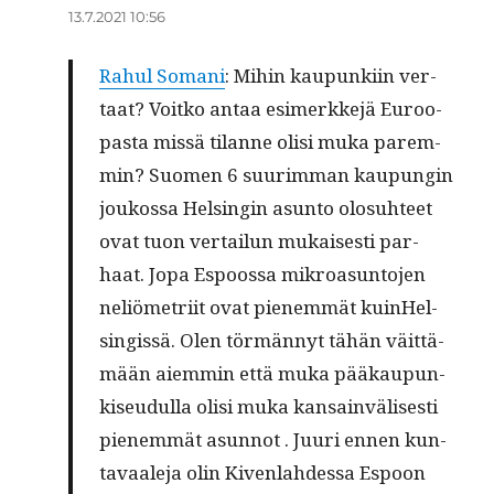
13.7.2021 10:56
Rahul Soma­ni
: Mihin kau­pun­kiin ver­
taat? Voit­ko antaa esi­merk­ke­jä Euroo­
pas­ta mis­sä tilan­ne oli­si muka parem­
min? Suo­men 6 suu­rim­man kau­pun­gin
jou­kos­sa Hel­sin­gin asun­to olo­suh­teet
ovat tuon ver­tai­lun mukai­ses­ti par­
haat. Jopa Espoos­sa mik­roa­sun­to­jen
neliö­met­riit ovat pie­nem­mät kuinHel­
sin­gis­sä. Olen tör­män­nyt tähän väit­tä­
mään aiem­min että muka pää­kau­pun­
ki­seu­dul­la oli­si muka kan­sain­vä­li­ses­ti
pie­nem­mät asun­not . Juu­ri ennen kun­
ta­vaa­le­ja olin Kiven­lah­des­sa Espoon