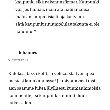
kaupun­ki eikä raken­nus­fir­mat. Kaupun­ki
voi, jos halu­aa, määrätä halu­a­mansa
määrän kau­pal­lisia tilo­ja kaavaan.
Tätä kaupunkisu­un­nitelu­lau­takun­ta ei ole
halunnut?
Johannes
sanoo:
7.7.2021 12:41
Kiitok­sia tässä kohti arvokkaas­ta työru­pea­
mas­tasi lau­takun­nas­sa! Ja toiv­ot­tavasti tosi­
aan saamme lukea älyl­lis­es­ti kun­ni­an­hi­moisia
kom­ment­te­jasi kaupunkisu­un­nit­telu­un
jatkossakin.