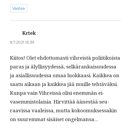
Vastaa
Krtek
sanoo:
8.7.2021 16:39
Kiitos! Olet ehdot­tomasti vihreistä poli­itikoista
paras ja älyl­lisyy­dessä, selkärankaisu­udessa
ja asial­lisu­udessa omaa luokkaasi. Kaikkea on
saatu aikaan ja kaikkea jää muille tehtäväk­si.
Kun­pa vain Vihreis­sä olisi enem­män ei-
vasem­mis­to­laisia. Hirvit­tää äänestää seu­
raavis­sa vaaleis­sa, mut­ta kokoomuk­ses­sakin
on suurem­mat sisäiset ongelmansa…