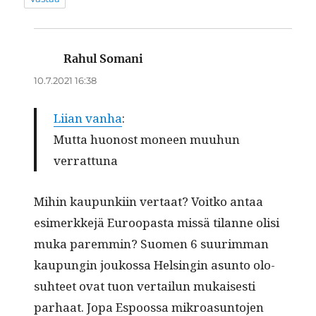
Rahul Somani
sanoo:
10.7.2021 16:38
Lii­an van­ha
:
Mut­ta huo­nost mon­een muu­hun
verrattuna
Mihin kaupunki­in ver­taat? Voitko antaa
esimerkke­jä Euroopas­ta mis­sä tilanne olisi
muka parem­min? Suomen 6 suurim­man
kaupun­gin joukos­sa Helsin­gin asun­to olo­
suh­teet ovat tuon ver­tailun mukaises­ti
parhaat. Jopa Espoos­sa mikroa­sun­to­jen