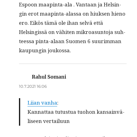
Espoon maap­in­ta-ala . Van­taan ja Helsin­
gin erot maap­in­ta-alas­sa on hiuk­sen hieno
ero. Eikös tämä ole ihan selvä että
Helsingis­sä on vähiten mikroa­sun­to­ja suh­
teessa pin­ta-alaan Suomen 6 suurim­man
kaupun­gin joukossa.
Rahul Somani
sanoo:
10.7.2021 16:06
Lii­an van­ha
:
Kan­nat­taa tutus­tua tuo­hon kan­sain­vä­
li­seen vertailuun