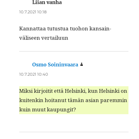
Liian vanha
sanoo:
10.7.2021 10:18
Kan­nat­taa tutus­tua tuo­hon kan­sain­
väliseen vertailuun
Osmo Soininvaara
sanoo:
10.7.2021 10:40
Mik­si kir­joitit että Helsin­ki, kun Helsin­ki on
kuitenkin hoi­tanut tämän asian parem­min
kuin muut kaupungit?