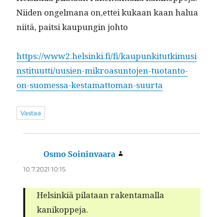
Niiden ongel­mana on,ettei kukaan kaan halua
niitä, pait­si kaupun­gin johto
https://www2.helsinki.fi/fi/kaupunkitutkimusi
nstituutti/uusien-mikroasuntojen-tuotanto-
on-suomessa-kestamattoman-suurta
Vastaa
Osmo Soininvaara
sanoo:
10.7.2021 10:15
Helsinkiä pilataan rak­en­ta­mal­la
kanikoppeja.