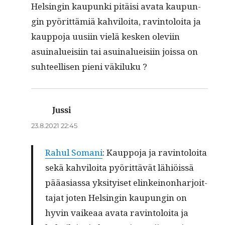
Helsin­gin kaupun­ki pitäisi ava­ta kaupun­
gin pyörit­tämiä kahviloi­ta, rav­in­toloi­ta ja
kaup­po­ja uusi­in vielä kesken ole­vi­in
asuinalueisi­in tai asuinalueisi­in jois­sa on
suh­teel­lisen pieni väkiluku ?
Jussi
sanoo:
23.8.2021 22:45
Rahul Soma­ni
: Kaup­po­ja ja ravin­to­loi­ta
sekä kah­vi­loi­ta pyö­rit­tä­vät lähiöis­sä
pää­asias­sa yksi­tyi­set elin­kei­non­har­joit­
ta­jat joten Hel­sin­gin kau­pun­gin on
hyvin vai­ke­aa ava­ta ravin­to­loi­ta ja