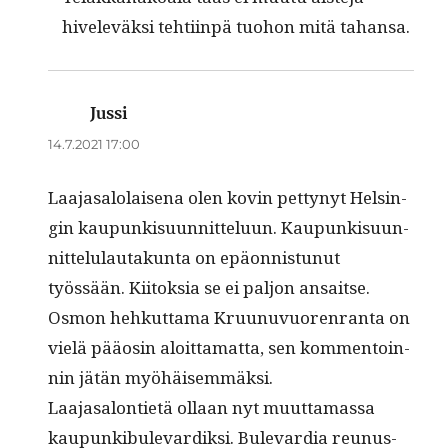
hiveleväk­si tehti­in­pä tuo­hon mitä tahansa.
Jussi
sanoo:
14.7.2021 17:00
Laa­jasa­lo­laise­na olen kovin pet­tynyt Helsin­
gin kaupunkisu­un­nit­telu­un. Kaupunkisu­un­
nit­telu­lau­takun­ta on epäon­nis­tunut
työssään. Kiitok­sia se ei paljon ansaitse.
Osmon hehkut­ta­ma Kru­unuvuoren­ran­ta on
vielä pääosin aloit­ta­mat­ta, sen kom­men­toin­
nin jätän myöhäisemmäksi.
Laa­jasa­lon­ti­etä ollaan nyt muut­ta­mas­sa
kaupunkibule­vardik­si. Bule­var­dia reunus­