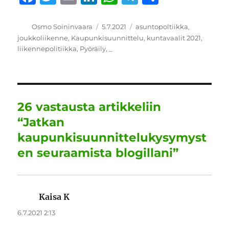
a
w
m
n
h
el
h
c
it
ai
k
at
e
a
Kirjoittaja
Julkaistu
Kategoriat
Osmo Soininvaara
5.7.2021
asuntopoltiikka
,
joukkoliikenne
,
Kaupunkisuunnittelu
,
kuntavaalit 2021
,
e
te
l
e
s
g
re
liikennepolitiikka
,
Pyöräily
,
_
b
r
d
A
r
o
I
p
a
o
n
p
m
26 vastausta artikkeliin
k
“Jatkan
kaupunkisuunnittelukysymyst
en seuraamista blogillani”
Kaisa K
sanoo:
6.7.2021 2:13