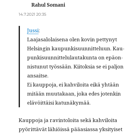
Rahul Somani
sanoo:
14.7.2021 20:35
Jus­si
:
Laa­ja­sa­lo­lai­se­na olen kovin pet­ty­nyt
Hel­sin­gin kau­pun­ki­suun­nit­te­luun. Kau­
pun­ki­suun­nit­te­lu­lau­ta­kun­ta on epä­on­
nis­tu­nut työs­sään. Kii­tok­sia se ei pal­jon
ansaitse.
Ei kaup­po­ja, ei kah­vi­loi­ta eikä yhtään
mitään muu­ta­kaan, joka edes joten­kin
elä­vöit­täi­si katunäkymää.
Kaup­po­ja ja rav­in­toloi­ta sekä kahviloi­ta
pyörit­tävät lähiöis­sä pääasi­as­sa yksi­tyiset