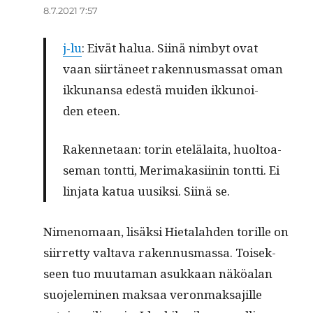
8.7.2021 7:57
j‑lu
: Eivät halua. Sii­nä nim­byt ovat
vaan siir­tä­neet raken­nus­mas­sat oman
ikku­nan­sa edes­tä mui­den ikku­noi­
den eteen.
Raken­ne­taan: torin ete­lä­lai­ta, huol­toa­
se­man tont­ti, Meri­ma­ka­sii­nin tont­ti. Ei
lin­ja­ta kat­ua uusik­si. Sii­nä se.
Nimeno­maan, lisäk­si Hieta­lah­den torille on
siir­ret­ty val­ta­va raken­nus­mas­sa. Toisek­
seen tuo muu­ta­man asukkaan näköalan
suo­jelem­i­nen mak­saa veron­mak­sajille