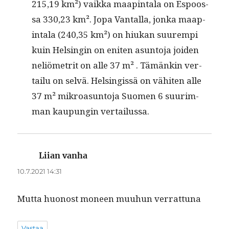
215,19 km²) vaik­ka maap­in­ta­la on Espoos­
sa 330,23 km². Jopa Van­talla, jon­ka maap­
in­ta­la (240,35 km²) on hiukan suurem­pi
kuin Helsin­gin on eniten asun­to­ja joiden
neliömetrit on alle 37 m² . Tämänkin ver­
tailu on selvä. Helsingis­sä on vähiten alle
37 m² mikroa­sun­to­ja Suomen 6 suurim­
man kaupun­gin vertailussa.
Liian vanha
sanoo:
10.7.2021 14:31
Mut­ta huonost mon­een muuhun verrattuna
Vastaa