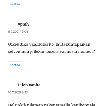
Vastaa
vpmh
sanoo:
8.7.2021 19:08
Oikeut­tiko vaal­i­t­u­los ko. lau­takun­ta­paikan
selvem­min jollekin toiselle vai mis­tä moinen?
Vastaa
Liian vanha
sanoo:
10.7.2021 9:33
Helsinkiä pilataan rak­en­ta­mal­la kanikoppeja.