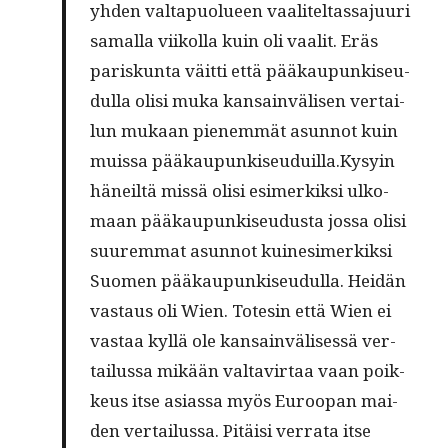
yhden val­ta­puo­lu­een vaa­li­tel­tas­sajuu­ri
samal­la vii­kol­la kuin oli vaa­lit. Eräs
paris­kun­ta väit­ti että pää­kau­pun­ki­seu­
dul­la oli­si muka kan­sain­vä­li­sen ver­tai­
lun mukaan pie­nem­mät asun­not kuin
muis­sa pää­kau­pun­ki­seu­duil­la.Kysyin
häneil­tä mis­sä oli­si esi­mer­kik­si ulko­
maan pää­kau­pun­ki­seu­dus­ta jos­sa oli­si
suu­rem­mat asun­not kuinesi­mer­kik­si
Suo­men pää­kau­pun­ki­seu­dul­la. Hei­dän
vas­taus oli Wien. Tote­sin että Wien ei
vas­taa kyl­lä ole kan­sain­vä­li­ses­sä ver­
tai­lus­sa mikään val­ta­vir­taa vaan poik­
keus itse asias­sa myös Euroo­pan mai­
den ver­tai­lus­sa. Pitäi­si ver­ra­ta itse