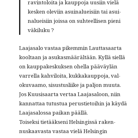
ravin­to­loi­ta ja kaup­po­ja uusi­in vie­lä
kes­ken ole­viin asui­na­luei­siin tai asui­
na­luei­siin jois­sa on suh­teel­li­sen pie­ni
väkiluku ?
Laa­jasa­lo vas­taa pikem­min Laut­tasaar­ta
kooltaan ja asukas­määrältään. Kyl­lä siel­lä
on kaup­pakeskuk­sen ohel­la pääväylän
var­rel­la kahviloi­ta, kukkakaup­po­ja, val­
oku­vaamo, sis­us­tus­li­ike ja paljon muu­ta.
Jos Kuu­sisaar­ta ver­taa Laa­jasa­loon, niin
kan­nat­taa tutus­tua perusti­etoi­hin ja käy­dä
Laa­jasa­los­sa paikan päällä.
Toisek­si tietääk­seni Helsingis­sä raken­
nuskaavas­ta vas­taa vielä Helsin­gin