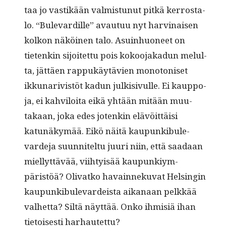
taa jo vastikään valmis­tunut pitkä ker­rosta­
lo. “Bule­vardille” avau­tuu nyt harv­inaisen
kolkon näköi­nen talo. Asuin­huoneet on
tietenkin sijoitet­tu pois kokoo­jakadun melul­
ta, jät­täen rap­pukäytävien monot­o­niset
ikku­nar­iv­istöt kadun julk­i­sivulle. Ei kaup­po­
ja, ei kahviloi­ta eikä yhtään mitään muu­
takaan, joka edes jotenkin elävöit­täisi
katunäkymää. Eikö näitä kaupunkibule­
varde­ja suun­nitel­tu juuri niin, että saadaan
miel­lyt­tävää, viihty­isää kaupunkiym­
päristöä? Oli­vatko havain­neku­vat Helsin­gin
kaupunkibule­vardeista aikanaan pelkkää
val­het­ta? Siltä näyt­tää. Onko ihmisiä ihan
tietois­es­ti harhautettu?