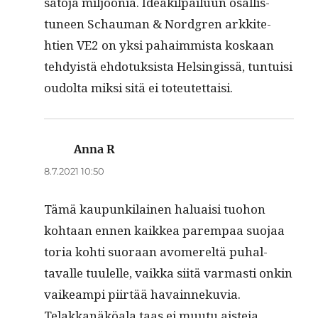
sato­ja miljoo­nia. Ideak­il­pailu­un osal­lis­
tuneen Schau­man & Nord­gren arkkite­
htien VE2 on yksi pahaim­mista koskaan
tehdy­istä ehdo­tuk­sista Helsingis­sä, tun­tu­isi
oudol­ta mik­si sitä ei toteutettaisi.
Anna R
sanoo:
8.7.2021 10:50
Tämä kaupunki­lainen halu­aisi tuo­hon
kohtaan ennen kaikkea parem­paa suo­jaa
toria kohti suo­raan avomereltä puhal­
tavalle tuulelle, vaik­ka siitä var­masti onkin
vaikeampi piirtää havain­neku­via.
Telakkanäköala taas ei muu­tu ais­te­ja