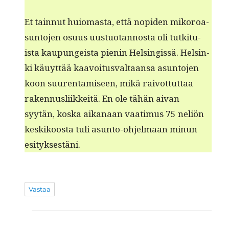
Et tain­nut huiomas­ta, että nopi­den miko­roa­
sun­to­jen osu­us uus­tuotan­nos­ta oli tutk­i­tu­
ista kaupungeista pienin Helsingis­sä. Helsin­
ki käuyt­tää kaavoitus­val­taansa asun­to­jen
koon suurentamiseen, mikä raiv­ot­tut­taa
raken­nus­li­ikkeitä. En ole tähän aivan
syytän, kos­ka aikanaan vaa­timus 75 neliön
keskikoos­ta tuli asun­to-ohjel­maan min­un
esityksestäni.
Vastaa