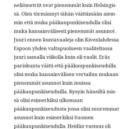
neliömetri­it ovat pienem­mät kuin Helsingis­
sä. Olen tör­män­nyt tähän väit­tämään aiem­
min että muka pääkaupunkiseudul­la olisi
muka kan­sain­välis­es­ti pienem­mät asun­not .
Juuri ennen kun­tavaale­ja olin Kiven­lahdessa
Espoon yhden val­ta­puolueen vaaliteltas­sa
juuri samal­la viikol­la kuin oli vaalit. Eräs
pariskun­ta väit­ti että pääkaupunkiseudul­la
olisi muka kan­sain­välisen ver­tailun mukaan
pienem­mät asun­not kuin muis­sa
pääkaupunkiseuduil­la. Kysyin häneiltä mis­
sä olisi esimerkik­si ulko­maan
pääkaupunkiseudus­ta jos­sa olisi suurem­mat
asun­not kuin esimerkik­si Suomen
pääkaupunkiseudul­la. Hei­dän vas­taus oli