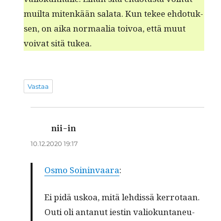
muil­ta mitenkään sala­ta. Kun tekee ehdo­tuk­
sen, on aika nor­maalia toivoa, että muut
voivat sitä tukea.
Vastaa
nii-in
sanoo:
10.12.2020 19:17
Osmo Soin­in­vaara
:
Ei pidä uskoa, mitä lehdis­sä ker­ro­taan.
Outi oli antanut iestin valiokun­ta­neu­