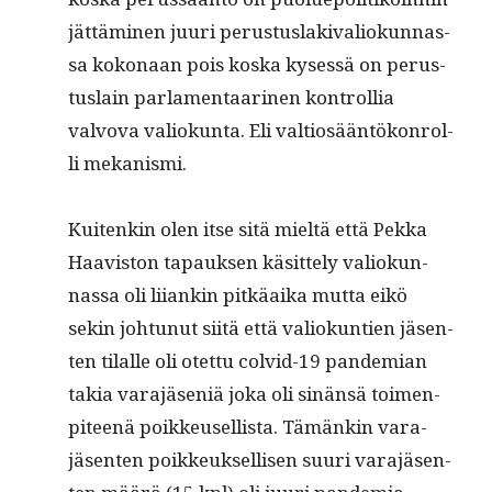
jät­tämi­nen juuri perus­tus­laki­valiokun­nas­
sa kokon­aan pois kos­ka kysessä on perus­
tus­lain par­la­men­taari­nen kon­trol­lia
valvo­va valiokun­ta. Eli val­tiosään­tökon­rol­
li mekanismi.
Kuitenkin olen itse sitä mieltä että Pekka
Haav­is­ton tapauk­sen käsit­te­ly valiokun­
nas­sa oli liiankin pitkäai­ka mut­ta eikö
sekin johtunut siitä että valiokun­tien jäsen­
ten tilalle oli otet­tu colvid-19 pan­demi­an
takia vara­jäseniä joka oli sinän­sä toimen­
piteenä poikkeusel­lista. Tämänkin vara­
jäsen­ten poikkeuk­sel­lisen suuri vara­jäsen­