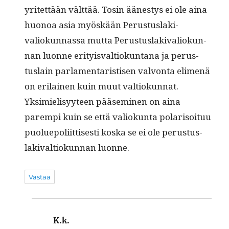
yritet­tään vält­tää. Tosin äänestys ei ole aina
huonoa asia myöskään ​Perus­tus­laki­
valiokun­nas­sa mut­ta ​Perus­tus­laki­valiokun­
nan luonne eri­ty­is­val­tiokun­tana ja perus­
tus­lain par­la­men­taris­tisen valvon­ta eli­menä
on eri­lainen kuin muut val­tiokun­nat.
Yksimielisyy­teen pääsem­i­nen on aina
parem­pi kuin se että valiokun­ta polar­isoituu
puolue­poli­it­tis­es­ti kos­ka se ei ole perus­tus­
laki­val­tiokun­nan luonne.
Vastaa
K.k.
sanoo: