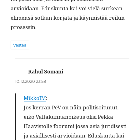
arvioidaan. Eduskun­ta kai voi vielä surkean
eli­men­sä sotkun kor­ja­ta ja käyn­nistää reilun
prosessin.
Vastaa
Rahul Somani
sanoo:
10.12.2020 23:58
MikkoIM
:
Jos ker­ran PeV on näin poli­ti­soitunut,
eikö Val­takun­nanoikeus olisi Pekka
Haav­is­tolle foo­ru­mi jos­sa asia juridis­es­ti
ja asial­lis­es­ti arvioidaan. Eduskun­ta kai