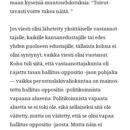
maan kyseisiä muu­tose­hdo­tuk­sia: “Toiv­ot­
tavasti voitte tukea näitä. ”
Jos viesti olisi lähetet­ty yksit­täiselle vas­taan­ot­
ta­jalle, kaikille kansane­dus­ta­jille tai edes
yhden puolueen edus­ta­jille, täl­laista kohua ei
olisi syn­tynyt, vaik­ka viesti olisi vuotanut.
Kohu tuli siitä, että vas­taan­ot­ta­jakun­ta oli
rajat­tu tasan hal­li­tus-oppo­si­tio ‑jaon poh­jal­ta
— vaik­ka perus­tus­laki­valiokun­taa on main­os­
tet­tu hal­li­tus-oppo­si­tio ‑poli­tikoin­nista
vapaana alueena. Poli­tikoin­nista vapaa­ta
aluet­ta se ei toki ole, eikä sel­l­aisek­si sitä ole
väitet­ty, mut­ta on väitet­ty, että se olisi vapaa
hal­li­tus-oppo­si­tio ‑jaos­ta. Mut­ta näin ei