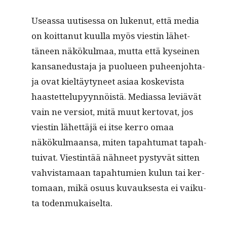
Use­assa uutises­sa on lukenut, että media
on koit­tanut kuul­la myös viestin lähet­
täneen näkökul­maa, mut­ta että kyseinen
kansane­dus­ta­ja ja puolueen puheen­jo­hta­
ja ovat kieltäy­tyneet asi­aa koske­vista
haastet­telupyyn­nöistä. Medi­as­sa lev­iävät
vain ne ver­siot, mitä muut ker­to­vat, jos
viestin lähet­täjä ei itse ker­ro omaa
näkökul­maansa, miten tapah­tu­mat tapah­
tu­i­v­at. Viestin­tää näh­neet pystyvät sit­ten
vahvis­ta­maan tapah­tu­mien kulun tai ker­
tomaan, mikä osu­us kuvauk­ses­ta ei vaiku­
ta todenmukaiselta.