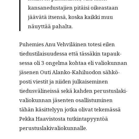
kansane­dus­ta­jien pitäisi oikeas­t­aan
jäävätä itsen­sä, kos­ka kaik­ki muu
näuyt­tää pahalta.
Puhemies Anu Vehviläi­nen tote­si eilen
tiedusti­laisu­udessa että tässäkin tapauk­
ses­sa oli 3 ongel­ma kohtaa eli valiokun­nan
jäse­nen Outi Alanko-Kahilu­odon sähkö­
posti viestit ja niiden julkaisem­i­nen
tiedusvä­lineis­sä sekä kah­den perus­tus­laki­
valiokun­nan jäsen­ten osal­lis­tu­mi­nen
tähän käsit­te­lyyn jot­ka oli­vat tekemässä
Pekka Haav­is­tos­ta tutk­in­tapyyn­töä
perustuslakivaliokunnalle.