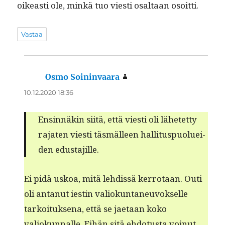
oikeasti ole, minkä tuo viesti osaltaan osoitti.
Vastaa
Osmo Soininvaara
sanoo:
10.12.2020 18:36
Ensin­näkin siitä, että viesti oli lähetet­ty
rajat­en viesti täs­mälleen hal­li­tus­puoluei­
den edustajille.
Ei pidä uskoa, mitä lehdis­sä ker­ro­taan. Outi
oli antanut iestin valiokun­ta­neu­vok­selle
tarkoituk­se­na, että se jae­taan koko
valiokun­nalle. Eihän sitä ehdo­tus­ta voin­ut