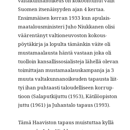
val­takun­nanoikeus on kokoon­tunut vain
Suomen itsenäisyy­den ajan 4 ker­taa.
Ensim­mäisen ker­ran 1933 kun apu­lais­
maat­alous­min­is­teri Juho Niukka­nen olisi
väären­tänyt val­tioneu­vos­ton kok­ous­
pöytäkir­ja ja lop­ul­ta tämänkin väite oli
mus­ta­maalaus­ta hän­tä vas­taan joka oli
tuol­loin kansal­lis­sosial­is­te­ja lähel­lä ole­van
toimit­ta­jan mus­ta­maalauskam­pan­ja ja 3
muu­ta val­takun­nanoikeu­den tapaus­ta liit­
tyi ihan puh­taasti taloudel­liseen kor­rup­
tioon (Sala­putk­i­jut­tu (1953), Kätilöopis­ton
jut­tu (1961) ja Juhan­ta­lo tapaus (1993).
Tämä Haav­is­ton tapaus muis­tut­taa kyl­lä