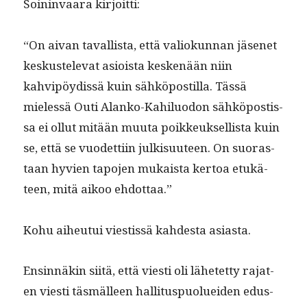
Soin­in­vaara kirjoitti:
“On aivan taval­lista, että valiokun­nan jäsenet
keskustel­e­vat asioista keskenään niin
kahvipöy­dis­sä kuin sähkö­pos­til­la. Tässä
mielessä Outi Alanko-Kahilu­odon sähkö­postis­
sa ei ollut mitään muu­ta poikkeuk­sel­lista kuin
se, että se vuodet­ti­in julk­isu­u­teen. On suo­ras­
taan hyvien tapo­jen mukaista ker­toa etukä­
teen, mitä aikoo ehdottaa.”
Kohu aiheu­tui viestis­sä kahdes­ta asiasta.
Ensin­näkin siitä, että viesti oli lähetet­ty rajat­
en viesti täs­mälleen hal­li­tus­puoluei­den edus­