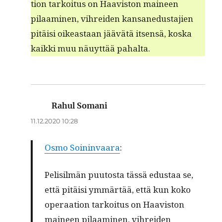
tion tarkoi­tus on Haav­is­ton maineen
pilaami­nen, vihrei­den kansane­dus­ta­jien
pitäisi oikeas­t­aan jäävätä itsen­sä, kos­ka
kaik­ki muu näuyt­tää pahalta.
Rahul Somani
sanoo:
11.12.2020 10:28
Osmo Soin­in­vaara
:
Pelisilmän puu­tos­ta tässä edus­taa se,
että pitäisi ymmärtää, että kun koko
oper­aa­tion tarkoi­tus on Haav­is­ton
maineen pilaami­nen, vihrei­den