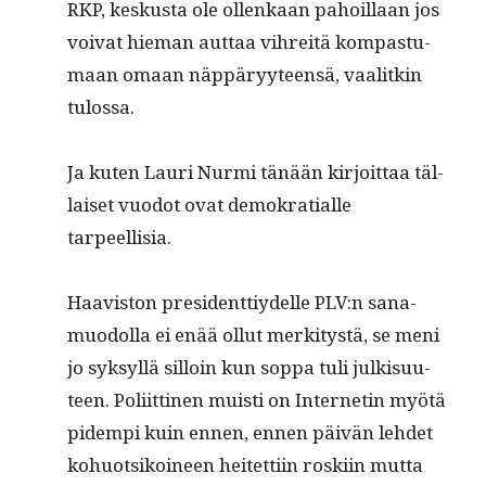
RKP, keskus­ta ole ollenkaan pahoil­laan jos
voivat hie­man aut­taa vihre­itä kom­pas­tu­
maan omaan näp­päryy­teen­sä, vaal­itkin
tulossa.
Ja kuten Lau­ri Nur­mi tänään kir­joit­taa täl­
laiset vuodot ovat demokra­tialle
tarpeellisia.
Haav­is­ton pres­i­dent­tiy­delle PLV:n sana­
muodol­la ei enää ollut merk­i­tys­tä, se meni
jo syksyl­lä sil­loin kun sop­pa tuli julk­isu­u­
teen. Poli­it­ti­nen muisti on Inter­netin myötä
pidem­pi kuin ennen, ennen päivän lehdet
kohuot­sikoi­neen heit­et­ti­in roski­in mut­ta