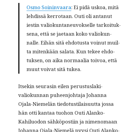
Osmo Soin­in­vaara
: Ei pidä uskoa, mitä
lehdis­sä ker­ro­taan. Outi oli antanut
iestin valiokun­ta­neu­vok­selle tarkoituk­
se­na, että se jae­taan koko valiokun­
nalle. Eihän sitä ehdo­tus­ta voin­ut muil­
ta mitenkään sala­ta. Kun tekee ehdo­
tuk­sen, on aika nor­maalia toivoa, että
muut voivat sitä tukea.
Itsekin seurasin eilen perus­tus­laki­
valiokun­nan puheen­jo­hta­ja Johan­na
Ojala-Niemelän tiedo­tusti­laisu­ut­ta jos­sa
hän otti kan­taa tuo­hon Outi Alanko-
Kahilu­odon sähkö­posti­in ja nimeno­maan
Johan­na Ojala-Niemelä pyysi Outi Alanko-