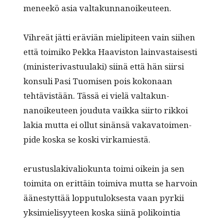
meneekö asia valtakunnanoikeuteen.
Vihreät jät­ti eräviän mielip­i­teen vain siihen
että toimiko Pekka Haav­is­ton lain­vas­tais­es­ti
(min­is­terivas­tu­u­la­ki) siinä että hän siir­si
kon­suli Pasi Tuomisen pois kokon­aan
tehtävistään. Tässä ei vielä val­takun­
nanoikeu­teen joudu­ta vaik­ka siir­to rikkoi
lakia mut­ta ei ollut sinän­sä vaka­va­toimen­
pide kos­ka se kos­ki virkamiestä.
erus­tus­laki­valiokun­ta toi­mi oikein ja sen
toimi­ta on erit­täin toimi­va mut­ta se har­voin
äänestyt­tää lop­putu­lok­ses­ta vaan pyrkii
yksimielisyy­teen kos­ka siinä polikoin­tia