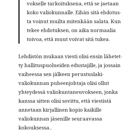
vok­selle tarkoituk­se­na, että se jae­taan
koko valiokun­nalle. Eihän sitä ehdo­tus­
ta voin­ut muil­ta mitenkään sala­ta. Kun
tekee ehdo­tuk­sen, on aika nor­maalia
toivoa, että muut voivat sitä tukea.
Lehdis­tön mukaan viesti olisi ensin lähetet­
ty hal­li­tus­puoluei­den edus­ta­jille, ja jos­sain
vai­heessa sen jäl­keen perus­tus­laki­
valiokun­nan puheen­jo­hta­ja olisi ollut
yhtey­dessä valiokun­ta­neu­vok­seen, jon­ka
kanssa sit­ten olisi sovit­tu, että viestistä
annetaan kir­jalli­nen kopio kaikille
valiokun­nan jäse­nille seu­raavas­sa
kokouksessa..