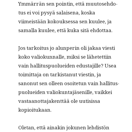
Ymmär­rän sen pointin, että muu­tose­hdo­
tus ei voi pysyä salaise­na, kos­ka
viimeistään kok­ouk­ses­sa sen kuulee, ja
samal­la kuulee, että kuka sitä ehdottaa.
Jos tarkoi­tus jo alun­perin oli jakaa viesti
koko valiokun­nalle, mik­si se lähetet­ti­in
vain hal­li­tus­puoluei­den edus­ta­jille? Usea
toimit­ta­ja on tark­istanut viestin, ja
sanonut sen olleen osoite­tun vain hal­li­tus­
puoluei­den valiokun­ta­jäse­nille, vaikkei
vas­taan­ot­ta­jak­ent­tää ole uuti­sis­sa
kopioitukaan.
Ole­tan, että ainakin jokunen lehdis­tön