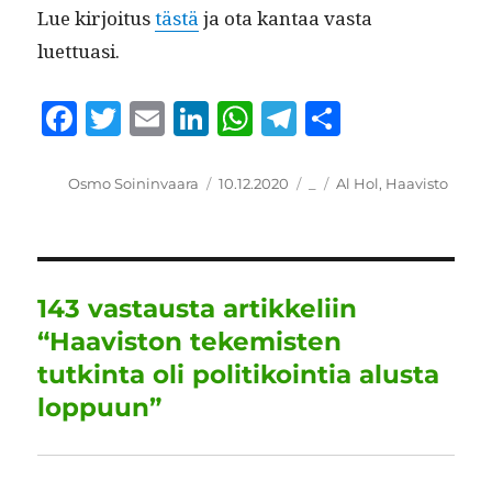
Lue kir­joi­tus
tästä
ja ota kan­taa vas­ta
luettuasi.
F
T
E
Li
W
T
S
a
w
m
n
h
el
h
c
it
ai
k
at
e
a
Kirjoittaja
Julkaistu
Kategoriat
Avainsanat
Osmo Soininvaara
10.12.2020
_
Al Hol
,
Haavisto
e
te
l
e
s
g
re
b
r
d
A
r
o
I
p
a
143 vastausta artikkeliin
o
n
p
m
“Haaviston tekemisten
k
tutkinta oli politikointia alusta
loppuun”