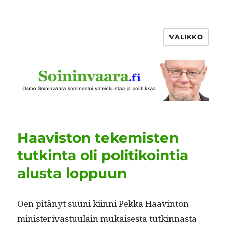
VALIKKO
Haaviston tekemisten
tutkinta oli politikointia
alusta loppuun
Oen pitänyt suu­ni kiin­ni Pekka Haav­in­ton
min­is­terivas­tu­u­lain mukaises­ta tutkin­nas­ta