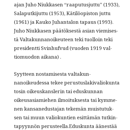
ajan Juho Niukkasen “raa­pu­tusjut­tu” (1933),
Sala­putk­i­jut­tu (1953), Kätilöopis­ton jut­tu
(1961) ja Kauko Juhan­talon tapaus (1993).
Juho Niukkasen päätök­ses­tä asian viemis­es­
tä Val­takun­nanoikeu­teen teki tuol­loin teki
pres­i­dent­ti Svin­hufvud (vuo­den 1919 val­
tiomuodon aikana) .
Syyt­teen nos­tamis­es­ta val­takun­
nanoikeudessa tekee perus­tus­laki­valiokun­ta
tosin oikeuskans­lerin tai eduskun­nan
oikeusasi­amiehen ilmoituk­ses­ta tai kymme­
nen kansane­dus­ta­jan tekemän muis­tu­tuk­
sen tai muun valiokun­tien esit­tämän tutk­in­
tapyyn­nön perusteella.Eduskunta äänestää