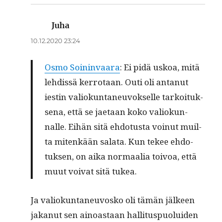
Juha
sanoo:
10.12.2020 23:24
Osmo Soin­in­vaara
: Ei pidä uskoa, mitä
lehdis­sä ker­ro­taan. Outi oli antanut
iestin valiokun­ta­neu­vok­selle tarkoituk­
se­na, että se jae­taan koko valiokun­
nalle. Eihän sitä ehdo­tus­ta voin­ut muil­
ta mitenkään sala­ta. Kun tekee ehdo­
tuk­sen, on aika nor­maalia toivoa, että
muut voivat sitä tukea.
Ja valiokun­ta­neu­vosko oli tämän jäl­keen
jakanut sen ain­oas­taan hal­li­tus­puolu­iden