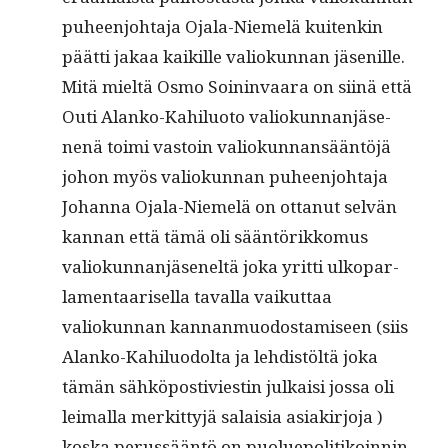
puheen­jo­hta­ja Ojala-Niemelä kuitenkin
päät­ti jakaa kaikille valiokun­nan jäse­nille.
Mitä mieltä Osmo Soin­in­vaara on siinä että
Outi Alanko-Kahilu­o­to valiokun­nan­jäse­
nenä toi­mi vas­toin valiokun­nan­sään­töjä
johon myös valiokun­nan puheen­jo­hta­ja
Johan­na Ojala-Niemelä on ottanut selvän
kan­nan että tämä oli sään­törikko­mus
valiokun­nan­jäseneltä joka yrit­ti ulkopar­
la­men­taarisel­la taval­la vaikut­taa
valiokun­nan kan­nan­muo­dostamiseen (siis
Alanko-Kahilu­odol­ta ja lehdis­töltä joka
tämän sähkö­pos­tivi­estin julka­isi jos­sa oli
leimal­la merkit­tyjä salaisia asi­akir­jo­ja )
kos­ka perussään­tö on puolue­poli­tikoin­nin