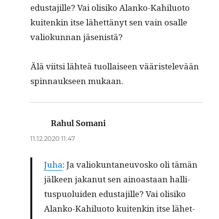
edus­ta­jille? Vai olisiko Alanko-Kahilu­o­to
kuitenkin itse lähet­tänyt sen vain osalle
valiokun­nan jäsenistä?
Älä viit­si lähteä tuol­laiseen vääris­televään
spin­nauk­seen mukaan.
Rahul Somani
sanoo:
11.12.2020 11:47
Juha
: Ja valiokun­ta­neu­vosko oli tämän
jäl­keen jakanut sen ain­oas­taan hal­li­
tus­puolu­iden edus­ta­jille? Vai olisiko
Alanko-Kahilu­o­to kuitenkin itse lähet­