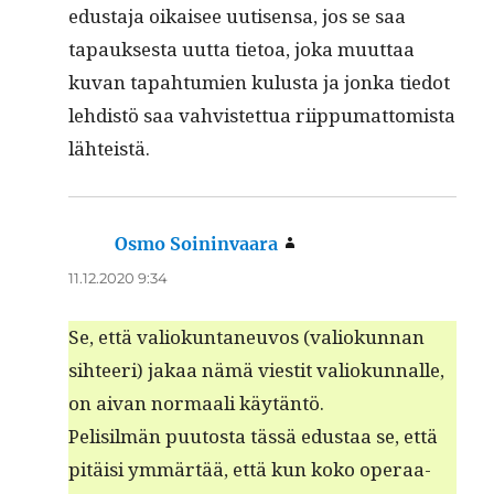
edus­ta­ja oikaisee uutisen­sa, jos se saa
tapauk­ses­ta uut­ta tietoa, joka muut­taa
kuvan tapah­tu­mien kulus­ta ja jon­ka tiedot
lehdis­tö saa vahvis­tet­tua riip­pumat­tomista
lähteistä.
Osmo Soininvaara
sanoo:
11.12.2020 9:34
Se, että valiokun­ta­neu­vos (valiokun­nan
sih­teeri) jakaa nämä viestit valiokun­nalle,
on aivan nor­maali käytäntö.
Pelisilmän puu­tos­ta tässä edus­taa se, että
pitäisi ymmärtää, että kun koko oper­aa­