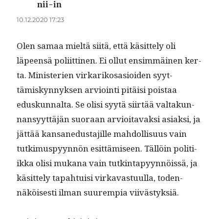
nii-in
sanoo:
10.12.2020 17:23
Olen samaa mieltä siitä, että käsit­te­ly oli
läpeen­sä poli­it­ti­nen. Ei ollut ensim­mäi­nen ker­
ta. Min­is­te­rien virkarikosasioiden syyt­
tämiskyn­nyk­sen arvioin­ti pitäisi pois­taa
eduskunnal­ta. Se olisi syytä siirtää val­takun­
nan­syyt­täjän suo­raan arvioitavak­si asi­ak­si, ja
jät­tää kansane­dus­ta­jille mah­dol­lisu­us vain
tutkimus­pyyn­nön esit­tämiseen. Täl­löin poli­ti­
ik­ka olisi mukana vain tutk­in­tapyyn­nöis­sä, ja
käsit­te­ly tapah­tu­isi virkavas­tu­ul­la, toden­
näköis­es­ti ilman suurem­pia viivästyksiä.