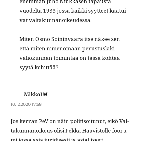
enem­män Juho Niukkasen tapaus­ta
vuodelta 1933 jos­sa kaik­ki syyt­teet kaa­tu­i­
v­at valtakunnanoikeudessa.
Miten Osmo Soin­in­vaara itse näkee sen
että miten nimeno­maan perus­tus­laki­
valiokun­nan toim­intaa on tässä kohtaa
syytä kehittää?
MikkoIM
sanoo:
10.12.2020 17:58
Jos ker­ran PeV on näin poli­ti­soitunut, eikö Val­
takun­nanoikeus olisi Pekka Haav­is­tolle foo­ru­
mi jos­sa asia juridis­es­ti ja asial­lis­es­ti