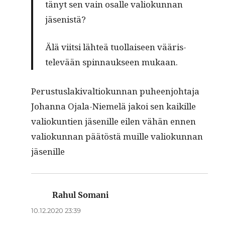
tänyt sen vain osalle valiokun­nan
jäsenistä?
Älä viit­si lähteä tuol­laiseen vääris­
televään spin­nauk­seen mukaan.
Perus­tus­laki­val­tiokun­nan puheen­jo­hta­ja
Johan­na Ojala-Niemelä jakoi sen kaikille
valiokun­tien jäse­nille eilen vähän ennen
valiokun­nan päätöstä muille valiokun­nan
jäsenille
Rahul Somani
sanoo:
10.12.2020 23:39