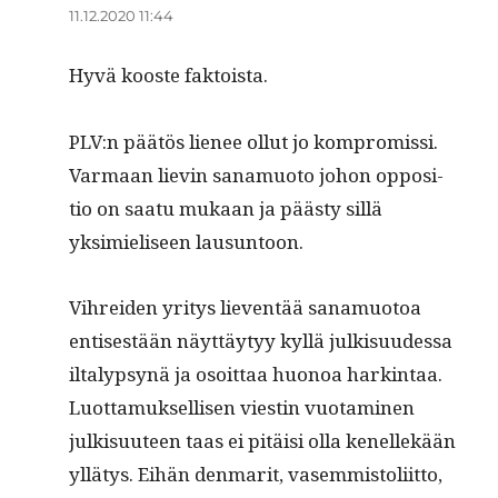
11.12.2020 11:44
Hyvä kooste faktoista.
PLV:n päätös lie­nee ollut jo kom­pro­mis­si.
Var­maan lievin sana­muo­to johon oppo­si­
tio on saatu mukaan ja päästy sil­lä
yksimieliseen lausuntoon.
Vihrei­den yri­tys lieven­tää sana­muo­toa
entis­es­tään näyt­täy­tyy kyl­lä julk­isu­udessa
iltalyp­synä ja osoit­taa huonoa hark­in­taa.
Luot­ta­muk­sel­lisen viestin vuo­t­a­mi­nen
julk­isu­u­teen taas ei pitäisi olla kenellekään
yllä­tys. Eihän den­mar­it, vasem­mis­toli­it­to,