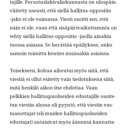
ta­jille. Perus­tus­laki­valiokun­nas­ta on ulospäin
väitet­ty use­asti, että siel­lä hal­li­tus-oppo­si­tio
‑jako ei ole voimas­sa. Viesti osoit­ti sen, että
näin ei ole, vaan että sisäpi­iri­vaikut­tamista on
tehty siel­lä hal­li­tus-oppo­si­tio ‑jaol­la ainakin
tuos­sa asi­as­sa. Se herät­tää epäi­lyk­sen, onko
samoin toimit­tu ken­ties muis­sakin asioissa.
Toisek­seen, kohua aiheu­tui myös siitä, että
viestiä ei ollut esitet­ty vain tiedo­tuk­se­na siitä,
mitä henkilö aikoo itse ehdot­taa. Vaan
pelkkien hal­li­tus­puoluei­den edus­ta­jille osoite­
tun viestin alus­sa oli pyyn­tö, että viestin vas­
taan­ot­ta­jat (eli muiden hal­li­tus­puoluei­den
edus­ta­jat) antaisi­vat myös äänen­sä kan­nat­ta­