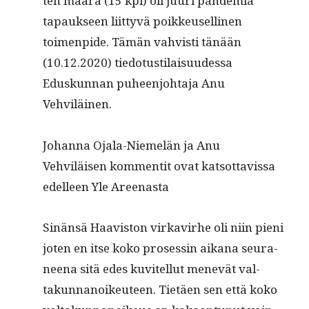
ten määrä (15 kpl) oli juuri pan­demia
tapauk­seen liit­tyvä poikkeuselli­nen
toimen­pide. Tämän vahvisti tänään
(10.12.2020) tiedo­tusti­laisu­udessa
Eduskun­nan puheen­jo­hta­ja Anu
Vehviläinen.
Johan­na Ojala-Niemelän ja Anu
Vehviläisen kom­men­tit ovat kat­sot­tavis­sa
edelleen Yle Areenasta
Sinän­sä Haav­is­ton virkavirhe oli niin pieni
joten en itse koko pros­essin aikana seu­ra­
neena sitä edes kuvitel­lut menevät val­
takun­nanoikeu­teen. Tietäen sen että koko