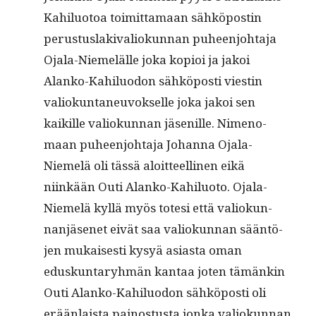
Kahilu­o­toa toimit­ta­maan sähkö­postin
perus­tus­laki­valiokun­nan puheen­jo­hta­ja
Ojala-Niemelälle joka kopi­oi ja jakoi
Alanko-Kahilu­odon sähkö­posti viestin
valiokun­ta­neu­vok­selle joka jakoi sen
kaikille valiokun­nan jäse­nille. Nimeno­
maan puheen­jo­hta­ja Johan­na Ojala-
Niemelä oli tässä aloit­teelli­nen eikä
niinkään Outi Alanko-Kahilu­o­to. Ojala-
Niemelä kyl­lä myös tote­si että valiokun­
nan­jäsenet eivät saa valiokun­nan sään­tö­
jen mukaises­ti kysyä asi­as­ta oman
eduskun­taryh­män kan­taa joten tämänkin
Outi Alanko-Kahilu­odon sähkö­posti oli
erään­laista pain­os­tus­ta jon­ka valiokun­nan