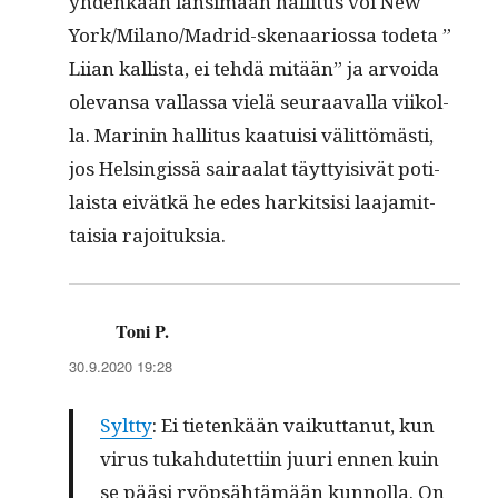
yhdenkään län­si­maan hal­li­tus voi New
York/Mi­lano/­Madrid-ske­naar­ios­sa tode­ta ”
Liian kallista, ei tehdä mitään” ja arvoi­da
ole­vansa val­las­sa vielä seu­raaval­la viikol­
la. Marinin hal­li­tus kaa­tu­isi välit­tömästi,
jos Helsingis­sä sairaalat täyt­ty­i­sivät poti­
laista eivätkä he edes hark­it­sisi laa­jamit­
taisia rajoituksia.
Toni P.
sanoo:
30.9.2020 19:28
Sylt­ty
: Ei tietenkään vaikut­tanut, kun
virus tukah­dutet­ti­in juuri ennen kuin
se pääsi ryöp­sähtämään kun­nol­la. On