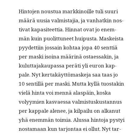
Hin­to­jen nous­tua markki­noille tuli suuri
määrä uusia valmis­ta­jia, ja van­hatkin nos­
ti­vat kap­a­siteet­tia. Hin­nat ovat jo enem­
män kuin puolit­tuneet hui­pus­ta. Maskeista
pyy­det­ti­in jos­sain kohtaa jopa 40 sent­tiä
per mas­ki isoina määrinä ostaes­sakin, ja
kulut­ta­jakau­pas­sa peräti yli euron kap­
pale. Nyt ker­takäyt­tö­maske­ja saa taas jo
10 sen­til­lä per mas­ki. Mut­ta kyl­lä tuostakin
vielä hin­ta voi men­nä alaspäin, kos­ka
volyymien kas­vaes­sa valmis­tuskus­tan­nus
per kap­pale ale­nee, ja kil­pailu on alka­nut
yhä enem­män toimia. Alus­sa hin­to­ja pystyi
nos­ta­maan kun tar­jon­taa ei ollut. Nyt tar­