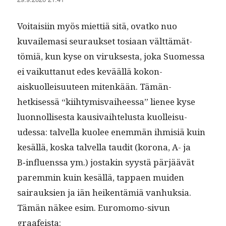
Voitaisi­in myös miet­tiä sitä, ovatko nuo
kuvaile­masi seu­rauk­set tosi­aan vält­tämät­
tömiä, kun kyse on viruk­ses­ta, joka Suomes­sa
ei vaikut­tanut edes kevääl­lä kokon­
aiskuolleisu­u­teen mitenkään. Tämän­
hetkisessä “kiihtymis­vai­heessa” lie­nee kyse
luon­nol­lis­es­ta kau­si­vai­htelus­ta kuolleisu­
udessa: talvel­la kuolee enem­män ihmisiä kuin
kesäl­lä, kos­ka talvel­la tau­dit (korona, A- ja
B‑influenssa ym.) jostakin syys­tä pär­jäävät
parem­min kuin kesäl­lä, tap­paen muiden
sairauk­sien ja iän heiken­tämiä van­huk­sia.
Tämän näkee esim. Euro­mo­mo-sivun
graafeista: