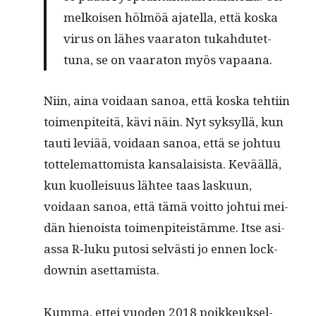
melkoisen hölmöä ajatel­la, että kos­ka
virus on läh­es vaara­ton tukah­dutet­
tuna, se on vaara­ton myös vapaana.
Niin, aina voidaan sanoa, että kos­ka tehti­in
toimen­piteitä, kävi näin. Nyt syksyl­lä, kun
tau­ti lev­iää, voidaan sanoa, että se johtuu
tot­telemat­tomista kansalai­sista. Kevääl­lä,
kun kuolleisu­us läh­tee taas lasku­un,
voidaan sanoa, että tämä voit­to joh­tui mei­
dän hienoista toimen­piteistämme. Itse asi­
as­sa R‑luku putosi selvästi jo ennen lock­
down­in asettamista.
Kum­ma, ettei vuo­den 2018 poikkeuk­sel­