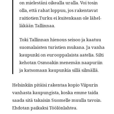
on mielestäni oikeal­la ural­la. Voi tosin
olla, että rahat lop­puu, jos rak­en­ta­vat
raitiotien.Turku ei kuitenkaan ole lähel­
läkään Tallinnaa.
Toki Tallinnan hienous seisoo ja kaatuu
suo­ma­lais­ten tur­istien mukana. Ja van­ha
kaupun­ki on euroop­palaista aatelia. Silti
kehotan Osmoakin men­emän naa­puri­in
ja kat­so­maan kaupunkia sil­lä silmällä.
Helsinki­in pitäisi rak­en­taa kopio Viipurin
van­has­ta kaupungista, kos­ka emme tai­da
saa­da sitä takaisin Suomelle muul­la tavoin.
Ehdotan paikak­si Töölönlahtea.