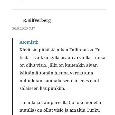
R.Silfverberg
sanoo:
26.9.2020 0:17
Atom­isti
:
Käväisin pitkästä aikaa Tallinnas­sa. En
tiedä – vaik­ka kyl­lä osaan arvail­la – mikä
on ollut visio. Jäl­ki on kuitenkin aivan
käit­tämät­tömän hienoa ver­rat­tuna
mihinkään suo­ma­laiseen tai edes ruot­
salaiseen kaupunkiin.
Turul­la ja Tam­pereel­la (jo toki monel­la
muul­la) on ollut visio ja ainakin Turku