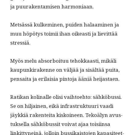
ja puu­rak­en­tamisen harmoniaan.
Met­sässä kulkem­i­nen, puiden halaami­nen ja
muu höpö­tys toimii ihan oikeasti ja lievit­tää
stressiä.
Myös melu absorboituu tehokkaasti, mikäli
kaupunki­rakenne on väljää ja sisältää pui­ta,
pen­sai­ta ja eri­laisia pin­to­ja ääniä heijastaen.
Ratikan koli­nalle olisi vai­h­toe­hto: sähköbus­si.
Se on hil­jainen, eikä infra­struk­tu­uri vaa­di
jäykkiä rak­en­tei­ta kiskoi­neen. Tekoä­lyn avus­
tuk­sel­la sähköbus­sit voivat ajaa toisi­in­sa
linkit­tyneinä, jol­loin bus­sikaisto­jen kap­a­siteet­