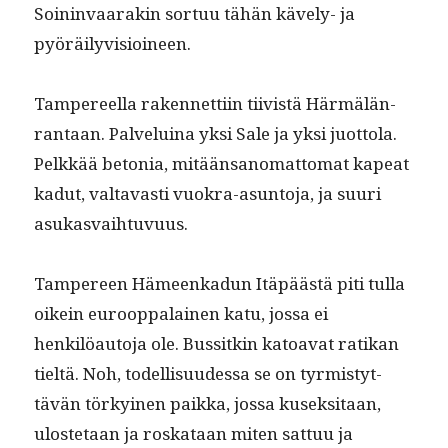
Soin­in­vaarakin sor­tuu tähän käve­ly- ja
pyöräilyvisioineen.
Tam­pereel­la raken­net­ti­in tiivistä Här­mälän­
ran­taan. Palveluina yksi Sale ja yksi juot­to­la.
Pelkkää beto­nia, mitään­sanomat­tomat kapeat
kadut, val­tavasti vuokra-asun­to­ja, ja suuri
asukasvaihtuvuus.
Tam­pereen Hämeenkadun Itäpäästä piti tul­la
oikein euroop­palainen katu, jos­sa ei
henkilöau­to­ja ole. Bus­sitkin katoa­vat ratikan
tieltä. Noh, todel­lisu­udessa se on tyr­mistyt­
tävän törkyi­nen paik­ka, jos­sa kusek­si­taan,
uloste­taan ja roskataan miten sat­tuu ja