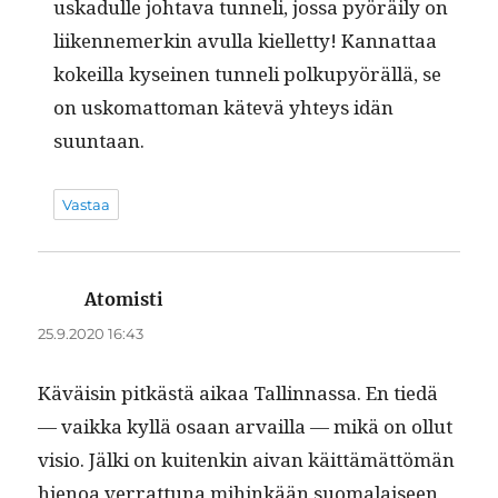
uskadulle johta­va tun­neli, jos­sa pyöräi­ly on
liiken­nemerkin avul­la kiel­let­ty! Kan­nat­taa
kokeil­la kyseinen tun­neli polkupyöräl­lä, se
on usko­mat­toman kätevä yhteys idän
suuntaan.
Vastaa
Atomisti
sanoo:
25.9.2020 16:43
Käväisin pitkästä aikaa Tallinnas­sa. En tiedä
— vaik­ka kyl­lä osaan arvail­la — mikä on ollut
visio. Jäl­ki on kuitenkin aivan käit­tämät­tömän
hienoa ver­rat­tuna mihinkään suo­ma­laiseen