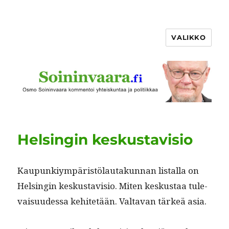
VALIKKO
Helsingin keskustavisio
Kaupunkiym­päristölau­takun­nan listal­la on
Helsin­gin keskus­tavi­sio. Miten keskus­taa tule­
vaisu­udessa kehitetään. Val­ta­van tärkeä asia.