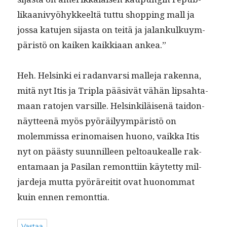
likaanivyöhyk­keeltä tut­tu shop­ping mall ja
jos­sa katu­jen sijas­ta on teitä ja jalankulkuym­
päristö on kaiken kaikki­aan ankea.”
Heh. Helsin­ki ei radan­var­si malle­ja raken­na,
mitä nyt Itis ja Tripla pää­sivät vähän lip­sah­ta­
maan rato­jen var­sille. Helsinkiläisenä taidon­
näyt­teenä myös pyöräi­lyym­päristö on
molem­mis­sa eri­no­maisen huono, vaik­ka Itis
nyt on päästy suun­nilleen pel­toaukealle rak­
en­ta­maan ja Pasi­lan remont­ti­in käytet­ty mil­
jarde­ja mut­ta pyöräre­itit ovat huonom­mat
kuin ennen remonttia.
Vastaa