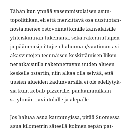
Tähän kun ynnää vasem­mis­to­laisen asun­
topoli­ti­ikan, eli että merkit­tävä osa uus­tuotan­
nos­ta menee ostovoimat­tomille kansalaisille
yhteiskun­nan tuke­m­ana, sekä raken­nut­ta­jien
ja pääo­masi­joit­ta­jien haluaman/vaatiman asi­
akasvir­to­jen teen­näisen keskit­tämisen liiken­
ner­atkaisuil­la raken­net­ta­van uuden alueen
keskelle ostari­in, niin alkaa olla selvää, että
uusien aluei­den kadun­var­sil­la ei ole edel­ly­tyk­
siä kuin kebab-pizzer­ille, parhaim­mil­laan
s‑ryhmän rav­in­to­lalle ja alepalle.
Jos halu­aa asua kaupungis­sa, pitää Suomes­sa
asua kilo­metrin säteel­lä kol­men sepän pat­