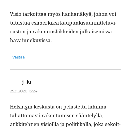
Visio tarkoit­taa myös harhanäkyä, johon voi
tutus­tua esimerkik­si kaupunkisu­un­nit­telu­vi­
ras­ton ja raken­nus­li­ikkei­den julkaise­mis­sa
havainnekuvissa.
Vastaa
j-lu
sanoo:
25.9.2020 15:24
Helsin­gin keskus­ta on pelastet­tu lähin­nä
tahat­tomasti rak­en­tamisen sään­te­lyl­lä,
arkkite­htien visioil­la ja poli­ti­ikalla, joka sekoit­