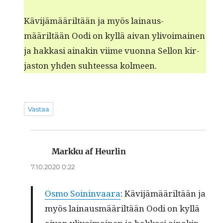
Kävi­jämääriltään ja myös lain­aus­
määriltään Oodi on kyl­lä aivan ylivoimainen
ja hakkasi ainakin viime vuon­na Sel­l­on kir­
jas­ton yhden suh­teessa kolmeen.
Vastaa
Markku af Heurlin
sanoo:
7.10.2020 0:22
Osmo Soin­in­vaara
: Kävi­jämääriltään ja
myös lain­aus­määriltään Oodi on kyl­lä