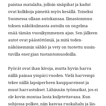
pais­taa mata­lal­ta, jol­loin sisäpi­hat ja kadut
ovat kolkko­ja pimeitä myös kesäl­lä. Toisek­si
Suomes­sa ollaan autokansaa. Ilmas­ton­muu­
tok­sen näkökul­mas­ta autoilu on ongel­ma
enää tämän vuosikymme­nen ajan. Sen jäl­keen
autot ovat päästöt­tömiä, ja mitä toden­
näköisem­min sähkö ja vety on tuotet­tu uusi­u­
tuvil­la ener­gian tuotantomuodoilla.
Pyörät ovat ihan kivo­ja, mut­ta hyvin har­va
niil­lä painaa ympäri vuo­den. Vielä harvem­pi
tekee niil­lä lap­siper­heen kaup­pareis­sut ja
muut har­ras­tuk­set. Lähin­nän työ­matkat, jos ei
ole kovin mon­taa las­ta kul­jetet­ta­vana. Kun
sohjos­sa pol­kee, niin kas­vaa ruoka­halu ja läs­