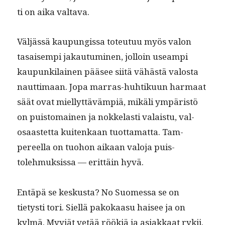
ti on aika valtava.
Väljässä kaupungis­sa toteu­tuu myös val­on
tasaisem­pi jakau­tu­mi­nen, jol­loin use­ampi
kaupunki­lainen pääsee siitä vähästä val­osta
naut­ti­maan. Jopa mar­ras-huhtiku­un har­maat
säät ovat miel­lyt­tävämpiä, mikäli ympäristö
on puis­tom­ainen ja nokke­lasti valais­tu, val­
osaastet­ta kuitenkaan tuot­ta­mat­ta. Tam­
pereel­la on tuo­hon aikaan val­o­ja puis­
tolehmuk­sis­sa — erit­täin hyvä.
Entäpä se keskus­ta? No Suomes­sa se on
tietysti tori. Siel­lä pakokaa­su haisee ja on
kylmä. Myyjät vetää röök­iä ja asi­akkaat rykii.