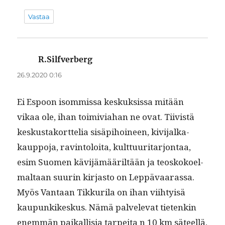
Vastaa
R.Silfverberg
sanoo:
26.9.2020 0:16
Ei Espoon isom­mis­sa keskuk­sis­sa mitään
vikaa ole, ihan toimivi­a­han ne ovat. Tiivistä
keskus­tako­rt­telia sisäpi­hoi­neen, kivi­jalka­
kaup­po­ja, rav­in­toloi­ta, kult­tuu­ri­tar­jon­taa,
esim Suomen kävi­jämääriltään ja teoskokoel­
mal­taan suurin kir­jas­to on Lep­pä­vaaras­sa.
Myös Van­taan Tikkuri­la on ihan viihty­isä
kaupunkikeskus. Nämä palvel­e­vat tietenkin
enem­män paikallisia tarpei­ta n 10 km säteel­lä,