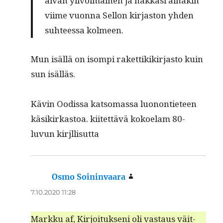
aivan ylivoimainen ja hakkasi ainakin
viime vuon­na Sel­l­on kir­jas­ton yhden
suh­teessa kolmeen.
Mun isäl­lä on isom­pi raket­tikikir­jas­to kuin
sun isälläs.
Kävin Ood­is­sa kat­so­mas­sa luonon­ti­eteen
käsikirkas­toa. kiitet­tävä kokoe­lam 80-
luvun kirjllisutta
Osmo Soininvaara
sanoo:
7.10.2020 11:28
Markku af, Kir­joituk­seni oli vas­taus väit­