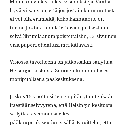
Min­un on vaikea lukea visiotek­ste­jä. Van­ha
hyvä viisaus on, että jos jostain kan­nan­oto­s­ta
ei voi olla erim­ieltä, koko kan­nan­ot­to on
turha. Jos tätä nou­datet­taisi­in, ja itses­tään
selvä liirum­laarum pois­tet­taisi­in, 43-sivuinen
visiopa­peri ohen­tu­isi merkittävästi.
Visios­sa tavoit­teena on jatkos­sakin säi­lyt­tää
Helsin­gin keskus­ta Suomen toimin­nal­lis­es­ti
monipuolise­na pääkeskuksena.
Joskus 15 vuot­ta sit­ten en pitänyt mitenkään
itses­tään­selvyytenä, että Helsin­gin keskus­ta
säi­lyt­tää ase­maansa edes
pääkaupunkiseudun sisäl­lä. Kuvit­telin, että