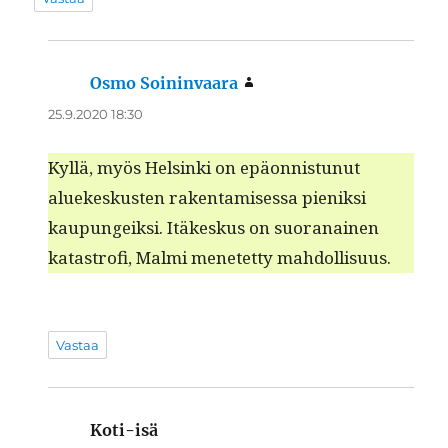
Osmo Soininvaara
sanoo:
25.9.2020 18:30
Kyl­lä, myös Helsin­ki on epäon­nis­tunut
aluekeskusten rak­en­tamises­sa pieniksi
kaupungeik­si. Itäkeskus on suo­ranainen
katas­trofi, Mal­mi menetet­ty mahdollisuus.
Vastaa
Koti-isä
sanoo: