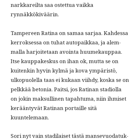
narkkareil­ta saa ostet­tua vaik­ka
rynnäkkökiväärin.
Tam­pereen Rati­na on samaa sar­jaa. Kahdessa
ker­rokses­sa on tuhat autopaikkaa, ja alem­
mal­la har­joite­taan avoin­ta huumekaup­paa.
Itse kaup­pakeskus on ihan ok, mut­ta se on
kuitenkin hyvin kylmä ja kova ympäristö,
ulkop­uolel­la taas ei kukaan viihdy, kos­ka se on
pelkkää beto­nia. Pait­si, jos Rati­nan sta­di­ol­la
on jokin mak­sulli­nen tapah­tu­ma, niin ihmiset
kerään­tyvät Rati­nan por­taille sitä
kuuntelemaan.
Sori nyt vain stadi­laiset tästä man­se­vuo­datuk­