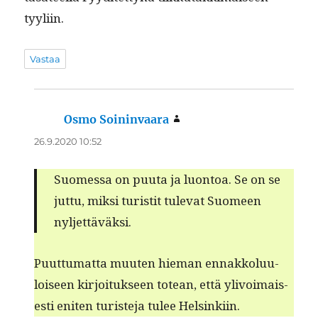
tyyliin.
Vastaa
Osmo Soininvaara
sanoo:
26.9.2020 10:52
Suomes­sa on puu­ta ja luon­toa. Se on se
jut­tu, mik­si tur­is­tit tule­vat Suomeen
nyljettäväksi.
Puut­tumat­ta muuten hie­man ennakkolu­u­
loiseen kir­joituk­seen totean, että ylivoimais­
es­ti eniten tur­is­te­ja tulee Helsinkiin.