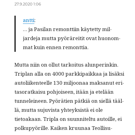
27.9.2020 1:06
antti
:
… ja Pasi­lan remont­ti­in käytet­ty mil­
jarde­ja mut­ta pyöräre­itit ovat huonom­
mat kuin ennen remonttia.
Mut­ta niin on ollut tarkoi­tus alun­perinkin.
Tri­plan alla on 4000 parkkipaikkaa ja lisäk­si
autoli­iken­teelle 130 miljoon­aa mak­sanut eri­
ta­so­ratkaisu pohjoiseen, itään ja etelään
tun­nelei­neen. Pyörä­tien pätk­iä on siel­lä tääl­
lä, mut­ta suju­vista yhteyk­sistä ei ole
tietoakaan. Tripla on suun­nitel­tu autoille, ei
polkupyörille. Kaiken kru­u­naa Teol­lisu­