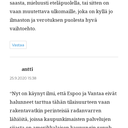
saas­ta, mielu­usti eteläpuolel­la, tai sit­ten on
vaan muutet­ta­va ulko­maille, joka on kyl­lä jo
ilmas­ton ja vero­tuk­sen puoles­ta hyvä
vaihtoehto.
Vastaa
antti
sanoo:
25.9.2020 15:38
“Nyt on käynyt ilmi, että Espoo ja Van­taa eivät
halun­neet tart­tua tähän tilaisu­ur­teen vaan
rak­en­ta­vatkin per­in­teisiä radan­var­ren
lähiöitä, jois­sa kaupunki­mais­ten palvelu­jen
sijas­ta on amerikkalaisen kaupun­gin repub­