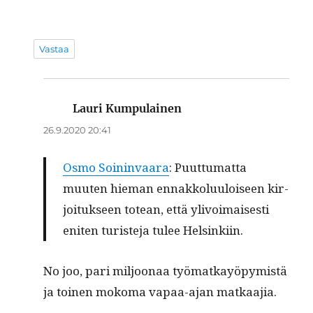
Vastaa
Lauri Kumpulainen
sanoo:
26.9.2020 20:41
Osmo Soin­in­vaara
: Puut­tumat­ta
muuten hie­man ennakkolu­u­loiseen kir­
joituk­seen totean, että ylivoimais­es­ti
eniten tur­is­te­ja tulee Helsinkiin.
No joo, pari miljoon­aa työ­matkayöpymistä
ja toinen moko­ma vapaa-ajan matkaajia.