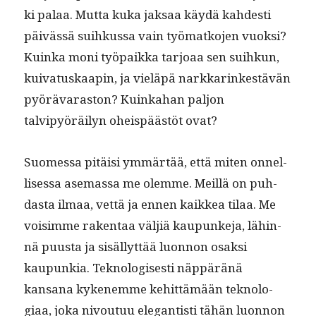
ki palaa. Mut­ta kuka jak­saa käy­dä kahdesti
päivässä suihkus­sa vain työ­matko­jen vuok­si?
Kuin­ka moni työ­paik­ka tar­joaa sen suihkun,
kui­v­a­tuskaapin, ja vieläpä narkkarinkestävän
pyörä­varas­ton? Kuinka­han paljon
talvipyöräi­lyn oheis­päästöt ovat?
Suomes­sa pitäisi ymmärtää, että miten onnel­
lises­sa ase­mas­sa me olemme. Meil­lä on puh­
das­ta ilmaa, vet­tä ja ennen kaikkea tilaa. Me
voisimme rak­en­taa väljiä kaupunke­ja, lähin­
nä puus­ta ja sisäl­lyt­tää luon­non osak­si
kaupunkia. Tek­nol­o­gis­es­ti näp­päränä
kansana kyken­emme kehit­tämään teknolo­
giaa, joka nivoutuu ele­gan­tisti tähän luon­non