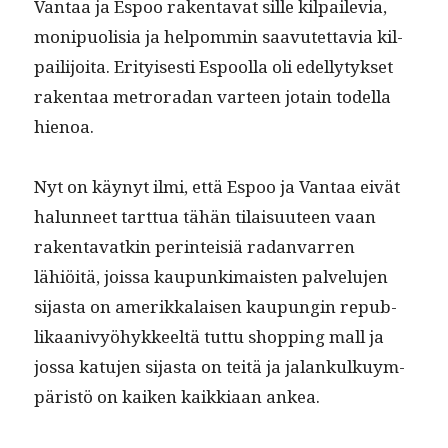
Van­taa ja Espoo rak­en­ta­vat sille kil­paile­via,
monipuolisia ja helpom­min saavutet­tavia kil­
pail­i­joi­ta. Eri­tyis­es­ti Espool­la oli edel­ly­tyk­set
rak­en­taa metro­radan var­teen jotain todel­la
hienoa.
Nyt on käynyt ilmi, että Espoo ja Van­taa eivät
halun­neet tart­tua tähän tilaisu­u­teen vaan
rak­en­ta­vatkin per­in­teisiä radan­var­ren
lähiöitä, jois­sa kaupunki­mais­ten palvelu­jen
sijas­ta on amerikkalaisen kaupun­gin repub­
likaanivyöhyk­keeltä tut­tu shop­ping mall ja
jos­sa katu­jen sijas­ta on teitä ja jalankulkuym­
päristö on kaiken kaikki­aan ankea.