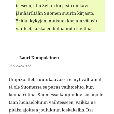
teeseen, että Sel­l­on kir­jas­to on kävi­
jämääriltään Suomen suurin kir­jas­to.
Yritän kyky­jeni mukaan kor­ja­ta väärät
väit­teet, kos­ka en halua niitä levittää..
Lauri Kumpulainen
sanoo:
26.9.2020 9:33
Umpiko­rt­teli ruu­tukaavas­sa ei nyt vält­tämät­
tä ole Suomes­sa se paras vai­h­toe­hto, kun
lääniä riit­tää. Suomes­sa kaupunkivi­siot ajoite­
taan heinäeloku­un vai­h­teeseen, vaik­ka ne
pitäisi ajoit­taa jouluku­un loskake­li­in. Itse