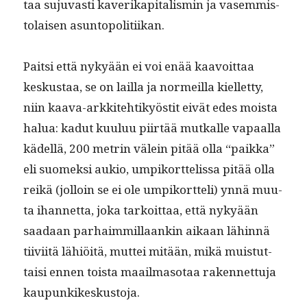
taa suju­vasti kaverikap­i­tal­is­min ja vasem­mis­
to­laisen asuntopolitiikan.
Pait­si että nykyään ei voi enää kaavoit­taa
keskus­taa, se on lail­la ja normeil­la kiel­let­ty,
niin kaa­va-arkkite­htikyöstit eivät edes moista
halua: kadut kuu­luu piirtää mutkalle vapaal­la
kädel­lä, 200 metrin välein pitää olla “paik­ka”
eli suomek­si aukio, umpiko­rt­telis­sa pitää olla
reikä (jol­loin se ei ole umpiko­rt­teli) ynnä muu­
ta ihan­net­ta, joka tarkoit­taa, että nykyään
saadaan parhaim­mil­laankin aikaan lähin­nä
tiivi­itä lähiöitä, mut­tei mitään, mikä muis­tut­
taisi ennen toista maail­ma­so­taa raken­net­tu­ja
kaupunkikeskustoja.