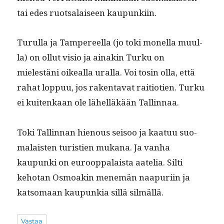
tai edes ruot­salaiseen kaupunkiin.
Turul­la ja Tam­pereel­la (jo toki monel­la muul­
la) on ollut visio ja ainakin Turku on
mielestäni oikeal­la ural­la. Voi tosin olla, että
rahat lop­puu, jos rak­en­ta­vat raiti­o­tien. Turku
ei kuitenkaan ole lähel­läkään Tallinnaa.
Toki Tallinnan hienous seisoo ja kaatuu suo­
ma­lais­ten tur­istien mukana. Ja van­ha
kaupun­ki on euroop­palaista aatelia. Silti
kehotan Osmoakin men­emän naa­puri­in ja
kat­so­maan kaupunkia sil­lä silmällä.
Vastaa