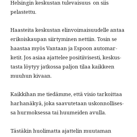
Helsin­gin keskus­tan tule­vaisu­us on siis
pelastettu.
Haastei­ta keskus­tan elin­voimaisu­udelle antaa
erikoiskau­pan siir­tymi­nen net­ti­in. Tosin se
haas­taa myös Van­taan ja Espoon automar­
ketit. Jos asi­aa ajat­telee posi­ti­ivis­es­ti, keskus­
tas­ta löy­tyy jatkos­sa paljon tilaa kaik­keen
muuhun kivaan.
Kaikki­han me tiedämme, että visio tarkoit­taa
harhanäkyä, joka saavute­taan uskon­nol­lises­
sa hurmok­ses­sa tai huumei­den avulla.
Tästäkin huoli­mat­ta ajat­telin muu­ta­man