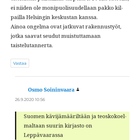
ei niiden ole monipuolisu­udel­laan pakko kil­
pail­la Helsin­gin keskus­tan kanssa.
Ain­oa ongel­ma ovat jatku­vat raken­nustyöt,
jot­ka saa­vat seudut muis­tut­ta­maan
taistelutannerta.
Vastaa
Osmo Soininvaara
sanoo:
26.9.2020 10:56
Suomen kävi­jämääriltään ja teoskokoel­
mal­taan suurin kir­jas­to on
Leppävaarassa