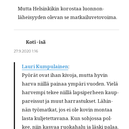
Mut­ta Helsinkikin korostaa luon­non­
läheisyy­den ole­van se matkailuvetovoima.
Koti-isä
sanoo:
27.9.2020 1:16
Lau­ri Kumpu­lainen
:
Pyörät ovat ihan kivo­ja, mut­ta hyvin
har­va niil­lä painaa ympäri vuo­den. Vielä
harvem­pi tekee niil­lä lap­siper­heen kaup­
pareis­sut ja muut har­ras­tuk­set. Lähin­
nän työ­matkat, jos ei ole kovin mon­taa
las­ta kul­jetet­ta­vana. Kun sohjos­sa pol­
kee, niin kas­vaa ruoka­halu ja läs­ki palaa.