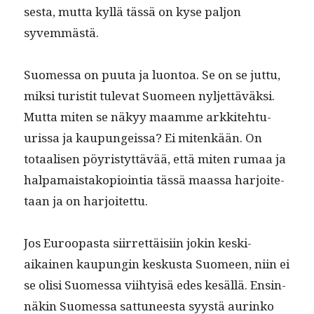
ses­ta, mut­ta kyl­lä tässä on kyse paljon
syvemmästä.
Suomes­sa on puu­ta ja luon­toa. Se on se jut­tu,
mik­si tur­is­tit tule­vat Suomeen nyl­jet­täväk­si.
Mut­ta miten se näkyy maamme arkkite­htu­
uris­sa ja kaupungeis­sa? Ei mitenkään. On
totaalisen pöyristyt­tävää, että miten rumaa ja
hal­pa­mais­tako­pi­oin­tia tässä maas­sa har­joite­
taan ja on harjoitettu.
Jos Euroopas­ta siir­ret­täisi­in jokin keski­
aikainen kaupun­gin keskus­ta Suomeen, niin ei
se olisi Suomes­sa viihty­isä edes kesäl­lä. Ensin­
näkin Suomes­sa sat­tuneesta syys­tä aurinko