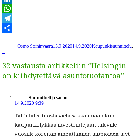
LinkedIn
WhatsApp
Telegram
Kirjoittaja
Julkaistu
Kategoriat
Share
Osmo Soininvaara
13.9.2020
14.9.2020
Kaupunkisuunnittelu
,
_
32 vastausta artikkeliin “Helsingin
on kiihdytettävä asuntotuotantoa”
Suunnittelija
sanoo:
14.9.2020 9:39
Tahti tulee tuos­ta vielä sakkaa­maan kun
kaupun­ki lykkää investoin­te­jaan tuleville
vuosille koro­nan aiheut­tamien tap­pi­oiden täyt­