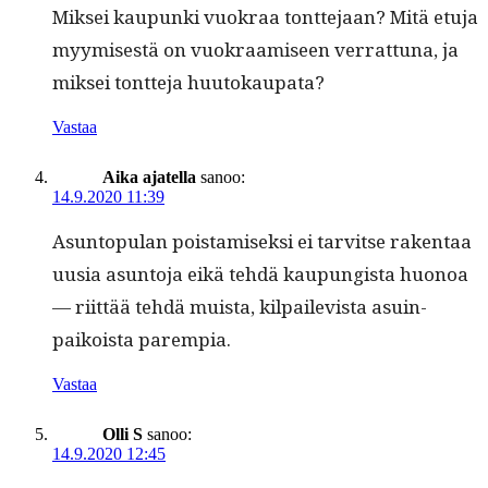
Mik­sei kaupun­ki vuokraa tont­te­jaan? Mitä etu­ja
myymis­es­tä on vuokraamiseen ver­rat­tuna, ja
mik­sei tont­te­ja huutokaupata?
Vastaa
Aika ajatella
sanoo:
14.9.2020 11:39
Asun­top­u­lan pois­tamisek­si ei tarvitse rak­en­taa
uusia asun­to­ja eikä tehdä kaupungista huonoa
— riit­tää tehdä muista, kil­paile­vista asuin­
paikoista parempia.
Vastaa
Olli S
sanoo:
14.9.2020 12:45