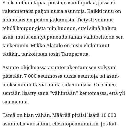
Ei ole mitään tapaa pois­taa asun­top­u­laa, jos­sa ei
raken­net­taisi paljon uusia asun­to­ja. Kaik­ki muu on
hölmöläis­ten peiton jatkamista. Tietysti voimme
tehdä kaupungista niin huonon, ettei siinä halu­ta
asua, mut­ta en nyt paneudu tähän vai­h­toe­htoon sen
tarkem­min. Mikko Alat­a­lo on tosin ehdot­tanut
tätäkin, tarkoit­taen tosin Tamperetta.
Asun­to-ohjel­mas­sa asun­torak­en­tamisen volyy­mi
pide­tään 7 000 asun­nos­sa uusia asun­to­ja tai asun­
noik­si muutet­tavia mui­ta raken­nuk­sia. On siihen
sen­tään lisät­ty sana ”vähin­tään” ker­tomas­sa, että yli
saa mennä.
Tämä on liian vähän. Määrää pitäisi lisätä 10 000
asun­nol­la vuosit­tain, ellei nopeam­minkin. Jos kat­