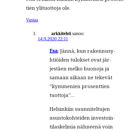
tien yli­tuot­to­ja ole.
Vastaa
arkkitehti
sanoo:
14.9.2020 22:11
Esa
: Jän­nä, kun raken­nusy­
htiöi­den tulok­set ovat jär­
jestäen melko huono­ja ja
samaan aikaan ne tekevät
”kym­me­nien pros­ent­tien
tuottoja”…
Helsinki­in suun­nitel­tu­jen
asun­toko­htei­den investoin­
ti­laskelmia näh­neenä voin