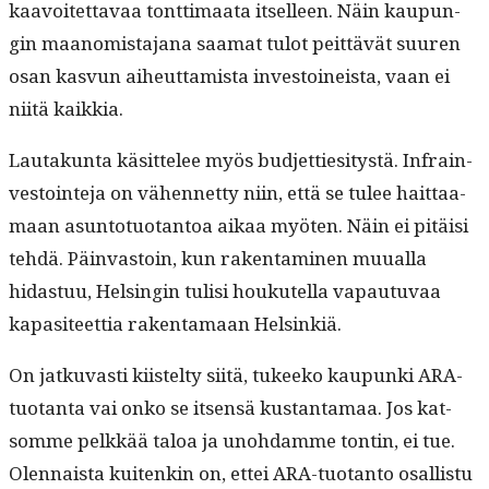
kaavoitet­tavaa tont­ti­maa­ta itselleen. Näin kaupun­
gin maan­omis­ta­jana saa­mat tulot peit­tävät suuren
osan kasvun aiheut­tamista investoineista, vaan ei
niitä kaikkia.
Lau­takun­ta käsit­telee myös bud­jet­tiesi­tys­tä. Infrain­
vestoin­te­ja on vähen­net­ty niin, että se tulee hait­taa­
maan asun­to­tuotan­toa aikaa myöten. Näin ei pitäisi
tehdä. Päin­vas­toin, kun rak­en­t­a­mi­nen muual­la
hidas­tuu, Helsin­gin tulisi houkutel­la vapau­tu­vaa
kap­a­siteet­tia rak­en­ta­maan Helsinkiä.
On jatku­vasti kiis­tel­ty siitä, tukeeko kaupun­ki ARA-
tuotan­ta vai onko se itsen­sä kus­tan­ta­maa. Jos kat­
somme pelkkää taloa ja uno­hdamme ton­tin, ei tue.
Olen­naista kuitenkin on, ettei ARA-tuotan­to osal­lis­tu