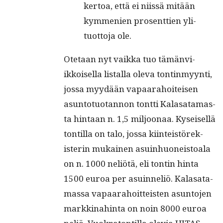
ker­toa, että ei niis­sä mitään
kym­me­nien pros­ent­tien yli­
tuot­to­ja ole.
Ote­taan nyt vaik­ka tuo tämän­vi­
ikkoisel­la listal­la ole­va ton­tin­myyn­ti,
jos­sa myy­dään vapaara­hoiteisen
asun­to­tuotan­non tont­ti Kalasa­ta­mas­
ta hin­taan n. 1,5 miljoon­aa. Kyseisel­lä
ton­til­la on talo, jos­sa kiin­teistörek­
isterin mukainen asuin­huoneis­toala
on n. 1000 neliötä, eli ton­tin hin­ta
1500 euroa per asuin­neliö. Kalasa­ta­
mas­sa vapaara­hoit­teis­ten asun­to­jen
markki­nahin­ta on noin 8000 euroa