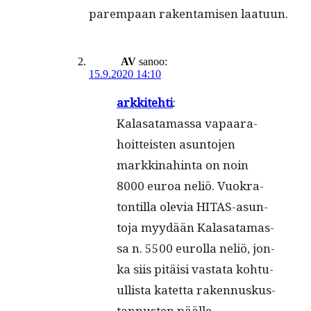
parem­paan rak­en­tamisen laatuun.
AV
sanoo:
15.9.2020 14:10
arkkite­hti
:
Kalasa­ta­mas­sa vapaara­
hoit­teis­ten asun­to­jen
markki­nahin­ta on noin
8000 euroa neliö. Vuokra­
ton­til­la ole­via HITAS-asun­
to­ja myy­dään Kalasa­ta­mas­
sa n. 5500 eurol­la neliö, jon­
ka siis pitäisi vas­ta­ta kohtu­
ullista katet­ta raken­nuskus­
tan­nusten päälle.