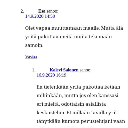
Esa
sanoo:
14.9.2020 14:58
Olet vapaa muut­ta­maan maalle. Mut­ta älä
yritä pakot­taa meitä mui­ta tekemään
samoin.
Vastaa
Kalevi Salonen
sanoo:
16.9.2020 16:19
En tietenkään yritä pakot­taa ketään
mihinkään, mut­ta jos olen kanssasi
eri mieltä, odot­taisin asial­lista
keskustelua. Et mil­lään taval­la yrit­
tänytkään kumo­ta perustelu­jani vaan