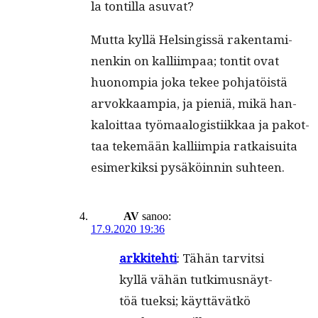
la ton­til­la asuvat?
Mut­ta kyl­lä Helsingis­sä rak­en­t­a­mi­
nenkin on kalli­im­paa; ton­tit ovat
huonom­pia joka tekee poh­jatöistä
arvokkaampia, ja pieniä, mikä han­
kaloit­taa työ­maal­o­gis­ti­ikkaa ja pakot­
taa tekemään kalli­impia ratkaisui­ta
esimerkik­si pysäköin­nin suhteen.
AV
sanoo:
17.9.2020 19:36
arkkite­hti
: Tähän tarvit­si
kyl­lä vähän tutkimus­näyt­
töä tuek­si; käyt­tävätkö