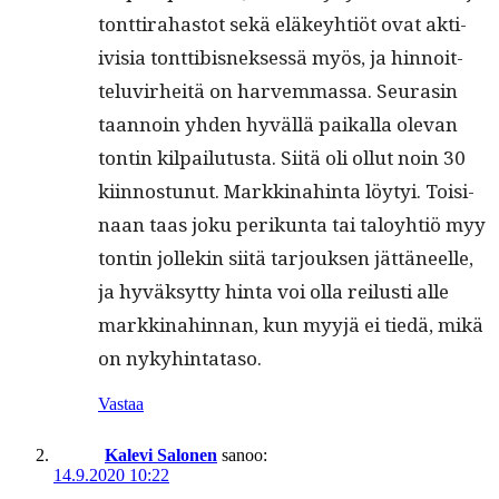
tont­ti­ra­has­tot sekä eläkey­htiöt ovat akti­
ivisia tont­tibis­nek­sessä myös, ja hin­noit­
telu­virheitä on harvem­mas­sa. Seurasin
taan­noin yhden hyväl­lä paikalla ole­van
ton­tin kil­pailu­tus­ta. Siitä oli ollut noin 30
kiin­nos­tunut. Markki­nahin­ta löy­tyi. Toisi­
naan taas joku perikun­ta tai taloy­htiö myy
ton­tin jollekin siitä tar­jouk­sen jät­täneelle,
ja hyväksyt­ty hin­ta voi olla reilusti alle
markki­nahin­nan, kun myyjä ei tiedä, mikä
on nykyhintataso.
Vastaa
Kalevi Salonen
sanoo:
14.9.2020 10:22