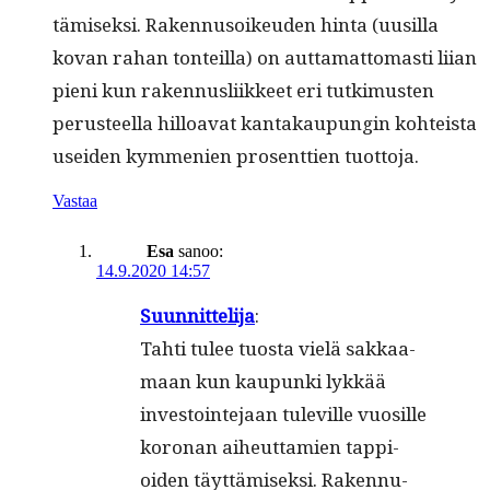
tämisek­si. Raken­nu­soikeu­den hin­ta (uusil­la
kovan rahan ton­teil­la) on aut­ta­mat­tomasti liian
pieni kun raken­nus­li­ik­keet eri tutkimusten
perus­teel­la hilloa­vat kan­takaupun­gin kohteista
usei­den kym­me­nien pros­ent­tien tuottoja.
Vastaa
Esa
sanoo:
14.9.2020 14:57
Suun­nit­teli­ja
:
Tahti tulee tuos­ta vielä sakkaa­
maan kun kaupun­ki lykkää
investoin­te­jaan tuleville vuosille
koro­nan aiheut­tamien tap­pi­
oiden täyt­tämisek­si. Raken­nu­