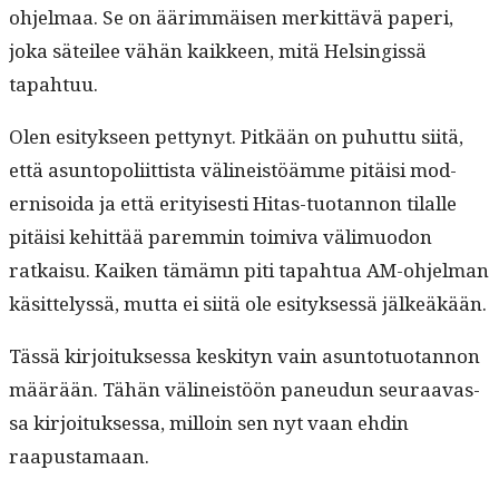
ohjel­maa. Se on äärim­mäisen merkit­tävä paperi,
joka säteilee vähän kaik­keen, mitä Helsingis­sä
tapahtuu.
Olen esi­tyk­seen pet­tynyt. Pitkään on puhut­tu siitä,
että asun­topoli­it­tista välineistöämme pitäisi mod­
ernisoi­da ja että eri­tyis­es­ti Hitas-tuotan­non tilalle
pitäisi kehit­tää parem­min toimi­va välimuodon
ratkaisu. Kaiken tämämn piti tapah­tua AM-ohjel­man
käsit­telyssä, mut­ta ei siitä ole esi­tyk­sessä jälkeäkään.
Tässä kir­joituk­ses­sa keski­tyn vain asun­to­tuotan­non
määrään. Tähän välineistöön paneudun seu­raavas­
sa kir­joituk­ses­sa, mil­loin sen nyt vaan ehdin
raapustamaan.