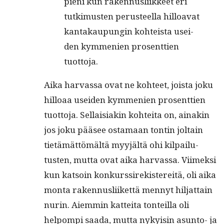
pieni kun raken­nus­li­ik­keet eri
tutkimusten perus­teel­la hilloa­vat
kan­takaupun­gin kohteista usei­
den kym­me­nien pros­ent­tien
tuottoja.
Aika har­vas­sa ovat ne kohteet, joista joku
hilloaa usei­den kym­me­nien pros­ent­tien
tuot­to­ja. Sel­l­aisi­akin kohtei­ta on, ainakin
jos joku pääsee osta­maan ton­tin joltain
tietämät­tömältä myyjältä ohi kil­pailu­
tusten, mut­ta ovat aika har­vas­sa. Viimek­si
kun kat­soin konkurssirek­istere­itä, oli aika
mon­ta raken­nus­li­iket­tä men­nyt hil­jat­tain
nurin. Aiem­min kat­tei­ta ton­teil­la oli
helpom­pi saa­da, mut­ta nyky­isin asun­to- ja