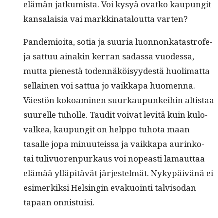
elämän jatku­mista. Voi kysyä ovatko kaupun­git
kansalaisia vai markki­na­t­alout­ta varten?
Pan­demioi­ta, sotia ja suuria luon­nonkatas­tro­fe­
ja sat­tuu ainakin ker­ran sadas­sa vuodessa,
mut­ta pien­estä toden­näköisyy­destä huoli­mat­ta
sel­l­ainen voi sat­tua jo vaikka­pa huomen­na.
Väestön kokoami­nen suurkaupunkei­hin altistaa
suurelle tuholle. Tau­dit voivat lev­itä kuin kulo­
valkea, kaupun­git on help­po tuho­ta maan
tasalle jopa min­u­uteis­sa ja vaikka­pa aurinko-
tai tulivuoren­purkaus voi nopeasti lamaut­taa
elämää ylläpitävät jär­jestelmät. Nykypäivänä ei
esimerkik­si Helsin­gin evakuoin­ti talvi­so­dan
tapaan onnistuisi.