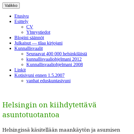
Siirry
Valikko
sisältöön
Etusivu
Esittely
CV
Yhteystiedot
Blogini säännöt
Julkaisut — tilaa kirjojani
Kunnallisvaalit
Seuraavat 400 000 helsinkiläistä
kunnallisvaaliohjelmani 2012
Kunnallisvaaliohjelmani 2008
Linkit
Kotisivuni ennen 1.5.2007
vanhat eduskuntasivuni
Helsingin on kiihdytettävä
asuntotuotantoa
Helsingis­sä käsitel­lään maankäytön ja asumisen