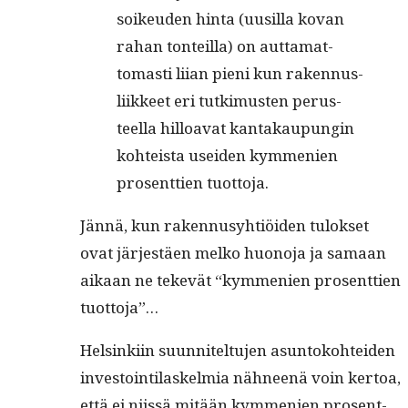
soikeu­den hin­ta (uusil­la kovan
rahan ton­teil­la) on aut­ta­mat­
tomasti liian pieni kun raken­nus­
li­ik­keet eri tutkimusten perus­
teel­la hilloa­vat kan­takaupun­gin
kohteista usei­den kym­me­nien
pros­ent­tien tuottoja.
Jän­nä, kun raken­nusy­htiöi­den tulok­set
ovat jär­jestäen melko huono­ja ja samaan
aikaan ne tekevät “kym­me­nien pros­ent­tien
tuottoja”…
Helsinki­in suun­nitel­tu­jen asun­toko­htei­den
investoin­ti­laskelmia näh­neenä voin ker­toa,
että ei niis­sä mitään kym­me­nien pros­ent­