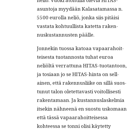
neliö. Vuokra­ton­til­la ole­via HITAS-
asun­to­ja myy­dään Kalasa­ta­mas­sa n.
5500 eurol­la neliö, jon­ka siis pitäisi
vas­ta­ta kohtu­ullista katet­ta raken­
nuskus­tan­nusten päälle.
Jon­nekin tuos­sa katoaa vapaara­hoit­
teis­es­ta tuotan­nos­ta tuhat euroa
neliöltä ver­rat­tuna HITAS-tuotan­toon,
ja tosi­aan jo se HITAS-hin­ta on sel­l­
ainen, että raken­nus­li­ike on sil­lä suos­
tunut talon oletet­tavasti voitol­lis­es­ti
rak­en­ta­maan. Ja kus­tan­nus­laskelmia
itsekin näh­neenä en suos­tu usko­maan
että tässä vapaara­hoit­teises­sa
kohteessa se ton­ni olisi käytet­ty