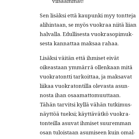
viisaammat!
Sen lisäk­si että kaupun­ki myy tont­te­ja
ali­hin­taan, se myös vuokraa niitä liian
hal­val­la. Edullis­es­ta vuokra­sopimuk­
ses­ta kan­nat­taa mak­saa rahaa.
Lisäk­si väitän että ihmiset eivät
oikeas­t­aan ymmär­rä ollenkaan mitä
vuokra­tont­ti tarkoit­taa, ja mak­sa­vat
liikaa vuokra­ton­til­la olev­as­ta asun­
nos­ta ihan osaa­mat­to­muut­taan.
Tähän tarvit­si kyl­lä vähän tutkimus­
näyt­töä tuek­si; käyt­tävätkö vuokra­
ton­teil­la asu­vat ihmiset suurem­man
osan tulois­taan asumiseen kuin oma­l­