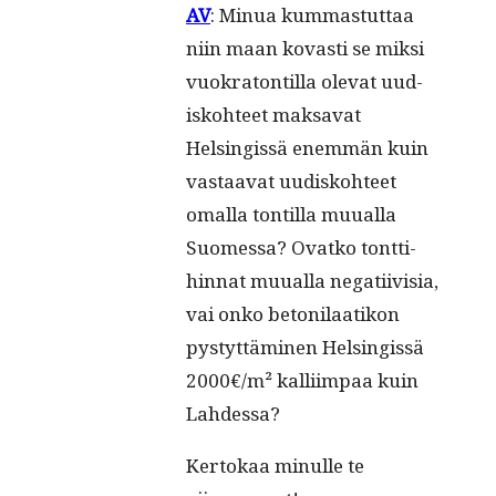
AV
: Min­ua kum­mas­tut­taa
niin maan kovasti se mik­si
vuokra­ton­til­la ole­vat uud­
isko­hteet mak­sa­vat
Helsingis­sä enem­män kuin
vas­taa­vat uud­isko­hteet
oma­l­la ton­til­la muual­la
Suomes­sa? Ovatko tont­ti­
hin­nat muual­la negati­ivisia,
vai onko betoni­laatikon
pystyt­tämi­nen Helsingis­sä
2000€/m² kalli­im­paa kuin
Lahdessa?
Ker­tokaa min­ulle te