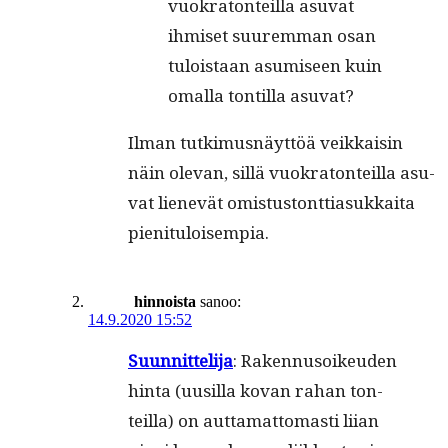
vuokra­ton­teil­la asu­vat
ihmiset suurem­man osan
tulois­taan asumiseen kuin
oma­l­la ton­til­la asuvat?
Ilman tutkimus­näyt­töä veikkaisin
näin ole­van, sil­lä vuokra­ton­teil­la asu­
vat lienevät omis­tus­tont­ti­a­sukkai­ta
pienituloisempia.
hinnoista
sanoo:
14.9.2020 15:52
Suun­nit­teli­ja
: Raken­nu­soikeu­den
hin­ta (uusil­la kovan rahan ton­
teil­la) on aut­ta­mat­tomasti liian