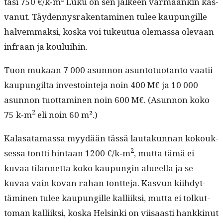
tasi 750 €/k‑m
Luku on sen jäl­keen var­maankin kas­
vanut. Täy­den­nys­rak­en­t­a­mi­nen tulee kaupungille
halvem­mak­si, kos­ka voi tukeu­tua ole­mas­sa ole­vaan
infraan ja kouluihin.
Tuon mukaan 7 000 asun­non asun­to­tuotan­to vaatii
kaupungilta investoin­te­ja noin 400 M€ ja 10 000
asun­non tuot­ta­mi­nen noin 600 M€. (Asun­non koko
2
75 k‑m
eli noin 60 m².)
Kalasa­ta­mas­sa myy­dään tässä lau­takun­nan kok­ouk­
2
ses­sa tont­ti hin­taan 1200 €/k‑m
, mut­ta tämä ei
kuvaa tilan­net­ta koko kaupun­gin alueel­la ja se
kuvaa vain kovan rahan tont­te­ja. Kasvun kiihdyt­
tämi­nen tulee kaupungille kalli­ik­si, mut­ta ei tolkut­
toman kalli­ik­si, kos­ka Helsin­ki on viisaasti han­kkin­ut