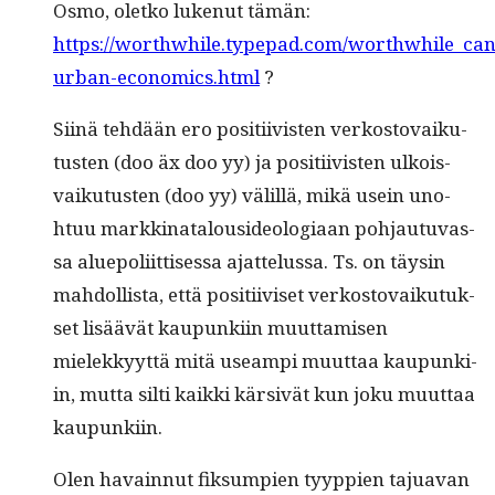
Osmo, oletko lukenut tämän:
https://worthwhile.typepad.com/worthwhile_cana
urban-economics.html
?
Siinä tehdään ero posi­ti­ivis­ten verkos­to­vaiku­
tusten (doo äx doo yy) ja posi­ti­ivis­ten ulkois­
vaiku­tusten (doo yy) välil­lä, mikä usein uno­
htuu markki­na­t­alouside­olo­giaan poh­jau­tu­vas­
sa alue­poli­it­tises­sa ajat­telus­sa. Ts. on täysin
mah­dol­lista, että posi­ti­iviset verkos­to­vaiku­tuk­
set lisäävät kaupunki­in muut­tamisen
mielekkyyt­tä mitä use­ampi muut­taa kaupunki­
in, mut­ta silti kaik­ki kär­sivät kun joku muut­taa
kaupunkiin.
Olen havain­nut fik­sumpi­en tyyp­pi­en tajua­van