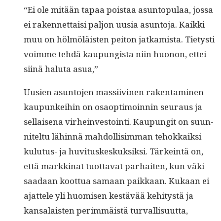
“Ei ole mitään tapaa pois­taa asun­top­u­laa, jos­sa
ei raken­net­taisi paljon uusia asun­to­ja. Kaik­ki
muu on hölmöläis­ten peiton jatkamista. Tietysti
voimme tehdä kaupungista niin huonon, ettei
siinä halu­ta asua,”
Uusien asun­to­jen mas­si­ivi­nen rak­en­t­a­mi­nen
kaupunkei­hin on osaop­ti­moin­nin seu­raus ja
sel­l­aise­na virhein­vestoin­ti. Kaupun­git on suun­
nitel­tu lähin­nä mah­dol­lisim­man tehokkaik­si
kulu­tus- ja huvi­tuskeskuk­sik­si. Tärkein­tä on,
että markki­nat tuot­ta­vat parhait­en, kun väki
saadaan koot­tua samaan paikkaan. Kukaan ei
ajat­tele yli huomisen kestävää kehi­tys­tä ja
kansalais­ten per­im­mäistä tur­val­lisu­ut­ta,