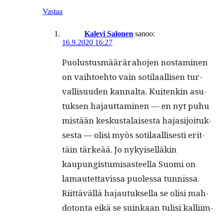
Vastaa
Kalevi Salonen
sanoo:
16.9.2020 16:27
Puo­lus­tus­määrära­ho­jen nos­t­a­mi­nen
on vai­h­toe­hto vain soti­laal­lisen tur­
val­lisu­u­den kannal­ta. Kuitenkin asu­
tuk­sen hajaut­ta­mi­nen — en nyt puhu
mis­tään keskusta­lais­es­ta hajasi­joituk­
ses­ta — olisi myös soti­laal­lis­es­ti erit­
täin tärkeää. Jo nykyisel­läkin
kaupungis­tu­misas­teel­la Suo­mi on
lamautet­tavis­sa puo­lessa tun­nis­sa.
Riit­täväl­lä hajau­tuk­sel­la se olisi mah­
do­ton­ta eikä se suinkaan tulisi kalli­im­