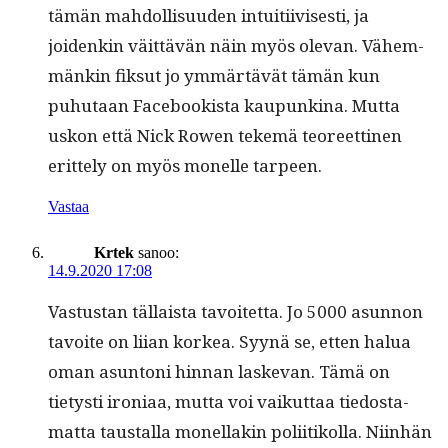
tämän mah­dol­lisu­u­den intu­iti­ivis­es­ti, ja
joidenkin väit­tävän näin myös ole­van. Vähem­
mänkin fik­sut jo ymmärtävät tämän kun
puhutaan Face­book­ista kaupunk­i­na. Mut­ta
uskon että Nick Rowen tekemä teo­reet­ti­nen
erit­te­ly on myös mon­elle tarpeen.
Vastaa
Krtek
sanoo:
14.9.2020 17:08
Vas­tus­tan täl­laista tavoitet­ta. Jo 5000 asun­non
tavoite on liian korkea. Syynä se, etten halua
oman asun­toni hin­nan laske­van. Tämä on
tietysti iro­ni­aa, mut­ta voi vaikut­taa tiedosta­
mat­ta taustal­la monel­lakin poli­itikol­la. Niin­hän