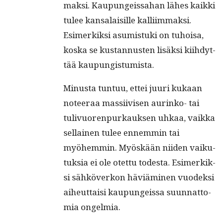
mak­si. Kaupungeis­sa­han läh­es kaik­ki
tulee kansalaisille kalli­im­mak­si.
Esimerkik­si asum­is­tu­ki on tuhoisa,
kos­ka se kus­tan­nusten lisäk­si kiihdyt­
tää kaupungistumista.
Minus­ta tun­tuu, ettei juuri kukaan
noteer­aa mas­si­ivisen aurinko- tai
tulivuoren­purkauk­sen uhkaa, vaik­ka
sel­l­ainen tulee ennem­min tai
myöhem­min. Myöskään niiden vaiku­
tuk­sia ei ole otet­tu todes­ta. Esimerkik­
si sähköverkon häviämi­nen vuodek­si
aiheut­taisi kaupungeis­sa suun­nat­to­
mia ongelmia.