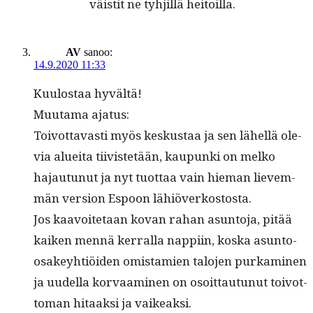
väis­tit ne tyhjil­lä heitoilla.
AV
sanoo:
14.9.2020 11:33
Kuu­lostaa hyvältä!
Muu­ta­ma ajatus:
Toiv­ot­tavasti myös keskus­taa ja sen lähel­lä ole­
via aluei­ta tiivis­tetään, kaupun­ki on melko
hajau­tunut ja nyt tuot­taa vain hie­man lievem­
män ver­sion Espoon lähiöverkostosta.
Jos kaavoite­taan kovan rahan asun­to­ja, pitää
kaiken men­nä ker­ral­la nap­pi­in, kos­ka asun­to-
osakey­htiöi­den omis­tamien talo­jen purkami­nen
ja uudel­la kor­vaami­nen on osoit­tau­tunut toiv­ot­
toman hitaak­si ja vaikeaksi.