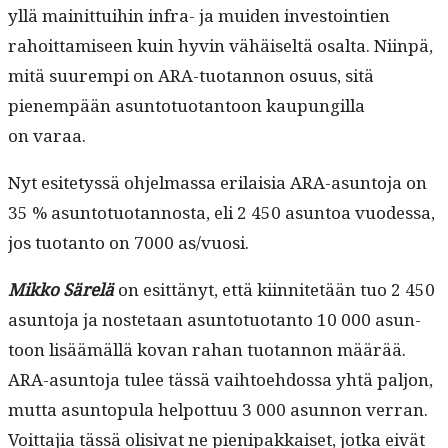
yllä mainit­tui­hin infra- ja muiden investoin­tien
rahoit­tamiseen kuin hyvin vähäiseltä osalta. Niin­pä,
mitä suurem­pi on ARA-tuotan­non osu­us, sitä
pienem­pään asun­to­tuotan­toon kaupungilla
on varaa.
Nyt esite­tyssä ohjel­mas­sa eri­laisia ARA-asun­to­ja on
35 % asun­to­tuotan­nos­ta, eli 2 450 asun­toa vuodessa,
jos tuotan­to on 7000 as/vuosi.
Mikko Särelä
on esit­tänyt, että kiin­nitetään tuo 2 450
asun­to­ja ja nos­te­taan asun­to­tuotan­to 10 000 asun­
toon lisäämäl­lä kovan rahan tuotan­non määrää.
ARA-asun­to­ja tulee tässä vai­h­toe­hdos­sa yhtä paljon,
mut­ta asun­top­u­la helpot­tuu 3 000 asun­non ver­ran.
Voit­ta­jia tässä oli­si­vat ne pieni­pakkaiset, jot­ka eivät