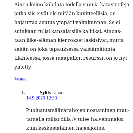
Ain­oa keino koh­da­ta todel­la suuria katas­tro­fe­ja,
jot­ka siis eivät ole mitään kuvit­teel­lisia, on
hajaut­taa asu­tus ympäri val­takun­nan. Se ei
suinkaan tulisi kansalaisille kalli­ik­si. Ain­oas­
taan liike-elämän kier­rokset lask­i­si­vat, mut­ta
sehän on joka tapauk­ses­sa väistämätön­tä
tilanteessa, jos­sa maa­pal­lon resurssit on jo nyt
ylitetty.
Vastaa
Syltty
sanoo:
14.9.2020 12:33
Puo­lus­tus­määrära­ho­jen nos­t­a­mi­nen muu­
ta­mal­la mil­jardil­la /v tulee halvem­mak­si
kuin keskusta­lainen hajasijoitus.