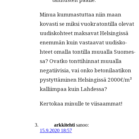
Min­ua kum­mas­tut­taa niin maan
kovasti se mik­si vuokra­ton­til­la ole­vat
uud­isko­hteet mak­sa­vat Helsingis­sä
enem­män kuin vas­taa­vat uud­isko­
hteet oma­l­la ton­til­la muual­la Suomes­
sa? Ovatko tont­ti­hin­nat muual­la
negati­ivisia, vai onko betoni­laatikon
pystyt­tämi­nen Helsingis­sä 2000€/m²
kalli­im­paa kuin Lahdessa?
Ker­tokaa min­ulle te viisaammat!
arkkitehti
sanoo:
15.9.2020 18:57