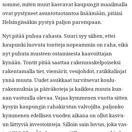
somme, miten muut kas­va­vat kaupun­git maail­mal­la
ovat pystyneet asun­to­tuotan­toa lisäämään, pitäisi
Helsingis­säkin pystyä paljon parempaan.
Nyt pitää puhua rahas­ta. Suuri syy siihen, ettei
kaupun­ki luovu­ta tont­te­ja nopeam­min on raha, eikä
nyt puhuta mus­teen ostamis­es­ta kaavoit­ta­jan
kynään. Ton­tit pitää saat­taa raken­nuskelpoisek­si
rak­en­ta­mal­la tiet, viemärit, vesi­jo­hdot, ratikkalin­jat
ynnä muu­ta. Uudet asukkaat tarvit­se­vat koulu­
raken­nuk­sia ja päiväkote­ja ja kaikkea muu­ta kun­
nan vas­tu­ul­la ole­vaa. Vajaa kymme­nen vuot­ta sit­ten
kysyin kaupun­gin rahakirstun valvo­jil­ta, paljonko
kymme­nen edel­lisen vuo­den aikana on ollut kasvu­
un liit­tyviä investoin­te­ja. Sil­loin sain luvun, joka vas­
2