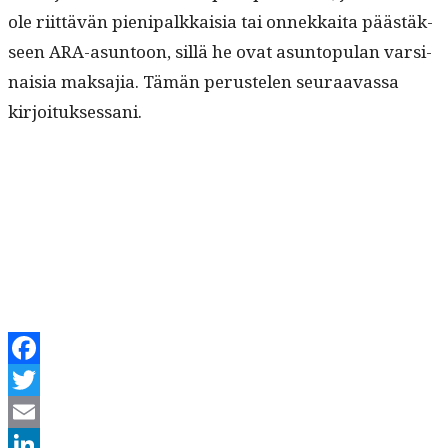
ole riit­tävän pieni­palkkaisia tai onnekkai­ta päästäk­
seen ARA-asun­toon, sil­lä he ovat asun­top­u­lan varsi­
naisia mak­sajia. Tämän peruste­len seu­raavas­sa
kirjoituksessani.
Facebook
Twitter
Email