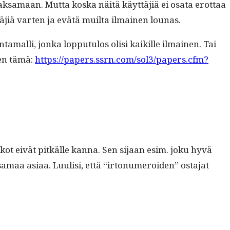
ak­samaan. Mut­ta kos­ka näitä käyt­täjiä ei osa­ta erot­taa
täjiä varten ja evätä muil­ta ilmainen lounas.
ta­malli, jon­ka lop­putu­los olisi kaikille ilmainen. Tai
ten tämä:
https://papers.ssrn.com/sol3/papers.cfm?
­sikot eivät pitkälle kan­na. Sen sijaan esim. joku hyvä
 samaa asi­aa. Luulisi, että “irton­u­meroiden” osta­jat