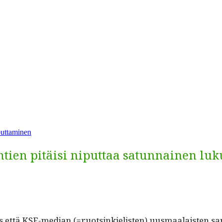
puttaminen
htien pitäisi niputtaa satunnainen lu
­tys että KSF-medi­an (=ruotsinkielis­ten) uus­maalais­ten 