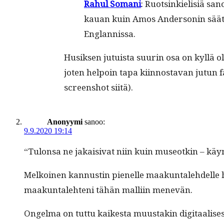
Rahul Somani
: Ruotsinkielisiä san
kauan kuin Amos Ander­son­in säätiön
Englannissa.
Husik­sen jutu­ista suurin osa on kyl­lä
joten helpoin tapa kiin­nos­ta­van jutun
screen­shot siitä).
Anonyymi
sanoo:
9.9.2020 19:14
“Tulon­sa ne jakaisi­vat niin kuin museotkin – käyn
Melkoinen kan­nustin pienelle maakun­tale­hdelle han­
maakun­tale­ht­eni tähän malli­in menevän.
Ongel­ma on tut­tu kaikesta muus­takin dig­i­taalis­es