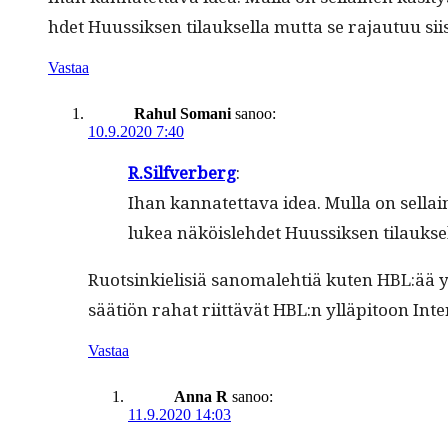
hdet Huus­sik­sen tilauk­sel­la mut­ta se rajau­tuu 
Vastaa
Rahul Somani
sanoo:
10.9.2020 7:40
R.Silfverberg
:
Ihan kan­natet­ta­va idea. Mul­la on sel­l
lukea näköisle­hdet Huus­sik­sen tilauk­s
Ruotsinkielisiä sanomale­htiä kuten HBL:ää yl
säätiön rahat riit­tävät HBL:n ylläpi­toon Inte
Vastaa
Anna R
sanoo:
11.9.2020 14:03