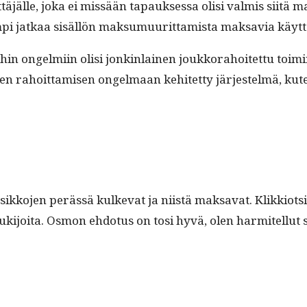
täjälle, joka ei mis­sään tapauk­ses­sa olisi valmis siitä m
pi jatkaa sisäl­lön mak­sumuu­rit­tamista mak­savia käyt­
in ongelmi­in olisi jonkin­lainen joukko­ra­hoitet­tu toim­in
ei­den rahoit­tamisen ongel­maan kehitet­ty jär­jestelmä, ku
­sikko­jen perässä kulke­vat ja niistä mak­sa­vat. Klikkiot
luk­i­joi­ta. Osmon ehdo­tus on tosi hyvä, olen har­mitel­lut