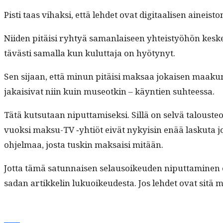
Pisti taas vihak­si, että lehdet ovat dig­i­taalisen ainei
Niiden pitäisi ryhtyä saman­laiseen yhteistyöhön keske
tävästi samal­la kun kulut­ta­ja on hyötynyt.
Sen sijaan, että min­un pitäisi mak­saa jokaisen maakun­ta
jakaisi­vat niin kuin museotkin – käyn­tien suhteessa.
Tätä kut­su­taan niput­tamisek­si. Sil­lä on selvä talous­
vuok­si mak­su-TV ‑yhtiöt eivät nyky­isin enää lasku­ta jo
ohjel­maa, jos­ta tuskin mak­saisi mitään.
Jot­ta tämä sat­un­naisen selau­soikeu­den niput­ta­mi­nen 
sadan artikke­lin lukuoikeud­es­ta. Jos lehdet ovat sit