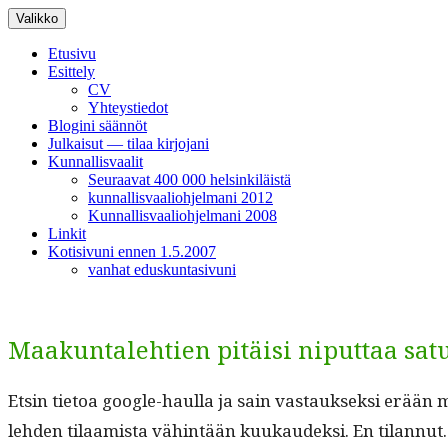
Siirry
Valikko
sisältöön
Etusivu
Esittely
CV
Yhteystiedot
Blogini säännöt
Julkaisut — tilaa kirjojani
Kunnallisvaalit
Seuraavat 400 000 helsinkiläistä
kunnallisvaaliohjelmani 2012
Kunnallisvaaliohjelmani 2008
Linkit
Kotisivuni ennen 1.5.2007
vanhat eduskuntasivuni
Maakuntalehtien pitäisi niputtaa sa
Etsin tietoa google-haulla ja sain vas­tauk­sek­si erään ma
lehden tilaamista vähin­tään kuukaudek­si. En tilan­nut.