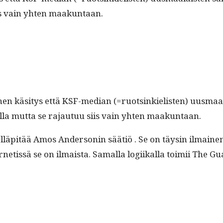
siis vain yht­en maakuntaan.
­ainen käsi­tys että KSF-medi­an (=ruotsinkielis­ten) uus­ma
el­la mut­ta se rajau­tuu siis vain yht­en maakuntaan.
läpitää Amos Ander­son­in säätiö . Se on täysin ilmainen
r­netis­sä se on ilmaista. Samal­la logi­ikalla toimii The 