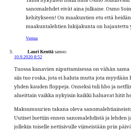
sanomale­hdet eivät aina julkaise. Osmo Soin­in
kehi­tyk­seen! On maakun­tien etu että hei­dän
maakun­tale­htien luk­i­jakun­ta on hajautet­
Vastaa
Lauri Kenttä
sanoo:
10.9.2020 8:52
Tuos­sa kanavien niput­tamises­sa on vähän sama ju
siis tuo ros­ka, jota ei halu­ta mut­ta jota myy­dää
yhden kau­den floppe­ja. Onnek­si tuli hbo ja net­flix
alueit­tain vaik­ka nyky­isin kaik­ki halu­a­vat hitit
Mak­sumuurien takana ole­va sanomale­hti­aineis­to
Uutiset luet­ti­in ennen sanomale­hdis­tä ja lehden 
jollekin toiselle net­ti­sivulle viimeistään prin päi