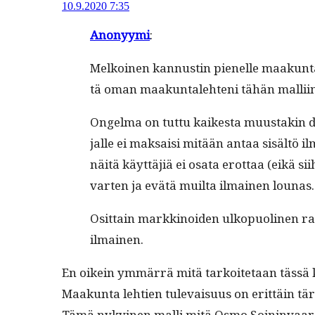
10.9.2020 7:35
Anonyy­mi
:
Melkoinen kan­nustin pienelle maakun­tale­h
tä oman maakun­tale­ht­eni tähän malli­
Ongel­ma on tut­tu kaikesta muus­takin dig­
jalle ei mak­saisi mitään antaa sisältö ilm
näitä käyt­täjiä ei osa­ta erot­taa (eikä 
varten ja evätä muil­ta ilmainen lounas.
Osit­tain markki­noiden ulkop­uo­li­nen rat
ilmainen.
En oikein ymmär­rä mitä tarkoite­taan tässä koht
Maakun­ta lehtien tule­vaisu­us on erit­täin tär
Tämä nykyi­nen malli mitä Osmo Soin­in­vaara a