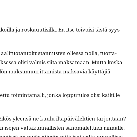
il­la ja roskauutisil­la. En itse toivoisi tästä syys­
l­i­tuotan­tokus­tan­nusten ollessa nol­la, tuot­ta­
uk­ses­sa olisi valmis siitä mak­samaan. Mut­ta kos­ka
l­lön mak­sumuu­rit­tamista mak­savia käyt­täjiä
tu toim­inta­malli, jon­ka lop­putu­los olisi kaikille
Eikös yleen­sä ne kuu­lu iltapäiväle­htien tar­jon­taan?
 iso­jen val­takun­nal­lis­ten sanomale­htien rin­nalle.
is­sä on myös aihei­ta mitä isot val­takun­nal­liset