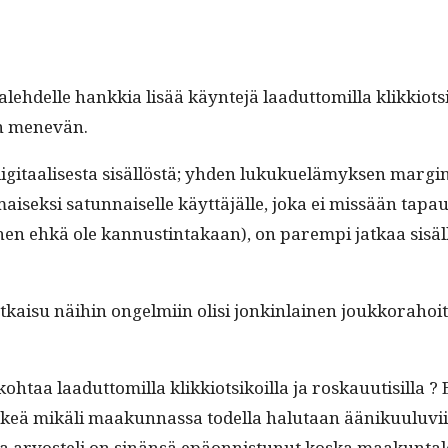
delle han­kkia lisää käyn­te­jä laadut­tomil­la klikkiot­siko
in menevän.
i­taalis­es­ta sisäl­löstä; yhden lukukuelämyk­sen mar­gin­aa
aisek­si sat­un­naiselle käyt­täjälle, joka ei mis­sään tapa
siihen ehkä ole kan­nustin­takaan), on parem­pi jatkaa sisä
kaisu näi­hin ongelmi­in olisi jonkin­lainen joukko­ra­hoitet­
aa laadut­tomil­la klikkiot­sikoil­la ja roskauutisil­la ? 
keä mikäli maakun­nas­sa todel­la halu­taan ääniku­u­lu­vi­in
rvosteli on sinän­sä epäon­nis­tunut kos­ka maakun­tale­hd