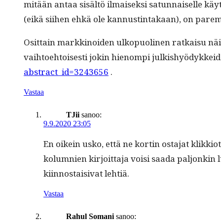
mitään antaa sisältö ilmaisek­si sat­un­naiselle käyt­
(eikä siihen ehkä ole kan­nustin­takaan), on parem­
Osit­tain markki­noiden ulkop­uo­li­nen ratkaisu näi­h
vai­h­toe­htois­es­ti jokin hienom­pi julk­ishyödykk
abstract_id=3243656
.
Vastaa
TJii
sanoo:
9.9.2020 23:05
En oikein usko, että ne kortin osta­jat klikkiot
kolum­nien kir­joit­ta­ja voisi saa­da paljonkin 
kiin­nos­taisi­vat lehtiä.
Vastaa
Rahul Somani
sanoo: