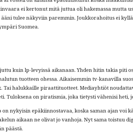
­vaara ei ker­tonut mitä jut­tua oli hake­mas­sa mut­ta us
 ääni tulee näkyvi­in parem­min. Joukko­ra­hoi­tus ei kyl­
tu ympäri Suomea.
t­tu kuin lp-levyis­sä aikanaan. Yhden hitin takia piti o
n halu­tun tuot­teen ohes­sa. Aikaisem­min tv-kanav­il­la s
. Tai halukkaille piraat­ti­tuot­teet. Medi­ay­htiöt nou­dat
 heti. Tulok­se­na on piratismia, joka tietysti vähenisi heti
 on nyky­isin epäki­in­nos­tavaa, kos­ka saman ajan voi k
jakelun aikaan ne oli­vat jo van­ho­ja. Nyt sama tois­tuu di
vän päästä.