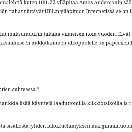
omale­htiä kuten HBL:ää ylläpitää Amos Ander­son­in säätiö
 rahat riit­tävät HBL:n ylläpi­toon Inter­netis­sä se on i
 ollut mak­sumuurin takana viimeisen noin vuo­den. Eivät o
 fak­saamiseen ankkalam­men ulkop­uolelle on paper­ile­hd
­tien suhteessa.”
kkia lisää käyn­te­jä laadut­tomil­la klikkiot­sikoil­la ja r
­ta sisäl­löstä; yhden lukukuelämyk­sen mar­gin­aal­i­tuotan­t