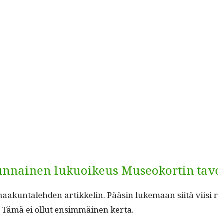
tunnainen lukuoikeus Museokortin tav
akun­tale­hden artikke­lin. Pääsin luke­maan siitä viisi riv­
 Tämä ei ollut ensim­mäi­nen kerta.