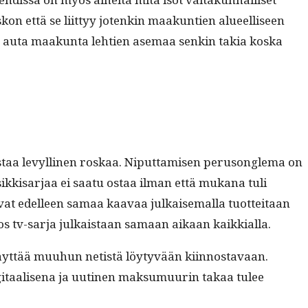
kon että se liit­tyy jotenkin maakun­tien alueel­liseen
lä auta maakun­ta lehtien ase­maa senkin takia kos­ka
staa levylli­nen roskaa. Niput­tamisen peru­songle­ma on
uosikkisar­jaa ei saatu ostaa ilman että mukana tuli
­ta­vat edelleen samaa kaavaa julkaise­mal­la tuot­teitaan
, jos tv-sar­ja julka­istaan samaan aikaan kaikkialla.
äyt­tää muuhun netistä löy­tyvään kiin­nos­tavaan.
g­i­taalise­na ja uuti­nen mak­sumuurin takaa tulee