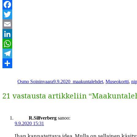
Facebook
Twitter
Email
LinkedIn
WhatsApp
Telegram
Kirjoittaja
Julkaistu
Kategoriat
Avainsanat
Share
Osmo Soininvaara
9.9.2020
_
maakuntalehdet
,
Museokortti
,
ni
21 vastausta artikkeliin “Maakuntale
R.Silfverberg
sanoo:
9.9.2020 15:31
Ihan kan­natet­ta­va idea. Mul­la on sel­l­ainen käsi