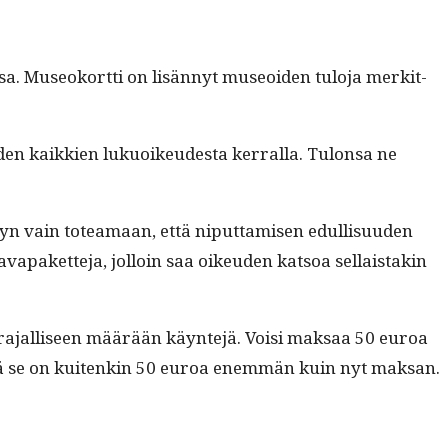
. Museoko­rt­ti on lisän­nyt museoiden tulo­ja merkit­
den kaikkien lukuoikeud­es­ta ker­ral­la. Tulon­sa ne
y­dyn vain totea­maan, että niput­tamisen edullisu­u­den
aket­te­ja, jol­loin saa oikeu­den kat­soa sel­l­ais­takin
taa rajal­liseen määrään käyn­te­jä. Voisi mak­saa 50 euroa
 että se on kuitenkin 50 euroa enem­män kuin nyt maksan.