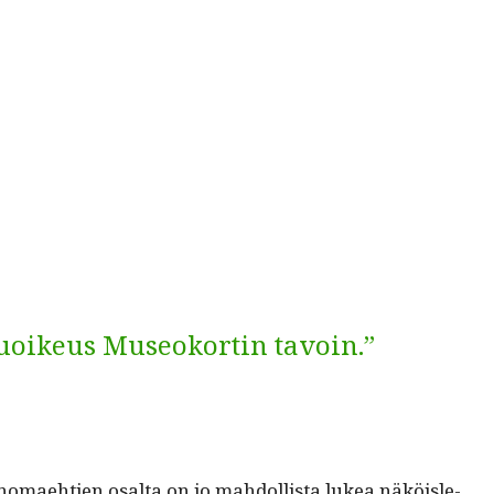
kuoikeus Museokortin tavoin.”
sanomae­htien osalta on jo mah­dol­lista lukea näköisle­