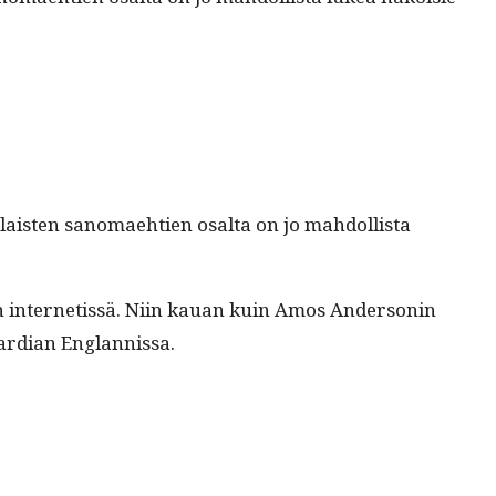
alais­ten sanomae­htien osalta on jo mah­dol­lista
 inter­netis­sä. Niin kauan kuin Amos Ander­son­in
Guardian Englannissa.