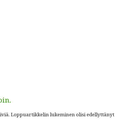
oin.
iä. Lop­puar­tikke­lin lukem­i­nen olisi edel­lyt­tänyt