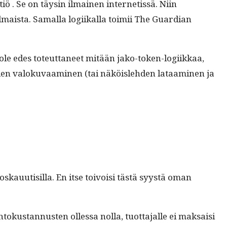
 . Se on täysin ilmainen inter­netis­sä. Niin
lmaista. Samal­la logi­ikalla toimii The Guardian
le edes toteut­ta­neet mitään jako-token-logi­ikkaa,
en val­oku­vaami­nen (tai näköisle­hden lataami­nen ja
oskauutisil­la. En itse toivoisi tästä syys­tä oman
okus­tan­nusten ollessa nol­la, tuot­ta­jalle ei mak­saisi