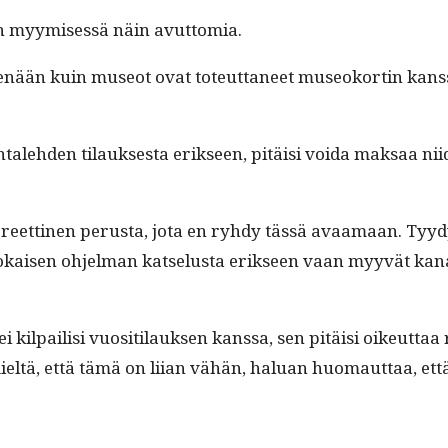
s­ton myymisessä näin avuttomia.
nään kuin museot ovat toteut­ta­neet museoko­rtin kanssa
le­hden tilauk­ses­ta erik­seen, pitäisi voi­da mak­saa nii
te­o­reet­ti­nen perus­ta, jota en ryhdy tässä avaa­maan. Ty
kaisen ohjel­man kat­selus­ta erik­seen vaan myyvät kanava­p
ei kil­pail­isi vuosi­ti­lauk­sen kanssa, sen pitäisi oikeut­
ä mieltä, että tämä on liian vähän, halu­an huo­maut­taa,