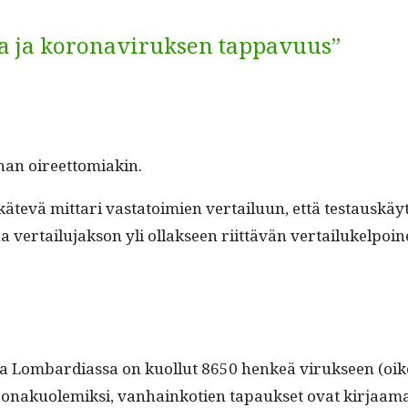
ha ja koronaviruksen tappavuus”
i ihan oireettomiakin.
n kätevä mit­tari vas­ta­toimien ver­tailu­un, että tes­tausk
er­tailu­jak­son yli ollak­seen riit­tävän vertailukelpoin
ja Lom­bar­dias­sa on kuol­lut 8650 henkeä viruk­seen (oi
on­akuolemik­si, van­hainko­tien tapauk­set ovat kir­jaa­mat