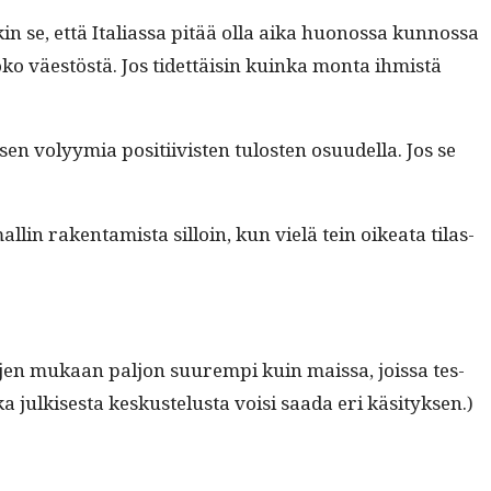
in se, että Ital­ias­sa pitää olla aika huonos­sa kun­nos­sa
koko väestöstä. Jos tidet­täisin kuin­ka mon­ta ihmistä
sen volyymia posi­ti­ivis­ten tulosten osu­udel­la. Jos se
lin rak­en­tamista sil­loin, kun vielä tein oikea­ta tilas­
o­jen mukaan paljon suurem­pi kuin mais­sa, jois­sa tes­
ka julkises­ta keskustelus­ta voisi saa­da eri käsityksen.)