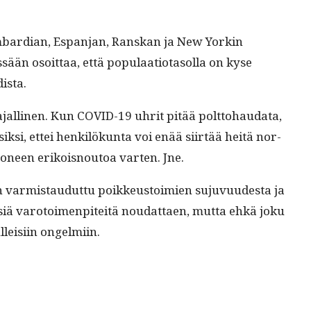
Lom­bar­dian, Espan­jan, Ran­skan ja New Yorkin
än osoit­taa, että pop­u­laa­tio­ta­sol­la on kyse
dista.
rajalli­nen. Kun COVID-19 uhrit pitää polt­to­hau­da­ta,
ik­si, ettei henkilökun­ta voi enää siirtää heitä nor­
uoneen erikois­noutoa varten. Jne.
an varmis­taudut­tu poikkeustoimien suju­vu­ud­es­ta ja
­isiä varo­toimen­piteitä nou­dat­taen, mut­ta ehkä joku
lleisi­in ongelmiin.