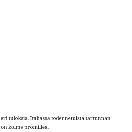
lok­sia. Ital­ias­sa toden­ne­tu­ista tar­tun­nan
u on kolme promillea.