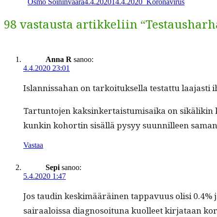
Osmo Soininvaara
4.4.2020
14.4.2020
_
Koronavirus
98 vastausta artikkeliin “Testaushar
Anna R
sanoo:
4.4.2020 23:01
Islannis­sa­han on tarkoituk­sel­la tes­tat­tu laa­jast
Tar­tun­to­jen kaksinker­tais­tu­mi­sai­ka on sikä­liki
kunkin kohortin sisäl­lä pysyy suun­nilleen samana v
Vastaa
Sepi
sanoo:
5.4.2020 1:47
Jos taudin keskimääräi­nen tap­pavu­us olisi 0.4% 
sairaalois­sa diag­nosoitu­na kuolleet kir­jataan kor