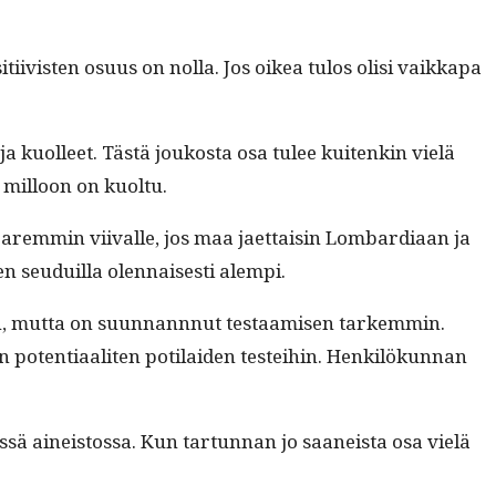
ti­ivis­ten osu­us on nol­la. Jos oikea tulos olisi vaikka­pa
 ja kuolleet. Tästä joukos­ta osa tulee kuitenkin vielä
a mil­loon on kuoltu.
parem­min viivalle, jos maa jaet­taisin Lom­bar­diaan ja
 seuduil­la olen­nais­es­ti alempi.
aljon, mut­ta on suun­nannnut tes­taamisen tarkem­min.
poten­ti­aaliten poti­laiden testei­hin. Henkilökun­nan
tässä aineis­tossa. Kun tar­tun­nan jo saaneista osa vielä