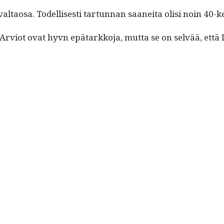
al­taosa. Todel­lis­es­ti tar­tun­nan saanei­ta olisi noin 40
Arviot ovat hyvn epä­tarkko­ja, mut­ta se on selvää, että I