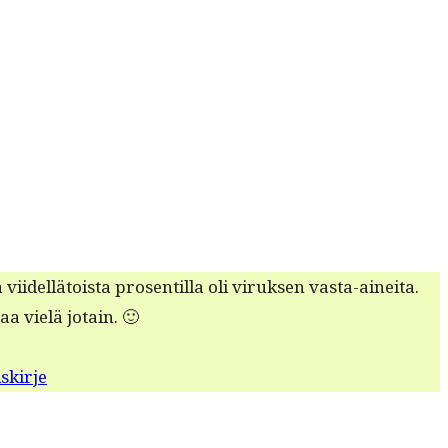
el­lä­toista pros­en­til­la oli viruk­sen vas­ta-ainei­ta.
saa vielä jotain. 🙂
skirje