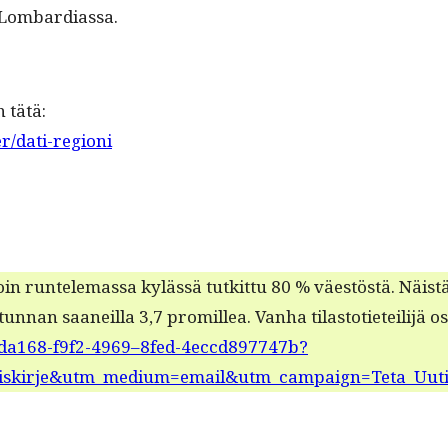
ti Lombardiassa.
n tätä:
r/dati-regioni
run­tele­mas­sa kylässä tutkit­tu 80 % väestöstä. Näistä viid
un­nan saaneil­la 3,7 promil­lea. Van­ha tilas­toti­eteil­i­jä o
6e2da168-f9f2-4969–8fed-4eccd897747b?
tiskirje&utm_medium=email&utm_campaign=Teta_Uuti