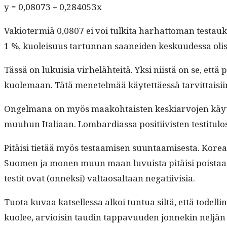
y = 0,08073 + 0,284053x
Vakioter­miä 0,0807 ei voi tulki­ta harhat­toman tes­tauk­se
1 %, kuoleisu­us tar­tun­nan saanei­den kesku­udessa oli
Tässä on lukuisia virhelähteitä. Yksi niistä on se, että 
kuole­maan. Tätä menetelmää käytet­täessä tarvit­taisi­in y
Ongel­mana on myös maako­htais­ten keskiar­vo­jen käyt­t
muuhun Ital­i­aan. Lom­bar­dias­sa posi­ti­ivis­ten testi­t
Pitäisi tietää myös tes­taamisen suun­taamis­es­ta. Korea e
Suomen ja mon­en muun maan luvuista pitäisi pois­taa ter­
testit ovat (onnek­si) val­taos­altaan negatiivisia.
Tuo­ta kuvaa kat­sel­lessa alkoi tun­tua siltä, että todel­
kuolee, arvioisin taudin tap­pavu­u­den jon­nekin neljän