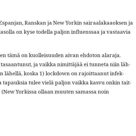
an, Espan­jan, Ran­skan ja New Yorkin sairaalakaaok­sen ja
a­sol­la on kyse todel­la paljon influ­enssaa ja vas­taavia
oten tämä on kuolleisu­u­den aivan ehdo­ton alara­ja.
tasaan­tunut, ja vaik­ka nimit­täjää ei tun­neta niin läh­
an lähel­lä, kos­ka 1) lock­down on rajoit­taanut infek­
a tapauk­sia tulee vielä paljon vaik­ka kasvu onkin tait­
k­si. (New Yorkissa ollaan muuten samas­sa noin