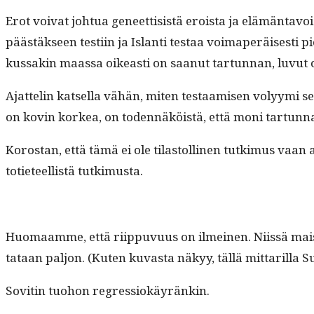
Erot voivat johtua geneet­ti­sistä eroista ja elämän­tavoist
päästäk­seen testi­in ja Islanti tes­taa voimaperäis­es­ti 
kus­sakin maas­sa oikeasti on saanut tar­tun­nan, luvut ol
Ajat­telin kat­sel­la vähän, miten tes­taamisen volyy­mi sel
on kovin korkea, on toden­näköistä, että moni tar­tun­n
Korostan, että tämä ei ole tilas­tolli­nen tutkimus vaan ai
toti­eteel­listä tutkimusta.
Huo­maamme, että riip­pu­vu­us on ilmeinen. Niis­sä mais­
tataan paljon. (Kuten kuvas­ta näkyy, täl­lä mit­tar­il­la S
Sovitin tuo­hon regressiokäyränkin.