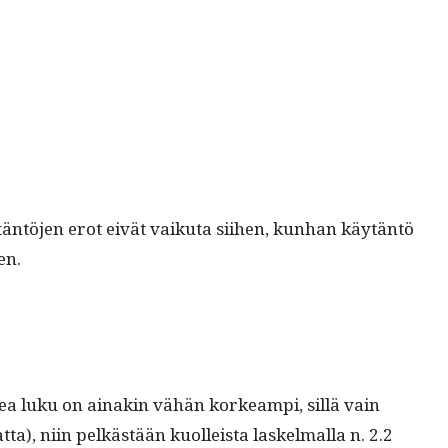
äytän­tö­jen erot eivät vaiku­ta siihen, kun­han käytän­tö
en.
kea luku on ainakin vähän korkeampi, sil­lä vain
­ta), niin pelkästään kuolleista laskel­mal­la n. 2.2