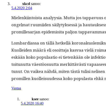
xkcd
sanoo:
5.4.2020 2:04
Mie­lenki­in­toista ana­lyysia. Mut­ta jos tap­pavu­
ongel­mat ruumi­iden säi­ly­tyk­sessä ja hau­tauk­ses­
promille­sar­jan epi­demioi­ta paljon tap­pavam­mas
Lom­bar­dias­sa on täl­lä het­kel­lä koron­akuolemik
Kuollei­den määrä eli osoit­ta­ja kas­vaa vielä roima
eskään koko pop­u­laa­tio ei tietenkään ole infek­tio­
toitunut­ta väestöo­su­ut­ta merkit­tävästi vapaasee
tunut. On vaikea nähdä, miten tästä tulisi nelisen 
promillen kuolleisu­udessa koko pop­u­las­ta ehkä 
Vastaa
ksee
sanoo:
5.4.2020 16:40