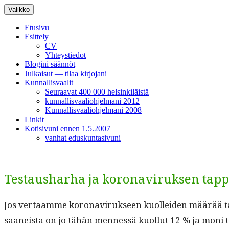
Siirry
Valikko
sisältöön
Etusivu
Esittely
CV
Yhteystiedot
Blogini säännöt
Julkaisut — tilaa kirjojani
Kunnallisvaalit
Seuraavat 400 000 helsinkiläistä
kunnallisvaaliohjelmani 2012
Kunnallisvaaliohjelmani 2008
Linkit
Kotisivuni ennen 1.5.2007
vanhat eduskuntasivuni
Testausharha ja koronaviruksen tap
Jos ver­taamme koron­aviruk­seen kuollei­den määrää tar­t
saaneista on jo tähän men­nessä kuol­lut 12 % ja moni t