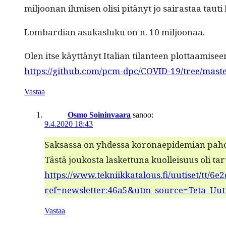
miljoo­nan ihmisen olisi pitänyt jo sairas­taa tau­
Lom­bar­dian asukasluku on n. 10 miljoonaa.
Olen itse käyt­tänyt Ital­ian tilanteen plot­taamisee
https://github.com/pcm-dpc/COVID-19/tree/maste
Vastaa
Osmo Soininvaara
sanoo:
9.4.2020 18:43
Sak­sas­sa on yhdessa koron­aepi­demi­an pahoin 
Tästä joukos­ta las­ket­tuna kuolleisu­us oli tar­t
https://www.tekniikkatalous.fi/uutiset/tt/
ref=newsletter:46a5&utm_source=Teta_Uu
Vastaa