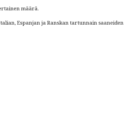
-ker­tainen määrä.
tal­ian, Espan­jan ja Ran­skan tar­tun­nain saanei­den