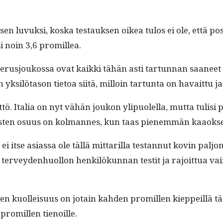
n luvuk­si, kos­ka tes­tauk­sen oikea tulos ei ole, että posi­
si noin 3,6 promillea.
perusjoukos­sa ovat kaik­ki tähän asti tar­tun­nan saa­neet
ksilö­ta­son tietoa siitä, mil­loin tar­tun­ta on havait­tu j
ö. Italia on nyt vähän joukon ylipuolel­la, mut­ta tulisi 
­u­losten osu­us on kol­mannes, kun taas pienem­män kaaok­sen
i itse asi­as­sa ole täl­lä mit­tar­il­la tes­tannut kovin p
vey­den­huol­lon henkilökun­nan testit ja rajoit­tua vain 
li­nen kuolleisu­us on jotain kah­den promillen kieppeil­lä 
 promillen tienoille.