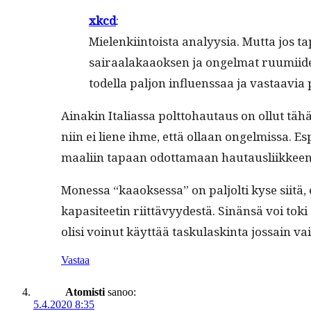
xkcd
:
Mie­lenki­in­toista ana­lyysia. Mut­ta jos
sairaalakaaok­sen ja ongel­mat ruumi­iden s
todel­la paljon influ­enssaa ja vas­taavia
Ainakin Ital­ias­sa polt­to­hau­taus on ollut täh
niin ei liene ihme, että ollaan ongelmis­sa. Es
maali­in tapaan odot­ta­maan hau­taus­li­ik­k
Mon­es­sa “kaaok­ses­sa” on paljolti kyse siitä,
kap­a­siteetin riit­tävyy­destä. Sinän­sä voi to
olisi voin­ut käyt­tää tasku­lask­in­ta jos­sain 
Vastaa
Atomisti
sanoo:
5.4.2020 8:35