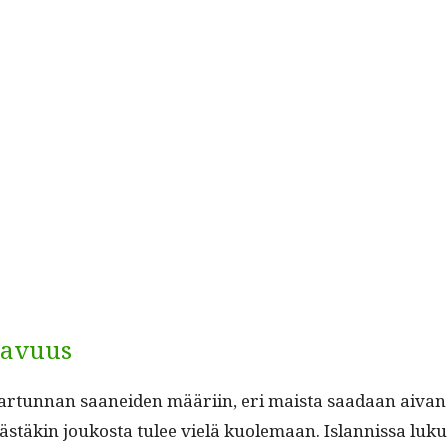
pavuus
un­nan saanei­den määri­in, eri maista saadaan aivan eri tu
ästäkin joukos­ta tulee vielä kuole­maan. Islannis­sa luk