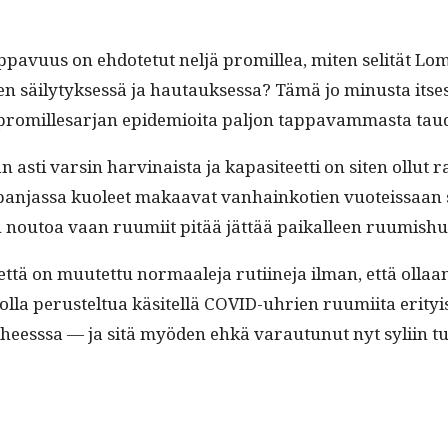
 tap­pavu­us on ehdote­tut neljä promil­lea, miten selität 
äi­ly­tyk­sessä ja hau­tauk­ses­sa? Tämä jo minus­ta itsessä
 promille­sar­jan epi­demioi­ta paljon tap­pavam­mas­ta tau
än asti varsin harv­inaista ja kap­a­siteet­ti on siten ollut 
pan­jas­sa kuoleet makaa­vat van­hainko­tien vuoteis­saan s
een noutoa vaan ruumi­it pitää jät­tää paikalleen ruumish
 että on muutet­tu nor­maale­ja ruti­ine­ja ilman, että olla
ki olla perustel­tua käsitel­lä COVID-uhrien ruumi­ita eri­ty
vai­heess­sa — ja sitä myö­den ehkä varautunut nyt syli­in tu