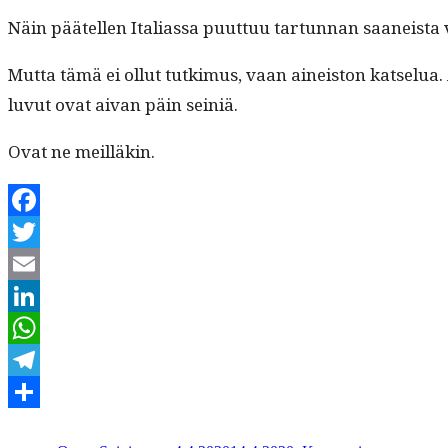
Näin päätellen Ital­ias­sa puut­tuu tar­tun­nan saaneista v
Mut­ta tämä ei ollut tutkimus, vaan aineis­ton kat­selua. 
luvut ovat aivan päin seiniä.
Ovat ne meilläkin.
Facebook
Twitter
Email
LinkedIn
WhatsApp
Telegram
Kirjoittaja
Julkaistu
Kategoriat
Avainsanat
Share