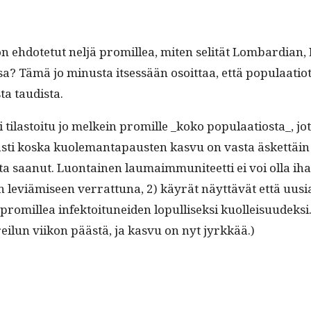
us on ehdote­tut neljä promil­lea, miten selität Lom­bar­di
sa? Tämä jo minus­ta itsessään osoit­taa, että pop­u­laa­tio­t
­ta taudista.
­si tilas­toitu jo melkein promille _koko populaatiosta_, j
sti kos­ka kuole­man­ta­pausten kasvu on vas­ta äsket­täin 
ta saanut. Luon­tainen lau­maim­mu­ni­teet­ti ei voi olla ih
n lev­iämiseen ver­rat­tuna, 2) käyrät näyt­tävät että uusi
promil­lea infek­toitunei­den lop­ullisek­si kuolleisu­ude
reilun viikon päästä, ja kasvu on nyt jyrkkää.)