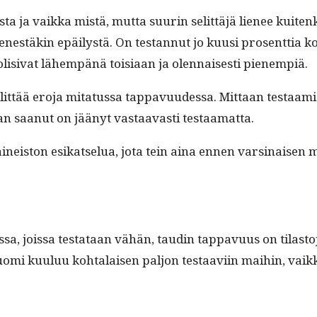
a ja vaik­ka mis­tä, mut­ta suurin selit­täjä lie­nee kuitenk
pien­estäkin epäilystä. On tes­tannut jo kuusi pros­ent­tia 
i­si­vat lähempänä toisi­aan ja olen­nais­es­ti pienempiä.
it­tää ero­ja mita­tus­sa tap­pavu­udessa. Mit­taan tes­taami
an saanut on jäänyt vas­taavasti testaamatta.
neis­ton esikat­selua, jota tein aina ennen varsi­naisen mal
sa, jois­sa tes­tataan vähän, taudin tap­pavu­us on tilas­t
uo­mi kuu­luu kohta­laisen paljon tes­taavi­in mai­hin, vaik­