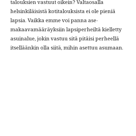
talouk­sien vas­tu­ut oikein? Val­taos­al­la
helsinkiläi­sistä koti­talouk­sista ei ole pieniä
lap­sia. Vaik­ka emme voi pan­na ase­
makaavamääräyk­si­in lap­siper­heiltä kiel­let­ty
asuinalue, jokin vas­tuu sitä pitäisi per­heel­lä
itsel­läänkin olla siitä, mihin aset­tuu asumaan.