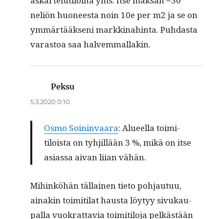
askarte­lu­tiloina yms. Itse mak­san ~30
neliön huoneesta noin 10e per m2 ja se on
ymmärtääk­seni markki­nahin­ta. Puh­das­ta
varas­toa saa halvemmallakin.
Peksu
sanoo:
5.3.2020 0:10
Osmo Soin­in­vaara
: Alueel­la toim­i­
tiloista on tyhjil­lään 3 %, mikä on itse
asi­as­sa aivan liian vähän.
Mihinköhän täl­lainen tieto poh­jau­tuu,
ainakin toim­i­ti­lat haus­ta löy­tyy sivukau­
pal­la vuokrat­tavia toim­i­tilo­ja pelkästään