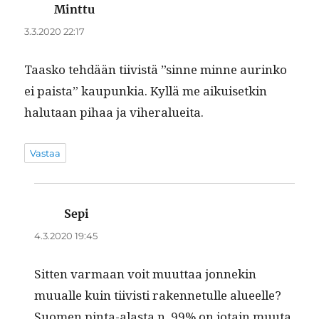
Minttu
sanoo:
3.3.2020 22:17
Taasko tehdään tiivistä ”sinne minne aurinko
ei paista” kaupunkia. Kyl­lä me aikuisetkin
halu­taan pihaa ja viheralueita.
Vastaa
Sepi
sanoo:
4.3.2020 19:45
Sit­ten var­maan voit muut­taa jon­nekin
muualle kuin tiivisti raken­netulle alueelle?
Suomen pin­ta-alas­ta n. 99% on jotain muu­ta