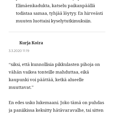
Elimäenkaduk­ta, kat­selu paikan­pääl­lä
todis­taa samaa, tyhjää löy­tyy. En hirveästi
muuten luot­taisi kyselytutkimuksiin.
Kurja Koira
sanoo:
3.3.2020 11:19
“sik­si, että kun­nol­lisia pikku­las­ten piho­ja on
vähän vaikea ton­teille mah­dut­taa, eikä
kaupun­ki voi päät­tää, ketkä alueelle
muuttavat.”
En edes usko luke­maani. Joko tämä on puh­das
ja pani­ikissa kek­sit­ty hätä­var­aval­he, tai sit­ten