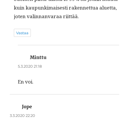
kuin kaupunki­mais­es­ti raken­net­tua aluet­ta,
joten valin­nan­varaa riittää.
Vastaa
Minttu
sanoo:
5.3.2020 21:18
En voi.
Jope
sanoo:
3.3.2020 22:20