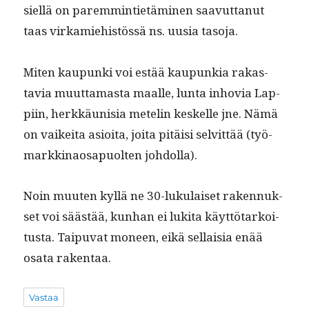
siel­lä on parem­minti­etämi­nen saavut­tanut
taas virkamiehistössä ns. uusia tasoja.
Miten kaupun­ki voi estää kaupunkia rakas­
tavia muut­ta­mas­ta maalle, lun­ta inhovia Lap­
pi­in, herkkäu­nisia metelin keskelle jne. Nämä
on vaikei­ta asioi­ta, joi­ta pitäisi selvit­tää (työ­
markki­naos­a­puolten johdolla).
Noin muuten kyl­lä ne 30-luku­laiset raken­nuk­
set voi säästää, kun­han ei luki­ta käyt­tö­tarkoi­
tus­ta. Taipu­vat mon­een, eikä sel­l­aisia enää
osa­ta rakentaa.
Vastaa