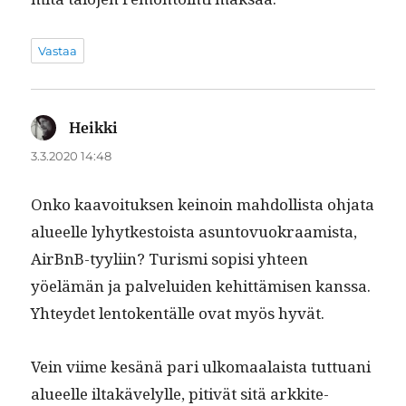
Vastaa
Heikki
sanoo:
3.3.2020 14:48
Onko kaavoituk­sen keinoin mah­dol­lista ohja­ta
alueelle lyhytkestoista asun­tovuokraamista,
AirBnB-tyyli­in? Tur­is­mi sopisi yhteen
yöelämän ja palvelu­iden kehit­tämisen kanssa.
Yhtey­det lento­ken­tälle ovat myös hyvät.
Vein viime kesänä pari ulko­maalaista tut­tuani
alueelle iltakäve­lylle, pitivät sitä arkkite­