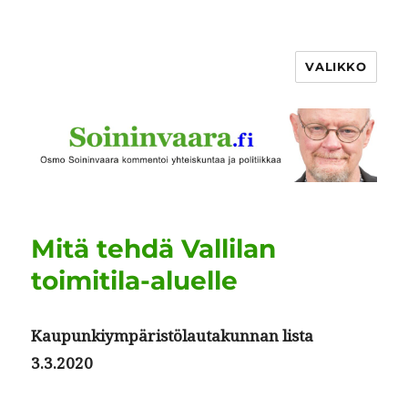
VALIKKO
Mitä tehdä Vallilan
toimitila-aluelle
Kaupunkiym­päristölau­takun­nan lista
3.3.2020