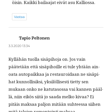
öisin. Kaik­ki bailaa­jat eivät asu Kalliossa.
Vastaa
Tapio Peltonen
sanoo:
3.3.2020 13:34
Kyl­lähän tuol­la sisäpi­ho­ja on. Jos vain
päätetään että sisäpi­hoille ei tule yhtään ain­
oa­ta autopaikkaa ja restau­roidaan ne sisäpi­
hat kun­nol­lisik­si, yksilöl­lis­es­ti tiet­ty sen
mukaan onko ne katu­ta­sos­sa vai kan­nen pääl­
lä, niin eikös siitä jo saa­da melko kivaa? Ei
pitäis mak­saa paljon mitään suh­teessa siihen
mitä talo­jen remon­toin­ti maksaa.