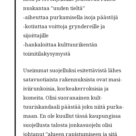
nuskan­taa ”uuden tieltä”
‑aiheut­taa purkamisel­la iso­ja päästöjä
‑kotiut­taa voit­to­ja gryn­dereille ja
sijoittajille
‑han­kaloit­taa kult­tuuriken­tän
toimitilakysymystä
Useim­mat suo­jel­luk­si esitet­tävistä läh­es
satavuo­ti­aista raken­nuk­sista ovat masi­
ivi­irunk­oisia, korkeak­er­roksisia ja
komei­ta. Olisi suo­ranainen kult­
tuuriskan­daali päästää joku niitä purka­
maan. En ole kuul­lut tässä kaupungis­sa
suo­jel­lus­ta talosta jonka­suo­jelu olisi
johtanut ”alueen rapis­tu­miseen ja sitä