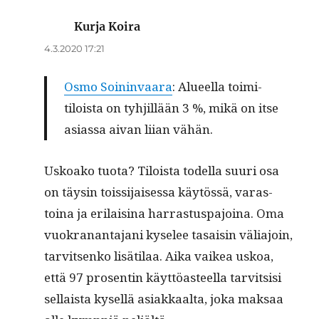
Kurja Koira
sanoo:
4.3.2020 17:21
Osmo Soin­in­vaara
: Alueel­la toim­i­
tiloista on tyhjil­lään 3 %, mikä on itse
asi­as­sa aivan liian vähän.
Uskoako tuo­ta? Tiloista todel­la suuri osa
on täysin tois­si­jaises­sa käytössä, varas­
toina ja eri­laisi­na har­ras­tus­pa­joina. Oma
vuokranan­ta­jani kyse­lee tasaisin väli­a­join,
tarvit­senko lisäti­laa. Aika vaikea uskoa,
että 97 pros­entin käyt­töas­teel­la tarvit­sisi
sel­l­aista kysel­lä asi­akkaal­ta, joka mak­saa