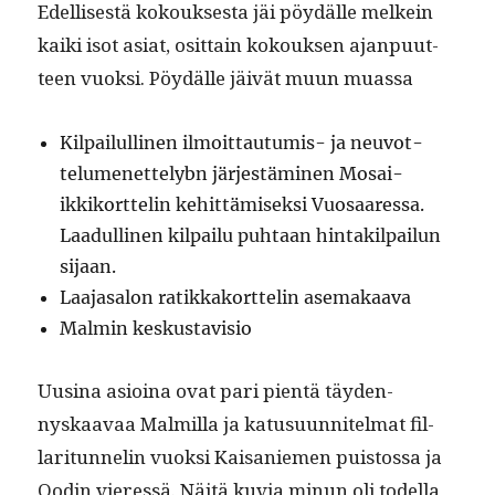
Edel­lis­es­tä kok­ouk­ses­ta jäi pöy­dälle melkein
kai­ki isot asi­at, osit­tain kok­ouk­sen ajan­pu­ut­
teen vuok­si. Pöy­dälle jäivät muun muassa
Kil­pailulli­nen ilmoit­tau­tu­mis- ja neu­vot­
telumenet­telybn jär­jestämi­nen Mosai­
ikkiko­rt­telin kehit­tämisek­si Vuosaa­res­sa.
Laadulli­nen kil­pailu puh­taan hin­tak­il­pailun
sijaan.
Laa­jasa­lon ratikkako­rt­telin asemakaava
Malmin keskus­tavi­sio
Uusi­na asioina ovat pari pien­tä täy­den­
nyskaavaa Malmil­la ja katusu­un­nitel­mat fil­
lar­itun­nelin vuok­si Kaisaniemen puis­tossa ja
Ood­in vier­essä. Näitä kuvia min­un oli todel­la