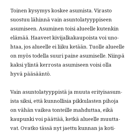
Toinen kysymys kos­kee asum­ista. Viras­to
suos­tuu lähin­nä vain asun­to­latyyp­piseen
asumiseen. Asum­i­nen toisi alueelle kutenkin
elämää. Haaveet kivi­jalka­kaupoista voi uno­
htaa, jos alueelle ei liiku ketään. Tuolle alueelle
on myös todel­la suuri paine asumiselle. Niin­pä
kak­si ylin­tä ker­rosta asumiseen voisi olla
hyvä pääsääntö.
Vain asun­to­latyyp­pistä ja muu­ta eri­ty­isas­um­
ista sik­si, että kun­nol­lisia pikku­las­ten piho­ja
on vähän vaikea ton­teille mah­dut­taa, eikä
kaupun­ki voi päät­tää, ketkä alueelle muut­ta­
vat. Ovatko tässä nyt jaet­tu kun­nan ja koti­