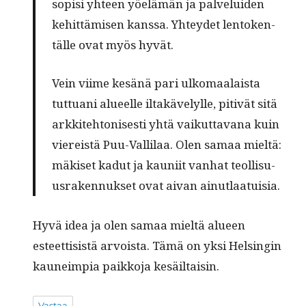
sopisi yhteen yöelämän ja palvelu­iden
kehit­tämisen kanssa. Yhtey­det lento­ken­
tälle ovat myös hyvät.
Vein viime kesänä pari ulko­maalaista
tut­tuani alueelle iltakäve­lylle, pitivät sitä
arkkite­htonis­es­ti yhtä vaikut­ta­vana kuin
viereistä Puu-Vallilaa. Olen samaa mieltä:
mäkiset kadut ja kau­ni­it van­hat teol­lisu­
us­raken­nuk­set ovat aivan ainutlaatuisia.
Hyvä idea ja olen samaa mieltä alueen
esteet­ti­sistä arvoista. Tämä on yksi Helsin­gin
kauneimpia paikko­ja kesäiltaisin.
Vastaa