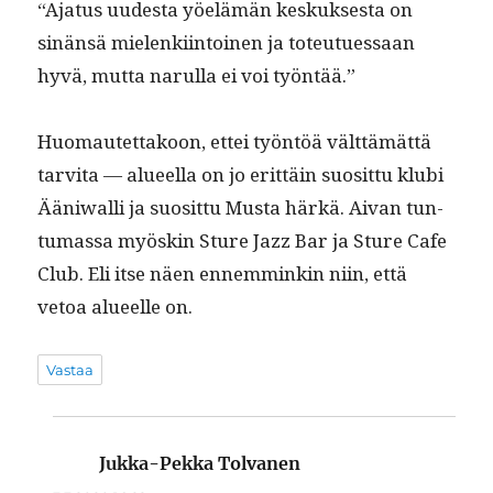
“Aja­tus uud­es­ta yöelämän keskuk­ses­ta on
sinän­sä mie­lenki­in­toinen ja toteutues­saan
hyvä, mut­ta narul­la ei voi työntää.”
Huo­mautet­takoon, ettei työn­töä vält­tämät­tä
tarvi­ta — alueel­la on jo erit­täin suosit­tu klu­bi
Ääni­wal­li ja suosit­tu Mus­ta härkä. Aivan tun­
tu­mas­sa myöskin Sture Jazz Bar ja Sture Cafe
Club. Eli itse näen ennem­minkin niin, että
vetoa alueelle on.
Vastaa
Jukka-Pekka Tolvanen
sanoo: