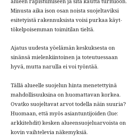
alueen rapis­tu­miseen ja sitä kaut­ta turmioon.
Minus­ta aika ison osan noista suo­jeltaviksi
esite­ty­istä raken­nuk­sista voisi purkaa käyt­
tökelpoisem­man toim­i­ti­lan tieltä.
Aja­tus uud­es­ta yöelämän keskuk­ses­ta on
sinän­sä mie­lenki­in­toinen ja toteutues­saan
hyvä, mut­ta narul­la ei voi työntää.
Täl­lä alueelle suo­jelun hin­ta menetet­ty­inä
mah­dol­lisuuksi­na on huo­mat­ta­van korkea.
Ovatko suo­jelta­vat arvot todel­la näin suuria?
Huo­maan, että myös asiantun­ti­joiden (lue:
arkkite­hdit) kesken alueen­suo­jelu­ar­voista on
kovin vai­htele­via näkemyksiä.