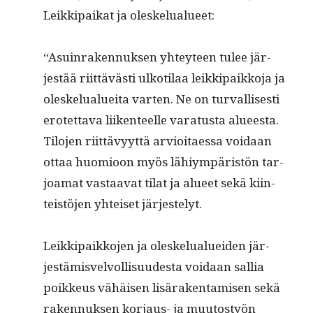
Leikkipaikat ja oleskelualueet:
“Asuin­raken­nuk­sen yhtey­teen tulee jär­
jestää riit­tävästi ulkoti­laa leikkipaikko­ja ja
oleskelu­aluei­ta varten. Ne on tur­val­lis­es­ti
erotet­ta­va liiken­teelle vara­tus­ta alueesta.
Tilo­jen riit­tävyyt­tä arvioitaes­sa voidaan
ottaa huomioon myös lähiym­päristön tar­
joa­mat vas­taa­vat tilat ja alueet sekä kiin­
teistö­jen yhteiset järjestelyt.
Leikkipaikko­jen ja oleskelu­aluei­den jär­
jestämisvelvol­lisu­ud­es­ta voidaan sal­lia
poikkeus vähäisen lisärak­en­tamisen sekä
raken­nuk­sen kor­jaus- ja muu­tostyön