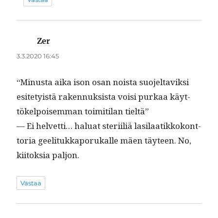
Zer
sanoo:
3.3.2020 16:45
“Minus­ta aika ison osan noista suo­jeltaviksi
esite­ty­istä raken­nuk­sista voisi purkaa käyt­
tökelpoisem­man toim­i­ti­lan tieltä”
— Ei hel­vetti… halu­at steri­il­iä lasi­laatikkokont­
to­ria geel­i­tukka­porukalle mäen täy­teen. No,
kiitok­sia paljon.
Vastaa