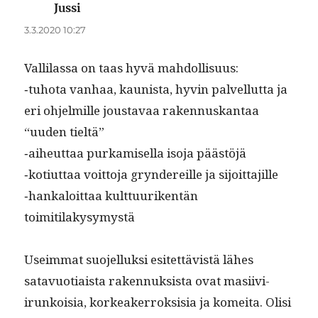
Jussi
sanoo:
3.3.2020 10:27
Vallilas­sa on taas hyvä mahdollisuus:
‑tuho­ta van­haa, kau­nista, hyvin palvel­lut­ta ja
eri ohjelmille jous­tavaa raken­nuskan­taa
“uuden tieltä”
‑aiheut­taa purkamisel­la iso­ja päästöjä
‑kotiut­taa voit­to­ja gryn­dereille ja sijoittajille
‑han­kaloit­taa kult­tuuriken­tän
toimitilakysymystä
Useim­mat suo­jel­luk­si esitet­tävistä läh­es
satavuo­ti­aista raken­nuk­sista ovat masi­ivi­
irunk­oisia, korkeak­er­roksisia ja komei­ta. Olisi