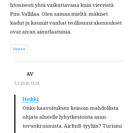
htonis­es­ti yhtä vaikut­ta­vana kuin viereistä
Puu-Vallilaa. Olen samaa mieltä: mäkiset
kadut ja kau­ni­it van­hat teol­lisu­us­raken­nuk­set
ovat aivan ainutlaatuisia.
Vastaa
AV
sanoo:
5.3.2020 13:23
Heik­ki
:
Onko kaavoituk­sen keinoin mah­dol­lista
ohja­ta alueelle lyhytkestoista asun­
tovuokraamista, AirBnB-tyyli­in? Tur­is­mi