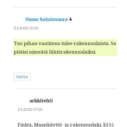
Osmo Soininvaara
sanoo:
3.3.2020 12:00
Tuo pihan vaa­timus tulee raken­nus­laista. Se
pitäisi nimeätä lähiörakennuslaiksi.
Vastaa
arkkitehti
sanoo:
3.3.2020 17:05
Fin­lex, Maankäyt­tö- ja raken­nus­la­ki, §155