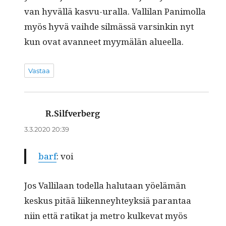
van hyväl­lä kasvu-ural­la. Vallilan Pan­i­mol­la
myös hyvä vai­hde silmässä varsinkin nyt
kun ovat avan­neet myymälän alueella.
Vastaa
R.Silfverberg
sanoo:
3.3.2020 20:39
barf
: voi
Jos Vallilaan todel­la halu­taan yöelämän
keskus pitää liiken­ney­hteyk­siä paran­taa
niin että ratikat ja metro kulke­vat myös