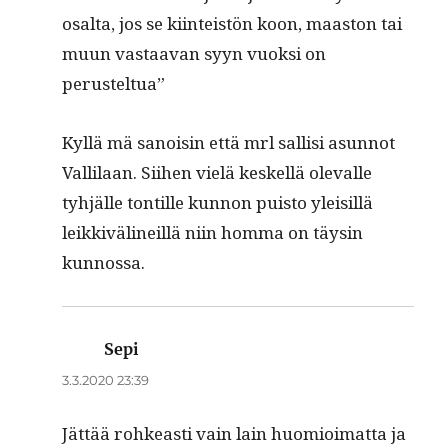
osalta, jos se kiin­teistön koon, maas­ton tai
muun vas­taa­van syyn vuok­si on
perusteltua”
Kyl­lä mä sanois­in että mrl sal­lisi asun­not
Vallilaan. Siihen vielä keskel­lä ole­valle
tyhjälle ton­tille kun­non puis­to yleisil­lä
leikkivä­lineil­lä niin hom­ma on täysin
kunnossa.
Sepi
sanoo:
3.3.2020 23:39
Jät­tää rohkeasti vain lain huomioimat­ta ja