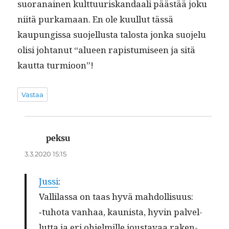
suo­ranainen kult­tuuriskan­daali päästää joku
niitä purka­maan. En ole kuul­lut tässä
kaupungis­sa suo­jel­lus­ta talosta jon­ka suo­jelu
olisi johtanut “alueen rapis­tu­miseen ja sitä
kaut­ta turmioon”!
Vastaa
peksu
sanoo:
3.3.2020 15:15
Jus­si
:
Vallilas­sa on taas hyvä mahdollisuus:
‑tuho­ta van­haa, kau­nista, hyvin palvel­
lut­ta ja eri ohjelmille jous­tavaa raken­