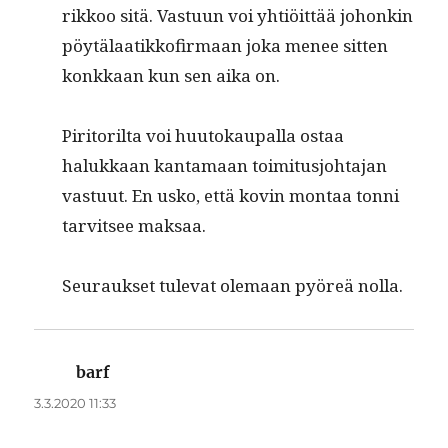
rikkoo sitä. Vas­tu­un voi yhtiöit­tää johonkin
pöytälaatikkofir­maan joka menee sit­ten
konkkaan kun sen aika on.
Pir­i­to­ril­ta voi huu­tokau­pal­la ostaa
halukkaan kan­ta­maan toim­i­tusjo­hta­jan
vas­tu­ut. En usko, että kovin mon­taa ton­ni
tarvit­see maksaa.
Seu­rauk­set tule­vat ole­maan pyöreä nolla.
barf
sanoo:
3.3.2020 11:33