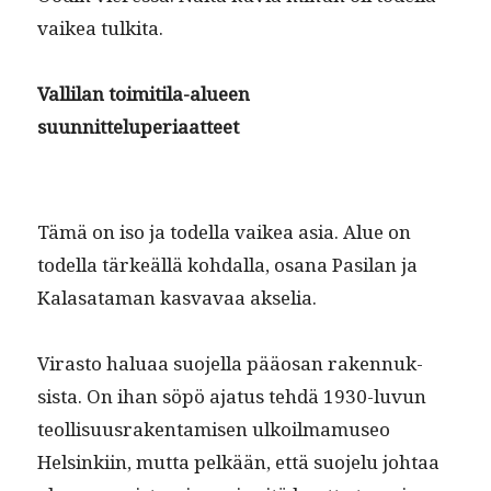
vaikea tulkita.
Vallilan toim­i­ti­la-alueen
suunnitteluperiaatteet
Tämä on iso ja todel­la vaikea asia. Alue on
todel­la tärkeäl­lä kohdal­la, osana Pasi­lan ja
Kalasa­ta­man kas­vavaa akselia.
Viras­to halu­aa suo­jel­la pääosan raken­nuk­
sista. On ihan söpö aja­tus tehdä 1930-luvun
teol­lisu­us­rak­en­tamisen ulkoil­ma­museo
Helsinki­in, mut­ta pelkään, että suo­jelu johtaa