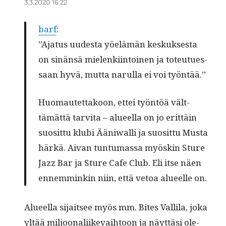
3.3.2020 16:22
barf
:
”Aja­tus uud­es­ta yöelämän keskuk­ses­ta
on sinän­sä mie­lenki­in­toinen ja toteutues­
saan hyvä, mut­ta narul­la ei voi työntää.”
Huo­mautet­takoon, ettei työn­töä vält­
tämät­tä tarvi­ta – alueel­la on jo erit­täin
suosit­tu klu­bi Ääni­wal­li ja suosit­tu Mus­ta
härkä. Aivan tun­tu­mas­sa myöskin Sture
Jazz Bar ja Sture Cafe Club. Eli itse näen
ennem­minkin niin, että vetoa alueelle on.
Alueel­la sijait­see myös mm. Bites Vallila, joka
yltää miljoon­ali­ike­vai­h­toon ja näyt­täsi ole­