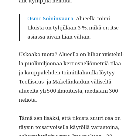
alle kymp­piä neliöltä.
Osmo Soin­in­vaara
: Alueel­la toim­i­
tiloista on tyhjil­lään 3 %, mikä on itse
asi­as­sa aivan liian vähän.
Uskoako tuo­ta? Alueel­la on hihar­avis­telul­
la puolim­iljoon­aa ker­rosneliömetriä tilaa
ja kaup­pale­hden toim­i­ti­la­haulla löy­tyy
Teol­lisu­us- ja Mäkelänkadun väliseltä
alueelta yli 500 ilmoi­tus­ta, medi­aani 300
neliötä.
Tämä sen lisäk­si, että tiloista suuri osa on
täysin tois­ar­voisel­la käytöl­lä varas­toina,