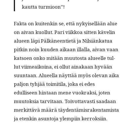
kaut­ta turmioon”!
Fak­ta on kuitenkin se, että nykyisel­lään alue
on aivan kuol­lut. Pari viikkoa sit­ten kävelin
alueen läpi Pälkäneen­ti­etä ja Nil­siänkat­ua
pitkin noin kuu­den aikaan illal­la, aivan vaan
kat­soen onko mitään muu­tos­ta alueelle tul­
lut viimeaikoina, ei ollut ainakaan hyvään
suun­taan. Alueel­la näyt­tää myös ole­van aika
paljon tyhjää toim­i­ti­la, joka ei edes
edulliseen hin­taan mene vuokrak­si, joten
muu­tok­sia tarvi­taan. Toiv­ot­tavasti saadaan
merkit­tävä määrä täy­den­tämis­rak­en­tamista
ja etenkin asun­to­ja ylem­pi­in kerroksiin.