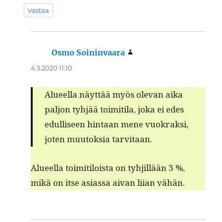
Vastaa
Osmo Soininvaara
sanoo:
4.3.2020 11:10
Alueel­la näyt­tää myös ole­van aika
paljon tyhjää toim­i­ti­la, joka ei edes
edulliseen hin­taan mene vuokrak­si,
joten muu­tok­sia tarvitaan.
Alueel­la toim­i­tiloista on tyhjil­lään 3 %,
mikä on itse asi­as­sa aivan liian vähän.