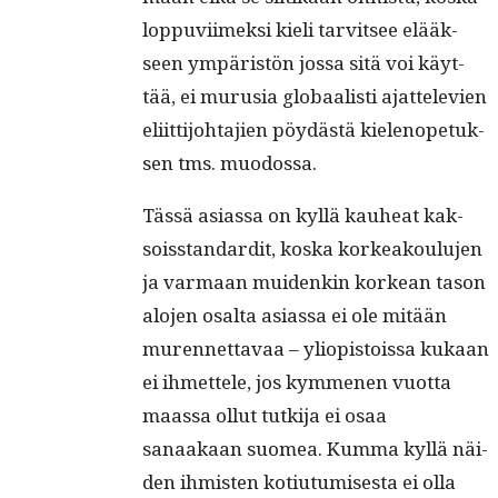
lop­pu­vi­imek­si kieli tarvit­see elääk­
seen ympäristön jos­sa sitä voi käyt­
tää, ei muru­sia globaal­isti ajat­tele­vien
eli­it­ti­jo­hta­jien pöy­dästä kie­lenopetuk­
sen tms. muodossa.
Tässä asi­as­sa on kyl­lä kauheat kak­
sois­stan­dard­it, kos­ka korkeak­oulu­jen
ja var­maan muidenkin korkean tason
alo­jen osalta asi­as­sa ei ole mitään
muren­net­tavaa – yliopis­tois­sa kukaan
ei ihmettele, jos kymme­nen vuot­ta
maas­sa ollut tutk­i­ja ei osaa
sanaakaan suomea. Kum­ma kyl­lä näi­
den ihmis­ten kotiu­tu­mis­es­ta ei olla