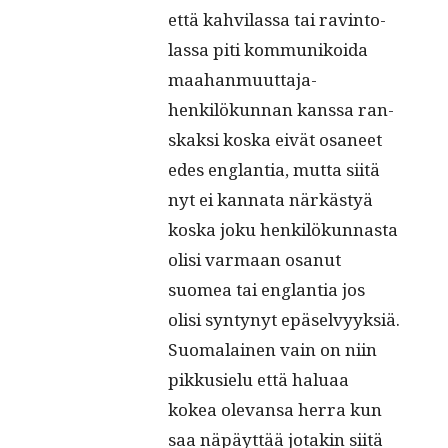
että kahvi­las­sa tai rav­in­to­
las­sa piti kom­mu­nikoi­da
maa­han­muut­ta­ja­
henkilökun­nan kanssa ran­
skak­si kos­ka eivät osa­neet
edes englan­tia, mut­ta siitä
nyt ei kan­na­ta närkästyä
kos­ka joku henkilökun­nas­ta
olisi var­maan osanut
suomea tai englan­tia jos
olisi syn­tynyt epä­selvyyk­siä.
Suo­ma­lainen vain on niin
pikkusielu että halu­aa
kokea ole­vansa her­ra kun
saa näpäyt­tää jotakin siitä