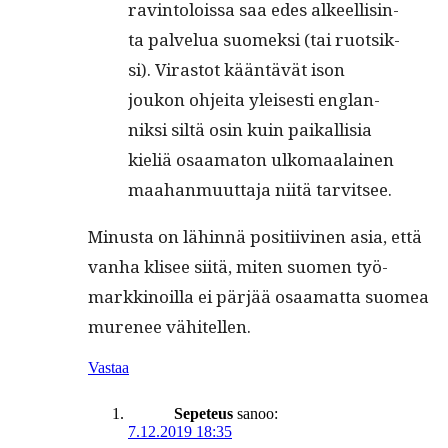
rav­in­tolois­sa saa edes alkeel­lis­in­
ta palvelua suomek­si (tai ruot­sik­
si). Viras­tot kään­tävät ison
joukon ohjei­ta yleis­es­ti englan­
niksi siltä osin kuin paikallisia
kieliä osaam­a­ton ulko­maalainen
maa­han­muut­ta­ja niitä tarvitsee.
Minus­ta on lähin­nä posi­ti­ivi­nen asia, että
van­ha klisee siitä, miten suomen työ­
markki­noil­la ei pär­jää osaa­mat­ta suomea
mure­nee vähitellen.
Vastaa
Sepeteus
sanoo:
7.12.2019 18:35