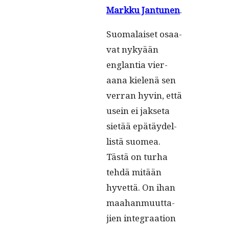
Markku Jan­tunen
.
Suo­ma­laiset osaa­
vat nykyään
englan­tia vier­
aana kie­lenä sen
ver­ran hyvin, että
usein ei jak­se­ta
sietää epätäy­del­
listä suomea.
Tästä on turha
tehdä mitään
hyvet­tä. On ihan
maa­han­muut­ta­
jien inte­graa­tion