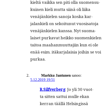
kieltä vaik­ka sen piti olla suomen­su­
kuinen kieli mut­ta siinä oli liika
venäjänkie­len sano­ja kos­ka kar­
jalankieli on sekoitunut vuo­sisato­ja
venäjänkie­len kanssa. Nyt suo­ma­
laiset purka­vat heikko suomenkie­len
taitoa maa­han­muut­ta­ji­in kun ei ole
enää esim. itäkar­jalaisia joi­hin se voi
purkaa.
Markku Jantunen
sanoo:
5.12.2019 19:51
R.Silfverberg
: Jo yli 30 vuot­
ta sit­ten sat­tui mulle ekan
ker­ran tääl­lä Helsingis­sä