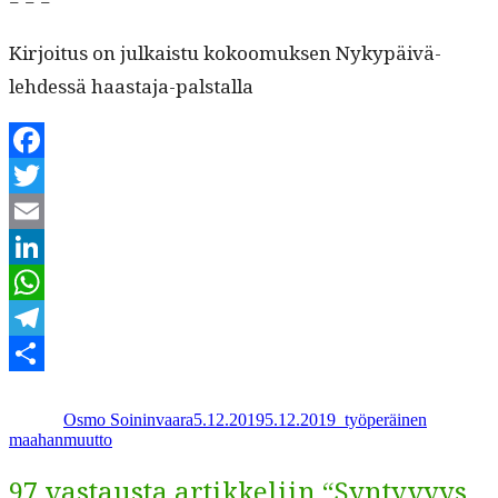
= = =
Kir­joi­tus on julka­istu kokoomuk­sen Nykypäivä-
lehdessä haastaja-palstalla
Facebook
Twitter
Email
LinkedIn
WhatsApp
Telegram
Kirjoittaja
Julkaistu
Kategoriat
Avainsanat
Share
Osmo Soininvaara
5.12.2019
5.12.2019
_
työperäinen
maahanmuutto
97 vastausta artikkeliin “Syntyvyys