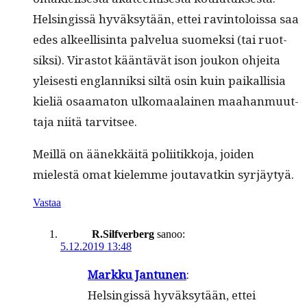
Helsingis­sä hyväksytään, ettei rav­in­tolois­sa saa
edes alkeel­lis­in­ta palvelua suomek­si (tai ruot­
sik­si). Viras­tot kään­tävät ison joukon ohjei­ta
yleis­es­ti englan­niksi siltä osin kuin paikallisia
kieliä osaam­a­ton ulko­maalainen maa­han­muut­
ta­ja niitä tarvitsee.
Meil­lä on äänekkäitä poli­itikko­ja, joiden
mielestä omat kielemme jouta­vatkin syrjäytyä.
Vastaa
R.Silfverberg
sanoo:
5.12.2019 13:48
Markku Jan­tunen
:
Helsingis­sä hyväksytään, ettei