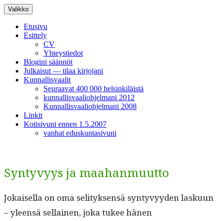
Siirry
Valikko
sisältöön
Etusivu
Esittely
CV
Yhteystiedot
Blogini säännöt
Julkaisut — tilaa kirjojani
Kunnallisvaalit
Seuraavat 400 000 helsinkiläistä
kunnallisvaaliohjelmani 2012
Kunnallisvaaliohjelmani 2008
Linkit
Kotisivuni ennen 1.5.2007
vanhat eduskuntasivuni
Syntyvyys ja maahanmuutto
Jokaisel­la on oma seli­tyk­sen­sä syn­tyvyy­den lasku­un
– yleen­sä sel­l­ainen, joka tukee hänen