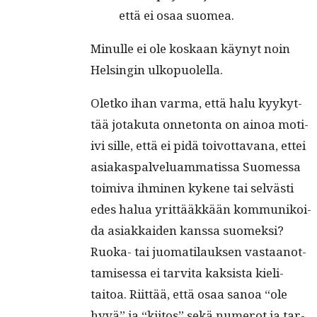
että ei osaa suomea.
Min­ulle ei ole koskaan käynyt noin
Helsin­gin ulkopuolella.
Oletko ihan var­ma, että halu kyykyt­
tää jotaku­ta onneton­ta on ain­oa moti­
ivi sille, että ei pidä toiv­ot­ta­vana, ettei
asi­akas­palvelu­am­ma­tis­sa Suomes­sa
toimi­va ihmi­nen kykene tai selvästi
edes halua yrit­tääkkään kom­mu­nikoi­
da asi­akkaiden kanssa suomek­si?
Ruo­ka- tai juo­mati­lauk­sen vas­taan­ot­
tamises­sa ei tarvi­ta kak­sista kieli­
taitoa. Riit­tää, että osaa sanoa “ole
hyvä” ja “kiitos” sekä numerot ja tar­