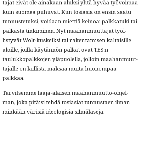
ta­jat eivät ole ainakaan aluk­si yhtä hyvää työvoimaa
kuin suomea puhu­vat. Kun tosi­a­sia on ensin saatu
tun­nuste­tuk­si, voidaan miet­tiä keinoa: palkkatu­ki tai
palka­s­ta tin­kimi­nen. Nyt maa­han­muut­ta­jat työl­
listyvät Wolt-kuskeik­si tai rak­en­tamisen kaltaisille
aloille, joil­la käytän­nön palkat ovat TES:n
taulukkopalkko­jen yläpuolel­la, jol­loin maa­han­muut­
ta­jalle on lail­lista mak­saa mui­ta huonom­paa
palkkaa.
Tarvit­semme laa­ja-alaisen maa­han­muut­to-ohjel­
man, joka pitäisi tehdä tosi­asi­at tun­nus­taen ilman
minkään värisiä ide­ol­o­gisia silmälaseja.