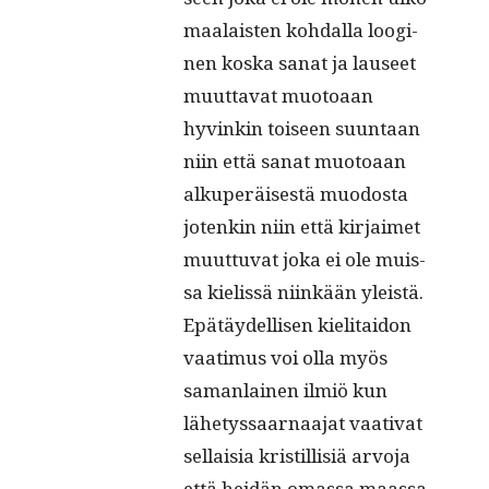
maalais­ten kohdal­la loogi­
nen kos­ka sanat ja lauseet
muut­ta­vat muo­toaan
hyvinkin toiseen suun­taan
niin että sanat muo­toaan
alku­peräis­es­tä muo­dos­ta
jotenkin niin että kir­jaimet
muut­tuvat joka ei ole muis­
sa kielis­sä niinkään yleistä.
Epätäy­del­lisen kieli­taidon
vaa­timus voi olla myös
saman­lainen ilmiö kun
lähetys­saar­naa­jat vaa­ti­vat
sel­l­aisia kris­til­lisiä arvo­ja
että hei­dän omas­sa maas­sa