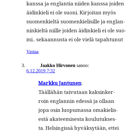
kanssa ja englan­tia niiden kanssa joiden
äidinkieli ei ole suoni. Kir­joi­tan myös
suomenkieltä suomenkielisille ja englan­
ninkieltä niille joiden äidinkieli ei ole suo­
mi.. sekaan­nus­ta ei ole vielä tapahtunut
Vastaa
Jaakko Hirvonen
sanoo:
6.12.2019 7:32
Markku Jan­tunen
:
Tääl­lähän taivu­taan kaksinker­
roin englan­nin edessä ja ollaan
jopa osin luop­umas­sa omakielis­
es­tä aka­teemis­es­ta koulu­tuk­ses­
ta. Helsingis­sä hyväksytään, ettei