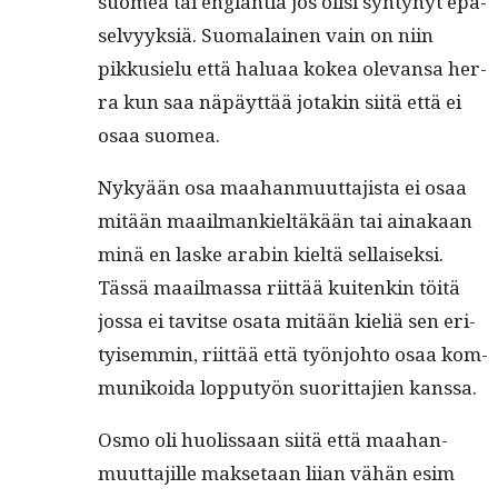
suomea tai englan­tia jos olisi syn­tynyt epä­
selvyyk­siä. Suo­ma­lainen vain on niin
pikkusielu että halu­aa kokea ole­vansa her­
ra kun saa näpäyt­tää jotakin siitä että ei
osaa suomea.
Nykyään osa maa­han­muut­ta­jista ei osaa
mitään maail­mankieltäkään tai ainakaan
minä en laske ara­bin kieltä sel­l­aisek­si.
Tässä maail­mas­sa riit­tää kuitenkin töitä
jos­sa ei tavitse osa­ta mitään kieliä sen eri­
tyisem­min, riit­tää että työn­jo­hto osaa kom­
mu­nikoi­da lop­putyön suorit­ta­jien kanssa.
Osmo oli huolis­saan siitä että maa­han­
muut­ta­jille mak­se­taan liian vähän esim