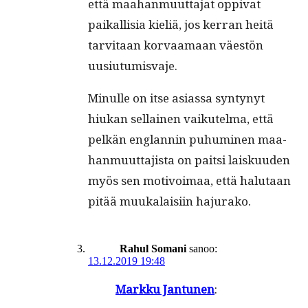
että maa­han­muut­ta­jat oppi­vat
paikallisia kieliä, jos ker­ran heitä
tarvi­taan kor­vaa­maan väestön
uusiutumisvaje.
Min­ulle on itse asi­as­sa syn­tynyt
hiukan sel­l­ainen vaikutel­ma, että
pelkän englan­nin puhumi­nen maa­
han­muut­ta­jista on pait­si laisku­u­den
myös sen motivoimaa, että halu­taan
pitää muukalaisi­in hajurako.
Rahul Somani
sanoo:
13.12.2019 19:48
Markku Jan­tunen
: