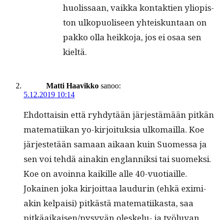
huolis­saan, vaik­ka kon­tak­tien yliopis­
ton ulkop­uoliseen yhteiskun­taan on
pakko olla heikko­ja, jos ei osaa sen
kieltä.
Matti Haavikko
sanoo:
5.12.2019 10:14
Ehdot­taisin että ryhdytään jär­jestämään pitkän
matem­ati­ikan yo-kir­joituk­sia ulko­mail­la. Koe
jär­jestetään samaan aikaan kuin Suomes­sa ja
sen voi tehdä ainakin englan­niksi tai suomek­si.
Koe on avoin­na kaikille alle 40-vuo­ti­aille.
Jokainen joka kir­joit­taa laudurin (ehkä eximi­
akin kel­paisi) pitkästä matem­ati­ikas­ta, saa
pitkäaikaisen/pysyvän oleskelu- ja työlu­van