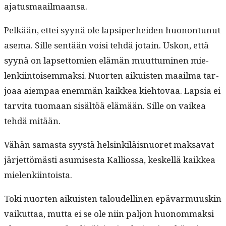
ajatusmaailmaansa.
Pelkään, ettei syynä ole lap­siper­hei­den huonon­tunut
ase­ma. Sille sen­tään voisi tehdä jotain. Uskon, että
syynä on lapset­tomien elämän muut­tumi­nen mie­
lenki­in­toisem­mak­si. Nuorten aikuis­ten maail­ma tar­
joaa aiem­paa enem­män kaikkea kiehto­vaa. Lap­sia ei
tarvi­ta tuo­maan sisältöä elämään. Sille on vaikea
tehdä mitään.
Vähän samas­ta syys­tä helsinkiläis­nuoret mak­sa­vat
jär­jet­tömästi asumis­es­ta Kallios­sa, keskel­lä kaikkea
mielenkiintoista.
Toki nuorten aikuis­ten taloudelli­nen epä­var­muuskin
vaikut­taa, mut­ta ei se ole niin paljon huonom­mak­si