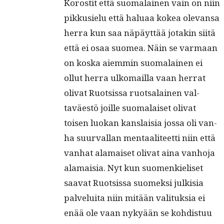
Koros­tit että suo­ma­lainen vain on niin
pikkusielu että halu­aa kokea ole­vansa
her­ra kun saa näpäyt­tää jotakin siitä
että ei osaa suomea. Näin se var­maan
on kos­ka aiem­min suo­ma­lainen ei
ollut her­ra ulko­mail­la vaan her­rat
oli­vat Ruot­sis­sa ruot­salainen val­
taväestö joille suo­ma­laiset oli­vat
toisen luokan kanslaisia jos­sa oli van­
ha suur­val­lan men­taali­teet­ti niin että
van­hat ala­maiset oli­vat aina van­ho­ja
ala­maisia. Nyt kun suomenkieliset
saa­vat Ruot­sis­sa suomek­si julk­isia
palvelui­ta niin mitään val­i­tuk­sia ei
enää ole vaan nykyään se kohdis­tuu