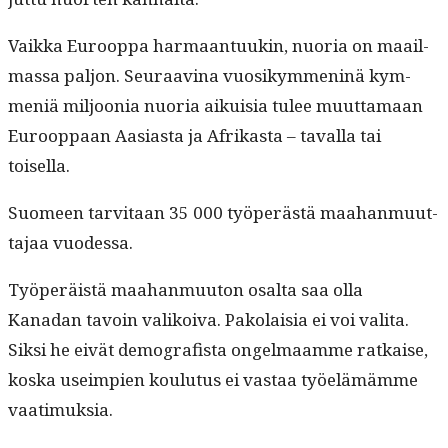
Vaik­ka Euroop­pa har­maan­tuukin, nuo­ria on maail­
mas­sa paljon. Seu­raav­ina vuosikym­meninä kym­
meniä miljoo­nia nuo­ria aikuisia tulee muut­ta­maan
Euroop­paan Aasi­as­ta ja Afrikas­ta – taval­la tai
toisella.
Suomeen tarvi­taan 35 000 työperästä maa­han­muut­
ta­jaa vuodessa.
Työperäistä maa­han­muu­ton osalta saa olla
Kanadan tavoin valikoi­va. Pako­laisia ei voi vali­ta.
Sik­si he eivät demografista ongel­maamme ratkaise,
kos­ka useimpi­en koulu­tus ei vas­taa työelämämme
vaatimuksia.