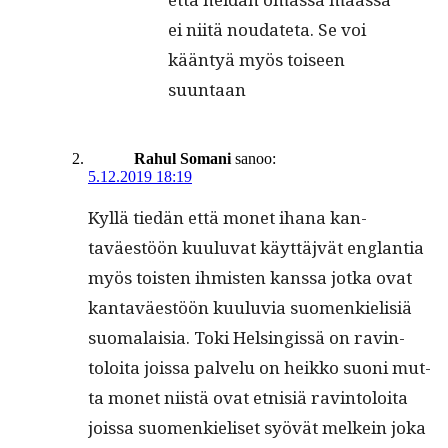
ei niitä nou­date­ta. Se voi
kään­tyä myös toiseen
suuntaan
Rahul Somani
sanoo:
5.12.2019 18:19
Kyl­lä tiedän että mon­et ihana kan­
taväestöön kuu­lu­vat käyt­täjvät englan­tia
myös tois­t­en ihmis­ten kanssa jot­ka ovat
kan­taväestöön kuu­lu­via suomenkielisiä
suo­ma­laisia. Toki Helsingis­sä on rav­in­
toloi­ta jois­sa palvelu on heikko suoni mut­
ta mon­et niistä ovat etnisiä rav­in­toloi­ta
jois­sa suomenkieliset syövät melkein joka