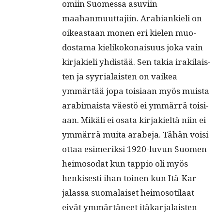
omi­in Suomes­sa asuviin
maa­han­muut­ta­ji­in. Ara­bi­ankieli on
oikeas­t­aan mon­en eri kie­len muo­
dosta­ma kielikokon­aisu­us joka vain
kir­jakieli yhdis­tää. Sen takia irak­i­lais­
ten ja syyr­i­alais­ten on vaikea
ymmärtää jopa toisi­aan myös muista
ara­bi­maista väestö ei ymmär­rä toisi­
aan. Mikäli ei osa­ta kir­jakieltä niin ei
ymmär­rä mui­ta arabe­ja. Tähän voisi
ottaa esimerik­si 1920-luvun Suomen
heimoso­dat kun tap­pio oli myös
henkises­ti ihan toinen kun Itä-Kar­
jalas­sa suo­ma­laiset heimosoti­laat
eivät ymmärtäneet itäkar­jalais­ten