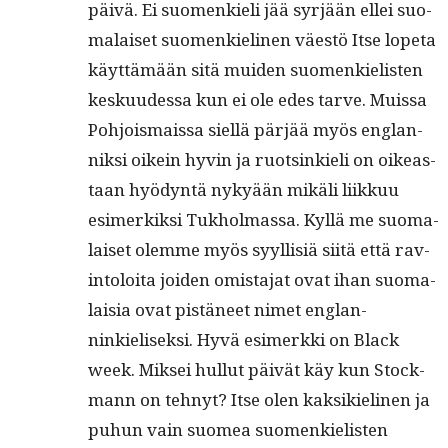
päivä. Ei suomenkieli jää syr­jään ellei suo­
ma­laiset suomenkieli­nen väestö Itse lope­ta
käyt­tämään sitä muiden suomenkielis­ten
kesku­udessa kun ei ole edes tarve. Muis­sa
Pohjo­is­mais­sa siel­lä pär­jää myös englan­
niksi oikein hyvin ja ruotsinkieli on oikeas­
t­aan hyö­dyn­tä nykyään mikäli liikkuu
esimerkik­si Tukhol­mas­sa. Kyl­lä me suo­ma­
laiset olemme myös syyl­lisiä siitä että rav­
in­toloi­ta joiden omis­ta­jat ovat ihan suo­ma­
laisia ovat pistäneet nimet englan­
ninkielisek­si. Hyvä esimerk­ki on Black
week. Mik­sei hul­lut päivät käy kun Stock­
mann on tehnyt? Itse olen kak­sikieli­nen ja
puhun vain suomea suomenkielis­ten