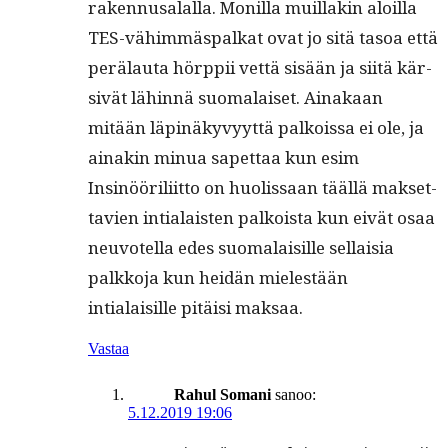
raken­nusalal­la. Monil­la muil­lakin aloil­la
TES-vähim­mäs­palkat ovat jo sitä tasoa että
perälau­ta hörp­pii vet­tä sisään ja siitä kär­
sivät lähin­nä suo­ma­laiset. Ainakaan
mitään läpinäkyvyyt­tä palkois­sa ei ole, ja
ainakin min­ua sapet­taa kun esim
Insinöörili­it­to on huolis­saan tääl­lä mak­set­
tavien intialais­ten palkoista kun eivät osaa
neu­votel­la edes suo­ma­laisille sel­l­aisia
palkko­ja kun hei­dän mielestään
intialaisille pitäisi maksaa.
Vastaa
Rahul Somani
sanoo:
5.12.2019 19:06