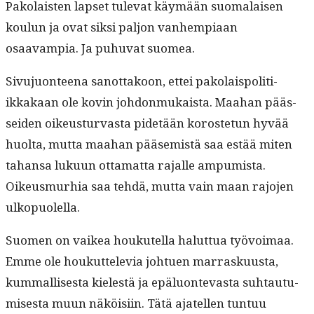
Pako­lais­ten lapset tule­vat käymään suo­ma­laisen
koulun ja ovat sik­si paljon van­hempiaan
osaavampia. Ja puhu­vat suomea.
Sivu­juon­teena san­ot­takoon, ettei pako­lais­poli­ti­
ikkakaan ole kovin johdon­mukaista. Maa­han pääs­
sei­den oikeustur­vas­ta pide­tään koroste­tun hyvää
huol­ta, mut­ta maa­han pääsemistä saa estää miten
tahansa luku­un otta­mat­ta rajalle ampumista.
Oikeusmurhia saa tehdä, mut­ta vain maan rajo­jen
ulkopuolella.
Suomen on vaikea houkutel­la halut­tua työvoimaa.
Emme ole houkut­tele­via johtuen mar­rasku­us­ta,
kum­mallis­es­ta kielestä ja epälu­on­tev­as­ta suh­tau­tu­
mis­es­ta muun näköisi­in. Tätä ajatellen tun­tuu