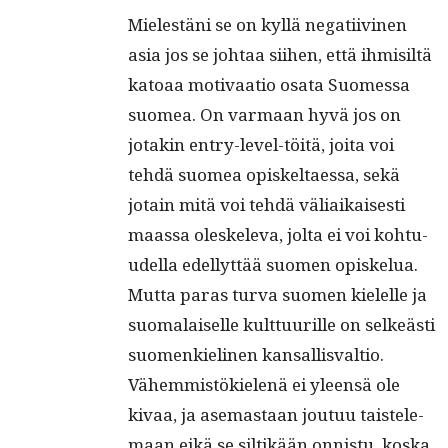
Mielestäni se on kyl­lä negati­ivi­nen
asia jos se johtaa siihen, että ihmisiltä
katoaa moti­vaa­tio osa­ta Suomes­sa
suomea. On var­maan hyvä jos on
jotakin entry-lev­el-töitä, joi­ta voi
tehdä suomea opiskeltaes­sa, sekä
jotain mitä voi tehdä väli­aikaises­ti
maas­sa oleskel­e­va, jol­ta ei voi kohtu­
udel­la edel­lyt­tää suomen opiskelua.
Mut­ta paras tur­va suomen kielelle ja
suo­ma­laiselle kult­tuurille on selkeästi
suomenkieli­nen kansal­lis­val­tio.
Vähem­mistökie­lenä ei yleen­sä ole
kivaa, ja ase­mas­taan joutuu tais­tele­
maan eikä se siltikään onnis­tu, kos­ka