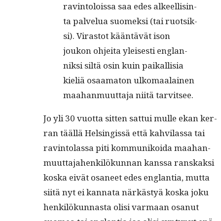
rav­in­tolois­sa saa edes alkeel­lis­in­
ta palvelua suomek­si (tai ruot­sik­
si). Viras­tot kään­tävät ison
joukon ohjei­ta yleis­es­ti englan­
niksi siltä osin kuin paikallisia
kieliä osaam­a­ton ulko­maalainen
maa­han­muut­ta­ja niitä tarvitsee.
Jo yli 30 vuot­ta sit­ten sat­tui mulle ekan ker­
ran tääl­lä Helsingis­sä että kahvi­las­sa tai
rav­in­to­las­sa piti kom­mu­nikoi­da maa­han­
muut­ta­ja­henkilökun­nan kanssa ran­skak­si
kos­ka eivät osa­neet edes englan­tia, mut­ta
siitä nyt ei kan­na­ta närkästyä kos­ka joku
henkilökun­nas­ta olisi var­maan osanut