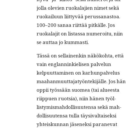
jol­la ole­vien ruokala­jien nimet sekä
ruokailu­un liit­tyvää perus­sanas­toa.
100–200 sanaa riit­tää pitkälle. Jos
ruokala­jit on lis­tas­sa numeroitu, niin
se aut­taa jo kummasti.
Tässä on sel­l­ainenkin näköko­h­ta, että
vain englan­ninkielisen palvelun
kelpu­ut­ta­mi­nen on karhun­palvelus
maa­han­muut­ta­jatyön­tek­i­jälle. Jos hän
oppii työssään suomea (tai alueesta
riip­puen ruot­sia), niin hänen työl­
listymis­mah­dol­lisuuten­sa sekä mah­
dol­lisuuten­sa tul­la täy­si­val­taisek­si
yhteiskun­nan jäsenek­si paranevat