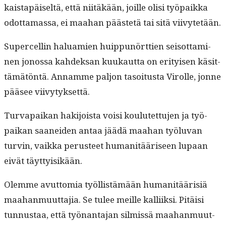
kaistapäiseltä, että niitäkään, joille olisi työ­paik­ka
odot­ta­mas­sa, ei maa­han päästetä tai sitä viivytetään.
Super­cellin halu­amien huip­punört­tien seisot­ta­mi­
nen jonos­sa kahdek­san kuukaut­ta on eri­tyisen käsit­
tämätön­tä. Annamme paljon tasoi­tus­ta Virolle, jonne
pääsee viivytyksettä.
Tur­va­paikan hak­i­joista voisi koulutet­tu­jen ja työ­
paikan saanei­den antaa jäädä maa­han työlu­van
turvin, vaik­ka perus­teet human­itääriseen lupaan
eivät täyttyisikään.
Olemme avut­to­mia työl­listämään human­itäärisiä
maa­han­muut­ta­jia. Se tulee meille kalli­ik­si. Pitäisi
tun­nus­taa, että työ­nan­ta­jan silmis­sä maa­han­muut­