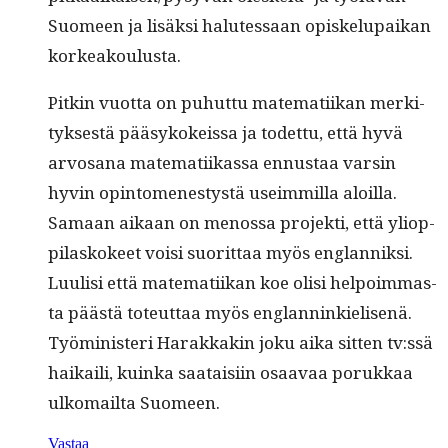
Suomeen ja lisäk­si halutes­saan opiskelu­paikan
korkeakoulusta.
Pitkin vuot­ta on puhut­tu matem­ati­ikan merk­i­
tyk­ses­tä pääsykokeis­sa ja todet­tu, että hyvä
arvosana matem­ati­ikas­sa ennus­taa varsin
hyvin opin­tomen­estys­tä useim­mil­la aloil­la.
Samaan aikaan on menos­sa pro­jek­ti, että yliop­
pi­lasko­keet voisi suorit­taa myös englan­niksi.
Luulisi että matem­ati­ikan koe olisi helpoim­mas­
ta päästä toteut­taa myös englan­ninkielisenä.
Työmin­is­teri Harakkakin joku aika sit­ten tv:ssä
haikaili, kuin­ka saataisi­in osaavaa porukkaa
ulko­mail­ta Suomeen.
Vastaa