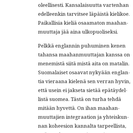
oleel­lis­es­ti. Kansalaisu­ut­ta varten­han
edelleenkin tarvit­see läpäistä kielikoe.
Paikallisia kieliä osaam­a­ton maa­han­
muut­ta­ja jää aina ulkopuoliseksi.
Pelkkä englan­nin puhumi­nen kenen
tahansa maa­han­muut­ta­jan kanssa on
men­e­mistä siitä mis­tä aita on matal­in.
Suo­ma­laiset osaa­vat nykyään englan­
tia vier­aana kie­lenä sen ver­ran hyvin,
että usein ei jak­se­ta sietää epätäy­del­
listä suomea. Tästä on turha tehdä
mitään hyvet­tä. On ihan maa­han­
muut­ta­jien inte­graa­tion ja yhteiskun­
nan kohee­sion kannal­ta tarpeel­lista,