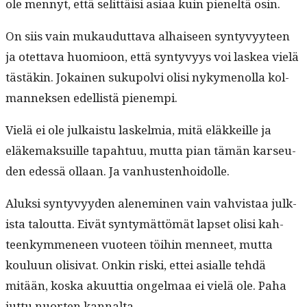
ole men­nyt, että selit­täisi asi­aa kuin pieneltä osin.
On siis vain mukaudut­ta­va alhaiseen syn­tyvyy­teen
ja otet­ta­va huomioon, että syn­tyvyys voi laskea vielä
tästäkin. Jokainen sukupolvi olisi nyky­menol­la kol­
man­nek­sen edel­listä pienempi.
Vielä ei ole julka­istu laskelmia, mitä eläkkeille ja
eläke­mak­suille tapah­tuu, mut­ta pian tämän karseu­
den edessä ollaan. Ja vanhustenhoidolle.
Aluk­si syn­tyvyy­den alen­e­m­i­nen vain vahvis­taa julk­
ista talout­ta. Eivät syn­tymät­tömät lapset olisi kah­
teenkymme­neen vuo­teen töi­hin men­neet, mut­ta
koulu­un oli­si­vat. Onkin ris­ki, ettei asialle tehdä
mitään, kos­ka aku­ut­tia ongel­maa ei vielä ole. Paha
jut­tu nuorten kannalta.