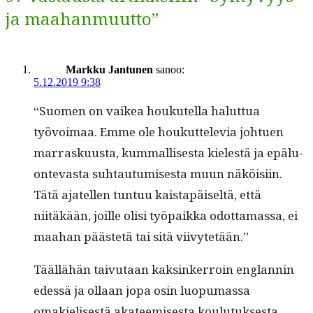
ja maahanmuutto”
Markku Jantunen
sanoo:
5.12.2019 9:38
“Suomen on vaikea houkutel­la halut­tua
työvoimaa. Emme ole houkut­tele­via johtuen
mar­rasku­us­ta, kum­mallis­es­ta kielestä ja epälu­
on­tev­as­ta suh­tau­tu­mis­es­ta muun näköisi­in.
Tätä ajatellen tun­tuu kaistapäiseltä, että
niitäkään, joille olisi työ­paik­ka odot­ta­mas­sa, ei
maa­han päästetä tai sitä viivytetään.”
Tääl­lähän taivu­taan kaksinker­roin englan­nin
edessä ja ollaan jopa osin luop­umas­sa
omakielis­es­tä aka­teemis­es­ta koulu­tuk­ses­ta.