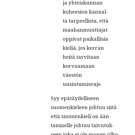
ja yhteiskun­nan
kohee­sion kannal­
ta tarpeel­lista, että
maa­han­muut­ta­jat
oppi­vat paikallisia
kieliä, jos ker­ran
heitä tarvi­taan
kor­vaa­maan
väestön
uusiutumisvaje.
Syy epätäy­del­liseen
suomenkieleen johtuu siitä
että suomenkieli on ään­
tamiselle johtuu taivu­tuk­
seen joka ei ole mon­en ulko­