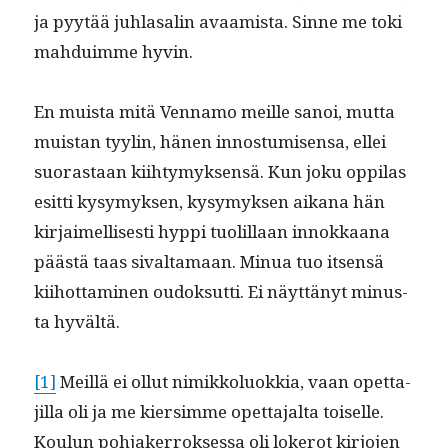
ja pyytää juh­lasalin avaamista. Sinne me toki
mah­duimme hyvin.
En muista mitä Ven­namo meille sanoi, mut­ta
muis­tan tyylin, hänen innos­tu­misen­sa, ellei
suo­ras­taan kiihtymyk­sen­sä. Kun joku oppi­las
esit­ti kysymyk­sen, kysymyk­sen aikana hän
kir­jaimel­lis­es­ti hyp­pi tuo­lil­laan innokkaana
päästä taas sival­ta­maan. Min­ua tuo itsen­sä
kiihot­ta­mi­nen oudok­sut­ti. Ei näyt­tänyt minus­
ta hyvältä.
[1]
Meil­lä ei ollut nimikkolu­okkia, vaan opet­ta­
jil­la oli ja me kier­simme opet­ta­jal­ta toiselle.
Koulun poh­jak­er­rokses­sa oli lokerot kir­jo­jen