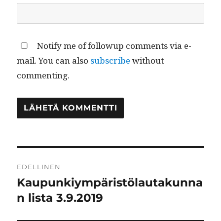
Notify me of followup comments via e-
mail. You can also
subscribe
without
commenting.
Artikkelien
EDELLINEN
selaus
Kaupunkiympäristölautakunna
Edellinen
artikkeli:
n lista 3.9.2019