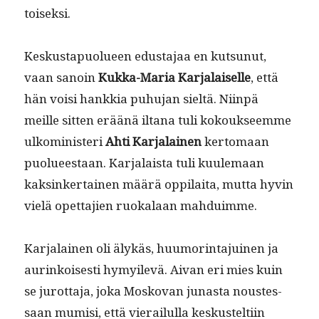
toiseksi.
Keskustapuolueen edus­ta­jaa en kut­sunut,
vaan sanoin
Kuk­ka-Maria Kar­jalaiselle
, että
hän voisi han­kkia puhu­jan sieltä. Niin­pä
meille sit­ten eräänä iltana tuli kok­ouk­seemme
ulko­min­is­teri
Ahti Kar­jalainen
ker­tomaan
puolueestaan. Kar­jalaista tuli kuule­maan
kaksinker­tainen määrä oppi­lai­ta, mut­ta hyvin
vielä opet­ta­jien ruokalaan mahduimme.
Kar­jalainen oli älykäs, huumor­in­ta­juinen ja
aurinkois­es­ti hymy­ilevä. Aivan eri mies kuin
se jurot­ta­ja, joka Mosko­van junas­ta noustes­
saan mumisi, että vierailul­la keskustelti­in