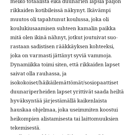
melko totaal­ista eikä duu­nar­ien lap­sia paljon
rikkaiden kotibileis­sä näkynyt. Ikävämpi
muu­tos oli tapah­tunut koulus­sa, joka oli
kouluk­iusaamisen suh­teen kama­lin paik­ka
mitä olen ikinä näh­nyt, jotkut jou­tu­i­v­at suo­
ras­taan sadis­tisen rääkkäyk­sen kohteek­si,
joka on var­masti jät­tänyt syviä vam­mo­ja.
Dynami­ik­ka toi­mi siten, että rikkaiden lapset
sai­vat olla rauhas­sa, ja
isokokoiset/häikäilemättömät/sosiopaattiset
duu­nar­iper­hei­den lapset yrit­tivät saa­da heiltä
hyväksyn­tää jär­jestämäl­lä kaiken­laista
hauskaa ohjel­maa, joka useim­miten koos­t­ui
heikom­pi­en alis­tamis­es­ta tai lait­to­muuk­sien
tekemisestä.