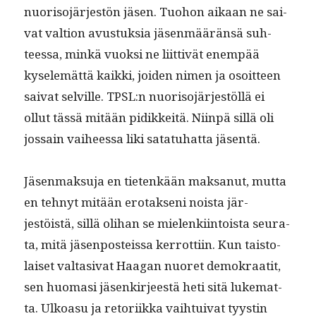
nuoriso­jär­jestön jäsen. Tuo­hon aikaan ne sai­
vat val­tion avus­tuk­sia jäsen­määrän­sä suh­
teessa, minkä vuok­si ne liit­tivät enem­pää
kyse­lemät­tä kaik­ki, joiden nimen ja osoit­teen
sai­vat selville. TPSL:n nuoriso­jär­jestöl­lä ei
ollut tässä mitään pidikkeitä. Niin­pä sil­lä oli
jos­sain vai­heessa liki satatuhat­ta jäsentä.
Jäsen­mak­su­ja en tietenkään mak­sanut, mut­ta
en tehnyt mitään ero­tak­seni noista jär­
jestöistä, sil­lä oli­han se mie­lenki­in­toista seu­ra­
ta, mitä jäsen­posteis­sa ker­rot­ti­in. Kun tais­to­
laiset val­ta­si­vat Haa­gan nuoret demokraatit,
sen huo­masi jäsenkir­jeestä heti sitä luke­mat­
ta. Ulkoa­su ja retori­ik­ka vai­h­tu­i­v­at tyystin