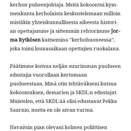
ker­hon puheen­jo­hta­ja. Meitä kokoon­tui kym­
menkun­ta ker­ho­laista keskustele­maan mil­loin
mis­täkin yhteiskun­nal­lis­es­ta aiheesta his­to­ri­
an opet­ta­jamme ja sit­tem­min rehtorimme
Jor­
ma Rytkösen
kait­sem­i­na ”ker­ho­huoneessa”,
joka toi­mi louna­saikaan opet­ta­jien ruokalana.
Pää­timme kut­sua neljän suurim­man puolueen
edus­ta­jia vuorol­laan ker­tomaan
puolueestaan. Minä otin tehtäväk­seni kut­sua
kokoomuk­sen, demarien ja SKDL:n edus­ta­jat.
Muis­te­len, että SKDL:ää olisi edus­tanut Pekka
Saarnio, mut­ta en ole aivan varma.
Havaitsin pian ole­vani kol­men poli­it­tisen