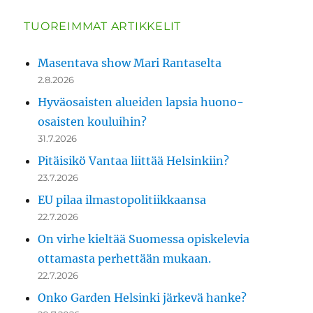
TUOREIMMAT ARTIKKELIT
Masentava show Mari Rantaselta
2.8.2026
Hyväosaisten alueiden lapsia huono-
osaisten kouluihin?
31.7.2026
Pitäisikö Vantaa liittää Helsinkiin?
23.7.2026
EU pilaa ilmastopolitiikkaansa
22.7.2026
On virhe kieltää Suomessa opiskelevia
ottamasta perhettään mukaan.
22.7.2026
Onko Garden Helsinki järkevä hanke?