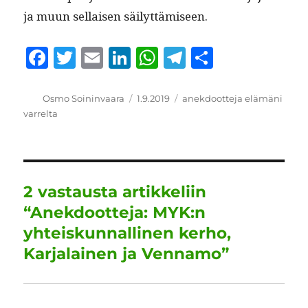
ja muun sel­l­aisen säilyttämiseen.
F
T
E
Li
W
T
S
a
w
m
n
h
el
h
c
it
ai
k
at
e
a
Kirjoittaja
Julkaistu
Kategoriat
Osmo Soininvaara
1.9.2019
anekdootteja elämäni
varrelta
e
te
l
e
s
g
re
b
r
d
A
r
o
I
p
a
o
n
p
m
2 vastausta artikkeliin
k
“Anekdootteja: MYK:n
yhteiskunnallinen kerho,
Karjalainen ja Vennamo”