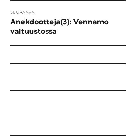
SEURAAVA
Anekdootteja(3): Vennamo
Seuraava
artikkeli:
valtuustossa