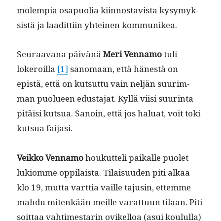
molem­pia osa­puo­lia kiin­nos­tavista kysymyk­
sistä ja laa­dit­ti­in yhteinen kommunikea.
Seu­raa­vana päivänä
Meri Ven­namo
tuli
lokeroil­la
[1]
sanomaan, että hänestä on
epistä, että on kut­sut­tu vain neljän suurim­
man puolueen edus­ta­jat. Kyl­lä viisi suur­in­ta
pitäisi kut­sua. Sanoin, että jos halu­at, voit toki
kut­sua faijasi.
Veikko Ven­namo
houkut­teli paikalle puo­let
lukiomme oppi­laista. Tilaisu­u­den piti alkaa
klo 19, mut­ta vart­tia vaille tajusin, ettemme
mah­du mitenkään meille varat­tuun tilaan. Piti
soit­taa vah­times­tarin ovikel­loa (asui koul­ul­la)