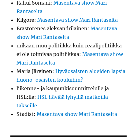
Rahul Somani
:
Masentava show Mari
Rantaselta
Kilgore
:
Masentava show Mari Rantaselta
Erastotenes aleksandrilainen
:
Masentava
show Mari Rantaselta
mikään muu politiikka kuin reaalipolitiikka
ei ole toimivaa politiikkaa
:
Masentava show
Mari Rantaselta
Maria Järvinen
:
Hyväosaisten alueiden lapsia
huono-osaisten kouluihin?
liikenne- ja kaupunkisuunnittelulle ja
HSL:lle
:
HSL häviää lyhyillä matkoilla
takseille.
Stadist
:
Masentava show Mari Rantaselta