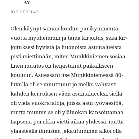
AV
sanoo:
10.9.2019 11:43
Olen käynyt saman koulun parikym­men­tä
vuot­ta myöhem­min ja tämä kir­joi­tus, sekä kir­
joituk­sesi hyvistä ja huonoista asuinalueista
pisti miet­timään, miten Munkkiniemen sosi­aa­
li­nen muu­tos on hei­jas­tunut paikalliseen
koulu­un. Asues­sani itse Munkkiniemessä 80-
luvul­la oli se muut­tunut jo melko vah­vasti
kah­den ker­roksen väen asuinalueek­si, siel­lä
oli vielä vuokrat­alo­ja, jois­sa asui työväestöä,
mut­ta muuten se oli ylälu­okan kan­soit­ta­maa.
Lapse­na poruk­ka viet­ti aikaa yhdessä, mut­ta
yläas­teel­la ihmis­ten jakau­tu­mi­nen alkoi olla