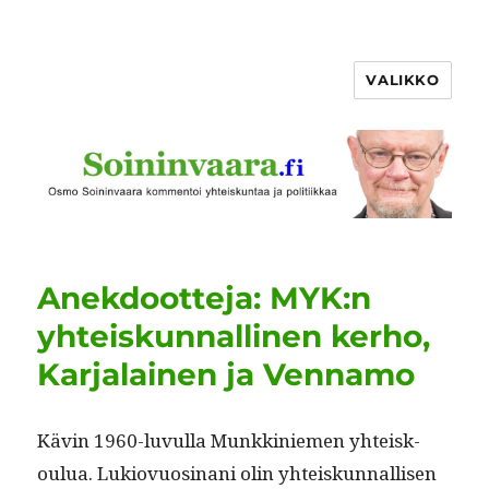
VALIKKO
Anekdootteja: MYK:n
yhteiskunnallinen kerho,
Karjalainen ja Vennamo
Kävin 1960-luvul­la Munkkiniemen yhteisk­
oulua. Lukiovu­osi­nani olin yhteiskun­nal­lisen