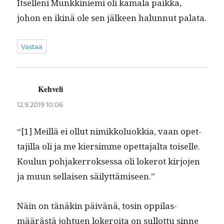
Itsel­leni Munkkinie­mi oli kamala paik­ka,
johon en ikinä ole sen jäl­keen halun­nut palata.
Vastaa
Kehveli
sanoo:
12.9.2019 10:06
“[1] Meil­lä ei ollut nimikkolu­okkia, vaan opet­
ta­jil­la oli ja me kier­simme opet­ta­jal­ta toiselle.
Koulun poh­jak­er­rokses­sa oli lokerot kir­jo­jen
ja muun sel­l­aisen säilyttämiseen.”
Näin on tänäkin päivänä, tosin oppi­las­
määrästä johtuen lokeroi­ta on sul­lot­tu sinne