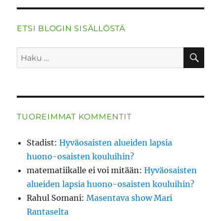
ETSI BLOGIN SISÄLLÖSTÄ
HA
Etsi:
TUOREIMMAT KOMMENTIT
Stadist
:
Hyväosaisten alueiden lapsia
huono-osaisten kouluihin?
matematiikalle ei voi mitään
:
Hyväosaisten
alueiden lapsia huono-osaisten kouluihin?
Rahul Somani
:
Masentava show Mari
Rantaselta