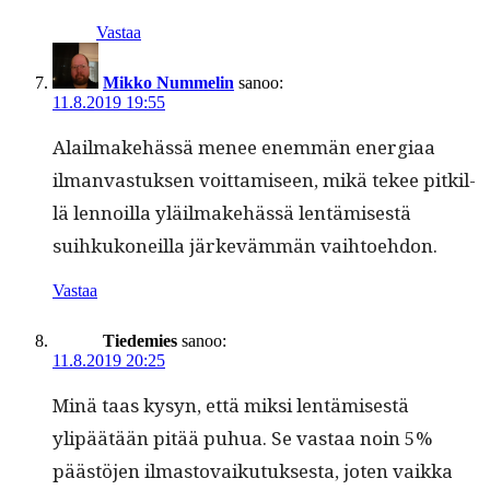
Vastaa
Mikko Nummelin
sanoo:
11.8.2019 19:55
Alail­make­hässä menee enem­män ener­giaa
ilman­vas­tuk­sen voit­tamiseen, mikä tekee pitkil­
lä lennoil­la yläil­make­hässä lentämis­es­tä
suihkukoneil­la järkeväm­män vaihtoehdon.
Vastaa
Tiedemies
sanoo:
11.8.2019 20:25
Minä taas kysyn, että mik­si lentämis­es­tä
ylipäätään pitää puhua. Se vas­taa noin 5%
päästö­jen ilmas­to­vaiku­tuk­ses­ta, joten vaik­ka