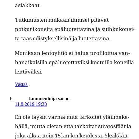
asiakkaat.
Tutkimusten mukaan ihmiset pitävät
potkurikonei­ta epälu­otet­tavina ja suihkukonei­
ta taas edis­tyk­sel­lis­inä ja luotettavina.
Monikaan lentoy­htiö ei halua pro­filoitua van­
hanaikaisil­la epälu­otet­taviksi koe­tu­il­la koneil­la
lentäväksi.
Vastaa
kommentoija
sanoo:
11.8.2019 19:38
En ole täysin var­ma mitä tarkoi­tat yläil­make­
häl­lä, mut­ta ole­tan että tarkoi­tat stratos­fääriä
joka alkaa noin 15km korkeud­es­ta. Yksikään