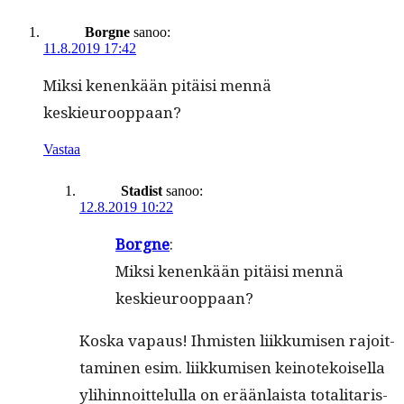
Borgne
sanoo:
11.8.2019 17:42
Mik­si kenenkään pitäisi men­nä
keskieurooppaan?
Vastaa
Stadist
sanoo:
12.8.2019 10:22
Borgne
:
Mik­si kenenkään pitäisi men­nä
keskieurooppaan?
Kos­ka vapaus! Ihmis­ten liikku­misen rajoit­
ta­mi­nen esim. liikku­misen keinotekoisel­la
yli­hin­noit­telul­la on erään­laista total­i­taris­