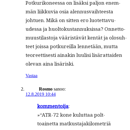
Potkurikoneessa on lisäk­si paljon enem­
män liikku­via osia alen­nus­vai­h­teesta
johtuen. Mikä on sit­ten ero luotet­tavu­
udessa ja huoltokus­tan­nuk­sis­sa? Onnet­to­
muusti­las­to­ja vääristävät ken­tät ja olo­suh­
teet jois­sa potkureil­la lennetään, mut­ta
teo­reet­tis­es­ti ainakin luulisi lisärat­taiden
ole­van aina lisäriski.
Vastaa
Rosmo
sanoo:
12.8.2019 10:44
kom­men­toi­ja
:
»“ATR-72 kone kulut­taa polt­
toainet­ta matkus­ta­jak­ilo­metriä