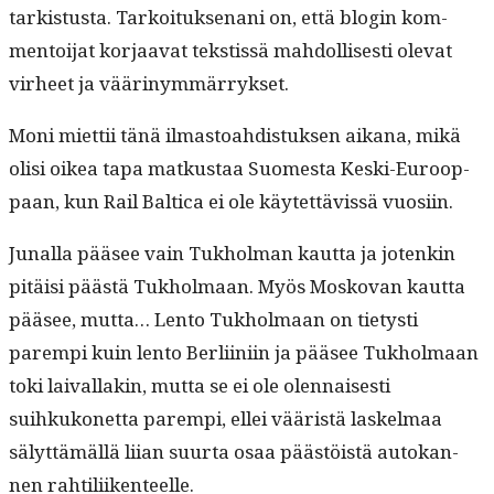
ta­rk­istus­ta. Tarkoituk­se­nani on, että blo­gin kom­
men­toi­jat kor­jaa­vat tek­stis­sä mah­dol­lis­es­ti ole­vat
virheet ja väärinymmärrykset.
Moni miet­tii tänä ilmas­toahdis­tuk­sen aikana, mikä
olisi oikea tapa matkus­taa Suomes­ta Kes­ki-Euroop­
paan, kun Rail Balti­ca ei ole käytet­tävis­sä vuosiin.
Junal­la pääsee vain Tukhol­man kaut­ta ja jotenkin
pitäisi päästä Tukhol­maan. Myös Mosko­van kaut­ta
pääsee, mut­ta… Lento Tukhol­maan on tietysti
parem­pi kuin lento Berli­ini­in ja pääsee Tukhol­maan
toki laival­lakin, mut­ta se ei ole olen­nais­es­ti
suihkukonet­ta parem­pi, ellei vääristä laskel­maa
sälyt­tämäl­lä liian suur­ta osaa päästöistä autokan­
nen rahtiliikenteelle.