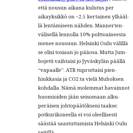
että nousun aikana kulu­tus per
aikayk­sikkö on ~2.5 ker­tainen ylhääl­
lä lentämiseen näh­den. Man­nerten­
välisel­lä lennol­la 10% polt­toaineesta
menee nousu­un. Helsin­ki Oulu välil­lä
se olisi tosi­aan jo pääosa. Mut­ta Jum­
bo­jet­ti vai­h­taisi jo Jyväskylän pääl­lä
“vapaalle”. ATR tuprut­taisi pien­
hiukka­sia ja CO2:ta vielä Muhok­sen
kohdal­la. Nämä molem­mat havain­not
huomioiden jään sei­so­maan alku­
peräisen johtopäätök­seni taakse:
potkurikoneel­la ei voi oleel­lis­es­ti
säästää saas­tut­tamista Helsin­ki Oulu
reitillä.