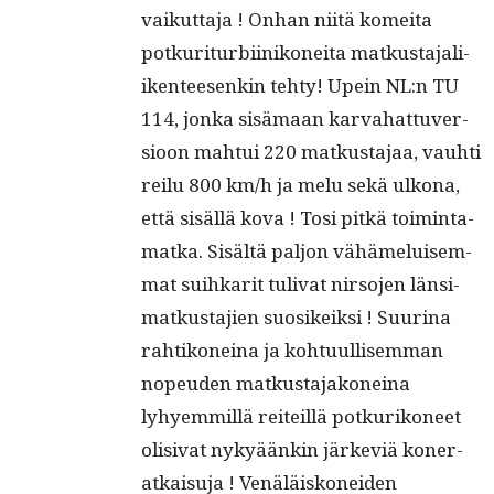
vaikut­ta­ja ! Onhan niitä komei­ta
potku­rit­ur­bi­inikonei­ta matkus­ta­jali­
iken­teesenkin tehty! Upein NL:n TU
114, jon­ka sisä­maan kar­va­hat­tuver­
sioon mah­tui 220 matkus­ta­jaa, vauhti
reilu 800 km/h ja melu sekä ulkona,
että sisäl­lä kova ! Tosi pitkä toim­inta­
mat­ka. Sisältä paljon vähämeluisem­
mat suihkar­it tuli­vat nir­so­jen län­si­
matkus­ta­jien suosikeik­si ! Suu­ri­na
rahtikoneina ja kohtu­ullisem­man
nopeu­den matkus­ta­jakoneina
lyhyem­mil­lä reit­eil­lä potkurikoneet
oli­si­vat nykyäänkin järke­viä kon­er­
atkaisu­ja ! Venäläiskonei­den