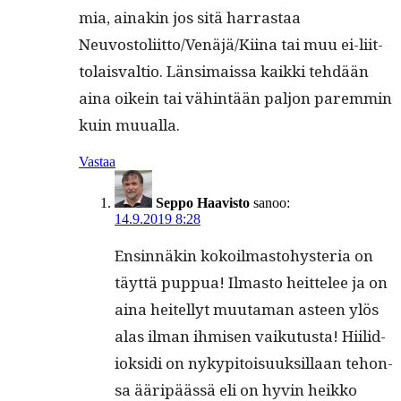
mia, ainakin jos sitä har­ras­taa
Neuvostoliitto/Venäjä/Kiina tai muu ei-liit­
to­lais­val­tio. Län­si­mais­sa kaik­ki tehdään
aina oikein tai vähin­tään paljon parem­min
kuin muualla.
Vastaa
Seppo Haavisto
sanoo:
14.9.2019 8:28
Ensin­näkin kokoil­mas­to­hys­te­ria on
täyt­tä pup­pua! Ilmas­to heit­telee ja on
aina heit­el­lyt muu­ta­man asteen ylös
alas ilman ihmisen vaiku­tus­ta! Hiilid­
iok­si­di on nykyp­i­toisuuk­sil­laan tehon­
sa ääripäässä eli on hyvin heikko