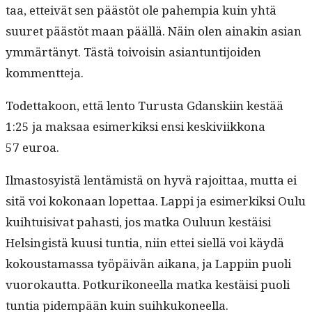
taa, etteivät sen päästöt ole pahempia kuin yhtä
suuret päästöt maan pääl­lä. Näin olen ainakin asian
ymmärtänyt. Tästä toivoisin asiantun­ti­joiden
kommentteja.
Todet­takoon, että lento Turus­ta Gdan­ski­in kestää
1:25 ja mak­saa esimerkik­si ensi keskivi­ikkona
57 euroa.
Ilmas­tosy­istä lentämistä on hyvä rajoit­taa, mut­ta ei
sitä voi kokon­aan lopet­taa. Lap­pi ja esimerkik­si Oulu
kui­h­tu­isi­vat pahasti, jos mat­ka Oulu­un kestäisi
Helsingistä kuusi tun­tia, niin ettei siel­lä voi käy­dä
kok­ous­ta­mas­sa työpäivän aikana, ja Lap­pi­in puoli
vuorokaut­ta. Potkurikoneel­la mat­ka kestäisi puoli
tun­tia pidem­pään kuin suihkukoneella.