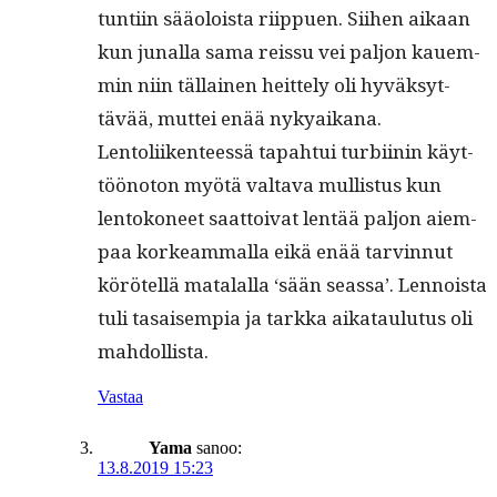
tun­ti­in sääoloista riip­puen. Siihen aikaan
kun junal­la sama reis­su vei paljon kauem­
min niin täl­lainen heit­te­ly oli hyväksyt­
tävää, mut­tei enää nykyaikana.
Lentoli­iken­teessä tapah­tui tur­bi­inin käyt­
tööno­ton myötä val­ta­va mullis­tus kun
lentokoneet saat­toi­vat lentää paljon aiem­
paa korkeam­mal­la eikä enää tarvin­nut
körötel­lä mata­lal­la ‘sään seassa’. Lennoista
tuli tasaisem­pia ja tark­ka aikataulu­tus oli
mahdollista.
Vastaa
Yama
sanoo:
13.8.2019 15:23