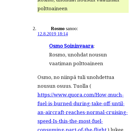
polttoaineen
Rosmo
sanoo:
12.8.2019 18:14
Osmo Soin­in­vaara
:
Ros­mo, uno­h­dat nousun
vaa­ti­man polttoaineen
Osmo, no niin­pä tuli uno­hdet­tua
nousun osu­us. Tuol­la (
https://www.quora.com/How-much-
fuel-is-burned-during-take-off-until-
an-aircraft-reaches-normal-cruising-
speed-Is-this-the-most-fuel-
consuming-part-of-the-flight
) lukee,