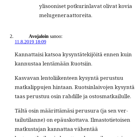
ylisooniset potkurinlavat oli­vat kovia
melugeneraattoreita.
Avojaloin
sanoo:
11.8.2019 18:09
Kan­nat­taisi kat­soa kysyn­tätek­i­jöitä ennen kuin
kan­nus­taa lentämään Ruotsiin.
Kas­va­van lentoli­iken­teen kysyn­tä perus­tuu
matkalip­pu­jen hin­taan. Ruotsin­laivo­jen kysyn­tä
taas perus­tuu osin rahdille ja ostosmatkailulle.
Tältä osin määrit­tämäsi perusura (ja sen ver­
tailu­ti­lanne) on epäuskot­ta­va. Ilmas­toti­etoisen
matkus­ta­jan kan­nat­taa vähen­tää