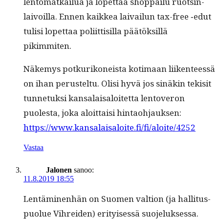
lentomatkailua ja lopet­taa shop­pailu ruotsin­
laivoil­la. Ennen kaikkea laivailun tax-free ‑edut
tulisi lopet­taa poli­it­tisil­la päätök­sil­lä
pikimmiten.
Näke­mys potkurikoneista koti­maan liiken­teessä
on ihan perustel­tu. Olisi hyvä jos sinäkin tek­isit
tun­netuk­si kansalaisa­loitet­ta lentoveron
puoles­ta, joka aloit­taisi hin­tao­h­jauk­sen:
https://www.kansalaisaloite.fi/fi/aloite/4252
Vastaa
Jalonen
sanoo:
11.8.2019 18:55
Lentämi­nen­hän on Suomen val­tion (ja hal­li­tus­
puolue Vihrei­den) eri­tyisessä suo­jeluk­ses­sa.