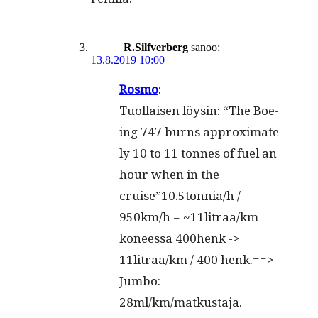
R.Silfverberg
sanoo:
13.8.2019 10:00
Ros­mo
:
Tuol­laisen löysin: “The Boe­
ing 747 burns approx­i­mate­
ly 10 to 11 tonnes of fuel an
hour when in the
cruise”10.5tonnia/h /
950km/h = ~11litraa/km
koneessa 400henk ->
11litraa/km / 400 henk.==>
Jum­bo:
28ml/km/matkustaja.