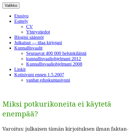
Siirry
Valikko
sisältöön
Etusivu
Esittely
CV
Yhteystiedot
Blogini säännöt
Julkaisut — tilaa kirjojani
Kunnallisvaalit
Seuraavat 400 000 helsinkiläistä
kunnallisvaaliohjelmani 2012
Kunnallisvaaliohjelmani 2008
Linkit
Kotisivuni ennen 1.5.2007
vanhat eduskuntasivuni
Miksi potkurikoneita ei käytetä
enempää?
Varoi­tus: julkaisen tämän kir­joituk­sen ilman fak­tan­