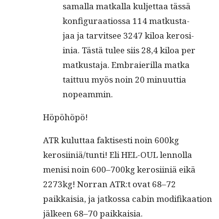
samal­la matkalla kul­jet­taa tässä
kon­fig­u­raa­tios­sa 114 matkus­ta­
jaa ja tarvit­see 3247 kiloa kerosi­
inia. Tästä tulee siis 28,4 kiloa per
matkus­ta­ja. Embraier­il­la mat­ka
tait­tuu myös noin 20 min­u­ut­tia
nopeammin.
Höpöhöpö!
ATR kulut­taa fak­tis­es­ti noin 600kg
kerosiiniä/tunti! Eli HEL-OUL lennol­la
menisi noin 600–700kg kerosi­iniä eikä
2273kg! Nor­ran ATR:t ovat 68–72
paikkaisia, ja jatkos­sa cab­in mod­i­fikaa­tion
jäl­keen 68–70 paikkaisia.