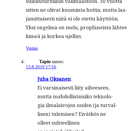
suihku­tur­bi­inin väli­maas­toon. 30 vuot­ta
sit­ten ne oli­vat kuuminta hot­tia, mut­ta laa­
jamit­tais­es­ti niitä ei ole otet­tu käyt­töön.
Yksi ongel­ma on melu, prop­faneista läh­tee
kimeä ja korkea ujellus.
Vastaa
Tapio
sanoo:
13.8.2019 17:16
Juha Oksa­nen
:
Ei varsi­nais­es­ti liity aiheeseen,
mut­ta mah­dol­lis­taisiko teknolo­
gia ilmalaivo­jen uuden (ja tur­val­
lisen) tulemisen? Eivätkös ne
olleet suh­teel­lisen