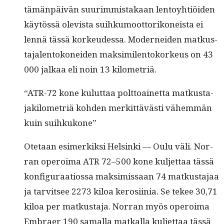
tämän­päivän suurim­mis­takaan lentoy­htiöi­den
käytössä ole­vista suihku­moot­torikoneista ei
lennä tässä korkeudessa. Mod­ernei­den matkus­
ta­ja­len­tokonei­den mak­sim­i­len­toko­rkeus on 43
000 jalkaa eli noin 13 kilometriä.
“ATR-72 kone kulut­taa polt­toainet­ta matkus­ta­
jak­ilo­metriä kohden merkit­tävästi vähem­män
kuin suihkukone”
Ote­taan esimerkik­si Helsin­ki — Oulu väli. Nor­
ran oper­oima ATR 72–500 kone kul­jet­taa tässä
kon­fig­u­raa­tios­sa mak­simis­saan 74 matkus­ta­jaa
ja tarvit­see 2273 kiloa kerosi­inia. Se tekee 30,71
kiloa per matkus­ta­ja. Nor­ran myös oper­oima
Embraer 190 samal­la matkalla kul­jet­taa tässä