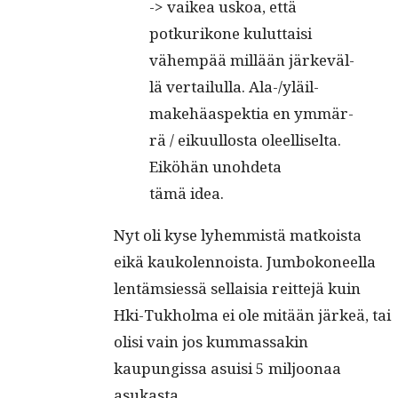
-> vaikea uskoa, että
potkurikone kulut­taisi
vähempää mil­lään järkeväl­
lä ver­tailul­la. Ala-/yläil­
make­häaspek­tia en ymmär­
rä / eiku­ul­losta oleelliselta.
Eiköhän uno­hde­ta
tämä idea.
Nyt oli kyse lyhem­mistä matkoista
eikä kaukolen­noista. Jum­bokoneel­la
lentäm­siessä sel­l­aisia reit­te­jä kuin
Hki-Tukhol­ma ei ole mitään järkeä, tai
olisi vain jos kum­mas­sakin
kaupungis­sa asu­isi 5 miljoon­aa
asukasta.