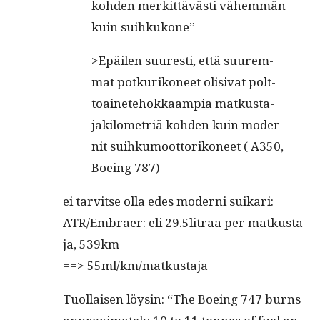
kohden merkit­tävästi vähem­män
kuin suihkukone”
>Epäilen suuresti, että suurem­
mat potkurikoneet oli­si­vat polt­
toainete­hokkaampia matkus­ta­
jak­ilo­metriä kohden kuin moder­
nit suihku­moot­torikoneet ( A350,
Boe­ing 787)
ei tarvitse olla edes mod­erni suikari:
ATR/Embraer: eli 29.5litraa per matkus­ta­
ja, 539km
==> 55ml/km/matkustaja
Tuol­laisen löysin: “The Boe­ing 747 burns