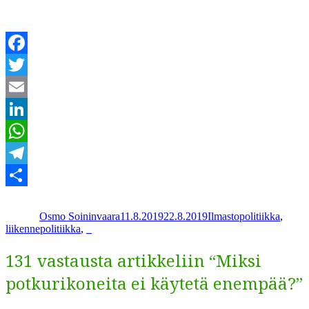
Facebook
Twitter
Email
LinkedIn
WhatsApp
Telegram
Kirjoittaja
Julkaistu
Kategoriat
Share
Osmo Soininvaara
11.8.2019
22.8.2019
Ilmastopolitiikka
,
liikennepolitiikka
,
_
131 vastausta artikkeliin “Miksi
potkurikoneita ei käytetä enempää?”