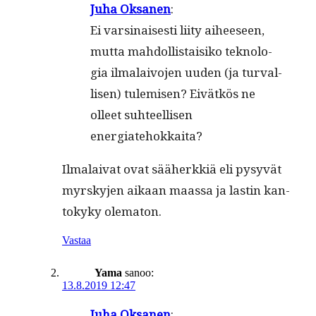
Juha Oksa­nen
:
Ei varsi­nais­es­ti liity aiheeseen,
mut­ta mah­dol­lis­taisiko teknolo­
gia ilmalaivo­jen uuden (ja tur­val­
lisen) tulemisen? Eivätkös ne
olleet suh­teel­lisen
energiatehokkaita?
Ilmalai­vat ovat sääherkkiä eli pysyvät
myrsky­jen aikaan maas­sa ja lastin kan­
tokyky olematon.
Vastaa
Yama
sanoo:
13.8.2019 12:47
Juha Oksa­nen
: