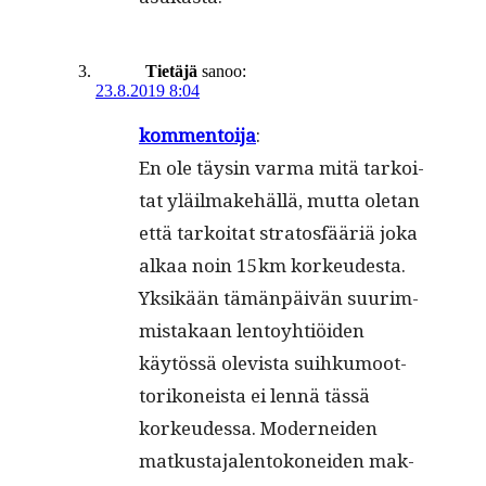
Tietäjä
sanoo:
23.8.2019 8:04
kom­men­toi­ja
:
En ole täysin var­ma mitä tarkoi­
tat yläil­make­häl­lä, mut­ta ole­tan
että tarkoi­tat stratos­fääriä joka
alkaa noin 15km korkeud­es­ta.
Yksikään tämän­päivän suurim­
mis­takaan lentoy­htiöi­den
käytössä ole­vista suihku­moot­
torikoneista ei lennä tässä
korkeudessa. Mod­ernei­den
matkus­ta­ja­len­tokonei­den mak­