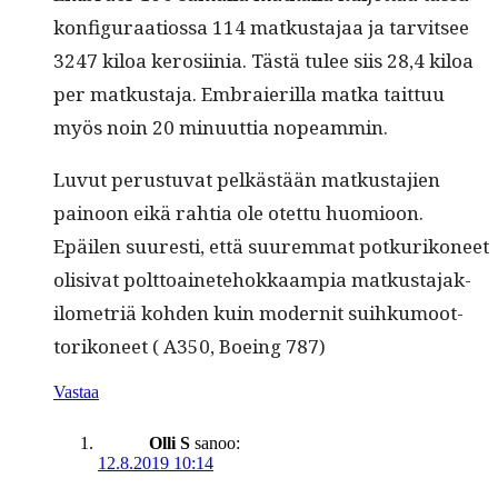
kon­fig­u­raa­tios­sa 114 matkus­ta­jaa ja tarvit­see
3247 kiloa kerosi­inia. Tästä tulee siis 28,4 kiloa
per matkus­ta­ja. Embraier­il­la mat­ka tait­tuu
myös noin 20 min­u­ut­tia nopeammin.
Luvut perus­tu­vat pelkästään matkus­ta­jien
pain­oon eikä rah­tia ole otet­tu huomioon.
Epäilen suuresti, että suurem­mat potkurikoneet
oli­si­vat polt­toainete­hokkaampia matkus­ta­jak­
ilo­metriä kohden kuin moder­nit suihku­moot­
torikoneet ( A350, Boe­ing 787)
Vastaa
Olli S
sanoo:
12.8.2019 10:14