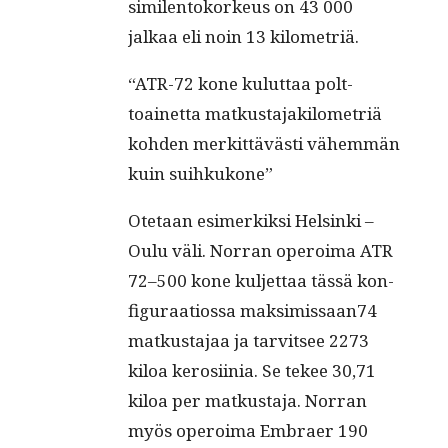
sim­i­len­toko­rkeus on 43 000
jalkaa eli noin 13 kilometriä.
“ATR-72 kone kulut­taa polt­
toainet­ta matkus­ta­jak­ilo­metriä
kohden merkit­tävästi vähem­män
kuin suihkukone”
Ote­taan esimerkik­si Helsin­ki –
Oulu väli. Nor­ran oper­oima ATR
72–500 kone kul­jet­taa tässä kon­
fig­u­raa­tios­sa maksimissaan74
matkus­ta­jaa ja tarvit­see 2273
kiloa kerosi­inia. Se tekee 30,71
kiloa per matkus­ta­ja. Nor­ran
myös oper­oima Embraer 190