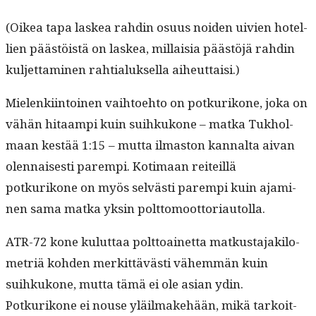
(Oikea tapa laskea rahdin osu­us noiden uiv­ien hotel­
lien päästöistä on laskea, mil­laisia päästöjä rahdin
kul­jet­ta­mi­nen rah­tialuk­sel­la aiheuttaisi.)
Mie­lenki­in­toinen vai­h­toe­hto on potkurikone, joka on
vähän hitaampi kuin suihkukone – mat­ka Tukhol­
maan kestää 1:15 – mut­ta ilmas­ton kannal­ta aivan
olen­nais­es­ti parem­pi. Koti­maan reit­eil­lä
potkurikone on myös selvästi parem­pi kuin ajami­
nen sama mat­ka yksin polttomoottoriautolla.
ATR-72 kone kulut­taa polt­toainet­ta matkus­ta­jak­ilo­
metriä kohden merkit­tävästi vähem­män kuin
suihkukone, mut­ta tämä ei ole asian ydin.
Potkurikone ei nouse yläil­make­hään, mikä tarkoit­