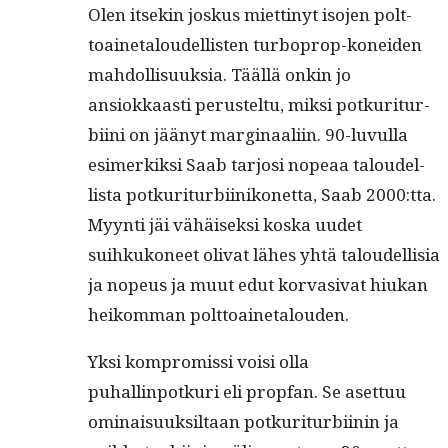
Olen itsekin joskus miet­tinyt iso­jen polt­
toaine­taloudel­lis­ten tur­bo­prop-konei­den
mah­dol­lisuuk­sia. Tääl­lä onkin jo
ansiokkaasti perustel­tu, mik­si potku­rit­ur­
bi­i­ni on jäänyt mar­gin­aali­in. 90-luvul­la
esimerkik­si Saab tar­josi nopeaa taloudel­
lista potku­rit­ur­bi­inikonet­ta, Saab 2000:tta.
Myyn­ti jäi vähäisek­si kos­ka uudet
suihkukoneet oli­vat läh­es yhtä taloudel­lisia
ja nopeus ja muut edut kor­va­si­vat hiukan
heikom­man polttoainetalouden.
Yksi kom­pro­mis­si voisi olla
puhallinpotkuri eli prop­fan. Se aset­tuu
omi­naisuuk­sil­taan potku­rit­ur­bi­inin ja