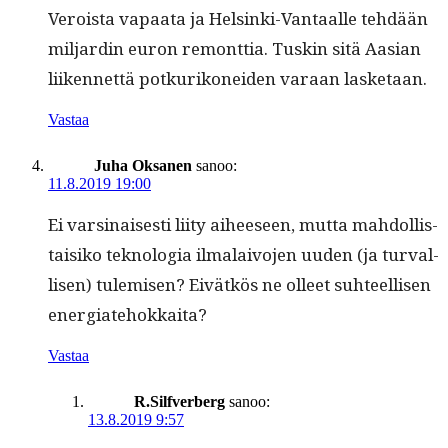
Veroista vapaa­ta ja Helsin­ki-Van­taalle tehdään
mil­jardin euron remont­tia. Tuskin sitä Aasian
liiken­net­tä potkurikonei­den varaan lasketaan.
Vastaa
Juha Oksanen
sanoo:
11.8.2019 19:00
Ei varsi­nais­es­ti liity aiheeseen, mut­ta mah­dol­lis­
taisiko teknolo­gia ilmalaivo­jen uuden (ja tur­val­
lisen) tulemisen? Eivätkös ne olleet suh­teel­lisen
energiatehokkaita?
Vastaa
R.Silfverberg
sanoo:
13.8.2019 9:57