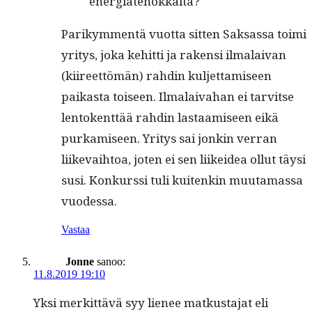
energiatehokkaita?
Parikym­men­tä vuot­ta sit­ten Sak­sas­sa toi­mi
yri­tys, joka kehit­ti ja rak­en­si ilmalaivan
(kiireet­tömän) rahdin kul­jet­tamiseen
paikas­ta toiseen. Ilmalaiva­han ei tarvitse
lento­kent­tää rahdin las­taamiseen eikä
purkamiseen. Yri­tys sai jonkin ver­ran
liike­vai­h­toa, joten ei sen liikei­dea ollut täysi
susi. Konkurssi tuli kuitenkin muu­ta­mas­sa
vuodessa.
Vastaa
Jonne
sanoo:
11.8.2019 19:10
Yksi merkit­tävä syy lie­nee matkus­ta­jat eli