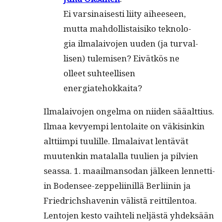
Ei varsi­nais­es­ti liity aiheeseen,
mut­ta mah­dol­lis­taisiko teknolo­
gia ilmalaivo­jen uuden (ja tur­val­
lisen) tulemisen? Eivätkös ne
olleet suh­teel­lisen
energiatehokkaita?
Ilmalaivo­jen ongel­ma on niiden sääalt­tius.
Ilmaa kevyem­pi lento­laite on väk­isinkin
alt­ti­impi tuulille. Ilmalai­vat lentävät
muutenkin mata­lal­la tuulien ja pil­vien
seassa. 1. maail­man­so­dan jäl­keen lennet­ti­
in Bodensee-zep­peli­inil­lä Berli­inin ja
Friedrichshavenin välistä reit­ti­len­toa.
Lento­jen kesto vai­hteli neljästä yhdek­sään