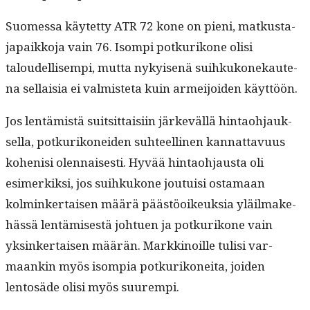
Suomes­sa käytet­ty ATR 72 kone on pieni, matkus­ta­
japaikko­ja vain 76. Isom­pi potkurikone olisi
taloudel­lisem­pi, mut­ta nykyisenä suihkukonekaut­e­
na sel­l­aisia ei valmis­te­ta kuin armei­joiden käyttöön.
Jos lentämistä suit­sit­taisi­in järkeväl­lä hin­tao­h­jauk­
sel­la, potkurikonei­den suh­teelli­nen kan­nat­tavu­us
kohenisi olen­nais­es­ti. Hyvää hin­tao­h­jaus­ta oli
esimerkik­si, jos suihkukone jou­tu­isi osta­maan
kolminker­taisen määrä päästöoikeuk­sia yläil­make­
hässä lentämis­es­tä johtuen ja potkurikone vain
yksinker­taisen määrän. Markki­noille tulisi var­
maankin myös isom­pia potkurikonei­ta, joiden
lentosäde olisi myös suurempi.