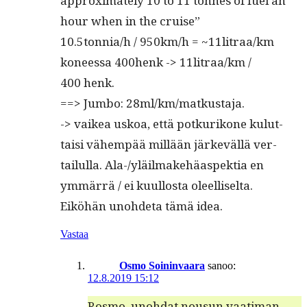
approx­i­mate­ly 10 to 11 tonnes of fuel an
hour when in the cruise”
10.5tonnia/h / 950km/h = ~11litraa/km
koneessa 400henk -> 11litraa/km /
400 henk.
==> Jum­bo: 28ml/km/matkustaja.
-> vaikea uskoa, että potkurikone kulut­
taisi vähempää mil­lään järkeväl­lä ver­
tailul­la. Ala-/yläil­make­häaspek­tia en
ymmär­rä / ei kuul­losta oleelliselta.
Eiköhän uno­hde­ta tämä idea.
Vastaa
Osmo Soininvaara
sanoo:
12.8.2019 15:12
Ros­mo, uno­h­dat nousun vaa­ti­man